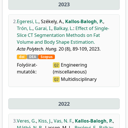
2023
2.
Egeresi, L.
,
Székely, A.
,
Kallos-Balogh, P.
,
Trón, L.
,
Garai, I.
,
Balkay, L.
:
Effect of Single-
Slice CT Segmentation Methods on Fat
Volume and Body Shape Estimation.
Acta Polytech. Hung.
20 (8), 89-109, 2023.
doi
DEA
Scopus
Folyóirat-
Engineering
Q2
mutatók:
(miscellaneous)
Multidisciplinary
Q2
2022
3.
Veres, G.
,
Kiss, J.
,
Vas, N. F.
,
Kallos-Balogh, P.
,
Máthé, N. B.
,
Lassen, M. L.
,
Berényi, E.
,
Balkay,