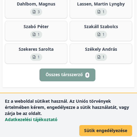
Dahlbom, Magnus
Lassen, Martin Lyngby
3
1
Szabó Péter
Szakáll Szabolcs
1
1
Szekeres Sarolta
Székely András
1
1
Összes társszerző
8
Ez a weboldal sütiket használ. Az Uniós törvények
értelmében kérem, engedélyezze a sütik használatát, vagy
zárja be az oldalt.
Adatkezelési tájékoztató
Sütik engedélyezése
DEENK
Debreceni Egyetem
© 2012 Debreceni Egyetem