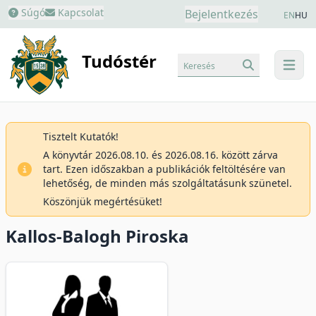
Súgó
Kapcsolat
Bejelentkezés
EN
HU
Tudóstér
Keresés
menu
Tisztelt Kutatók!
A könyvtár 2026.08.10. és 2026.08.16. között zárva
tart. Ezen időszakban a publikációk feltöltésére van
lehetőség, de minden más szolgáltatásunk szünetel.
Köszönjük megértésüket!
Kallos-Balogh Piroska