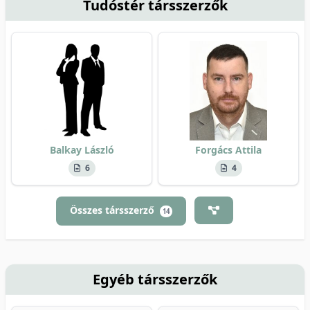
Tudóstér társszerzők
Balkay László
Forgács Attila
6
4
Összes társszerző
14
Egyéb társszerzők