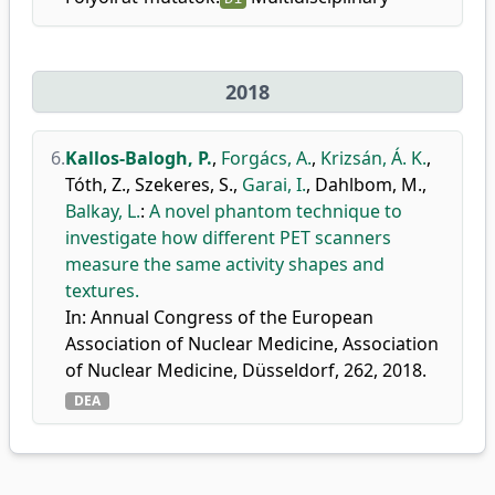
2018
6.
Kallos-Balogh, P.
,
Forgács, A.
,
Krizsán, Á. K.
,
Tóth, Z.
,
Szekeres, S.
,
Garai, I.
,
Dahlbom, M.
,
Balkay, L.
:
A novel phantom technique to
investigate how different PET scanners
measure the same activity shapes and
textures.
In: Annual Congress of the European
Association of Nuclear Medicine, Association
of Nuclear Medicine, Düsseldorf, 262, 2018.
DEA