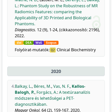
L.
:
Phantom Study on the Robustness of MR
Radiomics Features: comparing the
Applicability of 3D Printed and Biological
Phantoms.
Diagnostics.
12 (9), 1-24, (cikkazonosító: 2196),
2022.
doi
DEA
WoS
Scopus
Folyóirat-mutatók:
Clinical Biochemistry
Q2
2020
4.
Balkay, L.
,
Béres, M.
,
Vas, N. F.
,
Kallos-
Balogh, P.
,
Forgács, A.
:
A textúraanalízis
módszere és lehetőségei a PET-
diagnosztikában.
Magyar Onkol.
64 (2), 159-167, 2020.