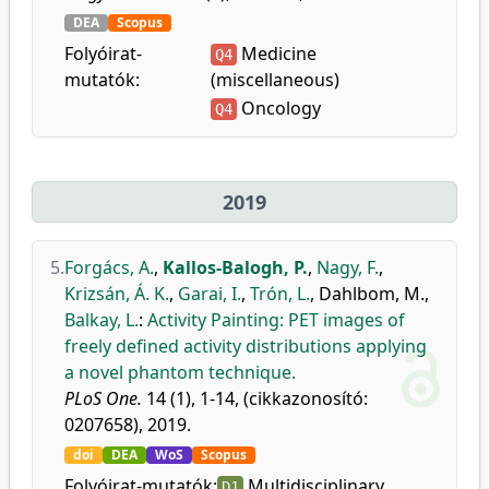
DEA
Scopus
Folyóirat-
Medicine
Q4
mutatók:
(miscellaneous)
Oncology
Q4
2019
5.
Forgács, A.
,
Kallos-Balogh, P.
,
Nagy, F.
,
Krizsán, Á. K.
,
Garai, I.
,
Trón, L.
,
Dahlbom, M.
,
Balkay, L.
:
Activity Painting: PET images of
freely defined activity distributions applying
a novel phantom technique.
PLoS One.
14 (1), 1-14, (cikkazonosító:
0207658), 2019.
doi
DEA
WoS
Scopus
Folyóirat-mutatók:
Multidisciplinary
D1