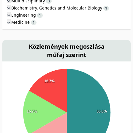
Multidisciplinary
3
Biochemistry, Genetics and Molecular Biology
1
Engineering
1
Medicine
1
Közlemények megoszlása
műfaj szerint
16.7%
16.7%
50.0%