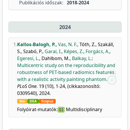
Publikációs időszak:
2018-2024
2024
1.
Kallos-Balogh, P.
,
Vas, N. F.
,
Tóth, Z.
,
Szakáll,
S.
,
Szabó, P.
,
Garai, I.
,
Képes, Z.
,
Forgács, A.
,
Egeresi, L.
,
Dahlbom, M.
,
Balkay, L.
:
Multicentric study on the reproducibility and
robustness of PET-based radiomics features
with a realistic activity painting phantom.
PLoS One.
19 (10), 1-24, (cikkazonosító:
0309540), 2024.
doi
DEA
Scopus
Folyóirat-mutatók:
Multidisciplinary
Q1