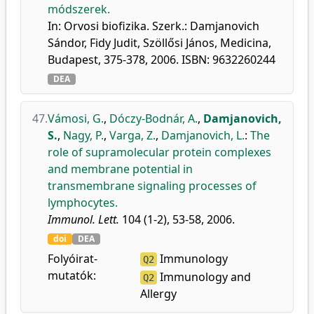
módszerek.
In: Orvosi biofizika. Szerk.: Damjanovich
Sándor, Fidy Judit, Szöllősi János, Medicina,
Budapest, 375-378, 2006. ISBN: 9632260244
DEA
47.
Vámosi, G.
,
Dóczy-Bodnár, A.
,
Damjanovich,
S.
,
Nagy, P.
,
Varga, Z.
,
Damjanovich, L.
:
The
role of supramolecular protein complexes
and membrane potential in
transmembrane signaling processes of
lymphocytes.
Immunol. Lett.
104 (1-2), 53-58, 2006.
doi
DEA
Folyóirat-
Immunology
Q2
mutatók:
Immunology and
Q2
Allergy