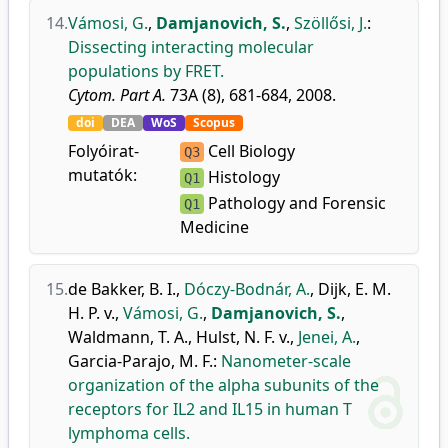
14.
Vámosi, G.
,
Damjanovich, S.
,
Szöllősi, J.
:
Dissecting interacting molecular
populations by FRET.
Cytom. Part A.
73A (8), 681-684, 2008.
doi
DEA
WoS
Scopus
Folyóirat-
Cell Biology
Q3
mutatók:
Histology
Q1
Pathology and Forensic
Q1
Medicine
15.
de Bakker, B. I.
,
Dóczy-Bodnár, A.
,
Dijk, E. M.
H. P. v.
,
Vámosi, G.
,
Damjanovich, S.
,
Waldmann, T. A.
,
Hulst, N. F. v.
,
Jenei, A.
,
Garcia-Parajo, M. F.
:
Nanometer-scale
organization of the alpha subunits of the
receptors for IL2 and IL15 in human T
lymphoma cells.