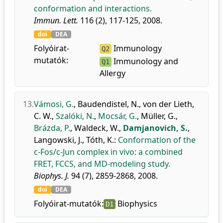
conformation and interactions.
Immun. Lett.
116 (2), 117-125, 2008.
doi
DEA
Folyóirat-
Immunology
Q2
mutatók:
Immunology and
Q1
Allergy
13.
Vámosi, G.
,
Baudendistel, N.
,
von der Lieth,
C. W.
,
Szalóki, N.
,
Mocsár, G.
,
Müller, G.
,
Brázda, P.
,
Waldeck, W.
,
Damjanovich, S.
,
Langowski, J.
,
Tóth, K.
:
Conformation of the
c-Fos/c-Jun complex in vivo: a combined
FRET, FCCS, and MD-modeling study.
Biophys. J.
94 (7), 2859-2868, 2008.
doi
DEA
Folyóirat-mutatók:
Biophysics
D1