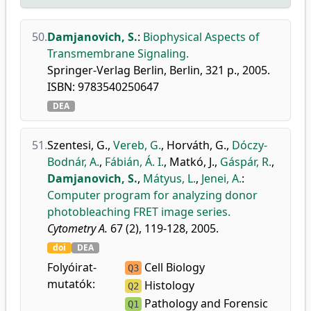
50.
Damjanovich, S.
:
Biophysical Aspects of
Transmembrane Signaling.
Springer-Verlag Berlin, Berlin, 321 p., 2005.
ISBN: 9783540250647
DEA
51.
Szentesi, G.
,
Vereb, G.
,
Horváth, G.
,
Dóczy-
Bodnár, A.
,
Fábián, Á. I.
,
Matkó, J.
,
Gáspár, R.
,
Damjanovich, S.
,
Mátyus, L.
,
Jenei, A.
:
Computer program for analyzing donor
photobleaching FRET image series.
Cytometry A.
67 (2), 119-128, 2005.
doi
DEA
Folyóirat-
Cell Biology
Q3
mutatók:
Histology
Q2
Pathology and Forensic
Q1