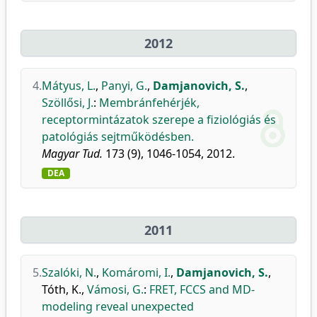
2012
4.
Mátyus, L.
,
Panyi, G.
,
Damjanovich, S.
,
Szöllősi, J.
:
Membránfehérjék,
receptormintázatok szerepe a fiziológiás és
patológiás sejtműködésben.
Magyar Tud.
173 (9), 1046-1054, 2012.
DEA
2011
5.
Szalóki, N.
,
Komáromi, I.
,
Damjanovich, S.
,
Tóth, K.
,
Vámosi, G.
:
FRET, FCCS and MD-
modeling reveal unexpected