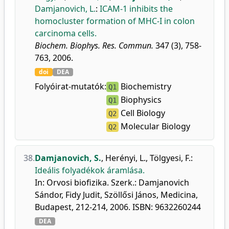
Damjanovich, L.
:
ICAM-1 inhibits the
homocluster formation of MHC-I in colon
carcinoma cells.
Biochem. Biophys. Res. Commun.
347 (3), 758-
763, 2006.
doi
DEA
Folyóirat-mutatók:
Biochemistry
Q1
Biophysics
Q1
Cell Biology
Q2
Molecular Biology
Q2
38.
Damjanovich, S.
,
Herényi, L.
,
Tölgyesi, F.
:
Ideális folyadékok áramlása.
In: Orvosi biofizika. Szerk.: Damjanovich
Sándor, Fidy Judit, Szöllősi János, Medicina,
Budapest, 212-214, 2006. ISBN: 9632260244
DEA