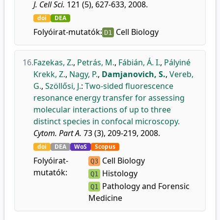
J. Cell Sci.
121 (5), 627-633, 2008.
doi
DEA
Folyóirat-mutatók:
Cell Biology
D1
16.
Fazekas, Z.
,
Petrás, M.
,
Fábián, Á. I.
,
Pályiné
Krekk, Z.
,
Nagy, P.
,
Damjanovich, S.
,
Vereb,
G.
,
Szöllősi, J.
:
Two-sided fluorescence
resonance energy transfer for assessing
molecular interactions of up to three
distinct species in confocal microscopy.
Cytom. Part A.
73 (3), 209-219, 2008.
doi
DEA
WoS
Scopus
Folyóirat-
Cell Biology
Q3
mutatók:
Histology
Q1
Pathology and Forensic
Q1
Medicine