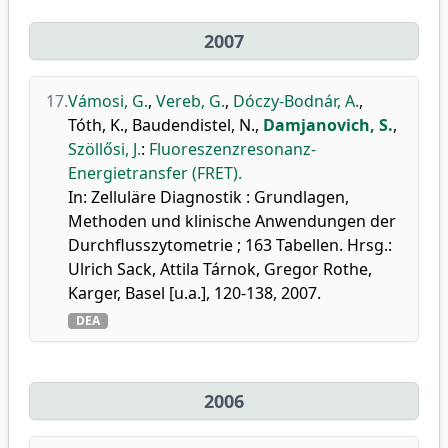
2007
17.
Vámosi, G.
,
Vereb, G.
,
Dóczy-Bodnár, A.
,
Tóth, K.
,
Baudendistel, N.
,
Damjanovich, S.
,
Szöllősi, J.
:
Fluoreszenzresonanz-
Energietransfer (FRET).
In: Zelluläre Diagnostik : Grundlagen,
Methoden und klinische Anwendungen der
Durchflusszytometrie ; 163 Tabellen. Hrsg.:
Ulrich Sack, Attila Tárnok, Gregor Rothe,
Karger, Basel [u.a.], 120-138, 2007.
DEA
2006