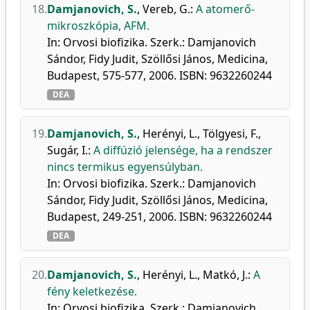
18.
Damjanovich, S.
,
Vereb, G.
:
A atomerő-
mikroszkópia, AFM.
In: Orvosi biofizika. Szerk.: Damjanovich
Sándor, Fidy Judit, Szöllősi János, Medicina,
Budapest, 575-577, 2006. ISBN: 9632260244
DEA
19.
Damjanovich, S.
,
Herényi, L.
,
Tölgyesi, F.
,
Sugár, I.
:
A diffúzió jelensége, ha a rendszer
nincs termikus egyensúlyban.
In: Orvosi biofizika. Szerk.: Damjanovich
Sándor, Fidy Judit, Szöllősi János, Medicina,
Budapest, 249-251, 2006. ISBN: 9632260244
DEA
20.
Damjanovich, S.
,
Herényi, L.
,
Matkó, J.
:
A
fény keletkezése.
In: Orvosi biofizika. Szerk.: Damjanovich