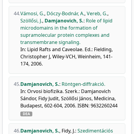
44.
Vámosi, G.
,
Dóczy-Bodnár, A.
,
Vereb, G.
,
Szöllősi, J.
,
Damjanovich, S.
:
Role of lipid
microdomains in the formation of
supramolecular protein complexes and
transmembrane signaling.
In: Lipid Rafts and Caveolae. Ed.: Fielding,
Christopher J, Wiley-VCH, Weinheim, 141-
174, 2006.
45.
Damjanovich, S.
:
Röntgen-diffrakció.
In: Orvosi biofizika. Szerk.: Damjanovich
Sándor, Fidy Judit, Szöllősi János, Medicina,
Budapest, 602-604, 2006. ISBN: 9632260244
DEA
46.
Damjanovich, S.
,
Fidy, J.
:
Szedimentációs