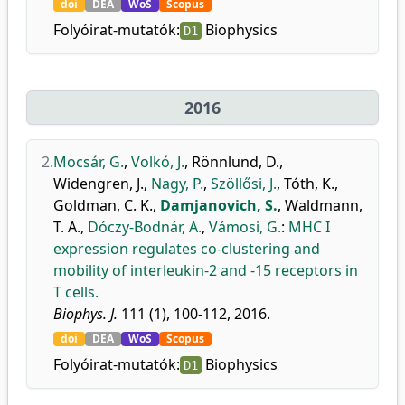
doi
DEA
WoS
Scopus
Folyóirat-mutatók:
Biophysics
D1
2016
2.
Mocsár, G.
,
Volkó, J.
,
Rönnlund, D.
,
Widengren, J.
,
Nagy, P.
,
Szöllősi, J.
,
Tóth, K.
,
Goldman, C. K.
,
Damjanovich, S.
,
Waldmann,
T. A.
,
Dóczy-Bodnár, A.
,
Vámosi, G.
:
MHC I
expression regulates co-clustering and
mobility of interleukin-2 and -15 receptors in
T cells.
Biophys. J.
111 (1), 100-112, 2016.
doi
DEA
WoS
Scopus
Folyóirat-mutatók:
Biophysics
D1