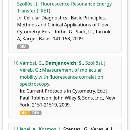
Szöllősi, J.
:
Fluorescence-Resonance Energy
Transfer (FRET).
In: Cellular Diagnostics : Basic Principles,
Methods and Clinical Applications of Flow
Cytometry. Eds.: Rothe, G., Sack, U., Tarnok,
A, Karger, Basel, 141-158, 2009.
DEA
10.
Vámosi, G.
,
Damjanovich, S.
,
Szöllősi, J.
,
Vereb, G.
:
Measurement of molecular
mobility with fluorescence correlation
spectroscopy.
In: Current Protocols in Cytometry. Ed.: J.
Paul Robinson, John Wiley & Sons, Inc., New
York, 2151-21519, 2009.
doi
DEA
11.
Jenei, A.
,
Kormos, J.
,
Szentesi, G.
,
Veres, A. J.
,