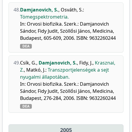
48.
Damjanovich, S.
,
Osváth, S.
:
Tömegspektrometria.
In: Orvosi biofizika. Szerk.: Damjanovich
Sándor, Fidy Judit, Szöllősi János, Medicina,
Budapest, 605-609, 2006. ISBN: 9632260244
DEA
49.
Csík, G.
,
Damjanovich, S.
,
Fidy, J.
,
Krasznai,
Z.
,
Matkó, J.
:
Transzportjelenségek a sejt
nyugalmi állapotában.
In: Orvosi biofizika. Szerk.: Damjanovich
Sándor, Fidy Judit, Szöllősi János, Medicina,
Budapest, 276-284, 2006. ISBN: 9632260244
DEA
2005