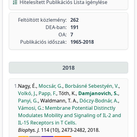
Hitelesített Publikációs Lista igénylése
Feltöltött közlemény:
262
DEA-ban:
191
OA:
7
Publikációs időszak:
1965-2018
2018
1.
Nagy, É.
,
Mocsár, G.
,
Borbásné Sebestyén, V.
,
Volkó, J.
,
Papp, F.
,
Tóth, K.
,
Damjanovich, S.
,
Panyi, G.
,
Waldmann, T. A.
,
Dóczy-Bodnár, A.
,
Vámosi, G.
:
Membrane Potential Distinctly
Modulates Mobility and Signaling of IL-2 and
IL-15 Receptors in T Cells.
Biophys. J.
114 (10), 2473-2482, 2018.