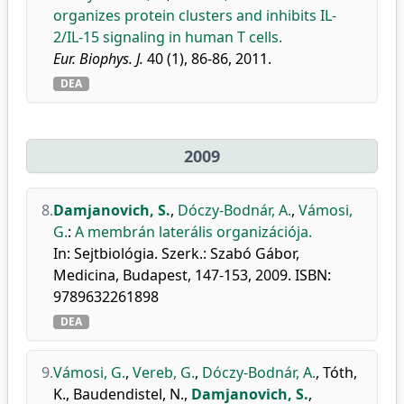
organizes protein clusters and inhibits IL-
2/IL-15 signaling in human T cells.
Eur. Biophys. J.
40 (1), 86-86, 2011.
DEA
2009
8.
Damjanovich, S.
,
Dóczy-Bodnár, A.
,
Vámosi,
G.
:
A membrán laterális organizációja.
In: Sejtbiológia. Szerk.: Szabó Gábor,
Medicina, Budapest, 147-153, 2009. ISBN:
9789632261898
DEA
9.
Vámosi, G.
,
Vereb, G.
,
Dóczy-Bodnár, A.
,
Tóth,
K.
,
Baudendistel, N.
,
Damjanovich, S.
,