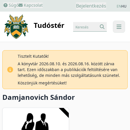
Súgó
Kapcsolat
Bejelentkezés
EN
HU
Tudóstér
Keresés
menu
Tisztelt Kutatók!
A könyvtár 2026.08.10. és 2026.08.16. között zárva
tart. Ezen időszakban a publikációk feltöltésére van
lehetőség, de minden más szolgáltatásunk szünetel.
Köszönjük megértésüket!
Damjanovich Sándor