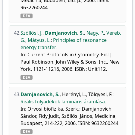
Medicina, Budapest, 632 p., 2006. ISBN:
9632260244
DEA
42.
Szöllősi, J.
,
Damjanovich, S.
,
Nagy, P.
,
Vereb,
G.
,
Mátyus, L.
:
Principles of resonance
energy transfer.
In: Current Protocols in Cytometry. Ed.: J.
Paul Robinson, John Wiley & Sons, Inc., New
York, 1121-11216, 2006. ISBN: Unit112.
DEA
43.
Damjanovich, S.
,
Herényi, L.
,
Tölgyesi, F.
:
Reális folyadékok lamináris áramlása.
In: Orvosi biofizika. Szerk.: Damjanovich
Sándor, Fidy Judit, Szöllősi János, Medicina,
Budapest, 214-222, 2006. ISBN: 9632260244
DEA