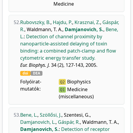
Medicine
52.
Rubovszky, B.
,
Hajdu, P.
,
Krasznai, Z.
,
Gáspár,
R.
,
Waldmann, T. A.
,
Damjanovich, S.
,
Bene,
L.
:
Detection of channel proximity by
nanoparticle-assisted delaying of toxin
binding: a combined patch-clamp and flow
cytometric energy transfer study.
Eur. Biophys. J.
34 (2), 127-143, 2005.
doi
DEA
Folyóirat-
Biophysics
Q2
mutatók:
Medicine
Q1
(miscellaneous)
53.
Bene, L.
,
Szöllősi, J.
,
Szentesi, G.
,
Damjanovich, L.
,
Gáspár, R.
,
Waldmann, T. A.
,
Damjanovich, S.
:
Detection of receptor