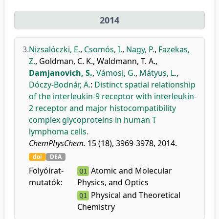
2014
3.
Nizsalóczki, E.
,
Csomós, I.
,
Nagy, P.
,
Fazekas,
Z.
,
Goldman, C. K.
,
Waldmann, T. A.
,
Damjanovich, S.
,
Vámosi, G.
,
Mátyus, L.
,
Dóczy-Bodnár, A.
:
Distinct spatial relationship
of the interleukin-9 receptor with interleukin-
2 receptor and major histocompatibility
complex glycoproteins in human T
lymphoma cells.
ChemPhysChem.
15 (18), 3969-3978, 2014.
doi
DEA
Folyóirat-
Atomic and Molecular
Q1
mutatók:
Physics, and Optics
Physical and Theoretical
Q1
Chemistry