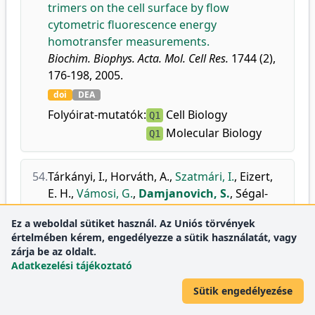
trimers on the cell surface by flow
cytometric fluorescence energy
homotransfer measurements.
Biochim. Biophys. Acta. Mol. Cell Res.
1744 (2),
176-198, 2005.
doi
DEA
Folyóirat-mutatók:
Cell Biology
Q1
Molecular Biology
Q1
54.
Tárkányi, I.
,
Horváth, A.
,
Szatmári, I.
,
Eizert,
E. H.
,
Vámosi, G.
,
Damjanovich, S.
,
Ségal-
Bendirdjian, E.
,
Aradi, J.
:
Inhibition of human
Ez a weboldal sütiket használ. Az Uniós törvények
telomerase by oligonucleotide chimeras,
értelmében kérem, engedélyezze a sütik használatát, vagy
composed of an antisense moiety and a
zárja be az oldalt.
chemically modified homo-oligonucleotide.
Adatkezelési tájékoztató
FEBS Lett.
579 (6), 1411-1416, 2005.
Sütik engedélyezése
doi
DEA