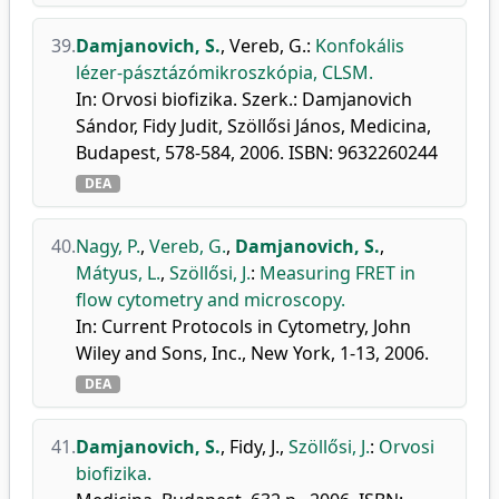
39.
Damjanovich, S.
,
Vereb, G.
:
Konfokális
lézer-pásztázómikroszkópia, CLSM.
In: Orvosi biofizika. Szerk.: Damjanovich
Sándor, Fidy Judit, Szöllősi János, Medicina,
Budapest, 578-584, 2006. ISBN: 9632260244
DEA
40.
Nagy, P.
,
Vereb, G.
,
Damjanovich, S.
,
Mátyus, L.
,
Szöllősi, J.
:
Measuring FRET in
flow cytometry and microscopy.
In: Current Protocols in Cytometry, John
Wiley and Sons, Inc., New York, 1-13, 2006.
DEA
41.
Damjanovich, S.
,
Fidy, J.
,
Szöllősi, J.
:
Orvosi
biofizika.