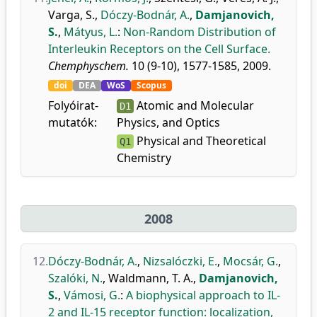
Varga, S.
,
Dóczy-Bodnár, A.
,
Damjanovich,
S.
,
Mátyus, L.
:
Non-Random Distribution of
Interleukin Receptors on the Cell Surface.
Chemphyschem.
10 (9-10), 1577-1585, 2009.
doi
DEA
WoS
Scopus
Folyóirat-
Atomic and Molecular
D1
mutatók:
Physics, and Optics
Physical and Theoretical
Q1
Chemistry
2008
12.
Dóczy-Bodnár, A.
,
Nizsalóczki, E.
,
Mocsár, G.
,
Szalóki, N.
,
Waldmann, T. A.
,
Damjanovich,
S.
,
Vámosi, G.
:
A biophysical approach to IL-
2 and IL-15 receptor function: localization,