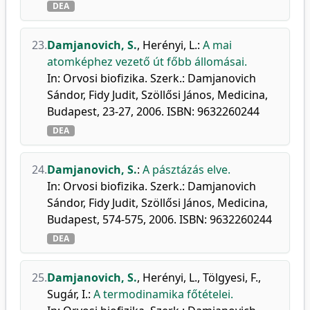
DEA
23.
Damjanovich, S.
,
Herényi, L.
:
A mai
atomképhez vezető út főbb állomásai.
In: Orvosi biofizika. Szerk.: Damjanovich
Sándor, Fidy Judit, Szöllősi János, Medicina,
Budapest, 23-27, 2006. ISBN: 9632260244
DEA
24.
Damjanovich, S.
:
A pásztázás elve.
In: Orvosi biofizika. Szerk.: Damjanovich
Sándor, Fidy Judit, Szöllősi János, Medicina,
Budapest, 574-575, 2006. ISBN: 9632260244
DEA
25.
Damjanovich, S.
,
Herényi, L.
,
Tölgyesi, F.
,
Sugár, I.
:
A termodinamika főtételei.