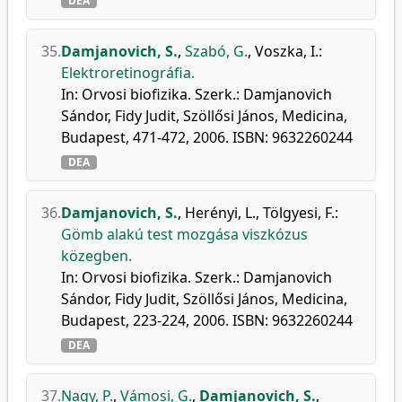
DEA
35.
Damjanovich, S.
,
Szabó, G.
,
Voszka, I.
:
Elektroretinográfia.
In: Orvosi biofizika. Szerk.: Damjanovich
Sándor, Fidy Judit, Szöllősi János, Medicina,
Budapest, 471-472, 2006. ISBN: 9632260244
DEA
36.
Damjanovich, S.
,
Herényi, L.
,
Tölgyesi, F.
:
Gömb alakú test mozgása viszkózus
közegben.
In: Orvosi biofizika. Szerk.: Damjanovich
Sándor, Fidy Judit, Szöllősi János, Medicina,
Budapest, 223-224, 2006. ISBN: 9632260244
DEA
37.
Nagy, P.
,
Vámosi, G.
,
Damjanovich, S.
,