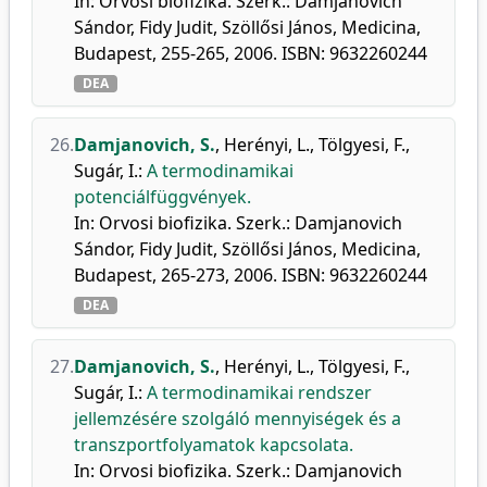
In: Orvosi biofizika. Szerk.: Damjanovich
Sándor, Fidy Judit, Szöllősi János, Medicina,
Budapest, 255-265, 2006. ISBN: 9632260244
DEA
26.
Damjanovich, S.
,
Herényi, L.
,
Tölgyesi, F.
,
Sugár, I.
:
A termodinamikai
potenciálfüggvények.
In: Orvosi biofizika. Szerk.: Damjanovich
Sándor, Fidy Judit, Szöllősi János, Medicina,
Budapest, 265-273, 2006. ISBN: 9632260244
DEA
27.
Damjanovich, S.
,
Herényi, L.
,
Tölgyesi, F.
,
Sugár, I.
:
A termodinamikai rendszer
jellemzésére szolgáló mennyiségek és a
transzportfolyamatok kapcsolata.
In: Orvosi biofizika. Szerk.: Damjanovich