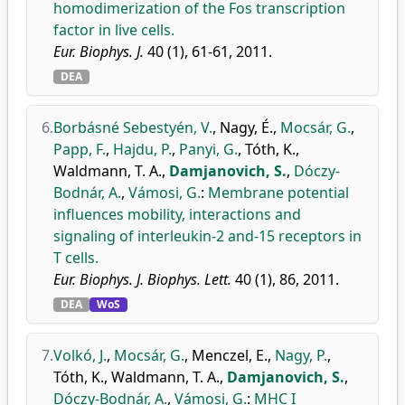
homodimerization of the Fos transcription
factor in live cells.
Eur. Biophys. J.
40 (1), 61-61, 2011.
DEA
6.
Borbásné Sebestyén, V.
,
Nagy, É.
,
Mocsár, G.
,
Papp, F.
,
Hajdu, P.
,
Panyi, G.
,
Tóth, K.
,
Waldmann, T. A.
,
Damjanovich, S.
,
Dóczy-
Bodnár, A.
,
Vámosi, G.
:
Membrane potential
influences mobility, interactions and
signaling of interleukin-2 and-15 receptors in
T cells.
Eur. Biophys. J. Biophys. Lett.
40 (1), 86, 2011.
DEA
WoS
7.
Volkó, J.
,
Mocsár, G.
,
Menczel, E.
,
Nagy, P.
,
Tóth, K.
,
Waldmann, T. A.
,
Damjanovich, S.
,
Dóczy-Bodnár, A.
,
Vámosi, G.
:
MHC I