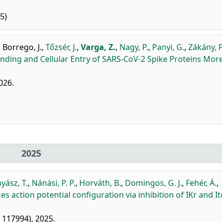
5)
,
Borrego, J.
,
Tőzsér, J.
,
Varga, Z.
,
Nagy, P.
,
Panyi, G.
,
Zákány, F
inding and Cellular Entry of SARS-CoV-2 Spike Proteins Mor
026.
2025
yász, T.
,
Nánási, P. P.
,
Horváth, B.
,
Domingos, G. J.
,
Fehér, Á.
,
es action potential configuration via inhibition of IKr and It
 117994), 2025.