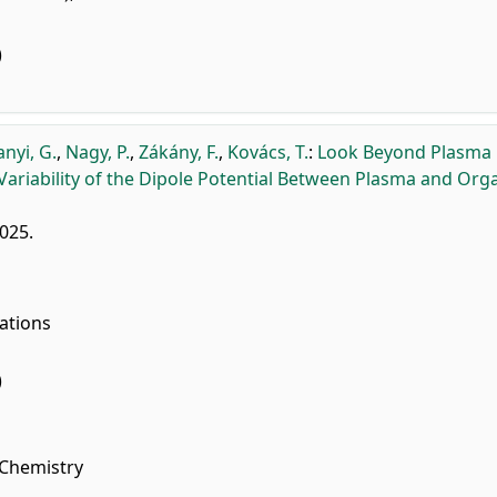
)
anyi, G.
,
Nagy, P.
,
Zákány, F.
,
Kovács, T.
:
Look Beyond Plasma
ariability of the Dipole Potential Between Plasma and Orga
2025.
ations
)
 Chemistry