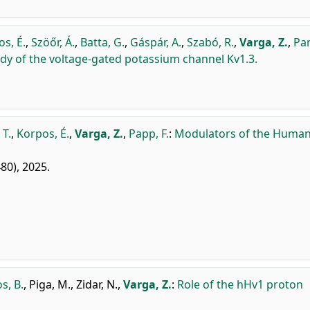
s, É.
,
Szöőr, Á.
,
Batta, G.
,
Gáspár, A.
,
Szabó, R.
,
Varga, Z.
,
Pan
dy of the voltage-gated potassium channel Kv1.3.
 T.
,
Korpos, É.
,
Varga, Z.
,
Papp, F.
:
Modulators of the Huma
480), 2025.
s, B.
,
Piga, M.
,
Zidar, N.
,
Varga, Z.
:
Role of the hHv1 proton