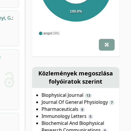
100.0%
yi, G.
:
angol
(96)
n
Közlemények megoszlása
folyóiratok szerint
Biophysical Journal
13
Journal Of General Physiology
7
Pharmaceuticals
6
Immunology Letters
5
Biochemical And Biophysical
Research Communications
4