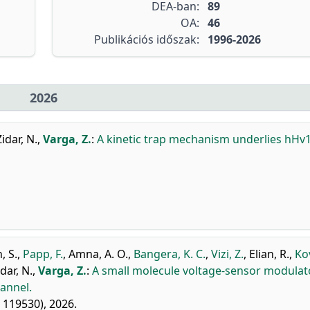
DEA-ban:
89
OA:
46
Publikációs időszak:
1996-2026
2026
Zidar, N.
,
Varga, Z.
:
A kinetic trap mechanism underlies hHv
, S.
,
Papp, F.
,
Amna, A. O.
,
Bangera, K. C.
,
Vizi, Z.
,
Elian, R.
,
Ko
idar, N.
,
Varga, Z.
:
A small molecule voltage-sensor modulat
annel.
 119530), 2026.