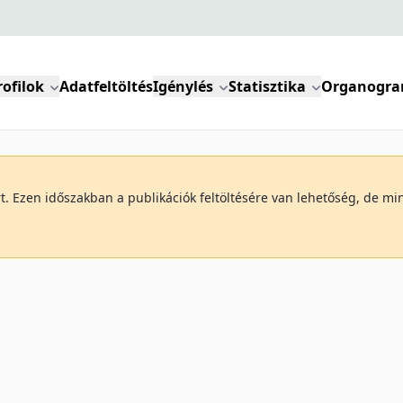
rofilok
Adatfeltöltés
Igénylés
Statisztika
Organogr
art. Ezen időszakban a publikációk feltöltésére van lehetőség, de 