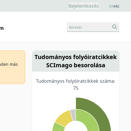
Bejelentkezés
EN
HU
Keresés
am
Tudományos folyóiratcikkek
SCImago besorolása
minden más
Tudományos folyóiratcikkek száma:
75