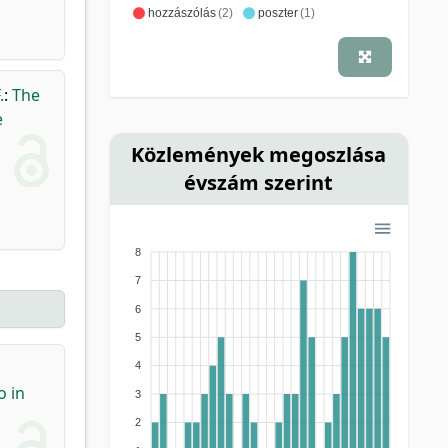
hozzászólás
(2)
poszter
(1)
.
:
The
e
Közlemények megoszlása
évszám szerint
8
7
6
5
4
o in
3
2