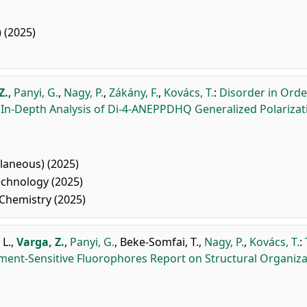
 (2025)
Z.
,
Panyi, G.
,
Nagy, P.
,
Zákány, F.
,
Kovács, T.
:
Disorder in Orde
In-Depth Analysis of Di-4-ANEPPDHQ Generalized Polarizat
laneous) (2025)
chnology (2025)
 Chemistry (2025)
 L.
,
Varga, Z.
,
Panyi, G.
,
Beke-Somfai, T.
,
Nagy, P.
,
Kovács, T.
:
ent-Sensitive Fluorophores Report on Structural Organiza