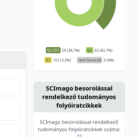
Q1/D1
29 (38,7%)
Q1
62 (82,7%)
Q2
10 (13,3%)
nem besorolt
3 (4%)
SCImago besorolással
rendelkező tudományos
folyóiratcikkek
SCImago besorolással rendelkező
tudományos folyóiratcikkek száma:
72