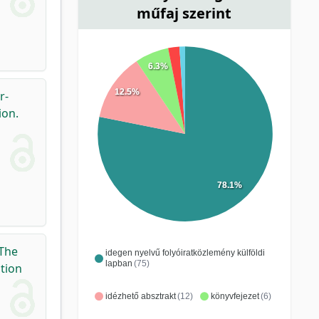
műfaj szerint
6.3%
12.5%
r-
ion.
78.1%
The
idegen nyelvű folyóiratközlemény külföldi
lapban
(75)
tion
idézhető absztrakt
(12)
könyvfejezet
(6)