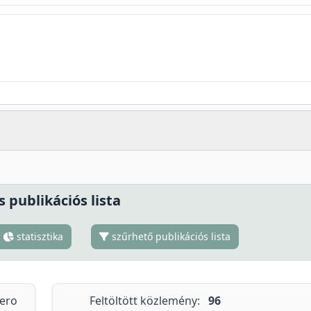
s publikációs lista
statisztika
szűrhető publikációs lista
tero
Feltöltött közlemény:
96