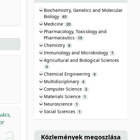
Biochemistry, Genetics and Molecular
Biology
45
Medicine
20
Pharmacology, Toxicology and
Pharmaceutics
19
Chemistry
8
Immunology and Microbiology
7
Agricultural and Biological Sciences
1
4
Chemical Engineering
4
Multidisciplinary
4
Computer Science
3
Materials Science
1
Neuroscience
1
Social Sciences
1
vács,
or
Közlemények megoszlása