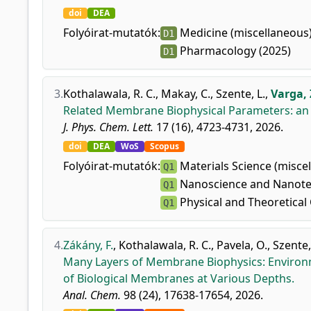
doi
DEA
Folyóirat-mutatók:
Medicine (miscellaneous)
D1
Pharmacology (2025)
D1
3.
Kothalawala, R. C.
,
Makay, C.
,
Szente, L.
,
Varga, 
Related Membrane Biophysical Parameters: an 
J. Phys. Chem. Lett.
17 (16), 4723-4731, 2026.
doi
DEA
WoS
Scopus
Folyóirat-mutatók:
Materials Science (miscel
Q1
Nanoscience and Nanote
Q1
Physical and Theoretical
Q1
4.
Zákány, F.
,
Kothalawala, R. C.
,
Pavela, O.
,
Szente,
Many Layers of Membrane Biophysics: Environm
of Biological Membranes at Various Depths.
Anal. Chem.
98 (24), 17638-17654, 2026.