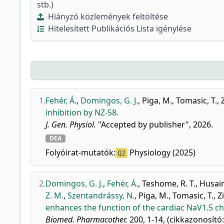
stb.)
Hiányzó közlemények feltöltése
Hitelesített Publikációs Lista igénylése
1.
Fehér, Á.
,
Domingos, G. J.
,
Piga, M.
,
Tomasic, T.
,
inhibition by NZ-58.
J. Gen. Physiol.
"Accepted by publisher", 2026.
DEA
Folyóirat-mutatók:
Physiology (2025)
Q2
2.
Domingos, G. J.
,
Fehér, Á.
,
Teshome, R. T.
,
Husain
Z. M.
,
Szentandrássy, N.
,
Piga, M.
,
Tomasic, T.
,
Z
enhances the function of the cardiac NaV1.5 ch
Biomed. Pharmacother.
200, 1-14, (cikkazonosító: