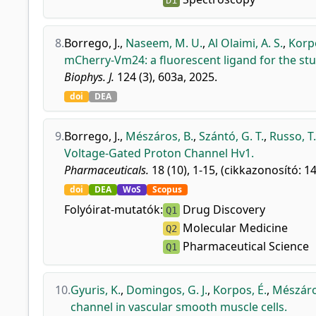
D1
8.
Borrego, J.
,
Naseem, M. U.
,
Al Olaimi, A. S.
,
Korpo
mCherry-Vm24: a fluorescent ligand for the stu
Biophys. J.
124 (3), 603a, 2025.
doi
DEA
9.
Borrego, J.
,
Mészáros, B.
,
Szántó, G. T.
,
Russo, T.
Voltage-Gated Proton Channel Hv1.
Pharmaceuticals.
18 (10), 1-15, (cikkazonosító: 1
doi
DEA
WoS
Scopus
Folyóirat-mutatók:
Drug Discovery
Q1
Molecular Medicine
Q2
Pharmaceutical Science
Q1
10.
Gyuris, K.
,
Domingos, G. J.
,
Korpos, É.
,
Mészáro
channel in vascular smooth muscle cells.