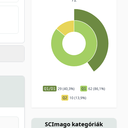
Q1/D1
29 (40,3%)
Q1
62 (86,1%)
Q2
10 (13,9%)
SCImago kategóriák