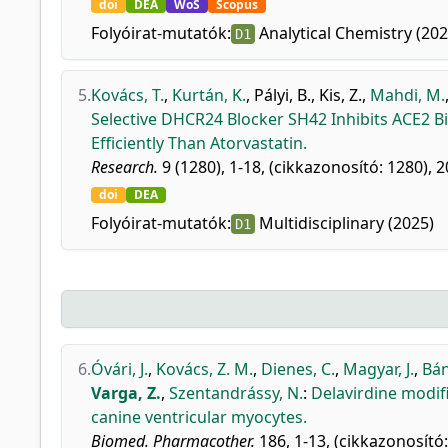
doi
DEA
WoS
Scopus
Folyóirat-mutatók:
Analytical Chemistry (202
D1
5.
Kovács, T.
,
Kurtán, K.
,
Pályi, B.
,
Kis, Z.
,
Mahdi, M.
Selective DHCR24 Blocker SH42 Inhibits ACE2 B
Efficiently Than Atorvastatin.
Research.
9 (1280), 1-18, (cikkazonosító: 1280), 2
doi
DEA
Folyóirat-mutatók:
Multidisciplinary (2025)
D1
6.
Óvári, J.
,
Kovács, Z. M.
,
Dienes, C.
,
Magyar, J.
,
Bán
Varga, Z.
,
Szentandrássy, N.
:
Delavirdine modifi
canine ventricular myocytes.
Biomed. Pharmacother.
186, 1-13, (cikkazonosító: