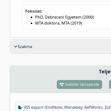
Fokozat:
PhD, Debreceni Egyetem (2000)
MTA doktora, MTA (2019)
Szakma
Telje
Tudóstér társszerzők
RIS export (EndNote, Mendeley, RefWorks, Zo