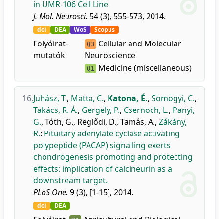
in UMR-106 Cell Line.
J. Mol. Neurosci.
54 (3), 555-573, 2014.
doi
DEA
WoS
Scopus
Folyóirat-
Cellular and Molecular
Q3
mutatók:
Neuroscience
Medicine (miscellaneous)
Q1
16.
Juhász, T.
,
Matta, C.
,
Katona, É.
,
Somogyi, C.
,
Takács, R. Á.
,
Gergely, P.
,
Csernoch, L.
,
Panyi,
G.
,
Tóth, G.
,
Reglődi, D.
,
Tamás, A.
,
Zákány,
R.
:
Pituitary adenylate cyclase activating
polypeptide (PACAP) signalling exerts
chondrogenesis promoting and protecting
effects: implication of calcineurin as a
downstream target.
PLoS One.
9 (3), [1-15], 2014.
doi
DEA