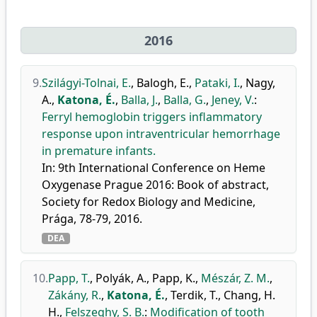
2016
9.
Szilágyi-Tolnai, E.
,
Balogh, E.
,
Pataki, I.
,
Nagy,
A.
,
Katona, É.
,
Balla, J.
,
Balla, G.
,
Jeney, V.
:
Ferryl hemoglobin triggers inflammatory
response upon intraventricular hemorrhage
in premature infants.
In: 9th International Conference on Heme
Oxygenase Prague 2016: Book of abstract,
Society for Redox Biology and Medicine,
Prága, 78-79, 2016.
DEA
10.
Papp, T.
,
Polyák, A.
,
Papp, K.
,
Mészár, Z. M.
,
Zákány, R.
,
Katona, É.
,
Terdik, T.
,
Chang, H.
H.
,
Felszeghy, S. B.
:
Modification of tooth