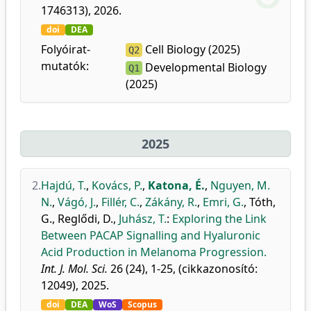
1746313), 2026.
doi
DEA
Folyóirat-
Cell Biology (2025)
Q2
mutatók:
Developmental Biology
Q1
(2025)
2025
2.
Hajdú, T.
,
Kovács, P.
,
Katona, É.
,
Nguyen, M.
N.
,
Vágó, J.
,
Fillér, C.
,
Zákány, R.
,
Emri, G.
,
Tóth,
G.
,
Reglődi, D.
,
Juhász, T.
:
Exploring the Link
Between PACAP Signalling and Hyaluronic
Acid Production in Melanoma Progression.
Int. J. Mol. Sci.
26 (24), 1-25, (cikkazonosító:
12049), 2025.
doi
DEA
WoS
Scopus