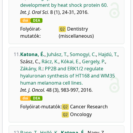
development by heat shock protein 60.
Int. J. Oral Sci.
8 (1), 24-31, 2016.
doi
DEA
Folyóirat-
Dentistry
Q2
mutatók:
(miscellaneous)
11.
Katona, É.
,
Juhász, T.
,
Somogyi, C.
,
Hajdú, T.
,
Szász, C.
,
Rácz, K.
,
Kókai, E.
,
Gergely, P.
,
Zákány, R.
:
PP2B and ERK1/2 regulate
hyaluronan synthesis of HT168 and WM35
human melanoma cell lines.
Int. J. Oncol.
48 (3), 983-997, 2016.
doi
DEA
Folyóirat-mutatók:
Cancer Research
Q2
Oncology
Q2
12.
Papp, T.
,
Holló, K.
,
Katona, É.
,
Nagy, Z.
,