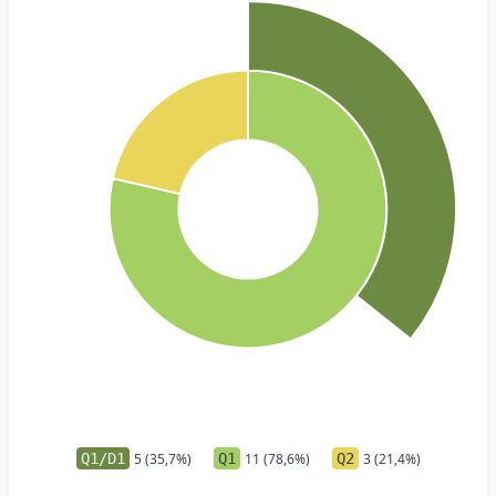
Q1/D1
5 (35,7%)
Q1
11 (78,6%)
Q2
3 (21,4%)