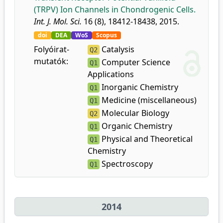
(TRPV) Ion Channels in Chondrogenic Cells.
Int. J. Mol. Sci.
16 (8), 18412-18438, 2015.
doi
DEA
WoS
Scopus
Folyóirat-
Catalysis
Q2
mutatók:
Computer Science
Q1
Applications
Inorganic Chemistry
Q1
Medicine (miscellaneous)
Q1
Molecular Biology
Q2
Organic Chemistry
Q1
Physical and Theoretical
Q1
Chemistry
Spectroscopy
Q1
2014