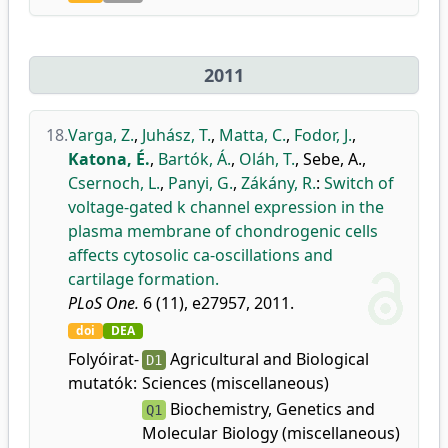
2011
18.
Varga, Z.
,
Juhász, T.
,
Matta, C.
,
Fodor, J.
,
Katona, É.
,
Bartók, Á.
,
Oláh, T.
,
Sebe, A.
,
Csernoch, L.
,
Panyi, G.
,
Zákány, R.
:
Switch of
voltage-gated k channel expression in the
plasma membrane of chondrogenic cells
affects cytosolic ca-oscillations and
cartilage formation.
PLoS One.
6 (11), e27957, 2011.
doi
DEA
Folyóirat-
Agricultural and Biological
D1
mutatók:
Sciences (miscellaneous)
Biochemistry, Genetics and
Q1
Molecular Biology (miscellaneous)