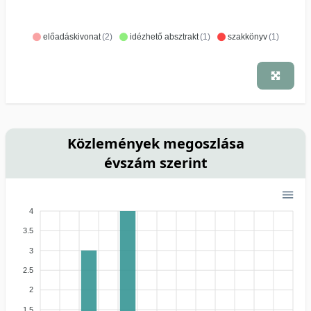
előadáskivonat
(2)
idézhető absztrakt
(1)
szakkönyv
(1)
Közlemények megoszlása
évszám szerint
4
3.5
3
2.5
2
1.5