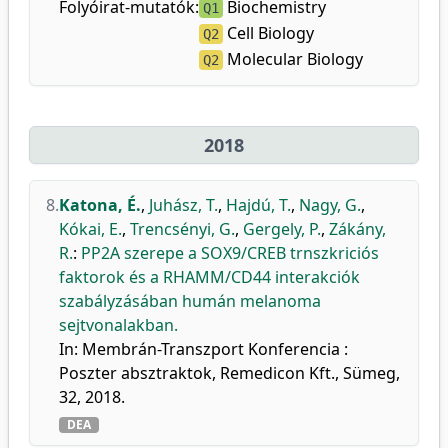
Folyóirat-mutatók:
Biochemistry
Q1
Cell Biology
Q2
Molecular Biology
Q2
2018
8.
Katona, É.
,
Juhász, T.
,
Hajdú, T.
,
Nagy, G.
,
Kókai, E.
,
Trencsényi, G.
,
Gergely, P.
,
Zákány,
R.
:
PP2A szerepe a SOX9/CREB trnszkriciós
faktorok és a RHAMM/CD44 interakciók
szabályzásában humán melanoma
sejtvonalakban.
In: Membrán-Transzport Konferencia :
Poszter absztraktok, Remedicon Kft., Sümeg,
32, 2018.
DEA