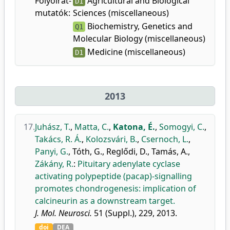
Folyóirat-
Agricultural and Biological
D1
mutatók:
Sciences (miscellaneous)
Biochemistry, Genetics and
Q1
Molecular Biology (miscellaneous)
Medicine (miscellaneous)
D1
2013
17.
Juhász, T.
,
Matta, C.
,
Katona, É.
,
Somogyi, C.
,
Takács, R. Á.
,
Kolozsvári, B.
,
Csernoch, L.
,
Panyi, G.
,
Tóth, G.
,
Reglődi, D.
,
Tamás, A.
,
Zákány, R.
:
Pituitary adenylate cyclase
activating polypeptide (pacap)-signalling
promotes chondrogenesis: implication of
calcineurin as a downstream target.
J. Mol. Neurosci.
51 (Suppl.), 229, 2013.
doi
DEA