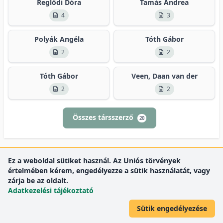
Reglődi Dóra
Tamás Andrea
4
3
Polyák Angéla
Tóth Gábor
2
2
Tóth Gábor
Veen, Daan van der
2
2
Összes társszerző
20
Ez a weboldal sütiket használ. Az Uniós törvények
értelmében kérem, engedélyezze a sütik használatát, vagy
zárja be az oldalt.
Adatkezelési tájékoztató
Sütik engedélyezése
DEENK
Debreceni Egyetem
© 2012 Debreceni Egyetem