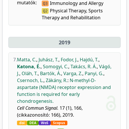
mutatók:
Immunology and Allergy
Q3
Physical Therapy, Sports
Q2
Therapy and Rehabilitation
2019
7.
Matta, C.
,
Juhász, T.
,
Fodor, J.
,
Hajdú, T.
,
Katona, É.
,
Somogyi, C.
,
Takács, R. Á.
,
Vágó,
J.
,
Oláh, T.
,
Bartók, Á.
,
Varga, Z.
,
Panyi, G.
,
Csernoch, L.
,
Zákány, R.
:
N-methyl-D-
aspartate (NMDA) receptor expression and
function is required for early
chondrogenesis.
Cell Commun Signal.
17 (1), 166,
(cikkazonosító: 166), 2019.
doi
DEA
WoS
Scopus