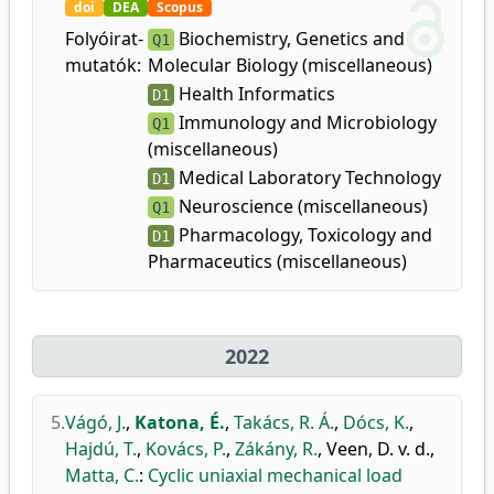
doi
DEA
Scopus
Folyóirat-
Biochemistry, Genetics and
Q1
mutatók:
Molecular Biology (miscellaneous)
Health Informatics
D1
Immunology and Microbiology
Q1
(miscellaneous)
Medical Laboratory Technology
D1
Neuroscience (miscellaneous)
Q1
Pharmacology, Toxicology and
D1
Pharmaceutics (miscellaneous)
2022
5.
Vágó, J.
,
Katona, É.
,
Takács, R. Á.
,
Dócs, K.
,
Hajdú, T.
,
Kovács, P.
,
Zákány, R.
,
Veen, D. v. d.
,
Matta, C.
:
Cyclic uniaxial mechanical load