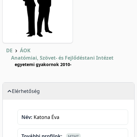
DE
ÁOK
Anatómiai, Szövet- és Fejlődéstani Intézet
egyetemi gyakornok 2010-
Elérhetőség
Név:
Katona Éva
További profilok:
MTMT