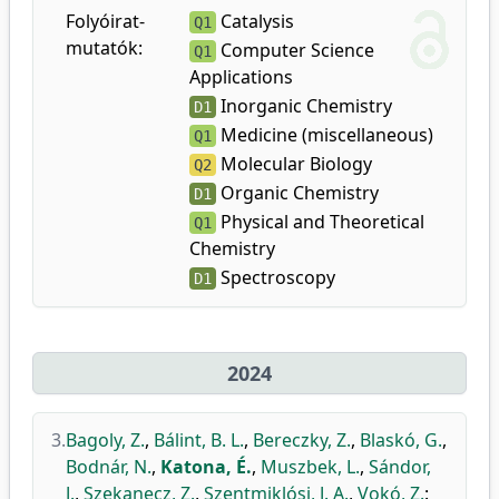
Folyóirat-
Catalysis
Q1
mutatók:
Computer Science
Q1
Applications
Inorganic Chemistry
D1
Medicine (miscellaneous)
Q1
Molecular Biology
Q2
Organic Chemistry
D1
Physical and Theoretical
Q1
Chemistry
Spectroscopy
D1
2024
3.
Bagoly, Z.
,
Bálint, B. L.
,
Bereczky, Z.
,
Blaskó, G.
,
Bodnár, N.
,
Katona, É.
,
Muszbek, L.
,
Sándor,
J.
,
Szekanecz, Z.
,
Szentmiklósi, J. A.
,
Vokó, Z.
: