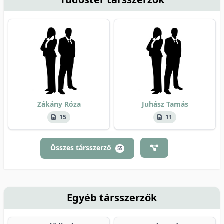
Zákány Róza
Juhász Tamás
15
11
Összes társszerző
55
Egyéb társszerzők