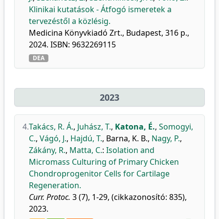
Klinikai kutatások - Átfogó ismeretek a
tervezéstől a közlésig.
Medicina Könyvkiadó Zrt., Budapest, 316 p.,
2024. ISBN: 9632269115
DEA
2023
4.
Takács, R. Á.
,
Juhász, T.
,
Katona, É.
,
Somogyi,
C.
,
Vágó, J.
,
Hajdú, T.
,
Barna, K. B.
,
Nagy, P.
,
Zákány, R.
,
Matta, C.
:
Isolation and
Micromass Culturing of Primary Chicken
Chondroprogenitor Cells for Cartilage
Regeneration.
Curr. Protoc.
3 (7), 1-29, (cikkazonosító: 835),
2023.