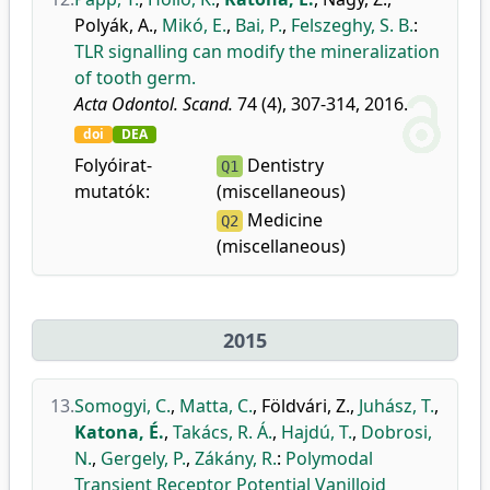
Polyák, A.
,
Mikó, E.
,
Bai, P.
,
Felszeghy, S. B.
:
TLR signalling can modify the mineralization
of tooth germ.
Acta Odontol. Scand.
74 (4), 307-314, 2016.
doi
DEA
Folyóirat-
Dentistry
Q1
mutatók:
(miscellaneous)
Medicine
Q2
(miscellaneous)
2015
13.
Somogyi, C.
,
Matta, C.
,
Földvári, Z.
,
Juhász, T.
,
Katona, É.
,
Takács, R. Á.
,
Hajdú, T.
,
Dobrosi,
N.
,
Gergely, P.
,
Zákány, R.
:
Polymodal
Transient Receptor Potential Vanilloid