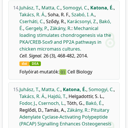
14.
Juhász, T.
,
Matta, C.
,
Somogyi, C.
,
Katona, É.
,
Takács, R. Á.
,
Soha, R. F.
,
Szabó, I. A.
,
Cserháti, C.
,
Sződy, R.
,
Karácsonyi, Z.
,
Bakó,
É.
,
Gergely, P.
,
Zákány, R.
:
Mechanical
loading stimulates chondrogenesis via the
PKA/CREB-Sox9 and PP2A pathways in
chicken micromass cultures.
Cell. Signal.
26 (3), 468-482, 2014.
doi
DEA
Folyóirat-mutatók:
Cell Biology
Q1
15.
Juhász, T.
,
Matta, C.
,
Katona, É.
,
Somogyi, C.
,
Takács, R. Á.
,
Hajdú, T.
,
Helgadottir, S. L.
,
Fodor, J.
,
Csernoch, L.
,
Tóth, G.
,
Bakó, É.
,
Reglődi, D.
,
Tamás, A.
,
Zákány, R.
:
Pituitary
Adenylate Cyclase-Activating Polypeptide
(PACAP) Signalling Enhances Osteogenesis