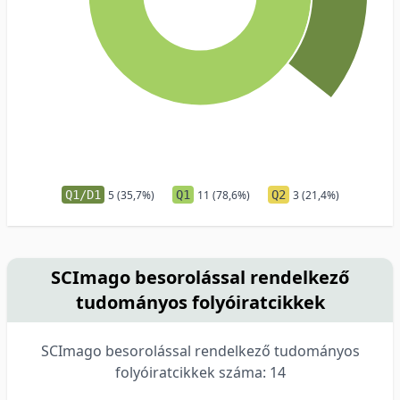
Q1/D1
5 (35,7%)
Q1
11 (78,6%)
Q2
3 (21,4%)
SCImago besorolással rendelkező
tudományos folyóiratcikkek
SCImago besorolással rendelkező tudományos
folyóiratcikkek száma: 14