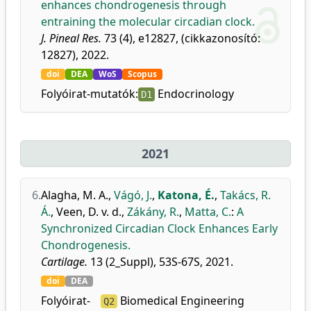
enhances chondrogenesis through
entraining the molecular circadian clock.
J. Pineal Res.
73 (4), e12827, (cikkazonosító:
12827), 2022.
doi
DEA
WoS
Scopus
Folyóirat-mutatók:
Endocrinology
D1
2021
6.
Alagha, M. A.
,
Vágó, J.
,
Katona, É.
,
Takács, R.
Á.
,
Veen, D. v. d.
,
Zákány, R.
,
Matta, C.
:
A
Synchronized Circadian Clock Enhances Early
Chondrogenesis.
Cartilage.
13 (2_Suppl), 53S-67S, 2021.
doi
DEA
Folyóirat-
Biomedical Engineering
Q2