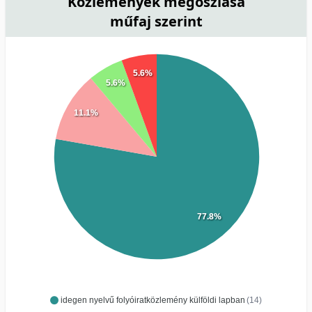
Közlemények megoszlása
műfaj szerint
5.6%
5.6%
11.1%
77.8%
idegen nyelvű folyóiratközlemény külföldi lapban
(14)