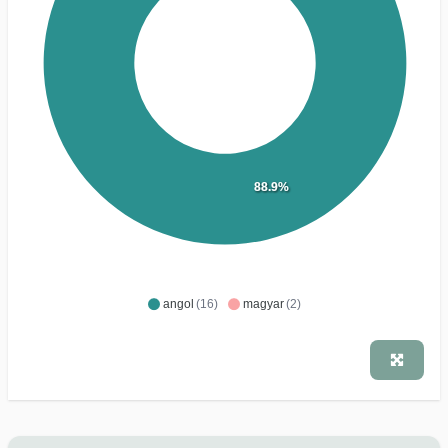
88.9%
angol
(16)
magyar
(2)