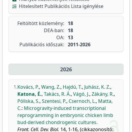
Hitelesített Publikációs Lista igénylése
Feltöltött közlemény:
18
DEA-ban:
18
OA:
13
Publikációs időszak:
2011-2026
2026
1.
Kovács, P.
,
Wang, Z.
,
Hajdú, T.
,
Juhász, K. Z.
,
Katona, É.
,
Takács, R. Á.
,
Vágó, J.
,
Zákány, R.
,
Póliska, S.
,
Szentesi, P.
,
Csernoch, L.
,
Matta,
C.
:
Microgravity-induced transcriptional
reprogramming in embryonic chicken limb
bud-derived chondrogenic cultures.
Front. Cell. Dev. Biol.
14, 1-16, (cikkazonosító: