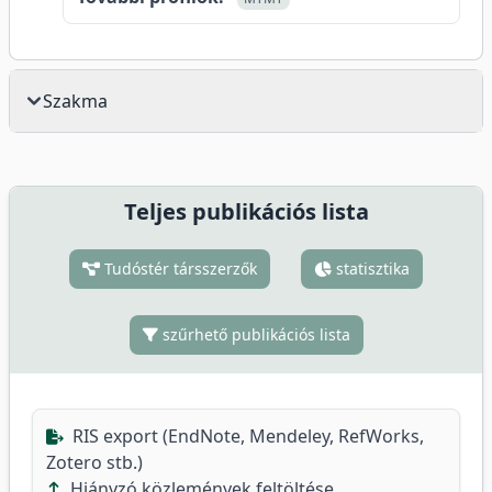
Szakma
Teljes publikációs lista
Tudóstér társszerzők
statisztika
szűrhető publikációs lista
RIS export (EndNote, Mendeley, RefWorks,
Zotero stb.)
Hiányzó közlemények feltöltése