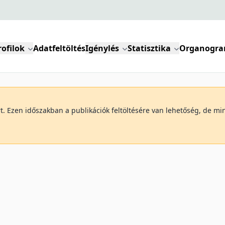
rofilok
Adatfeltöltés
Igénylés
Statisztika
Organogr
art. Ezen időszakban a publikációk feltöltésére van lehetőség, de 