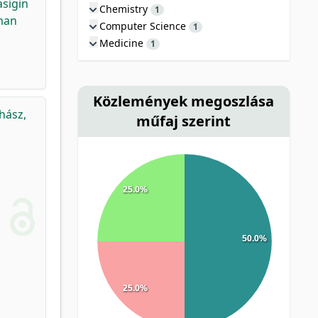
asigin
Chemistry
1
uman
Computer Science
1
Medicine
1
Közlemények megoszlása
hász,
műfaj szerint
25.0%
50.0%
25.0%