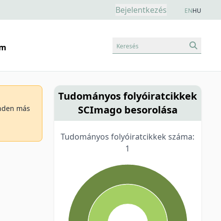
Bejelentkezés
EN
HU
Keresés
am
Tudományos folyóiratcikkek
SCImago besorolása
minden más
Tudományos folyóiratcikkek száma:
1