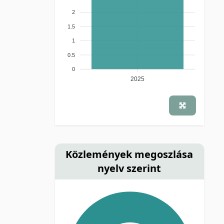
2
1.5
1
0.5
0
2025
Közlemények megoszlása
nyelv szerint