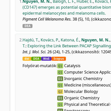
1.
Nguyen, M. N.
,
Balogh, L. F.
,
Huber, E.
,
Kovács, 
(CD147) emerges as potential quantitative bi
epidermal melanocytes and melanoma cells.
Pigment Cell Melanoma Res.
38 (5), 10, (cikkazono
DEA
2.
Hajdú, T.
,
Kovács, P.
,
Katona, É.
,
Nguyen, M. N.
T.
:
Exploring the Link Between PACAP Signallin
Int. J. Mol. Sci.
26 (24), 1-25, (cikkazonosító: 12049
doi
DEA
WoS
Scopus
Folyóirat-mutatók:
Catalysis
Q1
Computer Science Applic
Q1
Inorganic Chemistry
D1
Medicine (miscellaneous
Q1
Molecular Biology
Q2
Organic Chemistry
D1
Physical and Theoretical
Q1
Spectroscopy