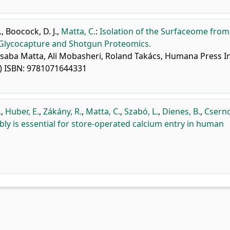
.
,
Boocock, D. J.
,
Matta, C.
:
Isolation of the Surfaceome from
Glycocapture and Shotgun Proteomics.
saba Matta, Ali Mobasheri, Roland Takács, Humana Press In
s) ISBN: 9781071644331
.
,
Huber, E.
,
Zákány, R.
,
Matta, C.
,
Szabó, L.
,
Dienes, B.
,
Cserno
ly is essential for store-operated calcium entry in human