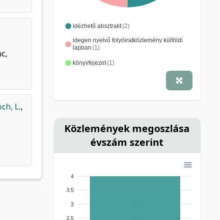
idézhető absztrakt
(2)
idegen nyelvű folyóiratközlemény külföldi
lapban
(1)
c,
könyvfejezet
(1)
ch, L.
,
Közlemények megoszlása
évszám szerint
4
3.5
3
2.5