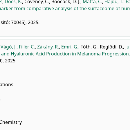
P.
,
Dócs, K.
,
Coveney, C.
,
Boocock, D. J.
,
Matta, C.
,
Hajdú, T.
:
B
omarker from comparative analysis of the surfaceome of h
sító: 70045), 2025.
,
Vágó, J.
,
Fillér, C.
,
Zákány, R.
,
Emri, G.
,
Tóth, G.
,
Reglődi, D.
,
Ju
g and Hyaluronic Acid Production in Melanoma Progression.
), 2025.
ations
)
 Chemistry