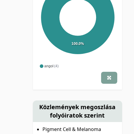
100.0%
angol
(4)
Közlemények megoszlása
folyóiratok szerint
Pigment Cell & Melanoma