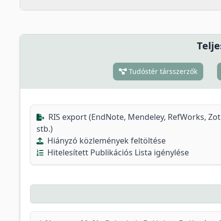
Telje
Tudóstér társszerzők
RIS export (EndNote, Mendeley, RefWorks, Zo
stb.)
Hiányzó közlemények feltöltése
Hitelesített Publikációs Lista igénylése