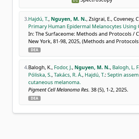
D1
3.
Hajdú, T.
,
Nguyen, M. N.
,
Zsigrai, E.
,
Coveney, C
Primary Human Epidermal Melanocytes Using 
In: The Surfaceome: Methods and Protocols / C
New York, 81-98, 2025, (Methods and Protocol
DEA
4.
Balogh, K.
,
Fodor, J.
,
Nguyen, M. N.
,
Balogh, L. F
Póliska, S.
,
Takács, R. Á.
,
Hajdú, T.
:
Septin assemb
cutaneous melanoma.
Pigment Cell Melanoma Res.
38 (5), 1-2, 2025.
DEA