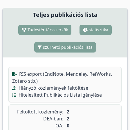
Teljes publikációs lista
Tudóstér társszerzők
statisztika
szűrhető publikációs lista
RIS export (EndNote, Mendeley, RefWorks,
Zotero stb.)
Hiányzó közlemények feltöltése
Hitelesített Publikációs Lista igénylése
Feltöltött közlemény:
2
DEA-ban:
2
OA:
0