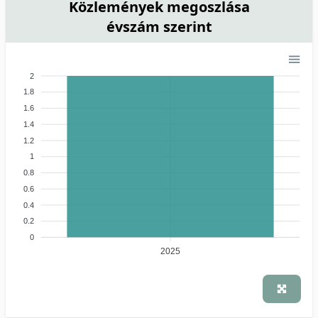
Közlemények megoszlása
évszám szerint
2
1.8
1.6
1.4
1.2
1
0.8
0.6
0.4
0.2
0
2025