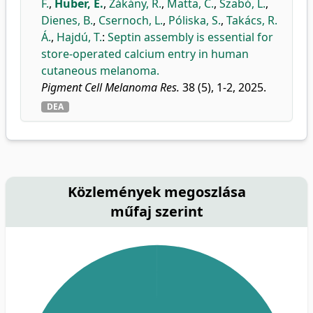
F.
,
Huber, E.
,
Zákány, R.
,
Matta, C.
,
Szabó, L.
,
Dienes, B.
,
Csernoch, L.
,
Póliska, S.
,
Takács, R.
Á.
,
Hajdú, T.
:
Septin assembly is essential for
store-operated calcium entry in human
cutaneous melanoma.
Pigment Cell Melanoma Res.
38 (5), 1-2, 2025.
DEA
Közlemények megoszlása
műfaj szerint