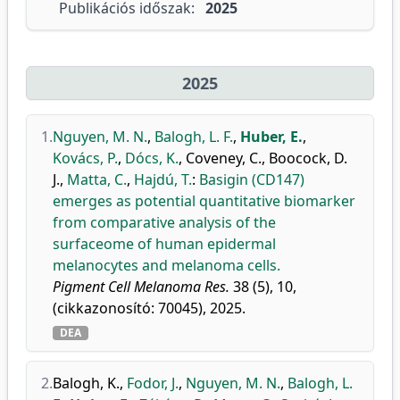
Publikációs időszak:
2025
2025
1.
Nguyen, M. N.
,
Balogh, L. F.
,
Huber, E.
,
Kovács, P.
,
Dócs, K.
,
Coveney, C.
,
Boocock, D.
J.
,
Matta, C.
,
Hajdú, T.
:
Basigin (CD147)
emerges as potential quantitative biomarker
from comparative analysis of the
surfaceome of human epidermal
melanocytes and melanoma cells.
Pigment Cell Melanoma Res.
38 (5), 10,
(cikkazonosító: 70045), 2025.
DEA
2.
Balogh, K.
,
Fodor, J.
,
Nguyen, M. N.
,
Balogh, L.