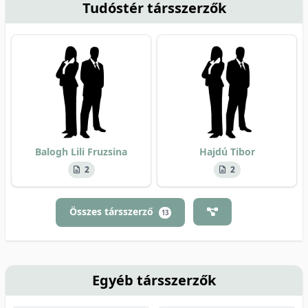
Tudóstér társszerzők
Balogh Lili Fruzsina
Hajdú Tibor
2
2
Összes társszerző
13
Egyéb társszerzők