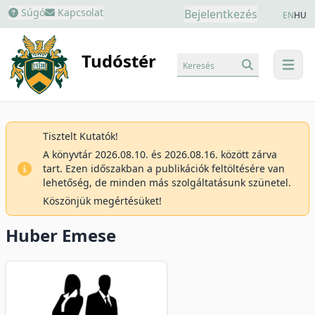
Súgó
Kapcsolat
Bejelentkezés
EN
HU
Tudóstér
Keresés
menu
Tisztelt Kutatók!
A könyvtár 2026.08.10. és 2026.08.16. között zárva
tart. Ezen időszakban a publikációk feltöltésére van
lehetőség, de minden más szolgáltatásunk szünetel.
Köszönjük megértésüket!
Huber Emese