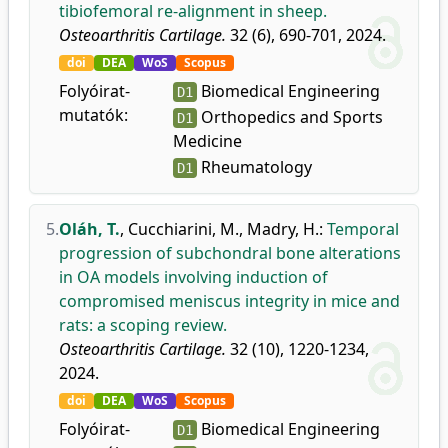
tibiofemoral re-alignment in sheep.
Osteoarthritis Cartilage.
32 (6), 690-701, 2024.
doi
DEA
WoS
Scopus
Folyóirat-
Biomedical Engineering
D1
mutatók:
Orthopedics and Sports
D1
Medicine
Rheumatology
D1
5.
Oláh, T.
,
Cucchiarini, M.
,
Madry, H.
:
Temporal
progression of subchondral bone alterations
in OA models involving induction of
compromised meniscus integrity in mice and
rats: a scoping review.
Osteoarthritis Cartilage.
32 (10), 1220-1234,
2024.
doi
DEA
WoS
Scopus
Folyóirat-
Biomedical Engineering
D1