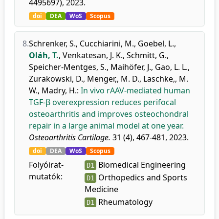
4495697), 2023.
doi
DEA
WoS
Scopus
8.
Schrenker, S.
,
Cucchiarini, M.
,
Goebel, L.
,
Oláh, T.
,
Venkatesan, J. K.
,
Schmitt, G.
,
Speicher-Mentges, S.
,
Maihöfer, J.
,
Gao, L. L.
,
Zurakowski, D.
,
Menger,, M. D.
,
Laschke,, M.
W.
,
Madry, H.
:
In vivo rAAV-mediated human
TGF-β overexpression reduces perifocal
osteoarthritis and improves osteochondral
repair in a large animal model at one year.
Osteoarthritis Cartilage.
31 (4), 467-481, 2023.
doi
DEA
WoS
Scopus
Folyóirat-
Biomedical Engineering
D1
mutatók:
Orthopedics and Sports
D1
Medicine
Rheumatology
D1