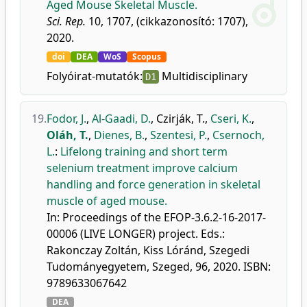
Aged Mouse Skeletal Muscle.
Sci. Rep.
10, 1707, (cikkazonosító: 1707),
2020.
doi
DEA
WoS
Scopus
Folyóirat-mutatók:
Multidisciplinary
D1
19.
Fodor, J.
,
Al-Gaadi, D.
,
Czirják, T.
,
Cseri, K.
,
Oláh, T.
,
Dienes, B.
,
Szentesi, P.
,
Csernoch,
L.
:
Lifelong training and short term
selenium treatment improve calcium
handling and force generation in skeletal
muscle of aged mouse.
In: Proceedings of the EFOP-3.6.2-16-2017-
00006 (LIVE LONGER) project. Eds.:
Rakonczay Zoltán, Kiss Lóránd, Szegedi
Tudományegyetem, Szeged, 96, 2020. ISBN:
9789633067642
DEA