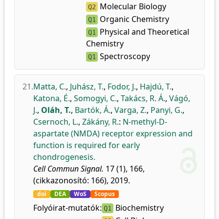
Molecular Biology
Q2
Organic Chemistry
Q1
Physical and Theoretical
Q1
Chemistry
Spectroscopy
Q1
21.
Matta, C.
,
Juhász, T.
,
Fodor, J.
,
Hajdú, T.
,
Katona, É.
,
Somogyi, C.
,
Takács, R. Á.
,
Vágó,
J.
,
Oláh, T.
,
Bartók, Á.
,
Varga, Z.
,
Panyi, G.
,
Csernoch, L.
,
Zákány, R.
:
N-methyl-D-
aspartate (NMDA) receptor expression and
function is required for early
chondrogenesis.
Cell Commun Signal.
17 (1), 166,
(cikkazonosító: 166), 2019.
doi
DEA
WoS
Scopus
Folyóirat-mutatók:
Biochemistry
Q1