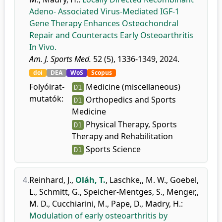
Adeno- Associated Virus-Mediated IGF-1
Gene Therapy Enhances Osteochondral
Repair and Counteracts Early Osteoarthritis
In Vivo.
Am. J. Sports Med.
52 (5), 1336-1349, 2024.
doi
DEA
WoS
Scopus
Folyóirat-
Medicine (miscellaneous)
D1
mutatók:
Orthopedics and Sports
D1
Medicine
Physical Therapy, Sports
D1
Therapy and Rehabilitation
Sports Science
D1
4.
Reinhard, J.
,
Oláh, T.
,
Laschke,, M. W.
,
Goebel,
L.
,
Schmitt, G.
,
Speicher-Mentges, S.
,
Menger,,
M. D.
,
Cucchiarini, M.
,
Pape, D.
,
Madry, H.
:
Modulation of early osteoarthritis by