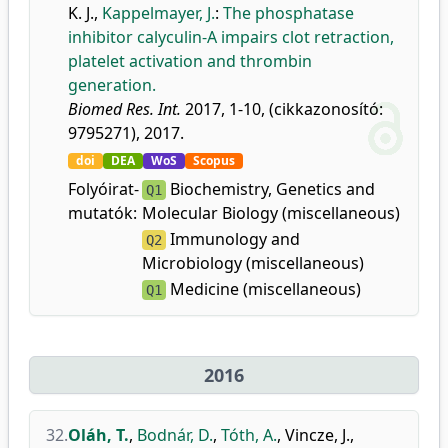
K. J.
,
Kappelmayer, J.
:
The phosphatase
inhibitor calyculin-A impairs clot retraction,
platelet activation and thrombin
generation.
Biomed Res. Int.
2017, 1-10, (cikkazonosító:
9795271), 2017.
doi
DEA
WoS
Scopus
Folyóirat-
Biochemistry, Genetics and
Q1
mutatók:
Molecular Biology (miscellaneous)
Immunology and
Q2
Microbiology (miscellaneous)
Medicine (miscellaneous)
Q1
2016
32.
Oláh, T.
,
Bodnár, D.
,
Tóth, A.
,
Vincze, J.
,