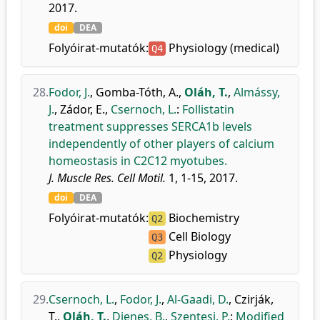
2017.
doi
DEA
Folyóirat-mutatók:
Physiology (medical)
Q4
28.
Fodor, J.
,
Gomba-Tóth, A.
,
Oláh, T.
,
Almássy,
J.
,
Zádor, E.
,
Csernoch, L.
:
Follistatin
treatment suppresses SERCA1b levels
independently of other players of calcium
homeostasis in C2C12 myotubes.
J. Muscle Res. Cell Motil.
1, 1-15, 2017.
doi
DEA
Folyóirat-mutatók:
Biochemistry
Q2
Cell Biology
Q3
Physiology
Q2
29.
Csernoch, L.
,
Fodor, J.
,
Al-Gaadi, D.
,
Czirják,
T.
,
Oláh, T.
,
Dienes, B.
,
Szentesi, P.
:
Modified