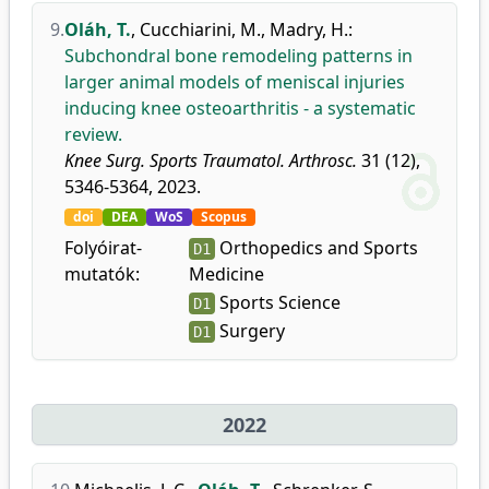
9.
Oláh, T.
,
Cucchiarini, M.
,
Madry, H.
:
Subchondral bone remodeling patterns in
larger animal models of meniscal injuries
inducing knee osteoarthritis - a systematic
review.
Knee Surg. Sports Traumatol. Arthrosc.
31 (12),
5346-5364, 2023.
doi
DEA
WoS
Scopus
Folyóirat-
Orthopedics and Sports
D1
mutatók:
Medicine
Sports Science
D1
Surgery
D1
2022