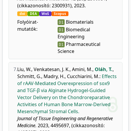
(cikkazonosító: 2300931), 2023.
doi
DEA
WoS
Scopus
Folyóirat-
Biomaterials
D1
mutatók:
Biomedical
D1
Engineering
Pharmaceutical
D1
Science
7.
Liu, W.
,
Venkatesan, J. K.
,
Amini, M.
,
Oláh, T.
,
Schmitt, G.
,
Madry, H.
,
Cucchiarini, M.
:
Effects
of rAAV-Mediated Overexpression of sox9
and TGF-β via Alginate Hydrogel-Guided
Vector Delivery on the Chondroreparative
Activities of Human Bone Marrow-Derived
Mesenchymal Stromal Cells.
Journal of Tissue Engineering and Regenerative
Medicine.
2023, 4495697, (cikkazonosító: