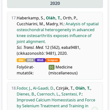
2020
17.
Haberkamp, S.
,
Oláh, T.
,
Orth, P.
,
Cucchiarini, M.
,
Madry, H.
:
Analysis of spatial
osteochondral heterogeneity in advanced
knee osteoarthritis exposes influence of
joint alignment.
Sci. Transl. Med.
12 (562), eaba9481,
(cikkazonosító: 9481), 2020.
doi
DEA
WoS
Scopus
Folyóirat-
Medicine
D1
mutatók:
(miscellaneous)
18.
Fodor, J.
,
Al-Gaadi, D.
,
Czirják, T.
,
Oláh, T.
,
Dienes, B.
,
Csernoch, L.
,
Szentesi, P.
:
Improved Calcium Homeostasis and Force
by Selenium Treatment and Training in