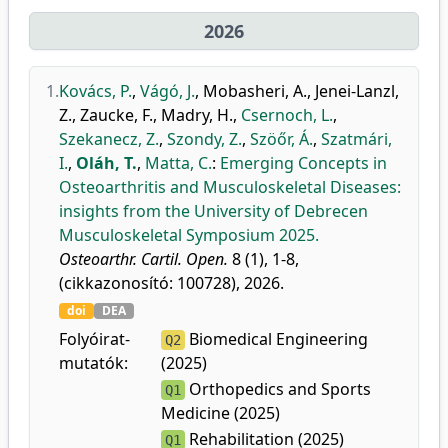
2026
1.
Kovács, P.
,
Vágó, J.
,
Mobasheri, A.
,
Jenei-Lanzl,
Z.
,
Zaucke, F.
,
Madry, H.
,
Csernoch, L.
,
Szekanecz, Z.
,
Szondy, Z.
,
Szöőr, Á.
,
Szatmári,
I.
,
Oláh, T.
,
Matta, C.
:
Emerging Concepts in
Osteoarthritis and Musculoskeletal Diseases:
insights from the University of Debrecen
Musculoskeletal Symposium 2025.
Osteoarthr. Cartil. Open.
8 (1), 1-8,
(cikkazonosító: 100728), 2026.
doi
DEA
Folyóirat-
Biomedical Engineering
Q2
mutatók:
(2025)
Orthopedics and Sports
Q1
Medicine (2025)
Rehabilitation (2025)
Q1