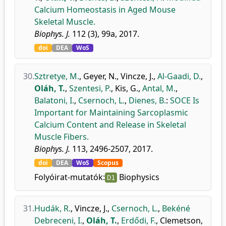
Calcium Homeostasis in Aged Mouse
Skeletal Muscle.
Biophys. J.
112 (3), 99a, 2017.
doi
DEA
WoS
30.
Sztretye, M.
,
Geyer, N.
,
Vincze, J.
,
Al-Gaadi, D.
,
Oláh, T.
,
Szentesi, P.
,
Kis, G.
,
Antal, M.
,
Balatoni, I.
,
Csernoch, L.
,
Dienes, B.
:
SOCE Is
Important for Maintaining Sarcoplasmic
Calcium Content and Release in Skeletal
Muscle Fibers.
Biophys. J.
113, 2496-2507, 2017.
doi
DEA
WoS
Scopus
Folyóirat-mutatók:
Biophysics
D1
31.
Hudák, R.
,
Vincze, J.
,
Csernoch, L.
,
Bekéné
Debreceni, I.
,
Oláh, T.
,
Erdődi, F.
,
Clemetson,