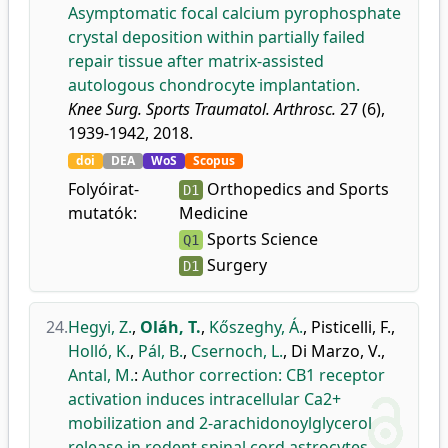
Asymptomatic focal calcium pyrophosphate
crystal deposition within partially failed
repair tissue after matrix-assisted
autologous chondrocyte implantation.
Knee Surg. Sports Traumatol. Arthrosc.
27 (6),
1939-1942, 2018.
doi
DEA
WoS
Scopus
Folyóirat-
Orthopedics and Sports
D1
mutatók:
Medicine
Sports Science
Q1
Surgery
D1
24.
Hegyi, Z.
,
Oláh, T.
,
Kőszeghy, Á.
,
Pisticelli, F.
,
Holló, K.
,
Pál, B.
,
Csernoch, L.
,
Di Marzo, V.
,
Antal, M.
:
Author correction: CB1 receptor
activation induces intracellular Ca2+
mobilization and 2-arachidonoylglycerol
release in rodent spinal cord astrocytes.