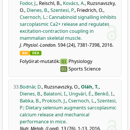
Fodor, J.
,
Reischl, B.
,
Kovács, A.
,
Ruzsnavszky,
O.
,
Dienes, B.
,
Szentesi, P.
,
Friedrich, O.
,
Csernoch, L.
:
Cannabinoid signalling inhibits
sarcoplasmic Ca2+ release and regulates
excitation-contraction coupling in
mammalian skeletal muscle.
J. Physiol.-London.
594 (24), 7381-7398, 2016.
doi
DEA
Folyóirat-mutatók:
Physiology
Q1
Sports Science
D1
33.
Bodnár, D.
,
Ruzsnavszky, O.
,
Oláh, T.
,
Dienes, B.
,
Balatoni, I.
,
Ungvári, É.
,
Benkő, I.
,
Babka, B.
,
Prokisch, J.
,
Csernoch, L.
,
Szentesi,
P.
:
Dietary selenium augments sarcoplasmic
calcium release and mechanical
performance in mice.
Nutr. Metab. (Lond).
13 (76), 1-13, 2016.