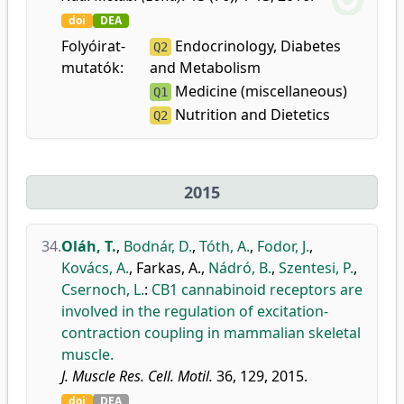
doi
DEA
Folyóirat-
Endocrinology, Diabetes
Q2
mutatók:
and Metabolism
Medicine (miscellaneous)
Q1
Nutrition and Dietetics
Q2
2015
34.
Oláh, T.
,
Bodnár, D.
,
Tóth, A.
,
Fodor, J.
,
Kovács, A.
,
Farkas, A.
,
Nádró, B.
,
Szentesi, P.
,
Csernoch, L.
:
CB1 cannabinoid receptors are
involved in the regulation of excitation-
contraction coupling in mammalian skeletal
muscle.
J. Muscle Res. Cell. Motil.
36, 129, 2015.
doi
DEA