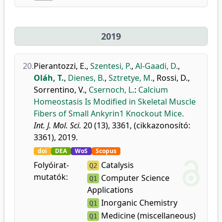
2019
20.
Pierantozzi, E.
,
Szentesi, P.
,
Al-Gaadi, D.
,
Oláh, T.
,
Dienes, B.
,
Sztretye, M.
,
Rossi, D.
,
Sorrentino, V.
,
Csernoch, L.
:
Calcium
Homeostasis Is Modified in Skeletal Muscle
Fibers of Small Ankyrin1 Knockout Mice.
Int. J. Mol. Sci.
20 (13), 3361, (cikkazonosító:
3361), 2019.
doi
DEA
WoS
Scopus
Folyóirat-
Catalysis
Q2
mutatók:
Computer Science
Q1
Applications
Inorganic Chemistry
Q1
Medicine (miscellaneous)
Q1