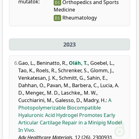
mutatók:
Orthopedics and Sports
D1
Medicine
Rheumatology
D1
2023
6.
Gao, L.
,
Beninatto, R.
,
Oláh, T.
,
Goebel, L.
,
Tao, K.
,
Roels, R.
,
Schrenker, S.
,
Glomm, J.
,
Venkatesan, J. K.
,
Schmitt, G.
,
Sahin, E.
,
Dahhan, O.
,
Pavan, M.
,
Barbera, C.
,
Lucia, A.
D.
,
Menger,, M. D.
,
Laschke,, M. W.
,
Cucchiarini, M.
,
Galesso, D.
,
Madry, H.
:
A
Photopolymerizable Biocompatible
Hyaluronic Acid Hydrogel Promotes Early
Articular Cartilage Repair in a Minipig Model
In Vivo.
Adv Healthcare Materials.
12 (26), 2300931,