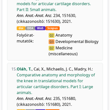
models for articular cartilage disorders.
Part II: Small animals.
Ann. Anat.-Anat. Anz.
234, 151630,
(cikkazonosító: 151630), 2021.
doi
DEA
WoS
Scopus
Folyóirat-
Anatomy
Q2
mutatók:
Developmental Biology
Q3
Medicine
Q2
(miscellaneous)
15.
Oláh, T.
,
Cai, X.
,
Michaelis, J. C.
,
Madry, H.
:
Comparative anatomy and morphology of
the knee in translational models for
articular cartilage disorders. Part I: Large
animals.
Ann. Anat.-Anat. Anz.
235, 151680,
(cikkazonosító: 151680), 2021.