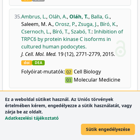
35.
Ambrus, L.
,
Oláh, A.
,
Oláh, T.
,
Balla, G.
,
Saleem, M. A.
,
Orosz, P.
,
Zsuga, J.
,
Bíró, K.
,
Csernoch, L.
,
Bíró, T.
,
Szabó, T.
:
Inhibition of
TRPC6 by protein kinase C isoforms in
cultured human podocytes.
J. Cell. Mol. Med.
19 (12), 2771-2779, 2015.
doi
DEA
Folyóirat-mutatók:
Cell Biology
Q2
Molecular Medicine
Q1
36.
Tóth, A.
,
Fodor, J.
,
Vincze, J.
,
Oláh, T.
,
Juhász,
Ez a weboldal sütiket használ. Az Uniós törvények
értelmében kérem, engedélyezze a sütik használatát, vagy
T.
,
Zádor, E.
,
Csernoch, L.
:
Investigation of
zárja be az oldalt.
the role of SERCA1b in the calcium
Adatkezelési tájékoztató
homeostasis of C2C12 skeletal muscle cells.
J. Muscle Res. Cell. Motil.
36, 132, 2015.
Sütik engedélyezése
doi
DEA