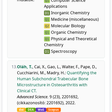
Computer Science
Q1
Applications
Inorganic Chemistry
D1
Medicine (miscellaneous)
Q1
Molecular Biology
Q2
Organic Chemistry
Q1
Physical and Theoretical
Q1
Chemistry
Spectroscopy
D1
13.
Oláh, T.
,
Cai, X.
,
Gao, L.
,
Walter, F.
,
Pape, D.
,
Cucchiarini, M.
,
Madry, H.
:
Quantifying the
Human Subchondral Trabecular Bone
Microstructure in Osteoarthritis with
Clinical CT.
Advanced Science.
9 (23), 2201692,
(cikkazonosító: 2201692), 2022.
doi
DEA
WoS
Scopus