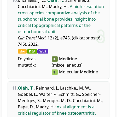
10.
Michaelis, J. C.
,
Oláh, T.
,
Schrenker, S.
,
Cucchiarini, M.
,
Madry, H.
:
A high-resolution
cross-species comparative analysis of the
subchondral bone provides insight into
critical topographical patterns of the
osteochondral unit.
Clin Transl Med.
12 (2), e745, (cikkazonosító:
745), 2022.
doi
DEA
WoS
Folyóirat-
Medicine
D1
mutatók:
(miscellaneous)
Molecular Medicine
Q1
11.
Oláh, T.
,
Reinhard, J.
,
Laschke,, M. W.
,
Goebel, L.
,
Walter, F.
,
Schmitt, G.
,
Speicher-
Mentges, S.
,
Menger,, M. D.
,
Cucchiarini, M.
,
Pape, D.
,
Madry, H.
:
Axial alignment is a
critical regulator of knee osteoarthritis.