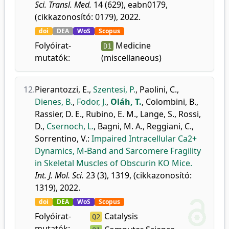
Sci. Transl. Med.
14 (629), eabn0179,
(cikkazonosító: 0179), 2022.
doi
DEA
WoS
Scopus
Folyóirat-
Medicine
D1
mutatók:
(miscellaneous)
12.
Pierantozzi, E.
,
Szentesi, P.
,
Paolini, C.
,
Dienes, B.
,
Fodor, J.
,
Oláh, T.
,
Colombini, B.
,
Rassier, D. E.
,
Rubino, E. M.
,
Lange, S.
,
Rossi,
D.
,
Csernoch, L.
,
Bagni, M. A.
,
Reggiani, C.
,
Sorrentino, V.
:
Impaired Intracellular Ca2+
Dynamics, M-Band and Sarcomere Fragility
in Skeletal Muscles of Obscurin KO Mice.
Int. J. Mol. Sci.
23 (3), 1319, (cikkazonosító:
1319), 2022.
doi
DEA
WoS
Scopus
Folyóirat-
Catalysis
Q2
mutatók: