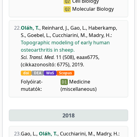
Cell Biology
Q2
Molecular Biology
Q2
22.
Oláh, T.
,
Reinhard, J.
,
Gao, L.
,
Haberkamp,
S.
,
Goebel, L.
,
Cucchiarini, M.
,
Madry, H.
:
Topographic modeling of early human
osteoarthritis in sheep.
Sci. Transl. Med.
11 (508), eaax6775,
(cikkazonosító: 6775), 2019.
doi
DEA
WoS
Scopus
Folyóirat-
Medicine
D1
mutatók:
(miscellaneous)
2018
23.
Gao, L.
,
Oláh, T.
,
Cucchiarini, M.
,
Madry, H.
: