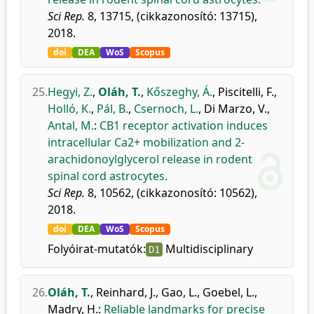
Sci Rep.
8, 13715, (cikkazonosító: 13715),
2018.
doi
DEA
WoS
Scopus
25.
Hegyi, Z.
,
Oláh, T.
,
Kőszeghy, Á.
,
Piscitelli, F.
,
Holló, K.
,
Pál, B.
,
Csernoch, L.
,
Di Marzo, V.
,
Antal, M.
:
CB1 receptor activation induces
intracellular Ca2+ mobilization and 2-
arachidonoylglycerol release in rodent
spinal cord astrocytes.
Sci Rep.
8, 10562, (cikkazonosító: 10562),
2018.
doi
DEA
WoS
Scopus
Folyóirat-mutatók:
Multidisciplinary
D1
26.
Oláh, T.
,
Reinhard, J.
,
Gao, L.
,
Goebel, L.
,
Madry, H.
:
Reliable landmarks for precise