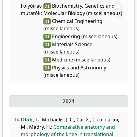
Folyóirat-
Biochemistry, Genetics and
D1
mutatók:
Molecular Biology (miscellaneous)
Chemical Engineering
D1
(miscellaneous)
Engineering (miscellaneous)
D1
Materials Science
D1
(miscellaneous)
Medicine (miscellaneous)
D1
Physics and Astronomy
D1
(miscellaneous)
2021
14.
Oláh, T.
,
Michaelis, J. C.
,
Cai, X.
,
Cucchiarini,
M.
,
Madry, H.
:
Comparative anatomy and
morphology of the knee in translational