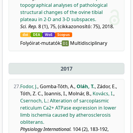
topographical analyses of pathological
structural changes of the ovine tibial
plateau in 2-D and 3-D subspaces.
Sci. Rep.
8 (1), 75, (cikkazonosító: 75), 2018.
doi
DEA
WoS
Scopus
Folyóirat-mutatók:
Multidisciplinary
D1
2017
27.
Fodor, J.
,
Gomba-Tóth, A.
,
Oláh, T.
,
Zádor, E.
,
Tóth, Z. C.
,
Ioannis, I.
,
Molnár, B.
,
Kovács, I.
,
Csernoch, L.
:
Alteration of sarcoplasmic
reticulum Ca2+ ATPase expression in lower
limb ischemia caused by atherosclerosis
obliterans.
Physiology International.
104 (2), 183-192,