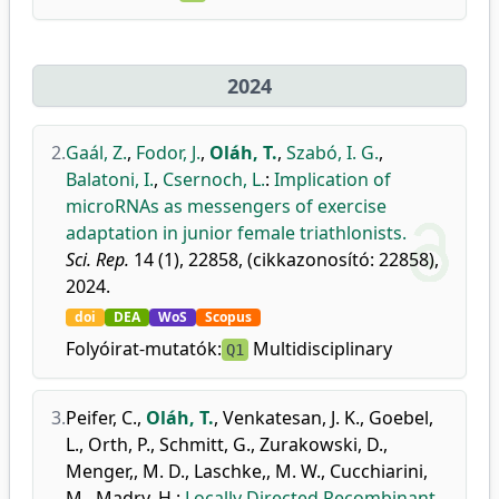
2024
2.
Gaál, Z.
,
Fodor, J.
,
Oláh, T.
,
Szabó, I. G.
,
Balatoni, I.
,
Csernoch, L.
:
Implication of
microRNAs as messengers of exercise
adaptation in junior female triathlonists.
Sci. Rep.
14 (1), 22858, (cikkazonosító: 22858),
2024.
doi
DEA
WoS
Scopus
Folyóirat-mutatók:
Multidisciplinary
Q1
3.
Peifer, C.
,
Oláh, T.
,
Venkatesan, J. K.
,
Goebel,
L.
,
Orth, P.
,
Schmitt, G.
,
Zurakowski, D.
,
Menger,, M. D.
,
Laschke,, M. W.
,
Cucchiarini,
M.
,
Madry, H.
:
Locally Directed Recombinant