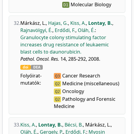
Molecular Biology
D1
32.
Márkász, L.
,
Hajas, G.
,
Kiss, A.
,
Lontay, B.
,
Rajnavölgyi, É.
,
Erdődi, F.
,
Oláh, É.
:
Granulocyte colony stimulating factor
increases drug resistance of leukaemic
blast cells to daunorubicin.
Pathol. Oncol. Res.
14, 285-292, 2008.
doi
DEA
Folyóirat-
Cancer Research
Q3
mutatók:
Medicine (miscellaneous)
Q2
Oncology
Q2
Pathology and Forensic
Q2
Medicine
33.
Kiss, A.
,
Lontay, B.
,
Bécsi, B.
,
Márkász, L.
,
Oláh, É.
,
Gergely, P.
,
Erdődi, F.
:
Myosin