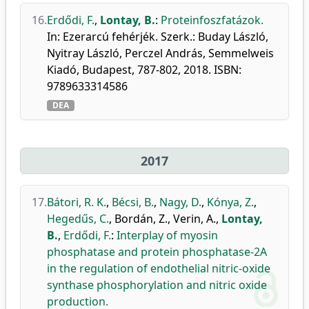
16.
Erdődi, F.
,
Lontay, B.
:
Proteinfoszfatázok.
In: Ezerarcú fehérjék. Szerk.: Buday László,
Nyitray László, Perczel András, Semmelweis
Kiadó, Budapest, 787-802, 2018. ISBN:
9789633314586
DEA
2017
17.
Bátori, R. K.
,
Bécsi, B.
,
Nagy, D.
,
Kónya, Z.
,
Hegedűs, C.
,
Bordán, Z.
,
Verin, A.
,
Lontay,
B.
,
Erdődi, F.
:
Interplay of myosin
phosphatase and protein phosphatase-2A
in the regulation of endothelial nitric-oxide
synthase phosphorylation and nitric oxide
production.