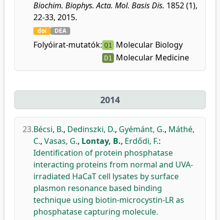
Biochim. Biophys. Acta. Mol. Basis Dis.
1852 (1),
22-33, 2015.
doi
DEA
Folyóirat-mutatók:
Molecular Biology
Q1
Molecular Medicine
D1
2014
23.
Bécsi, B.
,
Dedinszki, D.
,
Gyémánt, G.
,
Máthé,
C.
,
Vasas, G.
,
Lontay, B.
,
Erdődi, F.
:
Identification of protein phosphatase
interacting proteins from normal and UVA-
irradiated HaCaT cell lysates by surface
plasmon resonance based binding
technique using biotin-microcystin-LR as
phosphatase capturing molecule.