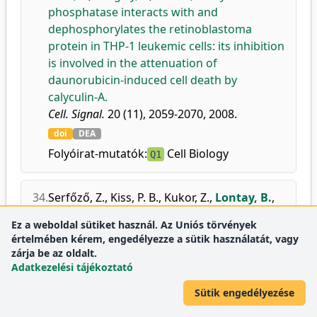
phosphatase interacts with and
dephosphorylates the retinoblastoma
protein in THP-1 leukemic cells: its inhibition
is involved in the attenuation of
daunorubicin-induced cell death by
calyculin-A.
Cell. Signal.
20 (11), 2059-2070, 2008.
doi
DEA
Folyóirat-mutatók:
Cell Biology
Q1
34.
Serfőző, Z.
,
Kiss, P. B.
,
Kukor, Z.
,
Lontay, B.
,
Palatka, K.
,
Varga, V.
,
Erdődi, F.
,
Elekes, K.
:
Ez a weboldal sütiket használ. Az Uniós törvények
Thyroid hormones affect the level and
értelmében kérem, engedélyezze a sütik használatát, vagy
activity of nitric oxide synthase in rat
zárja be az oldalt.
cerebral cortex during postnatal
Adatkezelési tájékoztató
development.
Sütik engedélyezése
Neurochem. Res.
33 (3), 569-578, 2008.