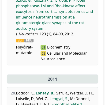
Szűcs, G.
,
Rusznák, Z.
,
Erdődi, F.
:
Protein
phosphatase-1M and Rho-kinase affect
exocytosis from cortical synaptosomes and
influence neurotransmission at a
glutamatergic giant synapse of the rat
auditory system.
J. Neurochem.
123 (1), 84-99, 2012.
doi
DEA
Folyóirat-
Biochemistry
Q1
mutatók:
Cellular and Molecular
Q2
Neuroscience
2011
28.
Bodoor, K.
,
Lontay, B.
,
Safi, R.
,
Weitzel, D. H.
,
Loiselle, D.
,
Wei, Z.
,
Lengyel, S.
,
McDonnell,
D.
,
Haystead, T. A. J.
:
Smoothelin-like 1