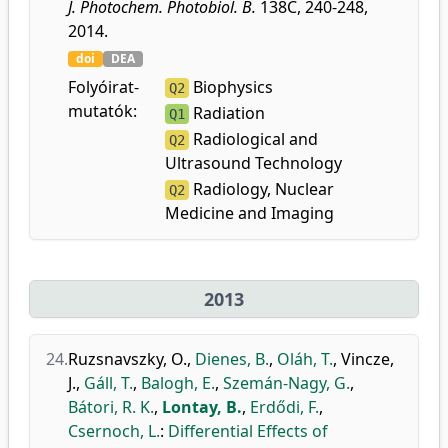
J. Photochem. Photobiol. B.
138C, 240-248,
2014.
doi
DEA
Folyóirat-
Biophysics
Q2
mutatók:
Radiation
Q1
Radiological and
Q2
Ultrasound Technology
Radiology, Nuclear
Q2
Medicine and Imaging
2013
24.
Ruzsnavszky, O.
,
Dienes, B.
,
Oláh, T.
,
Vincze,
J.
,
Gáll, T.
,
Balogh, E.
,
Szemán-Nagy, G.
,
Bátori, R. K.
,
Lontay, B.
,
Erdődi, F.
,
Csernoch, L.
:
Differential Effects of