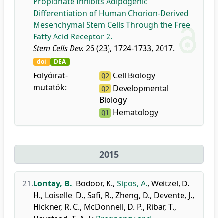
Propionate Inhibits Adipogenic
Differentiation of Human Chorion-Derived
Mesenchymal Stem Cells Through the Free
Fatty Acid Receptor 2.
Stem Cells Dev.
26 (23), 1724-1733, 2017.
doi
DEA
Folyóirat-
Cell Biology
Q2
mutatók:
Developmental
Q2
Biology
Hematology
Q1
2015
21.
Lontay, B.
,
Bodoor, K.
,
Sipos, A.
,
Weitzel, D.
H.
,
Loiselle, D.
,
Safi, R.
,
Zheng, D.
,
Devente, J.
,
Hickner, R. C.
,
McDonnell, D. P.
,
Ribar, T.
,