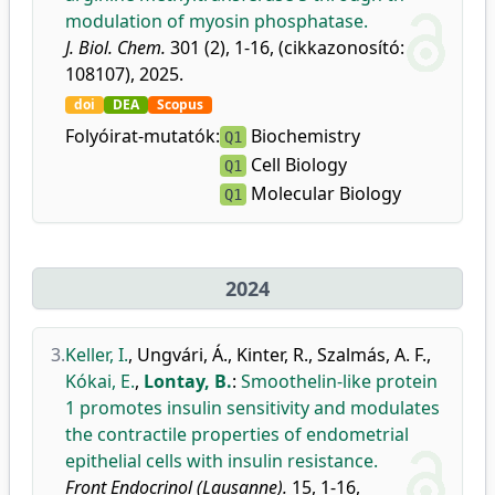
modulation of myosin phosphatase.
J. Biol. Chem.
301 (2), 1-16, (cikkazonosító:
108107), 2025.
doi
DEA
Scopus
Folyóirat-mutatók:
Biochemistry
Q1
Cell Biology
Q1
Molecular Biology
Q1
2024
3.
Keller, I.
,
Ungvári, Á.
,
Kinter, R.
,
Szalmás, A. F.
,
Kókai, E.
,
Lontay, B.
:
Smoothelin-like protein
1 promotes insulin sensitivity and modulates
the contractile properties of endometrial
epithelial cells with insulin resistance.
Front Endocrinol (Lausanne).
15, 1-16,