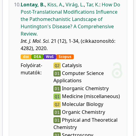
10.
Lontay, B.
,
Kiss, A.
,
Virág, L.
,
Tar, K.
:
How Do
Post-Translational Modifications Influence
the Pathomechanistic Landscape of
Huntington's Disease? A Comprehensive
Review.
Int. J. Mol. Sci.
21 (12), 1-34, (cikkazonosító:
4282), 2020.
doi
DEA
WoS
Scopus
Folyóirat-
Catalysis
Q2
mutatók:
Computer Science
D1
Applications
Inorganic Chemistry
D1
Medicine (miscellaneous)
Q1
Molecular Biology
Q2
Organic Chemistry
D1
Physical and Theoretical
D1
Chemistry
Spectroscopy
D1