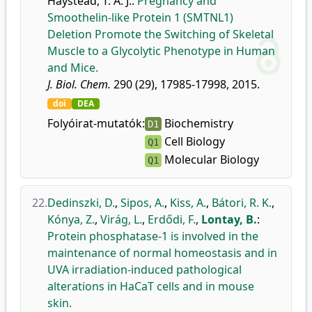
Haystead, T. A. J.
:
Pregnancy and
Smoothelin-like Protein 1 (SMTNL1)
Deletion Promote the Switching of Skeletal
Muscle to a Glycolytic Phenotype in Human
and Mice.
J. Biol. Chem.
290 (29), 17985-17998, 2015.
doi
DEA
Folyóirat-mutatók:
Biochemistry
D1
Cell Biology
Q1
Molecular Biology
Q1
22.
Dedinszki, D.
,
Sipos, A.
,
Kiss, A.
,
Bátori, R. K.
,
Kónya, Z.
,
Virág, L.
,
Erdődi, F.
,
Lontay, B.
:
Protein phosphatase-1 is involved in the
maintenance of normal homeostasis and in
UVA irradiation-induced pathological
alterations in HaCaT cells and in mouse
skin.