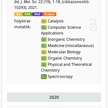
Int. J. Mol. Sci.
22 (19), 1-18, (cikkazonosító:
10293), 2021.
doi
DEA
WoS
Scopus
Folyóirat-
Catalysis
Q2
mutatók:
Computer Science
Q1
Applications
Inorganic Chemistry
Q1
Medicine (miscellaneous)
Q1
Molecular Biology
Q2
Organic Chemistry
Q1
Physical and Theoretical
Q1
Chemistry
Spectroscopy
D1
2020