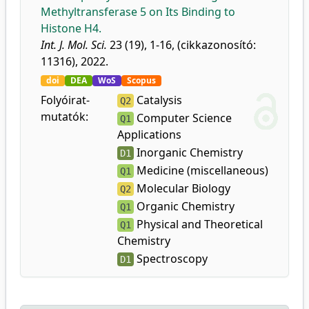
Methyltransferase 5 on Its Binding to
Histone H4.
Int. J. Mol. Sci.
23 (19), 1-16, (cikkazonosító:
11316), 2022.
doi
DEA
WoS
Scopus
Folyóirat-
Catalysis
Q2
mutatók:
Computer Science
Q1
Applications
Inorganic Chemistry
D1
Medicine (miscellaneous)
Q1
Molecular Biology
Q2
Organic Chemistry
Q1
Physical and Theoretical
Q1
Chemistry
Spectroscopy
D1