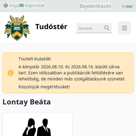
Súgó
Kapcsolat
Bejelentkezés
EN
HU
Tudóstér
Keresés
menu
Tisztelt Kutatók!
A könyvtár 2026.08.10. és 2026.08.16. között zárva
tart. Ezen időszakban a publikációk feltöltésére van
lehetőség, de minden más szolgáltatásunk szünetel.
Köszönjük megértésüket!
Lontay Beáta