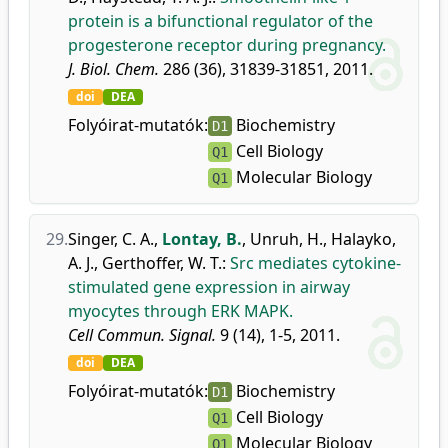
protein is a bifunctional regulator of the
progesterone receptor during pregnancy.
J. Biol. Chem.
286 (36), 31839-31851, 2011.
doi
DEA
Folyóirat-mutatók:
Biochemistry
D1
Cell Biology
Q1
Molecular Biology
Q1
29.
Singer, C. A.
,
Lontay, B.
,
Unruh, H.
,
Halayko,
A. J.
,
Gerthoffer, W. T.
:
Src mediates cytokine-
stimulated gene expression in airway
myocytes through ERK MAPK.
Cell Commun. Signal.
9 (14), 1-5, 2011.
doi
DEA
Folyóirat-mutatók:
Biochemistry
D1
Cell Biology
Q1
Molecular Biology
Q1