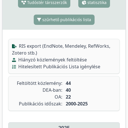
Tudóstér társszerzők
statisztika
szűrhető publikációs lista
RIS export (EndNote, Mendeley, RefWorks,
Zotero stb.)
Hiányzó közlemények feltöltése
Hitelesített Publikációs Lista igénylése
Feltöltött közlemény:
44
DEA-ban:
40
OA:
22
Publikációs időszak:
2000-2025
2025