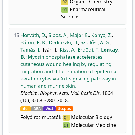
Organic Chemistry
Q2
Pharmaceutical
Q1
Science
15.
Horváth, D.
,
Sipos, A.
,
Major, E.
,
Kónya, Z.
,
Bátori, R. K.
,
Dedinszki, D.
,
Szöllősi, A. G.
,
Tamás, I.
,
Iván, J.
,
Kiss, A.
,
Erdődi, F.
,
Lontay,
B.
:
Myosin phosphatase accelerates
cutaneous wound healing by regulating
migration and differentiation of epidermal
keratinocytes via Akt signaling pathway in
human and murine skin.
Biochim. Biophys. Acta. Mol. Basis Dis.
1864
(10), 3268-3280, 2018.
doi
DEA
WoS
Scopus
Folyóirat-mutatók:
Molecular Biology
Q2
Molecular Medicine
Q1