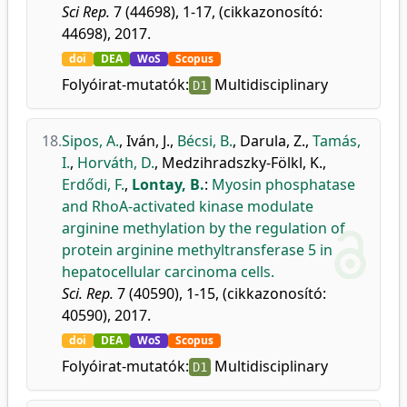
Sci Rep.
7 (44698), 1-17, (cikkazonosító:
44698), 2017.
doi
DEA
WoS
Scopus
Folyóirat-mutatók:
Multidisciplinary
D1
18.
Sipos, A.
,
Iván, J.
,
Bécsi, B.
,
Darula, Z.
,
Tamás,
I.
,
Horváth, D.
,
Medzihradszky-Fölkl, K.
,
Erdődi, F.
,
Lontay, B.
:
Myosin phosphatase
and RhoA-activated kinase modulate
arginine methylation by the regulation of
protein arginine methyltransferase 5 in
hepatocellular carcinoma cells.
Sci. Rep.
7 (40590), 1-15, (cikkazonosító:
40590), 2017.
doi
DEA
WoS
Scopus
Folyóirat-mutatók:
Multidisciplinary
D1