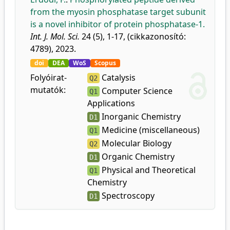
from the myosin phosphatase target subunit
is a novel inhibitor of protein phosphatase-1.
Int. J. Mol. Sci.
24 (5), 1-17, (cikkazonosító:
4789), 2023.
doi
DEA
WoS
Scopus
Folyóirat-
Catalysis
Q2
mutatók:
Computer Science
Q1
Applications
Inorganic Chemistry
D1
Medicine (miscellaneous)
Q1
Molecular Biology
Q2
Organic Chemistry
D1
Physical and Theoretical
Q1
Chemistry
Spectroscopy
D1