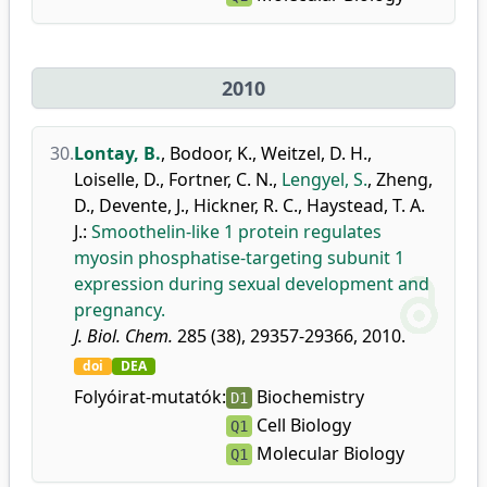
2010
30.
Lontay, B.
,
Bodoor, K.
,
Weitzel, D. H.
,
Loiselle, D.
,
Fortner, C. N.
,
Lengyel, S.
,
Zheng,
D.
,
Devente, J.
,
Hickner, R. C.
,
Haystead, T. A.
J.
:
Smoothelin-like 1 protein regulates
myosin phosphatise-targeting subunit 1
expression during sexual development and
pregnancy.
J. Biol. Chem.
285 (38), 29357-29366, 2010.
doi
DEA
Folyóirat-mutatók:
Biochemistry
D1
Cell Biology
Q1
Molecular Biology
Q1