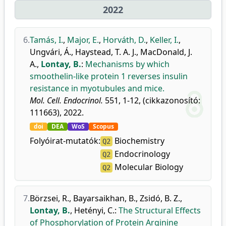
2022
6.
Tamás, I.
,
Major, E.
,
Horváth, D.
,
Keller, I.
,
Ungvári, Á.
,
Haystead, T. A. J.
,
MacDonald, J.
A.
,
Lontay, B.
:
Mechanisms by which
smoothelin-like protein 1 reverses insulin
resistance in myotubules and mice.
Mol. Cell. Endocrinol.
551, 1-12, (cikkazonosító:
111663), 2022.
doi
DEA
WoS
Scopus
Folyóirat-mutatók:
Biochemistry
Q2
Endocrinology
Q2
Molecular Biology
Q2
7.
Börzsei, R.
,
Bayarsaikhan, B.
,
Zsidó, B. Z.
,
Lontay, B.
,
Hetényi, C.
:
The Structural Effects
of Phosphorylation of Protein Arginine