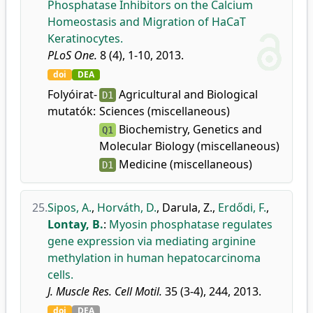
Phosphatase Inhibitors on the Calcium
Homeostasis and Migration of HaCaT
Keratinocytes.
PLoS One.
8 (4), 1-10, 2013.
doi
DEA
Folyóirat-
Agricultural and Biological
D1
mutatók:
Sciences (miscellaneous)
Biochemistry, Genetics and
Q1
Molecular Biology (miscellaneous)
Medicine (miscellaneous)
D1
25.
Sipos, A.
,
Horváth, D.
,
Darula, Z.
,
Erdődi, F.
,
Lontay, B.
:
Myosin phosphatase regulates
gene expression via mediating arginine
methylation in human hepatocarcinoma
cells.
J. Muscle Res. Cell Motil.
35 (3-4), 244, 2013.
doi
DEA