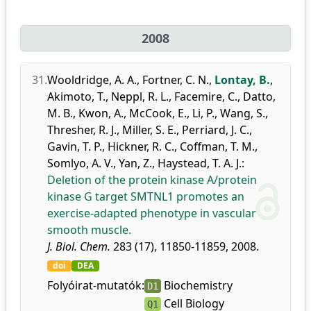
2008
31.
Wooldridge, A. A.
,
Fortner, C. N.
,
Lontay, B.
,
Akimoto, T.
,
Neppl, R. L.
,
Facemire, C.
,
Datto,
M. B.
,
Kwon, A.
,
McCook, E.
,
Li, P.
,
Wang, S.
,
Thresher, R. J.
,
Miller, S. E.
,
Perriard, J. C.
,
Gavin, T. P.
,
Hickner, R. C.
,
Coffman, T. M.
,
Somlyo, A. V.
,
Yan, Z.
,
Haystead, T. A. J.
:
Deletion of the protein kinase A/protein
kinase G target SMTNL1 promotes an
exercise-adapted phenotype in vascular
smooth muscle.
J. Biol. Chem.
283 (17), 11850-11859, 2008.
doi
DEA
Folyóirat-mutatók:
Biochemistry
D1
Cell Biology
Q1