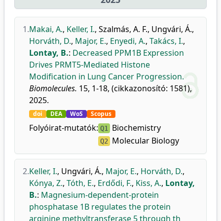
1.
Makai, A.
,
Keller, I.
,
Szalmás, A. F.
,
Ungvári, Á.
,
Horváth, D.
,
Major, E.
,
Enyedi, A.
,
Takács, I.
,
Lontay, B.
:
Decreased PPM1B Expression
Drives PRMT5-Mediated Histone
Modification in Lung Cancer Progression.
Biomolecules.
15, 1-18, (cikkazonosító: 1581),
2025.
doi
DEA
WoS
Scopus
Folyóirat-mutatók:
Biochemistry
Q1
Molecular Biology
Q2
2.
Keller, I.
,
Ungvári, Á.
,
Major, E.
,
Horváth, D.
,
Kónya, Z.
,
Tóth, E.
,
Erdődi, F.
,
Kiss, A.
,
Lontay,
B.
:
Magnesium-dependent-protein
phosphatase 1B regulates the protein
arginine methyltransferase 5 through th