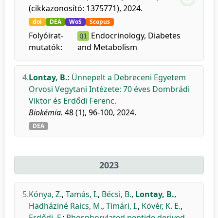
(cikkazonosító: 1375771), 2024.
doi
DEA
WoS
Scopus
Folyóirat-
Endocrinology, Diabetes
Q1
mutatók:
and Metabolism
4.
Lontay, B.
:
Ünnepelt a Debreceni Egyetem
Orvosi Vegytani Intézete: 70 éves Dombrádi
Viktor és Erdődi Ferenc.
Biokémia.
48 (1), 96-100, 2024.
DEA
2023
5.
Kónya, Z.
,
Tamás, I.
,
Bécsi, B.
,
Lontay, B.
,
Hadháziné Raics, M.
,
Timári, I.
,
Kövér, K. E.
,
Erdődi, F.
:
Phosphorylated peptide derived