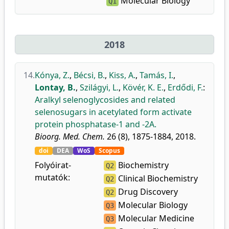
Molecular Biology
Q1
2018
14.
Kónya, Z.
,
Bécsi, B.
,
Kiss, A.
,
Tamás, I.
,
Lontay, B.
,
Szilágyi, L.
,
Kövér, K. E.
,
Erdődi, F.
:
Aralkyl selenoglycosides and related
selenosugars in acetylated form activate
protein phosphatase-1 and -2A.
Bioorg. Med. Chem.
26 (8), 1875-1884, 2018.
doi
DEA
WoS
Scopus
Folyóirat-
Biochemistry
Q2
mutatók:
Clinical Biochemistry
Q2
Drug Discovery
Q2
Molecular Biology
Q3
Molecular Medicine
Q3