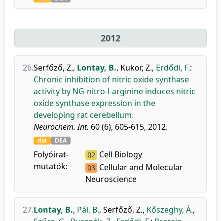
2012
26.
Serfőző, Z.
,
Lontay, B.
,
Kukor, Z.
,
Erdődi, F.
:
Chronic inhibition of nitric oxide synthase
activity by NG-nitro-l-arginine induces nitric
oxide synthase expression in the
developing rat cerebellum.
Neurochem. Int.
60 (6), 605-615, 2012.
doi
DEA
Folyóirat-
Cell Biology
Q2
mutatók:
Cellular and Molecular
Q3
Neuroscience
27.
Lontay, B.
,
Pál, B.
,
Serfőző, Z.
,
Kőszeghy, Á.
,