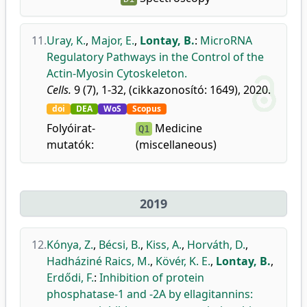
11.
Uray, K.
,
Major, E.
,
Lontay, B.
:
MicroRNA
Regulatory Pathways in the Control of the
Actin-Myosin Cytoskeleton.
Cells.
9 (7), 1-32, (cikkazonosító: 1649), 2020.
doi
DEA
WoS
Scopus
Folyóirat-
Medicine
Q1
mutatók:
(miscellaneous)
2019
12.
Kónya, Z.
,
Bécsi, B.
,
Kiss, A.
,
Horváth, D.
,
Hadháziné Raics, M.
,
Kövér, K. E.
,
Lontay, B.
,
Erdődi, F.
:
Inhibition of protein
phosphatase-1 and -2A by ellagitannins: