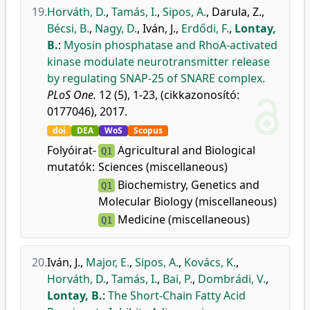
19.
Horváth, D.
,
Tamás, I.
,
Sipos, A.
,
Darula, Z.
,
Bécsi, B.
,
Nagy, D.
,
Iván, J.
,
Erdődi, F.
,
Lontay,
B.
:
Myosin phosphatase and RhoA-activated
kinase modulate neurotransmitter release
by regulating SNAP-25 of SNARE complex.
PLoS One.
12 (5), 1-23, (cikkazonosító:
0177046), 2017.
doi
DEA
WoS
Scopus
Folyóirat-
Agricultural and Biological
Q1
mutatók:
Sciences (miscellaneous)
Biochemistry, Genetics and
Q1
Molecular Biology (miscellaneous)
Medicine (miscellaneous)
Q1
20.
Iván, J.
,
Major, E.
,
Sipos, A.
,
Kovács, K.
,
Horváth, D.
,
Tamás, I.
,
Bai, P.
,
Dombrádi, V.
,
Lontay, B.
:
The Short-Chain Fatty Acid