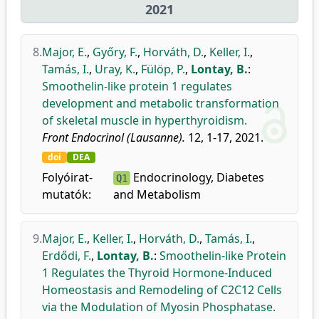
2021
8.
Major, E.
,
Győry, F.
,
Horváth, D.
,
Keller, I.
,
Tamás, I.
,
Uray, K.
,
Fülöp, P.
,
Lontay, B.
:
Smoothelin-like protein 1 regulates
development and metabolic transformation
of skeletal muscle in hyperthyroidism.
Front Endocrinol (Lausanne).
12, 1-17, 2021.
doi
DEA
Folyóirat-
Endocrinology, Diabetes
Q1
mutatók:
and Metabolism
9.
Major, E.
,
Keller, I.
,
Horváth, D.
,
Tamás, I.
,
Erdődi, F.
,
Lontay, B.
:
Smoothelin-like Protein
1 Regulates the Thyroid Hormone-Induced
Homeostasis and Remodeling of C2C12 Cells
via the Modulation of Myosin Phosphatase.