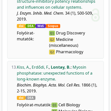
structure-inhibitory potency relationships
and influences on cellular systems.
J. Enzym. Inhib. Med. Chem.
34 (1), 500-509,
2019.
doi
DEA
WoS
Scopus
Folyóirat-
Drug Discovery
Q1
mutatók:
Medicine
Q2
(miscellaneous)
Pharmacology
Q2
13.
Kiss, A.
,
Erdődi, F.
,
Lontay, B.
:
Myosin
phosphatase: unexpected functions of a
long-known enzyme.
Biochim. Biophys. Acta. Mol. Cell Res.
1866 (1),
2-15, 2019.
doi
DEA
Folyóirat-mutatók:
Cell Biology
Q1