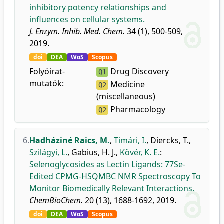
inhibitory potency relationships and
influences on cellular systems.
J. Enzym. Inhib. Med. Chem.
34 (1), 500-509,
2019.
doi
DEA
WoS
Scopus
Folyóirat-
Drug Discovery
Q1
mutatók:
Medicine
Q2
(miscellaneous)
Pharmacology
Q2
6.
Hadháziné Raics, M.
,
Timári, I.
,
Diercks, T.
,
Szilágyi, L.
,
Gabius, H. J.
,
Kövér, K. E.
:
Selenoglycosides as Lectin Ligands: 77Se-
Edited CPMG-HSQMBC NMR Spectroscopy To
Monitor Biomedically Relevant Interactions.
ChemBioChem.
20 (13), 1688-1692, 2019.
doi
DEA
WoS
Scopus