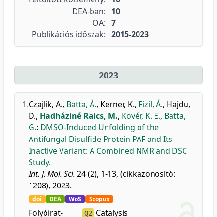
DEA-ban:
10
OA:
7
Publikációs időszak:
2015-2023
2023
1.
Czajlik, A.
,
Batta, Á.
,
Kerner, K.
,
Fizil, Á.
,
Hajdu,
D.
,
Hadháziné Raics, M.
,
Kövér, K. E.
,
Batta,
G.
:
DMSO-Induced Unfolding of the
Antifungal Disulfide Protein PAF and Its
Inactive Variant: A Combined NMR and DSC
Study.
Int. J. Mol. Sci.
24 (2), 1-13, (cikkazonosító:
1208), 2023.
doi
DEA
WoS
Scopus
Folyóirat-
Catalysis
Q2