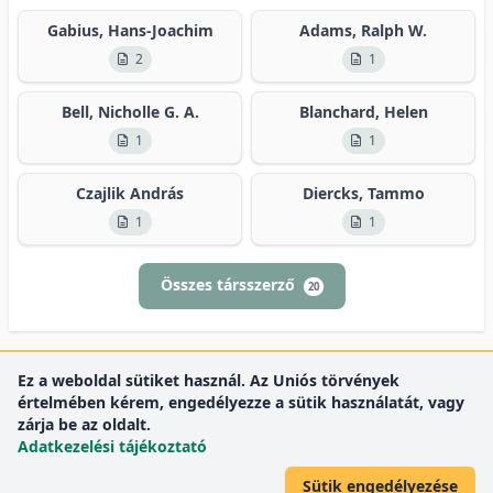
Gabius, Hans-Joachim
Adams, Ralph W.
2
1
Bell, Nicholle G. A.
Blanchard, Helen
1
1
Czajlik András
Diercks, Tammo
1
1
Összes társszerző
20
Ez a weboldal sütiket használ. Az Uniós törvények
értelmében kérem, engedélyezze a sütik használatát, vagy
zárja be az oldalt.
Adatkezelési tájékoztató
Sütik engedélyezése