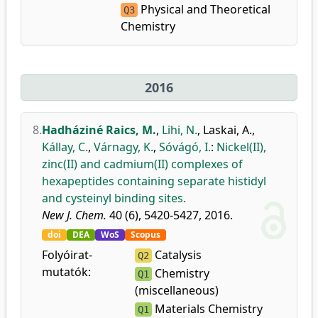
Physical and Theoretical
Q3
Chemistry
2016
8.
Hadháziné Raics, M.
,
Lihi, N.
,
Laskai, A.
,
Kállay, C.
,
Várnagy, K.
,
Sóvágó, I.
:
Nickel(II),
zinc(II) and cadmium(II) complexes of
hexapeptides containing separate histidyl
and cysteinyl binding sites.
New J. Chem.
40 (6), 5420-5427, 2016.
doi
DEA
WoS
Scopus
Folyóirat-
Catalysis
Q2
mutatók:
Chemistry
Q1
(miscellaneous)
Materials Chemistry
Q1