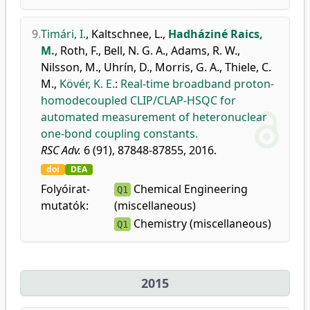
9.
Timári, I.
,
Kaltschnee, L.
,
Hadháziné Raics,
M.
,
Roth, F.
,
Bell, N. G. A.
,
Adams, R. W.
,
Nilsson, M.
,
Uhrín, D.
,
Morris, G. A.
,
Thiele, C.
M.
,
Kövér, K. E.
:
Real-time broadband proton-
homodecoupled CLIP/CLAP-HSQC for
automated measurement of heteronuclear
one-bond coupling constants.
RSC Adv.
6 (91), 87848-87855, 2016.
doi
DEA
Folyóirat-
Chemical Engineering
Q1
mutatók:
(miscellaneous)
Chemistry (miscellaneous)
Q1
2015