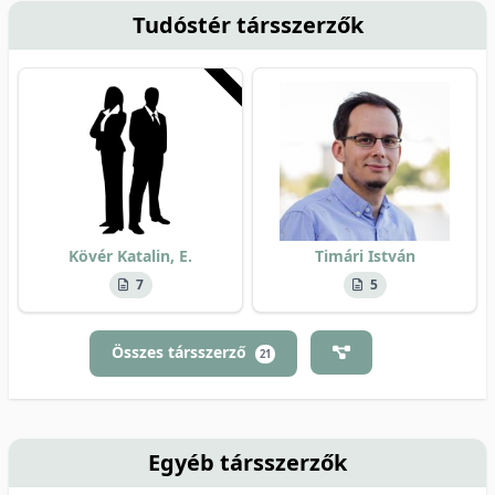
Tudóstér társszerzők
Kövér Katalin, E.
Timári István
7
5
Összes társszerző
21
Egyéb társszerzők