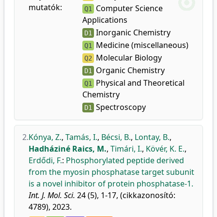
mutatók:
Computer Science
Q1
Applications
Inorganic Chemistry
D1
Medicine (miscellaneous)
Q1
Molecular Biology
Q2
Organic Chemistry
D1
Physical and Theoretical
Q1
Chemistry
Spectroscopy
D1
2.
Kónya, Z.
,
Tamás, I.
,
Bécsi, B.
,
Lontay, B.
,
Hadháziné Raics, M.
,
Timári, I.
,
Kövér, K. E.
,
Erdődi, F.
:
Phosphorylated peptide derived
from the myosin phosphatase target subunit
is a novel inhibitor of protein phosphatase-1.
Int. J. Mol. Sci.
24 (5), 1-17, (cikkazonosító:
4789), 2023.