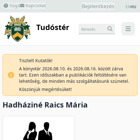
Súgó
Kapcsolat
Bejelentkezés
EN
HU
Tudóstér
Keresés
menu
Tisztelt Kutatók!
A könyvtár 2026.08.10. és 2026.08.16. között zárva
tart. Ezen időszakban a publikációk feltöltésére van
lehetőség, de minden más szolgáltatásunk szünetel.
Köszönjük megértésüket!
Hadháziné Raics Mária