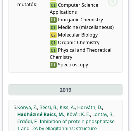
mutatók:
Computer Science
Q1
Applications
Inorganic Chemistry
D1
Medicine (miscellaneous)
Q1
Molecular Biology
Q2
Organic Chemistry
Q1
Physical and Theoretical
Q1
Chemistry
Spectroscopy
D1
2019
5.
Kónya, Z.
,
Bécsi, B.
,
Kiss, A.
,
Horváth, D.
,
Hadháziné Raics, M.
,
Kövér, K. E.
,
Lontay, B.
,
Erdődi, F.
:
Inhibition of protein phosphatase-
1 and -2A by ellagitannins: structure-