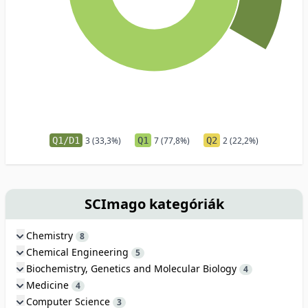
Q1/D1
3 (33,3%)
Q1
7 (77,8%)
Q2
2 (22,2%)
SCImago kategóriák
Chemistry
8
Chemical Engineering
5
Biochemistry, Genetics and Molecular Biology
4
Medicine
4
Computer Science
3