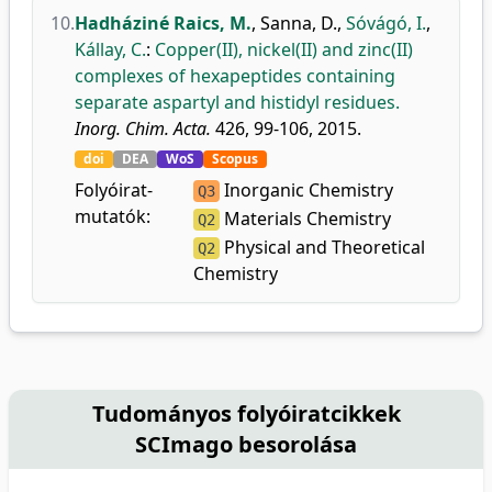
10.
Hadháziné Raics, M.
,
Sanna, D.
,
Sóvágó, I.
,
Kállay, C.
:
Copper(II), nickel(II) and zinc(II)
complexes of hexapeptides containing
separate aspartyl and histidyl residues.
Inorg. Chim. Acta.
426, 99-106, 2015.
doi
DEA
WoS
Scopus
Folyóirat-
Inorganic Chemistry
Q3
mutatók:
Materials Chemistry
Q2
Physical and Theoretical
Q2
Chemistry
Tudományos folyóiratcikkek
SCImago besorolása