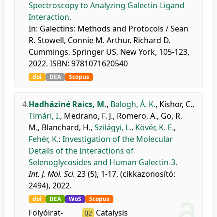
Spectroscopy to Analyzing Galectin-Ligand
Interaction.
In: Galectins: Methods and Protocols / Sean
R. Stowell, Connie M. Arthur, Richard D.
Cummings, Springer US, New York, 105-123,
2022. ISBN: 9781071620540
doi
DEA
Scopus
4.
Hadháziné Raics, M.
,
Balogh, Á. K.
,
Kishor, C.
,
Timári, I.
,
Medrano, F. J.
,
Romero, A.
,
Go, R.
M.
,
Blanchard, H.
,
Szilágyi, L.
,
Kövér, K. E.
,
Fehér, K.
:
Investigation of the Molecular
Details of the Interactions of
Selenoglycosides and Human Galectin-3.
Int. J. Mol. Sci.
23 (5), 1-17, (cikkazonosító:
2494), 2022.
doi
DEA
WoS
Scopus
Folyóirat-
Catalysis
Q2