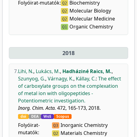
Folyóirat-mutatók:
Biochemistry
Q2
Molecular Biology
Q2
Molecular Medicine
Q2
Organic Chemistry
Q1
2018
7.
Lihi, N.
,
Lukács, M.
,
Hadháziné Raics, M.
,
Szunyog, G.
,
Várnagy, K.
,
Kállay, C.
:
The effect
of carboxylate groups on the complexation
of metal ion with oligopeptides -
Potentiometric investigation.
Inorg. Chim. Acta.
472, 165-173, 2018.
doi
DEA
WoS
Scopus
Folyóirat-
Inorganic Chemistry
Q3
mutatók:
Materials Chemistry
Q2