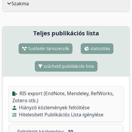
Szakma
Teljes publikációs lista
Tudóstér társszerzők
statisztika
szűrhető publikációs lista
RIS export (EndNote, Mendeley, RefWorks,
Zotero stb.)
Hiányzó közlemények feltöltése
Hitelesített Publikációs Lista igénylése
Feltöltött közlemény:
10