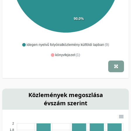
90.0%
idegen nyelvű folyóiratközlemény külföldi lapban
(9)
könyvfejezet
(1)
Közlemények megoszlása
évszám szerint
2
1.8