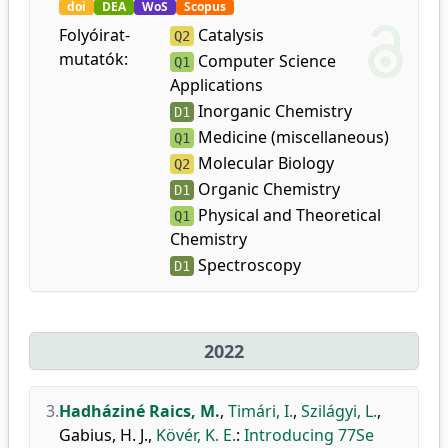
doi
DEA
WoS
Scopus
Folyóirat-
Catalysis
Q2
mutatók:
Computer Science
Q1
Applications
Inorganic Chemistry
D1
Medicine (miscellaneous)
Q1
Molecular Biology
Q2
Organic Chemistry
D1
Physical and Theoretical
Q1
Chemistry
Spectroscopy
D1
2022
3.
Hadháziné Raics, M.
,
Timári, I.
,
Szilágyi, L.
,
Gabius, H. J.
,
Kövér, K. E.
:
Introducing 77Se