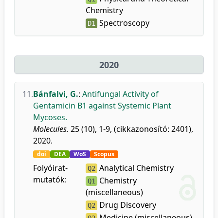
Chemistry
Spectroscopy
D1
2020
11.
Bánfalvi, G.
:
Antifungal Activity of
Gentamicin B1 against Systemic Plant
Mycoses.
Molecules.
25 (10), 1-9, (cikkazonosító: 2401),
2020.
doi
DEA
WoS
Scopus
Folyóirat-
Analytical Chemistry
Q2
mutatók:
Chemistry
Q1
(miscellaneous)
Drug Discovery
Q2
Medicine (miscellaneous)