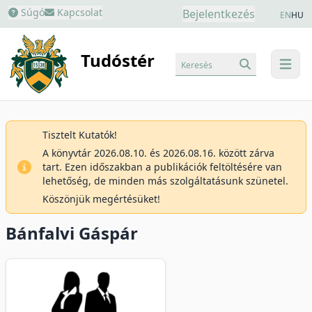
Súgó
Kapcsolat
Bejelentkezés
EN
HU
Tudóstér
Keresés
menu
Tisztelt Kutatók!
A könyvtár 2026.08.10. és 2026.08.16. között zárva
tart. Ezen időszakban a publikációk feltöltésére van
lehetőség, de minden más szolgáltatásunk szünetel.
Köszönjük megértésüket!
Bánfalvi Gáspár