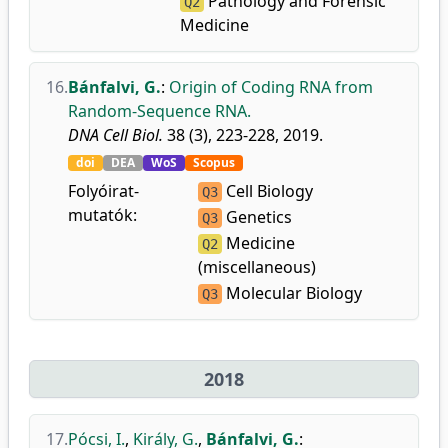
Pathology and Forensic
Q2
Medicine
16.
Bánfalvi, G.
:
Origin of Coding RNA from
Random-Sequence RNA.
DNA Cell Biol.
38 (3), 223-228, 2019.
doi
DEA
WoS
Scopus
Folyóirat-
Cell Biology
Q3
mutatók:
Genetics
Q3
Medicine
Q2
(miscellaneous)
Molecular Biology
Q3
2018
17.
Pócsi, I.
,
Király, G.
,
Bánfalvi, G.
: