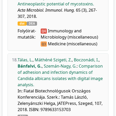
Antineoplastic potential of mycotoxins.
Acta Microbiol. Immunol. Hung.
65 (3), 267-
307, 2018.
doi
DEA
Folyóirat-
Immunology and
Q4
mutatók:
Microbiology (miscellaneous)
Medicine (miscellaneous)
Q3
18.
Tálas, L.
,
Máthéné Szigeti, Z.
,
Boczonádi, I.
,
Bánfalvi, G.
,
Szemán-Nagy, G.
:
Comparison
of adhesion and infection dynamics of
Candida albicans isolates with digital image
analysis.
In: Fiatal Biotechnológusok Országos
Konferenciája. Szerk.: Tamás László,
Zelenyánszki Helga, JATEPress, Szeged, 107,
2018. ISBN: 9789633153703