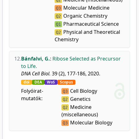
Q2
Molecular Medicine
Q3
Organic Chemistry
Q2
Pharmaceutical Science
Q1
Physical and Theoretical
Q2
Chemistry
12.
Bánfalvi, G.
:
Ribose Selected as Precursor
to Life.
DNA Cell Biol.
39 (2), 177-186, 2020.
doi
DEA
WoS
Scopus
Folyóirat-
Cell Biology
Q3
mutatók:
Genetics
Q2
Medicine
Q2
(miscellaneous)
Molecular Biology
Q3