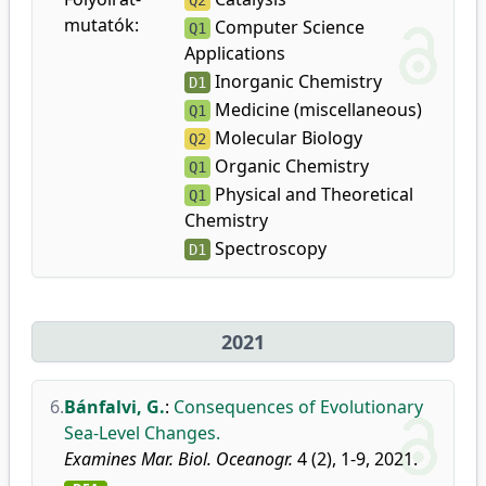
Q2
mutatók:
Computer Science
Q1
Applications
Inorganic Chemistry
D1
Medicine (miscellaneous)
Q1
Molecular Biology
Q2
Organic Chemistry
Q1
Physical and Theoretical
Q1
Chemistry
Spectroscopy
D1
2021
6.
Bánfalvi, G.
:
Consequences of Evolutionary
Sea-Level Changes.
Examines Mar. Biol. Oceanogr.
4 (2), 1-9, 2021.