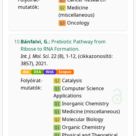
Q3
mutatók:
Medicine
Q2
(miscellaneous)
Oncology
Q3
10.
Bánfalvi, G.
:
Prebiotic Pathway from
Ribose to RNA Formation.
Int. J. Mol. Sci.
22 (8), 1-12, (cikkazonosító:
3857), 2021.
doi
DEA
WoS
Scopus
Folyóirat-
Catalysis
Q2
mutatók:
Computer Science
Q1
Applications
Inorganic Chemistry
Q1
Medicine (miscellaneous)
Q1
Molecular Biology
Q2
Organic Chemistry
Q1
Physical and Theoretical
Q1