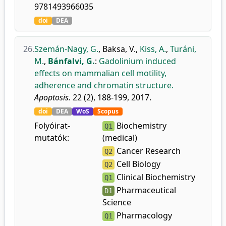
9781493966035
doi
DEA
26.
Szemán-Nagy, G.
,
Baksa, V.
,
Kiss, A.
,
Turáni,
M.
,
Bánfalvi, G.
:
Gadolinium induced
effects on mammalian cell motility,
adherence and chromatin structure.
Apoptosis.
22 (2), 188-199, 2017.
doi
DEA
WoS
Scopus
Folyóirat-
Biochemistry
Q1
mutatók:
(medical)
Cancer Research
Q2
Cell Biology
Q2
Clinical Biochemistry
Q1
Pharmaceutical
D1
Science
Pharmacology
Q1