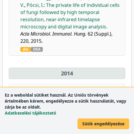
V.
,
Pócsi, I.
:
The private life of individual cells
of fungi followed by high temporal
resolution, near-infrared timelapse
microscopy and digital image analysis.
Acta Microbiol. Immunol. Hung.
62 (Suppl.),
220, 2015.
doi
DEA
2014
43.
Trencsényi, G.
,
Szemán-Nagy, G.
,
Kahlik, B.
,
Ez a weboldal sütiket használ. Az Uniós törvények
Németh, E.
,
Kertai, P.
,
Kiss, A.
,
Bánfalvi, G.
:
értelmében kérem, engedélyezze a sütik használatát, vagy
Lymphoid metastasis of rat My2/De
zárja be az oldalt.
leukemia.
Adatkezelési tájékoztató
Leuk. Res.
38 (5), 586-593, 2014.
Sütik engedélyezése
doi
DEA