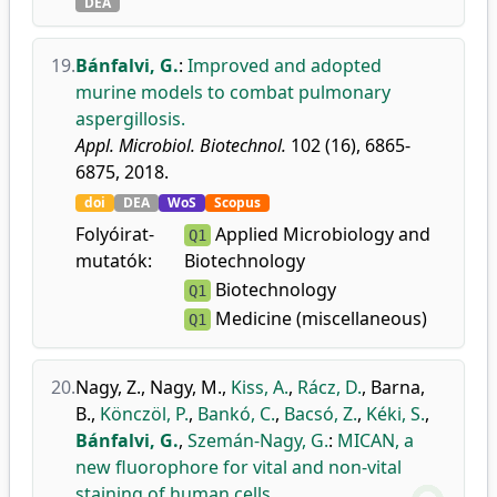
DEA
19.
Bánfalvi, G.
:
Improved and adopted
murine models to combat pulmonary
aspergillosis.
Appl. Microbiol. Biotechnol.
102 (16), 6865-
6875, 2018.
doi
DEA
WoS
Scopus
Folyóirat-
Applied Microbiology and
Q1
mutatók:
Biotechnology
Biotechnology
Q1
Medicine (miscellaneous)
Q1
20.
Nagy, Z.
,
Nagy, M.
,
Kiss, A.
,
Rácz, D.
,
Barna,
B.
,
Könczöl, P.
,
Bankó, C.
,
Bacsó, Z.
,
Kéki, S.
,
Bánfalvi, G.
,
Szemán-Nagy, G.
:
MICAN, a
new fluorophore for vital and non-vital
staining of human cells.