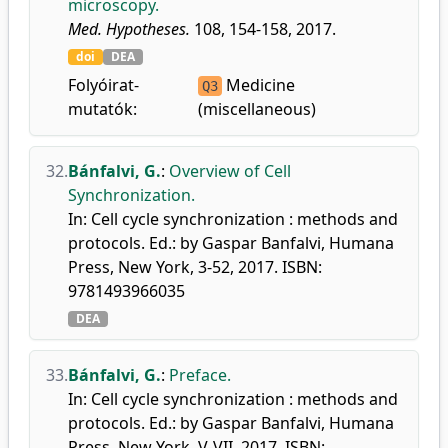
microscopy.
Med. Hypotheses.
108, 154-158, 2017.
doi
DEA
Folyóirat-
Medicine
Q3
mutatók:
(miscellaneous)
32.
Bánfalvi, G.
:
Overview of Cell
Synchronization.
In: Cell cycle synchronization : methods and
protocols. Ed.: by Gaspar Banfalvi, Humana
Press, New York, 3-52, 2017. ISBN:
9781493966035
DEA
33.
Bánfalvi, G.
:
Preface.
In: Cell cycle synchronization : methods and
protocols. Ed.: by Gaspar Banfalvi, Humana
Press, New York, V-VII, 2017. ISBN: