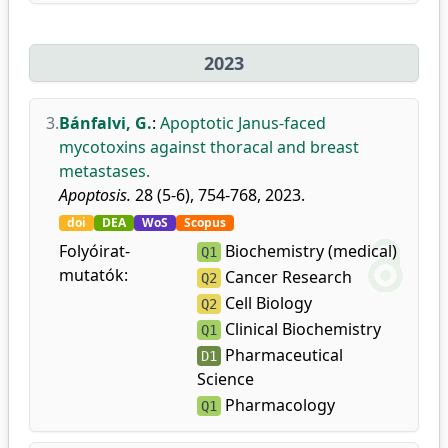
2023
3.
Bánfalvi, G.
:
Apoptotic Janus-faced
mycotoxins against thoracal and breast
metastases.
Apoptosis.
28 (5-6), 754-768, 2023.
doi
DEA
WoS
Scopus
Folyóirat-
Biochemistry (medical)
Q1
mutatók:
Cancer Research
Q2
Cell Biology
Q2
Clinical Biochemistry
Q1
Pharmaceutical
D1
Science
Pharmacology
Q1