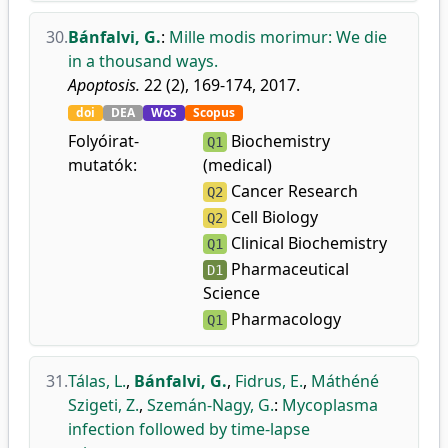
30.
Bánfalvi, G.
:
Mille modis morimur: We die
in a thousand ways.
Apoptosis.
22 (2), 169-174, 2017.
doi
DEA
WoS
Scopus
Folyóirat-
Biochemistry
Q1
mutatók:
(medical)
Cancer Research
Q2
Cell Biology
Q2
Clinical Biochemistry
Q1
Pharmaceutical
D1
Science
Pharmacology
Q1
31.
Tálas, L.
,
Bánfalvi, G.
,
Fidrus, E.
,
Máthéné
Szigeti, Z.
,
Szemán-Nagy, G.
:
Mycoplasma
infection followed by time-lapse