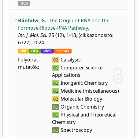
DEA
2.
Bánfalvi, G.
:
The Origin of RNA and the
Formose-Ribose-RNA Pathway.
Int. J. Mol. Sci.
25 (12), 1-13, (cikkazonosító:
6727), 2024.
doi
DEA
WoS
Scopus
Folyóirat-
Catalysis
Q2
mutatók:
Computer Science
Q1
Applications
Inorganic Chemistry
Q1
Medicine (miscellaneous)
Q1
Molecular Biology
Q2
Organic Chemistry
D1
Physical and Theoretical
Q1
Chemistry
Spectroscopy
D1