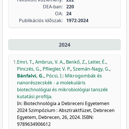
DEA-ban:
220
OA:
24
Publikációs időszak:
1972-2024
2024
1.
Emri, T.
,
Ambrus, V. A.
,
Benkő, Z.
,
Leiter, É.
,
Pinczés, G.
,
Pfliegler, V. P.
,
Szemán-Nagy, G.
,
Bánfalvi, G.
,
Pócsi, I.
:
Mikrogombák és
nanorészecskék - a molekuláris
biotechnológiai és mikrobiológiai tanszék
kutatási profilja.
In: Biotechnológia a Debreceni Egyetemen
2024 Szimpózium : Absztraktfüzet, Debrecen
Egyetem, Debrecen, 26, 2024. ISBN:
9789634906612