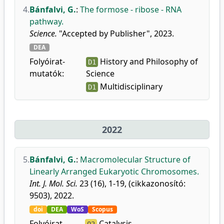
4.
Bánfalvi, G.
:
The formose - ribose - RNA
pathway.
Science.
"Accepted by Publisher", 2023.
DEA
Folyóirat-
History and Philosophy of
D1
mutatók:
Science
Multidisciplinary
D1
2022
5.
Bánfalvi, G.
:
Macromolecular Structure of
Linearly Arranged Eukaryotic Chromosomes.
Int. J. Mol. Sci.
23 (16), 1-19, (cikkazonosító:
9503), 2022.
doi
DEA
WoS
Scopus
Folyóirat-
Catalysis