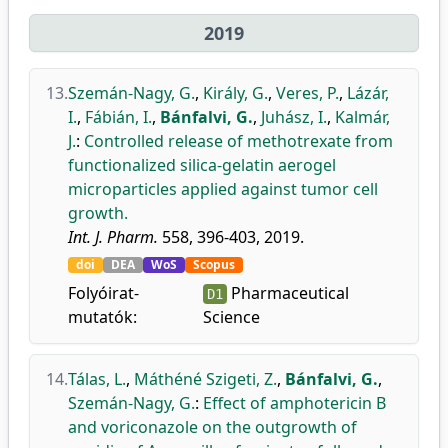
2019
13.
Szemán-Nagy, G.
,
Király, G.
,
Veres, P.
,
Lázár,
I.
,
Fábián, I.
,
Bánfalvi, G.
,
Juhász, I.
,
Kalmár,
J.
:
Controlled release of methotrexate from
functionalized silica-gelatin aerogel
microparticles applied against tumor cell
growth.
Int. J. Pharm.
558, 396-403, 2019.
doi
DEA
WoS
Scopus
Folyóirat-
Pharmaceutical
D1
mutatók:
Science
14.
Tálas, L.
,
Máthéné Szigeti, Z.
,
Bánfalvi, G.
,
Szemán-Nagy, G.
:
Effect of amphotericin B
and voriconazole on the outgrowth of