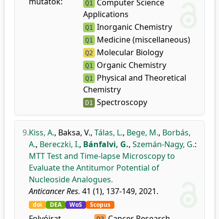
mutatók:
Computer Science
Q1
Applications
Inorganic Chemistry
Q1
Medicine (miscellaneous)
Q1
Molecular Biology
Q2
Organic Chemistry
Q1
Physical and Theoretical
Q1
Chemistry
Spectroscopy
D1
9.
Kiss, A.
,
Baksa, V.
,
Tálas, L.
,
Bege, M.
,
Borbás,
A.
,
Bereczki, I.
,
Bánfalvi, G.
,
Szemán-Nagy, G.
:
MTT Test and Time-lapse Microscopy to
Evaluate the Antitumor Potential of
Nucleoside Analogues.
Anticancer Res.
41 (1), 137-149, 2021.
doi
DEA
WoS
Scopus
Folyóirat-
Cancer Research