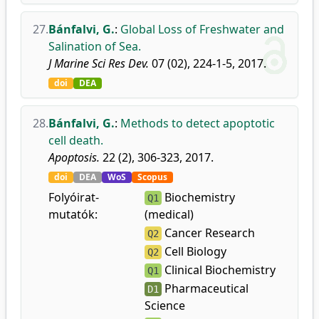
27.
Bánfalvi, G.
:
Global Loss of Freshwater and
Salination of Sea.
J Marine Sci Res Dev.
07 (02), 224-1-5, 2017.
doi
DEA
28.
Bánfalvi, G.
:
Methods to detect apoptotic
cell death.
Apoptosis.
22 (2), 306-323, 2017.
doi
DEA
WoS
Scopus
Folyóirat-
Biochemistry
Q1
mutatók:
(medical)
Cancer Research
Q2
Cell Biology
Q2
Clinical Biochemistry
Q1
Pharmaceutical
D1
Science