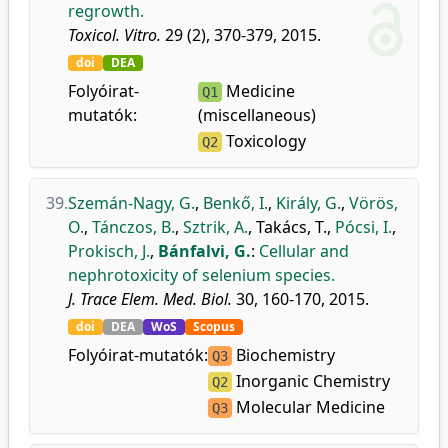
regrowth.
Toxicol. Vitro.
29 (2), 370-379, 2015.
doi
DEA
Folyóirat-
Medicine
Q1
mutatók:
(miscellaneous)
Toxicology
Q2
39.
Szemán-Nagy, G.
,
Benkő, I.
,
Király, G.
,
Vörös,
O.
,
Tánczos, B.
,
Sztrik, A.
,
Takács, T.
,
Pócsi, I.
,
Prokisch, J.
,
Bánfalvi, G.
:
Cellular and
nephrotoxicity of selenium species.
J. Trace Elem. Med. Biol.
30, 160-170, 2015.
doi
DEA
WoS
Scopus
Folyóirat-mutatók:
Biochemistry
Q3
Inorganic Chemistry
Q2
Molecular Medicine
Q3