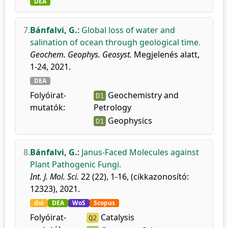
DEA
7.
Bánfalvi, G.
:
Global loss of water and
salination of ocean through geological time.
Geochem. Geophys. Geosyst.
Megjelenés alatt,
1-24, 2021.
DEA
Folyóirat-
Geochemistry and
D1
mutatók:
Petrology
Geophysics
D1
8.
Bánfalvi, G.
:
Janus-Faced Molecules against
Plant Pathogenic Fungi.
Int. J. Mol. Sci.
22 (22), 1-16, (cikkazonosító:
12323), 2021.
doi
DEA
WoS
Scopus
Folyóirat-
Catalysis
Q2