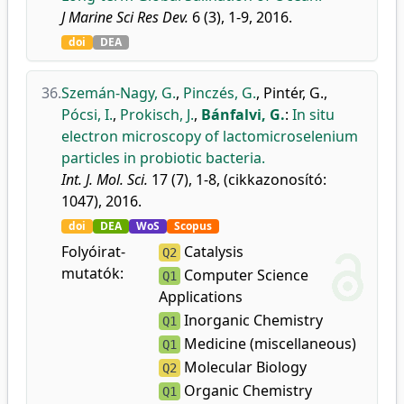
J Marine Sci Res Dev.
6 (3), 1-9, 2016.
doi
DEA
36.
Szemán-Nagy, G.
,
Pinczés, G.
,
Pintér, G.
,
Pócsi, I.
,
Prokisch, J.
,
Bánfalvi, G.
:
In situ
electron microscopy of lactomicroselenium
particles in probiotic bacteria.
Int. J. Mol. Sci.
17 (7), 1-8, (cikkazonosító:
1047), 2016.
doi
DEA
WoS
Scopus
Folyóirat-
Catalysis
Q2
mutatók:
Computer Science
Q1
Applications
Inorganic Chemistry
Q1
Medicine (miscellaneous)
Q1
Molecular Biology
Q2
Organic Chemistry
Q1