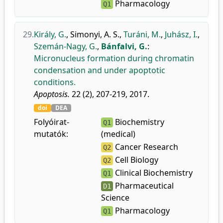
Pharmacology
Q1
29.
Király, G.
,
Simonyi, A. S.
,
Turáni, M.
,
Juhász, I.
,
Szemán-Nagy, G.
,
Bánfalvi, G.
:
Micronucleus formation during chromatin
condensation and under apoptotic
conditions.
Apoptosis.
22 (2), 207-219, 2017.
doi
DEA
Folyóirat-
Biochemistry
Q1
mutatók:
(medical)
Cancer Research
Q2
Cell Biology
Q2
Clinical Biochemistry
Q1
Pharmaceutical
D1
Science
Pharmacology
Q1