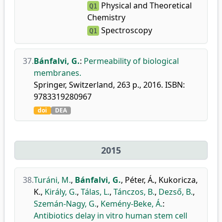
Physical and Theoretical
Q1
Chemistry
Spectroscopy
Q1
37.
Bánfalvi, G.
:
Permeability of biological
membranes.
Springer, Switzerland, 263 p., 2016. ISBN:
9783319280967
doi
DEA
2015
38.
Turáni, M.
,
Bánfalvi, G.
,
Péter, Á.
,
Kukoricza,
K.
,
Király, G.
,
Tálas, L.
,
Tánczos, B.
,
Dezső, B.
,
Szemán-Nagy, G.
,
Kemény-Beke, Á.
:
Antibiotics delay in vitro human stem cell