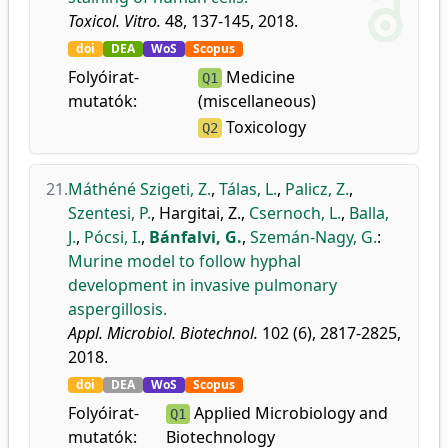
Toxicol. Vitro.
48, 137-145, 2018.
doi
DEA
WoS
Scopus
Folyóirat-
Medicine
Q1
mutatók:
(miscellaneous)
Toxicology
Q2
21.
Máthéné Szigeti, Z.
,
Tálas, L.
,
Palicz, Z.
,
Szentesi, P.
,
Hargitai, Z.
,
Csernoch, L.
,
Balla,
J.
,
Pócsi, I.
,
Bánfalvi, G.
,
Szemán-Nagy, G.
:
Murine model to follow hyphal
development in invasive pulmonary
aspergillosis.
Appl. Microbiol. Biotechnol.
102 (6), 2817-2825,
2018.
doi
DEA
WoS
Scopus
Folyóirat-
Applied Microbiology and
Q1
mutatók:
Biotechnology