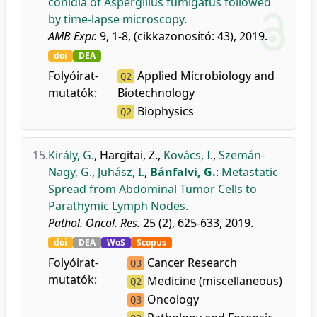
conidia of Aspergillus fumigatus followed
by time-lapse microscopy.
AMB Expr.
9, 1-8, (cikkazonosító: 43), 2019.
doi
DEA
Folyóirat-
Applied Microbiology and
Q2
mutatók:
Biotechnology
Biophysics
Q2
15.
Király, G.
,
Hargitai, Z.
,
Kovács, I.
,
Szemán-
Nagy, G.
,
Juhász, I.
,
Bánfalvi, G.
:
Metastatic
Spread from Abdominal Tumor Cells to
Parathymic Lymph Nodes.
Pathol. Oncol. Res.
25 (2), 625-633, 2019.
doi
DEA
WoS
Scopus
Folyóirat-
Cancer Research
Q3
mutatók:
Medicine (miscellaneous)
Q2
Oncology
Q3