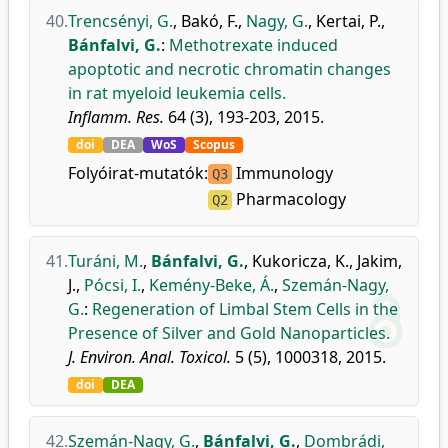
40.
Trencsényi, G.
,
Bakó, F.
,
Nagy, G.
,
Kertai, P.
,
Bánfalvi, G.
:
Methotrexate induced
apoptotic and necrotic chromatin changes
in rat myeloid leukemia cells.
Inflamm. Res.
64 (3), 193-203, 2015.
doi
DEA
WoS
Scopus
Folyóirat-mutatók:
Immunology
Q3
Pharmacology
Q2
41.
Turáni, M.
,
Bánfalvi, G.
,
Kukoricza, K.
,
Jakim,
J.
,
Pócsi, I.
,
Kemény-Beke, Á.
,
Szemán-Nagy,
G.
:
Regeneration of Limbal Stem Cells in the
Presence of Silver and Gold Nanoparticles.
J. Environ. Anal. Toxicol.
5 (5), 1000318, 2015.
doi
DEA
42.
Szemán-Nagy, G.
,
Bánfalvi, G.
,
Dombrádi,