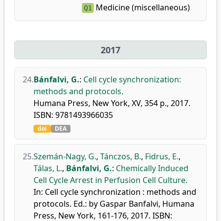
Medicine (miscellaneous)
Q1
2017
24.
Bánfalvi, G.
:
Cell cycle synchronization:
methods and protocols.
Humana Press, New York, XV, 354 p., 2017.
ISBN: 9781493966035
doi
DEA
25.
Szemán-Nagy, G.
,
Tánczos, B.
,
Fidrus, E.
,
Tálas, L.
,
Bánfalvi, G.
:
Chemically Induced
Cell Cycle Arrest in Perfusion Cell Culture.
In: Cell cycle synchronization : methods and
protocols. Ed.: by Gaspar Banfalvi, Humana
Press, New York, 161-176, 2017. ISBN: