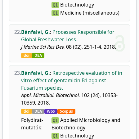
Biotechnology
Q1
Medicine (miscellaneous)
Q1
22.
Bánfalvi, G.
:
Processes Responsible for
Global Freshwater Loss.
J Marine Sci Res Dev.
08 (02), 251-1-4, 2018.
doi
DEA
23.
Bánfalvi, G.
:
Retrospective evaluation of in
vitro effect of gentamicin B1 against
Fusarium species.
Appl. Microbiol. Biotechnol.
102 (24), 10353-
10359, 2018.
doi
DEA
WoS
Scopus
Folyóirat-
Applied Microbiology and
Q1
mutatók:
Biotechnology
Biotechnology
Q1