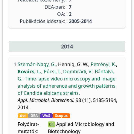
DEA-ban:
7
OA:
2
Publikációs időszak:
2005-2014
2014
1.
Szemán-Nagy, G.
,
Hennig, G. W.
,
Petrényi, K.
,
Kovács, L.
,
Pócsi, I.
,
Dombrádi, V.
,
Bánfalvi,
G.
:
Time-lapse video microscopy and image
analysis of adherence and growth patterns
of Candida albicans strains.
Appl. Microbiol. Biotechnol.
98 (11), 5185-5194,
2014.
doi
DEA
WoS
Scopus
Folyóirat-
Applied Microbiology and
Q1
mutatók:
Biotechnology