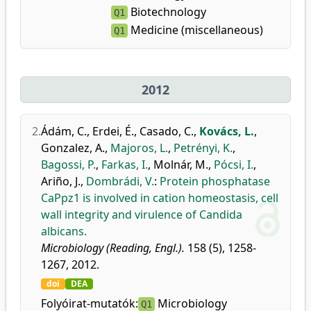
Biotechnology
Q1
Medicine (miscellaneous)
Q1
2012
2.
Ádám, C.
,
Erdei, É.
,
Casado, C.
,
Kovács, L.
,
Gonzalez, A.
,
Majoros, L.
,
Petrényi, K.
,
Bagossi, P.
,
Farkas, I.
,
Molnár, M.
,
Pócsi, I.
,
Ariño, J.
,
Dombrádi, V.
:
Protein phosphatase
CaPpz1 is involved in cation homeostasis, cell
wall integrity and virulence of Candida
albicans.
Microbiology (Reading, Engl.).
158 (5), 1258-
1267, 2012.
doi
DEA
Folyóirat-mutatók:
Microbiology
Q1