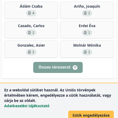
Ádám Csaba
Ariño, Joaquín
4
2
Casado, Carlos
Erdei Éva
2
2
Gonzalez, Asier
Molnár Mónika
2
2
Összes társszerző
17
Ez a weboldal sütiket használ. Az Uniós törvények
értelmében kérem, engedélyezze a sütik használatát, vagy
zárja be az oldalt.
Adatkezelési tájékoztató
Sütik engedélyezése