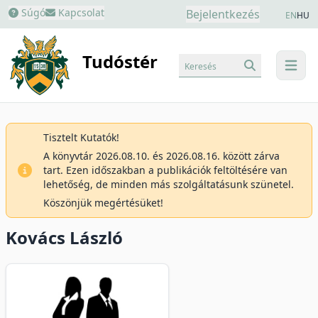
Súgó
Kapcsolat
Bejelentkezés
EN
HU
Tudóstér
Keresés
menu
Tisztelt Kutatók!
A könyvtár 2026.08.10. és 2026.08.16. között zárva
tart. Ezen időszakban a publikációk feltöltésére van
lehetőség, de minden más szolgáltatásunk szünetel.
Köszönjük megértésüket!
Kovács László