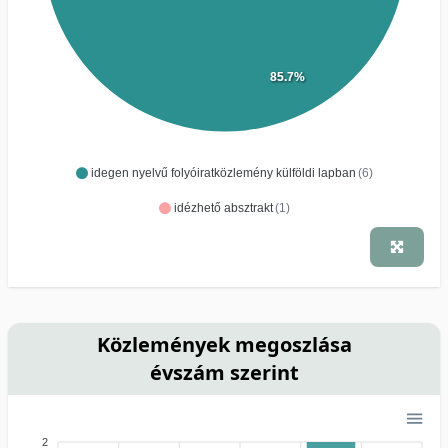
85.7%
idegen nyelvű folyóiratközlemény külföldi lapban
(6)
idézhető absztrakt
(1)
Közlemények megoszlása
évszám szerint
2