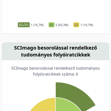
Q1/D1
1 (16,7%)
Q1
5 (83,3%)
Q2
1 (16,7%)
SCImago besorolással rendelkező
tudományos folyóiratcikkek
SCImago besorolással rendelkező tudományos
folyóiratcikkek száma: 6