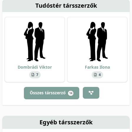
Tudóstér társszerzők
Dombrádi Viktor
Farkas Ilona
7
4
Összes társszerző
14
Egyéb társszerzők