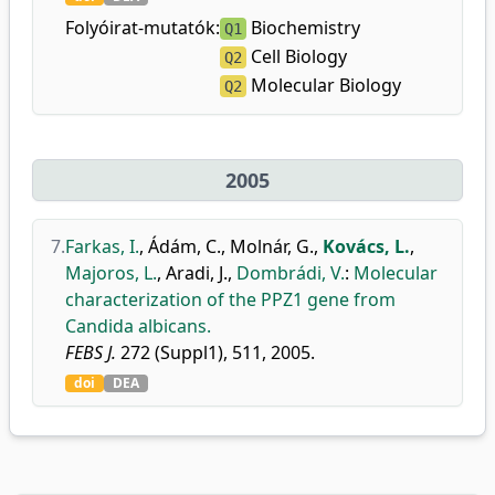
Folyóirat-mutatók:
Biochemistry
Q1
Cell Biology
Q2
Molecular Biology
Q2
2005
7.
Farkas, I.
,
Ádám, C.
,
Molnár, G.
,
Kovács, L.
,
Majoros, L.
,
Aradi, J.
,
Dombrádi, V.
:
Molecular
characterization of the PPZ1 gene from
Candida albicans.
FEBS J.
272 (Suppl1), 511, 2005.
doi
DEA