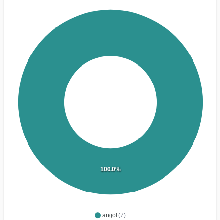
100.0%
angol
(7)