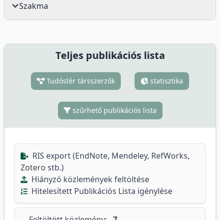
Szakma
Teljes publikációs lista
Tudóstér társszerzők
statisztika
szűrhető publikációs lista
RIS export (EndNote, Mendeley, RefWorks,
Zotero stb.)
Hiányzó közlemények feltöltése
Hitelesített Publikációs Lista igénylése
Feltöltött közlemény:
7