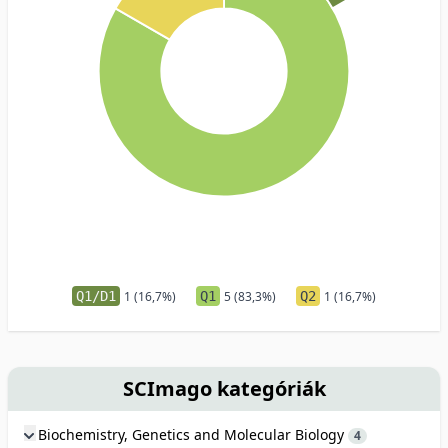
Q1/D1
1 (16,7%)
Q1
5 (83,3%)
Q2
1 (16,7%)
SCImago kategóriák
Biochemistry, Genetics and Molecular Biology
4