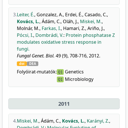
3.
Leiter, É.
,
Gonzalez, A.
,
Erdei, É.
,
Casado, C.
,
Kovács, L.
,
Ádám, C.
,
Oláh, J.
,
Miskei, M.
,
Molnár, M.
,
Farkas, I.
,
Hamari, Z.
,
Ariño, J.
,
Pócsi, I.
,
Dombrádi, V.
:
Protein phosphatase Z
modulates oxidative stress response in
fungi.
Fungal Genet. Biol.
49 (9), 708-716, 2012.
doi
DEA
Folyóirat-mutatók:
Genetics
Q1
Microbiology
Q1
2011
4.
Miskei, M.
,
Ádám, C.
,
Kovács, L.
,
Karányi, Z.
,
Dombrádi, V.
:
Molecular Evolution of