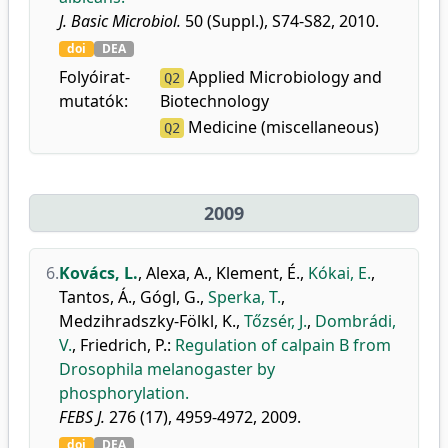
J. Basic Microbiol.
50 (Suppl.), S74-S82, 2010.
doi
DEA
Folyóirat-
Applied Microbiology and
Q2
mutatók:
Biotechnology
Medicine (miscellaneous)
Q2
2009
6.
Kovács, L.
,
Alexa, A.
,
Klement, É.
,
Kókai, E.
,
Tantos, Á.
,
Gógl, G.
,
Sperka, T.
,
Medzihradszky-Fölkl, K.
,
Tőzsér, J.
,
Dombrádi,
V.
,
Friedrich, P.
:
Regulation of calpain B from
Drosophila melanogaster by
phosphorylation.
FEBS J.
276 (17), 4959-4972, 2009.
doi
DEA