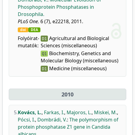
Phosphoprotein Phosphatases in
Drosophila.
PLoS One.
6 (7), e22218, 2011.
doi
DEA
Folyóirat-
Agricultural and Biological
D1
mutatók:
Sciences (miscellaneous)
Biochemistry, Genetics and
Q1
Molecular Biology (miscellaneous)
Medicine (miscellaneous)
D1
2010
5.
Kovács, L.
,
Farkas, I.
,
Majoros, L.
,
Miskei, M.
,
Pócsi, I.
,
Dombrádi, V.
:
The polymorphism of
protein phosphatase Z1 gene in Candida
albicans.