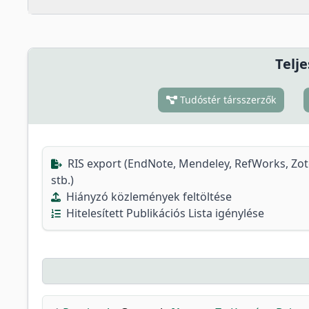
Telje
Tudóstér társszerzők
RIS export (EndNote, Mendeley, RefWorks, Zo
stb.)
Hiányzó közlemények feltöltése
Hitelesített Publikációs Lista igénylése