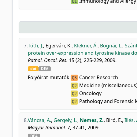
Immunology and Allergy
Q1
7.
Tóth, J.
,
Egervári, K.
,
Klekner, Á.
,
Bognár, L.
,
Szánt
protein over-expression and tyrosine kinase d
Pathol. Oncol. Res.
15 (2), 225-229, 2009.
doi
DEA
Folyóirat-mutatók:
Cancer Research
Q3
Medicine (miscellaneous
Q2
Oncology
Q2
Pathology and Forensic 
Q2
8.
Váncsa, A.
,
Gergely, L.
,
Nemes, Z.
,
Biró, E.
,
Illés, 
Magyar Immunol.
7, 37-41, 2009.
DEA