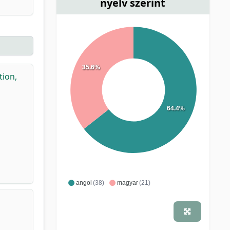
nyelv szerint
35.6%
tion,
64.4%
angol
(38)
magyar
(21)