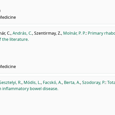
)
Medicine
ár, C.
,
András, C.
,
Szentirmay, Z.
,
Molnár, P. P.
:
Primary rhab
 the literature.
Medicine
Gesztelyi, R.
,
Módis, L.
,
Facskó, A.
,
Berta, A.
,
Szodoray, P.
:
Tota
th inflammatory bowel disease.