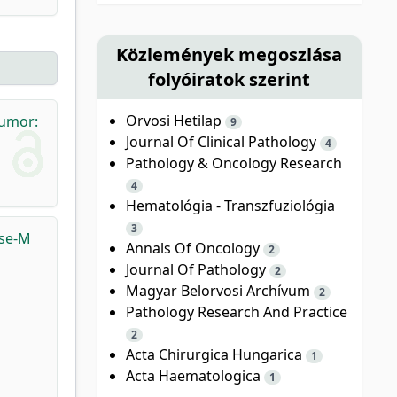
Közlemények megoszlása
folyóiratok szerint
Orvosi Hetilap
tumor:
9
Journal Of Clinical Pathology
4
Pathology & Oncology Research
4
Hematológia - Transzfuziológia
3
ase-M
Annals Of Oncology
2
Journal Of Pathology
2
Magyar Belorvosi Archívum
2
Pathology Research And Practice
2
Acta Chirurgica Hungarica
1
Acta Haematologica
1