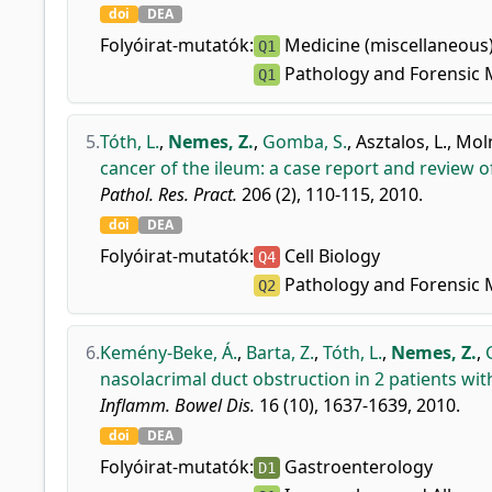
doi
DEA
Folyóirat-mutatók:
Medicine (miscellaneous
Q1
Pathology and Forensic 
Q1
5.
Tóth, L.
,
Nemes, Z.
,
Gomba, S.
,
Asztalos, L.
,
Moln
cancer of the ileum: a case report and review of
Pathol. Res. Pract.
206 (2), 110-115, 2010.
doi
DEA
Folyóirat-mutatók:
Cell Biology
Q4
Pathology and Forensic 
Q2
6.
Kemény-Beke, Á.
,
Barta, Z.
,
Tóth, L.
,
Nemes, Z.
,
nasolacrimal duct obstruction in 2 patients wi
Inflamm. Bowel Dis.
16 (10), 1637-1639, 2010.
doi
DEA
Folyóirat-mutatók:
Gastroenterology
D1