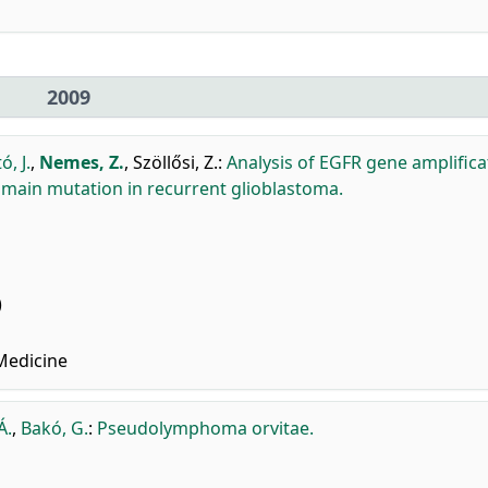
2009
ó, J.
,
Nemes, Z.
,
Szöllősi, Z.
:
Analysis of EGFR gene amplifica
omain mutation in recurrent glioblastoma.
)
Medicine
Á.
,
Bakó, G.
:
Pseudolymphoma orvitae.