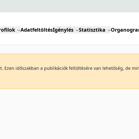
rofilok
Adatfeltöltés
Igénylés
Statisztika
Organogr
art. Ezen időszakban a publikációk feltöltésére van lehetőség, de 