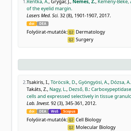
1.
Rentka, A.
,
Grygar, J.
,
Nemes, Z.
,
Kemény-Beke, 
of the eyelid margin.
Lasers Med. Sci.
32 (8), 1901-1907, 2017.
doi
DEA
Folyóirat-mutatók:
Dermatology
Q2
Surgery
Q2
2.
Tsakiris, I.
,
Töröcsik, D.
,
Gyöngyösi, A.
,
Dózsa, A.
Takáts, Z.
,
Nagy, L.
,
Dezső, B.
:
Carboxypeptidase-
cells and expressed selectively in tissue granu
Lab. Invest.
92 (3), 345-361, 2012.
doi
DEA
WoS
Scopus
Folyóirat-mutatók:
Cell Biology
Q2
Molecular Biology
Q2