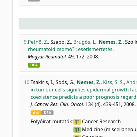
9.
Pethő, Z.
,
Szabó, Z.
,
Brugós, L.
,
Nemes, Z.
,
Szöllő
rheumatoid csomó? : esetismertetés.
Magyar Reumatol.
49, 172, 2008.
DEA
10.
Tsakiris, I.
,
Soós, G.
,
Nemes, Z.
,
Kiss, S. S.
,
Andr
in tumour cells signifies epidermal growth fa
coexistence predicts a poor prognosis regardl
J. Cancer Res. Clin. Oncol.
134 (4), 439-451, 2008.
doi
DEA
Folyóirat-mutatók:
Cancer Research
Q2
Medicine (miscellaneou
Q1