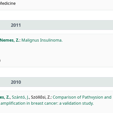
Medicine
2011
Nemes, Z.
:
Malignus Insulinoma.
)
2010
s, Z.
,
Szántó, J.
,
Szöllősi, Z.
:
Comparison of Pathvysion and
plification in breast cancer: a validation study.