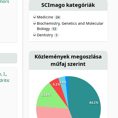
umors
SCImago kategóriák
Medicine
24
Biochemistry, Genetics and Molecular
Biology
12
Dentistry
1
Közlemények megoszlása
műfaj szerint
 I.
,
ritic
3.4%
5.1%
13.6%
44.1%