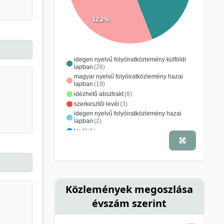
32.2%
idegen nyelvű folyóiratközlemény külföldi
lapban
(26)
magyar nyelvű folyóiratközlemény hazai
lapban
(19)
idézhető absztrakt
(8)
szerkesztői levél
(3)
idegen nyelvű folyóiratközlemény hazai
lapban
(2)
levél
(1)
Közlemények megoszlása
évszám szerint