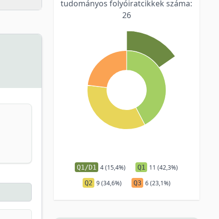
tudományos folyóiratcikkek száma:
26
Q1/D1
4 (15,4%)
Q1
11 (42,3%)
Q2
9 (34,6%)
Q3
6 (23,1%)