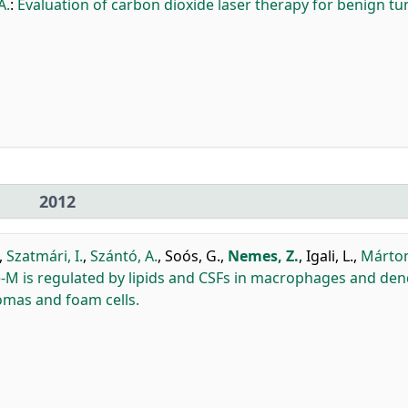
Á.
:
Evaluation of carbon dioxide laser therapy for benign t
2012
,
Szatmári, I.
,
Szántó, A.
,
Soós, G.
,
Nemes, Z.
,
Igali, L.
,
Márton,
M is regulated by lipids and CSFs in macrophages and dend
lomas and foam cells.