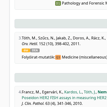
Pathology and Forensic 
D1
3.
Tóth, M.
,
Szűcs, N.
,
Jakab, Z.
,
Doros, A.
,
Rácz, K.
,
Orv. Hetil.
152 (10), 398-402, 2011.
doi
DEA
Folyóirat-mutatók:
Medicine (miscellaneous
Q3
4.
Francz, M.
,
Egervári, K.
,
Kardos, L.
,
Tóth, J.
,
Neme
Poseidon HER2 FISH assays in measuring HER2 am
J. Clin. Pathol.
63 (4), 341-346, 2010.