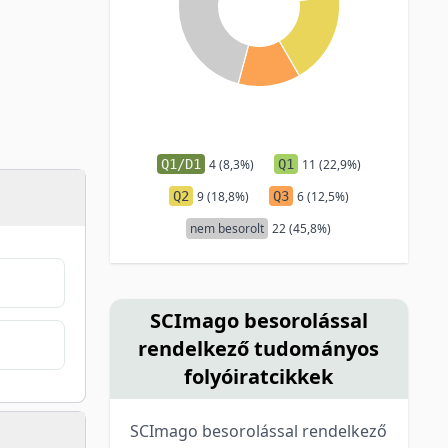
Q1/D1
4 (8,3%)
Q1
11 (22,9%)
Q2
9 (18,8%)
Q3
6 (12,5%)
nem besorolt
22 (45,8%)
SCImago besorolással
rendelkező tudományos
folyóiratcikkek
SCImago besorolással rendelkező