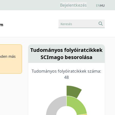
Bejelentkezés
EN
HU
Keresés
am
Tudományos folyóiratcikkek
SCImago besorolása
minden más
Tudományos folyóiratcikkek száma:
48