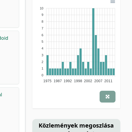
10
9
8
7
6
doid
5
4
3
2
1
0
1975
1987
1992
1998
2002
2007
2011
l
Közlemények megoszlása