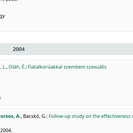
gy
2004
, L.
,
Oláh, É.
:
Fiatalkorúakkal szembeni szexuális
)
orsos, A.
,
Bacskó, G.
:
Follow-up study on the effectiveness 
 2004.