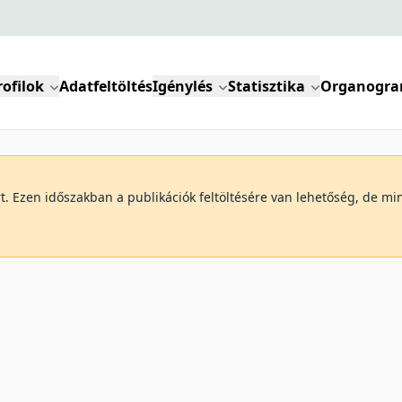
rofilok
Adatfeltöltés
Igénylés
Statisztika
Organogr
art. Ezen időszakban a publikációk feltöltésére van lehetőség, de 