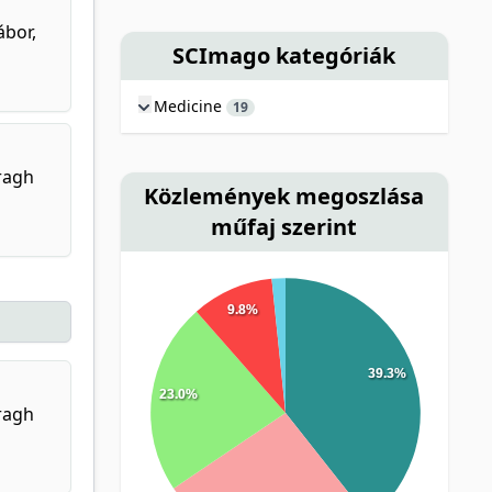
ábor,
SCImago kategóriák
Medicine
19
aragh
Közlemények megoszlása
műfaj szerint
9.8%
39.3%
23.0%
aragh