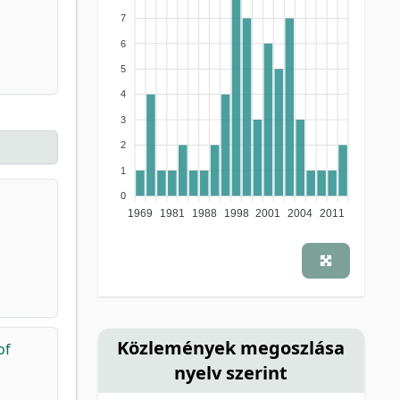
7
6
5
4
3
2
1
0
1969
1981
1988
1998
2001
2004
2011
Közlemények megoszlása
of
nyelv szerint