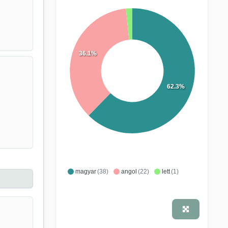
36.1%
62.3%
magyar
(38)
angol
(22)
lett
(1)