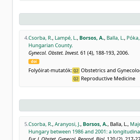
4.
Csorba, R.
,
Lampé, L.
,
Borsos, A.
,
Balla, L.
,
Póka,
Hungarian County.
Gynecol. Obstet. Invest.
61 (4), 188-193, 2006.
doi
Folyóirat-mutatók:
Obstetrics and Gynecolo
Q2
Reproductive Medicine
Q2
5.
Csorba, R.
,
Aranyosi, J.
,
Borsos, A.
,
Balla, L.
,
Majo
Hungary between 1986 and 2001: a longitudinal
Eur. J. Obstet. Gynecol. Reprod. Biol.
120 (2), 217-2