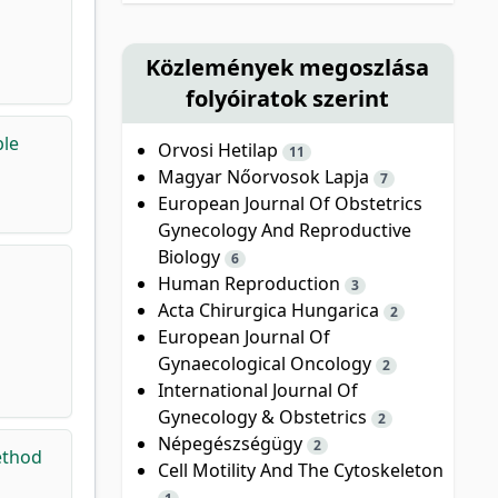
Közlemények megoszlása
folyóiratok szerint
ble
Orvosi Hetilap
11
Magyar Nőorvosok Lapja
7
European Journal Of Obstetrics
Gynecology And Reproductive
Biology
6
Human Reproduction
3
Acta Chirurgica Hungarica
2
European Journal Of
Gynaecological Oncology
2
International Journal Of
Gynecology & Obstetrics
2
Népegészségügy
2
ethod
Cell Motility And The Cytoskeleton