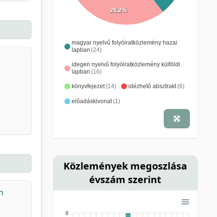
26.2%
magyar nyelvű folyóiratközlemény hazai
lapban
(24)
idegen nyelvű folyóiratközlemény külföldi
lapban
(16)
könyvfejezet
(14)
idézhető absztrakt
(6)
előadáskivonat
(1)
Közlemények megoszlása
évszám szerint
n
8