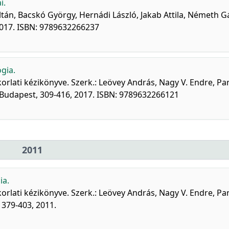
i.
ltán, Bacskó György, Hernádi László, Jakab Attila, Németh G
2017. ISBN: 9789632266237
gia.
rlati kézikönyve. Szerk.: Leövey András, Nagy V. Endre, P
, Budapest, 309-416, 2017. ISBN: 9789632266121
2011
ia.
rlati kézikönyve. Szerk.: Leövey András, Nagy V. Endre, P
 379-403, 2011.