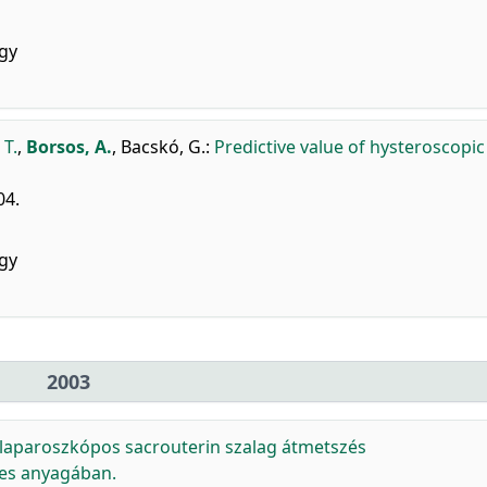
gy
 T.
,
Borsos, A.
,
Bacskó, G.
:
Predictive value of hysteroscopic
04.
gy
2003
 laparoszkópos sacrouterin szalag átmetszés
ves anyagában.