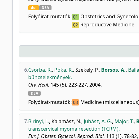
doi
DEA
Folyóirat-mutatók:
Obstetrics and Gynecolo
Q1
Reproductive Medicine
Q2
6.
Csorba, R.
,
Póka, R.
,
Székely, P.
,
Borsos, A.
,
Balla
bűncselekmények.
Orv. Hetil.
145 (5), 223-227, 2004.
DEA
Folyóirat-mutatók:
Medicine (miscellaneous
Q3
7.
Birinyi, L.
,
Kalamász, N.
,
Juhász, A. G.
,
Major, T.
,
B
transcervical myoma resection (TCRM).
Eur. J. Obstet. Gynecol. Reprod. Biol.
113 (1), 78-82,