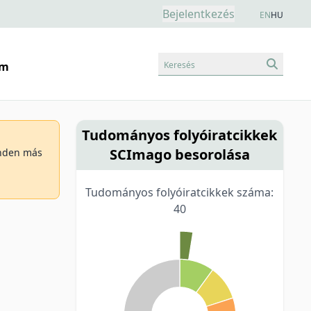
Bejelentkezés
EN
HU
Keresés
am
Tudományos folyóiratcikkek
SCImago besorolása
minden más
Tudományos folyóiratcikkek száma:
40