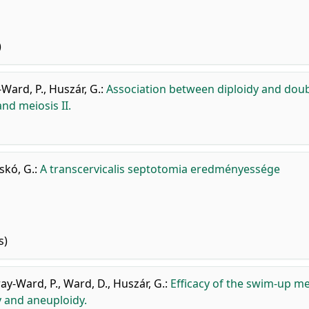
)
-Ward, P.
,
Huszár, G.
:
Association between diploidy and dou
nd meiosis II.
skó, G.
:
A transcervicalis septotomia eredményessége
s)
ay-Ward, P.
,
Ward, D.
,
Huszár, G.
:
Efficacy of the swim-up m
y and aneuploidy.