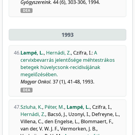
Gyógyszereink.
44 (6), 303-306, 1994.
DEA
1993
46.
Lampé, L.
,
Hernádi, Z.
,
Czifra, I.
:
A
cervixbevarrás jelentősége méhtestrákos
betegek hüvelycsonk-recidivájának
megelőzésében.
Magyar Onkol.
37 (1), 41-48, 1993.
DEA
47.
Szluha, K.
,
Péter, M.
,
Lampé, L.
,
Czifra, I.
,
Hernádi, Z.
,
Bacsó, J.
,
Uzonyi, I.
,
Defreyne, L.
,
Villena, C.
,
den Engelse, L.
,
Blommaert, F.
,
van der, V. W. J. F.
,
Vermorken, J. B.
,