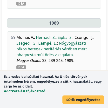
DEA
1989
59.
Molnár, V.
,
Hernádi, Z.
,
Sipka, S.
,
Csongor, J.
,
Szegedi, G.
,
Lampé, L.
:
Nőgyógyászati
rákos betegek perifériás vérében mért
phagocyta működés vizsgálata.
Magyar Onkol.
33, 239-245, 1989.
DEA
Ez a weboldal sütiket használ. Az Uniós törvények
értelmében kérem, engedélyezze a sütik használatát, vagy
1988
zárja be az oldalt.
Adatkezelési tájékoztató
Sütik engedélyezése
60.
Mikó, T.
,
Lampé, L.
,
Thomázy, V.
,
Molnár, P.
P.
,
Endes, P.
:
Eosinophilic endomyometritis