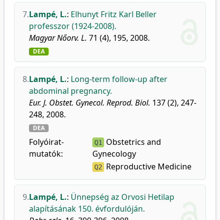
7.
Lampé, L.
:
Elhunyt Fritz Karl Beller
professzor (1924-2008).
Magyar Nőorv. L.
71 (4), 195, 2008.
DEA
8.
Lampé, L.
:
Long-term follow-up after
abdominal pregnancy.
Eur. J. Obstet. Gynecol. Reprod. Biol.
137 (2), 247-
248, 2008.
DEA
Folyóirat-
Obstetrics and
Q1
mutatók:
Gynecology
Reproductive Medicine
Q2
9.
Lampé, L.
:
Ünnepség az Orvosi Hetilap
alapításának 150. évfordulóján.