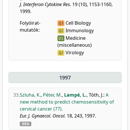
J. Interferon Cytokine Res.
19 (10), 1153-1160,
1999.
Folyóirat-
Cell Biology
Q3
mutatók:
Immunology
Q2
Medicine
D1
(miscellaneous)
Virology
Q2
1997
33.
Szluha, K.
,
Péter, M.
,
Lampé, L.
,
Tóth, J.
:
A
new method to predict chemosensitivity of
cervical cancer (77).
Eur. J. Gynaecol. Oncol.
18, 243, 1997.
DEA