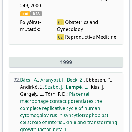
249, 2000.
doi
DEA
Folyóirat-
Obstetrics and
Q2
mutatók:
Gynecology
Reproductive Medicine
Q2
1999
32.
Bácsi, A.
,
Aranyosi, J.
,
Beck, Z.
,
Ebbesen, P.
,
Andirkó, I.
,
Szabó, J.
,
Lampé, L.
,
Kiss, J.
,
Gergely, L.
,
Tóth, F. D.
:
Placental
macrophage contact potentiates the
complete replicative cycle of human
cytomegalovirus in syncytiotrophoblast
cells: role of interleukin-8 and transforming
growth factor-beta 1.