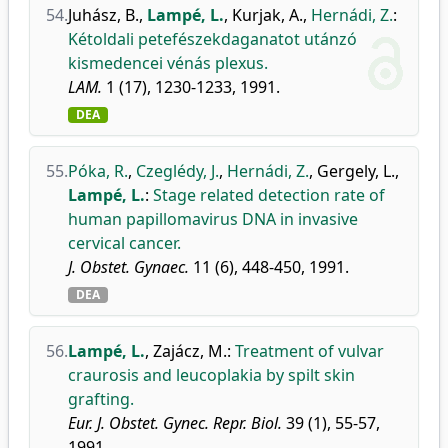
54.
Juhász, B.
,
Lampé, L.
,
Kurjak, A.
,
Hernádi, Z.
:
Kétoldali petefészekdaganatot utánzó
kismedencei vénás plexus.
LAM.
1 (17), 1230-1233, 1991.
DEA
55.
Póka, R.
,
Czeglédy, J.
,
Hernádi, Z.
,
Gergely, L.
,
Lampé, L.
:
Stage related detection rate of
human papillomavirus DNA in invasive
cervical cancer.
J. Obstet. Gynaec.
11 (6), 448-450, 1991.
DEA
56.
Lampé, L.
,
Zajácz, M.
:
Treatment of vulvar
craurosis and leucoplakia by spilt skin
grafting.
Eur. J. Obstet. Gynec. Repr. Biol.
39 (1), 55-57,
1991.