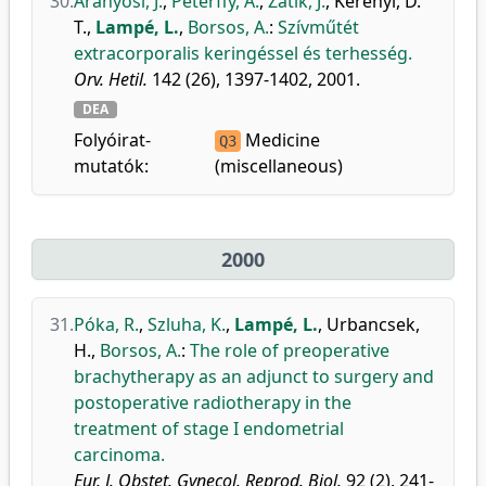
30.
Aranyosi, J.
,
Péterffy, Á.
,
Zatik, J.
,
Kerényi, D.
T.
,
Lampé, L.
,
Borsos, A.
:
Szívműtét
extracorporalis keringéssel és terhesség.
Orv. Hetil.
142 (26), 1397-1402, 2001.
DEA
Folyóirat-
Medicine
Q3
mutatók:
(miscellaneous)
2000
31.
Póka, R.
,
Szluha, K.
,
Lampé, L.
,
Urbancsek,
H.
,
Borsos, A.
:
The role of preoperative
brachytherapy as an adjunct to surgery and
postoperative radiotherapy in the
treatment of stage I endometrial
carcinoma.
Eur. J. Obstet. Gynecol. Reprod. Biol.
92 (2), 241-