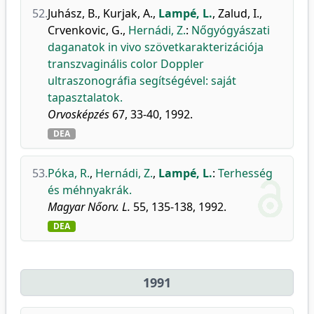
52.
Juhász, B.
,
Kurjak, A.
,
Lampé, L.
,
Zalud, I.
,
Crvenkovic, G.
,
Hernádi, Z.
:
Nőgyógyászati
daganatok in vivo szövetkarakterizációja
transzvaginális color Doppler
ultraszonográfia segítségével: saját
tapasztalatok.
Orvosképzés
67, 33-40, 1992.
DEA
53.
Póka, R.
,
Hernádi, Z.
,
Lampé, L.
:
Terhesség
és méhnyakrák.
Magyar Nőorv. L.
55, 135-138, 1992.
DEA
1991