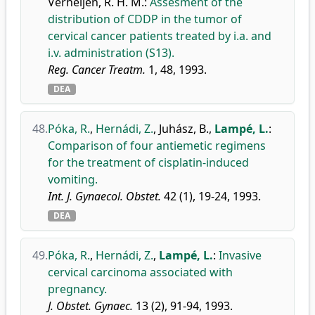
Verheijen, R. H. M.
:
Assesment of the
distribution of CDDP in the tumor of
cervical cancer patients treated by i.a. and
i.v. administration (S13).
Reg. Cancer Treatm.
1, 48, 1993.
DEA
48.
Póka, R.
,
Hernádi, Z.
,
Juhász, B.
,
Lampé, L.
:
Comparison of four antiemetic regimens
for the treatment of cisplatin-induced
vomiting.
Int. J. Gynaecol. Obstet.
42 (1), 19-24, 1993.
DEA
49.
Póka, R.
,
Hernádi, Z.
,
Lampé, L.
:
Invasive
cervical carcinoma associated with
pregnancy.
J. Obstet. Gynaec.
13 (2), 91-94, 1993.