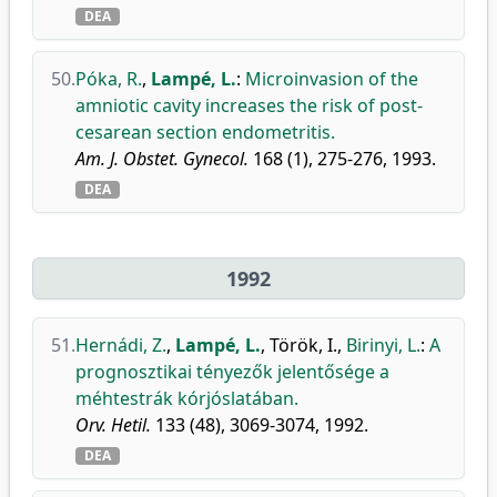
DEA
50.
Póka, R.
,
Lampé, L.
:
Microinvasion of the
amniotic cavity increases the risk of post-
cesarean section endometritis.
Am. J. Obstet. Gynecol.
168 (1), 275-276, 1993.
DEA
1992
51.
Hernádi, Z.
,
Lampé, L.
,
Török, I.
,
Birinyi, L.
:
A
prognosztikai tényezők jelentősége a
méhtestrák kórjóslatában.
Orv. Hetil.
133 (48), 3069-3074, 1992.
DEA