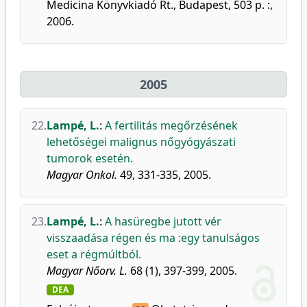
Medicina Könyvkiadó Rt., Budapest, 503 p. :,
2006.
2005
22.
Lampé, L.
:
A fertilitás megőrzésének
lehetőségei malignus nőgyógyászati
tumorok esetén.
Magyar Onkol.
49, 331-335, 2005.
23.
Lampé, L.
:
A hasüregbe jutott vér
visszaadása régen és ma :egy tanulságos
eset a régmúltból.
Magyar Nőorv. L.
68 (1), 397-399, 2005.
DEA