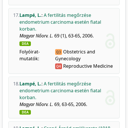
17.
Lampé, L.
:
A fertilitás megőrzése
endometrium carcinoma esetén fiatal
korban.
Magyar Nőorv. L.
69 (1), 63-65, 2006.
DEA
Folyóirat-
Obstetrics and
Q3
mutatók:
Gynecology
Reproductive Medicine
Q4
18.
Lampé, L.
:
A fertilitás megőrzése
endometrium carcinoma esetén fiatal
korban.
Magyar Nőorv. L.
69, 63-65, 2006.
DEA