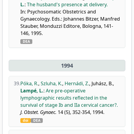
L.
:
The husband's presence at delivery.
In: Psychosomatic Obstetrics and
Gynaecology. Eds.: Johannes Bitzer, Manfred
Stauber, Monduzzi Editore, Bologna, 141-
146, 1995.
DEA
1994
39.
Póka, R.
,
Szluha, K.
,
Hernádi, Z.
,
Juhász, B.
,
Lampé, L.
:
Are pre-operative
lymphographic results reflected in the
survival of stage Ib and IIa cervical cancer?.
J. Obstet. Gynaec.
14 (5), 352-354, 1994.
doi
DEA