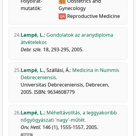
Folyóirat-
Obstetrics and
Q3
mutatók:
Gynecology
Reproductive Medicine
Q4
24.
Lampé, L.
:
Gondolatok az aranydiploma
átvételekor.
Debr. szle.
18, 293-295, 2005.
25.
Lampé, L.
,
Szállási, Á.
:
Medicina in Nummis
Debreceniensis.
Universitas Debreceniensis, Debrecen,
2005. ISBN: 9634608779
26.
Lampé, L.
:
Méheltávolítás, a leggyakoribb
nőgyógyászati 'nagy'-műtét.
Orv. Hetil.
146 (1), 1555-1557, 2005.
DEA