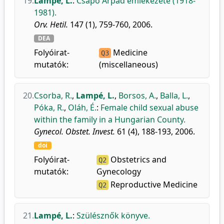
19.
Lampé, L.
:
Csapó Árpád emlékezete (1918-
1981).
Orv. Hetil.
147 (1), 759-760, 2006.
DEA
Folyóirat-
Medicine
Q3
mutatók:
(miscellaneous)
20.
Csorba, R.
,
Lampé, L.
,
Borsos, A.
,
Balla, L.
,
Póka, R.
,
Oláh, É.
:
Female child sexual abuse
within the family in a Hungarian County.
Gynecol. Obstet. Invest.
61 (4), 188-193, 2006.
doi
Folyóirat-
Obstetrics and
Q2
mutatók:
Gynecology
Reproductive Medicine
Q2
21.
Lampé, L.
:
Szülésznők könyve.