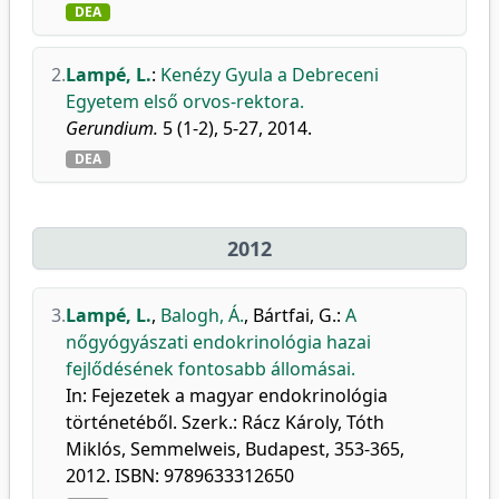
DEA
2.
Lampé, L.
:
Kenézy Gyula a Debreceni
Egyetem első orvos-rektora.
Gerundium.
5 (1-2), 5-27, 2014.
DEA
2012
3.
Lampé, L.
,
Balogh, Á.
,
Bártfai, G.
:
A
nőgyógyászati endokrinológia hazai
fejlődésének fontosabb állomásai.
In: Fejezetek a magyar endokrinológia
történetéből. Szerk.: Rácz Károly, Tóth
Miklós, Semmelweis, Budapest, 353-365,
2012. ISBN: 9789633312650