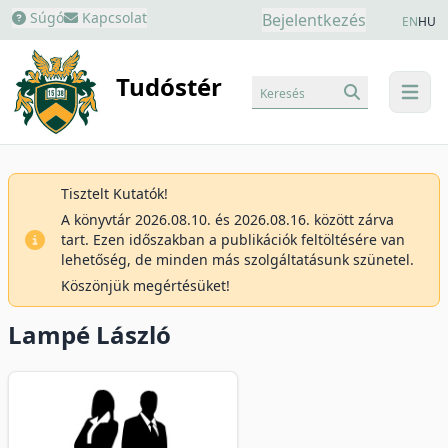
Súgó
Kapcsolat
Bejelentkezés
EN
HU
Tudóstér
Keresés
menu
Tisztelt Kutatók!
A könyvtár 2026.08.10. és 2026.08.16. között zárva
tart. Ezen időszakban a publikációk feltöltésére van
lehetőség, de minden más szolgáltatásunk szünetel.
Köszönjük megértésüket!
Lampé László