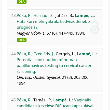
DEA
43.
Póka, R.
,
Hernádi, Z.
,
Juhász, B.
,
Lampé, L.
:
Fiatalkori méhnyakrák: kedvezőtlenebb
prognózis?.
Magyar Nőorv. L.
57 (6), 447-449, 1994.
DEA
44.
Póka, R.
,
Czeglédy, J.
,
Gergely, L.
,
Lampé, L.
:
Potential contribution of human
papillomavirus testing to cervical cancer
screening.
Clin. Exp. Obstet. Gynecol.
21 (3), 203-206,
1994.
45.
Póka, R.
,
Tamási, P.
,
Lampé, L.
:
Vaginalis
candidiasis kezelése Diflucan kapszulával.