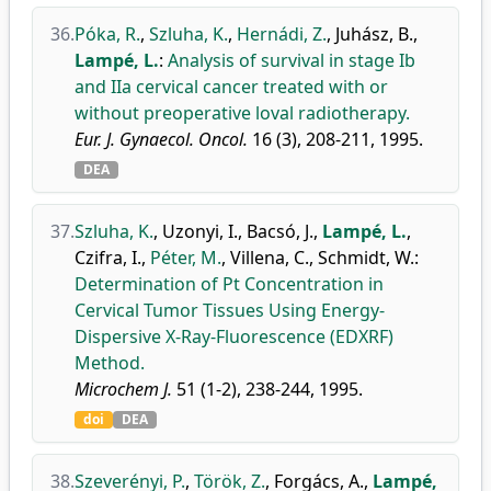
36.
Póka, R.
,
Szluha, K.
,
Hernádi, Z.
,
Juhász, B.
,
Lampé, L.
:
Analysis of survival in stage Ib
and IIa cervical cancer treated with or
without preoperative loval radiotherapy.
Eur. J. Gynaecol. Oncol.
16 (3), 208-211, 1995.
DEA
37.
Szluha, K.
,
Uzonyi, I.
,
Bacsó, J.
,
Lampé, L.
,
Czifra, I.
,
Péter, M.
,
Villena, C.
,
Schmidt, W.
:
Determination of Pt Concentration in
Cervical Tumor Tissues Using Energy-
Dispersive X-Ray-Fluorescence (EDXRF)
Method.
Microchem J.
51 (1-2), 238-244, 1995.
doi
DEA
38.
Szeverényi, P.
,
Török, Z.
,
Forgács, A.
,
Lampé,