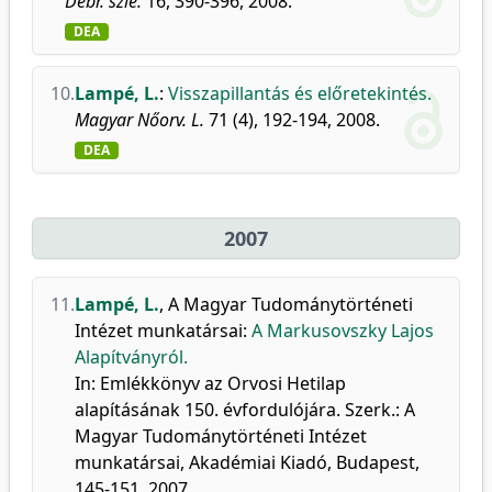
Debr. szle.
16, 390-396, 2008.
DEA
10.
Lampé, L.
:
Visszapillantás és előretekintés.
Magyar Nőorv. L.
71 (4), 192-194, 2008.
DEA
2007
11.
Lampé, L.
,
A Magyar Tudománytörténeti
Intézet munkatársai
:
A Markusovszky Lajos
Alapítványról.
In: Emlékkönyv az Orvosi Hetilap
alapításának 150. évfordulójára. Szerk.: A
Magyar Tudománytörténeti Intézet
munkatársai, Akadémiai Kiadó, Budapest,
145-151, 2007.