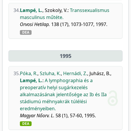
34.
Lampé, L.
,
Szokoly, V.
:
Transsexualismus
masculinus műtéte.
Orvosi Hetilap.
138 (17), 1073-1077, 1997.
DEA
1995
35.
Póka, R.
,
Szluha, K.
,
Hernádi, Z.
,
Juhász, B.
,
Lampé, L.
:
A lymphographia és a
preoperatív helyi sugárkezelés
alkalmazásának jelentősége az Ib és IIa
stádiumú méhnyakrák túlélési
eredményeiben.
Magyar Nőorv. L.
58 (1), 57-60, 1995.
DEA