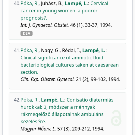
40.
Póka, R.
,
Juhász, B.
,
Lampé, L.
:
Cervical
cancer in young women: a poorer
prognosis?.
Int. J. Gynaecol. Obstet.
46 (1), 33-37, 1994.
DEA
41.
Póka, R.
,
Nagy, G.
,
Rédai, I.
,
Lampé, L.
:
Clinical significance of amniotic fluid
bacteriological cultures taken at caesarean
section.
Clin. Exp. Obstet. Gynecol.
21 (2), 99-102, 1994.
42.
Póka, R.
,
Lampé, L.
:
Conisatio diatermiás
hurokkal: új módszer a méhnyak
rákmegelőző állapotainak ambuláns
kezelésére.
Magyar Nőorv. L.
57 (3), 209-212, 1994.