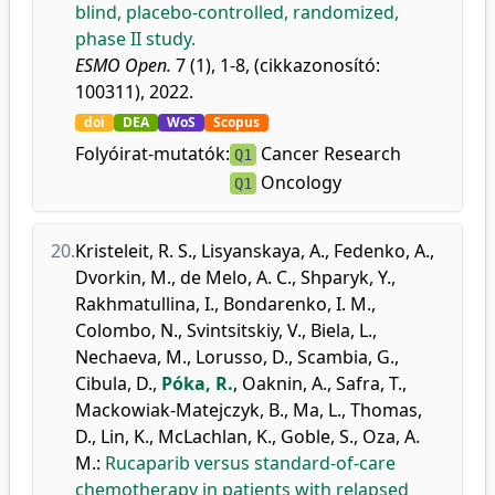
blind, placebo-controlled, randomized,
phase II study.
ESMO Open.
7 (1), 1-8, (cikkazonosító:
100311), 2022.
doi
DEA
WoS
Scopus
Folyóirat-mutatók:
Cancer Research
Q1
Oncology
Q1
20.
Kristeleit, R. S.
,
Lisyanskaya, A.
,
Fedenko, A.
,
Dvorkin, M.
,
de Melo, A. C.
,
Shparyk, Y.
,
Rakhmatullina, I.
,
Bondarenko, I. M.
,
Colombo, N.
,
Svintsitskiy, V.
,
Biela, L.
,
Nechaeva, M.
,
Lorusso, D.
,
Scambia, G.
,
Cibula, D.
,
Póka, R.
,
Oaknin, A.
,
Safra, T.
,
Mackowiak-Matejczyk, B.
,
Ma, L.
,
Thomas,
D.
,
Lin, K.
,
McLachlan, K.
,
Goble, S.
,
Oza, A.
M.
:
Rucaparib versus standard-of-care
chemotherapy in patients with relapsed