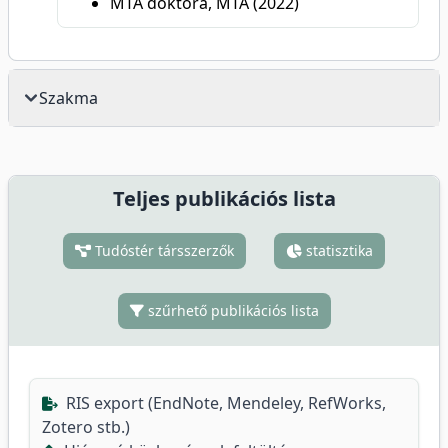
MTA doktora, MTA (2022)
Szakma
Teljes publikációs lista
Tudóstér társszerzők
statisztika
szűrhető publikációs lista
RIS export (EndNote, Mendeley, RefWorks,
Zotero stb.)