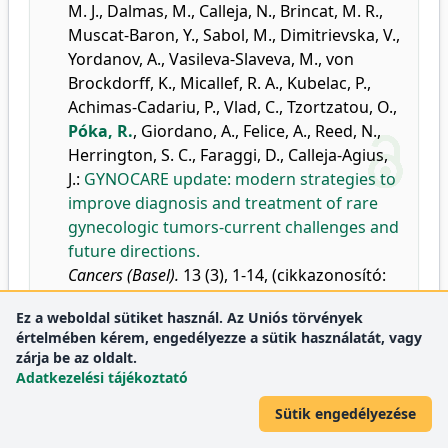
M. J.
,
Dalmas, M.
,
Calleja, N.
,
Brincat, M. R.
,
Muscat-Baron, Y.
,
Sabol, M.
,
Dimitrievska, V.
,
Yordanov, A.
,
Vasileva-Slaveva, M.
,
von
Brockdorff, K.
,
Micallef, R. A.
,
Kubelac, P.
,
Achimas-Cadariu, P.
,
Vlad, C.
,
Tzortzatou, O.
,
Póka, R.
,
Giordano, A.
,
Felice, A.
,
Reed, N.
,
Herrington, S. C.
,
Faraggi, D.
,
Calleja-Agius,
J.
:
GYNOCARE update: modern strategies to
improve diagnosis and treatment of rare
gynecologic tumors-current challenges and
future directions.
Cancers (Basel).
13 (3), 1-14, (cikkazonosító:
493), 2021.
Ez a weboldal sütiket használ. Az Uniós törvények
DEA
WoS
Scopus
értelmében kérem, engedélyezze a sütik használatát, vagy
Folyóirat-mutatók:
Cancer Research
zárja be az oldalt.
Q2
Adatkezelési tájékoztató
Oncology
Q1
Sütik engedélyezése
30.
Póka, R.
:
Kommentár: A PARP-inhibitorok