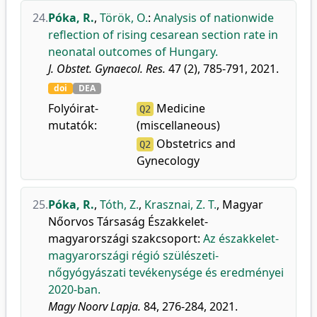
24.
Póka, R.
,
Török, O.
:
Analysis of nationwide
reflection of rising cesarean section rate in
neonatal outcomes of Hungary.
J. Obstet. Gynaecol. Res.
47 (2), 785-791, 2021.
doi
DEA
Folyóirat-
Medicine
Q2
mutatók:
(miscellaneous)
Obstetrics and
Q2
Gynecology
25.
Póka, R.
,
Tóth, Z.
,
Krasznai, Z. T.
,
Magyar
Nőorvos Társaság Északkelet-
magyarországi szakcsoport
:
Az északkelet-
magyarországi régió szülészeti-
nőgyógyászati tevékenysége és eredményei
2020-ban.
Magy Noorv Lapja.
84, 276-284, 2021.