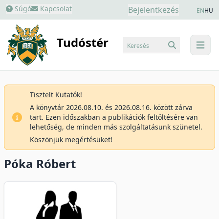
Súgó
Kapcsolat
Bejelentkezés
EN
HU
Tudóstér
Keresés
menu
Tisztelt Kutatók!
A könyvtár 2026.08.10. és 2026.08.16. között zárva
tart. Ezen időszakban a publikációk feltöltésére van
lehetőség, de minden más szolgáltatásunk szünetel.
Köszönjük megértésüket!
Póka Róbert