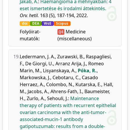
Jakab, A.
:
Haemangioma a méhnyakban: 4
eset ismertetése és irodalmi áttekintés.
Orv. hetil.
163 (5), 187-194, 2022.
doi
DEA
WoS
Scopus
Folyóirat-
Medicine
Q4
mutatók:
(miscellaneous)
19.
Ledermann, J. A.
,
Zurawski, B.
,
Raspagliesi,
F.
,
De Giorgi, U.
,
Arranz Arija, J.
,
Romeo
Marin, M.
,
Lisyanskaya, A.
,
Póka, R.
,
Markowska, J.
,
Cebotaru, C.
,
Casado
Herraez, A.
,
Colombo, N.
,
Kutarska, E.
,
Hall,
M.
,
Jacobs, A.
,
Ahrens-Fath, I.
,
Baumeister,
H.
,
Zurlo, A.
,
Sehouli, J.
:
Maintenance
therapy of patients with recurrent epithelial
ovarian carcinoma with the anti-tumor-
associated-mucin-1 antibody
gatipotuzumab: results from a double-