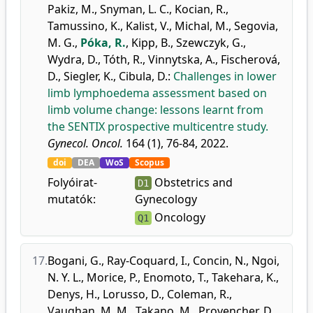
Pakiz, M.
,
Snyman, L. C.
,
Kocian, R.
,
Tamussino, K.
,
Kalist, V.
,
Michal, M.
,
Segovia,
M. G.
,
Póka, R.
,
Kipp, B.
,
Szewczyk, G.
,
Wydra, D.
,
Tóth, R.
,
Vinnytska, A.
,
Fischerová,
D.
,
Siegler, K.
,
Cibula, D.
:
Challenges in lower
limb lymphoedema assessment based on
limb volume change: lessons learnt from
the SENTIX prospective multicentre study.
Gynecol. Oncol.
164 (1), 76-84, 2022.
doi
DEA
WoS
Scopus
Folyóirat-
Obstetrics and
D1
mutatók:
Gynecology
Oncology
Q1
17.
Bogani, G.
,
Ray-Coquard, I.
,
Concin, N.
,
Ngoi,
N. Y. L.
,
Morice, P.
,
Enomoto, T.
,
Takehara, K.
,
Denys, H.
,
Lorusso, D.
,
Coleman, R.
,
Vaughan, M. M.
,
Takano, M.
,
Provencher, D.
,