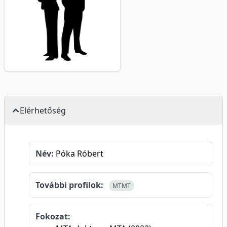
Elérhetőség
Név:
Póka Róbert
További profilok:
MTMT
Fokozat: