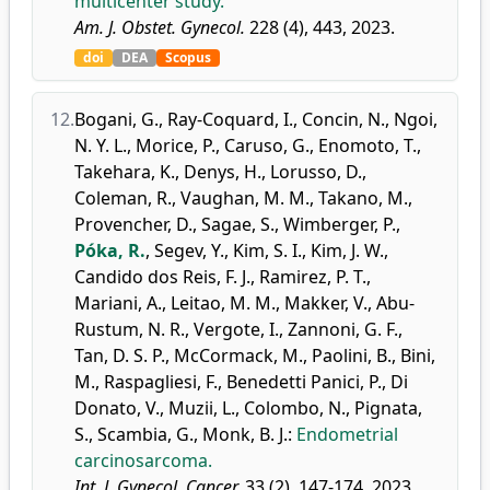
multicenter study.
Am. J. Obstet. Gynecol.
228 (4), 443, 2023.
doi
DEA
Scopus
12.
Bogani, G.
,
Ray-Coquard, I.
,
Concin, N.
,
Ngoi,
N. Y. L.
,
Morice, P.
,
Caruso, G.
,
Enomoto, T.
,
Takehara, K.
,
Denys, H.
,
Lorusso, D.
,
Coleman, R.
,
Vaughan, M. M.
,
Takano, M.
,
Provencher, D.
,
Sagae, S.
,
Wimberger, P.
,
Póka, R.
,
Segev, Y.
,
Kim, S. I.
,
Kim, J. W.
,
Candido dos Reis, F. J.
,
Ramirez, P. T.
,
Mariani, A.
,
Leitao, M. M.
,
Makker, V.
,
Abu-
Rustum, N. R.
,
Vergote, I.
,
Zannoni, G. F.
,
Tan, D. S. P.
,
McCormack, M.
,
Paolini, B.
,
Bini,
M.
,
Raspagliesi, F.
,
Benedetti Panici, P.
,
Di
Donato, V.
,
Muzii, L.
,
Colombo, N.
,
Pignata,
S.
,
Scambia, G.
,
Monk, B. J.
:
Endometrial
carcinosarcoma.
Int. J. Gynecol. Cancer.
33 (2), 147-174, 2023.