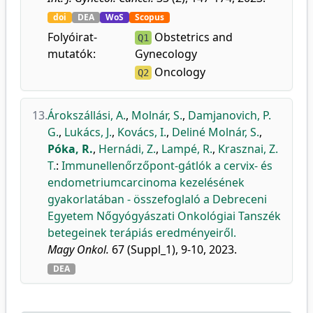
doi
DEA
WoS
Scopus
Folyóirat-
Obstetrics and
Q1
mutatók:
Gynecology
Oncology
Q2
13.
Árokszállási, A.
,
Molnár, S.
,
Damjanovich, P.
G.
,
Lukács, J.
,
Kovács, I.
,
Deliné Molnár, S.
,
Póka, R.
,
Hernádi, Z.
,
Lampé, R.
,
Krasznai, Z.
T.
:
Immunellenőrzőpont-gátlók a cervix- és
endometriumcarcinoma kezelésének
gyakorlatában - összefoglaló a Debreceni
Egyetem Nőgyógyászati Onkológiai Tanszék
betegeinek terápiás eredményeiről.
Magy Onkol.
67 (Suppl_1), 9-10, 2023.
DEA