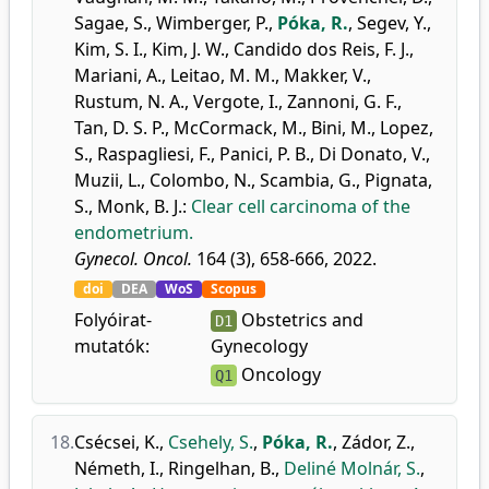
Sagae, S.
,
Wimberger, P.
,
Póka, R.
,
Segev, Y.
,
Kim, S. I.
,
Kim, J. W.
,
Candido dos Reis, F. J.
,
Mariani, A.
,
Leitao, M. M.
,
Makker, V.
,
Rustum, N. A.
,
Vergote, I.
,
Zannoni, G. F.
,
Tan, D. S. P.
,
McCormack, M.
,
Bini, M.
,
Lopez,
S.
,
Raspagliesi, F.
,
Panici, P. B.
,
Di Donato, V.
,
Muzii, L.
,
Colombo, N.
,
Scambia, G.
,
Pignata,
S.
,
Monk, B. J.
:
Clear cell carcinoma of the
endometrium.
Gynecol. Oncol.
164 (3), 658-666, 2022.
doi
DEA
WoS
Scopus
Folyóirat-
Obstetrics and
D1
mutatók:
Gynecology
Oncology
Q1
18.
Csécsei, K.
,
Csehely, S.
,
Póka, R.
,
Zádor, Z.
,
Németh, I.
,
Ringelhan, B.
,
Deliné Molnár, S.
,