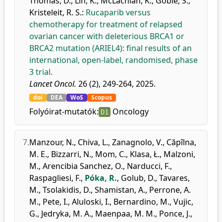
Thomas, D.
,
Lin, K.
,
McLachlan, K.
,
Goble, S.
,
Kristeleit, R. S.
:
Rucaparib versus
chemotherapy for treatment of relapsed
ovarian cancer with deleterious BRCA1 or
BRCA2 mutation (ARIEL4): final results of an
international, open-label, randomised, phase
3 trial.
Lancet Oncol.
26 (2), 249-264, 2025.
doi
DEA
WoS
Scopus
Folyóirat-mutatók:
Oncology
D1
7.
Manzour, N.
,
Chiva, L.
,
Zanagnolo, V.
,
Căpîlna,
M. E.
,
Bizzarri, N.
,
Mom, C.
,
Klasa, Ł.
,
Malzoni,
M.
,
Arencibia Sanchez, O.
,
Narducci, F.
,
Raspagliesi, F.
,
Póka, R.
,
Golub, D.
,
Tavares,
M.
,
Tsolakidis, D.
,
Shamistan, A.
,
Perrone, A.
M.
,
Pete, I.
,
Aluloski, I.
,
Bernardino, M.
,
Vujic,
G.
,
Jedryka, M. A.
,
Maenpaa, M. M.
,
Ponce, J.
,