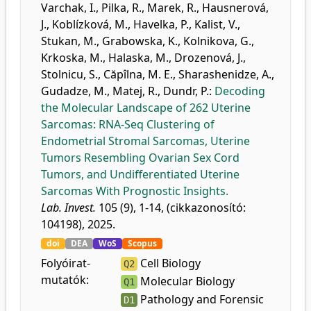
Varchak, I.
,
Pilka, R.
,
Marek, R.
,
Hausnerová,
J.
,
Koblízková, M.
,
Havelka, P.
,
Kalist, V.
,
Stukan, M.
,
Grabowska, K.
,
Kolnikova, G.
,
Krkoska, M.
,
Halaska, M.
,
Drozenová, J.
,
Stolnicu, S.
,
Căpîlna, M. E.
,
Sharashenidze, A.
,
Gudadze, M.
,
Matej, R.
,
Dundr, P.
:
Decoding
the Molecular Landscape of 262 Uterine
Sarcomas: RNA-Seq Clustering of
Endometrial Stromal Sarcomas, Uterine
Tumors Resembling Ovarian Sex Cord
Tumors, and Undifferentiated Uterine
Sarcomas With Prognostic Insights.
Lab. Invest.
105 (9), 1-14, (cikkazonosító:
104198), 2025.
doi
DEA
WoS
Scopus
Folyóirat-
Cell Biology
Q2
mutatók:
Molecular Biology
Q1
Pathology and Forensic
D1