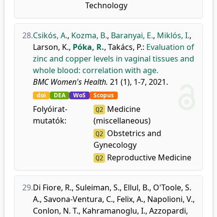
Technology
28.
Csikós, A.
,
Kozma, B.
,
Baranyai, E.
,
Miklós, I.
,
Larson, K.
,
Póka, R.
,
Takács, P.
:
Evaluation of
zinc and copper levels in vaginal tissues and
whole blood: correlation with age.
BMC Women's Health.
21 (1), 1-7, 2021.
doi
DEA
WoS
Scopus
Folyóirat-
Medicine
Q2
mutatók:
(miscellaneous)
Obstetrics and
Q2
Gynecology
Reproductive Medicine
Q2
29.
Di Fiore, R.
,
Suleiman, S.
,
Ellul, B.
,
O'Toole, S.
A.
,
Savona-Ventura, C.
,
Felix, A.
,
Napolioni, V.
,
Conlon, N. T.
,
Kahramanoglu, I.
,
Azzopardi,