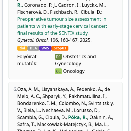
R.
,
Coronado, P. J.
,
Cadron, I.
,
Luyckx, M.
,
Fischerová, D.
,
Fischbach, R.
,
Cibula, D.
:
Preoperative tumour size assessment in
patients with early-stage cervical cancer:
final results of the SENTIX study.
Gynecol. Oncol.
196, 160-167, 2025.
doi
DEA
WoS
Scopus
Folyóirat-
Obstetrics and
D1
mutatók:
Gynecology
Oncology
Q1
6.
Oza, A. M.
,
Lisyanskaya, A.
,
Fedenko, A.
,
de
Melo, A. C.
,
Shparyk, Y.
,
Rakhmatullina, I.
,
Bondarenko, I. M.
,
Colombo, N.
,
Svintsitskiy,
V.
,
Biela, L.
,
Nechaeva, M.
,
Lorusso, D.
,
Scambia, G.
,
Cibula, D.
,
Póka, R.
,
Oaknin, A.
,
Safra, T.
,
Mackowiak-Matejczyk, B.
,
Ma, L.
,