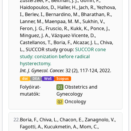
Zusterzeel, P.
,
Beltman, J. J.
,
Goffin, F.
,
Haidopoulos, D.
,
Haller, H.
,
Jach, R.
,
Yezhova,
I.
,
Berlev, I.
,
Bernardino, M.
,
Bharathan, R.
,
Lanner, M.
,
Maenpaa, M. M.
,
Sukhin, V.
,
Feron, J. G.
,
Fruscio, R.
,
Kukk, K.
,
Ponce, J.
,
Minguez, J. A.
,
Vázquez-Vicente, D.
,
Castellanos, T.
,
Boria, F.
,
Alcazar, J. L.
,
Chiva,
L.
,
SUCCOR study group
:
SUCCOR cone
study: conization before radical
hysterectomy.
Int. J. Gynecol. Cancer.
32 (2), 117-124, 2022.
doi
DEA
WoS
Scopus
Folyóirat-
Obstetrics and
D1
mutatók:
Gynecology
Oncology
Q2
22.
Boria, F.
,
Chiva, L.
,
Chacon, E.
,
Zanagnolo, V.
,
Fagotti, A.
,
Kucukmetin, A.
,
Mom, C.
,