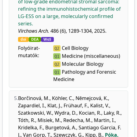
of low-grade endometrial stromal sarcoma:
refining the immunohistochemical profile of
LG-ESS on a large, molecularly confirmed
series.
Virchows Arch.
486 (6), 1289-1304, 2025.
doi
DEA
WoS
Folyóirat-
Cell Biology
Q2
mutatók:
Medicine (miscellaneous)
Q1
Molecular Biology
Q2
Pathology and Forensic
Q1
Medicine
5.
Borčinová, M.
,
Köhler, C.
,
Nĕmejcová, K.
,
Zapardiel, I.
,
Klat, J.
,
Frühauf, F.
,
Kalist, V.
,
Szatkowski, W.
,
Wydra, D.
,
Kocian, R.
,
Laky, R.
,
Tóth, R.
,
Misiek, M.
,
Redecha, M.
,
Martin, I.
,
Kridelka, F.
,
Burgetová, A.
,
Santiago Garcia, F.
J.
,
Van Gorp, T.
,
Szewczyk, G.
,
Kipp, B.
,
Póka,