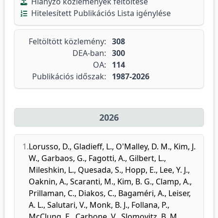
Hiányzó közlemények feltöltése
Hitelesített Publikációs Lista igénylése
Feltöltött közlemény:
308
DEA-ban:
300
OA:
114
Publikációs időszak:
1987-2026
2026
1.
Lorusso, D.
,
Gladieff, L.
,
O'Malley, D. M.
,
Kim, J.
W.
,
Garbaos, G.
,
Fagotti, A.
,
Gilbert, L.
,
Mileshkin, L.
,
Quesada, S.
,
Hopp, E.
,
Lee, Y. J.
,
Oaknin, A.
,
Scaranti, M.
,
Kim, B. G.
,
Clamp, A.
,
Prillaman, C.
,
Diakos, C.
,
Bagaméri, A.
,
Leiser,
A. L.
,
Salutari, V.
,
Monk, B. J.
,
Follana, P.
,
McClung, E.
,
Carbone, V.
,
Slomovitz, B. M.
,