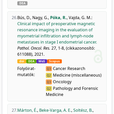
DEA
26.
Bús, D.
,
Nagy, G.
,
Póka, R.
,
Vajda, G. M.
:
Clinical impact of preoperative magnetic
resonance imaging in the evaluation of
myometrial infiltration and lymph-node
metastases in stage I endometrial cancer.
Pathol. Oncol. Res.
27, 1-8, (cikkazonosító:
611088), 2021.
doi
DEA
WoS
Scopus
Folyóirat-
Cancer Research
Q3
mutatók:
Medicine (miscellaneous)
Q2
Oncology
Q3
Pathology and Forensic
Q2
Medicine
27.
Márton, É.
,
Beke-Varga, A. E.
,
Soltész, B.
,