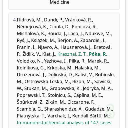
Medicine
4.
Flídrová, M.
,
Dundr, P.
,
Vránková, R.
,
Nĕmejcová, K.
,
Cibula, D.
,
Poncová, R.
,
Michalová, K.
,
Bouda, J.
,
Laco, J.
,
Ndukwe, M.
,
Ryś, J.
,
Książek, M.
,
Berjon, A.
,
Zapardiel, I.
,
Franin, I.
,
Njavro, A.
,
Hausnerová, J.
,
Bretová,
P.
,
Židlík, V.
,
Klat, J.
,
Krasznai, Z. T.
,
Póka, R.
,
Volodko, N.
,
Yezhova, I.
,
Pilka, R.
,
Marek, R.
,
Kolnikova, G.
,
Krkoska, M.
,
Halaska, M.
,
Drozenová, J.
,
Dolinská, D.
,
Kalist, V.
,
Bobinski,
M.
,
Ostrowska-Lesko, M.
,
Bizon, M.
,
Sawicki,
W.
,
Stukan, M.
,
Grabowska, K.
,
Jedryka, M. A.
,
Poprawski, T.
,
Stolnicu, S.
,
Căpîlna, M. E.
,
Špůrková, Z.
,
Zikán, M.
,
Ciccarone, F.
,
Scambia, G.
,
Sharashenidze, A.
,
Gudadze, M.
,
Piatnytska, T.
,
Varchak, I.
,
Kendall Bártů, M.
:
Immunohistochemical analysis of 147 cases