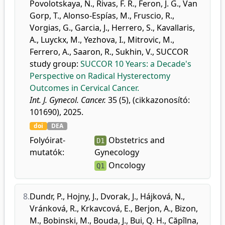
Povolotskaya, N.
,
Rivas, F. R.
,
Feron, J. G.
,
Van
Gorp, T.
,
Alonso-Espías, M.
,
Fruscio, R.
,
Vorgias, G.
,
Garcia, J.
,
Herrero, S.
,
Kavallaris,
A.
,
Luyckx, M.
,
Yezhova, I.
,
Mitrovic, M.
,
Ferrero, A.
,
Saaron, R.
,
Sukhin, V.
,
SUCCOR
study group
:
SUCCOR 10 Years: a Decade's
Perspective on Radical Hysterectomy
Outcomes in Cervical Cancer.
Int. J. Gynecol. Cancer.
35 (5), (cikkazonosító:
101690), 2025.
doi
DEA
Folyóirat-
Obstetrics and
D1
mutatók:
Gynecology
Oncology
Q1
8.
Dundr, P.
,
Hojny, J.
,
Dvorak, J.
,
Hájková, N.
,
Vránková, R.
,
Krkavcová, E.
,
Berjon, A.
,
Bizon,
M.
,
Bobinski, M.
,
Bouda, J.
,
Bui, Q. H.
,
Căpîlna,