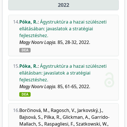
2022
14.
Póka, R.
:
Ágystruktúra a hazai szülészeti
ellátásában: javaslatok a stratégiai
fejlesztéshez.
Magy Noorv Lapja.
85, 28-32, 2022.
DEA
15.
Póka, R.
:
Ágystruktúra a hazai szülészeti
ellátásban: javaslatok a stratégiai
fejlesztéshez.
Magy Noorv Lapja.
85, 61-65, 2022.
DEA
16.
Borčinová, M.
,
Ragosch, V.
,
Jarkovský, J.
,
Bajsová, S.
,
Pilka, R.
,
Glickman, A.
,
Garrido-
Mallach, S.
,
Raspagliesi, F.
,
Szatkowski, W.
,