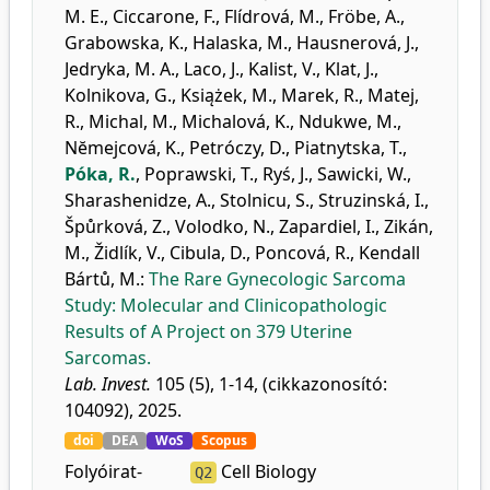
M. E.
,
Ciccarone, F.
,
Flídrová, M.
,
Fröbe, A.
,
Grabowska, K.
,
Halaska, M.
,
Hausnerová, J.
,
Jedryka, M. A.
,
Laco, J.
,
Kalist, V.
,
Klat, J.
,
Kolnikova, G.
,
Książek, M.
,
Marek, R.
,
Matej,
R.
,
Michal, M.
,
Michalová, K.
,
Ndukwe, M.
,
Nĕmejcová, K.
,
Petróczy, D.
,
Piatnytska, T.
,
Póka, R.
,
Poprawski, T.
,
Ryś, J.
,
Sawicki, W.
,
Sharashenidze, A.
,
Stolnicu, S.
,
Struzinská, I.
,
Špůrková, Z.
,
Volodko, N.
,
Zapardiel, I.
,
Zikán,
M.
,
Židlík, V.
,
Cibula, D.
,
Poncová, R.
,
Kendall
Bártů, M.
:
The Rare Gynecologic Sarcoma
Study: Molecular and Clinicopathologic
Results of A Project on 379 Uterine
Sarcomas.
Lab. Invest.
105 (5), 1-14, (cikkazonosító:
104092), 2025.
doi
DEA
WoS
Scopus
Folyóirat-
Cell Biology
Q2