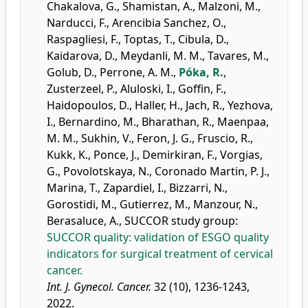
Chakalova, G.
,
Shamistan, A.
,
Malzoni, M.
,
Narducci, F.
,
Arencibia Sanchez, O.
,
Raspagliesi, F.
,
Toptas, T.
,
Cibula, D.
,
Kaidarova, D.
,
Meydanli, M. M.
,
Tavares, M.
,
Golub, D.
,
Perrone, A. M.
,
Póka, R.
,
Zusterzeel, P.
,
Aluloski, I.
,
Goffin, F.
,
Haidopoulos, D.
,
Haller, H.
,
Jach, R.
,
Yezhova,
I.
,
Bernardino, M.
,
Bharathan, R.
,
Maenpaa,
M. M.
,
Sukhin, V.
,
Feron, J. G.
,
Fruscio, R.
,
Kukk, K.
,
Ponce, J.
,
Demirkiran, F.
,
Vorgias,
G.
,
Povolotskaya, N.
,
Coronado Martin, P. J.
,
Marina, T.
,
Zapardiel, I.
,
Bizzarri, N.
,
Gorostidi, M.
,
Gutierrez, M.
,
Manzour, N.
,
Berasaluce, A.
,
SUCCOR study group
:
SUCCOR quality: validation of ESGO quality
indicators for surgical treatment of cervical
cancer.
Int. J. Gynecol. Cancer.
32 (10), 1236-1243,
2022.