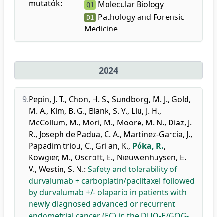
mutatók:
Molecular Biology
Q1
Pathology and Forensic
D1
Medicine
2024
9.
Pepin, J. T.
,
Chon, H. S.
,
Sundborg, M. J.
,
Gold,
M. A.
,
Kim, B. G.
,
Blank, S. V.
,
Liu, J. H.
,
McCollum, M.
,
Mori, M.
,
Moore, M. N.
,
Diaz, J.
R.
,
Joseph de Padua, C. A.
,
Martinez-Garcia, J.
,
Papadimitriou, C.
,
Gri an, K.
,
Póka, R.
,
Kowgier, M.
,
Oscroft, E.
,
Nieuwenhuysen, E.
V.
,
Westin, S. N.
:
Safety and tolerability of
durvalumab + carboplatin/paclitaxel followed
by durvalumab +/- olaparib in patients with
newly diagnosed advanced or recurrent
endometrial cancer (EC) in the DUO-E/GOG-