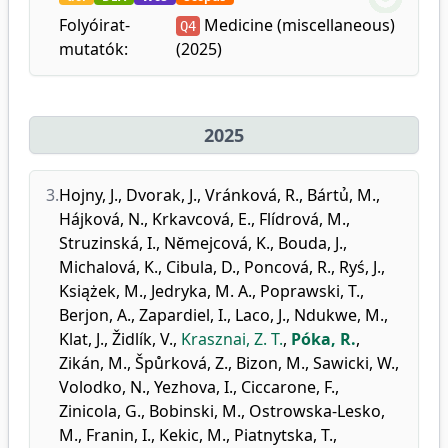
Folyóirat-
Medicine (miscellaneous)
Q4
mutatók:
(2025)
2025
3.
Hojny, J.
,
Dvorak, J.
,
Vránková, R.
,
Bártủ, M.
,
Hájková, N.
,
Krkavcová, E.
,
Flídrová, M.
,
Struzinská, I.
,
Nĕmejcová, K.
,
Bouda, J.
,
Michalová, K.
,
Cibula, D.
,
Poncová, R.
,
Ryś, J.
,
Książek, M.
,
Jedryka, M. A.
,
Poprawski, T.
,
Berjon, A.
,
Zapardiel, I.
,
Laco, J.
,
Ndukwe, M.
,
Klat, J.
,
Židlík, V.
,
Krasznai, Z. T.
,
Póka, R.
,
Zikán, M.
,
Špůrková, Z.
,
Bizon, M.
,
Sawicki, W.
,
Volodko, N.
,
Yezhova, I.
,
Ciccarone, F.
,
Zinicola, G.
,
Bobinski, M.
,
Ostrowska-Lesko,
M.
,
Franin, I.
,
Kekic, M.
,
Piatnytska, T.
,