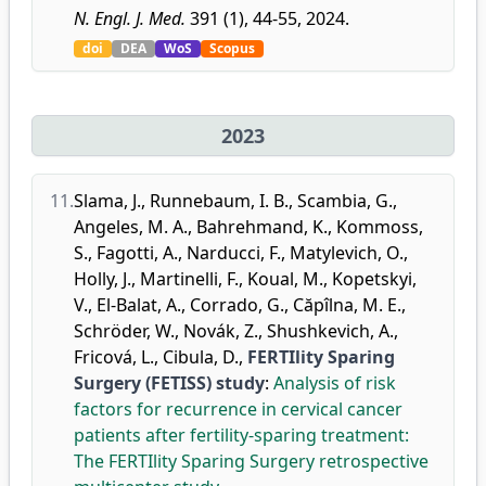
N. Engl. J. Med.
391 (1), 44-55, 2024.
doi
DEA
WoS
Scopus
2023
11.
Slama, J.
,
Runnebaum, I. B.
,
Scambia, G.
,
Angeles, M. A.
,
Bahrehmand, K.
,
Kommoss,
S.
,
Fagotti, A.
,
Narducci, F.
,
Matylevich, O.
,
Holly, J.
,
Martinelli, F.
,
Koual, M.
,
Kopetskyi,
V.
,
El-Balat, A.
,
Corrado, G.
,
Căpîlna, M. E.
,
Schröder, W.
,
Novák, Z.
,
Shushkevich, A.
,
Fricová, L.
,
Cibula, D.
,
FERTIlity Sparing
Surgery (FETISS) study
:
Analysis of risk
factors for recurrence in cervical cancer
patients after fertility-sparing treatment:
The FERTIlity Sparing Surgery retrospective