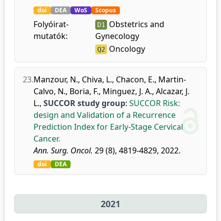
doi
DEA
WoS
Scopus
Folyóirat-
Obstetrics and
D1
mutatók:
Gynecology
Oncology
Q2
23.
Manzour, N.
,
Chiva, L.
,
Chacon, E.
,
Martin-
Calvo, N.
,
Boria, F.
,
Minguez, J. A.
,
Alcazar, J.
L.
,
SUCCOR study group
:
SUCCOR Risk:
design and Validation of a Recurrence
Prediction Index for Early-Stage Cervical
Cancer.
Ann. Surg. Oncol.
29 (8), 4819-4829, 2022.
doi
DEA
2021