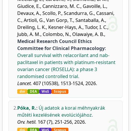
Giudice, E.
,
Cannizzaro, M. C.
,
Gavoille, L.
,
Devaux, A.
,
Scollo, P.
,
Scandurra, G.
,
Cassani,
C.
,
Artioli, G.
,
Van Gorp, T.
,
Santaballa, A.
,
Dreiling, L. K.
,
Kesner-Hays, A.
,
Tudor, I. C.
,
Jubb, A. M.
,
Colombo, N.
,
Olawaiye, A. B.
,
Medical Research Council Ethics
Committee for Clinical Pharmacology
:
Overall survival with relacorilant and nab-
paclitaxel in patients with platinum-resistant
ovarian cancer (ROSELLA): a phase 3
randomised controlled trial.
Lancet.
407 (10538), 1513-1524, 2026.
doi
DEA
WoS
Scopus
2.
Póka, R.
:
Új adatok a korai méhnyakrák
műtéti kezelésének evolúciójához.
Orv. hetil.
167 (7), 251-256, 2026.
doi
DEA
WoS
Scopus