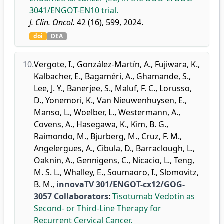
3041/ENGOT-EN10 trial.
J. Clin. Oncol.
42 (16), 599, 2024.
doi
DEA
10.
Vergote, I.
,
González-Martín, A.
,
Fujiwara, K.
,
Kalbacher, E.
,
Bagaméri, A.
,
Ghamande, S.
,
Lee, J. Y.
,
Banerjee, S.
,
Maluf, F. C.
,
Lorusso,
D.
,
Yonemori, K.
,
Van Nieuwenhuysen, E.
,
Manso, L.
,
Woelber, L.
,
Westermann, A.
,
Covens, A.
,
Hasegawa, K.
,
Kim, B. G.
,
Raimondo, M.
,
Bjurberg, M.
,
Cruz, F. M.
,
Angelergues, A.
,
Cibula, D.
,
Barraclough, L.
,
Oaknin, A.
,
Gennigens, C.
,
Nicacio, L.
,
Teng,
M. S. L.
,
Whalley, E.
,
Soumaoro, I.
,
Slomovitz,
B. M.
,
innovaTV 301/ENGOT-cx12/GOG-
3057 Collaborators
:
Tisotumab Vedotin as
Second- or Third-Line Therapy for
Recurrent Cervical Cancer.