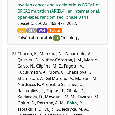
ovarian cancer and a deleterious BRCA1 or
BRCA2 mutation (ARIEL4): an international,
open-label, randomised, phase 3 trial.
Lancet Oncol.
23, 465-478, 2022.
doi
DEA
WoS
Scopus
Folyóirat-mutatók:
Oncology
D1
21.
Chacon, E.
,
Manzour, N.
,
Zanagnolo, V.
,
Querleu, D.
,
Núñez-Córdoba, J. M.
,
Martin-
Calvo, N.
,
Căpîlna, M. E.
,
Fagotti, A.
,
Kucukmetin, A.
,
Mom, C.
,
Chakalova, G.
,
Shamistan, A.
,
Gil Moreno, A.
,
Malzoni, M.
,
Narducci, F.
,
Arencibia Sanchez, O.
,
Raspagliesi, F.
,
Toptas, T.
,
Cibula, D.
,
Kaidarova, D.
,
Meydanli, M. M.
,
Tavares, M.
,
Golub, D.
,
Perrone, A. M.
,
Póka, R.
,
Tsolakidis, D.
,
Vujic, G.
,
Jedryka, M. A.
,