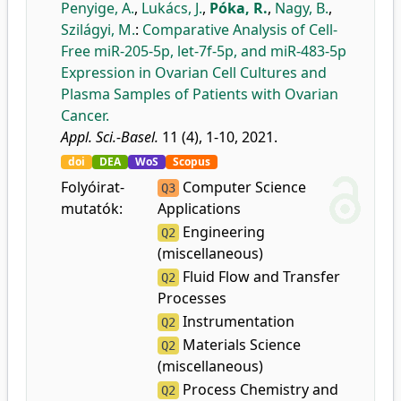
Penyige, A.
,
Lukács, J.
,
Póka, R.
,
Nagy, B.
,
Szilágyi, M.
:
Comparative Analysis of Cell-
Free miR-205-5p, let-7f-5p, and miR-483-5p
Expression in Ovarian Cell Cultures and
Plasma Samples of Patients with Ovarian
Cancer.
Appl. Sci.-Basel.
11 (4), 1-10, 2021.
doi
DEA
WoS
Scopus
Folyóirat-
Computer Science
Q3
mutatók:
Applications
Engineering
Q2
(miscellaneous)
Fluid Flow and Transfer
Q2
Processes
Instrumentation
Q2
Materials Science
Q2
(miscellaneous)
Process Chemistry and
Q2