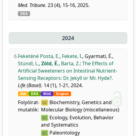
Med. Tribune.
23 (4), 15-16, 2025.
DEA
2024
6.
Feketéné Posta, E.
,
Fekete, I.
,
Gyarmati, É.
,
Stündl, L.
,
Zöld, É.
,
Barta, Z.
:
The Effects of
Artificial Sweeteners on Intestinal Nutrient-
Sensing Receptors: Dr. Jekyll or Mr. Hyde?.
Life (Basel).
14 (1), 1-21, 2024.
doi
DEA
WoS
Scopus
Folyóirat-
Biochemistry, Genetics and
Q2
mutatók:
Molecular Biology (miscellaneous)
Ecology, Evolution, Behavior
Q1
and Systematics
Paleontology
Q1