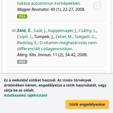
hatása autoimmun kórképekben.
Magyar Reumatol.
49 (1), 22-27, 2008.
DEA
46.
Zöld, É.
,
Gaál, J.
,
Kappelmayer, J.
,
Csáthy, L.
,
Csípő, I.
,
Tumpek, J.
,
Zeher, M.
,
Szegedi, G.
,
Bodolay, E.
:
D-vitamin-meghatározás nem-
differenciált collagenosisban.
Allerg. Klin. Immun.
11 (2), 34-42, 2008.
DEA
47.
Szodoray, P.
,
Nakken, B.
,
Baráth, S.
,
Gaál, J.
,
Ez a weboldal sütiket használ. Az Uniós törvények
Aleksza, M.
,
Zeher, M.
,
Sipka, S.
,
Szilágyi, A.
értelmében kérem, engedélyezze a sütik használatát, vagy
T.
,
Zöld, É.
,
Szegedi, G.
,
Bodolay, E.
:
zárja be az oldalt.
Progressive divergent shifts in natural and
Adatkezelési tájékoztató
induced T-regulatory cells signify the
Sütik engedélyezése
transition from undifferentiated to
definitive connective tissue disease.