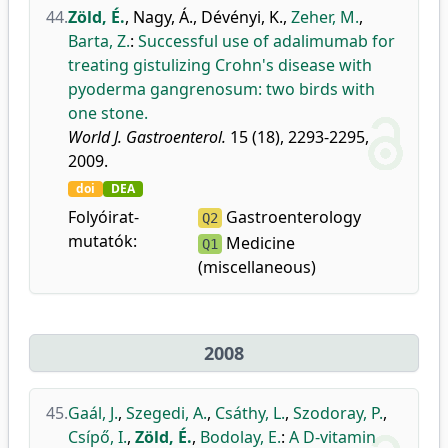
44.
Zöld, É.
,
Nagy, Á.
,
Dévényi, K.
,
Zeher, M.
,
Barta, Z.
:
Successful use of adalimumab for
treating gistulizing Crohn's disease with
pyoderma gangrenosum: two birds with
one stone.
World J. Gastroenterol.
15 (18), 2293-2295,
2009.
doi
DEA
Folyóirat-
Gastroenterology
Q2
mutatók:
Medicine
Q1
(miscellaneous)
2008
45.
Gaál, J.
,
Szegedi, A.
,
Csáthy, L.
,
Szodoray, P.
,
Csípő, I.
,
Zöld, É.
,
Bodolay, E.
:
A D-vitamin