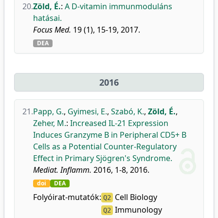
20.
Zöld, É.
:
A D-vitamin immunmoduláns
hatásai.
Focus Med.
19 (1), 15-19, 2017.
DEA
2016
21.
Papp, G.
,
Gyimesi, E.
,
Szabó, K.
,
Zöld, É.
,
Zeher, M.
:
Increased IL-21 Expression
Induces Granzyme B in Peripheral CD5+ B
Cells as a Potential Counter-Regulatory
Effect in Primary Sjögren's Syndrome.
Mediat. Inflamm.
2016, 1-8, 2016.
doi
DEA
Folyóirat-mutatók:
Cell Biology
Q2
Immunology
Q2