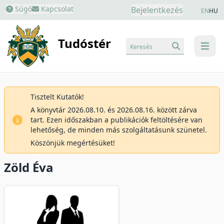
Súgó
Kapcsolat
Bejelentkezés
EN
HU
Tudóstér
Keresés
menu
Tisztelt Kutatók!
A könyvtár 2026.08.10. és 2026.08.16. között zárva
tart. Ezen időszakban a publikációk feltöltésére van
lehetőség, de minden más szolgáltatásunk szünetel.
Köszönjük megértésüket!
Zöld Éva