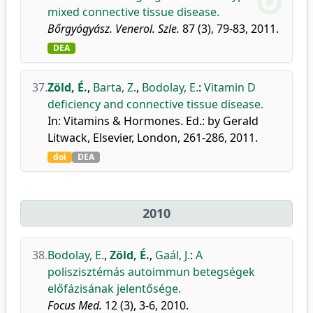
mixed connective tissue disease.
Bőrgyógyász. Venerol. Szle.
87 (3), 79-83, 2011.
DEA
37.
Zöld, É.
,
Barta, Z.
,
Bodolay, E.
:
Vitamin D
deficiency and connective tissue disease.
In: Vitamins & Hormones. Ed.: by Gerald
Litwack, Elsevier, London, 261-286, 2011.
doi
DEA
2010
38.
Bodolay, E.
,
Zöld, É.
,
Gaál, J.
:
A
poliszisztémás autoimmun betegségek
előfázisának jelentősége.
Focus Med.
12 (3), 3-6, 2010.