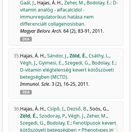
Gaál, J.
,
Hajas, Á. H.
,
Zeher, M.
,
Bodolay, E.
:
D-
vitamin analóg - alfacalcidol -
immunregulatorikus hatása nem
differenciált collagenosisban.
Magyar Belorv. Arch.
64 (2), 83-91, 2011.
DEA
35.
Hajas, Á. H.
,
Sándor, J.
,
Zöld, É.
,
Csáthy, L.
,
Végh, J.
,
Gyimesi, E.
,
Szegedi, G.
,
Bodolay, E.
:
D-vitamin elégtelenség kevert kötőszöveti
betegségben (MCTD).
Immunol. Szle.
3 (2), 16-25, 2011.
DEA
36.
Hajas, Á. H.
,
Csípő, I.
,
Dezső, B.
,
Soós, G.
,
Zöld, É.
,
Szodoray, P.
,
Végh, J.
,
Zeher, M.
,
Szegedi, G.
,
Bodolay, E.
:
Fenotípusok kevert
kötőszöveti betegségben = Phenotypes in