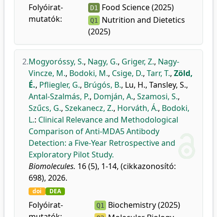
Folyóirat-
Food Science (2025)
D1
mutatók:
Nutrition and Dietetics
Q1
(2025)
2.
Mogyoróssy, S.
,
Nagy, G.
,
Griger, Z.
,
Nagy-
Vincze, M.
,
Bodoki, M.
,
Csige, D.
,
Tarr, T.
,
Zöld,
É.
,
Pfliegler, G.
,
Brúgós, B.
,
Lu, H.
,
Tansley, S.
,
Antal-Szalmás, P.
,
Domján, A.
,
Szamosi, S.
,
Szűcs, G.
,
Szekanecz, Z.
,
Horváth, Á.
,
Bodoki,
L.
:
Clinical Relevance and Methodological
Comparison of Anti-MDA5 Antibody
Detection: a Five-Year Retrospective and
Exploratory Pilot Study.
Biomolecules.
16 (5), 1-14, (cikkazonosító:
698), 2026.
doi
DEA
Folyóirat-
Biochemistry (2025)
Q1
mutatók: