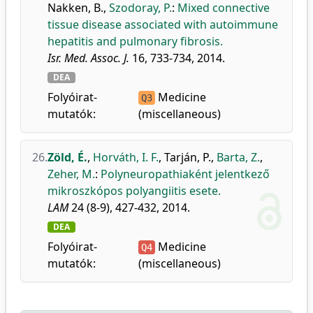
Nakken, B.
,
Szodoray, P.
:
Mixed connective
tissue disease associated with autoimmune
hepatitis and pulmonary fibrosis.
Isr. Med. Assoc. J.
16, 733-734, 2014.
DEA
Folyóirat-
Medicine
Q3
mutatók:
(miscellaneous)
26.
Zöld, É.
,
Horváth, I. F.
,
Tarján, P.
,
Barta, Z.
,
Zeher, M.
:
Polyneuropathiaként jelentkező
mikroszkópos polyangiitis esete.
LAM
24 (8-9), 427-432, 2014.
DEA
Folyóirat-
Medicine
Q4
mutatók:
(miscellaneous)