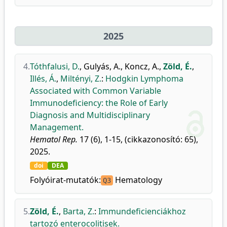
2025
4.
Tóthfalusi, D.
,
Gulyás, A.
,
Koncz, A.
,
Zöld, É.
,
Illés, Á.
,
Miltényi, Z.
:
Hodgkin Lymphoma
Associated with Common Variable
Immunodeficiency: the Role of Early
Diagnosis and Multidisciplinary
Management.
Hematol Rep.
17 (6), 1-15, (cikkazonosító: 65),
2025.
doi
DEA
Folyóirat-mutatók:
Hematology
Q3
5.
Zöld, É.
,
Barta, Z.
:
Immundeficienciákhoz
tartozó enterocolitisek.