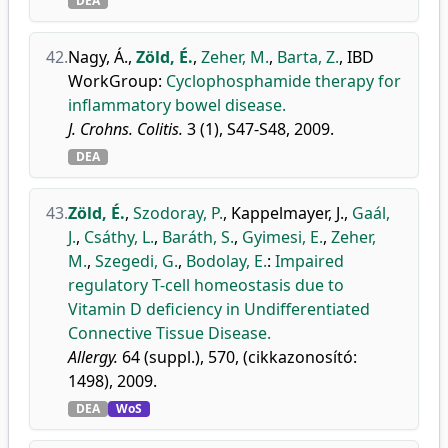
DEA
42.
Nagy, Á.
,
Zöld, É.
,
Zeher, M.
,
Barta, Z.
,
IBD
WorkGroup
:
Cyclophosphamide therapy for
inflammatory bowel disease.
J. Crohns. Colitis.
3 (1), S47-S48, 2009.
DEA
43.
Zöld, É.
,
Szodoray, P.
,
Kappelmayer, J.
,
Gaál,
J.
,
Csáthy, L.
,
Baráth, S.
,
Gyimesi, E.
,
Zeher,
M.
,
Szegedi, G.
,
Bodolay, E.
:
Impaired
regulatory T-cell homeostasis due to
Vitamin D deficiency in Undifferentiated
Connective Tissue Disease.
Allergy.
64 (suppl.), 570, (cikkazonosító:
1498), 2009.
DEA
WoS