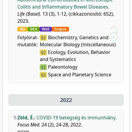
Colitis and Inflammatory Bowel Diseases.
Life (Basel).
13 (3), 1-12, (cikkazonosító: 652),
2023.
doi
DEA
WoS
Scopus
Folyóirat-
Biochemistry, Genetics and
Q2
mutatók:
Molecular Biology (miscellaneous)
Ecology, Evolution, Behavior
Q2
and Systematics
Paleontology
Q1
Space and Planetary Science
Q2
2022
9.
Zöld, É.
:
COVID-19 betegség és immunhiány.
Focus Med.
24 (2), 24-28, 2022.