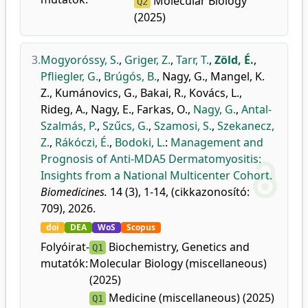
Molecular Biology
Q2
(2025)
3.
Mogyoróssy, S.
,
Griger, Z.
,
Tarr, T.
,
Zöld, É.
,
Pfliegler, G.
,
Brúgós, B.
,
Nagy, G.
,
Mangel, K.
Z.
,
Kumánovics, G.
,
Bakai, R.
,
Kovács, L.
,
Rideg, A.
,
Nagy, E.
,
Farkas, O.
,
Nagy, G.
,
Antal-
Szalmás, P.
,
Szűcs, G.
,
Szamosi, S.
,
Szekanecz,
Z.
,
Rákóczi, É.
,
Bodoki, L.
:
Management and
Prognosis of Anti-MDA5 Dermatomyositis:
Insights from a National Multicenter Cohort.
Biomedicines.
14 (3), 1-14, (cikkazonosító:
709), 2026.
doi
DEA
WoS
Scopus
Folyóirat-
Biochemistry, Genetics and
Q1
mutatók:
Molecular Biology (miscellaneous)
(2025)
Medicine (miscellaneous) (2025)
Q1