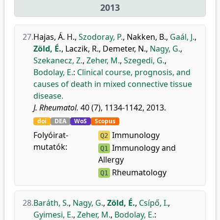
2013
27.
Hajas, Á. H.
,
Szodoray, P.
,
Nakken, B.
,
Gaál, J.
,
Zöld, É.
,
Laczik, R.
,
Demeter, N.
,
Nagy, G.
,
Szekanecz, Z.
,
Zeher, M.
,
Szegedi, G.
,
Bodolay, E.
:
Clinical course, prognosis, and
causes of death in mixed connective tissue
disease.
J. Rheumatol.
40 (7), 1134-1142, 2013.
doi
DEA
WoS
Scopus
Folyóirat-
Immunology
Q2
mutatók:
Immunology and
Q1
Allergy
Rheumatology
Q1
28.
Baráth, S.
,
Nagy, G.
,
Zöld, É.
,
Csípő, I.
,
Gyimesi, E.
,
Zeher, M.
,
Bodolay, E.
: