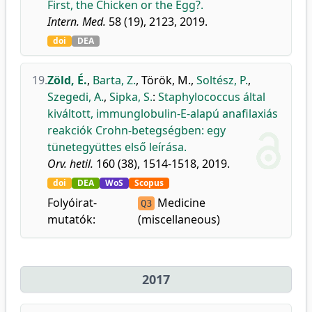
First, the Chicken or the Egg?.
Intern. Med.
58 (19), 2123, 2019.
doi
DEA
19.
Zöld, É.
,
Barta, Z.
,
Török, M.
,
Soltész, P.
,
Szegedi, A.
,
Sipka, S.
:
Staphylococcus által
kiváltott, immunglobulin-E-alapú anafilaxiás
reakciók Crohn-betegségben: egy
tünetegyüttes első leírása.
Orv. hetil.
160 (38), 1514-1518, 2019.
doi
DEA
WoS
Scopus
Folyóirat-
Medicine
Q3
mutatók:
(miscellaneous)
2017