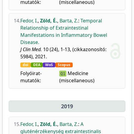
mutatók:
(miscellaneous)
14.
Fedor, I.
,
Zöld, É.
,
Barta, Z.
:
Temporal
Relationship of Extraintestinal
Manifestations in Inflammatory Bowel
Disease.
J Clin Med.
10 (24), 1-13, (cikkazonosító:
5984), 2021.
doi
DEA
WoS
Scopus
Folyóirat-
Medicine
Q1
mutatók:
(miscellaneous)
2019
15.
Fedor, I.
,
Zöld, É.
,
Barta, Z.
:
A
gluténérzékenység extraintestinalis