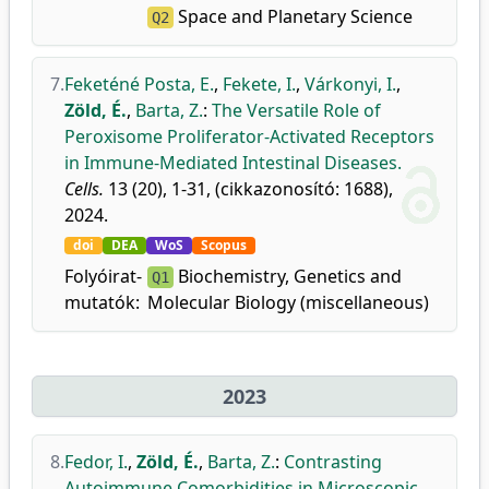
Space and Planetary Science
Q2
7.
Feketéné Posta, E.
,
Fekete, I.
,
Várkonyi, I.
,
Zöld, É.
,
Barta, Z.
:
The Versatile Role of
Peroxisome Proliferator-Activated Receptors
in Immune-Mediated Intestinal Diseases.
Cells.
13 (20), 1-31, (cikkazonosító: 1688),
2024.
doi
DEA
WoS
Scopus
Folyóirat-
Biochemistry, Genetics and
Q1
mutatók:
Molecular Biology (miscellaneous)
2023
8.
Fedor, I.
,
Zöld, É.
,
Barta, Z.
:
Contrasting
Autoimmune Comorbidities in Microscopic