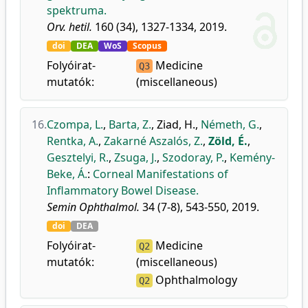
spektruma.
Orv. hetil.
160 (34), 1327-1334, 2019.
doi
DEA
WoS
Scopus
Folyóirat-
Medicine
Q3
mutatók:
(miscellaneous)
16.
Czompa, L.
,
Barta, Z.
,
Ziad, H.
,
Németh, G.
,
Rentka, A.
,
Zakarné Aszalós, Z.
,
Zöld, É.
,
Gesztelyi, R.
,
Zsuga, J.
,
Szodoray, P.
,
Kemény-
Beke, Á.
:
Corneal Manifestations of
Inflammatory Bowel Disease.
Semin Ophthalmol.
34 (7-8), 543-550, 2019.
doi
DEA
Folyóirat-
Medicine
Q2
mutatók:
(miscellaneous)
Ophthalmology
Q2