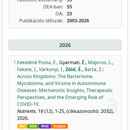
DEA-ban:
55
OA:
23
Publikációs időszak:
2003-2026
2026
1.
Feketéné Posta, E.
,
Gyarmati, É.
,
Majoros, L.
,
Fekete, I.
,
Várkonyi, I.
,
Zöld, É.
,
Barta, Z.
:
Across Kingdoms: The Bacteriome,
Mycobiome, and Virome in Autoimmune
Diseases: Mechanistic Insights, Therapeutic
Perspectives, and the Emerging Role of
COVID-19.
Nutrients.
18 (12), 1-25, (cikkazonosító: 2032),
2026.
doi
DEA
WoS
Scopus