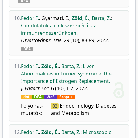
DEA
10.
Fedor, I.
,
Gyarmati, É.
,
Zöld, É.
,
Barta, Z.
:
Gondolatok a cink szerepéről az
immunrendszerünkben.
Orvostovábbk. szle.
29 (10), 83-89, 2022.
DEA
11.
Fedor, I.
,
Zöld, É.
,
Barta, Z.
:
Liver
Abnormalities in Turner Syndrome: the
Importance of Estrogen Replacement.
J. Endocr. Soc.
6 (10), 1-7, 2022.
doi
DEA
WoS
Scopus
Folyóirat-
Endocrinology, Diabetes
Q2
mutatók:
and Metabolism
12.
Fedor, I.
,
Zöld, É.
,
Barta, Z.
:
Microscopic