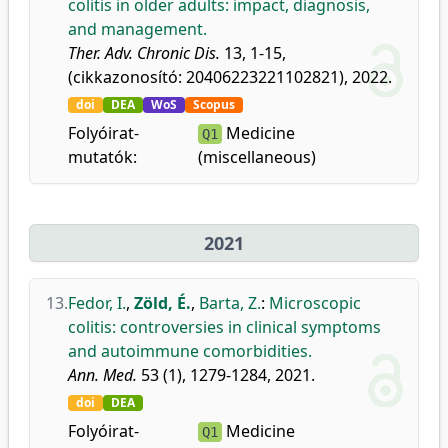
colitis in older adults: impact, diagnosis,
and management.
Ther. Adv. Chronic Dis.
13, 1-15,
(cikkazonosító: 20406223221102821), 2022.
doi
DEA
WoS
Scopus
Folyóirat-
Medicine
Q1
mutatók:
(miscellaneous)
2021
13.
Fedor, I.
,
Zöld, É.
,
Barta, Z.
:
Microscopic
colitis: controversies in clinical symptoms
and autoimmune comorbidities.
Ann. Med.
53 (1), 1279-1284, 2021.
doi
DEA
Folyóirat-
Medicine
Q1