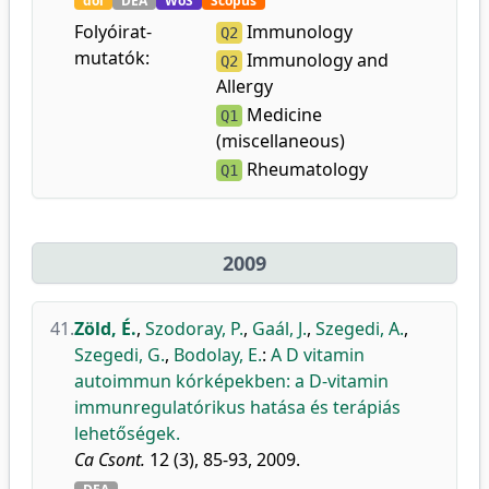
doi
DEA
WoS
Scopus
Folyóirat-
Immunology
Q2
mutatók:
Immunology and
Q2
Allergy
Medicine
Q1
(miscellaneous)
Rheumatology
Q1
2009
41.
Zöld, É.
,
Szodoray, P.
,
Gaál, J.
,
Szegedi, A.
,
Szegedi, G.
,
Bodolay, E.
:
A D vitamin
autoimmun kórképekben: a D-vitamin
immunregulatórikus hatása és terápiás
lehetőségek.
Ca Csont.
12 (3), 85-93, 2009.