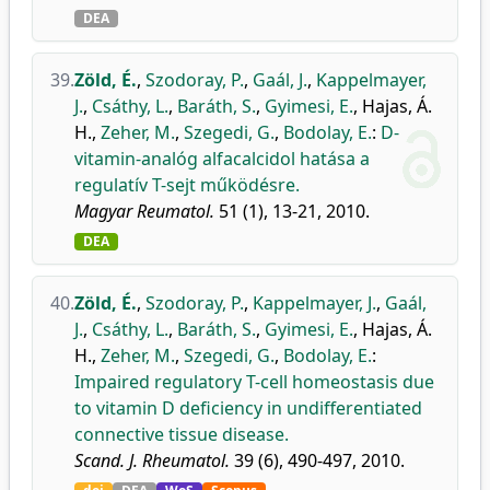
DEA
39.
Zöld, É.
,
Szodoray, P.
,
Gaál, J.
,
Kappelmayer,
J.
,
Csáthy, L.
,
Baráth, S.
,
Gyimesi, E.
,
Hajas, Á.
H.
,
Zeher, M.
,
Szegedi, G.
,
Bodolay, E.
:
D-
vitamin-analóg alfacalcidol hatása a
regulatív T-sejt működésre.
Magyar Reumatol.
51 (1), 13-21, 2010.
DEA
40.
Zöld, É.
,
Szodoray, P.
,
Kappelmayer, J.
,
Gaál,
J.
,
Csáthy, L.
,
Baráth, S.
,
Gyimesi, E.
,
Hajas, Á.
H.
,
Zeher, M.
,
Szegedi, G.
,
Bodolay, E.
:
Impaired regulatory T-cell homeostasis due
to vitamin D deficiency in undifferentiated
connective tissue disease.
Scand. J. Rheumatol.
39 (6), 490-497, 2010.