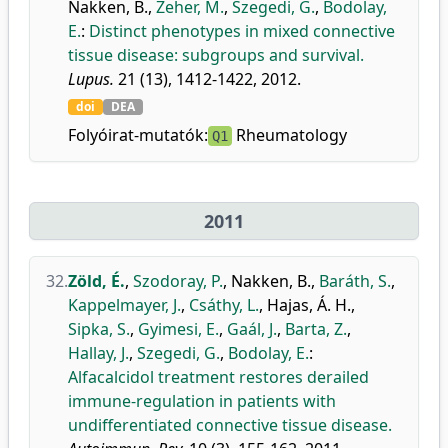
Nakken, B.
,
Zeher, M.
,
Szegedi, G.
,
Bodolay,
E.
:
Distinct phenotypes in mixed connective
tissue disease: subgroups and survival.
Lupus.
21 (13), 1412-1422, 2012.
doi
DEA
Folyóirat-mutatók:
Rheumatology
Q1
2011
32.
Zöld, É.
,
Szodoray, P.
,
Nakken, B.
,
Baráth, S.
,
Kappelmayer, J.
,
Csáthy, L.
,
Hajas, Á. H.
,
Sipka, S.
,
Gyimesi, E.
,
Gaál, J.
,
Barta, Z.
,
Hallay, J.
,
Szegedi, G.
,
Bodolay, E.
:
Alfacalcidol treatment restores derailed
immune-regulation in patients with
undifferentiated connective tissue disease.