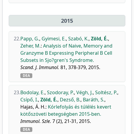
2015
22.
Papp, G.
,
Gyimesi, E.
,
Szabó, K.
,
Zöld, É.
,
Zeher, M.
:
Analysis of Naive, Memory and
Granzyme B Expressing Peripheral B Cell
Subsets in Sjo?gren's Syndrome.
Scand. J. Immunol.
81, 378-379, 2015.
DEA
23.
Bodolay, E.
,
Szodoray, P.
,
Végh, J.
,
Soltész, P.
,
Csípő, I.
,
Zöld, É.
,
Dezső, B.
,
Baráth, S.
,
Hajas, Á. H.
:
Kórlefolyás és túlélés kevert
kötőszöveti betegségben 2015-ben.
Immunol. Szle.
7 (2), 21-31, 2015.
DEA