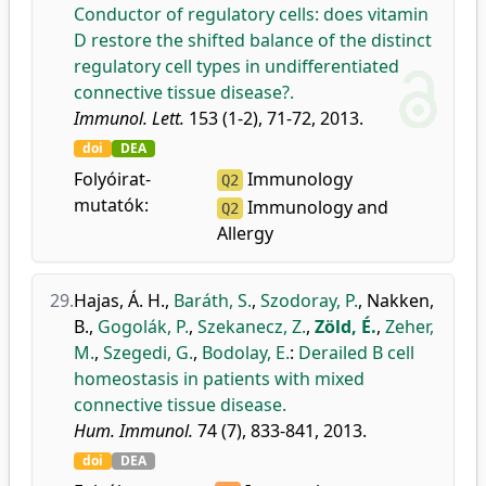
Conductor of regulatory cells: does vitamin
D restore the shifted balance of the distinct
regulatory cell types in undifferentiated
connective tissue disease?.
Immunol. Lett.
153 (1-2), 71-72, 2013.
doi
DEA
Folyóirat-
Immunology
Q2
mutatók:
Immunology and
Q2
Allergy
29.
Hajas, Á. H.
,
Baráth, S.
,
Szodoray, P.
,
Nakken,
B.
,
Gogolák, P.
,
Szekanecz, Z.
,
Zöld, É.
,
Zeher,
M.
,
Szegedi, G.
,
Bodolay, E.
:
Derailed B cell
homeostasis in patients with mixed
connective tissue disease.
Hum. Immunol.
74 (7), 833-841, 2013.
doi
DEA