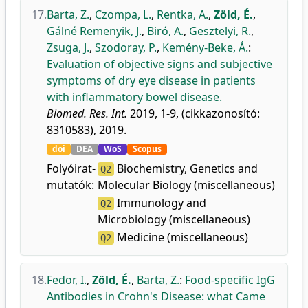
17.
Barta, Z.
,
Czompa, L.
,
Rentka, A.
,
Zöld, É.
,
Gálné Remenyik, J.
,
Biró, A.
,
Gesztelyi, R.
,
Zsuga, J.
,
Szodoray, P.
,
Kemény-Beke, Á.
:
Evaluation of objective signs and subjective
symptoms of dry eye disease in patients
with inflammatory bowel disease.
Biomed. Res. Int.
2019, 1-9, (cikkazonosító:
8310583), 2019.
doi
DEA
WoS
Scopus
Folyóirat-
Biochemistry, Genetics and
Q2
mutatók:
Molecular Biology (miscellaneous)
Immunology and
Q2
Microbiology (miscellaneous)
Medicine (miscellaneous)
Q2
18.
Fedor, I.
,
Zöld, É.
,
Barta, Z.
:
Food-specific IgG
Antibodies in Crohn's Disease: what Came