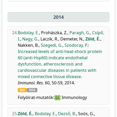
2014
24.
Bodolay, E.
,
Prohászka, Z.
,
Paragh, G.
,
Csípő,
I.
,
Nagy, G.
,
Laczik, R.
,
Demeter, N.
,
Zöld, É.
,
Nakken, B.
,
Szegedi, G.
,
Szodoray, P.
:
Increased levels of anti-heat-shock protein
60 (anti-Hsp60) indicate endothelial
dysfunction, atherosclerosis and
cardiovascular diseases in patients with
mixed connective tissue disease.
Immunol. Res.
60, 50-59, 2014.
doi
DEA
Folyóirat-mutatók:
Immunology
Q1
25.
Zöld, É.
,
Bodolay, E.
,
Dezső, B.
,
Soós, G.
,