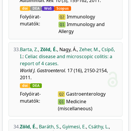
Autoimmun. Rev.
10 (3), 155-162, 2011.
doi
DEA
WoS
Scopus
Folyóirat-
Immunology
Q2
mutatók:
Immunology and
Q1
Allergy
33.
Barta, Z.
,
Zöld, É.
,
Nagy, Á.
,
Zeher, M.
,
Csípő,
I.
:
Celiac disease and microscopic colitis: a
report of 4 cases.
World J. Gastroenterol.
17 (16), 2150-2154,
2011.
doi
DEA
Folyóirat-
Gastroenterology
Q2
mutatók:
Medicine
Q1
(miscellaneous)
34.
Zöld, É.
,
Baráth, S.
,
Gyimesi, E.
,
Csáthy, L.
,