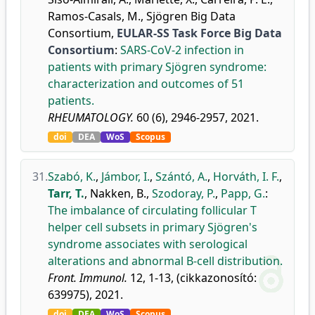
Ramos-Casals, M.
,
Sjögren Big Data
Consortium
,
EULAR-SS Task Force Big Data
Consortium
:
SARS-CoV-2 infection in
patients with primary Sjögren syndrome:
characterization and outcomes of 51
patients.
RHEUMATOLOGY.
60 (6), 2946-2957, 2021.
doi
DEA
WoS
Scopus
31.
Szabó, K.
,
Jámbor, I.
,
Szántó, A.
,
Horváth, I. F.
,
Tarr, T.
,
Nakken, B.
,
Szodoray, P.
,
Papp, G.
:
The imbalance of circulating follicular T
helper cell subsets in primary Sjögren's
syndrome associates with serological
alterations and abnormal B-cell distribution.
Front. Immunol.
12, 1-13, (cikkazonosító:
639975), 2021.
doi
DEA
WoS
Scopus