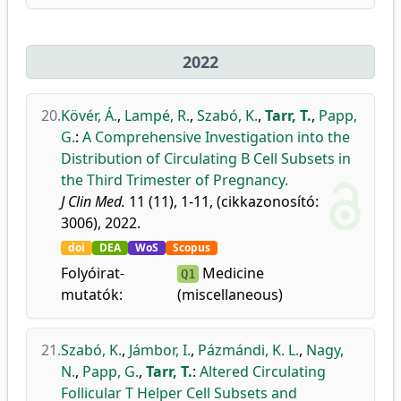
2022
20.
Kövér, Á.
,
Lampé, R.
,
Szabó, K.
,
Tarr, T.
,
Papp,
G.
:
A Comprehensive Investigation into the
Distribution of Circulating B Cell Subsets in
the Third Trimester of Pregnancy.
J Clin Med.
11 (11), 1-11, (cikkazonosító:
3006), 2022.
doi
DEA
WoS
Scopus
Folyóirat-
Medicine
Q1
mutatók:
(miscellaneous)
21.
Szabó, K.
,
Jámbor, I.
,
Pázmándi, K. L.
,
Nagy,
N.
,
Papp, G.
,
Tarr, T.
:
Altered Circulating
Follicular T Helper Cell Subsets and