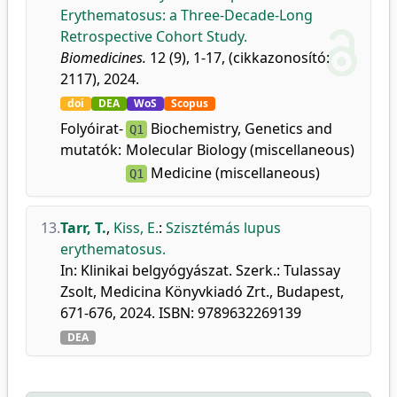
Erythematosus: a Three-Decade-Long
Retrospective Cohort Study.
Biomedicines.
12 (9), 1-17, (cikkazonosító:
2117), 2024.
doi
DEA
WoS
Scopus
Folyóirat-
Biochemistry, Genetics and
Q1
mutatók:
Molecular Biology (miscellaneous)
Medicine (miscellaneous)
Q1
13.
Tarr, T.
,
Kiss, E.
:
Szisztémás lupus
erythematosus.
In: Klinikai belgyógyászat. Szerk.: Tulassay
Zsolt, Medicina Könyvkiadó Zrt., Budapest,
671-676, 2024. ISBN: 9789632269139
DEA