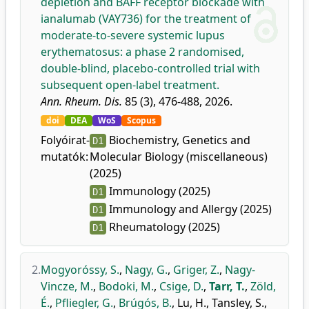
depletion and BAFF receptor blockade with
ianalumab (VAY736) for the treatment of
moderate-to-severe systemic lupus
erythematosus: a phase 2 randomised,
double-blind, placebo-controlled trial with
subsequent open-label treatment.
Ann. Rheum. Dis.
85 (3), 476-488, 2026.
doi
DEA
WoS
Scopus
Folyóirat-
Biochemistry, Genetics and
D1
mutatók:
Molecular Biology (miscellaneous)
(2025)
Immunology (2025)
D1
Immunology and Allergy (2025)
D1
Rheumatology (2025)
D1
2.
Mogyoróssy, S.
,
Nagy, G.
,
Griger, Z.
,
Nagy-
Vincze, M.
,
Bodoki, M.
,
Csige, D.
,
Tarr, T.
,
Zöld,
É.
,
Pfliegler, G.
,
Brúgós, B.
,
Lu, H.
,
Tansley, S.
,