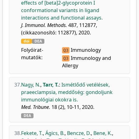
effects of [beta]2-glycoprotein I
conformational variants in ligand
interactions and functional assays.
J. Immunol. Methods.
487, 112877,
(cikkazonosító: 112877), 2020.
doi
DEA
Folyóirat-
Immunology
Q3
mutatók:
Immunology and
Q3
Allergy
37.
Nagy, N.
,
Tarr, T.
:
Ismétlődő vetélések,
praeeclampsia, meddőség: gondoljunk
immunológiai okokra is.
Med. Tribune.
18 (2), 10-11, 2020.
DEA
38.
Fekete, T.
,
Ágics, B.
,
Bencze, D.
,
Bene, K.
,