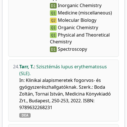
Inorganic Chemistry
D1
Medicine (miscellaneous)
Q1
Molecular Biology
Q2
Organic Chemistry
Q1
Physical and Theoretical
Q1
Chemistry
Spectroscopy
D1
24.
Tarr, T.
:
Szisztémás lupus erythematosus
(SLE).
In: Klinikai alapismeretek fogorvos- és
gyógyszerészhallgatóknak. Szerk.: Boda
Zoltán, Tornai István, Medicina Könyvkiadó
Zrt., Budapest, 250-253, 2022. ISBN:
9789632268231
DEA