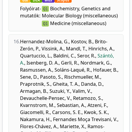
doi
DEA
WoS
Scopus
Folyóirat-
Biochemistry, Genetics and
Q1
mutatók:
Molecular Biology (miscellaneous)
Medicine (miscellaneous)
Q1
16.
Hernandez-Molina, G.
,
Kostov, B.
,
Brito-
Zerón, P.
,
Vissink, A.
,
Mandl, T.
,
Hinrichs, A.
,
Quartuccio, L.
,
Baldini, C.
,
Seror, R.
,
Szántó,
A.
,
Isenberg, D. A.
,
Gerli, R.
,
Nordmark, G.
,
Rasmussen, A.
,
Soláns-Laqué, R.
,
Hofauer, B.
,
Sene, D.
,
Pasoto, S.
,
Rischmueller, M.
,
Praprotnik, S.
,
Gheita, T. A.
,
Danda, D.
,
Armagan, B.
,
Suzuki, Y.
,
Valim, V.
,
Devauchelle-Pensec, V.
,
Retamozo, S.
,
Kvarnstrom, M.
,
Sebastian, A.
,
Atzeni, F.
,
Giacomelli, R.
,
Carsons, S. E.
,
Kwok, S. K.
,
Nakamura, H.
,
Fernandes Moça Trevisani, V.
,
Flores-Chávez, A.
,
Mariette, X.
,
Ramos-