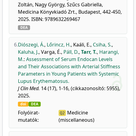
Zoltán, Nagy György, Szűcs Gabriella,
Medicina Könyvkiadó Zrt., Budapest, 442-450,
2025. ISBN: 9789632269467
DEA
6.
Diószegi, Á.
,
Lőrincz, H.
,
Kaáli, E.
,
Csiha, S.
,
Kaluha, J.
,
Varga, É.
,
Páll, D.
,
Tarr, T.
,
Harangi,
M.
:
Assessment of Serum Endocan Levels
and Their Associations with Arterial Stiffness
Parameters in Young Patients with Systemic
Lupus Erythematosus.
J Clin Med.
14 (17), 1-16, (cikkazonosító: 5955),
2025.
doi
DEA
Folyóirat-
Medicine
Q2
mutatók:
(miscellaneous)