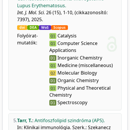
Lupus Erythematosus.
Int. J. Mol. Sci.
26 (15), 1-10, (cikkazonosító:
7397), 2025.
doi
DEA
WoS
Scopus
Folyóirat-
Catalysis
Q1
mutatók:
Computer Science
Q1
Applications
Inorganic Chemistry
D1
Medicine (miscellaneous)
Q1
Molecular Biology
Q2
Organic Chemistry
D1
Physical and Theoretical
Q1
Chemistry
Spectroscopy
D1
5.
Tarr, T.
:
Antifoszfolipid szindróma (APS).
In: Klinikai immunológia. Szerk.: Szekanecz