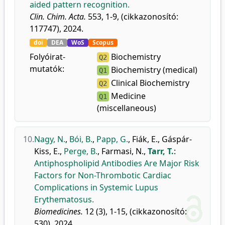
aided pattern recognition.
Clin. Chim. Acta.
553, 1-9, (cikkazonosító:
117747), 2024.
doi
DEA
WoS
Scopus
Folyóirat-
Biochemistry
Q2
mutatók:
Biochemistry (medical)
Q1
Clinical Biochemistry
Q2
Medicine
Q1
(miscellaneous)
10.
Nagy, N.
,
Bói, B.
,
Papp, G.
,
Fiák, E.
,
Gáspár-
Kiss, E.
,
Perge, B.
,
Farmasi, N.
,
Tarr, T.
:
Antiphospholipid Antibodies Are Major Risk
Factors for Non-Thrombotic Cardiac
Complications in Systemic Lupus
Erythematosus.
Biomedicines.
12 (3), 1-15, (cikkazonosító:
530), 2024.