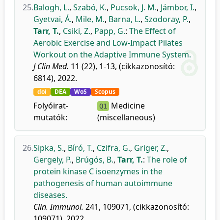
25.
Balogh, L.
,
Szabó, K.
,
Pucsok, J. M.
,
Jámbor, I.
,
Gyetvai, Á.
,
Mile, M.
,
Barna, L.
,
Szodoray, P.
,
Tarr, T.
,
Csiki, Z.
,
Papp, G.
:
The Effect of
Aerobic Exercise and Low-Impact Pilates
Workout on the Adaptive Immune System.
J Clin Med.
11 (22), 1-13, (cikkazonosító:
6814), 2022.
doi
DEA
WoS
Scopus
Folyóirat-
Medicine
Q1
mutatók:
(miscellaneous)
26.
Sipka, S.
,
Bíró, T.
,
Czifra, G.
,
Griger, Z.
,
Gergely, P.
,
Brúgós, B.
,
Tarr, T.
:
The role of
protein kinase C isoenzymes in the
pathogenesis of human autoimmune
diseases.
Clin. Immunol.
241, 109071, (cikkazonosító:
109071), 2022.