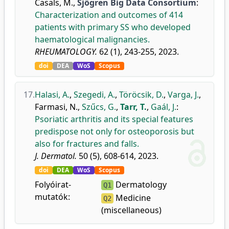
Casals, M.
,
Sjögren Big Data Consortium
:
Characterization and outcomes of 414
patients with primary SS who developed
haematological malignancies.
RHEUMATOLOGY.
62 (1), 243-255, 2023.
doi
DEA
WoS
Scopus
17.
Halasi, A.
,
Szegedi, A.
,
Töröcsik, D.
,
Varga, J.
,
Farmasi, N.
,
Szűcs, G.
,
Tarr, T.
,
Gaál, J.
:
Psoriatic arthritis and its special features
predispose not only for osteoporosis but
also for fractures and falls.
J. Dermatol.
50 (5), 608-614, 2023.
doi
DEA
WoS
Scopus
Folyóirat-
Dermatology
Q1
mutatók:
Medicine
Q2
(miscellaneous)