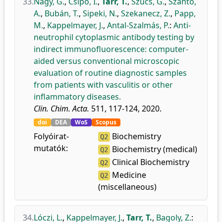
33.
Nagy, G.
,
Csípő, I.
,
Tarr, T.
,
Szűcs, G.
,
Szántó,
A.
,
Bubán, T.
,
Sipeki, N.
,
Szekanecz, Z.
,
Papp,
M.
,
Kappelmayer, J.
,
Antal-Szalmás, P.
:
Anti-
neutrophil cytoplasmic antibody testing by
indirect immunofluorescence: computer-
aided versus conventional microscopic
evaluation of routine diagnostic samples
from patients with vasculitis or other
inflammatory diseases.
Clin. Chim. Acta.
511, 117-124, 2020.
doi
DEA
WoS
Scopus
Folyóirat-
Biochemistry
Q2
mutatók:
Biochemistry (medical)
Q2
Clinical Biochemistry
Q2
Medicine
Q2
(miscellaneous)
34.
Lóczi, L.
,
Kappelmayer, J.
,
Tarr, T.
,
Bagoly, Z.
: