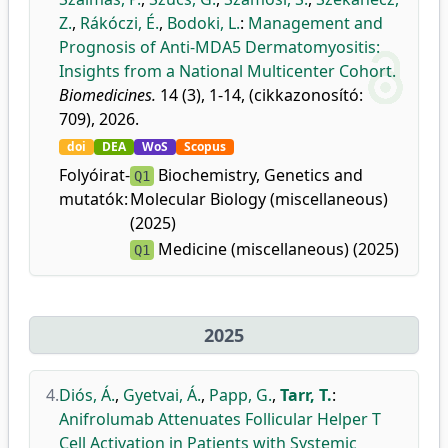
Z.
,
Rákóczi, É.
,
Bodoki, L.
:
Management and
Prognosis of Anti-MDA5 Dermatomyositis:
Insights from a National Multicenter Cohort.
Biomedicines.
14 (3), 1-14, (cikkazonosító:
709), 2026.
doi
DEA
WoS
Scopus
Folyóirat-
Biochemistry, Genetics and
Q1
mutatók:
Molecular Biology (miscellaneous)
(2025)
Medicine (miscellaneous) (2025)
Q1
2025
4.
Diós, Á.
,
Gyetvai, Á.
,
Papp, G.
,
Tarr, T.
:
Anifrolumab Attenuates Follicular Helper T
Cell Activation in Patients with Systemic