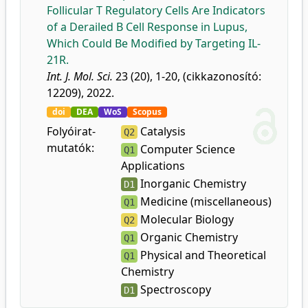
Follicular T Regulatory Cells Are Indicators
of a Derailed B Cell Response in Lupus,
Which Could Be Modified by Targeting IL-
21R.
Int. J. Mol. Sci.
23 (20), 1-20, (cikkazonosító:
12209), 2022.
doi
DEA
WoS
Scopus
Folyóirat-
Catalysis
Q2
mutatók:
Computer Science
Q1
Applications
Inorganic Chemistry
D1
Medicine (miscellaneous)
Q1
Molecular Biology
Q2
Organic Chemistry
Q1
Physical and Theoretical
Q1
Chemistry
Spectroscopy
D1