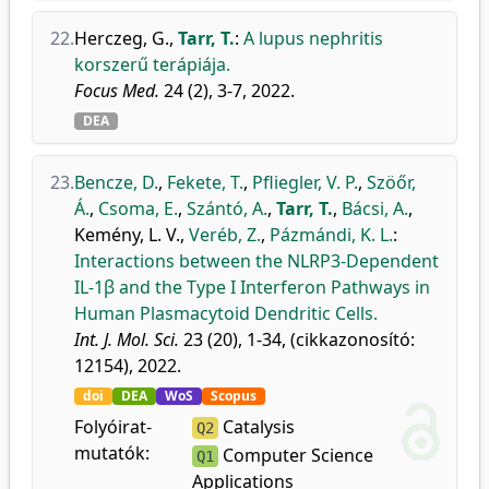
22.
Herczeg, G.
,
Tarr, T.
:
A lupus nephritis
korszerű terápiája.
Focus Med.
24 (2), 3-7, 2022.
DEA
23.
Bencze, D.
,
Fekete, T.
,
Pfliegler, V. P.
,
Szöőr,
Á.
,
Csoma, E.
,
Szántó, A.
,
Tarr, T.
,
Bácsi, A.
,
Kemény, L. V.
,
Veréb, Z.
,
Pázmándi, K. L.
:
Interactions between the NLRP3-Dependent
IL-1β and the Type I Interferon Pathways in
Human Plasmacytoid Dendritic Cells.
Int. J. Mol. Sci.
23 (20), 1-34, (cikkazonosító:
12154), 2022.
doi
DEA
WoS
Scopus
Folyóirat-
Catalysis
Q2
mutatók:
Computer Science
Q1
Applications