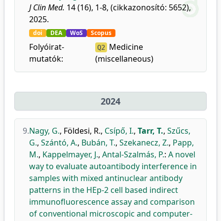
J Clin Med.
14 (16), 1-8, (cikkazonosító: 5652),
2025.
doi
DEA
WoS
Scopus
Folyóirat-
Medicine
Q2
mutatók:
(miscellaneous)
2024
9.
Nagy, G.
,
Földesi, R.
,
Csípő, I.
,
Tarr, T.
,
Szűcs,
G.
,
Szántó, A.
,
Bubán, T.
,
Szekanecz, Z.
,
Papp,
M.
,
Kappelmayer, J.
,
Antal-Szalmás, P.
:
A novel
way to evaluate autoantibody interference in
samples with mixed antinuclear antibody
patterns in the HEp-2 cell based indirect
immunofluorescence assay and comparison
of conventional microscopic and computer-