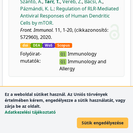
Szántó, A.
,
Tarr, T.
,
Veréb, Z.
,
Bácsi, A.
,
Pázmándi, K. L.
:
Regulation of RLR-Mediated
Antiviral Responses of Human Dendritic
Cells by mTOR.
Front. Immunol.
11, 1-20, (cikkazonosító:
572960), 2020.
doi
DEA
WoS
Scopus
Folyóirat-
Immunology
Q1
mutatók:
Immunology and
Q1
Allergy
2019
Ez a weboldal sütiket használ. Az Uniós törvények
értelmében kérem, engedélyezze a sütik használatát, vagy
zárja be az oldalt.
39.
Szabó, K.
,
Jámbor, I.
,
Tarr, T.
,
Papp, G.
:
Adatkezelési tájékoztató
Alteration in follicular T helper cell subsets
Sütik engedélyezése
and cytokine production contributes to