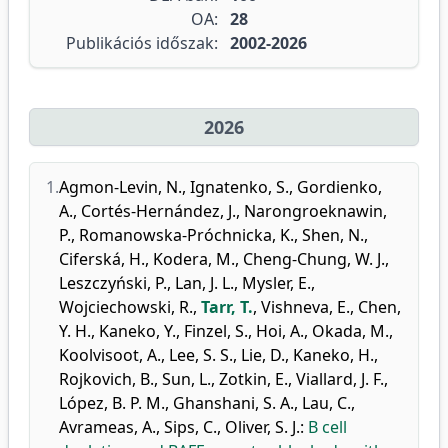
OA:
28
Publikációs időszak:
2002-2026
2026
1.
Agmon-Levin, N.
,
Ignatenko, S.
,
Gordienko,
A.
,
Cortés-Hernández, J.
,
Narongroeknawin,
P.
,
Romanowska-Próchnicka, K.
,
Shen, N.
,
Ciferská, H.
,
Kodera, M.
,
Cheng-Chung, W. J.
,
Leszczyński, P.
,
Lan, J. L.
,
Mysler, E.
,
Wojciechowski, R.
,
Tarr, T.
,
Vishneva, E.
,
Chen,
Y. H.
,
Kaneko, Y.
,
Finzel, S.
,
Hoi, A.
,
Okada, M.
,
Koolvisoot, A.
,
Lee, S. S.
,
Lie, D.
,
Kaneko, H.
,
Rojkovich, B.
,
Sun, L.
,
Zotkin, E.
,
Viallard, J. F.
,
López, B. P. M.
,
Ghanshani, S. A.
,
Lau, C.
,
Avrameas, A.
,
Sips, C.
,
Oliver, S. J.
:
B cell