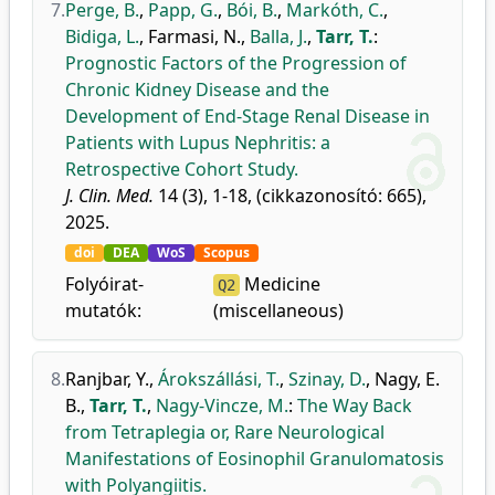
7.
Perge, B.
,
Papp, G.
,
Bói, B.
,
Markóth, C.
,
Bidiga, L.
,
Farmasi, N.
,
Balla, J.
,
Tarr, T.
:
Prognostic Factors of the Progression of
Chronic Kidney Disease and the
Development of End-Stage Renal Disease in
Patients with Lupus Nephritis: a
Retrospective Cohort Study.
J. Clin. Med.
14 (3), 1-18, (cikkazonosító: 665),
2025.
doi
DEA
WoS
Scopus
Folyóirat-
Medicine
Q2
mutatók:
(miscellaneous)
8.
Ranjbar, Y.
,
Árokszállási, T.
,
Szinay, D.
,
Nagy, E.
B.
,
Tarr, T.
,
Nagy-Vincze, M.
:
The Way Back
from Tetraplegia or, Rare Neurological
Manifestations of Eosinophil Granulomatosis
with Polyangiitis.