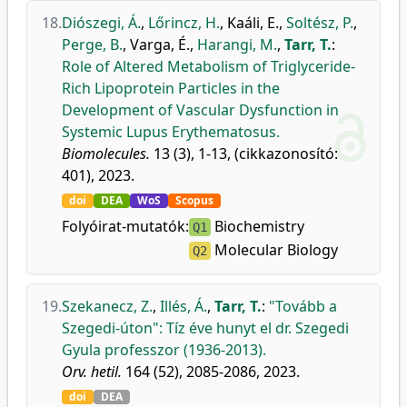
18.
Diószegi, Á.
,
Lőrincz, H.
,
Kaáli, E.
,
Soltész, P.
,
Perge, B.
,
Varga, É.
,
Harangi, M.
,
Tarr, T.
:
Role of Altered Metabolism of Triglyceride-
Rich Lipoprotein Particles in the
Development of Vascular Dysfunction in
Systemic Lupus Erythematosus.
Biomolecules.
13 (3), 1-13, (cikkazonosító:
401), 2023.
doi
DEA
WoS
Scopus
Folyóirat-mutatók:
Biochemistry
Q1
Molecular Biology
Q2
19.
Szekanecz, Z.
,
Illés, Á.
,
Tarr, T.
:
"Tovább a
Szegedi-úton": Tíz éve hunyt el dr. Szegedi
Gyula professzor (1936-2013).
Orv. hetil.
164 (52), 2085-2086, 2023.
doi
DEA