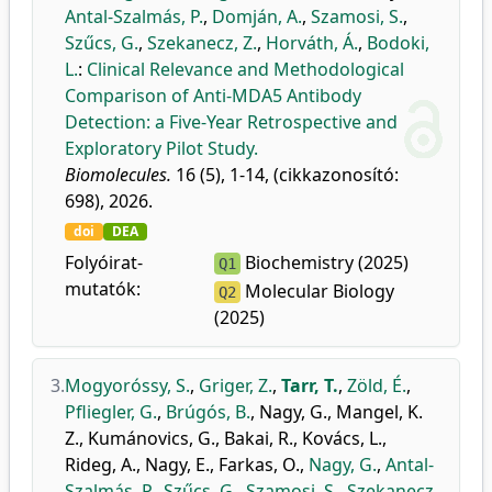
Antal-Szalmás, P.
,
Domján, A.
,
Szamosi, S.
,
Szűcs, G.
,
Szekanecz, Z.
,
Horváth, Á.
,
Bodoki,
L.
:
Clinical Relevance and Methodological
Comparison of Anti-MDA5 Antibody
Detection: a Five-Year Retrospective and
Exploratory Pilot Study.
Biomolecules.
16 (5), 1-14, (cikkazonosító:
698), 2026.
doi
DEA
Folyóirat-
Biochemistry (2025)
Q1
mutatók:
Molecular Biology
Q2
(2025)
3.
Mogyoróssy, S.
,
Griger, Z.
,
Tarr, T.
,
Zöld, É.
,
Pfliegler, G.
,
Brúgós, B.
,
Nagy, G.
,
Mangel, K.
Z.
,
Kumánovics, G.
,
Bakai, R.
,
Kovács, L.
,
Rideg, A.
,
Nagy, E.
,
Farkas, O.
,
Nagy, G.
,
Antal-
Szalmás, P.
,
Szűcs, G.
,
Szamosi, S.
,
Szekanecz,