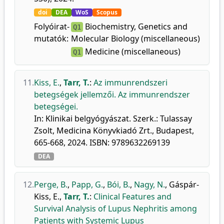
doi
DEA
WoS
Scopus
Folyóirat-
Biochemistry, Genetics and
Q1
mutatók:
Molecular Biology (miscellaneous)
Medicine (miscellaneous)
Q1
11.
Kiss, E.
,
Tarr, T.
:
Az immunrendszeri
betegségek jellemzői. Az immunrendszer
betegségei.
In: Klinikai belgyógyászat. Szerk.: Tulassay
Zsolt, Medicina Könyvkiadó Zrt., Budapest,
665-668, 2024. ISBN: 9789632269139
DEA
12.
Perge, B.
,
Papp, G.
,
Bói, B.
,
Nagy, N.
,
Gáspár-
Kiss, E.
,
Tarr, T.
:
Clinical Features and
Survival Analysis of Lupus Nephritis among
Patients with Systemic Lupus