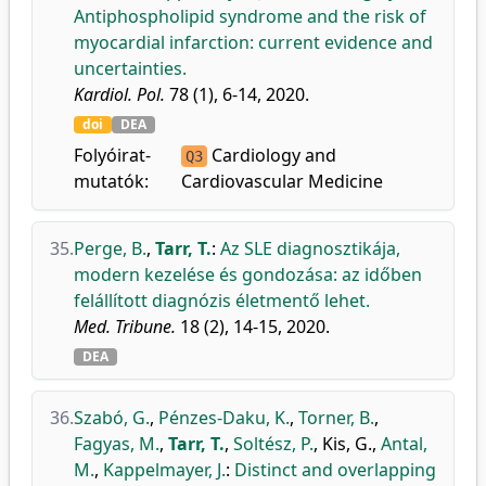
Antiphospholipid syndrome and the risk of
myocardial infarction: current evidence and
uncertainties.
Kardiol. Pol.
78 (1), 6-14, 2020.
doi
DEA
Folyóirat-
Cardiology and
Q3
mutatók:
Cardiovascular Medicine
35.
Perge, B.
,
Tarr, T.
:
Az SLE diagnosztikája,
modern kezelése és gondozása: az időben
felállított diagnózis életmentő lehet.
Med. Tribune.
18 (2), 14-15, 2020.
DEA
36.
Szabó, G.
,
Pénzes-Daku, K.
,
Torner, B.
,
Fagyas, M.
,
Tarr, T.
,
Soltész, P.
,
Kis, G.
,
Antal,
M.
,
Kappelmayer, J.
:
Distinct and overlapping