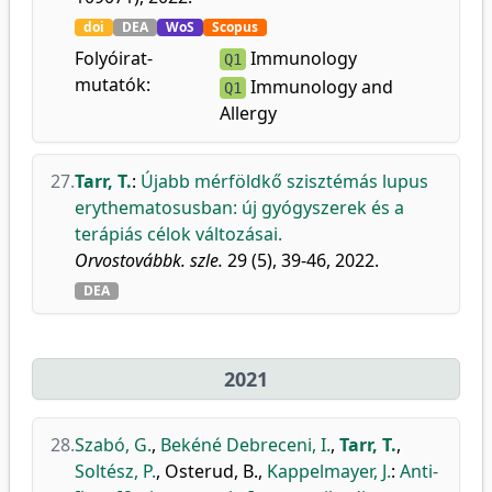
doi
DEA
WoS
Scopus
Folyóirat-
Immunology
Q1
mutatók:
Immunology and
Q1
Allergy
27.
Tarr, T.
:
Újabb mérföldkő szisztémás lupus
erythematosusban: új gyógyszerek és a
terápiás célok változásai.
Orvostovábbk. szle.
29 (5), 39-46, 2022.
DEA
2021
28.
Szabó, G.
,
Bekéné Debreceni, I.
,
Tarr, T.
,
Soltész, P.
,
Osterud, B.
,
Kappelmayer, J.
:
Anti-