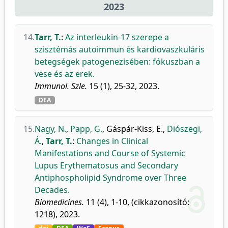
2023
14.
Tarr, T.
:
Az interleukin-17 szerepe a
szisztémás autoimmun és kardiovaszkuláris
betegségek patogenezisében: fókuszban a
vese és az erek.
Immunol. Szle.
15 (1), 25-32, 2023.
DEA
15.
Nagy, N.
,
Papp, G.
,
Gáspár-Kiss, E.
,
Diószegi,
Á.
,
Tarr, T.
:
Changes in Clinical
Manifestations and Course of Systemic
Lupus Erythematosus and Secondary
Antiphospholipid Syndrome over Three
Decades.
Biomedicines.
11 (4), 1-10, (cikkazonosító:
1218), 2023.