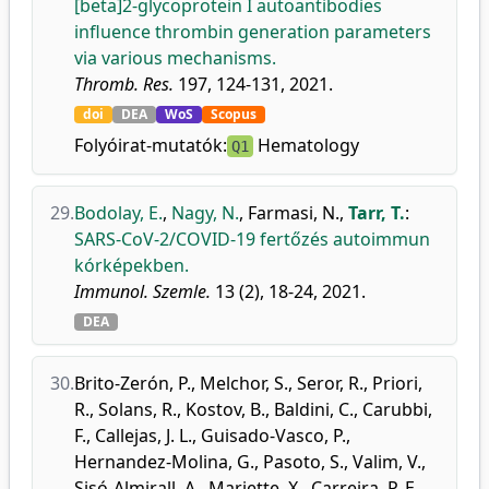
[beta]2-glycoprotein I autoantibodies
influence thrombin generation parameters
via various mechanisms.
Thromb. Res.
197, 124-131, 2021.
doi
DEA
WoS
Scopus
Folyóirat-mutatók:
Hematology
Q1
29.
Bodolay, E.
,
Nagy, N.
,
Farmasi, N.
,
Tarr, T.
:
SARS-CoV-2/COVID-19 fertőzés autoimmun
kórképekben.
Immunol. Szemle.
13 (2), 18-24, 2021.
DEA
30.
Brito-Zerón, P.
,
Melchor, S.
,
Seror, R.
,
Priori,
R.
,
Solans, R.
,
Kostov, B.
,
Baldini, C.
,
Carubbi,
F.
,
Callejas, J. L.
,
Guisado-Vasco, P.
,
Hernandez-Molina, G.
,
Pasoto, S.
,
Valim, V.
,
Sisó-Almirall, A.
,
Mariette, X.
,
Carreira, P. E.
,