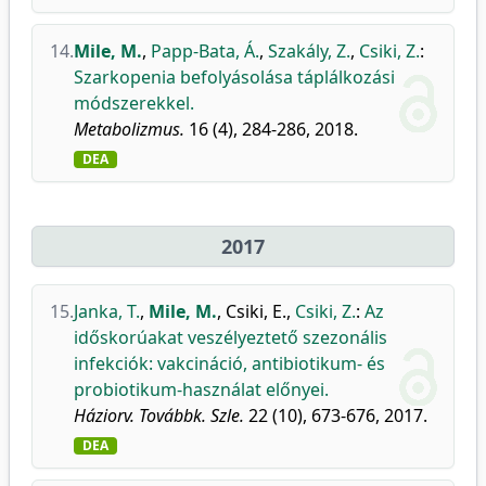
14.
Mile, M.
,
Papp-Bata, Á.
,
Szakály, Z.
,
Csiki, Z.
:
Szarkopenia befolyásolása táplálkozási
módszerekkel.
Metabolizmus.
16 (4), 284-286, 2018.
DEA
2017
15.
Janka, T.
,
Mile, M.
,
Csiki, E.
,
Csiki, Z.
:
Az
időskorúakat veszélyeztető szezonális
infekciók: vakcináció, antibiotikum- és
probiotikum-használat előnyei.
Háziorv. Továbbk. Szle.
22 (10), 673-676, 2017.
DEA