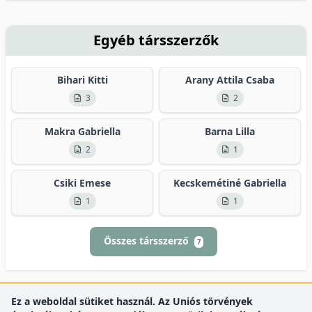
Egyéb társszerzők
Bihari Kitti
Arany Attila Csaba
3
2
Makra Gabriella
Barna Lilla
2
1
Csiki Emese
Kecskemétiné Gabriella
1
1
Összes társszerző
7
Ez a weboldal sütiket használ. Az Uniós törvények