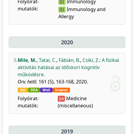
Folyóirat-
Immunology
Q1
mutatók:
Immunology and
Q1
Allergy
2020
5.
Mile, M.
,
Tatai, C.
,
Fábián, B.
,
Csiki, Z.
:
A fizikai
aktivitás hatásai az időskori kognitív
működésre.
Orv. hetil.
161 (5), 163-168, 2020.
doi
DEA
WoS
Scopus
Folyóirat-
Medicine
Q4
mutatók:
(miscellaneous)
2019