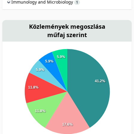
Immunology and Microbiology
1
Közlemények megoszlása
műfaj szerint
5.9%
5.9%
5.9%
41.2%
11.8%
11.8%
17.6%