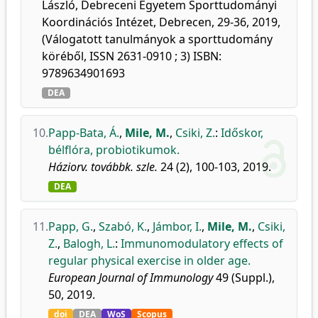
László, Debreceni Egyetem Sporttudományi
Koordinációs Intézet, Debrecen, 29-36, 2019,
(Válogatott tanulmányok a sporttudomány
köréből, ISSN 2631-0910 ; 3) ISBN:
9789634901693
DEA
10.
Papp-Bata, Á.
,
Mile, M.
,
Csiki, Z.
:
Időskor,
bélflóra, probiotikumok.
Háziorv. továbbk. szle.
24 (2), 100-103, 2019.
DEA
11.
Papp, G.
,
Szabó, K.
,
Jámbor, I.
,
Mile, M.
,
Csiki,
Z.
,
Balogh, L.
:
Immunomodulatory effects of
regular physical exercise in older age.
European Journal of Immunology
49 (Suppl.),
50, 2019.
doi
DEA
WoS
Scopus