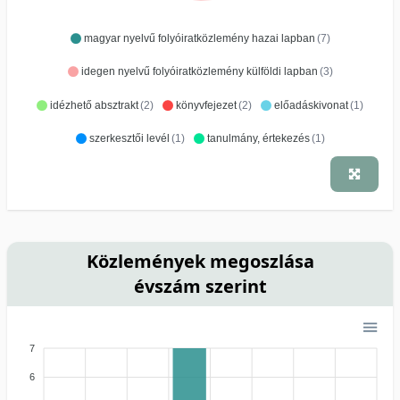
magyar nyelvű folyóiratközlemény hazai lapban
(7)
idegen nyelvű folyóiratközlemény külföldi lapban
(3)
idézhető absztrakt
(2)
könyvfejezet
(2)
előadáskivonat
(1)
szerkesztői levél
(1)
tanulmány, értekezés
(1)
Közlemények megoszlása
évszám szerint
7
6