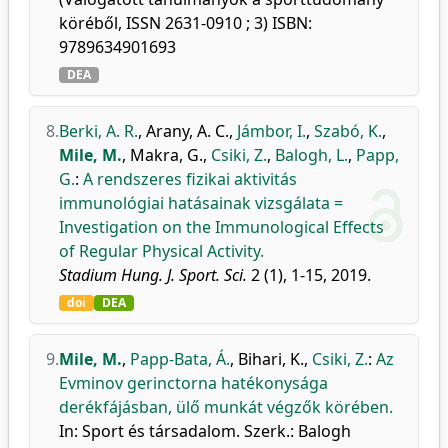
köréből, ISSN 2631-0910 ; 3) ISBN:
9789634901693
DEA
8.
Berki, A. R.
,
Arany, A. C.
,
Jámbor, I.
,
Szabó, K.
,
Mile, M.
,
Makra, G.
,
Csiki, Z.
,
Balogh, L.
,
Papp,
G.
:
A rendszeres fizikai aktivitás
immunológiai hatásainak vizsgálata =
Investigation on the Immunological Effects
of Regular Physical Activity.
Stadium Hung. J. Sport. Sci.
2 (1), 1-15, 2019.
doi
DEA
9.
Mile, M.
,
Papp-Bata, Á.
,
Bihari, K.
,
Csiki, Z.
:
Az
Evminov gerinctorna hatékonysága
derékfájásban, ülő munkát végzők körében.
In: Sport és társadalom. Szerk.: Balogh