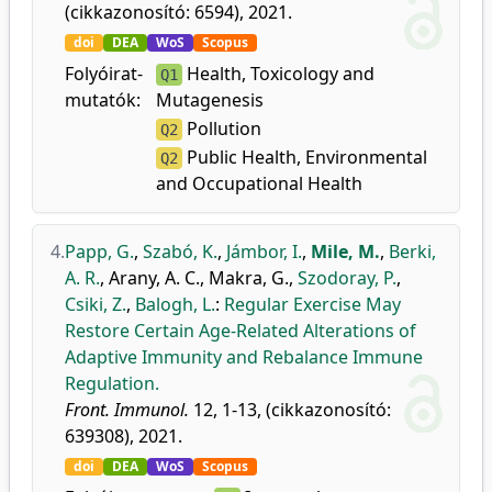
(cikkazonosító: 6594), 2021.
doi
DEA
WoS
Scopus
Folyóirat-
Health, Toxicology and
Q1
mutatók:
Mutagenesis
Pollution
Q2
Public Health, Environmental
Q2
and Occupational Health
4.
Papp, G.
,
Szabó, K.
,
Jámbor, I.
,
Mile, M.
,
Berki,
A. R.
,
Arany, A. C.
,
Makra, G.
,
Szodoray, P.
,
Csiki, Z.
,
Balogh, L.
:
Regular Exercise May
Restore Certain Age-Related Alterations of
Adaptive Immunity and Rebalance Immune
Regulation.
Front. Immunol.
12, 1-13, (cikkazonosító:
639308), 2021.
doi
DEA
WoS
Scopus