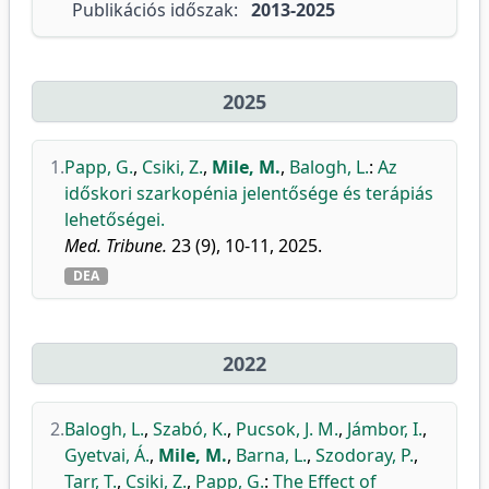
Publikációs időszak:
2013-2025
2025
1.
Papp, G.
,
Csiki, Z.
,
Mile, M.
,
Balogh, L.
:
Az
időskori szarkopénia jelentősége és terápiás
lehetőségei.
Med. Tribune.
23 (9), 10-11, 2025.
DEA
2022
2.
Balogh, L.
,
Szabó, K.
,
Pucsok, J. M.
,
Jámbor, I.
,
Gyetvai, Á.
,
Mile, M.
,
Barna, L.
,
Szodoray, P.
,
Tarr, T.
,
Csiki, Z.
,
Papp, G.
:
The Effect of