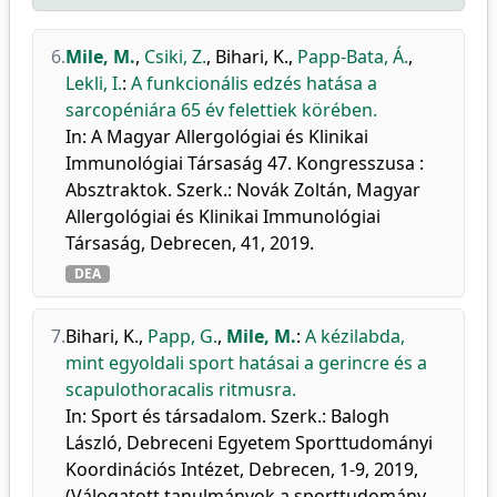
6.
Mile, M.
,
Csiki, Z.
,
Bihari, K.
,
Papp-Bata, Á.
,
Lekli, I.
:
A funkcionális edzés hatása a
sarcopéniára 65 év felettiek körében.
In: A Magyar Allergológiai és Klinikai
Immunológiai Társaság 47. Kongresszusa :
Absztraktok. Szerk.: Novák Zoltán, Magyar
Allergológiai és Klinikai Immunológiai
Társaság, Debrecen, 41, 2019.
DEA
7.
Bihari, K.
,
Papp, G.
,
Mile, M.
:
A kézilabda,
mint egyoldali sport hatásai a gerincre és a
scapulothoracalis ritmusra.
In: Sport és társadalom. Szerk.: Balogh
László, Debreceni Egyetem Sporttudományi
Koordinációs Intézet, Debrecen, 1-9, 2019,
(Válogatott tanulmányok a sporttudomány