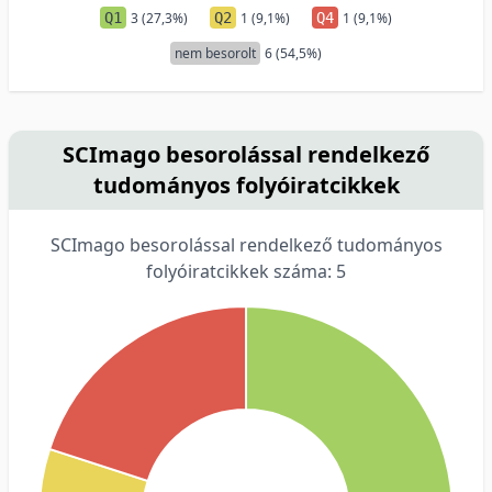
Q1
3 (27,3%)
Q2
1 (9,1%)
Q4
1 (9,1%)
nem besorolt
6 (54,5%)
SCImago besorolással rendelkező
tudományos folyóiratcikkek
SCImago besorolással rendelkező tudományos
folyóiratcikkek száma: 5