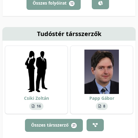
Összes folyóirat
12
Tudóstér társszerzők
Csiki Zoltán
Papp Gábor
16
8
Összes társszerző
21