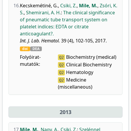
16.
Kecskemétiné, G.
,
Csiki, Z.
,
Mile, M.
,
Zsóri, K.
S.
,
Shemirani, A. H.
:
The clinical significance
of pneumatic tube transport system on
platelet indices: EDTA or citrate
anticoagulant?.
Int. J. Lab. Hematol.
39 (4), 102-105, 2017.
doi
DEA
Folyóirat-
Biochemistry (medical)
Q2
mutatók:
Clinical Biochemistry
Q2
Hematology
Q2
Medicine
Q2
(miscellaneous)
2013
17.
Mile, M.
,
Nagy, A.
,
Csiki, Z.
:
Szelénnel