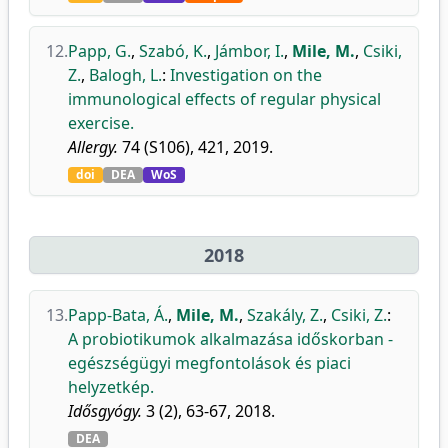
12.
Papp, G.
,
Szabó, K.
,
Jámbor, I.
,
Mile, M.
,
Csiki,
Z.
,
Balogh, L.
:
Investigation on the
immunological effects of regular physical
exercise.
Allergy.
74 (S106), 421, 2019.
doi
DEA
WoS
2018
13.
Papp-Bata, Á.
,
Mile, M.
,
Szakály, Z.
,
Csiki, Z.
:
A probiotikumok alkalmazása időskorban -
egészségügyi megfontolások és piaci
helyzetkép.
Idősgyógy.
3 (2), 63-67, 2018.
DEA