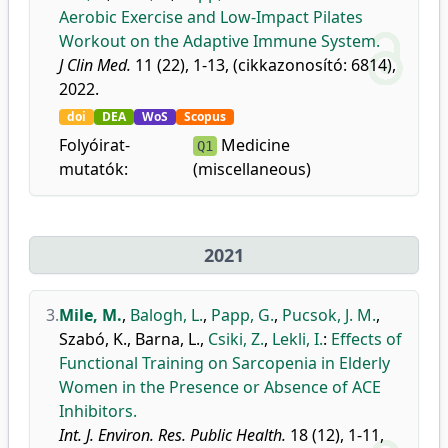
Aerobic Exercise and Low-Impact Pilates
Workout on the Adaptive Immune System.
J Clin Med.
11 (22), 1-13, (cikkazonosító: 6814),
2022.
doi
DEA
WoS
Scopus
Folyóirat-
Medicine
Q1
mutatók:
(miscellaneous)
2021
3.
Mile, M.
,
Balogh, L.
,
Papp, G.
,
Pucsok, J. M.
,
Szabó, K.
,
Barna, L.
,
Csiki, Z.
,
Lekli, I.
:
Effects of
Functional Training on Sarcopenia in Elderly
Women in the Presence or Absence of ACE
Inhibitors.
Int. J. Environ. Res. Public Health.
18 (12), 1-11,