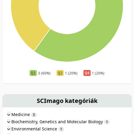
Q1
3 (60%)
Q2
1 (20%)
Q4
1 (20%)
SCImago kategóriák
Medicine
5
Biochemistry, Genetics and Molecular Biology
1
Environmental Science
1