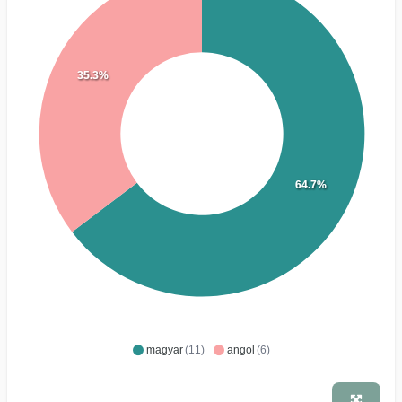
35.3%
64.7%
magyar
(11)
angol
(6)