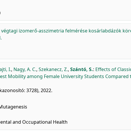
)
 végtagi izomerő-asszimetria felmérése kosárlabdázók kö
.
ti, I.
,
Nagy, A. C.
,
Szekanecz, Z.
,
Szántó, S.
:
Effects of Classi
Chest Mobility among Female University Students Compared 
ikkazonosító: 3728), 2022.
 Mutagenesis
ental and Occupational Health