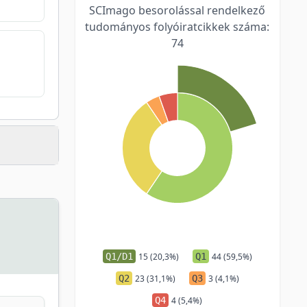
SCImago besorolással rendelkező
tudományos folyóiratcikkek száma:
74
Q1/D1
15 (20,3%)
Q1
44 (59,5%)
Q2
23 (31,1%)
Q3
3 (4,1%)
Q4
4 (5,4%)