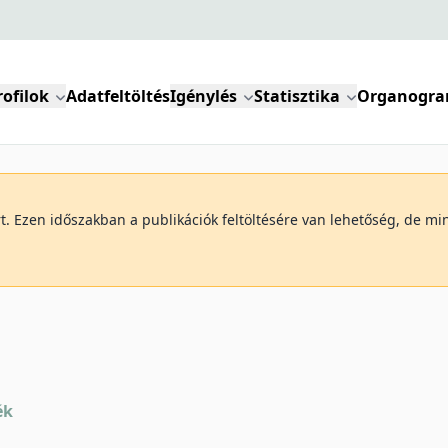
rofilok
Adatfeltöltés
Igénylés
Statisztika
Organogr
art. Ezen időszakban a publikációk feltöltésére van lehetőség, de 
ék