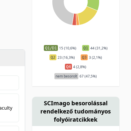
Q1/D1
15 (10,6%)
Q1
44 (31,2%)
Q2
23 (16,3%)
Q3
3 (2,1%)
Q4
4 (2,8%)
nem besorolt
67 (47,5%)
SCImago besorolással
aculty
rendelkező tudományos
folyóiratcikkek