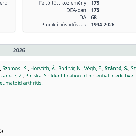
tero
Feltöltött közlemény:
178
DEA-ban:
175
OA:
68
Publikációs időszak:
1994-2026
2026
,
Szamosi, S.
,
Horváth, Á.
,
Bodnár, N.
,
Végh, E.
,
Szántó, S.
,
Sz
kanecz, Z.
,
Póliska, S.
:
Identification of potential predictive
eumatoid arthritis.
5)