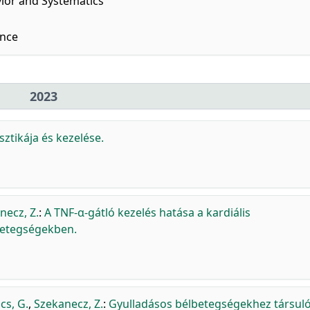
vior and Systematics
ence
2023
ztikája és kezelése.
necz, Z.
:
A TNF-α-gátló kezelés hatása a kardiális
betegségekben.
cs, G.
,
Szekanecz, Z.
:
Gyulladásos bélbetegségekhez társul