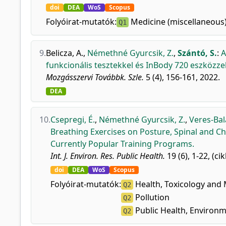
doi
DEA
WoS
Scopus
Folyóirat-mutatók:
Medicine (miscellaneous
Q1
9.
Belicza, A.
,
Némethné Gyurcsik, Z.
,
Szántó, S.
:
A
funkcionális tesztekkel és InBody 720 eszközzel
Mozgásszervi Továbbk. Szle.
5 (4), 156-161, 2022.
DEA
10.
Csepregi, É.
,
Némethné Gyurcsik, Z.
,
Veres-Balaj
Breathing Exercises on Posture, Spinal and 
Currently Popular Training Programs.
Int. J. Environ. Res. Public Health.
19 (6), 1-22, (c
doi
DEA
WoS
Scopus
Folyóirat-mutatók:
Health, Toxicology and
Q2
Pollution
Q2
Public Health, Environm
Q2