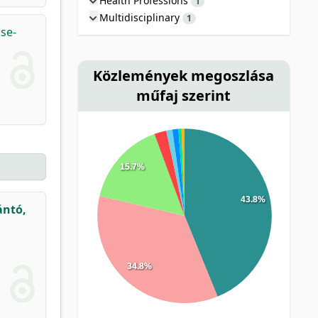
Health Professions
1
Multidisciplinary
1
se-
Közlemények megoszlása
műfaj szerint
15.7%
43.8%
ántó,
34.8%