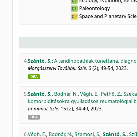
Ecology, Evolution, Beha
Q1
Paleontology
Q1
Space and Planetary Sci
Q2
4.
Szántó, S.
:
A tendinopathiak tünettana, diagnos
Mozgásszervi Továbbk. Szle.
6 (2), 49-54, 2023.
DEA
5.
Szántó, S.
,
Bodnár, N.
,
Végh, E.
,
Pethő, Z.
,
Szeka
komorbiditásokra gyulladásos reumatológiai 
Immunol. Szle.
15 (2), 34-40, 2023.
DEA
6.
Végh, E.
,
Bodnár, N.
,
Szamosi, S.
,
Szántó, S.
,
Szű