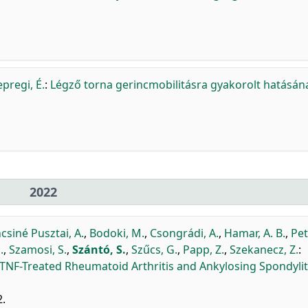
pregi, É.
:
Légző torna gerincmobilitásra gyakorolt hatásán
2022
csiné Pusztai, A.
,
Bodoki, M.
,
Csongrádi, A.
,
Hamar, A. B.
,
Pet
.
,
Szamosi, S.
,
Szántó, S.
,
Szűcs, G.
,
Papp, Z.
,
Szekanecz, Z.
:
-TNF-Treated Rheumatoid Arthritis and Ankylosing Spondylit
2.