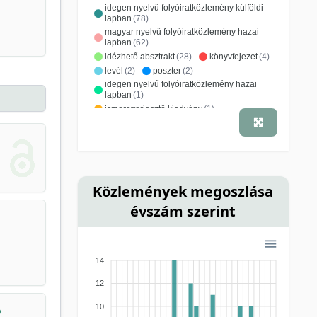
idegen nyelvű folyóiratközlemény külföldi
lapban
(78)
magyar nyelvű folyóiratközlemény hazai
lapban
(62)
idézhető absztrakt
(28)
könyvfejezet
(4)
levél
(2)
poszter
(2)
idegen nyelvű folyóiratközlemény hazai
lapban
(1)
ismeretterjesztő kiadvány
(1)
Közlemények megoszlása
évszám szerint
14
12
10
ó