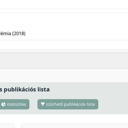
émia (2018)
s publikációs lista
statisztika
szűrhető publikációs lista