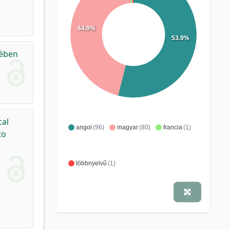
44.9%
53.9%
rében
cal
angol
(96)
magyar
(80)
francia
(1)
to
többnyelvű
(1)