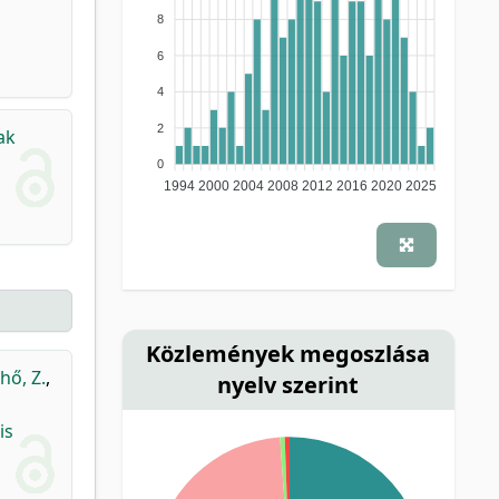
8
6
4
2
ak
0
1994
2000
2004
2008
2012
2016
2020
2025
Közlemények megoszlása
hő, Z.
,
nyelv szerint
is