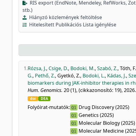
RIS export (EndNote, Mendeley, RefWorks, Zo
stb.)
Hiányzó közlemények feltöltése
Hitelesített Publikációs Lista igénylése
1.
Rózsa, J.
,
Csige, D.
,
Bodoki, M.
,
Szabó, Z.
,
Tóth, F.
G.
,
Pethő, Z.
,
Gyetkó, Z.
,
Bodoki, L.
,
Kádas, J.
,
Sze
biomarkers during JAK-inhibitor therapies in rh
Hum. Genomics.
20 (1), (cikkazonosító: 19), 2026.
doi
DEA
Folyóirat-mutatók:
Drug Discovery (2025)
Q1
Genetics (2025)
Q1
Molecular Biology (2025)
Q1
Molecular Medicine (202
Q1