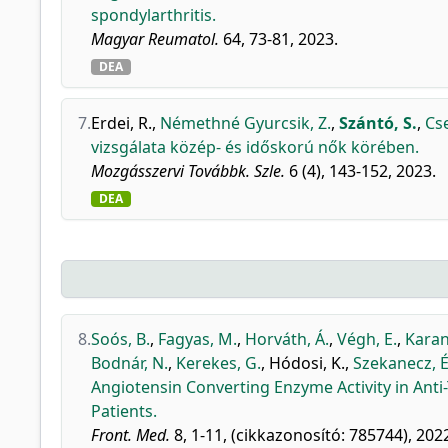
spondylarthritis.
Magyar Reumatol.
64, 73-81, 2023.
DEA
7.
Erdei, R.
,
Némethné Gyurcsik, Z.
,
Szántó, S.
,
Cse
vizsgálata közép- és időskorú nők körében.
Mozgásszervi Továbbk. Szle.
6 (4), 143-152, 2023.
DEA
8.
Soós, B.
,
Fagyas, M.
,
Horváth, Á.
,
Végh, E.
,
Karan
Bodnár, N.
,
Kerekes, G.
,
Hódosi, K.
,
Szekanecz, É
Angiotensin Converting Enzyme Activity in Anti
Patients.
Front. Med.
8, 1-11, (cikkazonosító: 785744), 202