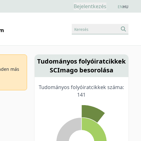
Bejelentkezés
EN
HU
Keresés
am
Tudományos folyóiratcikkek
SCImago besorolása
minden más
Tudományos folyóiratcikkek száma:
141