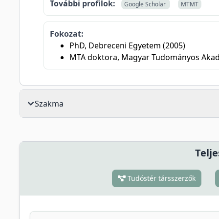
További profilok:
Google Scholar
MTMT
Fokozat:
PhD, Debreceni Egyetem (2005)
MTA doktora, Magyar Tudományos Akad
Szakma
Telje
Tudóstér társszerzők