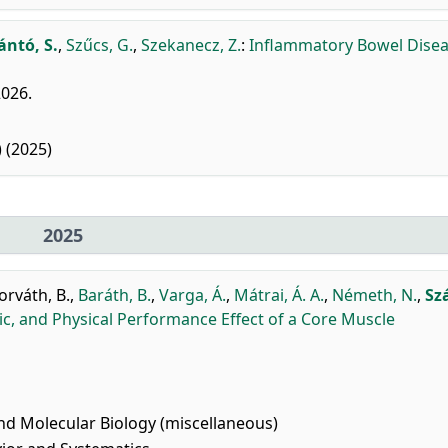
ántó, S.
,
Szűcs, G.
,
Szekanecz, Z.
:
Inflammatory Bowel Disea
2026.
 (2025)
2025
orváth, B.
,
Baráth, B.
,
Varga, Á.
,
Mátrai, Á. A.
,
Németh, N.
,
Sz
c, and Physical Performance Effect of a Core Muscle
nd Molecular Biology (miscellaneous)