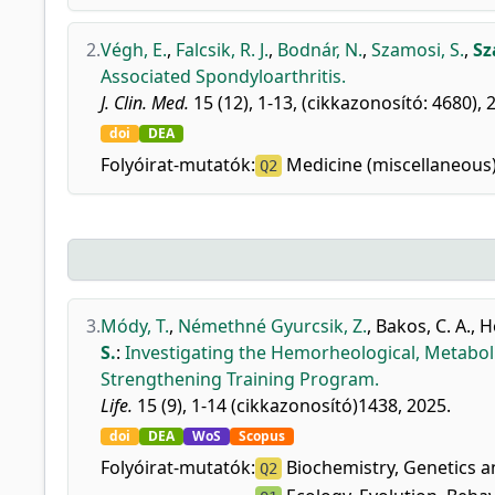
2.
Végh, E.
,
Falcsik, R. J.
,
Bodnár, N.
,
Szamosi, S.
,
Sz
Associated Spondyloarthritis.
J. Clin. Med.
15 (12), 1-13, (cikkazonosító: 4680), 
doi
DEA
Folyóirat-mutatók:
Medicine (miscellaneous)
Q2
3.
Módy, T.
,
Némethné Gyurcsik, Z.
,
Bakos, C. A.
,
H
S.
:
Investigating the Hemorheological, Metaboli
Strengthening Training Program.
Life.
15 (9), 1-14 (cikkazonosító)1438, 2025.
doi
DEA
WoS
Scopus
Folyóirat-mutatók:
Biochemistry, Genetics a
Q2