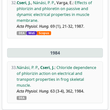
32.
Cseri, J.
,
Nánási, P. P.
,
Varga, E.
:
Effects of
phlorizin and phloretin on passive and
dynamic electrical properties in muscle
membrane.
Acta Physiol. Hung.
69 (1), 21-32, 1987.
DEA
WoS
Scopus
1984
33.
Nánási, P. P.
,
Cseri, J.
:
Chloride dependence
of phlorizin action on electrical and
transport properties in frog skeletal
muscle.
Acta Physiol. Hung.
63 (3-4), 362, 1984.
DEA