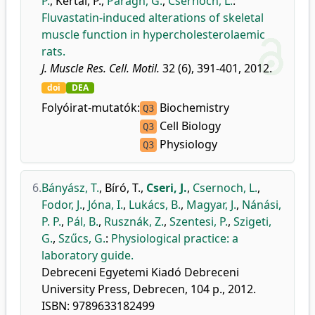
P.
,
Kertai, P.
,
Paragh, G.
,
Csernoch, L.
:
Fluvastatin-induced alterations of skeletal
muscle function in hypercholesterolaemic
rats.
J. Muscle Res. Cell. Motil.
32 (6), 391-401, 2012.
doi
DEA
Folyóirat-mutatók:
Biochemistry
Q3
Cell Biology
Q3
Physiology
Q3
6.
Bányász, T.
,
Bíró, T.
,
Cseri, J.
,
Csernoch, L.
,
Fodor, J.
,
Jóna, I.
,
Lukács, B.
,
Magyar, J.
,
Nánási,
P. P.
,
Pál, B.
,
Rusznák, Z.
,
Szentesi, P.
,
Szigeti,
G.
,
Szűcs, G.
:
Physiological practice: a
laboratory guide.
Debreceni Egyetemi Kiadó Debreceni
University Press, Debrecen, 104 p., 2012.
ISBN: 9789633182499