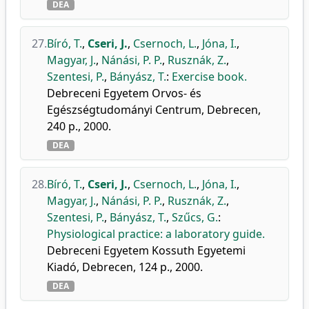
DEA
27.
Bíró, T.
,
Cseri, J.
,
Csernoch, L.
,
Jóna, I.
,
Magyar, J.
,
Nánási, P. P.
,
Rusznák, Z.
,
Szentesi, P.
,
Bányász, T.
:
Exercise book.
Debreceni Egyetem Orvos- és
Egészségtudományi Centrum, Debrecen,
240 p., 2000.
DEA
28.
Bíró, T.
,
Cseri, J.
,
Csernoch, L.
,
Jóna, I.
,
Magyar, J.
,
Nánási, P. P.
,
Rusznák, Z.
,
Szentesi, P.
,
Bányász, T.
,
Szűcs, G.
:
Physiological practice: a laboratory guide.
Debreceni Egyetem Kossuth Egyetemi
Kiadó, Debrecen, 124 p., 2000.
DEA