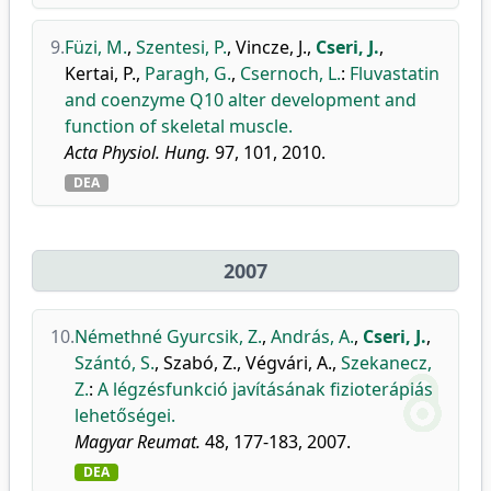
9.
Füzi, M.
,
Szentesi, P.
,
Vincze, J.
,
Cseri, J.
,
Kertai, P.
,
Paragh, G.
,
Csernoch, L.
:
Fluvastatin
and coenzyme Q10 alter development and
function of skeletal muscle.
Acta Physiol. Hung.
97, 101, 2010.
DEA
2007
10.
Némethné Gyurcsik, Z.
,
András, A.
,
Cseri, J.
,
Szántó, S.
,
Szabó, Z.
,
Végvári, A.
,
Szekanecz,
Z.
:
A légzésfunkció javításának fizioterápiás
lehetőségei.
Magyar Reumat.
48, 177-183, 2007.
DEA