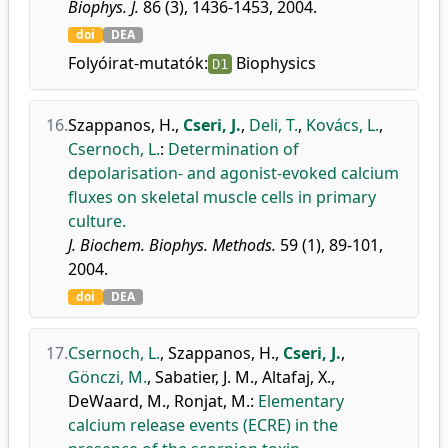
Biophys. J.
86 (3), 1436-1453, 2004.
doi
DEA
Folyóirat-mutatók:
Biophysics
D1
16.
Szappanos, H.
,
Cseri, J.
,
Deli, T.
,
Kovács, L.
,
Csernoch, L.
:
Determination of
depolarisation- and agonist-evoked calcium
fluxes on skeletal muscle cells in primary
culture.
J. Biochem. Biophys. Methods.
59 (1), 89-101,
2004.
doi
DEA
17.
Csernoch, L.
,
Szappanos, H.
,
Cseri, J.
,
Gönczi, M.
,
Sabatier, J. M.
,
Altafaj, X.
,
DeWaard, M.
,
Ronjat, M.
:
Elementary
calcium release events (ECRE) in the