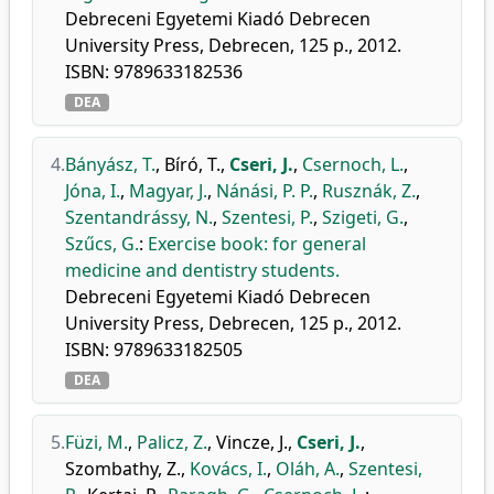
Debreceni Egyetemi Kiadó Debrecen
University Press, Debrecen, 125 p., 2012.
ISBN: 9789633182536
DEA
4.
Bányász, T.
,
Bíró, T.
,
Cseri, J.
,
Csernoch, L.
,
Jóna, I.
,
Magyar, J.
,
Nánási, P. P.
,
Rusznák, Z.
,
Szentandrássy, N.
,
Szentesi, P.
,
Szigeti, G.
,
Szűcs, G.
:
Exercise book: for general
medicine and dentistry students.
Debreceni Egyetemi Kiadó Debrecen
University Press, Debrecen, 125 p., 2012.
ISBN: 9789633182505
DEA
5.
Füzi, M.
,
Palicz, Z.
,
Vincze, J.
,
Cseri, J.
,
Szombathy, Z.
,
Kovács, I.
,
Oláh, A.
,
Szentesi,