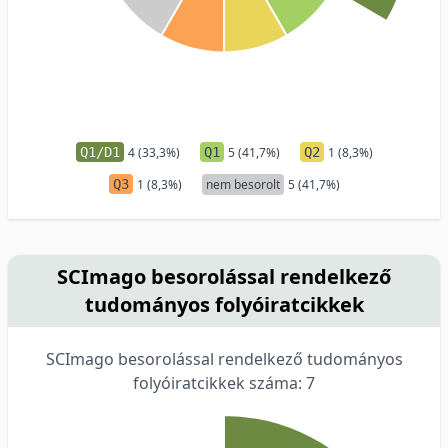
Q1/D1
4 (33,3%)
Q1
5 (41,7%)
Q2
1 (8,3%)
Q3
1 (8,3%)
nem besorolt
5 (41,7%)
SCImago besorolással rendelkező
tudományos folyóiratcikkek
SCImago besorolással rendelkező tudományos
folyóiratcikkek száma: 7