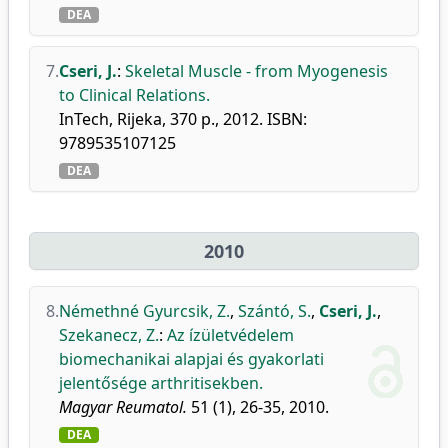
DEA
7.
Cseri, J.
:
Skeletal Muscle - from Myogenesis
to Clinical Relations.
InTech, Rijeka, 370 p., 2012. ISBN:
9789535107125
DEA
2010
8.
Némethné Gyurcsik, Z.
,
Szántó, S.
,
Cseri, J.
,
Szekanecz, Z.
:
Az ízületvédelem
biomechanikai alapjai és gyakorlati
jelentősége arthritisekben.
Magyar Reumatol.
51 (1), 26-35, 2010.
DEA