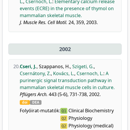
L.
,
Csernoch, L.
:
Elementary calcium release
events (ECRE) in the presence of thymol on
mammalian skeletal muscle.
J. Muscle Res. Cell Motil.
24, 359, 2003.
2002
20.
Cseri, J.
,
Szappanos, H.
,
Szigeti, G.
,
Csernátony, Z.
,
Kovács, L.
,
Csernoch, L.
:
A
purinergic signal transduction pathway in
mammalian skeletal muscle cells in culture.
Pflügers Arch.
443 (5-6), 731-738, 2002.
doi
DEA
Folyóirat-mutatók:
Clinical Biochemistry
Q1
Physiology
Q2
Physiology (medical)
Q2