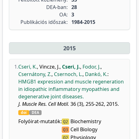
DEA-ban:
28
OA:
3
Publikációs időszak:
1984-2015
2015
1.
Cseri, K.
,
Vincze, J.
,
Cseri, J.
,
Fodor, J.
,
Csernátony, Z.
,
Csernoch, L.
,
Dankó, K.
:
HMGB1 expression and muscle regeneration
in idiopathic inflammatory myopathies and
degenerative joint diseases.
J. Muscle Res. Cell Motil.
36 (3), 255-262, 2015.
doi
DEA
Folyóirat-mutatók:
Biochemistry
Q2
Cell Biology
Q3
Physiology
Q2