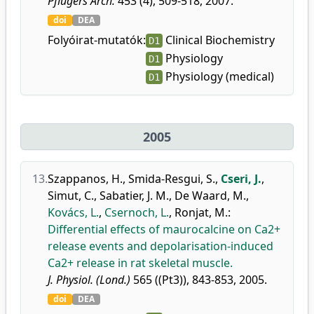
Pflügers Arch.
453 (4), 509-518, 2007.
doi
DEA
Folyóirat-mutatók:
Clinical Biochemistry
D1
Physiology
D1
Physiology (medical)
D1
2005
13.
Szappanos, H.
,
Smida-Resgui, S.
,
Cseri, J.
,
Simut, C.
,
Sabatier, J. M.
,
De Waard, M.
,
Kovács, L.
,
Csernoch, L.
,
Ronjat, M.
:
Differential effects of maurocalcine on Ca2+
release events and depolarisation-induced
Ca2+ release in rat skeletal muscle.
J. Physiol. (Lond.)
565 ((Pt3)), 843-853, 2005.
doi
DEA