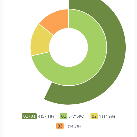
Q1/D1
4 (57,1%)
Q1
5 (71,4%)
Q2
1 (14,3%)
Q3
1 (14,3%)