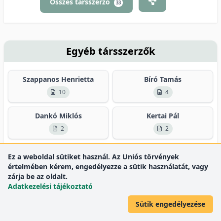
Összes társszerző
33
Egyéb társszerzők
Szappanos Henrietta
Bíró Tamás
10
4
Dankó Miklós
Kertai Pál
2
2
Ronjat, Michel
Sabatier, Jean Marc
Ez a weboldal sütiket használ. Az Uniós törvények
2
2
értelmében kérem, engedélyezze a sütik használatát, vagy
zárja be az oldalt.
Adatkezelési tájékoztató
Összes társszerző
19
Sütik engedélyezése