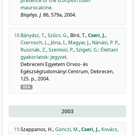
presence of the scorpion toxin
maurocalcine.
Biophys. J.
86, 579a, 2004.
18.
Bányász, T.
,
Szűcs, G.
,
Bíró, T.
,
Cseri, J.
,
Csernoch, L.
,
Jóna, I.
,
Magyar, J.
,
Nánási, P. P.
,
Rusznák, Z.
,
Szentesi, P.
,
Szigeti, G.
:
Élettani
gyakorlatok: jegyzet.
Debreceni Egyetem Orvos- és
Egészségtudományi Centrum, Debrecen,
125. p., 2004.
DEA
2003
19.
Szappanos, H.
,
Gönczi, M.
,
Cseri, J.
,
Kovács,