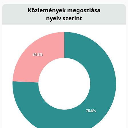
Közlemények megoszlása
nyelv szerint
24.2%
75.8%