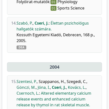
Folyóirat-mutatók:
Physiology
D1
Sports Science
D1
14.
Szabó, P.
,
Cseri, J.
:
Élettan pszichológus
hallgatók számára.
Kossuth Egyetemi Kiadó, Debrecen, 168 p.,
2005.
DEA
2004
15.
Szentesi, P.
,
Szappanos, H.
,
Szegedi, C.
,
Gönczi, M.
,
Jóna, I.
,
Cseri, J.
,
Kovács, L.
,
Csernoch, L.
:
Altered elementary calcium
release events and enhanced calcium
release by thymol in rat skeletal muscle.