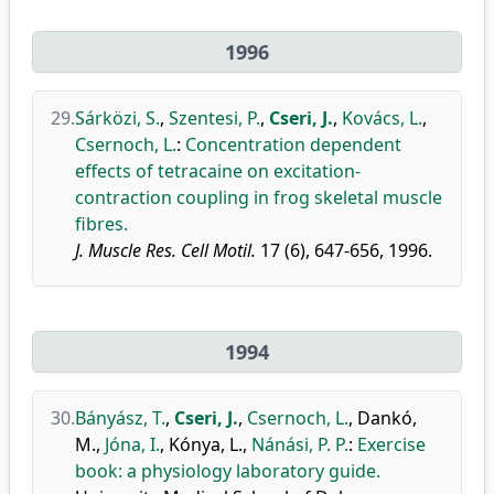
1996
29.
Sárközi, S.
,
Szentesi, P.
,
Cseri, J.
,
Kovács, L.
,
Csernoch, L.
:
Concentration dependent
effects of tetracaine on excitation-
contraction coupling in frog skeletal muscle
fibres.
J. Muscle Res. Cell Motil.
17 (6), 647-656, 1996.
1994
30.
Bányász, T.
,
Cseri, J.
,
Csernoch, L.
,
Dankó,
M.
,
Jóna, I.
,
Kónya, L.
,
Nánási, P. P.
:
Exercise
book: a physiology laboratory guide.