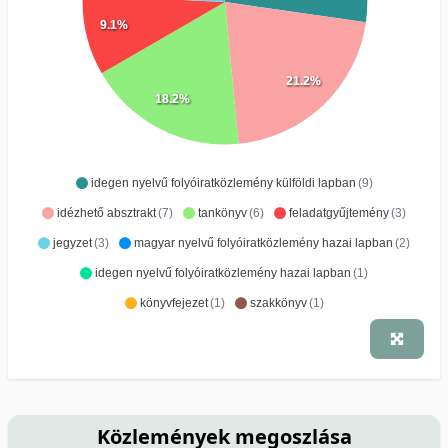
9.1%
21.2%
18.2%
idegen nyelvű folyóiratközlemény külföldi lapban
(9)
idézhető absztrakt
(7)
tankönyv
(6)
feladatgyűjtemény
(3)
jegyzet
(3)
magyar nyelvű folyóiratközlemény hazai lapban
(2)
idegen nyelvű folyóiratközlemény hazai lapban
(1)
könyvfejezet
(1)
szakkönyv
(1)
Közlemények megoszlása