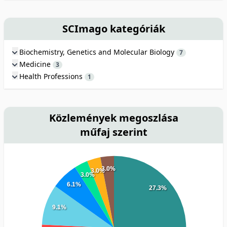
SCImago kategóriák
Biochemistry, Genetics and Molecular Biology
7
Medicine
3
Health Professions
1
Közlemények megoszlása
műfaj szerint
3.0%
3.0%
3.0%
6.1%
27.3%
9.1%