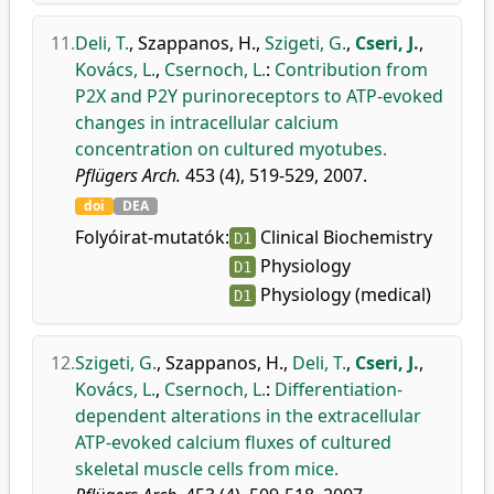
11.
Deli, T.
,
Szappanos, H.
,
Szigeti, G.
,
Cseri, J.
,
Kovács, L.
,
Csernoch, L.
:
Contribution from
P2X and P2Y purinoreceptors to ATP-evoked
changes in intracellular calcium
concentration on cultured myotubes.
Pflügers Arch.
453 (4), 519-529, 2007.
doi
DEA
Folyóirat-mutatók:
Clinical Biochemistry
D1
Physiology
D1
Physiology (medical)
D1
12.
Szigeti, G.
,
Szappanos, H.
,
Deli, T.
,
Cseri, J.
,
Kovács, L.
,
Csernoch, L.
:
Differentiation-
dependent alterations in the extracellular
ATP-evoked calcium fluxes of cultured
skeletal muscle cells from mice.