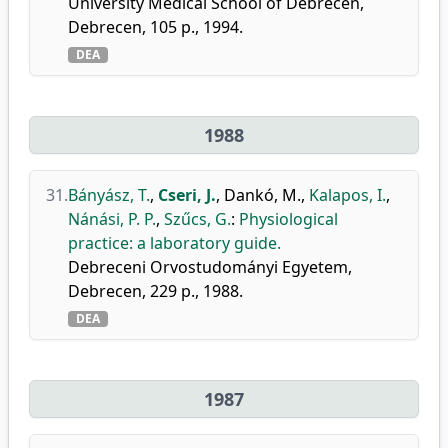
University Medical School of Debrecen,
Debrecen, 105 p., 1994.
DEA
1988
31.
Bányász, T.
,
Cseri, J.
,
Dankó, M.
,
Kalapos, I.
,
Nánási, P. P.
,
Szűcs, G.
:
Physiological
practice: a laboratory guide.
Debreceni Orvostudományi Egyetem,
Debrecen, 229 p., 1988.
DEA
1987