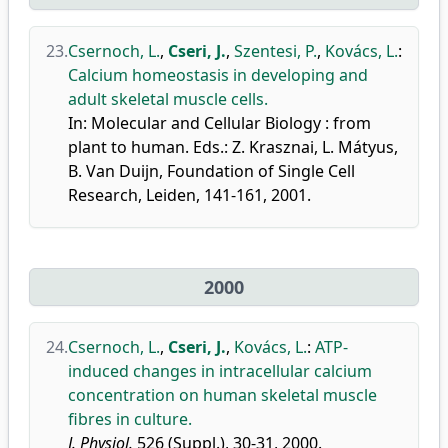
23.
Csernoch, L.
,
Cseri, J.
,
Szentesi, P.
,
Kovács, L.
:
Calcium homeostasis in developing and
adult skeletal muscle cells.
In: Molecular and Cellular Biology : from
plant to human. Eds.: Z. Krasznai, L. Mátyus,
B. Van Duijn, Foundation of Single Cell
Research, Leiden, 141-161, 2001.
2000
24.
Csernoch, L.
,
Cseri, J.
,
Kovács, L.
:
ATP-
induced changes in intracellular calcium
concentration on human skeletal muscle
fibres in culture.
J. Physiol.
526 (Suppl.), 30-31, 2000.