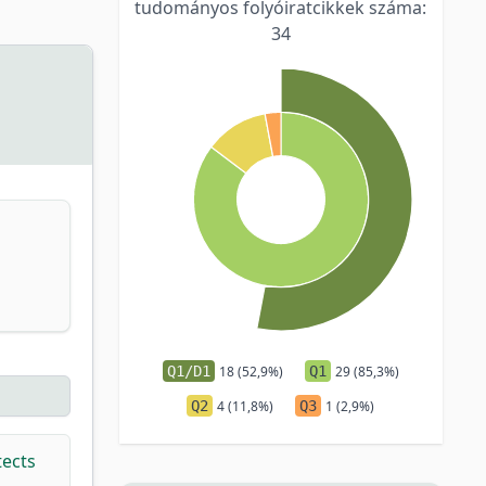
tudományos folyóiratcikkek száma:
34
Q1/D1
18 (52,9%)
Q1
29 (85,3%)
Q2
4 (11,8%)
Q3
1 (2,9%)
tects