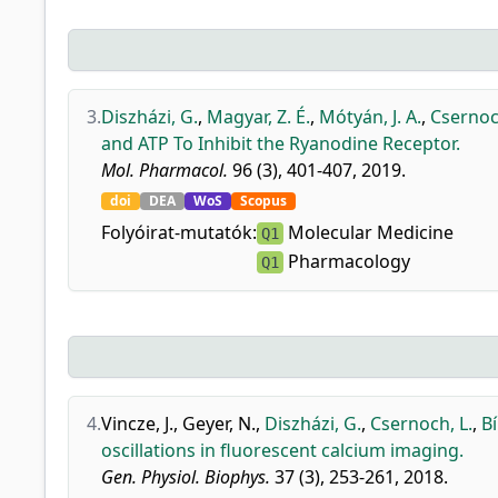
3.
Diszházi, G.
,
Magyar, Z. É.
,
Mótyán, J. A.
,
Csernoc
and ATP To Inhibit the Ryanodine Receptor.
Mol. Pharmacol.
96 (3), 401-407, 2019.
doi
DEA
WoS
Scopus
Folyóirat-mutatók:
Molecular Medicine
Q1
Pharmacology
Q1
4.
Vincze, J.
,
Geyer, N.
,
Diszházi, G.
,
Csernoch, L.
,
Bí
oscillations in fluorescent calcium imaging.
Gen. Physiol. Biophys.
37 (3), 253-261, 2018.