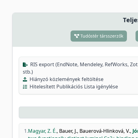
Telje
Tudóstér társszerzők
RIS export (EndNote, Mendeley, RefWorks, Zo
stb.)
Hiányzó közlemények feltöltése
Hitelesített Publikációs Lista igénylése
1.
Magyar, Z. É.
,
Bauer, J.
,
Bauerová-Hlinková, V.
,
Jó