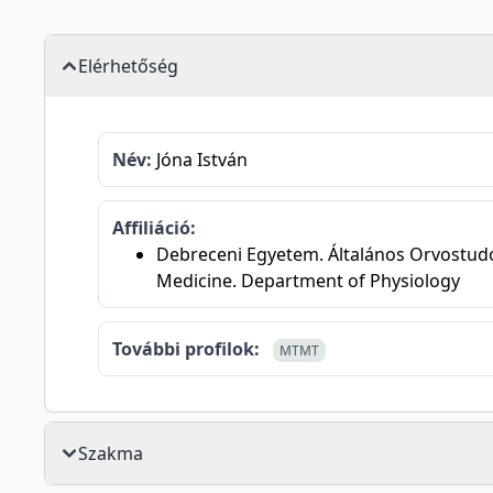
Elérhetőség
Név:
Jóna István
Affiliáció:
Debreceni Egyetem. Általános Orvostudomá
Medicine. Department of Physiology
További profilok:
MTMT
Szakma