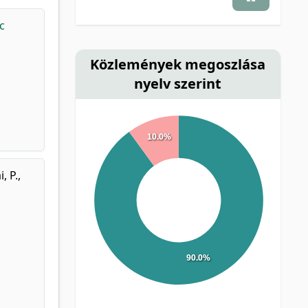
c
Közlemények megoszlása
nyelv szerint
10.0%
, P.
,
90.0%