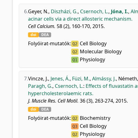
6.
Geyer, N.
,
Diszházi, G.
,
Csernoch, L.
,
Jóna, I.
,
Alm
acinar cells via a direct allosteric mechanism.
Cell Calcium.
58 (2), 160-170, 2015.
doi
DEA
Folyóirat-mutatók:
Cell Biology
Q2
Molecular Biology
Q2
Physiology
Q1
7.
Vincze, J.
,
Jenes, Á.
,
Füzi, M.
,
Almássy, J.
,
Németh,
Paragh, G.
,
Csernoch, L.
:
Effects of fluvastati
hypercholesterolaemic rats.
J. Muscle Res. Cell Motil.
36 (3), 263-274, 2015.
doi
DEA
Folyóirat-mutatók:
Biochemistry
Q2
Cell Biology
Q3
Physiology
Q2