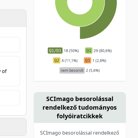
Q1/D1
18 (50%)
Q1
29 (80,6%)
Q2
4 (11,1%)
Q3
1 (2,8%)
nem besorolt
2 (5,6%)
 of
SCImago besorolással
rendelkező tudományos
folyóiratcikkek
SCImago besorolással rendelkező