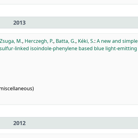
2013
Zsuga, M.
,
Herczegh, P.
,
Batta, G.
,
Kéki, S.
:
A new and simple
ulfur-linked isoindole-phenylene based blue light-emitting
miscellaneous)
2012