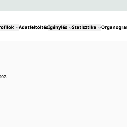
rofilok
Adatfeltöltés
Igénylés
Statisztika
Organogr
007-