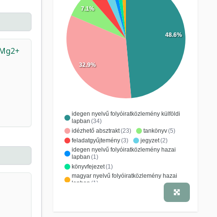
7.1%
48.6%
 Mg2+
32.9%
idegen nyelvű folyóiratközlemény külföldi
lapban
(34)
idézhető absztrakt
(23)
tankönyv
(5)
feladatgyűjtemény
(3)
jegyzet
(2)
idegen nyelvű folyóiratközlemény hazai
lapban
(1)
könyvfejezet
(1)
magyar nyelvű folyóiratközlemény hazai
lapban
(1)