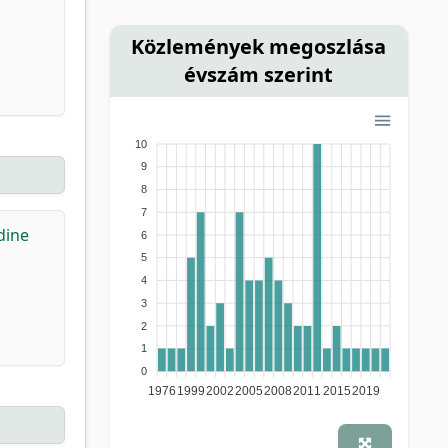
Közlemények megoszlása
évszám szerint
10
9
8
7
dine
6
5
4
3
2
1
0
1976
1999
2002
2005
2008
2011
2015
2019