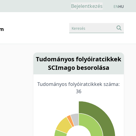
Bejelentkezés
EN
HU
Keresés
am
Tudományos folyóiratcikkek
SCImago besorolása
Tudományos folyóiratcikkek száma:
36