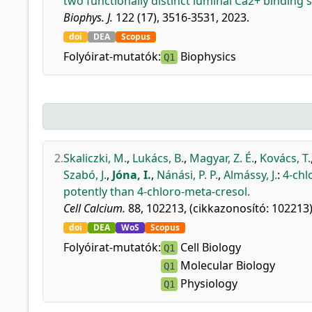
two functionally distinct luminal Ca2+ binding s
Biophys. J.
122 (17), 3516-3531, 2023.
doi
DEA
Scopus
Folyóirat-mutatók:
Biophysics
Q1
2.
Skaliczki, M.
,
Lukács, B.
,
Magyar, Z. É.
,
Kovács, T.
Szabó, J.
,
Jóna, I.
,
Nánási, P. P.
,
Almássy, J.
:
4-chl
potently than 4-chloro-meta-cresol.
Cell Calcium.
88, 102213, (cikkazonosító: 102213)
doi
DEA
WoS
Scopus
Folyóirat-mutatók:
Cell Biology
Q1
Molecular Biology
Q1
Physiology
Q1