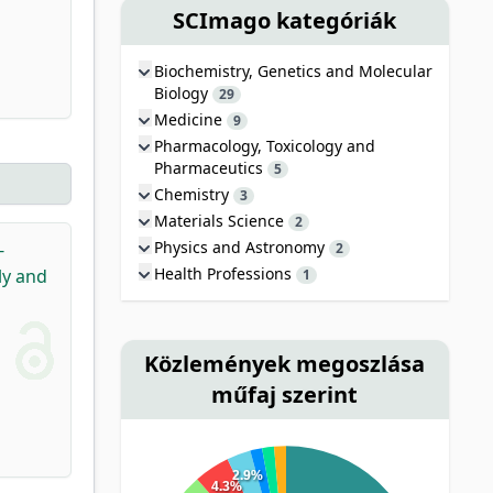
SCImago kategóriák
Biochemistry, Genetics and Molecular
Biology
29
Medicine
9
Pharmacology, Toxicology and
Pharmaceutics
5
Chemistry
3
Materials Science
2
Physics and Astronomy
-
2
Health Professions
ly and
1
Közlemények megoszlása
műfaj szerint
2.9%
4.3%