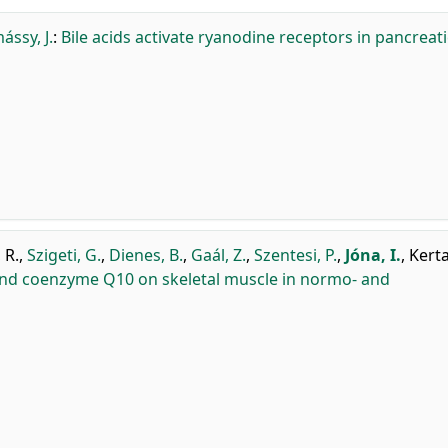
ássy, J.
:
Bile acids activate ryanodine receptors in pancreati
 R.
,
Szigeti, G.
,
Dienes, B.
,
Gaál, Z.
,
Szentesi, P.
,
Jóna, I.
,
Kertai
n and coenzyme Q10 on skeletal muscle in normo- and