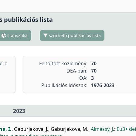
s publikációs lista
statisztika
szűrhető publikációs lista
tero
Feltöltött közlemény:
70
DEA-ban:
70
OA:
3
Publikációs időszak:
1976-2023
2023
na, I.
,
Gaburjakova, J.
,
Gaburjakova, M.
,
Almássy, J.
:
Eu3+ de