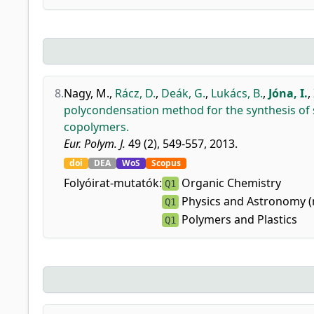
8.
Nagy, M.
,
Rácz, D.
,
Deák, G.
,
Lukács, B.
,
Jóna, I.
,
polycondensation method for the synthesis of s
copolymers.
Eur. Polym. J.
49 (2), 549-557, 2013.
doi
DEA
WoS
Scopus
Folyóirat-mutatók:
Organic Chemistry
Q1
Physics and Astronomy (
Q1
Polymers and Plastics
Q1