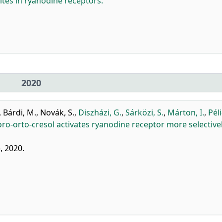
ites in ryanodine receptors.
2020
,
Bárdi, M.
,
Novák, S.
,
Diszházi, G.
,
Sárközi, S.
,
Márton, I.
,
Péli
oro-orto-cresol activates ryanodine receptor more selective
, 2020.