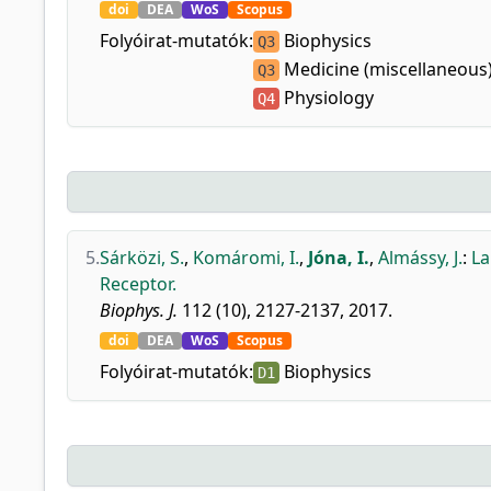
doi
DEA
WoS
Scopus
Folyóirat-mutatók:
Biophysics
Q3
Medicine (miscellaneous
Q3
Physiology
Q4
5.
Sárközi, S.
,
Komáromi, I.
,
Jóna, I.
,
Almássy, J.
:
La
Receptor.
Biophys. J.
112 (10), 2127-2137, 2017.
doi
DEA
WoS
Scopus
Folyóirat-mutatók:
Biophysics
D1