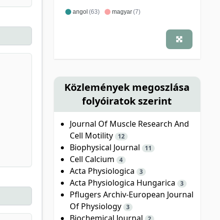
angol
(63)
magyar
(7)
Közlemények megoszlása
folyóiratok szerint
Journal Of Muscle Research And
Cell Motility
12
Biophysical Journal
11
Cell Calcium
4
Acta Physiologica
3
Acta Physiologica Hungarica
3
Pflugers Archiv-European Journal
Of Physiology
3
Biochemical Journal
2