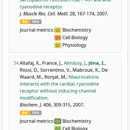
ryanodine receptor.
J. Muscle Res. Cell. Motil.
28, 167-174, 2007.
doi
DEA
Journal metrics:
Biochemistry
Q2
Cell Biology
Q3
Physiology
Q2
34.
Altafaj, X.
,
France, J.
,
Almássy, J.
,
Jóna, I.
,
Rossi, D.
,
Sorrentino, V.
,
Mabrouk, K.
,
De
Waard, M.
,
Ronjat, M.
:
Maurocalcine
interacts with the cardiac ryanodine
receptor without inducing channel
modification.
Biochem. J.
406, 309-315, 2007.
doi
DEA
Journal metrics:
Biochemistry
D1
Cell Biology
Q1