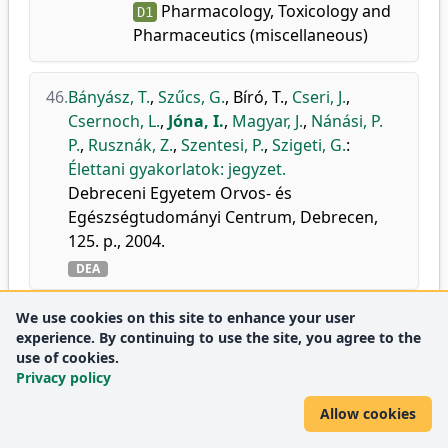
Pharmacology, Toxicology and
D1
Pharmaceutics (miscellaneous)
46.
Bányász, T.
,
Szűcs, G.
,
Bíró, T.
,
Cseri, J.
,
Csernoch, L.
,
Jóna, I.
,
Magyar, J.
,
Nánási, P.
P.
,
Rusznák, Z.
,
Szentesi, P.
,
Szigeti, G.
:
Élettani gyakorlatok: jegyzet.
Debreceni Egyetem Orvos- és
Egészségtudományi Centrum, Debrecen,
125. p., 2004.
DEA
We use cookies on this site to enhance your user
47.
Rocchetti, M.
,
Besana, A.
,
Mostacciuolo, G.
,
experience. By continuing to use the site, you agree to the
Micheletti, R.
,
Ferrari, P.
,
Sárközi, S.
,
Szegedi,
use of cookies.
C.
,
Jóna, I.
,
Zaza, A.
:
Modulation of
Privacy policy
Sarcoplasmic Reticulum Function by Na+/K+
Allow cookies
Pump Inhibitors with Different Toxicity:
Digoxin and PST2744 [(E,Z)-3-((2-