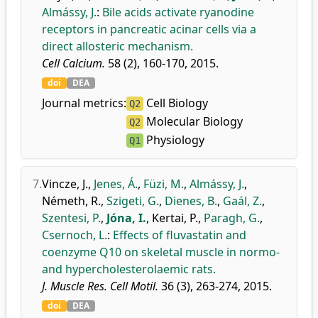
Almássy, J.
:
Bile acids activate ryanodine
receptors in pancreatic acinar cells via a
direct allosteric mechanism.
Cell Calcium.
58 (2), 160-170, 2015.
doi
DEA
Journal metrics:
Cell Biology
Q2
Molecular Biology
Q2
Physiology
Q1
7.
Vincze, J.
,
Jenes, Á.
,
Füzi, M.
,
Almássy, J.
,
Németh, R.
,
Szigeti, G.
,
Dienes, B.
,
Gaál, Z.
,
Szentesi, P.
,
Jóna, I.
,
Kertai, P.
,
Paragh, G.
,
Csernoch, L.
:
Effects of fluvastatin and
coenzyme Q10 on skeletal muscle in normo-
and hypercholesterolaemic rats.
J. Muscle Res. Cell Motil.
36 (3), 263-274, 2015.
doi
DEA