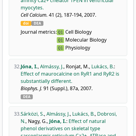
affinity Ca2+ chelator TPEN in ventricular
myocytes.
Cell Calcium.
41 (2), 187-194, 2007.
doi
DEA
Journal metrics:
Cell Biology
Q1
Molecular Biology
Q1
Physiology
Q1
32.
Jóna, I.
,
Almássy, J.
,
Ronjat, M.
,
Lukács, B.
:
Effect of maurocalcine on RyR1 and RyR2 is
substantially different.
Biophys. J.
91 (Suppl.), 87a, 2007.
DEA
33.
Sárközi, S.
,
Almássy, J.
,
Lukács, B.
,
Dobrosi,
N.
,
Nagy, G.
,
Jóna, I.
:
Effect of natural
phenol derivatives on skeletal type
sarcoplasmic reticulum Ca2+ -ATPase and