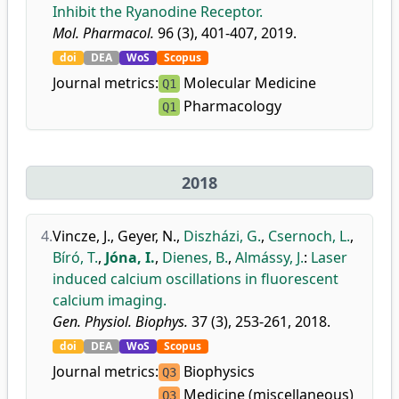
Inhibit the Ryanodine Receptor.
Mol. Pharmacol.
96 (3), 401-407, 2019.
doi
DEA
WoS
Scopus
Journal metrics:
Molecular Medicine
Q1
Pharmacology
Q1
2018
4.
Vincze, J.
,
Geyer, N.
,
Diszházi, G.
,
Csernoch, L.
,
Bíró, T.
,
Jóna, I.
,
Dienes, B.
,
Almássy, J.
:
Laser
induced calcium oscillations in fluorescent
calcium imaging.
Gen. Physiol. Biophys.
37 (3), 253-261, 2018.
doi
DEA
WoS
Scopus
Journal metrics:
Biophysics
Q3
Medicine (miscellaneous)
Q3