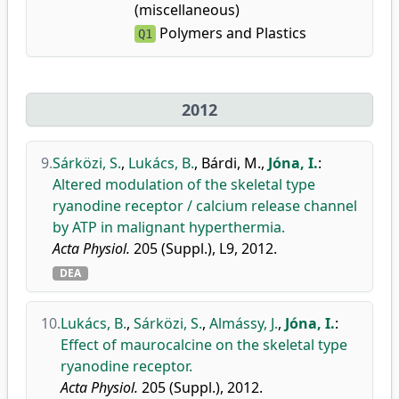
(miscellaneous)
Polymers and Plastics
Q1
2012
9.
Sárközi, S.
,
Lukács, B.
,
Bárdi, M.
,
Jóna, I.
:
Altered modulation of the skeletal type
ryanodine receptor / calcium release channel
by ATP in malignant hyperthermia.
Acta Physiol.
205 (Suppl.), L9, 2012.
DEA
10.
Lukács, B.
,
Sárközi, S.
,
Almássy, J.
,
Jóna, I.
:
Effect of maurocalcine on the skeletal type
ryanodine receptor.
Acta Physiol.
205 (Suppl.), 2012.