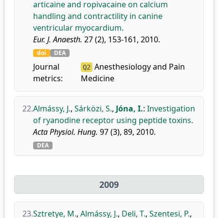
articaine and ropivacaine on calcium
handling and contractility in canine
ventricular myocardium.
Eur. J. Anaesth.
27 (2), 153-161, 2010.
doi
DEA
Journal
Anesthesiology and Pain
Q2
metrics:
Medicine
22.
Almássy, J.
,
Sárközi, S.
,
Jóna, I.
:
Investigation
of ryanodine receptor using peptide toxins.
Acta Physiol. Hung.
97 (3), 89, 2010.
DEA
2009
23.
Sztretye, M.
,
Almássy, J.
,
Deli, T.
,
Szentesi, P.
,