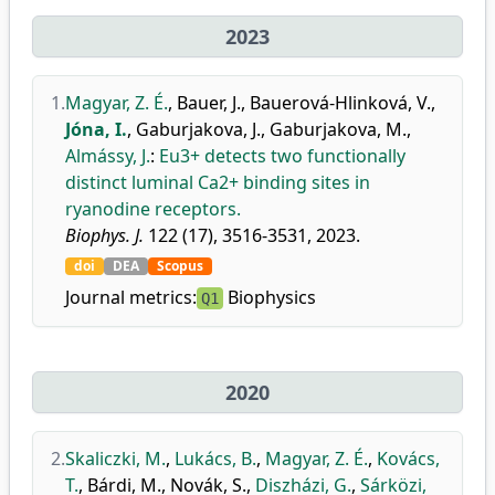
2023
1.
Magyar, Z. É.
,
Bauer, J.
,
Bauerová-Hlinková, V.
,
Jóna, I.
,
Gaburjakova, J.
,
Gaburjakova, M.
,
Almássy, J.
:
Eu3+ detects two functionally
distinct luminal Ca2+ binding sites in
ryanodine receptors.
Biophys. J.
122 (17), 3516-3531, 2023.
doi
DEA
Scopus
Journal metrics:
Biophysics
Q1
2020
2.
Skaliczki, M.
,
Lukács, B.
,
Magyar, Z. É.
,
Kovács,
T.
,
Bárdi, M.
,
Novák, S.
,
Diszházi, G.
,
Sárközi,