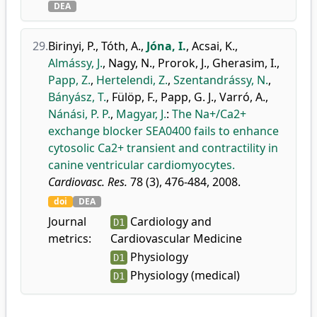
DEA
29.
Birinyi, P.
,
Tóth, A.
,
Jóna, I.
,
Acsai, K.
,
Almássy, J.
,
Nagy, N.
,
Prorok, J.
,
Gherasim, I.
,
Papp, Z.
,
Hertelendi, Z.
,
Szentandrássy, N.
,
Bányász, T.
,
Fülöp, F.
,
Papp, G. J.
,
Varró, A.
,
Nánási, P. P.
,
Magyar, J.
:
The Na+/Ca2+
exchange blocker SEA0400 fails to enhance
cytosolic Ca2+ transient and contractility in
canine ventricular cardiomyocytes.
Cardiovasc. Res.
78 (3), 476-484, 2008.
doi
DEA
Journal
Cardiology and
D1
metrics:
Cardiovascular Medicine
Physiology
D1
Physiology (medical)
D1