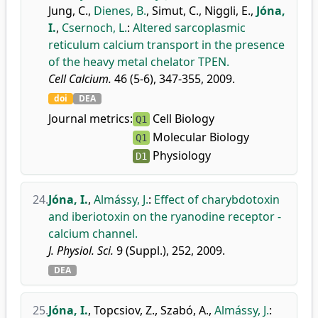
Jung, C.
,
Dienes, B.
,
Simut, C.
,
Niggli, E.
,
Jóna,
I.
,
Csernoch, L.
:
Altered sarcoplasmic
reticulum calcium transport in the presence
of the heavy metal chelator TPEN.
Cell Calcium.
46 (5-6), 347-355, 2009.
doi
DEA
Journal metrics:
Cell Biology
Q1
Molecular Biology
Q1
Physiology
D1
24.
Jóna, I.
,
Almássy, J.
:
Effect of charybdotoxin
and iberiotoxin on the ryanodine receptor -
calcium channel.
J. Physiol. Sci.
9 (Suppl.), 252, 2009.
DEA
25.
Jóna, I.
,
Topcsiov, Z.
,
Szabó, A.
,
Almássy, J.
: