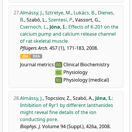
27.
Almássy, J.
,
Sztretye, M.
,
Lukács, B.
,
Dienes,
B.
,
Szabó, L.
,
Szentesi, P.
,
Vassort, G.
,
Csernoch, L.
,
Jóna, I.
:
Effects of K-201 on the
calcium pump and calcium release channel
of rat skeletal muscle.
Pflügers Arch.
457 (1), 171-183, 2008.
doi
DEA
Journal metrics:
Clinical Biochemistry
D1
Physiology
Q1
Physiology (medical)
D1
28.
Almássy, J.
,
Topcsiov, Z.
,
Szabó, A.
,
Jóna, I.
:
Inhibition of Ryr1 by different lanthanides
might reveal fine details of the ion
conducting pore.
Biophys. J.
Volume 94 (Suppl.), 426a, 2008.