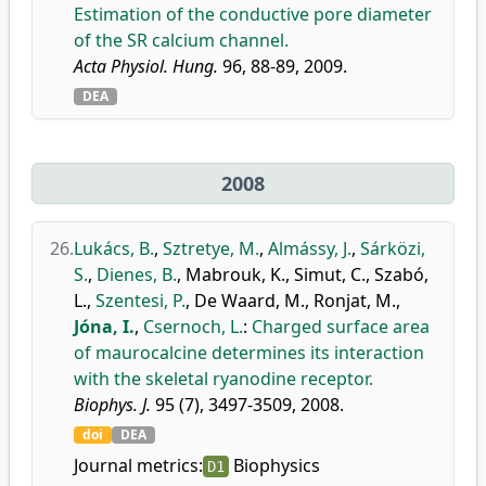
Estimation of the conductive pore diameter
of the SR calcium channel.
Acta Physiol. Hung.
96, 88-89, 2009.
DEA
2008
26.
Lukács, B.
,
Sztretye, M.
,
Almássy, J.
,
Sárközi,
S.
,
Dienes, B.
,
Mabrouk, K.
,
Simut, C.
,
Szabó,
L.
,
Szentesi, P.
,
De Waard, M.
,
Ronjat, M.
,
Jóna, I.
,
Csernoch, L.
:
Charged surface area
of maurocalcine determines its interaction
with the skeletal ryanodine receptor.
Biophys. J.
95 (7), 3497-3509, 2008.
doi
DEA
Journal metrics:
Biophysics
D1