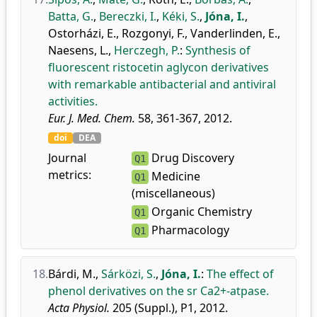
Batta, G.
,
Bereczki, I.
,
Kéki, S.
,
Jóna, I.
,
Ostorházi, E.
,
Rozgonyi, F.
,
Vanderlinden, E.
,
Naesens, L.
,
Herczegh, P.
:
Synthesis of
fluorescent ristocetin aglycon derivatives
with remarkable antibacterial and antiviral
activities.
Eur. J. Med. Chem.
58, 361-367, 2012.
doi
DEA
Journal
Drug Discovery
Q1
metrics:
Medicine
Q1
(miscellaneous)
Organic Chemistry
Q1
Pharmacology
Q1
18.
Bárdi, M.
,
Sárközi, S.
,
Jóna, I.
:
The effect of
phenol derivatives on the sr Ca2+-atpase.
Acta Physiol.
205 (Suppl.), P1, 2012.