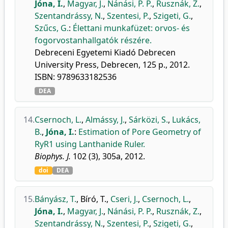
Jóna, I.
,
Magyar, J.
,
Nánási, P. P.
,
Rusznák, Z.
,
Szentandrássy, N.
,
Szentesi, P.
,
Szigeti, G.
,
Szűcs, G.
:
Élettani munkafüzet: orvos- és
fogorvostanhallgatók részére.
Debreceni Egyetemi Kiadó Debrecen
University Press, Debrecen, 125 p., 2012.
ISBN: 9789633182536
DEA
14.
Csernoch, L.
,
Almássy, J.
,
Sárközi, S.
,
Lukács,
B.
,
Jóna, I.
:
Estimation of Pore Geometry of
RyR1 using Lanthanide Ruler.
Biophys. J.
102 (3), 305a, 2012.
doi
DEA
15.
Bányász, T.
,
Bíró, T.
,
Cseri, J.
,
Csernoch, L.
,
Jóna, I.
,
Magyar, J.
,
Nánási, P. P.
,
Rusznák, Z.
,
Szentandrássy, N.
,
Szentesi, P.
,
Szigeti, G.
,