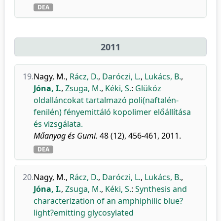
DEA
2011
19.
Nagy, M.
,
Rácz, D.
,
Daróczi, L.
,
Lukács, B.
,
Jóna, I.
,
Zsuga, M.
,
Kéki, S.
:
Glükóz
oldalláncokat tartalmazó poli(naftalén-
fenilén) fényemittáló kopolimer előállítása
és vizsgálata.
Műanyag és Gumi.
48 (12), 456-461, 2011.
DEA
20.
Nagy, M.
,
Rácz, D.
,
Daróczi, L.
,
Lukács, B.
,
Jóna, I.
,
Zsuga, M.
,
Kéki, S.
:
Synthesis and
characterization of an amphiphilic blue?
light?emitting glycosylated