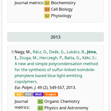
Journal metrics:
Biochemistry
Q2
Cell Biology
Q3
Physiology
Q2
2013
8.
Nagy, M.
,
Rácz, D.
,
Deák, G.
,
Lukács, B.
,
Jóna,
I.
,
Zsuga, M.
,
Herczegh, P.
,
Batta, G.
,
Kéki, S.
:
A new and simple polycondensation method
for the synthesis of sulfur-linked isoindole-
phenylene based blue light-emitting
copolymers.
Eur. Polym. J.
49 (2), 549-557, 2013.
doi
DEA
WoS
Scopus
Journal
Organic Chemistry
Q1
metrics:
Physics and Astronomy
Q1