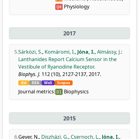
Physiology
Q4
2017
5.
Sárközi, S.
,
Komáromi, I.
,
Jóna, I.
,
Almássy, J.
:
Lanthanides Report Calcium Sensor in the
Vestibule of Ryanodine Receptor.
Biophys. J.
112 (10), 2127-2137, 2017.
doi
DEA
WoS
Scopus
Journal metrics:
Biophysics
D1
2015
6.
Geyer, N.
,
Diszházi, G.
,
Csernoch, L.
,
Jóna, I.
,