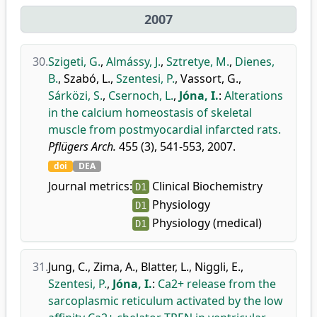
2007
30.
Szigeti, G.
,
Almássy, J.
,
Sztretye, M.
,
Dienes,
B.
,
Szabó, L.
,
Szentesi, P.
,
Vassort, G.
,
Sárközi, S.
,
Csernoch, L.
,
Jóna, I.
:
Alterations
in the calcium homeostasis of skeletal
muscle from postmyocardial infarcted rats.
Pflügers Arch.
455 (3), 541-553, 2007.
doi
DEA
Journal metrics:
Clinical Biochemistry
D1
Physiology
D1
Physiology (medical)
D1
31.
Jung, C.
,
Zima, A.
,
Blatter, L.
,
Niggli, E.
,
Szentesi, P.
,
Jóna, I.
:
Ca2+ release from the
sarcoplasmic reticulum activated by the low