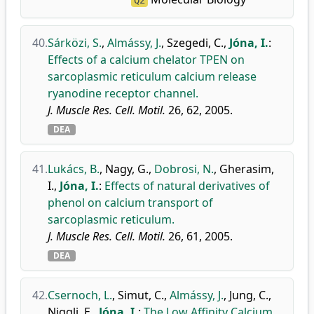
Q2
40.
Sárközi, S.
,
Almássy, J.
,
Szegedi, C.
,
Jóna, I.
:
Effects of a calcium chelator TPEN on
sarcoplasmic reticulum calcium release
ryanodine receptor channel.
J. Muscle Res. Cell. Motil.
26, 62, 2005.
DEA
41.
Lukács, B.
,
Nagy, G.
,
Dobrosi, N.
,
Gherasim,
I.
,
Jóna, I.
:
Effects of natural derivatives of
phenol on calcium transport of
sarcoplasmic reticulum.
J. Muscle Res. Cell. Motil.
26, 61, 2005.
DEA
42.
Csernoch, L.
,
Simut, C.
,
Almássy, J.
,
Jung, C.
,
Niggli, E.
,
Jóna, I.
:
The Low Affinity Calcium