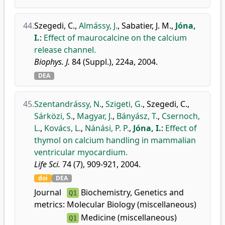
44.
Szegedi, C.
,
Almássy, J.
,
Sabatier, J. M.
,
Jóna,
I.
:
Effect of maurocalcine on the calcium
release channel.
Biophys. J.
84 (Suppl.), 224a, 2004.
DEA
45.
Szentandrássy, N.
,
Szigeti, G.
,
Szegedi, C.
,
Sárközi, S.
,
Magyar, J.
,
Bányász, T.
,
Csernoch,
L.
,
Kovács, L.
,
Nánási, P. P.
,
Jóna, I.
:
Effect of
thymol on calcium handling in mammalian
ventricular myocardium.
Life Sci.
74 (7), 909-921, 2004.
doi
DEA
Journal
Biochemistry, Genetics and
Q1
metrics:
Molecular Biology (miscellaneous)
Medicine (miscellaneous)
Q1