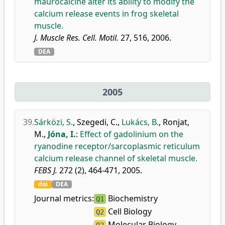
maurocalcine alter its ability to modify the
calcium release events in frog skeletal
muscle.
J. Muscle Res. Cell. Motil.
27, 516, 2006.
DEA
2005
39.
Sárközi, S.
,
Szegedi, C.
,
Lukács, B.
,
Ronjat,
M.
,
Jóna, I.
:
Effect of gadolinium on the
ryanodine receptor/sarcoplasmic reticulum
calcium release channel of skeletal muscle.
FEBS J.
272 (2), 464-471, 2005.
doi
DEA
Journal metrics:
Biochemistry
Q1
Cell Biology
Q2
Molecular Biology