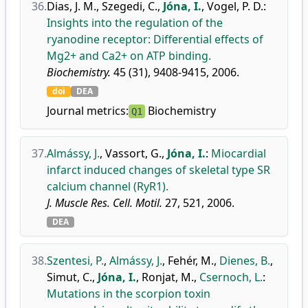
36.
Dias, J. M.
,
Szegedi, C.
,
Jóna, I.
,
Vogel, P. D.
:
Insights into the regulation of the
ryanodine receptor: Differential effects of
Mg2+ and Ca2+ on ATP binding.
Biochemistry.
45 (31), 9408-9415, 2006.
doi
DEA
Journal metrics:
Biochemistry
Q1
37.
Almássy, J.
,
Vassort, G.
,
Jóna, I.
:
Miocardial
infarct induced changes of skeletal type SR
calcium channel (RyR1).
J. Muscle Res. Cell. Motil.
27, 521, 2006.
DEA
38.
Szentesi, P.
,
Almássy, J.
,
Fehér, M.
,
Dienes, B.
,
Simut, C.
,
Jóna, I.
,
Ronjat, M.
,
Csernoch, L.
:
Mutations in the scorpion toxin