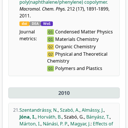
poly(naphthalene/phenylene) copolymer.
Macromol. Chem. Phys.
212 (17), 1891-1899,
2011.
doi
DEA
WoS
Journal
Condensed Matter Physics
Q1
metrics:
Materials Chemistry
Q1
Organic Chemistry
Q2
Physical and Theoretical
Q2
Chemistry
Polymers and Plastics
Q1
2010
21.
Szentandrássy, N.
,
Szabó, A.
,
Almássy, J.
,
Jóna, I.
,
Horváth, B.
,
Szabó, G.
,
Bányász, T.
,
Márton, I.
,
Nánási, P. P.
,
Magyar, J.
:
Effects of