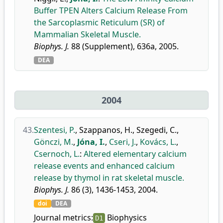
Buffer TPEN Alters Calcium Release From
the Sarcoplasmic Reticulum (SR) of
Mammalian Skeletal Muscle.
Biophys. J.
88 (Supplement), 636a, 2005.
DEA
2004
43.
Szentesi, P.
,
Szappanos, H.
,
Szegedi, C.
,
Gönczi, M.
,
Jóna, I.
,
Cseri, J.
,
Kovács, L.
,
Csernoch, L.
:
Altered elementary calcium
release events and enhanced calcium
release by thymol in rat skeletal muscle.
Biophys. J.
86 (3), 1436-1453, 2004.
doi
DEA
Journal metrics:
Biophysics
D1