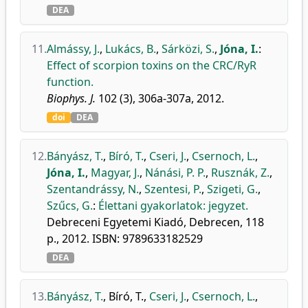
DEA
11.
Almássy, J.
,
Lukács, B.
,
Sárközi, S.
,
Jóna, I.
:
Effect of scorpion toxins on the CRC/RyR
function.
Biophys. J.
102 (3), 306a-307a, 2012.
doi
DEA
12.
Bányász, T.
,
Bíró, T.
,
Cseri, J.
,
Csernoch, L.
,
Jóna, I.
,
Magyar, J.
,
Nánási, P. P.
,
Rusznák, Z.
,
Szentandrássy, N.
,
Szentesi, P.
,
Szigeti, G.
,
Szűcs, G.
:
Élettani gyakorlatok: jegyzet.
Debreceni Egyetemi Kiadó, Debrecen, 118
p., 2012. ISBN: 9789633182529
DEA
13.
Bányász, T.
,
Bíró, T.
,
Cseri, J.
,
Csernoch, L.
,