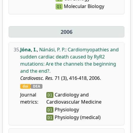
Molecular Biology
Q1
2006
35.
Jóna, I.
,
Nánási, P. P.
:
Cardiomyopathies and
sudden cardiac death caused by RyR2
mutations: Are the channels the beginning
and the end?.
Cardiovasc. Res.
71 (3), 416-418, 2006.
doi
DEA
Journal
Cardiology and
D1
metrics:
Cardiovascular Medicine
Physiology
D1
Physiology (medical)
D1