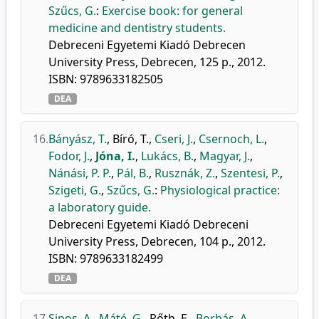
Szűcs, G.
:
Exercise book: for general
medicine and dentistry students.
Debreceni Egyetemi Kiadó Debrecen
University Press, Debrecen, 125 p., 2012.
ISBN: 9789633182505
DEA
16.
Bányász, T.
,
Bíró, T.
,
Cseri, J.
,
Csernoch, L.
,
Fodor, J.
,
Jóna, I.
,
Lukács, B.
,
Magyar, J.
,
Nánási, P. P.
,
Pál, B.
,
Rusznák, Z.
,
Szentesi, P.
,
Szigeti, G.
,
Szűcs, G.
:
Physiological practice:
a laboratory guide.
Debreceni Egyetemi Kiadó Debreceni
University Press, Debrecen, 104 p., 2012.
ISBN: 9789633182499
DEA
17.
Sipos, A.
,
Máté, G.
,
Rőth, E.
,
Borbás, A.
,