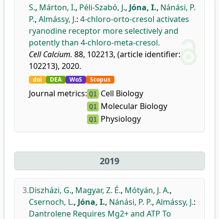
S.
,
Márton, I.
,
Péli-Szabó, J.
,
Jóna, I.
,
Nánási, P.
P.
,
Almássy, J.
:
4-chloro-orto-cresol activates
ryanodine receptor more selectively and
potently than 4-chloro-meta-cresol.
Cell Calcium.
88, 102213, (article identifier:
102213), 2020.
doi
DEA
WoS
Scopus
Journal metrics:
Cell Biology
Q1
Molecular Biology
Q1
Physiology
Q1
2019
3.
Diszházi, G.
,
Magyar, Z. É.
,
Mótyán, J. A.
,
Csernoch, L.
,
Jóna, I.
,
Nánási, P. P.
,
Almássy, J.
:
Dantrolene Requires Mg2+ and ATP To