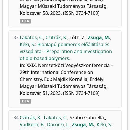
Magyar Műszaki Tudományos Társaság,
Kolozsvár, 58, 2023, (ISSN 2734-7109)
DEA
33.
Lakatos, C.
,
Czifrák, K.
,
Tóth, Z.
,
Zsuga, M.
,
Kéki, S.
:
Bioalapú polimerek előállítása és
vizsgálata = Preparation and investigation
of bio-based polymers.
In: XXIX. Nemzetközi Vegyészkonferencia =
29th International Conference on
Chemistry. Ed.: Majdik Kornélia, Erdélyi
Magyar Műszaki Tudományos Társaság,
Kolozsvár, 51, 2023, (ISSN 2734-7109)
DEA
34.
Czifrák, K.
,
Lakatos, C.
,
Szabó Gabriella,
,
Vadkerti, B.
,
Daróczi, L.
,
Zsuga, M.
,
Kéki, S.
: