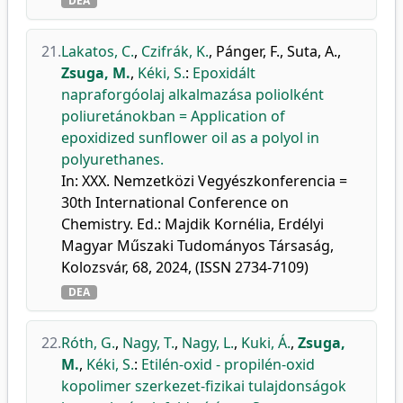
DEA
21.
Lakatos, C.
,
Czifrák, K.
,
Pánger, F.
,
Suta, A.
,
Zsuga, M.
,
Kéki, S.
:
Epoxidált
napraforgóolaj alkalmazása poliolként
poliuretánokban = Application of
epoxidized sunflower oil as a polyol in
polyurethanes.
In: XXX. Nemzetközi Vegyészkonferencia =
30th International Conference on
Chemistry. Ed.: Majdik Kornélia, Erdélyi
Magyar Műszaki Tudományos Társaság,
Kolozsvár, 68, 2024, (ISSN 2734-7109)
DEA
22.
Róth, G.
,
Nagy, T.
,
Nagy, L.
,
Kuki, Á.
,
Zsuga,
M.
,
Kéki, S.
:
Etilén-oxid - propilén-oxid
kopolimer szerkezet-fizikai tulajdonságok