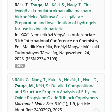
Rácz, T.
,
Zsuga, M.
,
Kéki, S.
,
Nagy, T.
:
Cink-
levegő akkumulátorokban alkalmazható
hidrogélek előállítása és vizsgálata =
Preparation and investigation of hydrogels
for use in zinc-air batteries.
In: XXXI. Nemzetközi Vegyészkonferencia =
31th International Conference on Chemistry.
Ed.: Majdik Kornélia, Erdélyi Magyar Műszaki
Tudományos Társaság, Nagyszeben, 24,
2025, (ISSN 2734-7109)
DEA
5.
Róth, G.
,
Nagy, T.
,
Kuki, Á.
,
Novák, L.
,
Nyul, D.
,
Zsuga, M.
,
Kéki, S.
:
Detailed Compositional
and Structure-Property Analysis of Ethylene
Oxide-Propylene Oxide Triblock Copolymers.
Macromol. Mater. Eng.
310 (1), 1-9, (article
identifier: 2400297), 2025.