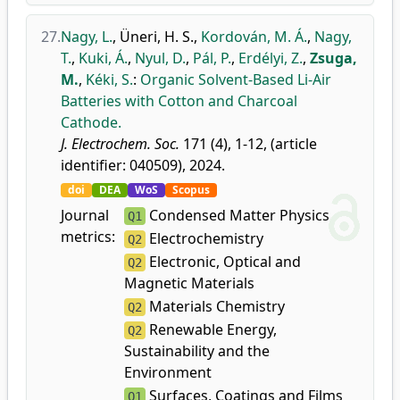
27.
Nagy, L.
,
Üneri, H. S.
,
Kordován, M. Á.
,
Nagy,
T.
,
Kuki, Á.
,
Nyul, D.
,
Pál, P.
,
Erdélyi, Z.
,
Zsuga,
M.
,
Kéki, S.
:
Organic Solvent-Based Li-Air
Batteries with Cotton and Charcoal
Cathode.
J. Electrochem. Soc.
171 (4), 1-12, (article
identifier: 040509), 2024.
doi
DEA
WoS
Scopus
Journal
Condensed Matter Physics
Q1
metrics:
Electrochemistry
Q2
Electronic, Optical and
Q2
Magnetic Materials
Materials Chemistry
Q2
Renewable Energy,
Q2
Sustainability and the
Environment
Surfaces, Coatings and Films
Q1