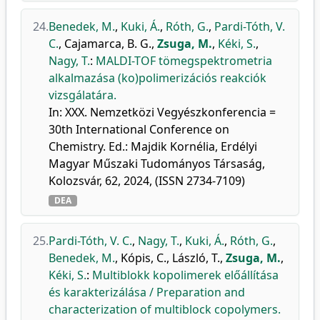
24.
Benedek, M.
,
Kuki, Á.
,
Róth, G.
,
Pardi-Tóth, V.
C.
,
Cajamarca, B. G.
,
Zsuga, M.
,
Kéki, S.
,
Nagy, T.
:
MALDI-TOF tömegspektrometria
alkalmazása (ko)polimerizációs reakciók
vizsgálatára.
In: XXX. Nemzetközi Vegyészkonferencia =
30th International Conference on
Chemistry. Ed.: Majdik Kornélia, Erdélyi
Magyar Műszaki Tudományos Társaság,
Kolozsvár, 62, 2024, (ISSN 2734-7109)
DEA
25.
Pardi-Tóth, V. C.
,
Nagy, T.
,
Kuki, Á.
,
Róth, G.
,
Benedek, M.
,
Kópis, C.
,
László, T.
,
Zsuga, M.
,
Kéki, S.
:
Multiblokk kopolimerek előállítása
és karakterizálása / Preparation and
characterization of multiblock copolymers.