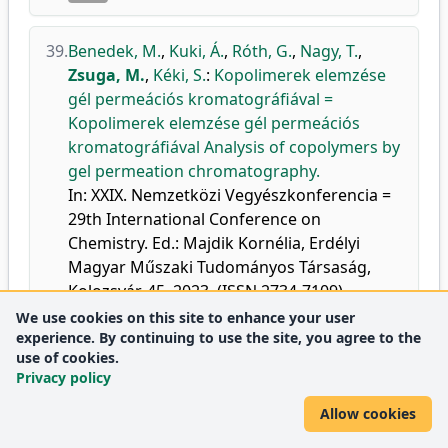
39.
Benedek, M.
,
Kuki, Á.
,
Róth, G.
,
Nagy, T.
,
Zsuga, M.
,
Kéki, S.
:
Kopolimerek elemzése
gél permeációs kromatográfiával =
Kopolimerek elemzése gél permeációs
kromatográfiával Analysis of copolymers by
gel permeation chromatography.
In: XXIX. Nemzetközi Vegyészkonferencia =
29th International Conference on
Chemistry. Ed.: Majdik Kornélia, Erdélyi
Magyar Műszaki Tudományos Társaság,
Kolozsvár, 45, 2023, (ISSN 2734-7109)
We use cookies on this site to enhance your user
DEA
experience. By continuing to use the site, you agree to the
use of cookies.
40.
Róth, G.
,
Nagy, T.
,
Kuki, Á.
,
Pardi-Tóth, V. C.
,
Privacy policy
Nyul, D.
,
Kaldybek, K. Z.
,
Palacios, I. A. I.
,
Allow cookies
Benedek, M.
,
Zsuga, M.
,
Kéki, S.
:
Kopolimer
MALDI-TOF-MS spektrumok elemzése =