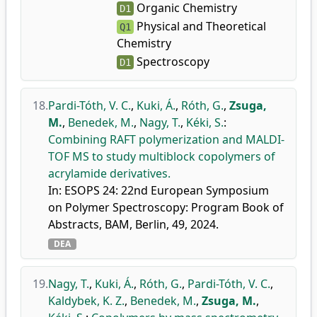
Organic Chemistry
D1
Physical and Theoretical
Q1
Chemistry
Spectroscopy
D1
18.
Pardi-Tóth, V. C.
,
Kuki, Á.
,
Róth, G.
,
Zsuga,
M.
,
Benedek, M.
,
Nagy, T.
,
Kéki, S.
:
Combining RAFT polymerization and MALDI-
TOF MS to study multiblock copolymers of
acrylamide derivatives.
In: ESOPS 24: 22nd European Symposium
on Polymer Spectroscopy: Program Book of
Abstracts, BAM, Berlin, 49, 2024.
DEA
19.
Nagy, T.
,
Kuki, Á.
,
Róth, G.
,
Pardi-Tóth, V. C.
,
Kaldybek, K. Z.
,
Benedek, M.
,
Zsuga, M.
,