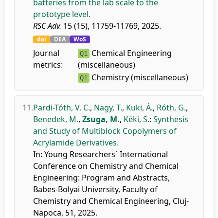
batteries from the lab scale to the
prototype level.
RSC Adv.
15 (15), 11759-11769, 2025.
doi
DEA
WoS
Journal
Chemical Engineering
Q1
metrics:
(miscellaneous)
Chemistry (miscellaneous)
Q1
11.
Pardi-Tóth, V. C.
,
Nagy, T.
,
Kuki, Á.
,
Róth, G.
,
Benedek, M.
,
Zsuga, M.
,
Kéki, S.
:
Synthesis
and Study of Multiblock Copolymers of
Acrylamide Derivatives.
In: Young Researchers` International
Conference on Chemistry and Chemical
Engineering: Program and Abstracts,
Babes-Bolyai University, Faculty of
Chemistry and Chemical Engineering, Cluj-
Napoca, 51, 2025.