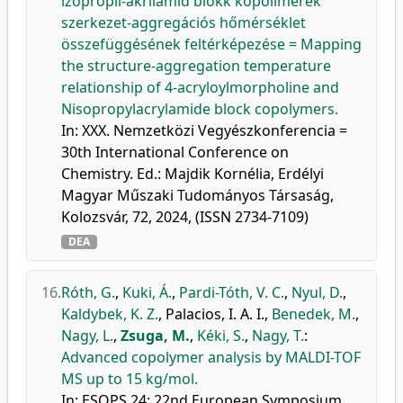
izopropil-akrilamid blokk kopolimerek
szerkezet-aggregációs hőmérséklet
összefüggésének feltérképezése = Mapping
the structure-aggregation temperature
relationship of 4-acryloylmorpholine and
Nisopropylacrylamide block copolymers.
In: XXX. Nemzetközi Vegyészkonferencia =
30th International Conference on
Chemistry. Ed.: Majdik Kornélia, Erdélyi
Magyar Műszaki Tudományos Társaság,
Kolozsvár, 72, 2024, (ISSN 2734-7109)
DEA
16.
Róth, G.
,
Kuki, Á.
,
Pardi-Tóth, V. C.
,
Nyul, D.
,
Kaldybek, K. Z.
,
Palacios, I. A. I.
,
Benedek, M.
,
Nagy, L.
,
Zsuga, M.
,
Kéki, S.
,
Nagy, T.
:
Advanced copolymer analysis by MALDI-TOF
MS up to 15 kg/mol.
In: ESOPS 24: 22nd European Symposium