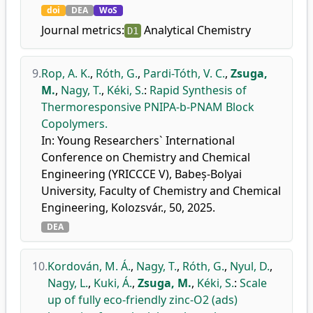
doi
DEA
WoS
Journal metrics:
Analytical Chemistry
D1
9.
Rop, A. K.
,
Róth, G.
,
Pardi-Tóth, V. C.
,
Zsuga,
M.
,
Nagy, T.
,
Kéki, S.
:
Rapid Synthesis of
Thermoresponsive PNIPA-b-PNAM Block
Copolymers.
In: Young Researchers` International
Conference on Chemistry and Chemical
Engineering (YRICCCE V), Babeș-Bolyai
University, Faculty of Chemistry and Chemical
Engineering, Kolozsvár., 50, 2025.
DEA
10.
Kordován, M. Á.
,
Nagy, T.
,
Róth, G.
,
Nyul, D.
,
Nagy, L.
,
Kuki, Á.
,
Zsuga, M.
,
Kéki, S.
:
Scale
up of fully eco-friendly zinc-O2 (ads)