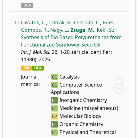
DEA
12.
Lakatos, C.
,
Czifrák, K.
,
Cserháti, C.
,
Borsi-
Gombos, R.
,
Nagy, L.
,
Zsuga, M.
,
Kéki, S.
:
Synthesis of Bio-Based Polyurethanes from
Functionalized Sunflower Seed Oil.
Int. J. Mol. Sci.
26, 1-20, (article identifier:
11380), 2025.
doi
DEA
Journal
Catalysis
Q1
metrics:
Computer Science
Q1
Applications
Inorganic Chemistry
D1
Medicine (miscellaneous)
Q1
Molecular Biology
Q2
Organic Chemistry
D1
Physical and Theoretical
Q1