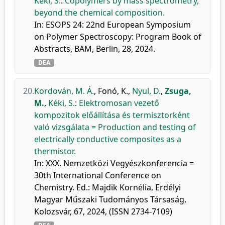
Kéki, S.
:
Copolymers by mass spectrometry,
beyond the chemical composition.
In: ESOPS 24: 22nd European Symposium
on Polymer Spectroscopy: Program Book of
Abstracts, BAM, Berlin, 28, 2024.
DEA
20.
Kordován, M. Á.
,
Fonó, K.
,
Nyul, D.
,
Zsuga,
M.
,
Kéki, S.
:
Elektromosan vezető
kompozitok előállítása és termisztorként
való vizsgálata = Production and testing of
electrically conductive composites as a
thermistor.
In: XXX. Nemzetközi Vegyészkonferencia =
30th International Conference on
Chemistry. Ed.: Majdik Kornélia, Erdélyi
Magyar Műszaki Tudományos Társaság,
Kolozsvár, 67, 2024, (ISSN 2734-7109)