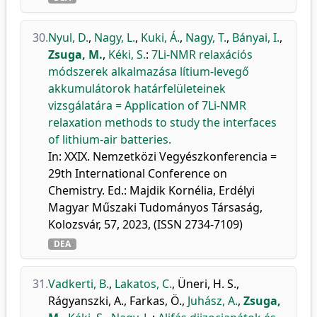
30.
Nyul, D.
,
Nagy, L.
,
Kuki, Á.
,
Nagy, T.
,
Bányai, I.
,
Zsuga, M.
,
Kéki, S.
:
7Li-NMR relaxációs
módszerek alkalmazása lítium-levegő
akkumulátorok határfelületeinek
vizsgálatára = Application of 7Li-NMR
relaxation methods to study the interfaces
of lithium-air batteries.
In: XXIX. Nemzetközi Vegyészkonferencia =
29th International Conference on
Chemistry. Ed.: Majdik Kornélia, Erdélyi
Magyar Műszaki Tudományos Társaság,
Kolozsvár, 57, 2023, (ISSN 2734-7109)
DEA
31.
Vadkerti, B.
,
Lakatos, C.
,
Üneri, H. S.
,
Rágyanszki, A.
,
Farkas, Ö.
,
Juhász, A.
,
Zsuga,