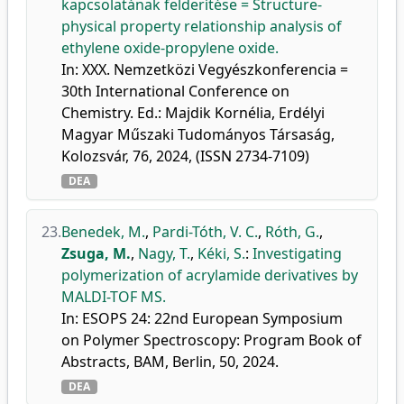
kapcsolatának felderítése = Structure-
physical property relationship analysis of
ethylene oxide-propylene oxide.
In: XXX. Nemzetközi Vegyészkonferencia =
30th International Conference on
Chemistry. Ed.: Majdik Kornélia, Erdélyi
Magyar Műszaki Tudományos Társaság,
Kolozsvár, 76, 2024, (ISSN 2734-7109)
DEA
23.
Benedek, M.
,
Pardi-Tóth, V. C.
,
Róth, G.
,
Zsuga, M.
,
Nagy, T.
,
Kéki, S.
:
Investigating
polymerization of acrylamide derivatives by
MALDI-TOF MS.
In: ESOPS 24: 22nd European Symposium
on Polymer Spectroscopy: Program Book of
Abstracts, BAM, Berlin, 50, 2024.
DEA