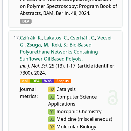
on Polymer Spectroscopy: Program Book of
Abstracts, BAM, Berlin, 48, 2024.
DEA
17.
Czifrák, K.
,
Lakatos, C.
,
Cserháti, C.
,
Vecsei,
G.
,
Zsuga, M.
,
Kéki, S.
:
Bio-Based
Polyurethane Networks Containing
Sunflower Oil Based Polyols.
Int. J. Mol. Sci.
25 (13), 1-17, (article identifier:
7300), 2024.
doi
DEA
WoS
Scopus
Journal
Catalysis
Q2
metrics:
Computer Science
Q1
Applications
Inorganic Chemistry
Q1
Medicine (miscellaneous)
Q1
Molecular Biology
Q2