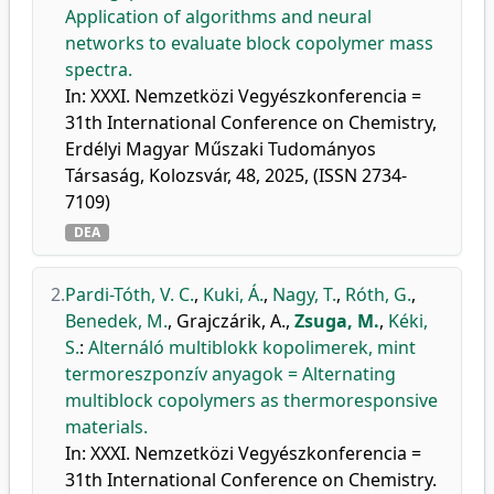
Application of algorithms and neural
networks to evaluate block copolymer mass
spectra.
In: XXXI. Nemzetközi Vegyészkonferencia =
31th International Conference on Chemistry,
Erdélyi Magyar Műszaki Tudományos
Társaság, Kolozsvár, 48, 2025, (ISSN 2734-
7109)
DEA
2.
Pardi-Tóth, V. C.
,
Kuki, Á.
,
Nagy, T.
,
Róth, G.
,
Benedek, M.
,
Grajczárik, A.
,
Zsuga, M.
,
Kéki,
S.
:
Alternáló multiblokk kopolimerek, mint
termoreszponzív anyagok = Alternating
multiblock copolymers as thermoresponsive
materials.
In: XXXI. Nemzetközi Vegyészkonferencia =
31th International Conference on Chemistry.