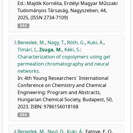
Ed.: Majdik Kornélia, Erdélyi Magyar Műszaki
Tudományos Társaság, Nagyszeben, 44,
2025, (ISSN 2734-7109)
DEA
3.
Benedek, M.
,
Nagy, T.
,
Róth, G.
,
Kuki, Á.
,
Timári, I.
,
Zsuga, M.
,
Kéki, S.
:
Characterization of copolymers using gel
permeation chromatography and neural
networks.
In: 4th Young Researchers` International
Conference on Chemistry and Chemical
Engineering: Program and Abstracts,
Hungarian Chemical Society, Budapest, 50,
2023. ISBN: 9786156018168
DEA
4.
Benedek, M.
,
Nyul, D.
,
Kuki, Á.
,
Fatoye, E. O.
,