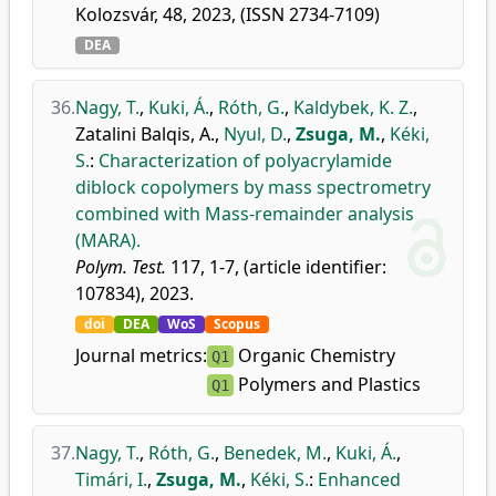
Kolozsvár, 48, 2023, (ISSN 2734-7109)
DEA
36.
Nagy, T.
,
Kuki, Á.
,
Róth, G.
,
Kaldybek, K. Z.
,
Zatalini Balqis, A.
,
Nyul, D.
,
Zsuga, M.
,
Kéki,
S.
:
Characterization of polyacrylamide
diblock copolymers by mass spectrometry
combined with Mass-remainder analysis
(MARA).
Polym. Test.
117, 1-7, (article identifier:
107834), 2023.
doi
DEA
WoS
Scopus
Journal metrics:
Organic Chemistry
Q1
Polymers and Plastics
Q1
37.
Nagy, T.
,
Róth, G.
,
Benedek, M.
,
Kuki, Á.
,
Timári, I.
,
Zsuga, M.
,
Kéki, S.
:
Enhanced