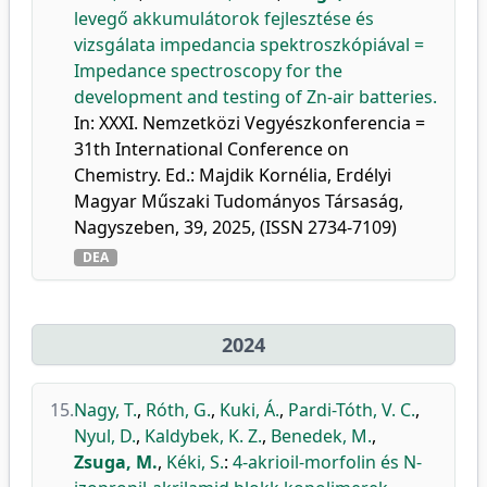
levegő akkumulátorok fejlesztése és
vizsgálata impedancia spektroszkópiával =
Impedance spectroscopy for the
development and testing of Zn-air batteries.
In: XXXI. Nemzetközi Vegyészkonferencia =
31th International Conference on
Chemistry. Ed.: Majdik Kornélia, Erdélyi
Magyar Műszaki Tudományos Társaság,
Nagyszeben, 39, 2025, (ISSN 2734-7109)
DEA
2024
15.
Nagy, T.
,
Róth, G.
,
Kuki, Á.
,
Pardi-Tóth, V. C.
,
Nyul, D.
,
Kaldybek, K. Z.
,
Benedek, M.
,
Zsuga, M.
,
Kéki, S.
:
4-akrioil-morfolin és N-