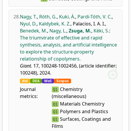
28.
Nagy, T.
,
Róth, G.
,
Kuki, Á.
,
Pardi-Tóth, V. C.
,
Nyul, D.
,
Kaldybek, K. Z.
,
Palacios, I. A. I.
,
Benedek, M.
,
Nagy, L.
,
Zsuga, M.
,
Kéki, S.
:
The triumvirate of effective and rapid
synthesis, analysis, and artificial intelligence
to explore the structure-property
relationship of copolymers.
Giant.
17, 100248-1002456, (article identifier:
100248), 2024.
doi
DEA
WoS
Scopus
Journal
Chemistry
Q1
metrics:
(miscellaneous)
Materials Chemistry
Q1
Polymers and Plastics
Q1
Surfaces, Coatings and
Q1
Films