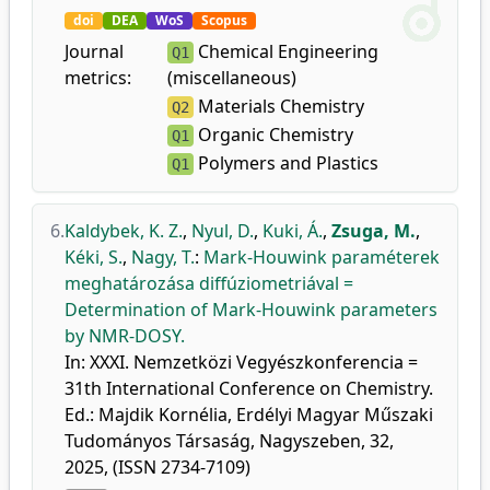
doi
DEA
WoS
Scopus
Journal
Chemical Engineering
Q1
metrics:
(miscellaneous)
Materials Chemistry
Q2
Organic Chemistry
Q1
Polymers and Plastics
Q1
6.
Kaldybek, K. Z.
,
Nyul, D.
,
Kuki, Á.
,
Zsuga, M.
,
Kéki, S.
,
Nagy, T.
:
Mark-Houwink paraméterek
meghatározása diffúziometriával =
Determination of Mark-Houwink parameters
by NMR-DOSY.
In: XXXI. Nemzetközi Vegyészkonferencia =
31th International Conference on Chemistry.
Ed.: Majdik Kornélia, Erdélyi Magyar Műszaki
Tudományos Társaság, Nagyszeben, 32,
2025, (ISSN 2734-7109)