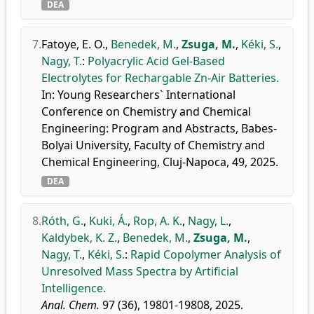
DEA
7.
Fatoye, E. O.
,
Benedek, M.
,
Zsuga, M.
,
Kéki, S.
,
Nagy, T.
:
Polyacrylic Acid Gel-Based
Electrolytes for Rechargable Zn-Air Batteries.
In: Young Researchers` International
Conference on Chemistry and Chemical
Engineering: Program and Abstracts, Babes-
Bolyai University, Faculty of Chemistry and
Chemical Engineering, Cluj-Napoca, 49, 2025.
DEA
8.
Róth, G.
,
Kuki, Á.
,
Rop, A. K.
,
Nagy, L.
,
Kaldybek, K. Z.
,
Benedek, M.
,
Zsuga, M.
,
Nagy, T.
,
Kéki, S.
:
Rapid Copolymer Analysis of
Unresolved Mass Spectra by Artificial
Intelligence.
Anal. Chem.
97 (36), 19801-19808, 2025.