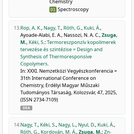
Chemistry
Spectroscopy
D1
13.
Rop, A. K.
,
Nagy, T.
,
Róth, G.
,
Kuki, Á.
,
Ayoade-Alabi, E. A.
,
Nassozi, N. A. C.
,
Zsuga,
M.
,
Kéki, S.
:
Termoreszponzív kopolimerek
tervezése és szintézise = Design and
Synthesis of Thermoresponsive
Copolymers.
In: XXXI. Nemzetközi Vegyészkonferencia =
31th International Conference on
Chemistry, Erdélyi Magyar Műszaki
Tudományos Társaság, Kolozsvár, 47, 2025,
(ISSN 2734-7109)
DEA
14.
Nagy, T.
,
Kéki, S.
,
Nagy, L.
,
Nyul, D.
,
Kuki, Á.
,
Róth, G.
,
Kordován, M. Á.
,
Zsuga, M.
:
Zn-