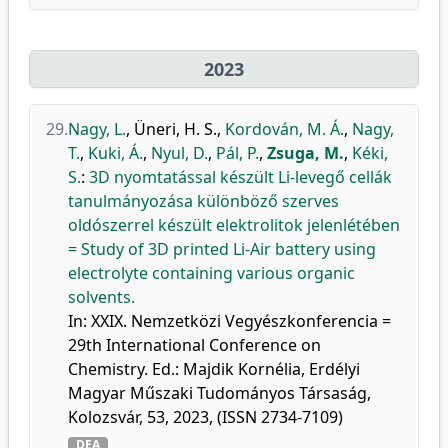
2023
29.
Nagy, L.
,
Üneri, H. S.
,
Kordován, M. Á.
,
Nagy,
T.
,
Kuki, Á.
,
Nyul, D.
,
Pál, P.
,
Zsuga, M.
,
Kéki,
S.
:
3D nyomtatással készült Li-levegő cellák
tanulmányozása különböző szerves
oldószerrel készült elektrolitok jelenlétében
= Study of 3D printed Li-Air battery using
electrolyte containing various organic
solvents.
In: XXIX. Nemzetközi Vegyészkonferencia =
29th International Conference on
Chemistry. Ed.: Majdik Kornélia, Erdélyi
Magyar Műszaki Tudományos Társaság,
Kolozsvár, 53, 2023, (ISSN 2734-7109)
DEA