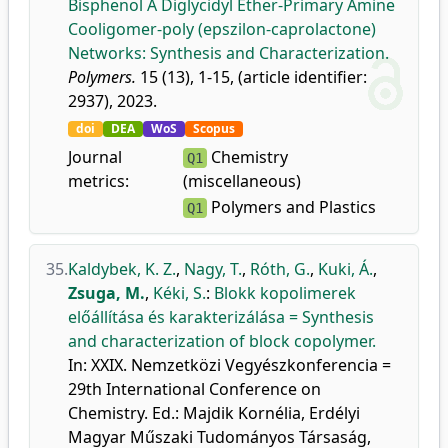
Bisphenol A Diglycidyl Ether-Primary Amine
Cooligomer-poly (epszilon-caprolactone)
Networks: Synthesis and Characterization.
Polymers.
15 (13), 1-15, (article identifier:
2937), 2023.
doi
DEA
WoS
Scopus
Journal
Chemistry
Q1
metrics:
(miscellaneous)
Polymers and Plastics
Q1
35.
Kaldybek, K. Z.
,
Nagy, T.
,
Róth, G.
,
Kuki, Á.
,
Zsuga, M.
,
Kéki, S.
:
Blokk kopolimerek
előállítása és karakterizálása = Synthesis
and characterization of block copolymer.
In: XXIX. Nemzetközi Vegyészkonferencia =
29th International Conference on
Chemistry. Ed.: Majdik Kornélia, Erdélyi
Magyar Műszaki Tudományos Társaság,