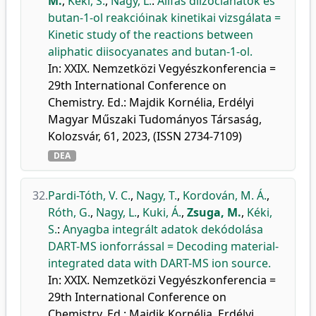
M.
,
Kéki, S.
,
Nagy, L.
:
Alifás diizocianátok és
butan-1-ol reakcióinak kinetikai vizsgálata =
Kinetic study of the reactions between
aliphatic diisocyanates and butan-1-ol.
In: XXIX. Nemzetközi Vegyészkonferencia =
29th International Conference on
Chemistry. Ed.: Majdik Kornélia, Erdélyi
Magyar Műszaki Tudományos Társaság,
Kolozsvár, 61, 2023, (ISSN 2734-7109)
DEA
32.
Pardi-Tóth, V. C.
,
Nagy, T.
,
Kordován, M. Á.
,
Róth, G.
,
Nagy, L.
,
Kuki, Á.
,
Zsuga, M.
,
Kéki,
S.
:
Anyagba integrált adatok dekódolása
DART-MS ionforrással = Decoding material-
integrated data with DART-MS ion source.
In: XXIX. Nemzetközi Vegyészkonferencia =
29th International Conference on
Chemistry. Ed.: Majdik Kornélia, Erdélyi