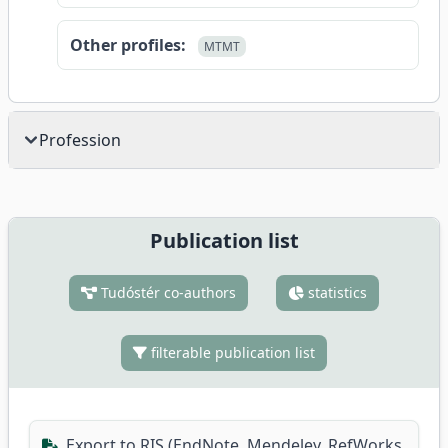
Other profiles:
MTMT
Profession
Publication list
Tudóstér co-authors
statistics
filterable publication list
Export to RIS (EndNote, Mendeley, RefWorks,