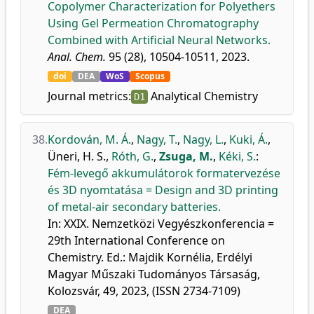
Copolymer Characterization for Polyethers
Using Gel Permeation Chromatography
Combined with Artificial Neural Networks.
Anal. Chem.
95 (28), 10504-10511, 2023.
doi
DEA
WoS
Scopus
Journal metrics:
Analytical Chemistry
D1
38.
Kordován, M. Á.
,
Nagy, T.
,
Nagy, L.
,
Kuki, Á.
,
Üneri, H. S.
,
Róth, G.
,
Zsuga, M.
,
Kéki, S.
:
Fém-levegő akkumulátorok formatervezése
és 3D nyomtatása = Design and 3D printing
of metal-air secondary batteries.
In: XXIX. Nemzetközi Vegyészkonferencia =
29th International Conference on
Chemistry. Ed.: Majdik Kornélia, Erdélyi
Magyar Műszaki Tudományos Társaság,
Kolozsvár, 49, 2023, (ISSN 2734-7109)
DEA