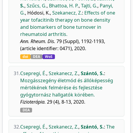
S.
,
Szűcs, G.
,
Bhattoa, H. P.
,
Tajti, G.
,
Panyi,
G.
,
Hódosi, K.
,
Szekanecz, Z.
:
Effects of one
year tofacitinib therapy on bone density
and biomarkers of bone turnover in
rheumatoid arthritis.
Ann. Rheum. Dis.
79 (Suppl), 1192-1193,
(article identifier: 0471), 2020.
doi
DEA
WoS
31.
Csepregi, É.
,
Szekanecz, Z.
,
Szántó, S.
:
Mozgásszegény életmód és állóképesség
mértékének felmérése és fejlesztése
gyógytornász hallgatók körében.
Fizioterápia.
29 (4), 8-13, 2020.
DEA
32.
Csepregi, É.
,
Szekanecz, Z.
,
Szántó, S.
:
The