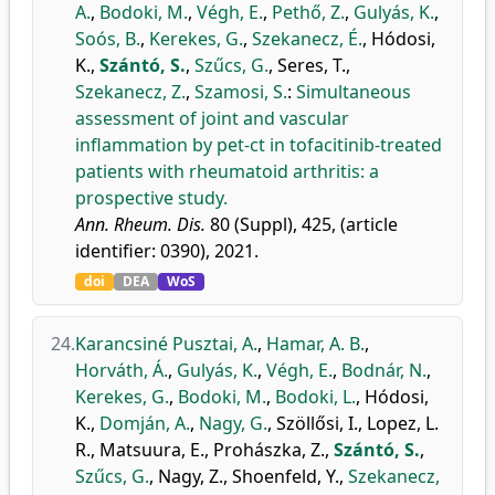
A.
,
Bodoki, M.
,
Végh, E.
,
Pethő, Z.
,
Gulyás, K.
,
Soós, B.
,
Kerekes, G.
,
Szekanecz, É.
,
Hódosi,
K.
,
Szántó, S.
,
Szűcs, G.
,
Seres, T.
,
Szekanecz, Z.
,
Szamosi, S.
:
Simultaneous
assessment of joint and vascular
inflammation by pet-ct in tofacitinib-treated
patients with rheumatoid arthritis: a
prospective study.
Ann. Rheum. Dis.
80 (Suppl), 425, (article
identifier: 0390), 2021.
doi
DEA
WoS
24.
Karancsiné Pusztai, A.
,
Hamar, A. B.
,
Horváth, Á.
,
Gulyás, K.
,
Végh, E.
,
Bodnár, N.
,
Kerekes, G.
,
Bodoki, M.
,
Bodoki, L.
,
Hódosi,
K.
,
Domján, A.
,
Nagy, G.
,
Szöllősi, I.
,
Lopez, L.
R.
,
Matsuura, E.
,
Prohászka, Z.
,
Szántó, S.
,
Szűcs, G.
,
Nagy, Z.
,
Shoenfeld, Y.
,
Szekanecz,