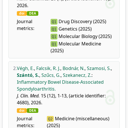
2026.
doi
DEA
Journal
Drug Discovery (2025)
Q1
metrics:
Genetics (2025)
Q1
Molecular Biology (2025)
Q1
Molecular Medicine
Q1
(2025)
2.
Végh, E.
,
Falcsik, R. J.
,
Bodnár, N.
,
Szamosi, S.
,
Szántó, S.
,
Szűcs, G.
,
Szekanecz, Z.
:
Inflammatory Bowel Disease-Associated
Spondyloarthritis.
J. Clin. Med.
15 (12), 1-13, (article identifier:
4680), 2026.
doi
DEA
Journal
Medicine (miscellaneous)
Q2
metrics:
(2025)