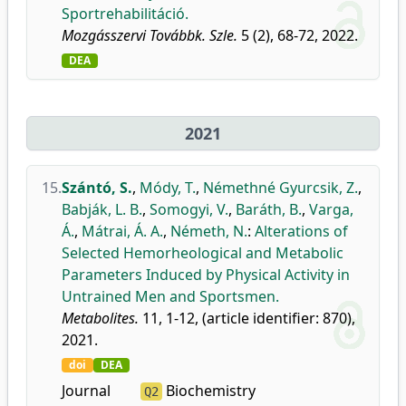
Sportrehabilitáció.
Mozgásszervi Továbbk. Szle.
5 (2), 68-72, 2022.
DEA
2021
15.
Szántó, S.
,
Módy, T.
,
Némethné Gyurcsik, Z.
,
Babják, L. B.
,
Somogyi, V.
,
Baráth, B.
,
Varga,
Á.
,
Mátrai, Á. A.
,
Németh, N.
:
Alterations of
Selected Hemorheological and Metabolic
Parameters Induced by Physical Activity in
Untrained Men and Sportsmen.
Metabolites.
11, 1-12, (article identifier: 870),
2021.
doi
DEA
Journal
Biochemistry
Q2