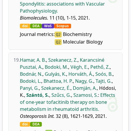
Spondylitis: associations with Vascular
Pathophysiology.
Biomolecules.
11 (10), 1-15, 2021.
doi
DEA
WoS
Scopus
Journal metrics:
Biochemistry
Q2
Molecular Biology
Q2
19.
Hamar, A. B.
,
Szekanecz, Z.
,
Karancsiné
Pusztai, A.
,
Bodoki, M.
,
Végh, E.
,
Pethő, Z.
,
Bodnár, N.
,
Gulyás, K.
,
Horváth, Á.
,
Soós, B.
,
Bodoki, L.
,
Bhattoa, H. P.
,
Nagy, G.
,
Tajti, G.
,
Panyi, G.
,
Szekanecz, É.
,
Domján, A.
,
Hódosi,
K.
,
Szántó, S.
,
Szűcs, G.
,
Szamosi, S.
:
Effects
of one-year tofacitinib therapy on bone
metabolism in rheumatoid arthritis.
Osteoporosis Int.
32 (8), 1621-1629, 2021.
doi
DEA