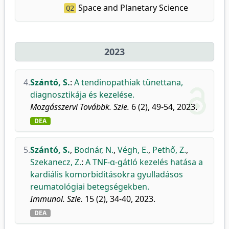
Space and Planetary Science
Q2
2023
4.
Szántó, S.
:
A tendinopathiak tünettana,
diagnosztikája és kezelése.
Mozgásszervi Továbbk. Szle.
6 (2), 49-54, 2023.
DEA
5.
Szántó, S.
,
Bodnár, N.
,
Végh, E.
,
Pethő, Z.
,
Szekanecz, Z.
:
A TNF-α-gátló kezelés hatása a
kardiális komorbiditásokra gyulladásos
reumatológiai betegségekben.
Immunol. Szle.
15 (2), 34-40, 2023.
DEA