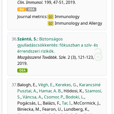
Clin. Immunol.
199, 47-51, 2019.
doi
DEA
Journal metrics:
Immunology
Q2
Immunology and Allergy
Q2
36.
Szántó, S.
:
Biztonságos
gyulladáscsökkentés: fókuszban a szív- és
érrendszeri rizikók.
Mozgásszervi Továbbk. Szle.
2 (3), 121-123,
2019.
DEA
37.
Balogh, E.
,
Végh, E.
,
Kerekes, G.
,
Karancsiné
Pusztai, A.
,
Hamar, A. B.
,
Hódosi, K.
,
Szamosi,
S.
,
Váncsa, A.
,
Csomor, P.
,
Bodoki, L.
,
Pogácsás, L.
,
Balázs, F.
,
Tar, I.
,
McCormick, J.
,
Biniecka, M.
,
Fearon, U.
,
Lundberg, K.
,