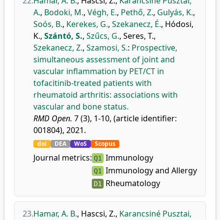
22.
Hamar, A. B.
,
Hascsi, Z.
,
Karancsiné Pusztai,
A.
,
Bodoki, M.
,
Végh, E.
,
Pethő, Z.
,
Gulyás, K.
,
Soós, B.
,
Kerekes, G.
,
Szekanecz, É.
,
Hódosi,
K.
,
Szántó, S.
,
Szűcs, G.
,
Seres, T.
,
Szekanecz, Z.
,
Szamosi, S.
:
Prospective,
simultaneous assessment of joint and
vascular inflammation by PET/CT in
tofacitinib-treated patients with
rheumatoid arthritis: associations with
vascular and bone status.
RMD Open.
7 (3), 1-10, (article identifier:
001804), 2021.
doi
DEA
WoS
Scopus
Journal metrics:
Immunology
Q1
Immunology and Allergy
Q1
Rheumatology
D1
23.
Hamar, A. B.
,
Hascsi, Z.
,
Karancsiné Pusztai,