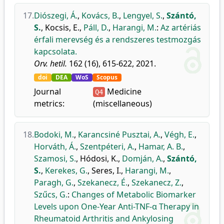
17.
Diószegi, Á.
,
Kovács, B.
,
Lengyel, S.
,
Szántó,
S.
,
Kocsis, E.
,
Páll, D.
,
Harangi, M.
:
Az artériás
érfali merevség és a rendszeres testmozgás
kapcsolata.
Orv. hetil.
162 (16), 615-622, 2021.
doi
DEA
WoS
Scopus
Journal
Medicine
Q4
metrics:
(miscellaneous)
18.
Bodoki, M.
,
Karancsiné Pusztai, A.
,
Végh, E.
,
Horváth, Á.
,
Szentpéteri, A.
,
Hamar, A. B.
,
Szamosi, S.
,
Hódosi, K.
,
Domján, A.
,
Szántó,
S.
,
Kerekes, G.
,
Seres, I.
,
Harangi, M.
,
Paragh, G.
,
Szekanecz, É.
,
Szekanecz, Z.
,
Szűcs, G.
:
Changes of Metabolic Biomarker
Levels upon One-Year Anti-TNF-α Therapy in
Rheumatoid Arthritis and Ankylosing