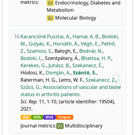
metrics:
Endocrinology, Diabetes and
Q2
Metabolism
Molecular Biology
Q2
16.
Karancsiné Pusztai, A.
,
Hamar, A. B.
,
Bodoki,
M.
,
Gulyás, K.
,
Horváth, Á.
,
Végh, E.
,
Pethő,
Z.
,
Szamosi, S.
,
Balogh, E.
,
Bodnár, N.
,
Bodoki, L.
,
Szentpétery, Á.
,
Bhattoa, H. P.
,
Kerekes, G.
,
Juhász, B.
,
Szekanecz, É.
,
Hódosi, K.
,
Domján, A.
,
Szántó, S.
,
Raterman, H. G.
,
Lems, W. F.
,
Szekanecz, Z.
,
Szűcs, G.
:
Associations of vascular and bone
status in arthritis patients.
Sci. Rep.
11, 1-10, (article identifier: 19504),
2021.
doi
DEA
WoS
Scopus
Journal metrics:
Multidisciplinary
D1