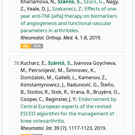
Kharlamova, N.
,
Szántó, S.
,
Szűcs, G.
,
Nagy,
Z.
,
Veale, D. J.
,
Szekanecz, Z.
:
Effects of one-
year anti-TNF-[alfa] therapy on biomarkers
of angiogenesis and functional vascular
parameters in arthritides.
Rheumatol. Orthop. Med.
4, 1-8, 2019.
doi
DEA
38.
Kucharz, E.
,
Szántó, S.
,
Ivanova Goycheva,
M.
,
Petronijević, M.
,
Šimnovec, K.
,
Domżalski, M.
,
Gallelli, L.
,
Kamenov, Z.
,
Konstantynowicz, J.
,
Radunović, G.
,
Šteňo,
B.
,
Stoilov, R.
,
Stok, R.
,
Vrana, R.
,
Bruyère, O.
,
Cooper, C.
,
Reginster, J. Y.
:
Endorsement by
Central European experts of the revised
ESCEO algorithm for the management of
knee osteoarthritis.
Rheumatol. Int.
39 (7), 1117-1123, 2019.