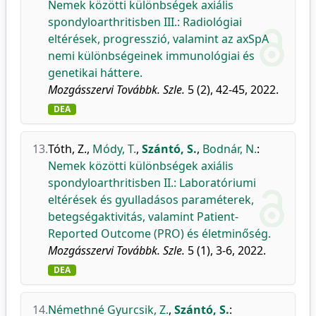
Nemek közötti különbségek axiális
spondyloarthritisben III.: Radiológiai
eltérések, progresszió, valamint az axSpA
nemi különbségeinek immunológiai és
genetikai háttere.
Mozgásszervi Továbbk. Szle.
5 (2), 42-45, 2022.
DEA
13.
Tóth, Z.
,
Módy, T.
,
Szántó, S.
,
Bodnár, N.
:
Nemek közötti különbségek axiális
spondyloarthritisben II.: Laboratóriumi
eltérések és gyulladásos paraméterek,
betegségaktivitás, valamint Patient-
Reported Outcome (PRO) és életminőség.
Mozgásszervi Továbbk. Szle.
5 (1), 3-6, 2022.
DEA
14.
Némethné Gyurcsik, Z.
,
Szántó, S.
: