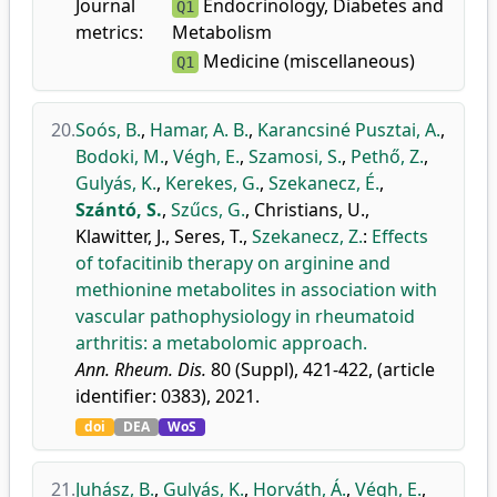
Journal
Endocrinology, Diabetes and
Q1
metrics:
Metabolism
Medicine (miscellaneous)
Q1
20.
Soós, B.
,
Hamar, A. B.
,
Karancsiné Pusztai, A.
,
Bodoki, M.
,
Végh, E.
,
Szamosi, S.
,
Pethő, Z.
,
Gulyás, K.
,
Kerekes, G.
,
Szekanecz, É.
,
Szántó, S.
,
Szűcs, G.
,
Christians, U.
,
Klawitter, J.
,
Seres, T.
,
Szekanecz, Z.
:
Effects
of tofacitinib therapy on arginine and
methionine metabolites in association with
vascular pathophysiology in rheumatoid
arthritis: a metabolomic approach.
Ann. Rheum. Dis.
80 (Suppl), 421-422, (article
identifier: 0383), 2021.
doi
DEA
WoS
21.
Juhász, B.
,
Gulyás, K.
,
Horváth, Á.
,
Végh, E.
,