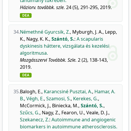
tanulmány tükrében.
Háziorv. továbbk. szle.
24 (5), 291-295, 2019.
DEA
34.
Némethné Gyurcsik, Z.
,
Myburgh, J. A.
,
Lepp,
K.
,
Nagy, K. K.
,
Szántó, S.
:
A scapularis
dyskinesis háttere, vizsgálata és kezelési
algoritmusa.
Mozgásszervi Továbbk. Szle.
2 (2), 138-143,
2019.
DEA
35.
Balogh, E.
,
Karancsiné Pusztai, A.
,
Hamar, A.
B.
,
Végh, E.
,
Szamosi, S.
,
Kerekes, G.
,
McCormick, J.
,
Biniecka, M.
,
Szántó, S.
,
Szűcs, G.
,
Nagy, Z.
,
Fearon, U.
,
Veale, D. J.
,
Szekanecz, Z.
:
Autoimmune and angiogenic
biomarkers in autoimmune atherosclerosis.