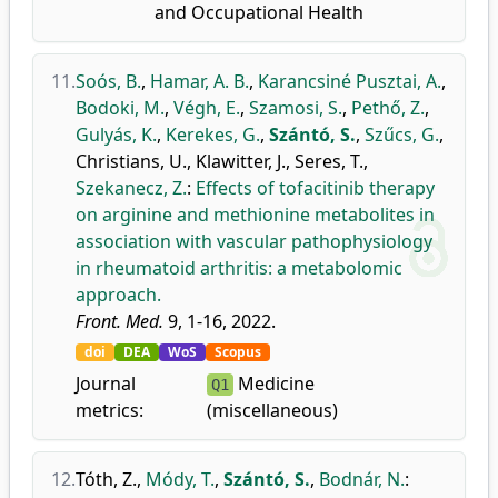
and Occupational Health
11.
Soós, B.
,
Hamar, A. B.
,
Karancsiné Pusztai, A.
,
Bodoki, M.
,
Végh, E.
,
Szamosi, S.
,
Pethő, Z.
,
Gulyás, K.
,
Kerekes, G.
,
Szántó, S.
,
Szűcs, G.
,
Christians, U.
,
Klawitter, J.
,
Seres, T.
,
Szekanecz, Z.
:
Effects of tofacitinib therapy
on arginine and methionine metabolites in
association with vascular pathophysiology
in rheumatoid arthritis: a metabolomic
approach.
Front. Med.
9, 1-16, 2022.
doi
DEA
WoS
Scopus
Journal
Medicine
Q1
metrics:
(miscellaneous)
12.
Tóth, Z.
,
Módy, T.
,
Szántó, S.
,
Bodnár, N.
: