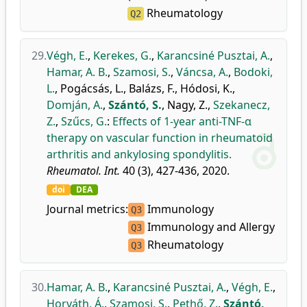
Rheumatology
Q2
29.
Végh, E.
,
Kerekes, G.
,
Karancsiné Pusztai, A.
,
Hamar, A. B.
,
Szamosi, S.
,
Váncsa, A.
,
Bodoki,
L.
,
Pogácsás, L.
,
Balázs, F.
,
Hódosi, K.
,
Domján, A.
,
Szántó, S.
,
Nagy, Z.
,
Szekanecz,
Z.
,
Szűcs, G.
:
Effects of 1-year anti-TNF-α
therapy on vascular function in rheumatoid
arthritis and ankylosing spondylitis.
Rheumatol. Int.
40 (3), 427-436, 2020.
doi
DEA
Journal metrics:
Immunology
Q3
Immunology and Allergy
Q3
Rheumatology
Q3
30.
Hamar, A. B.
,
Karancsiné Pusztai, A.
,
Végh, E.
,
Horváth, Á.
,
Szamosi, S.
,
Pethő, Z.
,
Szántó,