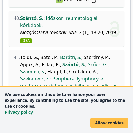
Q1
40.
Szántó, S.
:
Időskori reumatológiai
kórképek.
Mozgásszervi Továbbk. Szle.
2 (1), 18-20, 2019.
DEA
41.
Toldi, G.
,
Batel, P.
,
Baráth, S.
,
Szerémy, P.
,
Apjok, A.
,
Filkor, K.
,
Szántó, S.
,
Szűcs, G.
,
Szamosi, S.
,
Häupl, T.
,
Grützkau, A.
,
Szekanecz, Z.
:
Peripheral lymphocyte
multidrug resistance activity as a predictive
tool of biological therapeutic response in
We use cookies on this site to enhance your user
rheumatoid arthritis.
experience. By continuing to use the site, you agree to the
use of cookies.
J. Rheumatol.
46 (6), 572-578, 2019.
Privacy policy
doi
DEA
Allow cookies
Journal metrics:
Immunology
Q2
Immunology and Allergy
Q1