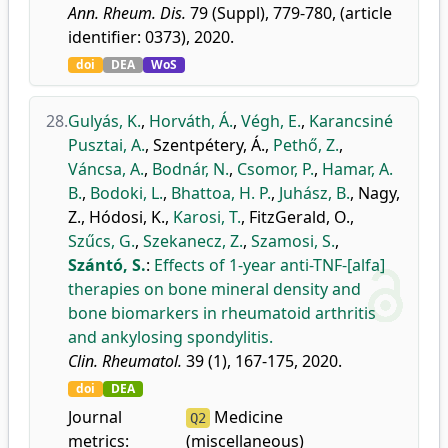
Ann. Rheum. Dis.
79 (Suppl), 779-780, (article
identifier: 0373), 2020.
doi
DEA
WoS
28.
Gulyás, K.
,
Horváth, Á.
,
Végh, E.
,
Karancsiné
Pusztai, A.
,
Szentpétery, Á.
,
Pethő, Z.
,
Váncsa, A.
,
Bodnár, N.
,
Csomor, P.
,
Hamar, A.
B.
,
Bodoki, L.
,
Bhattoa, H. P.
,
Juhász, B.
,
Nagy,
Z.
,
Hódosi, K.
,
Karosi, T.
,
FitzGerald, O.
,
Szűcs, G.
,
Szekanecz, Z.
,
Szamosi, S.
,
Szántó, S.
:
Effects of 1-year anti-TNF-[alfa]
therapies on bone mineral density and
bone biomarkers in rheumatoid arthritis
and ankylosing spondylitis.
Clin. Rheumatol.
39 (1), 167-175, 2020.
doi
DEA
Journal
Medicine
Q2
metrics:
(miscellaneous)