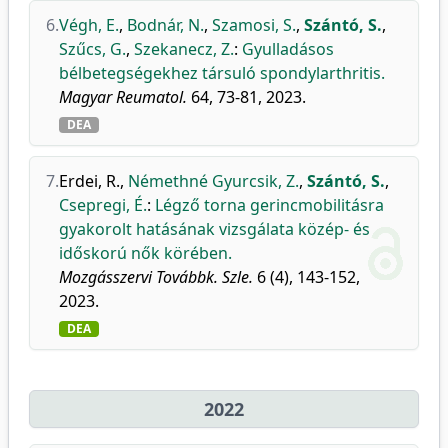
6.
Végh, E.
,
Bodnár, N.
,
Szamosi, S.
,
Szántó, S.
,
Szűcs, G.
,
Szekanecz, Z.
:
Gyulladásos
bélbetegségekhez társuló spondylarthritis.
Magyar Reumatol.
64, 73-81, 2023.
DEA
7.
Erdei, R.
,
Némethné Gyurcsik, Z.
,
Szántó, S.
,
Csepregi, É.
:
Légző torna gerincmobilitásra
gyakorolt hatásának vizsgálata közép- és
időskorú nők körében.
Mozgásszervi Továbbk. Szle.
6 (4), 143-152,
2023.
DEA
2022