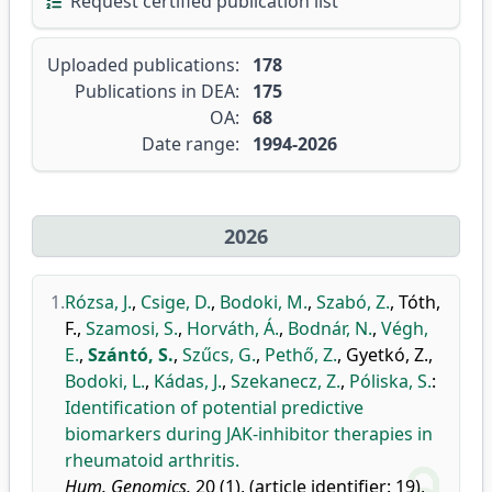
Request certified publication list
Uploaded publications:
178
Publications in DEA:
175
OA:
68
Date range:
1994-2026
2026
1.
Rózsa, J.
,
Csige, D.
,
Bodoki, M.
,
Szabó, Z.
,
Tóth,
F.
,
Szamosi, S.
,
Horváth, Á.
,
Bodnár, N.
,
Végh,
E.
,
Szántó, S.
,
Szűcs, G.
,
Pethő, Z.
,
Gyetkó, Z.
,
Bodoki, L.
,
Kádas, J.
,
Szekanecz, Z.
,
Póliska, S.
:
Identification of potential predictive
biomarkers during JAK-inhibitor therapies in
rheumatoid arthritis.
Hum. Genomics.
20 (1), (article identifier: 19),