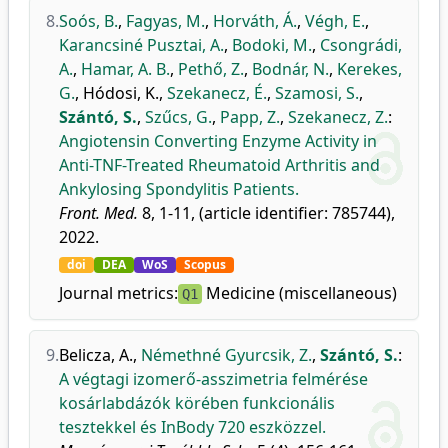
8.
Soós, B.
,
Fagyas, M.
,
Horváth, Á.
,
Végh, E.
,
Karancsiné Pusztai, A.
,
Bodoki, M.
,
Csongrádi,
A.
,
Hamar, A. B.
,
Pethő, Z.
,
Bodnár, N.
,
Kerekes,
G.
,
Hódosi, K.
,
Szekanecz, É.
,
Szamosi, S.
,
Szántó, S.
,
Szűcs, G.
,
Papp, Z.
,
Szekanecz, Z.
:
Angiotensin Converting Enzyme Activity in
Anti-TNF-Treated Rheumatoid Arthritis and
Ankylosing Spondylitis Patients.
Front. Med.
8, 1-11, (article identifier: 785744),
2022.
doi
DEA
WoS
Scopus
Journal metrics:
Medicine (miscellaneous)
Q1
9.
Belicza, A.
,
Némethné Gyurcsik, Z.
,
Szántó, S.
:
A végtagi izomerő-asszimetria felmérése
kosárlabdázók körében funkcionális
tesztekkel és InBody 720 eszközzel.