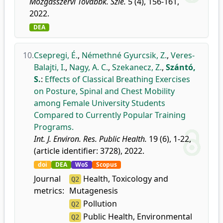
Mozgásszervi Továbbk. Szle.
5 (4), 156-161,
2022.
DEA
10.
Csepregi, É.
,
Némethné Gyurcsik, Z.
,
Veres-
Balajti, I.
,
Nagy, A. C.
,
Szekanecz, Z.
,
Szántó,
S.
:
Effects of Classical Breathing Exercises
on Posture, Spinal and Chest Mobility
among Female University Students
Compared to Currently Popular Training
Programs.
Int. J. Environ. Res. Public Health.
19 (6), 1-22,
(article identifier: 3728), 2022.
doi
DEA
WoS
Scopus
Journal
Health, Toxicology and
Q2
metrics:
Mutagenesis
Pollution
Q2
Public Health, Environmental
Q2