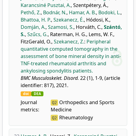
Karancsiné Pusztai, A.
,
Szentpétery, Á.
,
Pethő, Z.
,
Bodnár, N.
,
Hamar, A. B.
,
Bodoki, L.
,
Bhattoa, H. P.
,
Szekanecz, É.
,
Hódosi, K.
,
Domján, A.
,
Szamosi, S.
,
Horváth, C.
,
Szántó,
S.
,
Szűcs, G.
,
Raterman, H. G.
,
Lems, W. F.
,
FitzGerald, O.
,
Szekanecz, Z.
:
Peripheral
quantitative computed tomography in the
assessment of bone mineral density in anti-
TNF-treated rheumatoid arthritis and
ankylosing spondylitis patients.
BMC Musculoskelet. Disord.
22 (1), 1-9, (article
identifier: 817), 2021.
doi
DEA
Journal
Orthopedics and Sports
Q2
metrics:
Medicine
Rheumatology
Q2