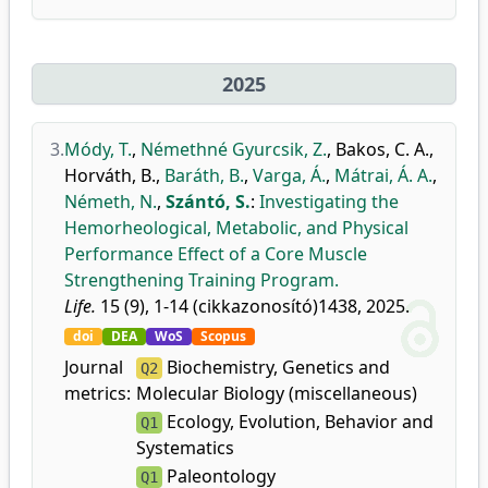
2025
3.
Módy, T.
,
Némethné Gyurcsik, Z.
,
Bakos, C. A.
,
Horváth, B.
,
Baráth, B.
,
Varga, Á.
,
Mátrai, Á. A.
,
Németh, N.
,
Szántó, S.
:
Investigating the
Hemorheological, Metabolic, and Physical
Performance Effect of a Core Muscle
Strengthening Training Program.
Life.
15 (9), 1-14 (cikkazonosító)1438, 2025.
doi
DEA
WoS
Scopus
Journal
Biochemistry, Genetics and
Q2
metrics:
Molecular Biology (miscellaneous)
Ecology, Evolution, Behavior and
Q1
Systematics
Paleontology
Q1