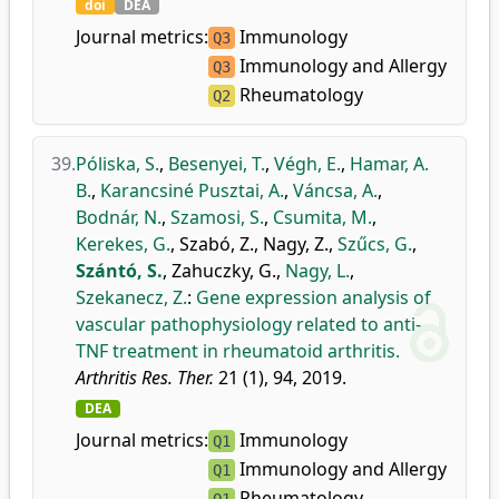
doi
DEA
Journal metrics:
Immunology
Q3
Immunology and Allergy
Q3
Rheumatology
Q2
39.
Póliska, S.
,
Besenyei, T.
,
Végh, E.
,
Hamar, A.
B.
,
Karancsiné Pusztai, A.
,
Váncsa, A.
,
Bodnár, N.
,
Szamosi, S.
,
Csumita, M.
,
Kerekes, G.
,
Szabó, Z.
,
Nagy, Z.
,
Szűcs, G.
,
Szántó, S.
,
Zahuczky, G.
,
Nagy, L.
,
Szekanecz, Z.
:
Gene expression analysis of
vascular pathophysiology related to anti-
TNF treatment in rheumatoid arthritis.
Arthritis Res. Ther.
21 (1), 94, 2019.
DEA
Journal metrics:
Immunology
Q1
Immunology and Allergy
Q1
Rheumatology