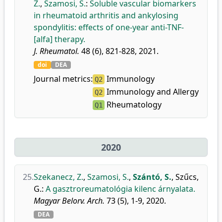
Z.
,
Szamosi, S.
:
Soluble vascular biomarkers
in rheumatoid arthritis and ankylosing
spondylitis: effects of one-year anti-TNF-
[alfa] therapy.
J. Rheumatol.
48 (6), 821-828, 2021.
doi
DEA
Journal metrics:
Immunology
Q2
Immunology and Allergy
Q2
Rheumatology
Q1
2020
25.
Szekanecz, Z.
,
Szamosi, S.
,
Szántó, S.
,
Szűcs,
G.
:
A gasztroreumatológia kilenc árnyalata.
Magyar Belorv. Arch.
73 (5), 1-9, 2020.
DEA