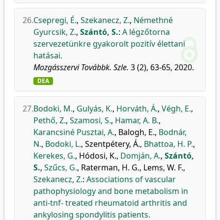
26.
Csepregi, É.
,
Szekanecz, Z.
,
Némethné
Gyurcsik, Z.
,
Szántó, S.
:
A légzőtorna
szervezetünkre gyakorolt pozitív élettani
hatásai.
Mozgásszervi Továbbk. Szle.
3 (2), 63-65, 2020.
DEA
27.
Bodoki, M.
,
Gulyás, K.
,
Horváth, Á.
,
Végh, E.
,
Pethő, Z.
,
Szamosi, S.
,
Hamar, A. B.
,
Karancsiné Pusztai, A.
,
Balogh, E.
,
Bodnár,
N.
,
Bodoki, L.
,
Szentpétery, Á.
,
Bhattoa, H. P.
,
Kerekes, G.
,
Hódosi, K.
,
Domján, A.
,
Szántó,
S.
,
Szűcs, G.
,
Raterman, H. G.
,
Lems, W. F.
,
Szekanecz, Z.
:
Associations of vascular
pathophysiology and bone metabolism in
anti-tnf- treated rheumatoid arthritis and
ankylosing spondylitis patients.