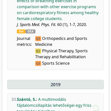
effects of breathing exercises in
comparison with other exercise programs
on cardiorespiratory fitness among healthy
female college students.
J. Sports Med. Phys. Fit.
60 (1), 1-7, 2020.
doi
DEA
Journal
Orthopedics and Sports
Q3
metrics:
Medicine
Physical Therapy, Sports
Q2
Therapy and Rehabilitation
Sports Science
Q3
2019
33.
Szántó, S.
:
A multimodális
fájdalomcsillapítás lehetőségei egy friss