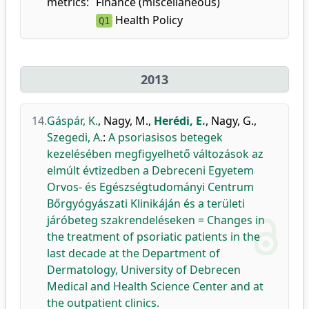
metrics:
Finance (miscellaneous)
Health Policy
Q1
2013
14.
Gáspár, K.
,
Nagy, M.
,
Herédi, E.
,
Nagy, G.
,
Szegedi, A.
:
A psoriasisos betegek
kezelésében megfigyelhető változások az
elmúlt évtizedben a Debreceni Egyetem
Orvos- és Egészségtudományi Centrum
Bőrgyógyászati Klinikáján és a területi
járóbeteg szakrendeléseken = Changes in
the treatment of psoriatic patients in the
last decade at the Department of
Dermatology, University of Debrecen
Medical and Health Science Center and at
the outpatient clinics.