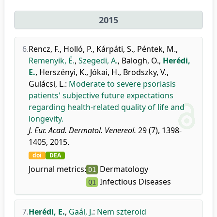
2015
6.
Rencz, F.
,
Holló, P.
,
Kárpáti, S.
,
Péntek, M.
,
Remenyik, É.
,
Szegedi, A.
,
Balogh, O.
,
Herédi,
E.
,
Herszényi, K.
,
Jókai, H.
,
Brodszky, V.
,
Gulácsi, L.
:
Moderate to severe psoriasis
patients' subjective future expectations
regarding health-related quality of life and
longevity.
J. Eur. Acad. Dermatol. Venereol.
29 (7), 1398-
1405, 2015.
doi
DEA
Journal metrics:
Dermatology
D1
Infectious Diseases
Q1
7.
Herédi, E.
,
Gaál, J.
:
Nem szteroid