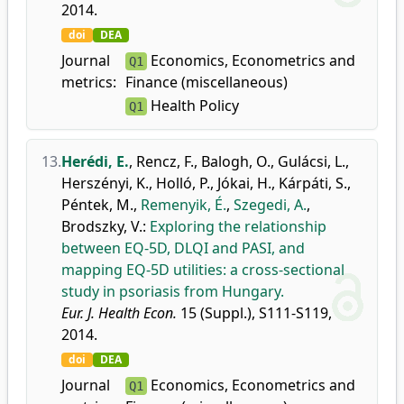
2014.
doi
DEA
Journal
Economics, Econometrics and
Q1
metrics:
Finance (miscellaneous)
Health Policy
Q1
13.
Herédi, E.
,
Rencz, F.
,
Balogh, O.
,
Gulácsi, L.
,
Herszényi, K.
,
Holló, P.
,
Jókai, H.
,
Kárpáti, S.
,
Péntek, M.
,
Remenyik, É.
,
Szegedi, A.
,
Brodszky, V.
:
Exploring the relationship
between EQ-5D, DLQI and PASI, and
mapping EQ-5D utilities: a cross-sectional
study in psoriasis from Hungary.
Eur. J. Health Econ.
15 (Suppl.), S111-S119,
2014.
doi
DEA
Journal
Economics, Econometrics and
Q1