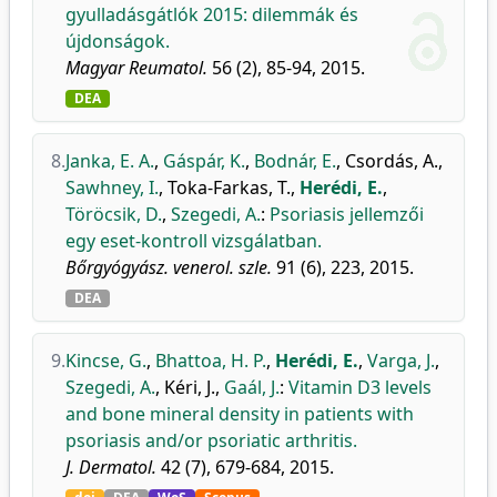
gyulladásgátlók 2015: dilemmák és
újdonságok.
Magyar Reumatol.
56 (2), 85-94, 2015.
DEA
8.
Janka, E. A.
,
Gáspár, K.
,
Bodnár, E.
,
Csordás, A.
,
Sawhney, I.
,
Toka-Farkas, T.
,
Herédi, E.
,
Töröcsik, D.
,
Szegedi, A.
:
Psoriasis jellemzői
egy eset-kontroll vizsgálatban.
Bőrgyógyász. venerol. szle.
91 (6), 223, 2015.
DEA
9.
Kincse, G.
,
Bhattoa, H. P.
,
Herédi, E.
,
Varga, J.
,
Szegedi, A.
,
Kéri, J.
,
Gaál, J.
:
Vitamin D3 levels
and bone mineral density in patients with
psoriasis and/or psoriatic arthritis.
J. Dermatol.
42 (7), 679-684, 2015.