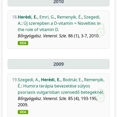
2010
18.
Herédi, E.
,
Emri, G.
,
Remenyik, É.
,
Szegedi,
A.
:
Új szerepben a D-vitamin = Novelties in
the role of vitamin D.
Bőrgyógyász. Venerol. Szle.
86 (1), 3-7, 2010.
DEA
2009
19.
Szegedi, A.
,
Herédi, E.
,
Bodnár, E.
,
Remenyik,
É.
:
Humira terápia bevezetése súlyos
psoriasis vulgarisban szenvedő betegeknél.
Bőrgyógyász. Venerol. Szle.
85 (4), 193-195,
2009.
DEA