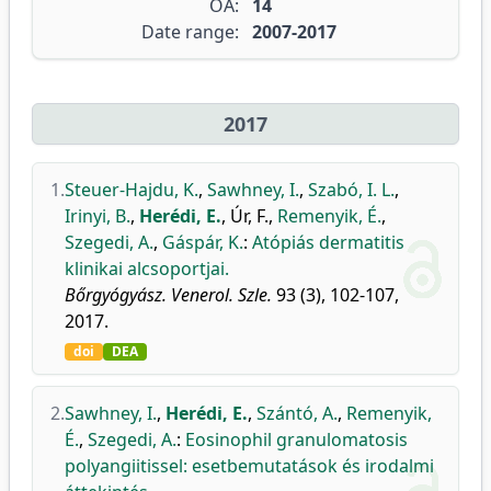
OA:
14
Date range:
2007-2017
2017
1.
Steuer-Hajdu, K.
,
Sawhney, I.
,
Szabó, I. L.
,
Irinyi, B.
,
Herédi, E.
,
Úr, F.
,
Remenyik, É.
,
Szegedi, A.
,
Gáspár, K.
:
Atópiás dermatitis
klinikai alcsoportjai.
Bőrgyógyász. Venerol. Szle.
93 (3), 102-107,
2017.
doi
DEA
2.
Sawhney, I.
,
Herédi, E.
,
Szántó, A.
,
Remenyik,
É.
,
Szegedi, A.
:
Eosinophil granulomatosis
polyangiitissel: esetbemutatások és irodalmi