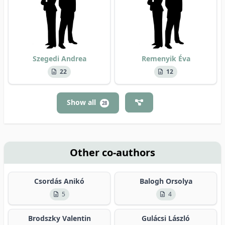
Szegedi Andrea
Remenyik Éva
22
12
Show all
28
Other co-authors
Csordás Anikó
Balogh Orsolya
5
4
Brodszky Valentin
Gulácsi László