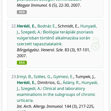
Magyar Immunol.
6 (5), 22-30, 2007.
DEA
22.
Herédi, E.
,
Bodnár, E.
,
Schmidt, E.
,
Hunyadi,
J.
,
Szegedi, A.
:
Biológiai terápiák psoriasis
vulgarisban történő alkalmazása során
szerzett tapasztalataink.
Bőrgyógyász. Venerol. Szle.
83 (3), 97-101,
2007.
DEA
23.
Irinyi, B.
,
Széles, G.
,
Gyimesi, E.
,
Tumpek, J.
,
Herédi, E.
,
Dimitrios, G.
,
Ádány, R.
,
Hunyadi,
J.
,
Szegedi, A.
:
Clinical and laboratory
examinations in the subgroups of chronic
urticaria.
Int. Arch. Allergy. Immunol.
144 (3), 217-225,