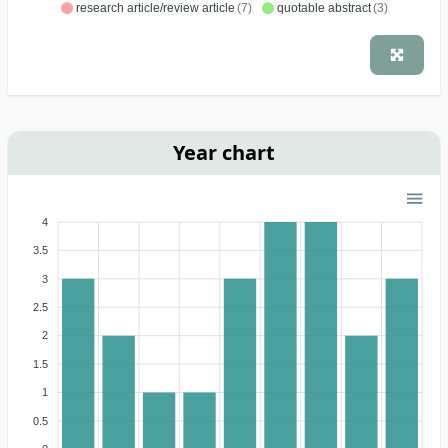
research article/review article
(7)
quotable abstract
(3)
Year chart
4
3.5
3
2.5
2
1.5
1
0.5