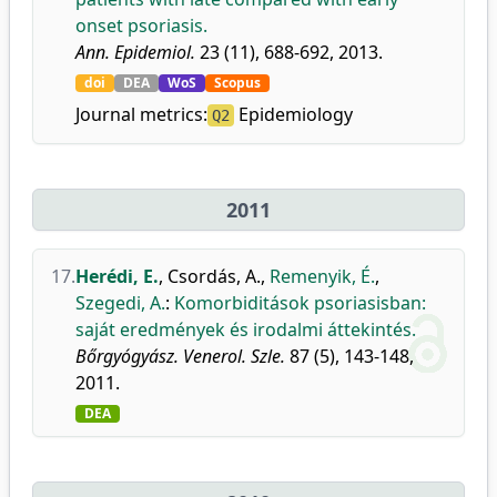
onset psoriasis.
Ann. Epidemiol.
23 (11), 688-692, 2013.
doi
DEA
WoS
Scopus
Journal metrics:
Epidemiology
Q2
2011
17.
Herédi, E.
,
Csordás, A.
,
Remenyik, É.
,
Szegedi, A.
:
Komorbiditások psoriasisban:
saját eredmények és irodalmi áttekintés.
Bőrgyógyász. Venerol. Szle.
87 (5), 143-148,
2011.
DEA