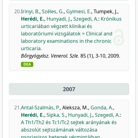
20.
Irinyi, B.
,
Széles, G.
,
Gyimesi, E.
,
Tumpek, J.
,
Herédi, E.
,
Hunyadi, J.
,
Szegedi, A.
:
Krónikus
urticariában végzett klinikai és
laboratóriumi vizsgálatok = Clinical and
laboratory examinations in the chronic
urticaria.
Bőrgyógyász. Venerol. Szle.
85 (1), 3-10, 2009.
DEA
2007
21.
Antal-Szalmás, P.
,
Aleksza, M.
,
Gonda, A.
,
Herédi, E.
,
Sipka, S.
,
Hunyadi, J.
,
Szegedi, A.
:
A Th1/Th2 és Tc1/Tc2 sejtek arányának és
abszolút sejtszámának változása
psoriasisos betegek vérmintáiban.