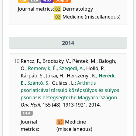
doi
DEA
WoS
Scopus
Journal metrics:
Dermatology
Q2
Medicine (miscellaneous)
Q2
2014
10.
Rencz, F.
,
Brodszky, V.
,
Péntek, M.
,
Balogh,
O.
,
Remenyik, É.
,
Szegedi, A.
,
Holló, P.
,
Kárpáti, S.
,
Jókai, H.
,
Herszényi, K.
,
Herédi,
E.
,
Szántó, S.
,
Gulácsi, L.
:
Arthritis
psoriaticával társuló középsúlyos és súlyos
psoriasis betegségterhe Magyarországon.
Orv. Hetil.
155 (48), 1913-1921, 2014.
DEA
Journal
Medicine
Q3
metrics:
(miscellaneous)