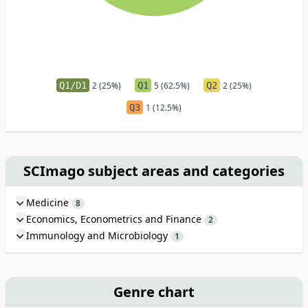
Q1/D1
2 (25%)
Q1
5 (62.5%)
Q2
2 (25%)
Q3
1 (12.5%)
SCImago subject areas and categories
Medicine
8
Economics, Econometrics and Finance
2
Immunology and Microbiology
1
Genre chart