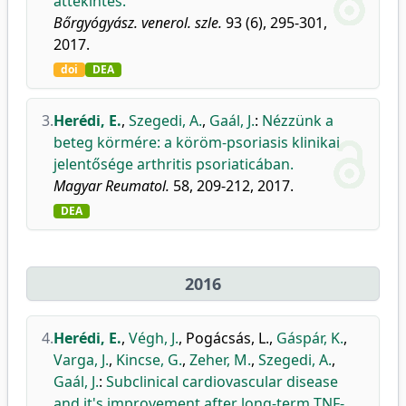
áttekintés.
Bőrgyógyász. venerol. szle.
93 (6), 295-301,
2017.
doi
DEA
3.
Herédi, E.
,
Szegedi, A.
,
Gaál, J.
:
Nézzünk a
beteg körmére: a köröm-psoriasis klinikai
jelentősége arthritis psoriaticában.
Magyar Reumatol.
58, 209-212, 2017.
DEA
2016
4.
Herédi, E.
,
Végh, J.
,
Pogácsás, L.
,
Gáspár, K.
,
Varga, J.
,
Kincse, G.
,
Zeher, M.
,
Szegedi, A.
,
Gaál, J.
:
Subclinical cardiovascular disease
and it's improvement after long-term TNF-