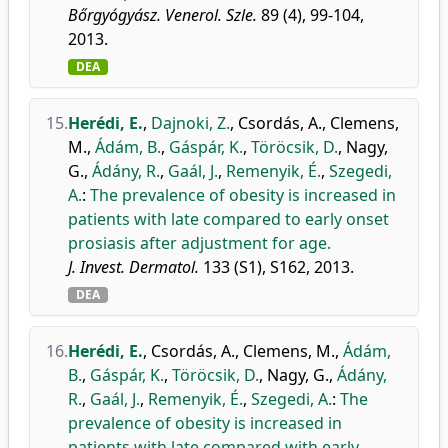
Bőrgyógyász. Venerol. Szle.
89 (4), 99-104,
2013.
DEA
15.
Herédi, E.
,
Dajnoki, Z.
,
Csordás, A.
,
Clemens,
M.
,
Ádám, B.
,
Gáspár, K.
,
Töröcsik, D.
,
Nagy,
G.
,
Ádány, R.
,
Gaál, J.
,
Remenyik, É.
,
Szegedi,
A.
:
The prevalence of obesity is increased in
patients with late compared to early onset
prosiasis after adjustment for age.
J. Invest. Dermatol.
133 (S1), S162, 2013.
DEA
16.
Herédi, E.
,
Csordás, A.
,
Clemens, M.
,
Ádám,
B.
,
Gáspár, K.
,
Töröcsik, D.
,
Nagy, G.
,
Ádány,
R.
,
Gaál, J.
,
Remenyik, É.
,
Szegedi, A.
:
The
prevalence of obesity is increased in
patients with late compared with early