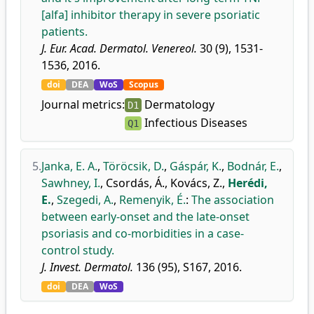
[alfa] inhibitor therapy in severe psoriatic
patients.
J. Eur. Acad. Dermatol. Venereol.
30 (9), 1531-
1536, 2016.
doi
DEA
WoS
Scopus
Journal metrics:
Dermatology
D1
Infectious Diseases
Q1
5.
Janka, E. A.
,
Töröcsik, D.
,
Gáspár, K.
,
Bodnár, E.
,
Sawhney, I.
,
Csordás, Á.
,
Kovács, Z.
,
Herédi,
E.
,
Szegedi, A.
,
Remenyik, É.
:
The association
between early-onset and the late-onset
psoriasis and co-morbidities in a case-
control study.
J. Invest. Dermatol.
136 (95), S167, 2016.
doi
DEA
WoS