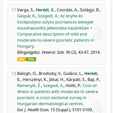
11.
Varga, S.
,
Herédi, E.
,
Csordás, A.
,
Szilágyi, B.
,
Gáspár, K.
,
Szegedi, A.
:
Az enyhe és
középsúlyos-súlyos psoriasisos betegek
összehasonlító jellemzése hazánkban =
Comparative description of mild and
moderate-to-severe psoriatic patients in
Hungary.
Bőrgyógyász. Venerol. Szle.
90 (2), 43-47, 2014.
doi
DEA
12.
Balogh, O.
,
Brodszky, V.
,
Gulácsi, L.
,
Herédi,
E.
,
Herszényi, K.
,
Jókai, H.
,
Kárpáti, S.
,
Baji, P.
,
Remenyik, É.
,
Szegedi, A.
,
Holló, P.
:
Cost-of-
illness in patients with moderate to severe
psoriasis: a cross-sectional survey in
Hungarian dermatological centres.
Eur. J. Health Econ.
15 (Suppl.), S101-S109,