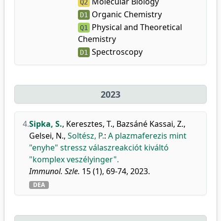
Molecular Biology
Q2
Organic Chemistry
D1
Physical and Theoretical
Q1
Chemistry
Spectroscopy
D1
2023
4.
Sipka, S.
,
Keresztes, T.
,
Bazsáné Kassai, Z.
,
Gelsei, N.
,
Soltész, P.
:
A plazmaferezis mint
"enyhe" stressz válaszreakciót kiváltó
"komplex veszélyinger".
Immunol. Szle.
15 (1), 69-74, 2023.
DEA