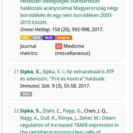
rendszeri betegségek standardizált
halálozási arányszámai Magyarország négy
borvidékén és egy nem borvidéken 2000-
2010 között.
Orvosi Hetilap.
158 (25), 992-998, 2017.
doi
DEA
WoS
Scopus
Journal
Medicine
Q4
metrics:
(miscellaneous)
21.
Sipka, S.
,
Sipka, S. i.
:
Az extracelluláris ATP
és adenozin. "Pró és kontra" hatásaik.
Immunol. Szle.
9 (3), 55-58, 2017.
DEA
22.
Sipka, S.
,
Zilahi, E.
,
Papp, G.
,
Chen, J. Q.
,
Nagy, A.
,
Dull, K.
,
Kónya, J.
,
Zeher, M.
:
Down-
regulation of increased TRAF6 expression in
the peripheral mononuclear cells of