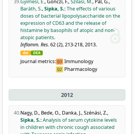
39.
Gyimesi, E.
,
Gönczi, F.
,
Szilasi, M.
,
Pál, G.
,
Baráth, S.
,
Sipka, S.
:
The effects of various
doses of bacterial lipopolysaccharide on the
expression of CD63 and the release of
histamine by basophils of atopic and non-
atopic patients.
Inflamm. Res.
62 (2), 213-218, 2013.
doi
DEA
Journal metrics:
Immunology
Q3
Pharmacology
Q2
2012
40.
Nagy, D.
,
Bede, O.
,
Danka, J.
,
Szénási, Z.
,
Sipka, S.
:
Analysis of serum cytokine levels
in children with chronic cough associated