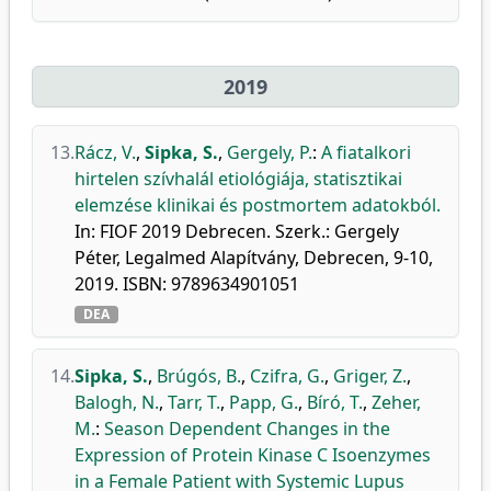
2019
13.
Rácz, V.
,
Sipka, S.
,
Gergely, P.
:
A fiatalkori
hirtelen szívhalál etiológiája, statisztikai
elemzése klinikai és postmortem adatokból.
In: FIOF 2019 Debrecen. Szerk.: Gergely
Péter, Legalmed Alapítvány, Debrecen, 9-10,
2019. ISBN: 9789634901051
DEA
14.
Sipka, S.
,
Brúgós, B.
,
Czifra, G.
,
Griger, Z.
,
Balogh, N.
,
Tarr, T.
,
Papp, G.
,
Bíró, T.
,
Zeher,
M.
:
Season Dependent Changes in the
Expression of Protein Kinase C Isoenzymes
in a Female Patient with Systemic Lupus