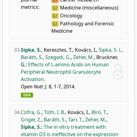
Q3
metrics:
Medicine (miscellaneous)
Q2
Oncology
Q2
Pathology and Forensic
Q2
Medicine
33.
Sipka, S.
,
Keresztes, T.
,
Kovács, I.
,
Sipka, S. i.
,
Baráth, S.
,
Szegedi, G.
,
Zeher, M.
,
Bruckner,
G.
:
Effects of L-amino Acids on Human
Peripheral Neutrophil Granulocyte
Activation.
Open Nutr. J.
8, 1-7, 2014.
DEA
34.
Czifra, G.
,
Tóth, I. B.
,
Kovács, I.
,
Bíró, T.
,
Griger, Z.
,
Baráth, S.
,
Tarr, T.
,
Zeher, M.
,
Sipka, S.
:
The in vitro treatment with
vitamin D3 is ineffective on the expression