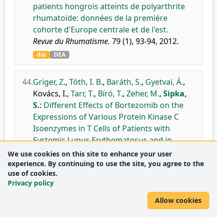
patients hongrois atteints de polyarthrite
rhumatoïde: données de la premiére
cohorte d'Europe centrale et de l'est.
Revue du Rhumatisme.
79 (1), 93-94, 2012.
doi
DEA
44.
Griger, Z.
,
Tóth, I. B.
,
Baráth, S.
,
Gyetvai, Á.
,
Kovács, I.
,
Tarr, T.
,
Bíró, T.
,
Zeher, M.
,
Sipka,
S.
:
Different Effects of Bortezomib on the
Expressions of Various Protein Kinase C
Isoenzymes in T Cells of Patients with
Systemic Lupus Erythematosus and in
Jurkat Cells.
We use cookies on this site to enhance your user
Scand. J. Immunol.
75 (2), 243-248, 2012.
experience. By continuing to use the site, you agree to the
use of cookies.
doi
DEA
Privacy policy
Journal
Immunology
Q3
Allow cookies
metrics:
Medicine
Q1
(miscellaneous)