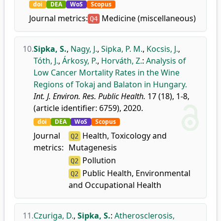
doi
DEA
WoS
Scopus
Journal metrics:
Medicine (miscellaneous)
Q4
10.
Sipka, S.
,
Nagy, J.
,
Sipka, P. M.
,
Kocsis, J.
,
Tóth, J.
,
Árkosy, P.
,
Horváth, Z.
:
Analysis of
Low Cancer Mortality Rates in the Wine
Regions of Tokaj and Balaton in Hungary.
Int. J. Environ. Res. Public Health.
17 (18), 1-8,
(article identifier: 6759), 2020.
doi
DEA
WoS
Scopus
Journal
Health, Toxicology and
Q2
metrics:
Mutagenesis
Pollution
Q2
Public Health, Environmental
Q2
and Occupational Health
11.
Czuriga, D.
,
Sipka, S.
:
Atherosclerosis,