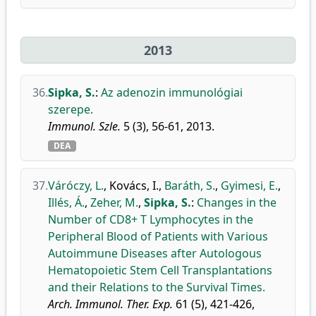
2013
36.
Sipka, S.
:
Az adenozin immunológiai
szerepe.
Immunol. Szle.
5 (3), 56-61, 2013.
DEA
37.
Váróczy, L.
,
Kovács, I.
,
Baráth, S.
,
Gyimesi, E.
,
Illés, Á.
,
Zeher, M.
,
Sipka, S.
:
Changes in the
Number of CD8+ T Lymphocytes in the
Peripheral Blood of Patients with Various
Autoimmune Diseases after Autologous
Hematopoietic Stem Cell Transplantations
and their Relations to the Survival Times.
Arch. Immunol. Ther. Exp.
61 (5), 421-426,