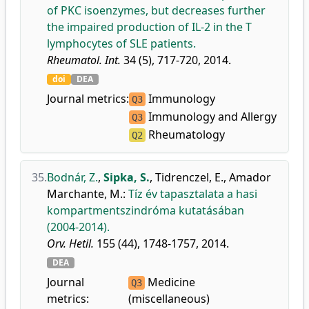
of PKC isoenzymes, but decreases further
the impaired production of IL-2 in the T
lymphocytes of SLE patients.
Rheumatol. Int.
34 (5), 717-720, 2014.
doi
DEA
Journal metrics:
Immunology
Q3
Immunology and Allergy
Q3
Rheumatology
Q2
35.
Bodnár, Z.
,
Sipka, S.
,
Tidrenczel, E.
,
Amador
Marchante, M.
:
Tíz év tapasztalata a hasi
kompartmentszindróma kutatásában
(2004-2014).
Orv. Hetil.
155 (44), 1748-1757, 2014.
DEA
Journal
Medicine
Q3
metrics:
(miscellaneous)