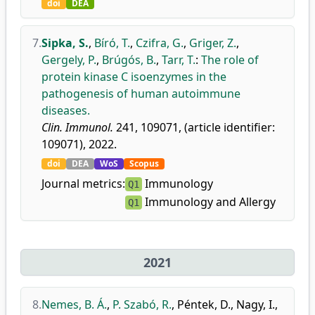
doi
DEA
7.
Sipka, S.
,
Bíró, T.
,
Czifra, G.
,
Griger, Z.
,
Gergely, P.
,
Brúgós, B.
,
Tarr, T.
:
The role of
protein kinase C isoenzymes in the
pathogenesis of human autoimmune
diseases.
Clin. Immunol.
241, 109071, (article identifier:
109071), 2022.
doi
DEA
WoS
Scopus
Journal metrics:
Immunology
Q1
Immunology and Allergy
Q1
2021
8.
Nemes, B. Á.
,
P. Szabó, R.
,
Péntek, D.
,
Nagy, I.
,