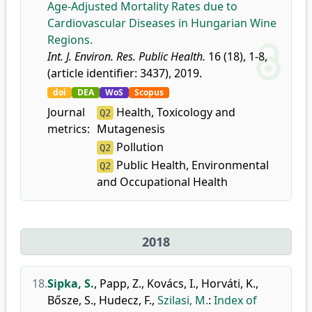
Age-Adjusted Mortality Rates due to
Cardiovascular Diseases in Hungarian Wine
Regions.
Int. J. Environ. Res. Public Health.
16 (18), 1-8,
(article identifier: 3437), 2019.
doi
DEA
WoS
Scopus
Journal
Health, Toxicology and
Q2
metrics:
Mutagenesis
Pollution
Q2
Public Health, Environmental
Q2
and Occupational Health
2018
18.
Sipka, S.
,
Papp, Z.
,
Kovács, I.
,
Horváti, K.
,
Bősze, S.
,
Hudecz, F.
,
Szilasi, M.
:
Index of