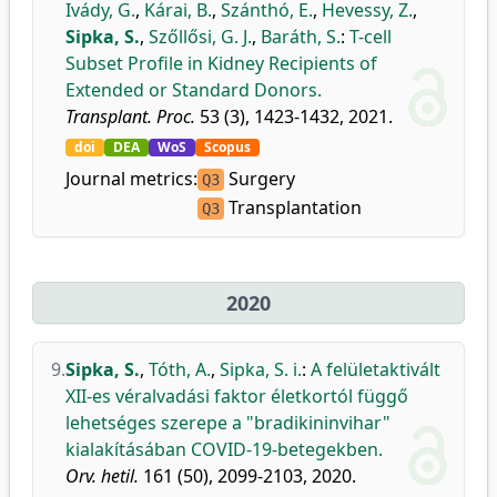
Ivády, G.
,
Kárai, B.
,
Szánthó, E.
,
Hevessy, Z.
,
Sipka, S.
,
Szőllősi, G. J.
,
Baráth, S.
:
T-cell
Subset Profile in Kidney Recipients of
Extended or Standard Donors.
Transplant. Proc.
53 (3), 1423-1432, 2021.
doi
DEA
WoS
Scopus
Journal metrics:
Surgery
Q3
Transplantation
Q3
2020
9.
Sipka, S.
,
Tóth, A.
,
Sipka, S. i.
:
A felületaktivált
XII-es véralvadási faktor életkortól függő
lehetséges szerepe a "bradikininvihar"
kialakításában COVID-19-betegekben.
Orv. hetil.
161 (50), 2099-2103, 2020.