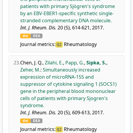
patients with primary Sjögren's syndrome
by an EBV-EBER1-specific synthetic single-
stranded complementary DNA molecule.
Int. J. Rheum. Dis.
20 (5), 614-621, 2017.
doi
DEA
Journal metrics:
Rheumatology
Q2
23.
Chen, J. Q.
,
Zilahi, E.
,
Papp, G.
,
Sipka, S.
,
Zeher, M.
:
Simultaneously increased
expression of microRNA-155 and
suppressor of cytokine signaling 1 (SOCS1)
gene in the peripheral blood mononuclear
cells of patients with primary Sjogren's
syndrome.
Int. J. Rheum. Dis.
20 (5), 609-613, 2017.
doi
DEA
Journal metrics:
Rheumatology
Q2