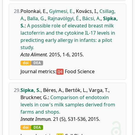
28.
Polonkai, E.
,
Gyimesi, E.
,
Kovács, I.
,
Csillag,
A.
,
Balla, G.
,
Rajnavölgyi, É.
,
Bácsi, A.
,
Sipka,
S.
:
A possible role of elevated breast milk
lactoferrin and the cytokine IL-17 levels in
predicting early allergy in infants: a pilot
study.
Acta Aliment.
2015, 1-6, 2015.
doi
DEA
Journal metrics:
Food Science
Q4
29.
Sipka, S.
,
Béres, A.
,
Bertók, L.
,
Varga, T.
,
Bruckner, G.
:
Comparison of endotoxin
levels in cow's milk samples derived from
farms and shops.
Innate Immun.
21 (5), 531-536, 2015.
doi
DEA