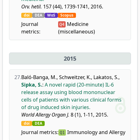
Orv. hetil.
157 (44), 1739-1741, 2016.
doi
DEA
WoS
Scopus
Journal
Medicine
Q4
metrics:
(miscellaneous)
2015
27.
Baló-Banga, M.
,
Schweitzer, K.
,
Lakatos, S.
,
Sipka, S.
:
A novel rapid (20-minute) IL-6
release assay using blood mononuclear
cells of patients with various clinical forms
of drug induced skin injuries.
World Allergy Organ J.
8 (1), 1-11, 2015.
doi
DEA
Journal metrics:
Immunology and Allergy
Q1