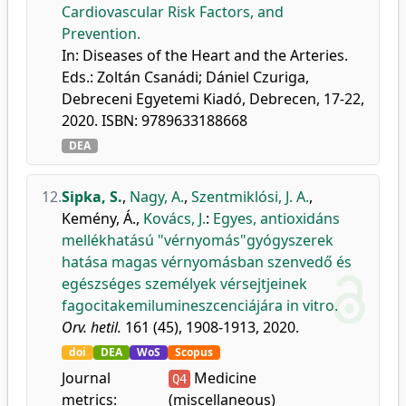
Cardiovascular Risk Factors, and
Prevention.
In: Diseases of the Heart and the Arteries.
Eds.: Zoltán Csanádi; Dániel Czuriga,
Debreceni Egyetemi Kiadó, Debrecen, 17-22,
2020. ISBN: 9789633188668
DEA
12.
Sipka, S.
,
Nagy, A.
,
Szentmiklósi, J. A.
,
Kemény, Á.
,
Kovács, J.
:
Egyes, antioxidáns
mellékhatású "vérnyomás"gyógyszerek
hatása magas vérnyomásban szenvedő és
egészséges személyek vérsejtjeinek
fagocitakemilumineszcenciájára in vitro.
Orv. hetil.
161 (45), 1908-1913, 2020.
doi
DEA
WoS
Scopus
Journal
Medicine
Q4
metrics:
(miscellaneous)