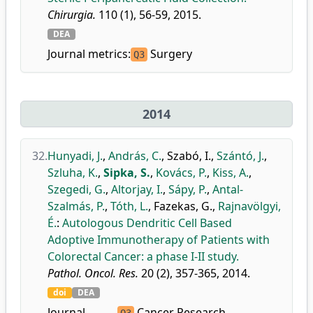
Chirurgia.
110 (1), 56-59, 2015.
DEA
Journal metrics:
Surgery
Q3
2014
32.
Hunyadi, J.
,
András, C.
,
Szabó, I.
,
Szántó, J.
,
Szluha, K.
,
Sipka, S.
,
Kovács, P.
,
Kiss, A.
,
Szegedi, G.
,
Altorjay, I.
,
Sápy, P.
,
Antal-
Szalmás, P.
,
Tóth, L.
,
Fazekas, G.
,
Rajnavölgyi,
É.
:
Autologous Dendritic Cell Based
Adoptive Immunotherapy of Patients with
Colorectal Cancer: a phase I-II study.
Pathol. Oncol. Res.
20 (2), 357-365, 2014.
doi
DEA
Journal
Cancer Research