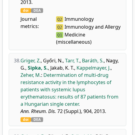
2013.
doi
DEA
Journal
Immunology
Q2
metrics:
Immunology and Allergy
Q2
Medicine
Q1
(miscellaneous)
38.
Griger, Z.
,
Győri, N.
,
Tarr, T.
,
Baráth, S.
,
Nagy,
G.
,
Sipka, S.
,
Jakab, K. T.
,
Kappelmayer, J.
,
Zeher, M.
:
Determination of multi-drug
resistance activity in the lymphocytes of
patients with systemic lupus
erythematosus: results of 87 patients from
a Hungarian single center.
Ann. Rheum. Dis.
72 (Suppl.), 904, 2013.
doi
DEA