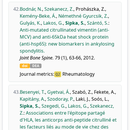
42.
Bodnár, N.
,
Szekanecz, Z.
,
Prohászka, Z.
,
Kemény-Beke, Á.
,
Némethné Gyurcsik, Z.
,
Gulyás, K.
,
Lakos, G.
,
Sipka, S.
,
Szántó, S.
:
Anti-mutated citrullinated vimentin (anti-
MCV) and anti-65kDa heat shock protein
(anti-hsp65): new biomarkers in ankylosing
spondylitis.
Joint Bone Spine.
79 (1), 63-66, 2012.
doi
DEA
Journal metrics:
Rheumatology
Q2
43.
Besenyei, T.
,
Gyetvai, Á.
,
Szabó, Z.
,
Fekete, A.
,
Kapitány, A.
,
Szodoray, P.
,
Laki, J.
,
Soós, L.
,
Sipka, S.
,
Szegedi, G.
,
Lakos, G.
,
Szekanecz,
Z.
:
Associations entre l'épitope partagé
d'HLA, les anticorps anti-peptide citrulliné et
les facteurs liés au mode de vie chez des