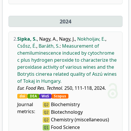
2024
2.
Sipka, S.
,
Nagy, A.
,
Nagy, J.
,
Nokhoijav, E.
,
Csősz, É.
,
Baráth, S.
:
Measurement of
chemiluminescence induced by cytochrome
c plus hydrogen peroxide to characterize the
peroxidase activity of various wines and the
Botrytis cinerea related quality of Aszú wines
of Tokaj in Hungary.
Eur. Food Res. Technol.
250, 111-118, 2024.
doi
DEA
WoS
Scopus
Journal
Biochemistry
Q2
metrics:
Biotechnology
Q2
Chemistry (miscellaneous)
Q2
Food Science
Q1