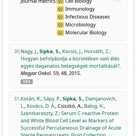
Journal metrics:
Cell Biology
Q2
Immunology
Q2
Infectious Diseases
Q2
Microbiology
Q2
Molecular Biology
Q2
30.
Nagy, J.
,
Sipka, S.
,
Kocsis, J.
,
Horváth, Z.
:
Hogyan befolyásolja a borvidéken való élés
egyes daganatos betegségek mortalitását?.
Magyar Onkol.
59, 48, 2015.
DEA
31.
Kotán, R.
,
Sápy, P.
,
Sipka, S.
,
Damjanovich,
L.
,
Kovács, D. Á.
,
Csiszkó, A.
,
Balog, K.
,
Szentkereszty, Z.
:
Serum C-reactive Protein
and White Blood Cell Level as Markers of
Successful Percutaneous Drainage of Acute
Sterile Peripancreatic Fluid Collection.