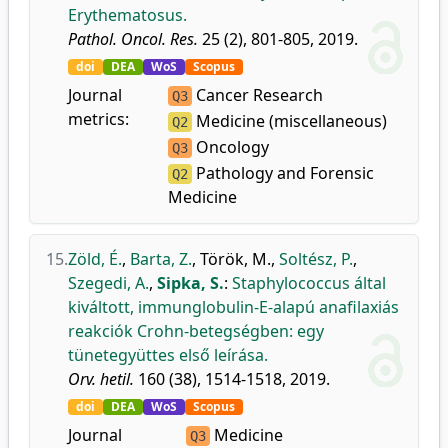
Erythematosus.
Pathol. Oncol. Res.
25 (2), 801-805, 2019.
doi
DEA
WoS
Scopus
Journal
Cancer Research
Q3
metrics:
Medicine (miscellaneous)
Q2
Oncology
Q3
Pathology and Forensic
Q2
Medicine
15.
Zöld, É.
,
Barta, Z.
,
Török, M.
,
Soltész, P.
,
Szegedi, A.
,
Sipka, S.
:
Staphylococcus által
kiváltott, immunglobulin-E-alapú anafilaxiás
reakciók Crohn-betegségben: egy
tünetegyüttes első leírása.
Orv. hetil.
160 (38), 1514-1518, 2019.
doi
DEA
WoS
Scopus
Journal
Medicine
Q3