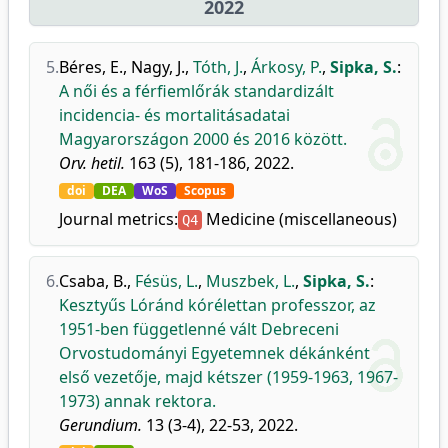
2022
5.
Béres, E.
,
Nagy, J.
,
Tóth, J.
,
Árkosy, P.
,
Sipka, S.
:
A női és a férfiemlőrák standardizált
incidencia- és mortalitásadatai
Magyarországon 2000 és 2016 között.
Orv. hetil.
163 (5), 181-186, 2022.
doi
DEA
WoS
Scopus
Journal metrics:
Medicine (miscellaneous)
Q4
6.
Csaba, B.
,
Fésüs, L.
,
Muszbek, L.
,
Sipka, S.
:
Kesztyűs Lóránd kórélettan professzor, az
1951-ben függetlenné vált Debreceni
Orvostudományi Egyetemnek dékánként
első vezetője, majd kétszer (1959-1963, 1967-
1973) annak rektora.
Gerundium.
13 (3-4), 22-53, 2022.