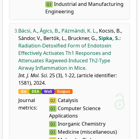
Industrial and Manufacturing
Q1
Engineering
3.
Bácsi, A.
,
Ágics, B.
,
Pázmándi, K. L.
,
Kocsis, B.
,
Sándor, V.
,
Bertók, L.
,
Bruckner, G.
,
Sipka, S.
:
Radiation-Detoxified Form of Endotoxin
Effectively Activates Th1 Responses and
Attenuates Ragweed-Induced Th2-Type
Airway Inflammation in Mice.
Int. J. Mol. Sci.
25 (3), 1-22, (article identifier:
1581), 2024.
doi
DEA
WoS
Scopus
Journal
Catalysis
Q2
metrics:
Computer Science
Q1
Applications
Inorganic Chemistry
Q1
Medicine (miscellaneous)
Q1