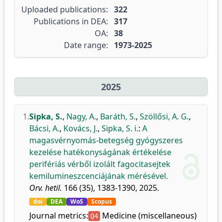
Uploaded publications:
322
Publications in DEA:
317
OA:
38
Date range:
1973-2025
2025
1.
Sipka, S.
,
Nagy, A.
,
Baráth, S.
,
Szöllősi, A. G.
,
Bácsi, A.
,
Kovács, J.
,
Sipka, S. i.
:
A
magasvérnyomás-betegség gyógyszeres
kezelése hatékonyságának értékelése
perifériás vérből izolált fagocitasejtek
kemilumineszcenciájának mérésével.
Orv. hetil.
166 (35), 1383-1390, 2025.
doi
DEA
WoS
Scopus
Journal metrics:
Medicine (miscellaneous)
Q4