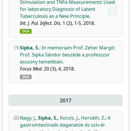
Stimulation and TNFα Measurements Used
for laboratory Diagnosis of Latent
Tuberculosis as a New Principle.
Int. J. Pul. Infect. Dis.
1 (2), 1-5, 2018.
DEA
19.
Sipka, S.
:
In memoriam Prof. Zeher Margit:
Prof. Sipka Sándor beszéde a professzor
asszony temetésén.
Focus Med.
20 (3), 4, 2018.
DEA
2017
20.
Nagy, J.
,
Sipka, S.
,
Kocsis, J.
,
Horváth, Z.
:
A
gastrointestinalis daganatok és szív-ér