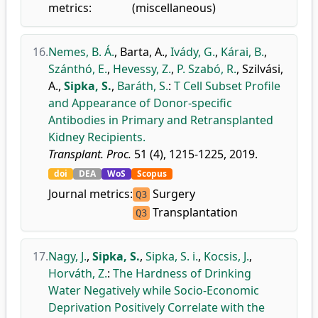
metrics:
(miscellaneous)
16.
Nemes, B. Á.
,
Barta, A.
,
Ivády, G.
,
Kárai, B.
,
Szánthó, E.
,
Hevessy, Z.
,
P. Szabó, R.
,
Szilvási,
A.
,
Sipka, S.
,
Baráth, S.
:
T Cell Subset Profile
and Appearance of Donor-specific
Antibodies in Primary and Retransplanted
Kidney Recipients.
Transplant. Proc.
51 (4), 1215-1225, 2019.
doi
DEA
WoS
Scopus
Journal metrics:
Surgery
Q3
Transplantation
Q3
17.
Nagy, J.
,
Sipka, S.
,
Sipka, S. i.
,
Kocsis, J.
,
Horváth, Z.
:
The Hardness of Drinking
Water Negatively while Socio-Economic
Deprivation Positively Correlate with the