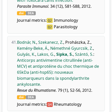
with Toxocara canis infection.
Parasite Immunol.
34 (12), 581-588, 2012.
doi
DEA
Journal metrics:
Immunology
Q2
Parasitology
Q2
41.
Bodnár, N.
,
Szekanecz, Z.
,
Prohászka, Z.
,
Kemény-Beke, Á.
,
Némethné Gyurcsik, Z.
,
Gulyás, K.
,
Lakos, G.
,
Sipka, S.
,
Szántó, S.
:
Anticorps antivimentine citrullinée (anti-
MCV) et antiprotéine du choc thermique de
65kDa (anti-hsp65): nouveaux
biomarqueurs dans la spondylarthrite
ankylosante.
Revue du Rhumatisme.
79 (1), 52-56, 2012.
doi
DEA
Journal metrics:
Rheumatology
Q4