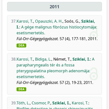
2011
37.
Karosi, T.
,
Opauszki, A. H.
,
Soós, G.
,
Sziklai,
I.
:
A gége malignus fibrózus histiocytomája:
esetismertetés.
Fül-Orr-Gégegyógyászat.
57 (4), 177-181, 2011.
DEA
38.
Karosi, T.
,
Bidiga, L.
,
Német, T.
,
Sziklai, I.
:
A
parapharyngealis tér és a fossa
pterygopalatina pleomorph adenomája:
esetismertetés.
Fül-Orr-Gégegyógyászat.
57 (2), 19-23, 2011.
DEA
39.
Tóth, L.
,
Csomor, P.
,
Sziklai, I.
,
Karosi, T.
:
Biofilm detection in chronic rhinosinusitis