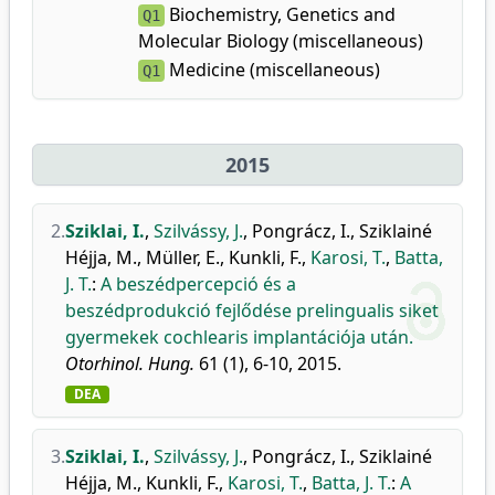
Biochemistry, Genetics and
Q1
Molecular Biology (miscellaneous)
Medicine (miscellaneous)
Q1
2015
2.
Sziklai, I.
,
Szilvássy, J.
,
Pongrácz, I.
,
Sziklainé
Héjja, M.
,
Müller, E.
,
Kunkli, F.
,
Karosi, T.
,
Batta,
J. T.
:
A beszédpercepció és a
beszédprodukció fejlődése prelingualis siket
gyermekek cochlearis implantációja után.
Otorhinol. Hung.
61 (1), 6-10, 2015.
DEA
3.
Sziklai, I.
,
Szilvássy, J.
,
Pongrácz, I.
,
Sziklainé
Héjja, M.
,
Kunkli, F.
,
Karosi, T.
,
Batta, J. T.
:
A