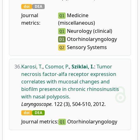
doi
DEA
Journal
Medicine
Q1
metrics:
(miscellaneous)
Neurology (clinical)
Q1
Otorhinolaryngology
D1
Sensory Systems
Q2
36.
Karosi, T.
,
Csomor, P.
,
Sziklai, I.
:
Tumor
necrosis factor-alfa receptor expression
correlates with mucosal changes and
biofilm presence in chronic rhinosinusitis
with nasal polyposis.
Laryngoscope.
122 (3), 504-510, 2012.
doi
DEA
Journal metrics:
Otorhinolaryngology
Q1