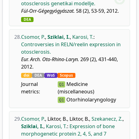
otosclerosis genetikai modellje.
Fül-Orr-Gégegyógyászat.
58 (2), 53-59, 2012.
DEA
28.
Csomor, P.
,
Sziklai, I.
,
Karosi, T.
:
Controversies in RELN/reelin expression in
otosclerosis.
Eur. Arch. Oto-Rhino-Laryn.
269 (2), 431-440,
2012.
doi
DEA
WoS
Scopus
Journal
Medicine
Q1
metrics:
(miscellaneous)
Otorhinolaryngology
Q1
29.
Csomor, P.
,
Liktor, B.
,
Liktor, B.
,
Szekanecz, Z.
,
Sziklai, I.
,
Karosi, T.
:
Expression of bone
morphogenetic protein 2, 4, 5, and 7