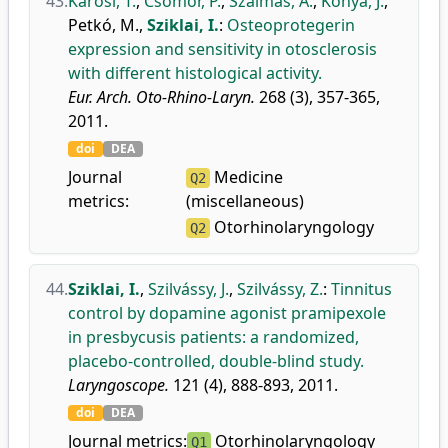
43.
Karosi, T.
,
Csomor, P.
,
Szalmás, A.
,
Kónya, J.
,
Petkó, M.
,
Sziklai, I.
:
Osteoprotegerin
expression and sensitivity in otosclerosis
with different histological activity.
Eur. Arch. Oto-Rhino-Laryn.
268 (3), 357-365,
2011.
doi
DEA
Journal
Medicine
Q2
metrics:
(miscellaneous)
Otorhinolaryngology
Q2
44.
Sziklai, I.
,
Szilvássy, J.
,
Szilvássy, Z.
:
Tinnitus
control by dopamine agonist pramipexole
in presbycusis patients: a randomized,
placebo-controlled, double-blind study.
Laryngoscope.
121 (4), 888-893, 2011.
doi
DEA
Journal metrics:
Otorhinolaryngology
Q1