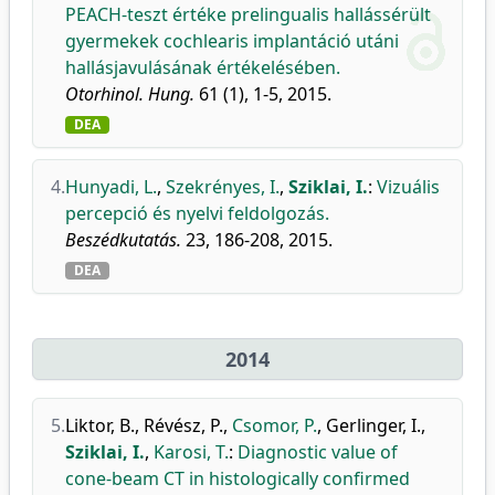
PEACH-teszt értéke prelingualis hallássérült
gyermekek cochlearis implantáció utáni
hallásjavulásának értékelésében.
Otorhinol. Hung.
61 (1), 1-5, 2015.
DEA
4.
Hunyadi, L.
,
Szekrényes, I.
,
Sziklai, I.
:
Vizuális
percepció és nyelvi feldolgozás.
Beszédkutatás.
23, 186-208, 2015.
DEA
2014
5.
Liktor, B.
,
Révész, P.
,
Csomor, P.
,
Gerlinger, I.
,
Sziklai, I.
,
Karosi, T.
:
Diagnostic value of
cone-beam CT in histologically confirmed