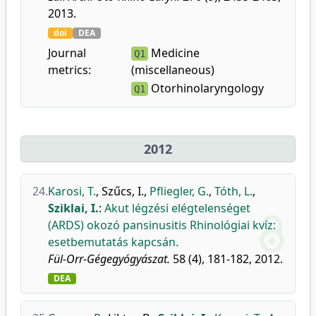
2013.
doi
DEA
Journal
Medicine
Q1
metrics:
(miscellaneous)
Otorhinolaryngology
Q1
2012
24.
Karosi, T.
,
Szűcs, I.
,
Pfliegler, G.
,
Tóth, L.
,
Sziklai, I.
:
Akut légzési elégtelenséget
(ARDS) okozó pansinusitis Rhinológiai kvíz:
esetbemutatás kapcsán.
Fül-Orr-Gégegyógyászat.
58 (4), 181-182, 2012.
DEA