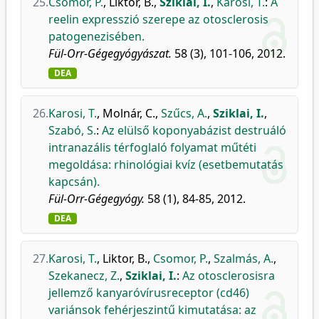
25.
Csomor, P.
,
Liktor, B.
,
Sziklai, I.
,
Karosi, T.
:
A
reelin expresszió szerepe az otosclerosis
patogenezisében.
Fül-Orr-Gégegyógyászat.
58 (3), 101-106, 2012.
DEA
26.
Karosi, T.
,
Molnár, C.
,
Szűcs, A.
,
Sziklai, I.
,
Szabó, S.
:
Az elülső koponyabázist destruáló
intranazális térfoglaló folyamat műtéti
megoldása: rhinológiai kvíz (esetbemutatás
kapcsán).
Fül-Orr-Gégegyógy.
58 (1), 84-85, 2012.
DEA
27.
Karosi, T.
,
Liktor, B.
,
Csomor, P.
,
Szalmás, A.
,
Szekanecz, Z.
,
Sziklai, I.
:
Az otosclerosisra
jellemző kanyaróvírusreceptor (cd46)
variánsok fehérjeszintű kimutatása: az