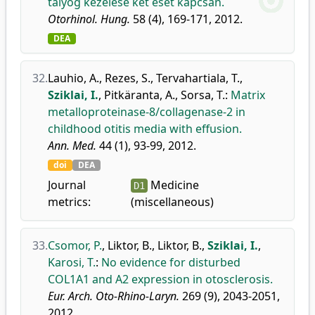
tályog kezelése két eset kapcsán.
Otorhinol. Hung.
58 (4), 169-171, 2012.
DEA
32.
Lauhio, A.
,
Rezes, S.
,
Tervahartiala, T.
,
Sziklai, I.
,
Pitkäranta, A.
,
Sorsa, T.
:
Matrix
metalloproteinase-8/collagenase-2 in
childhood otitis media with effusion.
Ann. Med.
44 (1), 93-99, 2012.
doi
DEA
Journal
Medicine
D1
metrics:
(miscellaneous)
33.
Csomor, P.
,
Liktor, B.
,
Liktor, B.
,
Sziklai, I.
,
Karosi, T.
:
No evidence for disturbed
COL1A1 and A2 expression in otosclerosis.
Eur. Arch. Oto-Rhino-Laryn.
269 (9), 2043-2051,
2012.