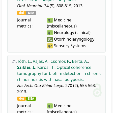
Otol. Neurotol.
34 (5), 808-815, 2013.
doi
DEA
Journal
Medicine
Q1
metrics:
(miscellaneous)
Neurology (clinical)
Q1
Otorhinolaryngology
D1
Sensory Systems
Q2
21.
Tóth, L.
,
Vajas, A.
,
Csomor, P.
,
Berta, A.
,
Sziklai, I.
,
Karosi, T.
:
Optical coherence
tomography for biofilm detection in chronic
rhinosinusitis with nasal polyposis.
Eur. Arch. Oto-Rhino-Laryn.
270 (2), 555-563,
2013.
doi
DEA
Journal
Medicine
Q1
metrics:
(miscellaneous)