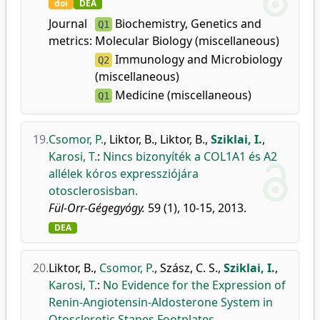
doi
DEA
Journal
Biochemistry, Genetics and
Q1
metrics:
Molecular Biology (miscellaneous)
Immunology and Microbiology
Q2
(miscellaneous)
Medicine (miscellaneous)
Q1
19.
Csomor, P.
,
Liktor, B.
,
Liktor, B.
,
Sziklai, I.
,
Karosi, T.
:
Nincs bizonyíték a COL1A1 és A2
allélek kóros expressziójára
otosclerosisban.
Fül-Orr-Gégegyógy.
59 (1), 10-15, 2013.
DEA
20.
Liktor, B.
,
Csomor, P.
,
Szász, C. S.
,
Sziklai, I.
,
Karosi, T.
:
No Evidence for the Expression of
Renin-Angiotensin-Aldosterone System in
Otosclerotic Stapes Footplates.