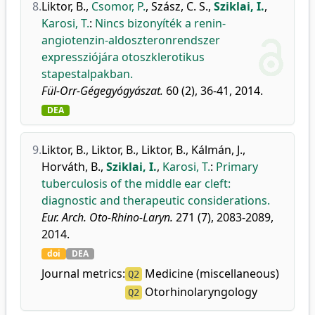
8.
Liktor, B.
,
Csomor, P.
,
Szász, C. S.
,
Sziklai, I.
,
Karosi, T.
:
Nincs bizonyíték a renin-
angiotenzin-aldoszteronrendszer
expressziójára otoszklerotikus
stapestalpakban.
Fül-Orr-Gégegyógyászat.
60 (2), 36-41, 2014.
DEA
9.
Liktor, B.
,
Liktor, B.
,
Liktor, B.
,
Kálmán, J.
,
Horváth, B.
,
Sziklai, I.
,
Karosi, T.
:
Primary
tuberculosis of the middle ear cleft:
diagnostic and therapeutic considerations.
Eur. Arch. Oto-Rhino-Laryn.
271 (7), 2083-2089,
2014.
doi
DEA
Journal metrics:
Medicine (miscellaneous)
Q2
Otorhinolaryngology
Q2