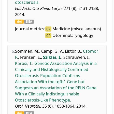
otosclerosis.
Eur. Arch. Oto-Rhino-Laryn.
271 (8), 2131-2138,
2014.
doi
DEA
Journal metrics:
Medicine (miscellaneous)
Q2
Otorhinolaryngology
Q2
6.
Sommen, M.
,
Camp, G. V.
,
Liktor, B.
,
Csomor,
P.
,
Fransen, E.
,
Sziklai, I.
,
Schrauwen, I.
,
Karosi, T.
:
Genetic Association Analysis in a
Clinically and Histologically Confirmed
Otosclerosis Population Confirms
Association With the tgfb1 Gene but
Suggests an Association of the RELN Gene
With a Clinically Indistinguishable
Otosclerosis-Like Phenotype.
Otol. Neurotol.
35 (6), 1058-1064, 2014.
doi
DEA