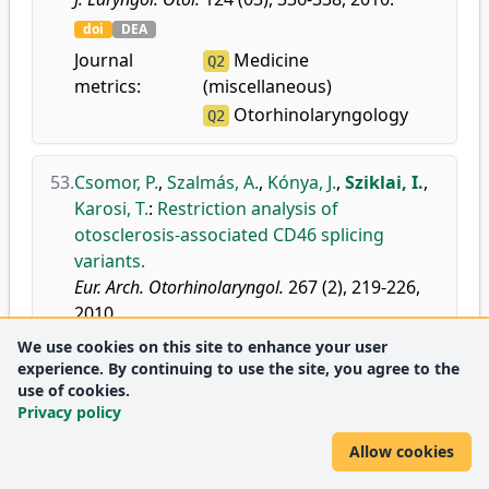
doi
DEA
Journal
Medicine
Q2
metrics:
(miscellaneous)
Otorhinolaryngology
Q2
53.
Csomor, P.
,
Szalmás, A.
,
Kónya, J.
,
Sziklai, I.
,
Karosi, T.
:
Restriction analysis of
otosclerosis-associated CD46 splicing
variants.
Eur. Arch. Otorhinolaryngol.
267 (2), 219-226,
2010.
doi
DEA
We use cookies on this site to enhance your user
experience. By continuing to use the site, you agree to the
Journal
Medicine
Q1
use of cookies.
metrics:
(miscellaneous)
Privacy policy
Otorhinolaryngology
Q1
Allow cookies