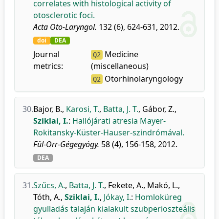
correlates with histological activity of
otosclerotic foci.
Acta Oto-Laryngol.
132 (6), 624-631, 2012.
doi
DEA
Journal
Medicine
Q2
metrics:
(miscellaneous)
Otorhinolaryngology
Q2
30.
Bajor, B.
,
Karosi, T.
,
Batta, J. T.
,
Gábor, Z.
,
Sziklai, I.
:
Hallójárati atresia Mayer-
Rokitansky-Küster-Hauser-szindrómával.
Fül-Orr-Gégegyógy.
58 (4), 156-158, 2012.
DEA
31.
Szűcs, A.
,
Batta, J. T.
,
Fekete, A.
,
Makó, L.
,
Tóth, A.
,
Sziklai, I.
,
Jókay, I.
:
Homloküreg
gyulladás talaján kialakult szubperioszteális