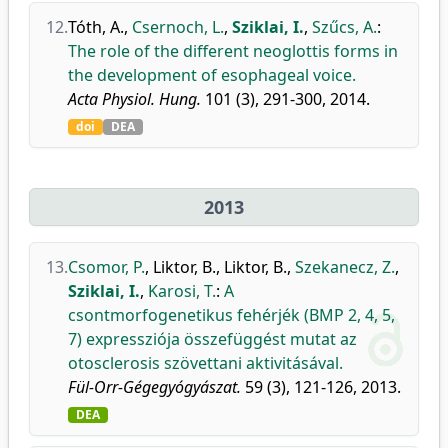
12.
Tóth, A.
,
Csernoch, L.
,
Sziklai, I.
,
Szűcs, A.
:
The role of the different neoglottis forms in
the development of esophageal voice.
Acta Physiol. Hung.
101 (3), 291-300, 2014.
doi
DEA
2013
13.
Csomor, P.
,
Liktor, B.
,
Liktor, B.
,
Szekanecz, Z.
,
Sziklai, I.
,
Karosi, T.
:
A
csontmorfogenetikus fehérjék (BMP 2, 4, 5,
7) expressziója összefüggést mutat az
otosclerosis szövettani aktivitásával.
Fül-Orr-Gégegyógyászat.
59 (3), 121-126, 2013.
DEA