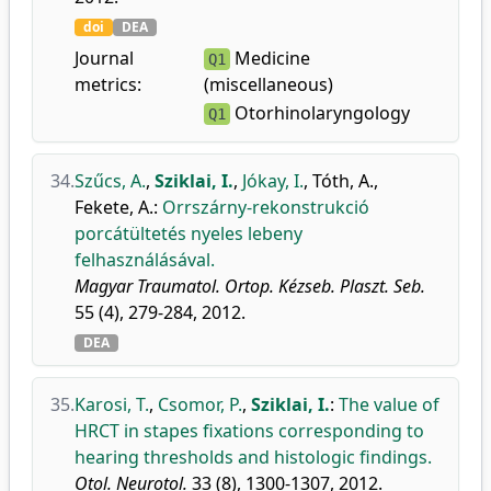
doi
DEA
Journal
Medicine
Q1
metrics:
(miscellaneous)
Otorhinolaryngology
Q1
34.
Szűcs, A.
,
Sziklai, I.
,
Jókay, I.
,
Tóth, A.
,
Fekete, A.
:
Orrszárny-rekonstrukció
porcátültetés nyeles lebeny
felhasználásával.
Magyar Traumatol. Ortop. Kézseb. Plaszt. Seb.
55 (4), 279-284, 2012.
DEA
35.
Karosi, T.
,
Csomor, P.
,
Sziklai, I.
:
The value of
HRCT in stapes fixations corresponding to
hearing thresholds and histologic findings.
Otol. Neurotol.
33 (8), 1300-1307, 2012.