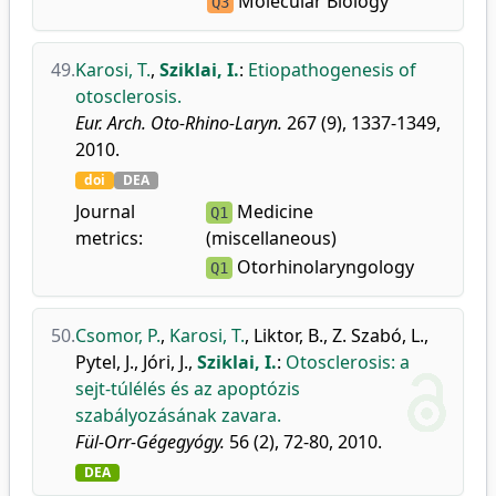
Molecular Biology
Q3
49.
Karosi, T.
,
Sziklai, I.
:
Etiopathogenesis of
otosclerosis.
Eur. Arch. Oto-Rhino-Laryn.
267 (9), 1337-1349,
2010.
doi
DEA
Journal
Medicine
Q1
metrics:
(miscellaneous)
Otorhinolaryngology
Q1
50.
Csomor, P.
,
Karosi, T.
,
Liktor, B.
,
Z. Szabó, L.
,
Pytel, J.
,
Jóri, J.
,
Sziklai, I.
:
Otosclerosis: a
sejt-túlélés és az apoptózis
szabályozásának zavara.
Fül-Orr-Gégegyógy.
56 (2), 72-80, 2010.
DEA