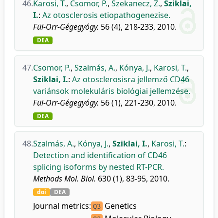
46.
Karosi, T.
,
Csomor, P.
,
Szekanecz, Z.
,
Sziklai,
I.
:
Az otosclerosis etiopathogenezise.
Fül-Orr-Gégegyógy.
56 (4), 218-233, 2010.
DEA
47.
Csomor, P.
,
Szalmás, A.
,
Kónya, J.
,
Karosi, T.
,
Sziklai, I.
:
Az otosclerosisra jellemző CD46
variánsok molekuláris biológiai jellemzése.
Fül-Orr-Gégegyógy.
56 (1), 221-230, 2010.
DEA
48.
Szalmás, A.
,
Kónya, J.
,
Sziklai, I.
,
Karosi, T.
:
Detection and identification of CD46
splicing isoforms by nested RT-PCR.
Methods Mol. Biol.
630 (1), 83-95, 2010.
doi
DEA
Journal metrics:
Genetics
Q3