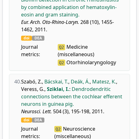
by combined application of hematoxylin-
eosin and gram staining.
Eur. Arch. Oto-Rhino-Laryn.
268 (10), 1455-
1462, 2011.
doi
DEA
Journal
Medicine
Q2
metrics:
(miscellaneous)
Otorhinolaryngology
Q2
40.
Szabó, Z.
,
Bácskai, T.
,
Deák, Á.
,
Matesz, K.
,
Veress, G.
,
Sziklai, I.
:
Dendrodendritic
connections between the cochlear efferent
neurons in guinea pig.
Neurosci. Lett.
504 (3), 195-198, 2011.
doi
DEA
Journal
Neuroscience
Q2
metrics:
(miscellaneous)