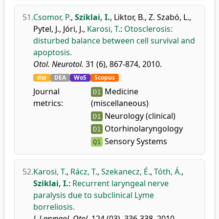
51.
Csomor, P.
,
Sziklai, I.
,
Liktor, B.
,
Z. Szabó, L.
,
Pytel, J.
,
Jóri, J.
,
Karosi, T.
:
Otosclerosis:
disturbed balance between cell survival and
apoptosis.
Otol. Neurotol.
31 (6), 867-874, 2010.
doi
DEA
WoS
Scopus
Journal
Medicine
D1
metrics:
(miscellaneous)
Neurology (clinical)
D1
Otorhinolaryngology
D1
Sensory Systems
Q1
52.
Karosi, T.
,
Rácz, T.
,
Szekanecz, É.
,
Tóth, Á.
,
Sziklai, I.
:
Recurrent laryngeal nerve
paralysis due to subclinical Lyme
borreliosis.
J. Laryngol. Otol.
124 (03), 336-338, 2010.