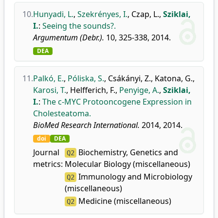
10.
Hunyadi, L.
,
Szekrényes, I.
,
Czap, L.
,
Sziklai,
I.
:
Seeing the sounds?.
Argumentum (Debr.).
10, 325-338, 2014.
DEA
11.
Palkó, E.
,
Póliska, S.
,
Csákányi, Z.
,
Katona, G.
,
Karosi, T.
,
Helfferich, F.
,
Penyige, A.
,
Sziklai,
I.
:
The c-MYC Protooncogene Expression in
Cholesteatoma.
BioMed Research International.
2014, 2014.
doi
DEA
Journal
Biochemistry, Genetics and
Q2
metrics:
Molecular Biology (miscellaneous)
Immunology and Microbiology
Q2
(miscellaneous)
Medicine (miscellaneous)
Q2