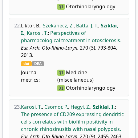
Otorhinolaryngology
Q1
22.
Liktor, B.
,
Szekanecz, Z.
,
Batta, J. T.
,
Sziklai,
I.
,
Karosi, T.
:
Perspectives of
pharmacological treatment in otosclerosis.
Eur. Arch. Oto-Rhino-Laryn.
270 (3), 793-804,
2013.
doi
DEA
Journal
Medicine
Q1
metrics:
(miscellaneous)
Otorhinolaryngology
Q1
23.
Karosi, T.
,
Csomor, P.
,
Hegyi, Z.
,
Sziklai, I.
:
The presence of CD209 expressing dendritic
cells correlates with biofilm positivity in
chronic rhinosinusitis with nasal polyposis.
Eur. Arch. Oto-Rhino-Laryn.
270 (9), 2455-2463,