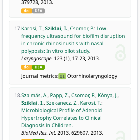
379728, 2013.
doi
DEA
17.
Karosi, T.
,
Sziklai, I.
,
Csomor, P.
:
Low-
frequency ultrasound for biofilm disruption
in chronic rhinosinusitis with nasal
polyposis: In vitro pilot study.
Laryngoscope.
123 (1), 17-23, 2013.
doi
DEA
Journal metrics:
Otorhinolaryngology
Q1
18.
Szalmás, A.
,
Papp, Z.
,
Csomor, P.
,
Kónya, J.
,
Sziklai, I.
,
Szekanecz, Z.
,
Karosi, T.
:
Microbiological Profile of Adenoid
Hypertrophy Correlates to Clinical
Diagnosis in Children.
BioMed Res. Int.
2013, 629607, 2013.