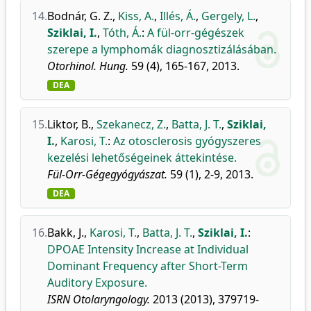
14.
Bodnár, G. Z.
,
Kiss, A.
,
Illés, Á.
,
Gergely, L.
,
Sziklai, I.
,
Tóth, Á.
:
A fül-orr-gégészek
szerepe a lymphomák diagnosztizálásában.
Otorhinol. Hung.
59 (4), 165-167, 2013.
DEA
15.
Liktor, B.
,
Szekanecz, Z.
,
Batta, J. T.
,
Sziklai,
I.
,
Karosi, T.
:
Az otosclerosis gyógyszeres
kezelési lehetőségeinek áttekintése.
Fül-Orr-Gégegyógyászat.
59 (1), 2-9, 2013.
DEA
16.
Bakk, J.
,
Karosi, T.
,
Batta, J. T.
,
Sziklai, I.
:
DPOAE Intensity Increase at Individual
Dominant Frequency after Short-Term
Auditory Exposure.
ISRN Otolaryngology.
2013 (2013), 379719-