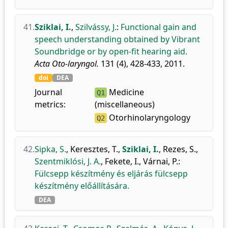
41.
Sziklai, I.
,
Szilvássy, J.
:
Functional gain and
speech understanding obtained by Vibrant
Soundbridge or by open-fit hearing aid.
Acta Oto-laryngol.
131 (4), 428-433, 2011.
doi
DEA
Journal
Medicine
Q1
metrics:
(miscellaneous)
Otorhinolaryngology
Q2
42.
Sipka, S.
,
Keresztes, T.
,
Sziklai, I.
,
Rezes, S.
,
Szentmiklósi, J. A.
,
Fekete, I.
,
Várnai, P.
:
Fülcsepp készítmény és eljárás fülcsepp
készítmény előállítására.
DEA