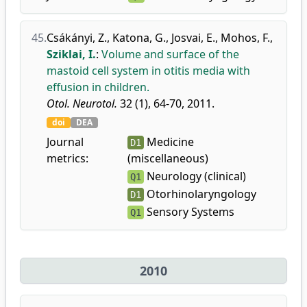
45.
Csákányi, Z.
,
Katona, G.
,
Josvai, E.
,
Mohos, F.
,
Sziklai, I.
:
Volume and surface of the
mastoid cell system in otitis media with
effusion in children.
Otol. Neurotol.
32 (1), 64-70, 2011.
doi
DEA
Journal
Medicine
D1
metrics:
(miscellaneous)
Neurology (clinical)
Q1
Otorhinolaryngology
D1
Sensory Systems
Q1
2010