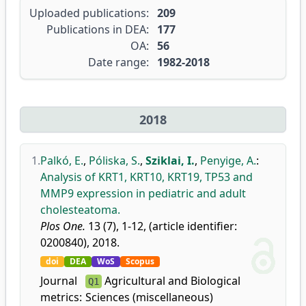
Uploaded publications:
209
Publications in DEA:
177
OA:
56
Date range:
1982-2018
2018
1.
Palkó, E.
,
Póliska, S.
,
Sziklai, I.
,
Penyige, A.
:
Analysis of KRT1, KRT10, KRT19, TP53 and
MMP9 expression in pediatric and adult
cholesteatoma.
Plos One.
13 (7), 1-12, (article identifier:
0200840), 2018.
doi
DEA
WoS
Scopus
Journal
Agricultural and Biological
Q1
metrics:
Sciences (miscellaneous)