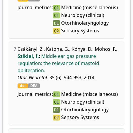
Journal metrics:
Medicine (miscellaneous)
Q1
Neurology (clinical)
Q1
Otorhinolaryngology
D1
Sensory Systems
Q2
7.
Csákányi, Z.
,
Katona, G.
,
Kónya, D.
,
Mohos, F.
,
Sziklai, I.
:
Middle ear gas pressure
regulation: the relevance of mastoid
obliteration.
Otol. Neurotol.
35 (6), 944-953, 2014.
doi
DEA
Journal metrics:
Medicine (miscellaneous)
Q1
Neurology (clinical)
Q1
Otorhinolaryngology
D1
Sensory Systems
Q2