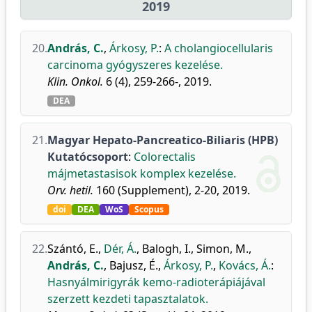
2019
20.
András, C.
,
Árkosy, P.
:
A cholangiocellularis
carcinoma gyógyszeres kezelése.
Klin. Onkol.
6 (4), 259-266-, 2019.
DEA
21.
Magyar Hepato-Pancreatico-Biliaris (HPB)
Kutatócsoport
:
Colorectalis
májmetastasisok komplex kezelése.
Orv. hetil.
160 (Supplement), 2-20, 2019.
doi
DEA
WoS
Scopus
22.
Szántó, E.
,
Dér, Á.
,
Balogh, I.
,
Simon, M.
,
András, C.
,
Bajusz, É.
,
Árkosy, P.
,
Kovács, Á.
:
Hasnyálmirigyrák kemo-radioterápiájával
szerzett kezdeti tapasztalatok.