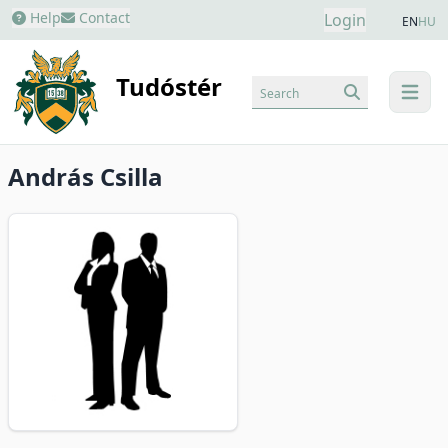
Help
Contact
Login
EN
HU
Tudóstér
Search
menu
András Csilla