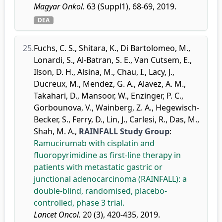
Magyar Onkol.
63 (Suppl1), 68-69, 2019.
DEA
25.
Fuchs, C. S.
,
Shitara, K.
,
Di Bartolomeo, M.
,
Lonardi, S.
,
Al-Batran, S. E.
,
Van Cutsem, E.
,
Ilson, D. H.
,
Alsina, M.
,
Chau, I.
,
Lacy, J.
,
Ducreux, M.
,
Mendez, G. A.
,
Alavez, A. M.
,
Takahari, D.
,
Mansoor, W.
,
Enzinger, P. C.
,
Gorbounova, V.
,
Wainberg, Z. A.
,
Hegewisch-
Becker, S.
,
Ferry, D.
,
Lin, J.
,
Carlesi, R.
,
Das, M.
,
Shah, M. A.
,
RAINFALL Study Group
:
Ramucirumab with cisplatin and
fluoropyrimidine as first-line therapy in
patients with metastatic gastric or
junctional adenocarcinoma (RAINFALL): a
double-blind, randomised, placebo-
controlled, phase 3 trial.
Lancet Oncol.
20 (3), 420-435, 2019.