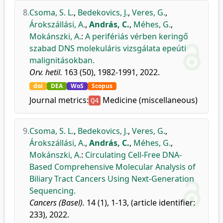
8.
Csoma, S. L.
,
Bedekovics, J.
,
Veres, G.
,
Árokszállási, A.
,
András, C.
,
Méhes, G.
,
Mokánszki, A.
:
A perifériás vérben keringő
szabad DNS molekuláris vizsgálata epeúti
malignitásokban.
Orv. hetil.
163 (50), 1982-1991, 2022.
doi
DEA
WoS
Scopus
Journal metrics:
Medicine (miscellaneous)
Q4
9.
Csoma, S. L.
,
Bedekovics, J.
,
Veres, G.
,
Árokszállási, A.
,
András, C.
,
Méhes, G.
,
Mokánszki, A.
:
Circulating Cell-Free DNA-
Based Comprehensive Molecular Analysis of
Biliary Tract Cancers Using Next-Generation
Sequencing.
Cancers (Basel).
14 (1), 1-13, (article identifier:
233), 2022.