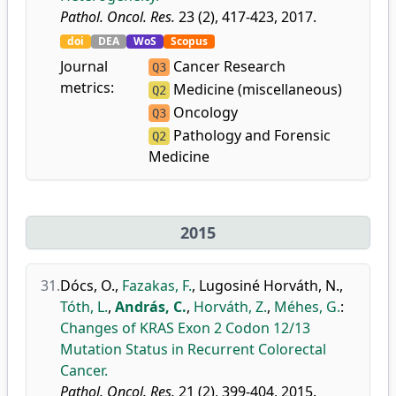
Pathol. Oncol. Res.
23 (2), 417-423, 2017.
doi
DEA
WoS
Scopus
Journal
Cancer Research
Q3
metrics:
Medicine (miscellaneous)
Q2
Oncology
Q3
Pathology and Forensic
Q2
Medicine
2015
31.
Dócs, O.
,
Fazakas, F.
,
Lugosiné Horváth, N.
,
Tóth, L.
,
András, C.
,
Horváth, Z.
,
Méhes, G.
:
Changes of KRAS Exon 2 Codon 12/13
Mutation Status in Recurrent Colorectal
Cancer.
Pathol. Oncol. Res.
21 (2), 399-404, 2015.