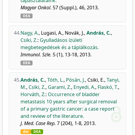
tapasztalataink.
Magyar Onkol.
57 (Suppl.), 46, 2013.
DEA
44.
Nagy, A.
,
Lugasi, A.
,
Novák, J.
,
András, C.
,
Csiki, Z.
:
Gyulladásos ízületi
megbetegedések és a táplálkozás.
Immunol. Szle.
5 (1), 13-18, 2013.
DEA
45.
András, C.
,
Tóth, L.
,
Pósán, J.
,
Csiki, E.
,
Tanyi,
M.
,
Csiki, Z.
,
Garami, Z.
,
Enyedi, A.
,
Flaskó, T.
,
Horváth, Z.
:
Occurrence of bladder
metastasis 10 years after surgical removal
of a primary gastric cancer: a case report
and review of the literature.
J. Med. Case Rep.
7 (204), 1-8, 2013.
doi
DEA