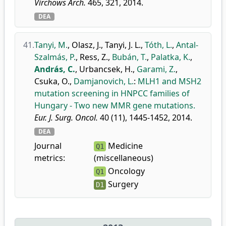
Virchows Arch.
465, 321, 2014.
DEA
41.
Tanyi, M.
,
Olasz, J.
,
Tanyi, J. L.
,
Tóth, L.
,
Antal-
Szalmás, P.
,
Ress, Z.
,
Bubán, T.
,
Palatka, K.
,
András, C.
,
Urbancsek, H.
,
Garami, Z.
,
Csuka, O.
,
Damjanovich, L.
:
MLH1 and MSH2
mutation screening in HNPCC families of
Hungary - Two new MMR gene mutations.
Eur. J. Surg. Oncol.
40 (11), 1445-1452, 2014.
DEA
Journal
Medicine
Q1
metrics:
(miscellaneous)
Oncology
Q1
Surgery
D1