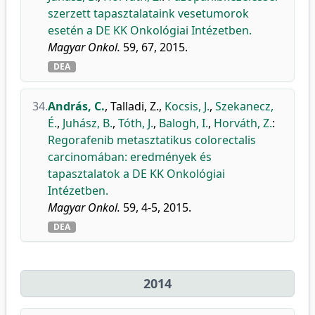
szerzett tapasztalataink vesetumorok
esetén a DE KK Onkológiai Intézetben.
Magyar Onkol.
59, 67, 2015.
DEA
34.
András, C.
,
Talladi, Z.
,
Kocsis, J.
,
Szekanecz,
É.
,
Juhász, B.
,
Tóth, J.
,
Balogh, I.
,
Horváth, Z.
:
Regorafenib metasztatikus colorectalis
carcinomában: eredmények és
tapasztalatok a DE KK Onkológiai
Intézetben.
Magyar Onkol.
59, 4-5, 2015.
DEA
2014