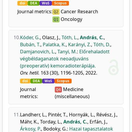
doi
DEA
WoS
Scopus
Journal metrics:
Cancer Research
Q2
Oncology
Q1
10.
Kóder, G.
,
Olasz, J.
,
Tóth, L.
,
András, C.
,
Bubán, T.
,
Palatka, K.
,
Karányi, Z.
,
Tóth, D.
,
Damjanovich, L.
,
Tanyi, M.
:
Előrehaladott
végbéldaganatok neoadjuváns
(preoperatív) kemoradioterápiája.
Orv. hetil.
163 (30), 1196-1205, 2022.
doi
DEA
WoS
Scopus
Journal
Medicine
Q4
metrics:
(miscellaneous)
11.
Landherr, L.
,
Pintér, T.
,
Hornyák, L.
,
Révész, J.
,
Máhr, K.
,
Torday, L.
,
András, C.
,
Erfán, J.
,
Árkosy, P.
,
Bodoky, G.
:
Hazai tapasztalatok