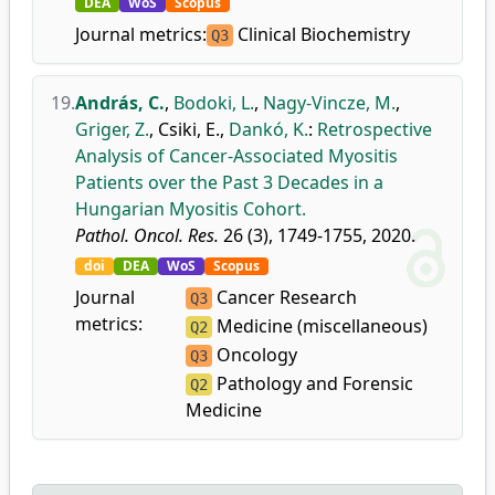
DEA
WoS
Scopus
Journal metrics:
Clinical Biochemistry
Q3
19.
András, C.
,
Bodoki, L.
,
Nagy-Vincze, M.
,
Griger, Z.
,
Csiki, E.
,
Dankó, K.
:
Retrospective
Analysis of Cancer-Associated Myositis
Patients over the Past 3 Decades in a
Hungarian Myositis Cohort.
Pathol. Oncol. Res.
26 (3), 1749-1755, 2020.
doi
DEA
WoS
Scopus
Journal
Cancer Research
Q3
metrics:
Medicine (miscellaneous)
Q2
Oncology
Q3
Pathology and Forensic
Q2
Medicine