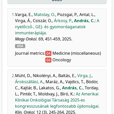
1.
Varga, E.
,
Matolay, O.
,
Pozsgai, P.
,
Antal, L.
,
Virga, Á.
,
Csiszár, O.
,
Árkosy, P.
,
András, C.
:
A
nyelőcső-, GEJ- és gyomordaganatok
immunterápiája.
Magy Onkol.
69, 451-459, 2025.
DEA
Journal metrics:
Medicine (miscellaneous)
Q4
Oncology
Q4
2.
Mühl, D.
,
Nikolényi, A.
,
Baltás, E.
,
Virga, J.
,
Árokszállási, A.
,
Maráz, A.
,
Vajdics, T.
,
Bödör,
C.
,
Kajtár, B.
,
Lakatos, G.
,
András, C.
,
Torday,
L.
,
Pintér, T.
,
Moldvay, J.
,
Bíró, K.
:
Az Amerikai
Klinikai Onkológiai Társaság 2025-es
kongresszusának legfontosabb újdonságai.
Klin. Onkol.
12 (3), 245-264, 2025.