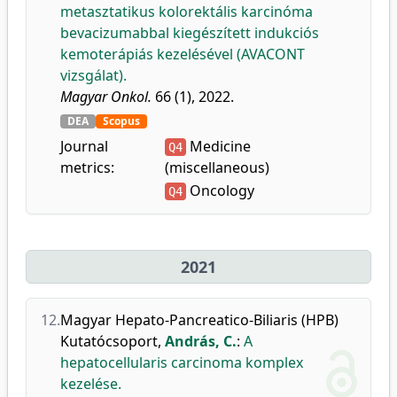
metasztatikus kolorektális karcinóma
bevacizumabbal kiegészített indukciós
kemoterápiás kezelésével (AVACONT
vizsgálat).
Magyar Onkol.
66 (1), 2022.
DEA
Scopus
Journal
Medicine
Q4
metrics:
(miscellaneous)
Oncology
Q4
2021
12.
Magyar Hepato-Pancreatico-Biliaris (HPB)
Kutatócsoport
,
András, C.
:
A
hepatocellularis carcinoma komplex
kezelése.