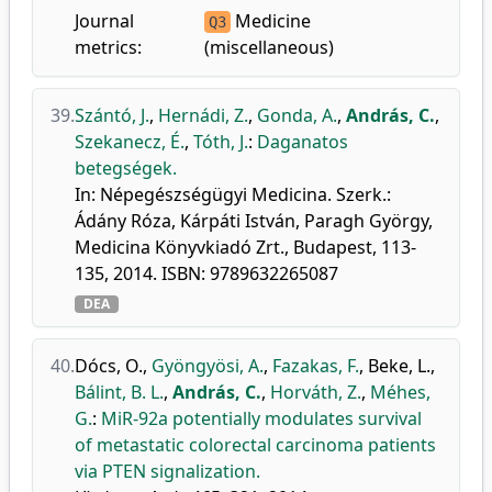
Journal
Medicine
Q3
metrics:
(miscellaneous)
39.
Szántó, J.
,
Hernádi, Z.
,
Gonda, A.
,
András, C.
,
Szekanecz, É.
,
Tóth, J.
:
Daganatos
betegségek.
In: Népegészségügyi Medicina. Szerk.:
Ádány Róza, Kárpáti István, Paragh György,
Medicina Könyvkiadó Zrt., Budapest, 113-
135, 2014. ISBN: 9789632265087
DEA
40.
Dócs, O.
,
Gyöngyösi, A.
,
Fazakas, F.
,
Beke, L.
,
Bálint, B. L.
,
András, C.
,
Horváth, Z.
,
Méhes,
G.
:
MiR-92a potentially modulates survival
of metastatic colorectal carcinoma patients
via PTEN signalization.