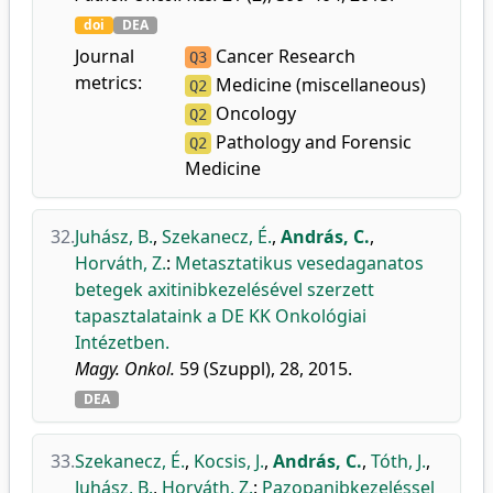
doi
DEA
Journal
Cancer Research
Q3
metrics:
Medicine (miscellaneous)
Q2
Oncology
Q2
Pathology and Forensic
Q2
Medicine
32.
Juhász, B.
,
Szekanecz, É.
,
András, C.
,
Horváth, Z.
:
Metasztatikus vesedaganatos
betegek axitinibkezelésével szerzett
tapasztalataink a DE KK Onkológiai
Intézetben.
Magy. Onkol.
59 (Szuppl), 28, 2015.
DEA
33.
Szekanecz, É.
,
Kocsis, J.
,
András, C.
,
Tóth, J.
,
Juhász, B.
,
Horváth, Z.
:
Pazopanibkezeléssel