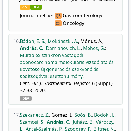
doi
DEA
Journal metrics:
Gastroenterology
Q3
Oncology
Q3
16.
Bádon, E. S.
,
Mokánszki, A.
,
Mónus, A.
,
András, C.
,
Damjanovich, L.
,
Méhes, G.
:
Multiplex szinkron vastagbél
adenocarcinoma molekuláris vizsgálata és
követése új generációs szekvenálás
segítségével: esettanulmány.
Cent. Eur. J. Gastroenterol. Hepatol.
6 (Suppl.),
37-38, 2020.
DEA
17.
Szekanecz, Z.
,
Gomez, I.
,
Soós, B.
,
Bodoki, L.
,
Szamosi, S.
,
András, C.
,
Juhász, B.
,
Váróczy,
L.
,
Antal-Szalmás, P.
,
Szodoray, P.
,
Bittner, N.
,