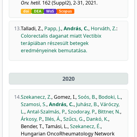
Orv. hetil.
162 (Suppl2), 2-31, 2021.
doi
DEA
WoS
Scopus
13.
Talladi, Z.
,
Papp, J.
,
András, C.
,
Horváth, Z.
:
Colorectalis daganat miatt Vectibix
terápiában részesült betegek
eredményeinek bemutatása.
2020
14.
Szekanecz, Z.
,
Gomez, I.
,
Soós, B.
,
Bodoki, L.
,
Szamosi, S.
,
András, C.
,
Juhász, B.
,
Váróczy,
L.
,
Antal-Szalmás, P.
,
Szodoray, P.
,
Bittner, N.
,
Árkosy, P.
,
Illés, Á.
,
Szűcs, G.
,
Dankó, K.
,
Bender, T.
,
Tamási, L.
,
Szekanecz, É.
,
Hungarian OncoRheumatology Network