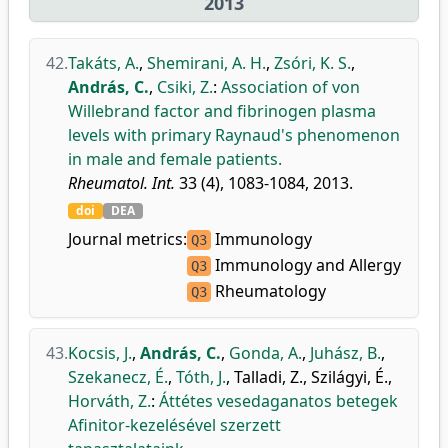
2013
42.
Takáts, A.
,
Shemirani, A. H.
,
Zsóri, K. S.
,
András, C.
,
Csiki, Z.
:
Association of von
Willebrand factor and fibrinogen plasma
levels with primary Raynaud's phenomenon
in male and female patients.
Rheumatol. Int.
33 (4), 1083-1084, 2013.
doi
DEA
Journal metrics:
Immunology
Q3
Immunology and Allergy
Q3
Rheumatology
Q3
43.
Kocsis, J.
,
András, C.
,
Gonda, A.
,
Juhász, B.
,
Szekanecz, É.
,
Tóth, J.
,
Talladi, Z.
,
Szilágyi, É.
,
Horváth, Z.
:
Áttétes vesedaganatos betegek
Afinitor-kezelésével szerzett