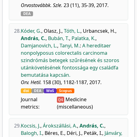
Orvostovábbk. Szle.
23 (11), 35-39, 2017.
DEA
28.
Kóder, G.
,
Olasz, J.
,
Tóth, L.
,
Urbancsek, H.
,
András, C.
,
Bubán, T.
,
Palatka, K.
,
Damjanovich, L.
,
Tanyi, M.
:
A hereditaer
nonpolyposus colorectalis carcinoma
szindrómás betegek szűrésének és szoros
utánkövetésének fontossága egy családfa
bemutatása kapcsán.
Orv. Hetil.
158 (30), 1182-1187, 2017.
doi
DEA
WoS
Scopus
Journal
Medicine
Q4
metrics:
(miscellaneous)
29.
Kocsis, J.
,
Árokszállási, A.
,
András, C.
,
Balogh, I.
,
Béres, E.
,
Déri, J.
,
Peták, I.
,
Jánváry,