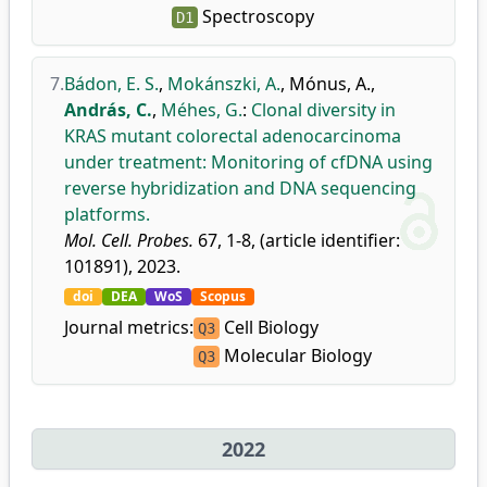
Spectroscopy
D1
7.
Bádon, E. S.
,
Mokánszki, A.
,
Mónus, A.
,
András, C.
,
Méhes, G.
:
Clonal diversity in
KRAS mutant colorectal adenocarcinoma
under treatment: Monitoring of cfDNA using
reverse hybridization and DNA sequencing
platforms.
Mol. Cell. Probes.
67, 1-8, (article identifier:
101891), 2023.
doi
DEA
WoS
Scopus
Journal metrics:
Cell Biology
Q3
Molecular Biology
Q3
2022