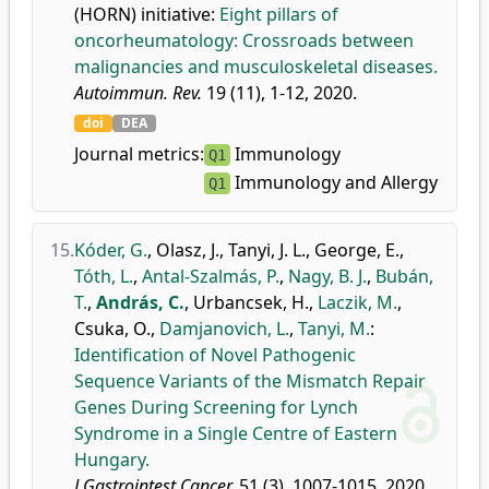
(HORN) initiative
:
Eight pillars of
oncorheumatology: Crossroads between
malignancies and musculoskeletal diseases.
Autoimmun. Rev.
19 (11), 1-12, 2020.
doi
DEA
Journal metrics:
Immunology
Q1
Immunology and Allergy
Q1
15.
Kóder, G.
,
Olasz, J.
,
Tanyi, J. L.
,
George, E.
,
Tóth, L.
,
Antal-Szalmás, P.
,
Nagy, B. J.
,
Bubán,
T.
,
András, C.
,
Urbancsek, H.
,
Laczik, M.
,
Csuka, O.
,
Damjanovich, L.
,
Tanyi, M.
:
Identification of Novel Pathogenic
Sequence Variants of the Mismatch Repair
Genes During Screening for Lynch
Syndrome in a Single Centre of Eastern
Hungary.
J Gastrointest Cancer.
51 (3), 1007-1015, 2020.