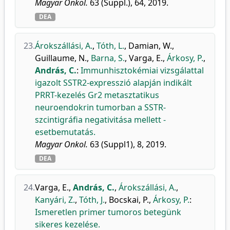
Magyar Onkol.
63 (Suppl.), 64, 2019.
DEA
23.
Árokszállási, A.
,
Tóth, L.
,
Damian, W.
,
Guillaume, N.
,
Barna, S.
,
Varga, E.
,
Árkosy, P.
,
András, C.
:
Immunhisztokémiai vizsgálattal
igazolt SSTR2-expresszió alapján indikált
PRRT-kezelés Gr2 metasztatikus
neuroendokrin tumorban a SSTR-
szcintigráfia negativitása mellett -
esetbemutatás.
Magyar Onkol.
63 (Suppl1), 8, 2019.
DEA
24.
Varga, E.
,
András, C.
,
Árokszállási, A.
,
Kanyári, Z.
,
Tóth, J.
,
Bocskai, P.
,
Árkosy, P.
:
Ismeretlen primer tumoros betegünk
sikeres kezelése.