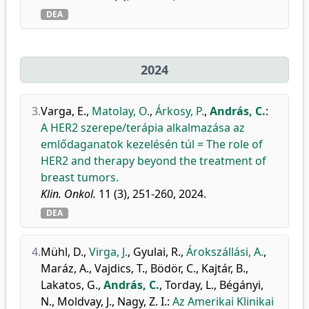
DEA
2024
3.
Varga, E.
,
Matolay, O.
,
Árkosy, P.
,
András, C.
:
A HER2 szerepe/terápia alkalmazása az
emlődaganatok kezelésén túl = The role of
HER2 and therapy beyond the treatment of
breast tumors.
Klin. Onkol.
11 (3), 251-260, 2024.
DEA
4.
Mühl, D.
,
Virga, J.
,
Gyulai, R.
,
Árokszállási, A.
,
Maráz, A.
,
Vajdics, T.
,
Bödör, C.
,
Kajtár, B.
,
Lakatos, G.
,
András, C.
,
Torday, L.
,
Bégányi,
N.
,
Moldvay, J.
,
Nagy, Z. I.
:
Az Amerikai Klinikai