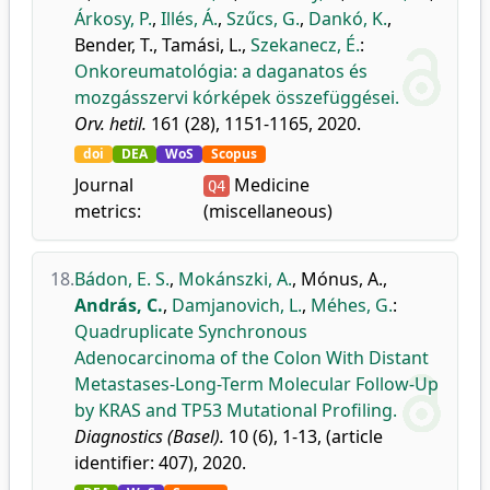
Árkosy, P.
,
Illés, Á.
,
Szűcs, G.
,
Dankó, K.
,
Bender, T.
,
Tamási, L.
,
Szekanecz, É.
:
Onkoreumatológia: a daganatos és
mozgásszervi kórképek összefüggései.
Orv. hetil.
161 (28), 1151-1165, 2020.
doi
DEA
WoS
Scopus
Journal
Medicine
Q4
metrics:
(miscellaneous)
18.
Bádon, E. S.
,
Mokánszki, A.
,
Mónus, A.
,
András, C.
,
Damjanovich, L.
,
Méhes, G.
:
Quadruplicate Synchronous
Adenocarcinoma of the Colon With Distant
Metastases-Long-Term Molecular Follow-Up
by KRAS and TP53 Mutational Profiling.
Diagnostics (Basel).
10 (6), 1-13, (article
identifier: 407), 2020.