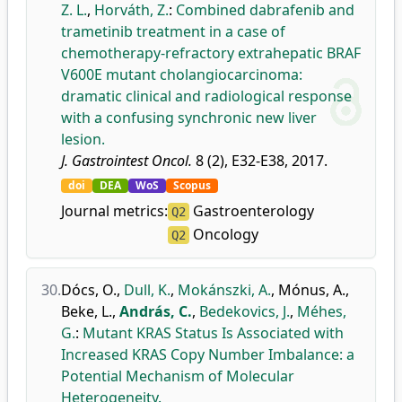
Z. L.
,
Horváth, Z.
:
Combined dabrafenib and
trametinib treatment in a case of
chemotherapy-refractory extrahepatic BRAF
V600E mutant cholangiocarcinoma:
dramatic clinical and radiological response
with a confusing synchronic new liver
lesion.
J. Gastrointest Oncol.
8 (2), E32-E38, 2017.
doi
DEA
WoS
Scopus
Journal metrics:
Gastroenterology
Q2
Oncology
Q2
30.
Dócs, O.
,
Dull, K.
,
Mokánszki, A.
,
Mónus, A.
,
Beke, L.
,
András, C.
,
Bedekovics, J.
,
Méhes,
G.
:
Mutant KRAS Status Is Associated with
Increased KRAS Copy Number Imbalance: a
Potential Mechanism of Molecular
Heterogeneity.