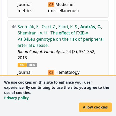
Journal
Medicine
Q3
metrics:
(miscellaneous)
46.
Szomják, E.
,
Csiki, Z.
,
Zsóri, K. S.
,
András, C.
,
Shemirani, A. H.
:
The effect of FXIII-A
Val34Leu genotype on the risk of peripheral
arterial disease.
Blood Coagul. Fibrinolysis.
24 (3), 351-352,
2013.
doi
DEA
Journal
Hematology
Q3
metrics:
Medicine
Q2
We use cookies on this site to enhance your user
(miscellaneous)
experience. By continuing to use the site, you agree to the
use of cookies.
Privacy policy
2012
Allow cookies