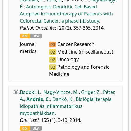
É.
:
Autologous Dendritic Cell Based
Adoptive Immunotherapy of Patients with
Colorectal Cancer: a phase I-II study.
Pathol. Oncol. Res.
20 (2), 357-365, 2014.
doi
DEA
Journal
Cancer Research
Q3
metrics:
Medicine (miscellaneous)
Q2
Oncology
Q2
Pathology and Forensic
Q2
Medicine
38.
Bodoki, L.
,
Nagy-Vincze, M.
,
Griger, Z.
,
Péter,
A.
,
András, C.
,
Dankó, K.
:
Biológiai terápia
idiopathiás inflammatorikus
myopathiákban.
Orv. Hetil.
155 (1), 3-10, 2014.
doi
DEA