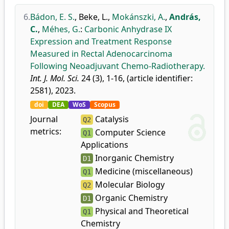
6.
Bádon, E. S.
,
Beke, L.
,
Mokánszki, A.
,
András,
C.
,
Méhes, G.
:
Carbonic Anhydrase IX
Expression and Treatment Response
Measured in Rectal Adenocarcinoma
Following Neoadjuvant Chemo-Radiotherapy.
Int. J. Mol. Sci.
24 (3), 1-16, (article identifier:
2581), 2023.
doi
DEA
WoS
Scopus
Journal
Catalysis
Q2
metrics:
Computer Science
Q1
Applications
Inorganic Chemistry
D1
Medicine (miscellaneous)
Q1
Molecular Biology
Q2
Organic Chemistry
D1
Physical and Theoretical
Q1
Chemistry