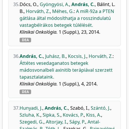
35.
Dócs, O.
,
Gyöngyösi, A.
,
András, C.
,
Bálint, L.
B.
,
Horváth, Z.
,
Méhes, G.
:
A miR-92a a PTEN
gátlása által módosíthatja a rosszindulatú
vastagbélrákos betegek túlélését.
Klinikai Onkológia.
1 (Suppl.), 23, 2014.
DEA
36.
András, C.
,
Juhász, B.
,
Kocsis, J.
,
Horváth, Z.
:
Áttétes vesedaganatos betegek
mádosvonalbeli axinitib terápiával szerzett
tapasztalataink.
Klinikai Onkológia.
1 (Suppl.), 4, 2014.
DEA
37.
Hunyadi, J.
,
András, C.
,
Szabó, I.
,
Szántó, J.
,
Szluha, K.
,
Sipka, S.
,
Kovács, P.
,
Kiss, A.
,
Szegedi, G.
,
Altorjay, I.
,
Sápy, P.
,
Antal-
Szalmás, P.
,
Tóth, L.
,
Fazekas, G.
,
Rajnavölgyi,