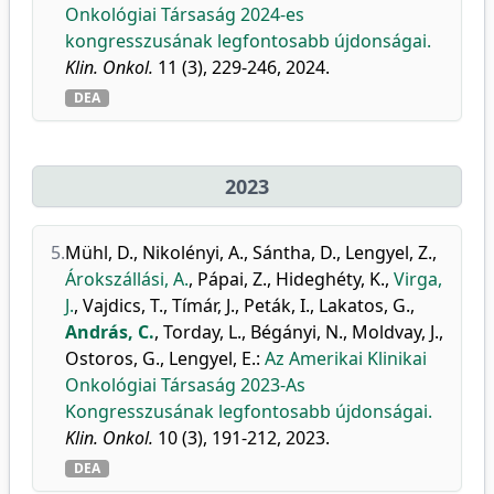
Onkológiai Társaság 2024-es
kongresszusának legfontosabb újdonságai.
Klin. Onkol.
11 (3), 229-246, 2024.
DEA
2023
5.
Mühl, D.
,
Nikolényi, A.
,
Sántha, D.
,
Lengyel, Z.
,
Árokszállási, A.
,
Pápai, Z.
,
Hideghéty, K.
,
Virga,
J.
,
Vajdics, T.
,
Tímár, J.
,
Peták, I.
,
Lakatos, G.
,
András, C.
,
Torday, L.
,
Bégányi, N.
,
Moldvay, J.
,
Ostoros, G.
,
Lengyel, E.
:
Az Amerikai Klinikai
Onkológiai Társaság 2023-As
Kongresszusának legfontosabb újdonságai.
Klin. Onkol.
10 (3), 191-212, 2023.
DEA