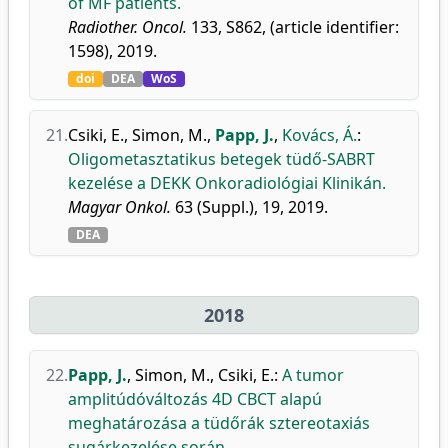
of MF patients.
Radiother. Oncol.
133, S862, (article identifier:
1598), 2019.
doi
DEA
WoS
21.
Csiki, E.
,
Simon, M.
,
Papp, J.
,
Kovács, Á.
:
Oligometasztatikus betegek tüdő-SABRT
kezelése a DEKK Onkoradiológiai Klinikán.
Magyar Onkol.
63 (Suppl.), 19, 2019.
DEA
2018
22.
Papp, J.
,
Simon, M.
,
Csiki, E.
:
A tumor
amplitúdóváltozás 4D CBCT alapú
meghatározása a tüdőrák sztereotaxiás
sugárkezelése során.