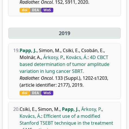
Radiother. Oncol.
152, S911, 2020.
doi
DEA
WoS
2019
19.
Papp, J.
,
Simon, M.
,
Csiki, E.
,
Csobán, E.
,
Molnár, A.
,
Árkosy, P.
,
Kovács, Á.
:
4D CBCT
based determination of tumor amplitude
variation in lung cancer SBRT.
Radiother. Oncol.
133 (Suppl.), 1202-s1203,
(article identifier: 2177), 2019.
doi
DEA
WoS
20.
Csiki, E.
,
Simon, M.
,
Papp, J.
,
Árkosy, P.
,
Kovács, Á.
:
Efficient use of a modified
Stanford TSEBT technique in the treatment