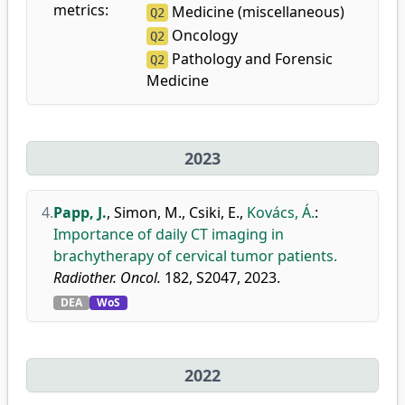
metrics:
Medicine (miscellaneous)
Q2
Oncology
Q2
Pathology and Forensic
Q2
Medicine
2023
4.
Papp, J.
,
Simon, M.
,
Csiki, E.
,
Kovács, Á.
:
Importance of daily CT imaging in
brachytherapy of cervical tumor patients.
Radiother. Oncol.
182, S2047, 2023.
DEA
WoS
2022