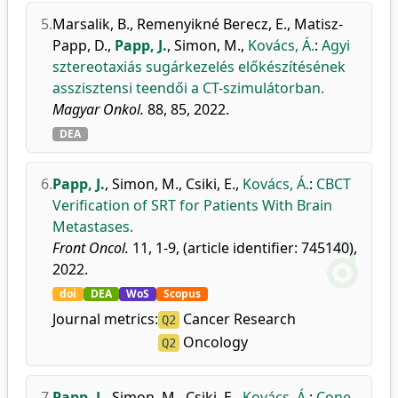
5.
Marsalik, B.
,
Remenyikné Berecz, E.
,
Matisz-
Papp, D.
,
Papp, J.
,
Simon, M.
,
Kovács, Á.
:
Agyi
sztereotaxiás sugárkezelés előkészítésének
asszisztensi teendői a CT-szimulátorban.
Magyar Onkol.
88, 85, 2022.
DEA
6.
Papp, J.
,
Simon, M.
,
Csiki, E.
,
Kovács, Á.
:
CBCT
Verification of SRT for Patients With Brain
Metastases.
Front Oncol.
11, 1-9, (article identifier: 745140),
2022.
doi
DEA
WoS
Scopus
Journal metrics:
Cancer Research
Q2
Oncology
Q2
7.
Papp, J.
,
Simon, M.
,
Csiki, E.
,
Kovács, Á.
:
Cone