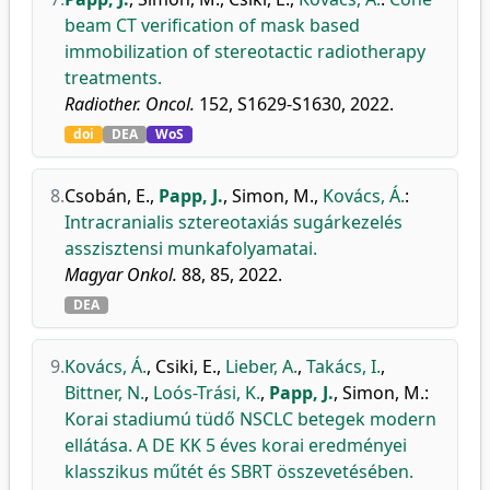
beam CT verification of mask based
immobilization of stereotactic radiotherapy
treatments.
Radiother. Oncol.
152, S1629-S1630, 2022.
doi
DEA
WoS
8.
Csobán, E.
,
Papp, J.
,
Simon, M.
,
Kovács, Á.
:
Intracranialis sztereotaxiás sugárkezelés
asszisztensi munkafolyamatai.
Magyar Onkol.
88, 85, 2022.
DEA
9.
Kovács, Á.
,
Csiki, E.
,
Lieber, A.
,
Takács, I.
,
Bittner, N.
,
Loós-Trási, K.
,
Papp, J.
,
Simon, M.
:
Korai stadiumú tüdő NSCLC betegek modern
ellátása. A DE KK 5 éves korai eredményei
klasszikus műtét és SBRT összevetésében.