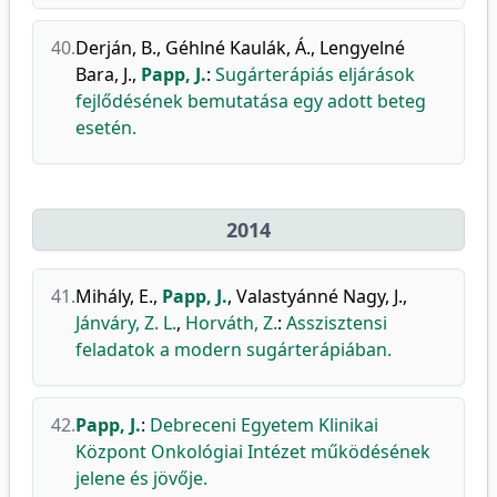
40.
Derján, B.
,
Géhlné Kaulák, Á.
,
Lengyelné
Bara, J.
,
Papp, J.
:
Sugárterápiás eljárások
fejlődésének bemutatása egy adott beteg
esetén.
2014
41.
Mihály, E.
,
Papp, J.
,
Valastyánné Nagy, J.
,
Jánváry, Z. L.
,
Horváth, Z.
:
Asszisztensi
feladatok a modern sugárterápiában.
42.
Papp, J.
:
Debreceni Egyetem Klinikai
Központ Onkológiai Intézet működésének
jelene és jövője.