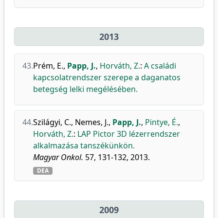
2013
43.
Prém, E.
,
Papp, J.
,
Horváth, Z.
:
A családi
kapcsolatrendszer szerepe a daganatos
betegség lelki megélésében.
44.
Szilágyi, C.
,
Nemes, J.
,
Papp, J.
,
Pintye, É.
,
Horváth, Z.
:
LAP Pictor 3D lézerrendszer
alkalmazása tanszékünkön.
Magyar Onkol.
57, 131-132, 2013.
DEA
2009