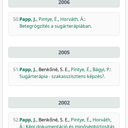
2006
50.
Papp, J.
,
Pintye, É.
,
Horváth, Á.
:
Betegrögzítés a sugárterápiában.
2005
51.
Papp, J.
,
Benkőné, S. E.
,
Pintye, É.
,
Bágyi, P.
:
Sugárterápia - szakasszisztens képzés?.
2002
52.
Papp, J.
,
Benkőné, S. E.
,
Pintye, É.
,
Horváth,
Á.
:
Képi dokumentáció és minőségbiztosítás