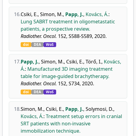
16.
Csiki, E.
,
Simon, M.
,
Papp, J.
,
Kovács, Á.
:
Lung SABRT treatment in oligometastatic
patients, a prospective review.
Radiother. Oncol.
152, S588-S589, 2020.
doi
DEA
WoS
17.
Papp, J.
,
Simon, M.
,
Csiki, E.
,
Törő, I.
,
Kovács,
Á.
:
Manufactured 3D imaging treatment
table for image-guided brachytherapy.
Radiother. Oncol.
152, S734, 2020.
doi
DEA
WoS
18.
Simon, M.
,
Csiki, E.
,
Papp, J.
,
Solymosi, D.
,
Kovács, Á.
:
Treatment setup errors in cranial
SRT patients with non-invasive
immobilization technique.