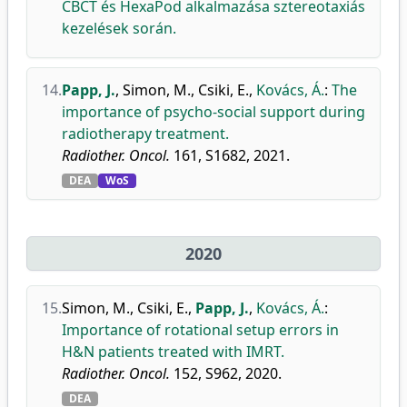
CBCT és HexaPod alkalmazása sztereotaxiás
kezelések során.
14.
Papp, J.
,
Simon, M.
,
Csiki, E.
,
Kovács, Á.
:
The
importance of psycho-social support during
radiotherapy treatment.
Radiother. Oncol.
161, S1682, 2021.
DEA
WoS
2020
15.
Simon, M.
,
Csiki, E.
,
Papp, J.
,
Kovács, Á.
:
Importance of rotational setup errors in
H&N patients treated with IMRT.
Radiother. Oncol.
152, S962, 2020.
DEA