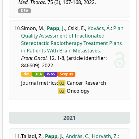
Med. Thorac.
75 (3), 167-168, 2022.
DEA
10.
Simon, M.
,
Papp, J.
,
Csiki, E.
,
Kovács, Á.
:
Plan
Quality Assessment of Fractionated
Stereotactic Radiotherapy Treatment Plans
in Patients With Brain Metastases.
Front Oncol.
12, 1-8, (article identifier:
846609), 2022.
doi
DEA
WoS
Scopus
Journal metrics:
Cancer Research
Q2
Oncology
Q2
2021
11.
Talladi, Z.
,
Papp, J.
,
András, C.
,
Horváth, Z.
: