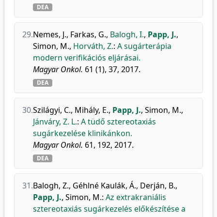
DEA
29.
Nemes, J.
,
Farkas, G.
,
Balogh, I.
,
Papp, J.
,
Simon, M.
,
Horváth, Z.
:
A sugárterápia
modern verifikációs eljárásai.
Magyar Onkol.
61 (1), 37, 2017.
DEA
30.
Szilágyi, C.
,
Mihály, E.
,
Papp, J.
,
Simon, M.
,
Jánváry, Z. L.
:
A tüdő sztereotaxiás
sugárkezelése klinikánkon.
Magyar Onkol.
61, 192, 2017.
DEA
31.
Balogh, Z.
,
Géhlné Kaulák, Á.
,
Derján, B.
,
Papp, J.
,
Simon, M.
:
Az extrakraniális
sztereotaxiás sugárkezelés előkészítése a