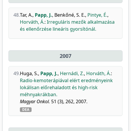
48.
Tar, A.
,
Papp, J.
,
Benkőné, S. E.
,
Pintye, É.
,
Horváth, Á.
:
Irreguláris mezők alkalmazása
és ellenőrzése lineáris gyorsítónál.
2007
49.
Huga, S.
,
Papp, J.
,
Hernádi, Z.
,
Horváth, Á.
:
Radio-kemoterápiával elért eredményeink
lokálisan előrehaladott és high-risk
méhnyakrákban.
Magyar Onkol.
51 (3), 262, 2007.
DEA