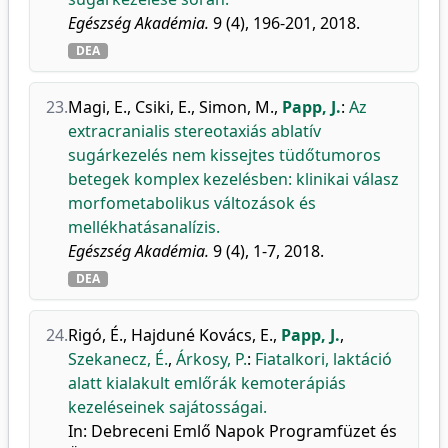
Egészség Akadémia.
9 (4), 196-201, 2018.
DEA
23.
Magi, E.
,
Csiki, E.
,
Simon, M.
,
Papp, J.
:
Az
extracranialis stereotaxiás ablatív
sugárkezelés nem kissejtes tüdőtumoros
betegek komplex kezelésben: klinikai válasz
morfometabolikus változások és
mellékhatásanalízis.
Egészség Akadémia.
9 (4), 1-7, 2018.
DEA
24.
Rigó, É.
,
Hajduné Kovács, E.
,
Papp, J.
,
Szekanecz, É.
,
Árkosy, P.
:
Fiatalkori, laktáció
alatt kialakult emlőrák kemoterápiás
kezeléseinek sajátosságai.
In: Debreceni Emlő Napok Programfüzet és