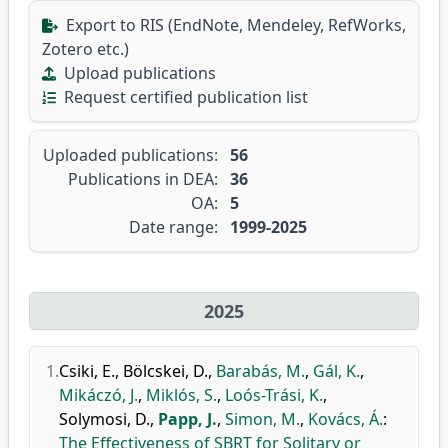
Export to RIS (EndNote, Mendeley, RefWorks,
Zotero etc.)
Upload publications
Request certified publication list
Uploaded publications:
56
Publications in DEA:
36
OA:
5
Date range:
1999-2025
2025
1.
Csiki, E.
,
Bölcskei, D.
,
Barabás, M.
,
Gál, K.
,
Mikáczó, J.
,
Miklós, S.
,
Loós-Trási, K.
,
Solymosi, D.
,
Papp, J.
,
Simon, M.
,
Kovács, Á.
:
The Effectiveness of SBRT for Solitary or