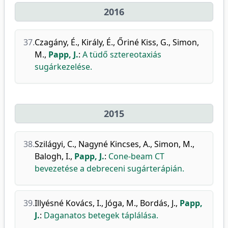
2016
37.
Czagány, É.
,
Király, É.
,
Őriné Kiss, G.
,
Simon,
M.
,
Papp, J.
:
A tüdő sztereotaxiás
sugárkezelése.
2015
38.
Szilágyi, C.
,
Nagyné Kincses, A.
,
Simon, M.
,
Balogh, I.
,
Papp, J.
:
Cone-beam CT
bevezetése a debreceni sugárterápián.
39.
Illyésné Kovács, I.
,
Jóga, M.
,
Bordás, J.
,
Papp,
J.
:
Daganatos betegek táplálása.