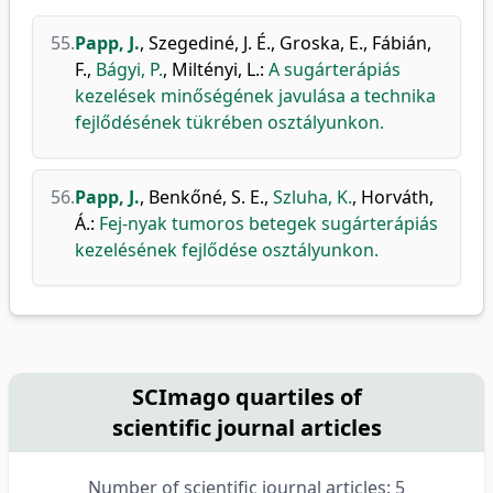
55.
Papp, J.
,
Szegediné, J. É.
,
Groska, E.
,
Fábián,
F.
,
Bágyi, P.
,
Miltényi, L.
:
A sugárterápiás
kezelések minőségének javulása a technika
fejlődésének tükrében osztályunkon.
56.
Papp, J.
,
Benkőné, S. E.
,
Szluha, K.
,
Horváth,
Á.
:
Fej-nyak tumoros betegek sugárterápiás
kezelésének fejlődése osztályunkon.
SCImago quartiles of
scientific journal articles
Number of scientific journal articles: 5