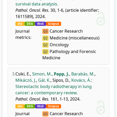
survival data analysis.
Pathol. Oncol. Res.
30, 1-6, (article identifier:
1611589), 2024.
doi
DEA
WoS
Scopus
Journal
Cancer Research
Q3
metrics:
Medicine (miscellaneous)
Q2
Oncology
Q2
Pathology and Forensic
Q2
Medicine
3.
Csiki, E.
,
Simon, M.
,
Papp, J.
,
Barabás, M.
,
Mikáczó, J.
,
Gál, K.
,
Sipos, D.
,
Kovács, Á.
:
Stereotactic body radiotherapy in lung
cancer: a contemporary review.
Pathol. Oncol. Res.
161, 1-13, 2024.
doi
DEA
WoS
Scopus
Journal
Cancer Research
Q3