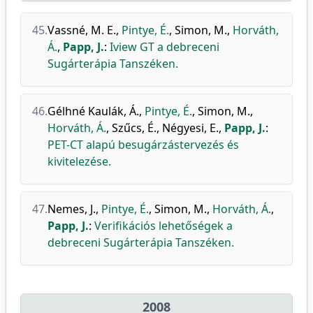
45.
Vassné, M. E.
,
Pintye, É.
,
Simon, M.
,
Horváth,
Á.
,
Papp, J.
:
Iview GT a debreceni
Sugárterápia Tanszéken.
46.
Gélhné Kaulák, Á.
,
Pintye, É.
,
Simon, M.
,
Horváth, Á.
,
Szűcs, É.
,
Négyesi, E.
,
Papp, J.
:
PET-CT alapú besugárzástervezés és
kivitelezése.
47.
Nemes, J.
,
Pintye, É.
,
Simon, M.
,
Horváth, Á.
,
Papp, J.
:
Verifikációs lehetőségek a
debreceni Sugárterápia Tanszéken.
2008