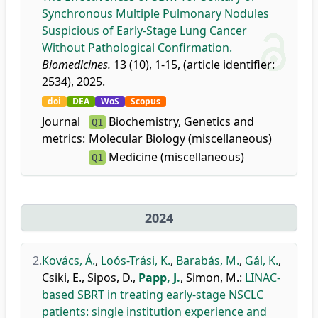
Synchronous Multiple Pulmonary Nodules
Suspicious of Early-Stage Lung Cancer
Without Pathological Confirmation.
Biomedicines.
13 (10), 1-15, (article identifier:
2534), 2025.
doi
DEA
WoS
Scopus
Journal
Biochemistry, Genetics and
Q1
metrics:
Molecular Biology (miscellaneous)
Medicine (miscellaneous)
Q1
2024
2.
Kovács, Á.
,
Loós-Trási, K.
,
Barabás, M.
,
Gál, K.
,
Csiki, E.
,
Sipos, D.
,
Papp, J.
,
Simon, M.
:
LINAC-
based SBRT in treating early-stage NSCLC
patients: single institution experience and