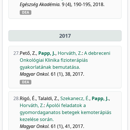
Egészség Akadémia.
9 (4), 190-195, 2018.
DEA
2017
27.
Pető, Z.
,
Papp, J.
,
Horváth, Z.
:
A debreceni
Onkológiai Klinika fizioterápiás
gyakorlatának bemutatása.
Magyar Onkol.
61 (1), 38, 2017.
DEA
28.
Rigó, É.
,
Talaldi, Z.
,
Szekanecz, É.
,
Papp, J.
,
Horváth, Z.
:
Ápolói feladatok a
gyomordaganatos betegek kemoterápiás
kezelése során.
Magyar Onkol.
61 (1), 41, 2017.