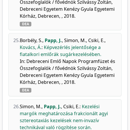
Összefoglalók / fővédnök Szilvássy Zoltán,
Debreceni Egyetem Kenézy Gyula Egyetemi
Kórház, Debrecen, , 2018.
DEA
25.
Borbély, S.
,
Papp, J.
,
Simon, M.
,
Csiki, E.
,
Kovács, Á.
:
Képvezérlés jelentősége a
fiatalkori emlőrák sugárkezelésében.
In: Debreceni Emlő Napok Programfüzet és
Összefoglalók / fővédnök Szilvássy Zoltán,
Debreceni Egyetem Kenézy Gyula Egyetemi
Kórház, Debrecen, , 2018.
DEA
26.
Simon, M.
,
Papp, J.
,
Csiki, E.
:
Kezelési
margók meghatározása frakcionált agyi
sztereotaxiás kezelések nem-invazív
technikával való rögzítése során.