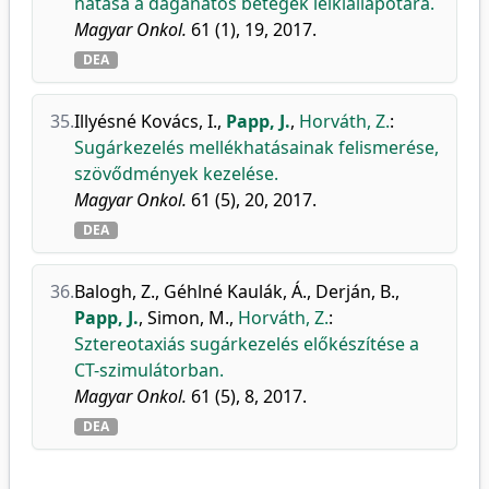
hatása a daganatos betegek lelkiállapotára.
Magyar Onkol.
61 (1), 19, 2017.
DEA
35.
Illyésné Kovács, I.
,
Papp, J.
,
Horváth, Z.
:
Sugárkezelés mellékhatásainak felismerése,
szövődmények kezelése.
Magyar Onkol.
61 (5), 20, 2017.
DEA
36.
Balogh, Z.
,
Géhlné Kaulák, Á.
,
Derján, B.
,
Papp, J.
,
Simon, M.
,
Horváth, Z.
:
Sztereotaxiás sugárkezelés előkészítése a
CT-szimulátorban.
Magyar Onkol.
61 (5), 8, 2017.
DEA