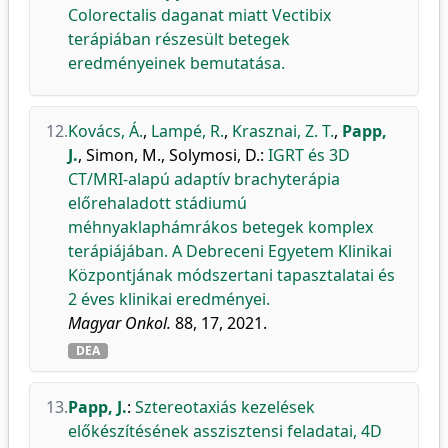
Colorectalis daganat miatt Vectibix
terápiában részesült betegek
eredményeinek bemutatása.
12.
Kovács, Á.
,
Lampé, R.
,
Krasznai, Z. T.
,
Papp,
J.
,
Simon, M.
,
Solymosi, D.
:
IGRT és 3D
CT/MRI-alapú adaptív brachyterápia
előrehaladott stádiumú
méhnyaklaphámrákos betegek komplex
terápiájában. A Debreceni Egyetem Klinikai
Központjának módszertani tapasztalatai és
2 éves klinikai eredményei.
Magyar Onkol.
88, 17, 2021.
DEA
13.
Papp, J.
:
Sztereotaxiás kezelések
előkészítésének asszisztensi feladatai, 4D