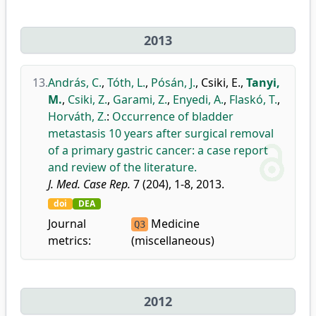
2013
13.
András, C.
,
Tóth, L.
,
Pósán, J.
,
Csiki, E.
,
Tanyi,
M.
,
Csiki, Z.
,
Garami, Z.
,
Enyedi, A.
,
Flaskó, T.
,
Horváth, Z.
:
Occurrence of bladder
metastasis 10 years after surgical removal
of a primary gastric cancer: a case report
and review of the literature.
J. Med. Case Rep.
7 (204), 1-8, 2013.
doi
DEA
Journal
Medicine
Q3
metrics:
(miscellaneous)
2012