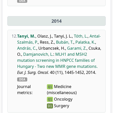
DEA
2014
12.
Tanyi, M.
,
Olasz, J.
,
Tanyi, J. L.
,
Tóth, L.
,
Antal-
Szalmás, P.
,
Ress, Z.
,
Bubán, T.
,
Palatka, K.
,
András, C.
,
Urbancsek, H.
,
Garami, Z.
,
Csuka,
O.
,
Damjanovich, L.
:
MLH1 and MSH2
mutation screening in HNPCC families of
Hungary - Two new MMR gene mutations.
Eur. J. Surg. Oncol.
40 (11), 1445-1452, 2014.
DEA
Journal
Medicine
Q1
metrics:
(miscellaneous)
Oncology
Q1
Surgery
D1