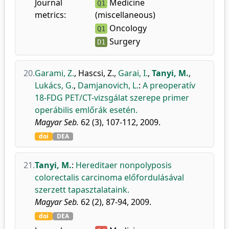
Journal
Medicine
Q1
metrics:
(miscellaneous)
Oncology
Q1
Surgery
D1
20.
Garami, Z.
,
Hascsi, Z.
,
Garai, I.
,
Tanyi, M.
,
Lukács, G.
,
Damjanovich, L.
:
A preoperatív
18-FDG PET/CT-vizsgálat szerepe primer
operábilis emlőrák esetén.
Magyar Seb.
62 (3), 107-112, 2009.
doi
DEA
21.
Tanyi, M.
:
Hereditaer nonpolyposis
colorectalis carcinoma előfordulásával
szerzett tapasztalataink.
Magyar Seb.
62 (2), 87-94, 2009.
doi
DEA