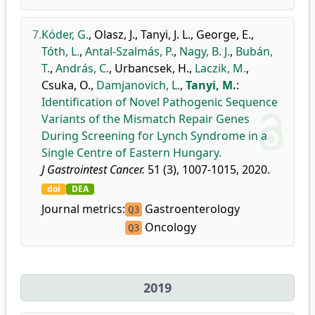
7.
Kóder, G.
,
Olasz, J.
,
Tanyi, J. L.
,
George, E.
,
Tóth, L.
,
Antal-Szalmás, P.
,
Nagy, B. J.
,
Bubán,
T.
,
András, C.
,
Urbancsek, H.
,
Laczik, M.
,
Csuka, O.
,
Damjanovich, L.
,
Tanyi, M.
:
Identification of Novel Pathogenic Sequence
Variants of the Mismatch Repair Genes
During Screening for Lynch Syndrome in a
Single Centre of Eastern Hungary.
J Gastrointest Cancer.
51 (3), 1007-1015, 2020.
doi
DEA
Journal metrics:
Gastroenterology
Q3
Oncology
Q3
2019