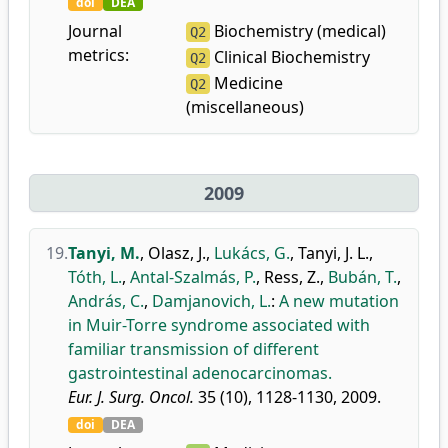
doi
DEA
Journal
Biochemistry (medical)
Q2
metrics:
Clinical Biochemistry
Q2
Medicine
Q2
(miscellaneous)
2009
19.
Tanyi, M.
,
Olasz, J.
,
Lukács, G.
,
Tanyi, J. L.
,
Tóth, L.
,
Antal-Szalmás, P.
,
Ress, Z.
,
Bubán, T.
,
András, C.
,
Damjanovich, L.
:
A new mutation
in Muir-Torre syndrome associated with
familiar transmission of different
gastrointestinal adenocarcinomas.
Eur. J. Surg. Oncol.
35 (10), 1128-1130, 2009.
doi
DEA