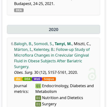
Budapest, 24-25, 2021.
DEA
2020
6.
Balogh, B.
,
Somodi, S.
,
Tanyi, M.
,
Miszti, C.
,
Márton, I.
,
Kelentey, B.
:
Follow-up Study of
Microflora Changes in Crevicular Gingival
Fluid in Obese Subjects After Bariatric
Surgery.
Obes. Surg.
30 (12), 5157-5161, 2020.
doi
DEA
WoS
Scopus
Journal
Endocrinology, Diabetes and
Q1
metrics:
Metabolism
Nutrition and Dietetics
D1
Surgery
D1