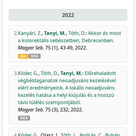
2022
2.
Kanyári, Z.
,
Tanyi, M.
,
Tóth, D.
:
Akkor és most
a kolorektális sebészetben, Debrecenben.
Magyar Seb.
75 (1), 43-49, 2022.
doi
DEA
3.
Kóder, G.
,
Tóth, D.
,
Tanyi, M.
:
Előrehaladott
végbéldaganatok neoadjuváns kezelésével
elért eredményeink. A lokális neoadjuváns
kezelés hatása a helyi kiújulás és a hosszú
távú túlélés szempontjából.
Magyar Seb.
75 (3), 232, 2022.
DEA
4.
Kóder, G.
,
Olasz, J.
,
Tóth, L.
,
András, C.
,
Bubán,