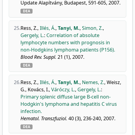
Update Alapítvány, Budapest, 591-605, 2007.
DEA
25.
Ress, Z.
,
Illés, Á.
,
Tanyi, M.
,
Simon, Z.
,
Gergely, L.
:
Correlation of absolute
lymphocyte numbers with prognosis in
non-Hodgkins lymphoma patients (P156).
Blood Rev. Suppl.
21 (1), 2007.
DEA
26.
Ress, Z.
,
Illés, Á.
,
Tanyi, M.
,
Nemes, Z.
,
Weisz,
G.
,
Kovács, I.
,
Váróczy, L.
,
Gergely, L.
:
Primary splenic diffuse large B-cell non-
Hodgkin's lymphoma and hepatitis C virus
infection.
Hematol. Transzfuziol.
40 (3), 236-240, 2007.
DEA