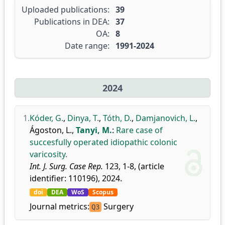
Uploaded publications:
39
Publications in DEA:
37
OA:
8
Date range:
1991-2024
2024
1.
Kóder, G.
,
Dinya, T.
,
Tóth, D.
,
Damjanovich, L.
,
Ágoston, L.
,
Tanyi, M.
:
Rare case of
succesfully operated idiopathic colonic
varicosity.
Int. J. Surg. Case Rep.
123, 1-8, (article
identifier: 110196), 2024.
doi
DEA
WoS
Scopus
Journal metrics:
Surgery
Q3