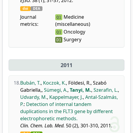
EJSO.
38 (1), 31-37, 2012.
doi
DEA
Journal
Medicine
Q1
metrics:
(miscellaneous)
Oncology
Q1
Surgery
D1
2011
18.
Bubán, T.
,
Koczok, K.
,
Földesi, R.
,
Szabó
Gabriella,
,
Sümegi, A.
,
Tanyi, M.
,
Szerafin, L.
,
Udvardy, M.
,
Kappelmayer, J.
,
Antal-Szalmás,
P.
:
Detection of internal tandem
duplications in the FLT3 gene by different
electrophoretic methods.
Clin. Chem. Lab. Med.
50 (2), 301-310, 2011.