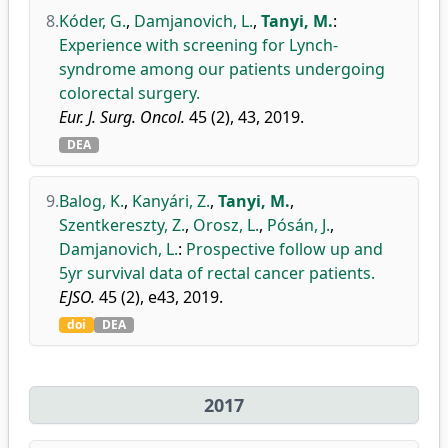
8.
Kóder, G.
,
Damjanovich, L.
,
Tanyi, M.
:
Experience with screening for Lynch-
syndrome among our patients undergoing
colorectal surgery.
Eur. J. Surg. Oncol.
45 (2), 43, 2019.
DEA
9.
Balog, K.
,
Kanyári, Z.
,
Tanyi, M.
,
Szentkereszty, Z.
,
Orosz, L.
,
Pósán, J.
,
Damjanovich, L.
:
Prospective follow up and
5yr survival data of rectal cancer patients.
EJSO.
45 (2), e43, 2019.
doi
DEA
2017