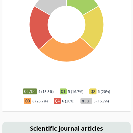
Q1/D1
4 (13.3%)
Q1
5 (16.7%)
Q2
6 (20%)
Q3
8 (26.7%)
Q4
6 (20%)
n.a.
5 (16.7%)
Scientific journal articles