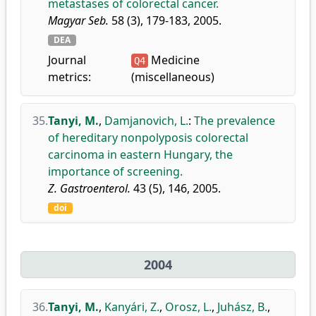
metastases of colorectal cancer.
Magyar Seb.
58 (3), 179-183, 2005.
DEA
Journal
Medicine
Q4
metrics:
(miscellaneous)
35.
Tanyi, M.
,
Damjanovich, L.
:
The prevalence
of hereditary nonpolyposis colorectal
carcinoma in eastern Hungary, the
importance of screening.
Z. Gastroenterol.
43 (5), 146, 2005.
doi
2004
36.
Tanyi, M.
,
Kanyári, Z.
,
Orosz, L.
,
Juhász, B.
,