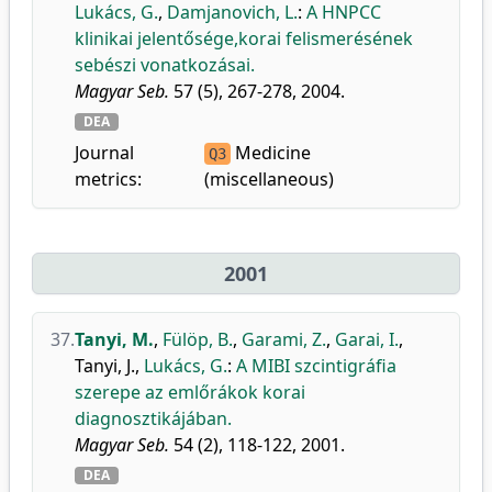
Lukács, G.
,
Damjanovich, L.
:
A HNPCC
klinikai jelentősége,korai felismerésének
sebészi vonatkozásai.
Magyar Seb.
57 (5), 267-278, 2004.
DEA
Journal
Medicine
Q3
metrics:
(miscellaneous)
2001
37.
Tanyi, M.
,
Fülöp, B.
,
Garami, Z.
,
Garai, I.
,
Tanyi, J.
,
Lukács, G.
:
A MIBI szcintigráfia
szerepe az emlőrákok korai
diagnosztikájában.
Magyar Seb.
54 (2), 118-122, 2001.
DEA