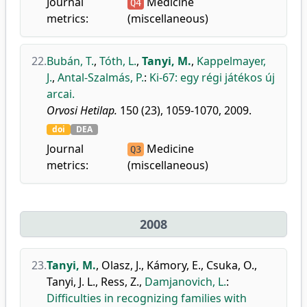
Journal
Medicine
Q4
metrics:
(miscellaneous)
22.
Bubán, T.
,
Tóth, L.
,
Tanyi, M.
,
Kappelmayer,
J.
,
Antal-Szalmás, P.
:
Ki-67: egy régi játékos új
arcai.
Orvosi Hetilap.
150 (23), 1059-1070, 2009.
doi
DEA
Journal
Medicine
Q3
metrics:
(miscellaneous)
2008
23.
Tanyi, M.
,
Olasz, J.
,
Kámory, E.
,
Csuka, O.
,
Tanyi, J. L.
,
Ress, Z.
,
Damjanovich, L.
:
Difficulties in recognizing families with