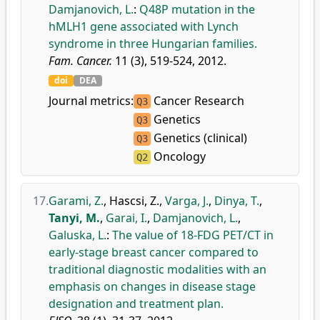
Damjanovich, L.
:
Q48P mutation in the
hMLH1 gene associated with Lynch
syndrome in three Hungarian families.
Fam. Cancer.
11 (3), 519-524, 2012.
doi
DEA
Journal metrics:
Cancer Research
Q3
Genetics
Q3
Genetics (clinical)
Q3
Oncology
Q2
17.
Garami, Z.
,
Hascsi, Z.
,
Varga, J.
,
Dinya, T.
,
Tanyi, M.
,
Garai, I.
,
Damjanovich, L.
,
Galuska, L.
:
The value of 18-FDG PET/CT in
early-stage breast cancer compared to
traditional diagnostic modalities with an
emphasis on changes in disease stage
designation and treatment plan.