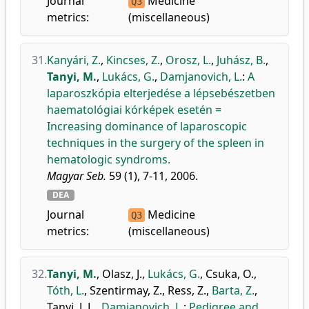
Journal
Medicine
Q3
metrics:
(miscellaneous)
31.
Kanyári, Z.
,
Kincses, Z.
,
Orosz, L.
,
Juhász, B.
,
Tanyi, M.
,
Lukács, G.
,
Damjanovich, L.
:
A
laparoszkópia elterjedése a lépsebészetben
haematológiai kórképek esetén =
Increasing dominance of laparoscopic
techniques in the surgery of the spleen in
hematologic syndroms.
Magyar Seb.
59 (1), 7-11, 2006.
DEA
Journal
Medicine
Q3
metrics:
(miscellaneous)
32.
Tanyi, M.
,
Olasz, J.
,
Lukács, G.
,
Csuka, O.
,
Tóth, L.
,
Szentirmay, Z.
,
Ress, Z.
,
Barta, Z.
,
Tanyi, J. L.
,
Damjanovich, L.
:
Pedigree and