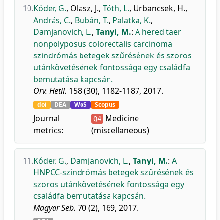
10.
Kóder, G.
,
Olasz, J.
,
Tóth, L.
,
Urbancsek, H.
,
András, C.
,
Bubán, T.
,
Palatka, K.
,
Damjanovich, L.
,
Tanyi, M.
:
A hereditaer
nonpolyposus colorectalis carcinoma
szindrómás betegek szűrésének és szoros
utánkövetésének fontossága egy családfa
bemutatása kapcsán.
Orv. Hetil.
158 (30), 1182-1187, 2017.
doi
DEA
WoS
Scopus
Journal
Medicine
Q4
metrics:
(miscellaneous)
11.
Kóder, G.
,
Damjanovich, L.
,
Tanyi, M.
:
A
HNPCC-szindrómás betegek szűrésének és
szoros utánkövetésének fontossága egy
családfa bemutatása kapcsán.
Magyar Seb.
70 (2), 169, 2017.