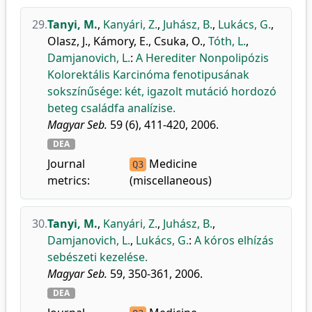
29.
Tanyi, M.
,
Kanyári, Z.
,
Juhász, B.
,
Lukács, G.
,
Olasz, J.
,
Kámory, E.
,
Csuka, O.
,
Tóth, L.
,
Damjanovich, L.
:
A Herediter Nonpolipózis
Kolorektális Karcinóma fenotipusának
sokszínűsége: két, igazolt mutáció hordozó
beteg családfa analízise.
Magyar Seb.
59 (6), 411-420, 2006.
DEA
Journal
Medicine
Q3
metrics:
(miscellaneous)
30.
Tanyi, M.
,
Kanyári, Z.
,
Juhász, B.
,
Damjanovich, L.
,
Lukács, G.
:
A kóros elhízás
sebészeti kezelése.
Magyar Seb.
59, 350-361, 2006.
DEA