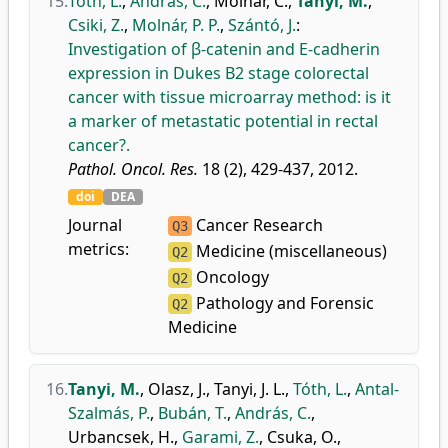
15.
Tóth, L.
,
András, C.
,
Molnár, C.
,
Tanyi, M.
,
Csiki, Z.
,
Molnár, P. P.
,
Szántó, J.
:
Investigation of β-catenin and E-cadherin
expression in Dukes B2 stage colorectal
cancer with tissue microarray method: is it
a marker of metastatic potential in rectal
cancer?.
Pathol. Oncol. Res.
18 (2), 429-437, 2012.
doi
DEA
Journal
Cancer Research
Q3
metrics:
Medicine (miscellaneous)
Q2
Oncology
Q2
Pathology and Forensic
Q2
Medicine
16.
Tanyi, M.
,
Olasz, J.
,
Tanyi, J. L.
,
Tóth, L.
,
Antal-
Szalmás, P.
,
Bubán, T.
,
András, C.
,
Urbancsek, H.
,
Garami, Z.
,
Csuka, O.
,