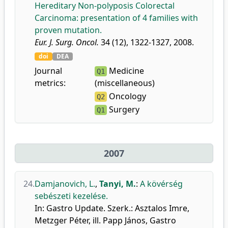
Hereditary Non-polyposis Colorectal
Carcinoma: presentation of 4 families with
proven mutation.
Eur. J. Surg. Oncol.
34 (12), 1322-1327, 2008.
doi
DEA
Journal
Medicine
Q1
metrics:
(miscellaneous)
Oncology
Q2
Surgery
Q1
2007
24.
Damjanovich, L.
,
Tanyi, M.
:
A kövérség
sebészeti kezelése.
In: Gastro Update. Szerk.: Asztalos Imre,
Metzger Péter, ill. Papp János, Gastro