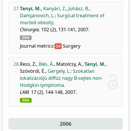
27.
Tanyi, M.
,
Kanyári, Z.
,
Juhász, B.
,
Damjanovich, L.
:
Surgical treatment of
morbid obesity.
Chirurgia.
102 (2), 131-141, 2007.
DEA
Journal metrics:
Surgery
Q4
28.
Ress, Z.
,
Illés, Á.
,
Matolcsy, A.
,
Tanyi, M.
,
Szövördi, É.
,
Gergely, L.
:
Szokatlan
lokalizációjú diffúz nagy B-sejtes non-
Hodgkin-lymphoma.
LAM.
17 (2), 144-148, 2007.
DEA
2006