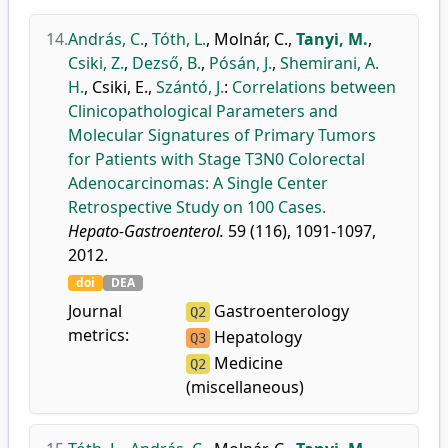
14.
András, C.
,
Tóth, L.
,
Molnár, C.
,
Tanyi, M.
,
Csiki, Z.
,
Dezső, B.
,
Pósán, J.
,
Shemirani, A.
H.
,
Csiki, E.
,
Szántó, J.
:
Correlations between
Clinicopathological Parameters and
Molecular Signatures of Primary Tumors
for Patients with Stage T3N0 Colorectal
Adenocarcinomas: A Single Center
Retrospective Study on 100 Cases.
Hepato-Gastroenterol.
59 (116), 1091-1097,
2012.
doi
DEA
Journal
Gastroenterology
Q2
metrics:
Hepatology
Q3
Medicine
Q2
(miscellaneous)