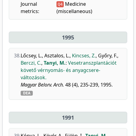
Journal
Medicine
Q4
metrics:
(miscellaneous)
1995
38.
Lőcsey, L.
,
Asztalos, L.
,
Kincses, Z.
,
Győry, F.
,
Berczi, C.
,
Tanyi, M.
:
Vesetranszplantációt
követő vérnyomás- és anyagcsere-
változások.
Magyar Belorv. Arch.
48 (4), 235-239, 1995.
DEA
1991
39.
Kónya, L.
,
Kövér, A.
,
Fülöp, I.
,
Tanyi, M.
,