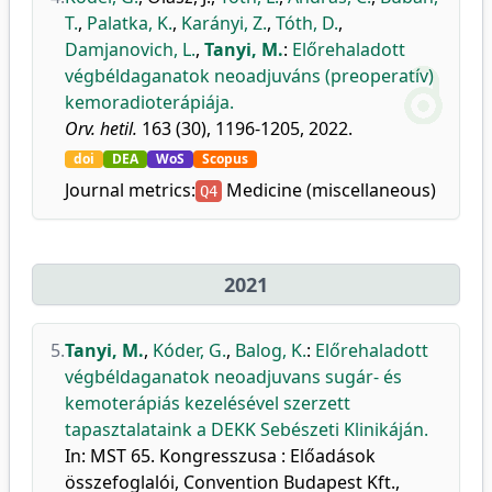
T.
,
Palatka, K.
,
Karányi, Z.
,
Tóth, D.
,
Damjanovich, L.
,
Tanyi, M.
:
Előrehaladott
végbéldaganatok neoadjuváns (preoperatív)
kemoradioterápiája.
Orv. hetil.
163 (30), 1196-1205, 2022.
doi
DEA
WoS
Scopus
Journal metrics:
Medicine (miscellaneous)
Q4
2021
5.
Tanyi, M.
,
Kóder, G.
,
Balog, K.
:
Előrehaladott
végbéldaganatok neoadjuvans sugár- és
kemoterápiás kezelésével szerzett
tapasztalataink a DEKK Sebészeti Klinikáján.
In: MST 65. Kongresszusa : Előadások
összefoglalói, Convention Budapest Kft.,