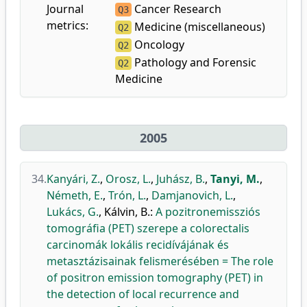
Journal
Cancer Research
Q3
metrics:
Medicine (miscellaneous)
Q2
Oncology
Q2
Pathology and Forensic
Q2
Medicine
2005
34.
Kanyári, Z.
,
Orosz, L.
,
Juhász, B.
,
Tanyi, M.
,
Németh, E.
,
Trón, L.
,
Damjanovich, L.
,
Lukács, G.
,
Kálvin, B.
:
A pozitronemissziós
tomográfia (PET) szerepe a colorectalis
carcinomák lokális recidívájának és
metasztázisainak felismerésében = The role
of positron emission tomography (PET) in
the detection of local recurrence and