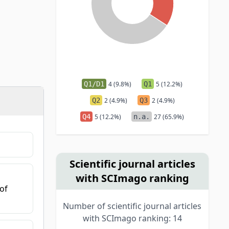
Q1/D1
4 (9.8%)
Q1
5 (12.2%)
Q2
2 (4.9%)
Q3
2 (4.9%)
Q4
5 (12.2%)
n.a.
27 (65.9%)
Scientific journal articles
with SCImago ranking
of
Number of scientific journal articles
with SCImago ranking: 14