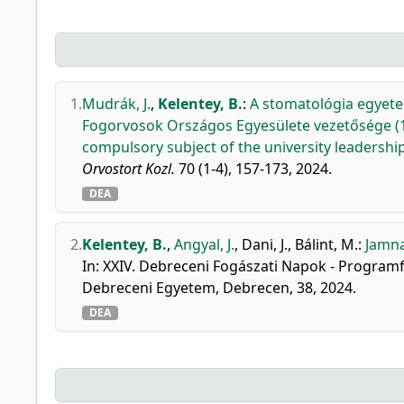
1.
Mudrák, J.
,
Kelentey, B.
:
A stomatológia egyete
Fogorvosok Országos Egyesülete vezetősége (19
compulsory subject of the university leadershi
Orvostort Kozl.
70 (1-4), 157-173, 2024.
DEA
2.
Kelentey, B.
,
Angyal, J.
,
Dani, J.
,
Bálint, M.
:
Jamna
In: XXIV. Debreceni Fogászati Napok - Programf
Debreceni Egyetem, Debrecen, 38, 2024.
DEA