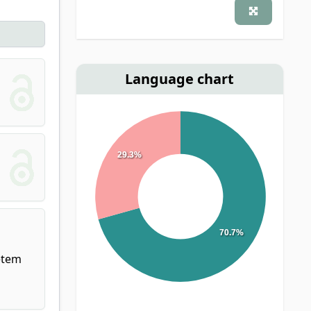
Language chart
29.3%
70.7%
etem