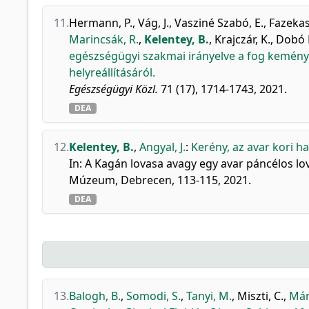
11.
Hermann, P.
,
Vág, J.
,
Vasziné Szabó, E.
,
Fazekas
Marincsák, R.
,
Kelentey, B.
,
Krajczár, K.
,
Dobó 
egészségügyi szakmai irányelve a fog kemén
helyreállításáról.
Egészségügyi Közl.
71 (17), 1714-1743, 2021.
DEA
12.
Kelentey, B.
,
Angyal, J.
:
Kerény, az avar kori h
In: A Kagán lovasa avagy egy avar páncélos lov
Múzeum, Debrecen, 113-115, 2021.
DEA
13.
Balogh, B.
,
Somodi, S.
,
Tanyi, M.
,
Miszti, C.
,
Már