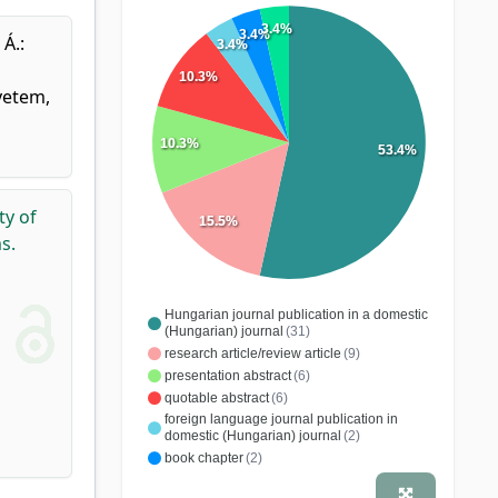
3.4%
3.4%
 Á.
:
3.4%
10.3%
yetem,
10.3%
53.4%
ty of
15.5%
s.
Hungarian journal publication in a domestic
(Hungarian) journal
(31)
research article/review article
(9)
presentation abstract
(6)
quotable abstract
(6)
foreign language journal publication in
domestic (Hungarian) journal
(2)
book chapter
(2)
commemoration / obituary
(2)