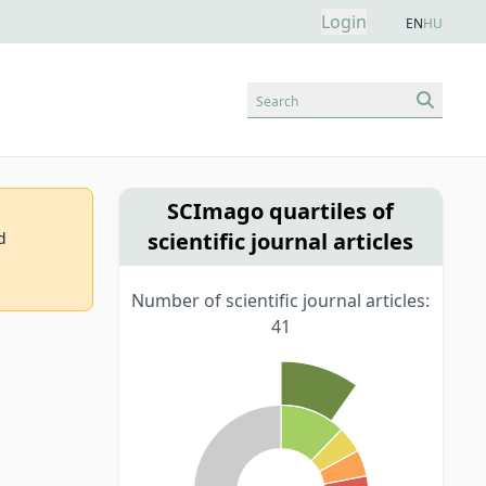
Login
EN
HU
Search
SCImago quartiles of
scientific journal articles
d
Number of scientific journal articles:
41