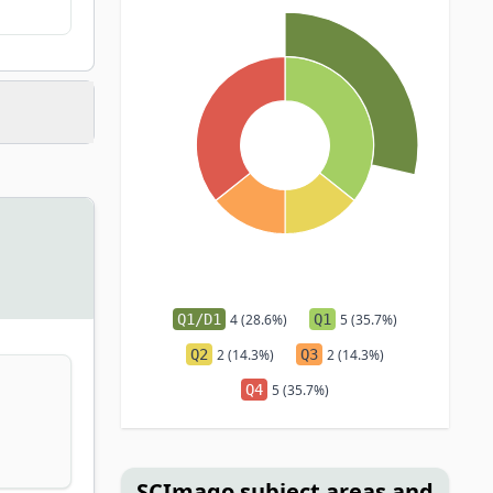
Q1/D1
4 (28.6%)
Q1
5 (35.7%)
Q2
2 (14.3%)
Q3
2 (14.3%)
Q4
5 (35.7%)
SCImago subject areas and