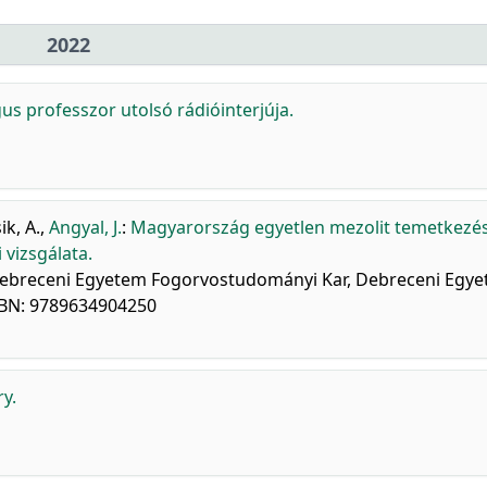
2022
s professzor utolsó rádióinterjúja.
k, A.
,
Angyal, J.
:
Magyarország egyetlen mezolit temetkezé
 vizsgálata.
a] Debreceni Egyetem Fogorvostudományi Kar, Debreceni Egy
SBN: 9789634904250
y.