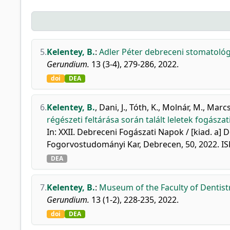
5.
Kelentey, B.
:
Adler Péter debreceni stomatológu
Gerundium.
13 (3-4), 279-286, 2022.
doi
DEA
6.
Kelentey, B.
,
Dani, J.
,
Tóth, K.
,
Molnár, M.
,
Marcsi
régészeti feltárása során talált leletek fogászati
In: XXII. Debreceni Fogászati Napok / [kiad. 
Fogorvostudományi Kar, Debrecen, 50, 2022. I
DEA
7.
Kelentey, B.
:
Museum of the Faculty of Dentistr
Gerundium.
13 (1-2), 228-235, 2022.
doi
DEA