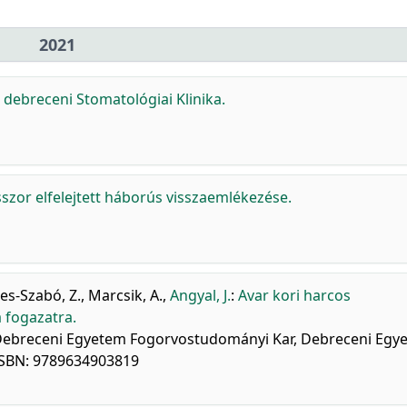
2021
 debreceni Stomatológiai Klinika.
szor elfelejtett háborús visszaemlékezése.
tes-Szabó, Z.
,
Marcsik, A.
,
Angyal, J.
:
Avar kori harcos
a fogazatra.
 a Debreceni Egyetem Fogorvostudományi Kar, Debreceni Egy
ISBN: 9789634903819