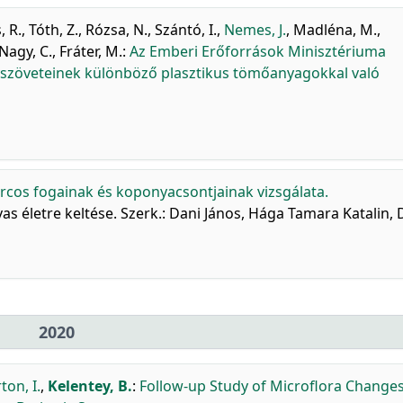
, R.
,
Tóth, Z.
,
Rózsa, N.
,
Szántó, I.
,
Nemes, J.
,
Madléna, M.
,
Nagy, C.
,
Fráter, M.
:
Az Emberi Erőforrások Minisztériuma
yszöveteinek különböző plasztikus tömőanyagokkal való
arcos fogainak és koponyacsontjainak vizsgálata.
as életre keltése. Szerk.: Dani János, Hága Tamara Katalin, 
2020
ton, I.
,
Kelentey, B.
:
Follow-up Study of Microflora Changes