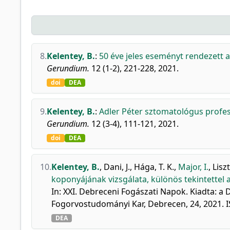
8.
Kelentey, B.
:
50 éve jeles eseményt rendezett a
Gerundium.
12 (1-2), 221-228, 2021.
doi
DEA
9.
Kelentey, B.
:
Adler Péter sztomatológus profes
Gerundium.
12 (3-4), 111-121, 2021.
doi
DEA
10.
Kelentey, B.
,
Dani, J.
,
Hága, T. K.
,
Major, I.
,
Lisz
koponyájának vizsgálata, különös tekintettel 
In: XXI. Debreceni Fogászati Napok. Kiadta:
Fogorvostudományi Kar, Debrecen, 24, 2021. 
DEA