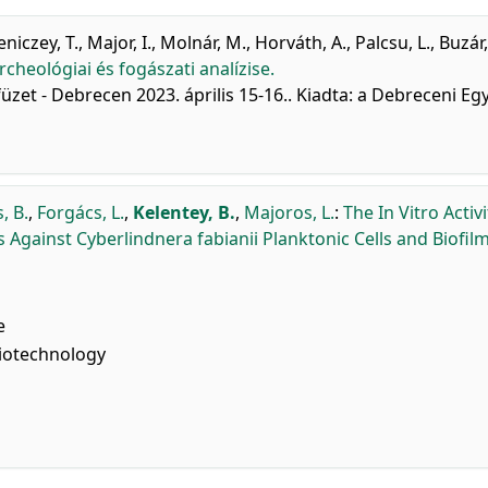
eniczey, T.
,
Major, I.
,
Molnár, M.
,
Horváth, A.
,
Palcsu, L.
,
Buzár,
heológiai és fogászati analízise.
üzet - Debrecen 2023. április 15-16.. Kiadta: a Debreceni Eg
, B.
,
Forgács, L.
,
Kelentey, B.
,
Majoros, L.
:
The In Vitro Activi
Against Cyberlindnera fabianii Planktonic Cells and Biofilm
e
iotechnology