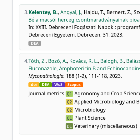
3.
Kelentey, B.
,
Angyal, J.
,
Hajdu, T.
,
Bernert, Z.
,
Sz
Béla macsói herceg csontmaradványainak bioarc
In: XXIII. Debreceni Fogászati Napok : programf
Debreceni Egyetem, Debrecen, 31, 2023.
DEA
4.
Tóth, Z.
,
Bozó, A.
,
Kovács, R. L.
,
Balogh, B.
,
Balázs
Fluconazole, Amphotericin B and Echinocandins 
Mycopathologia.
188 (1-2), 111-118, 2023.
doi
DEA
WoS
Scopus
Journal metrics:
Agronomy and Crop Scienc
Q1
Applied Microbiology and B
Q2
Microbiology
Q2
Plant Science
Q1
Veterinary (miscellaneous)
D1