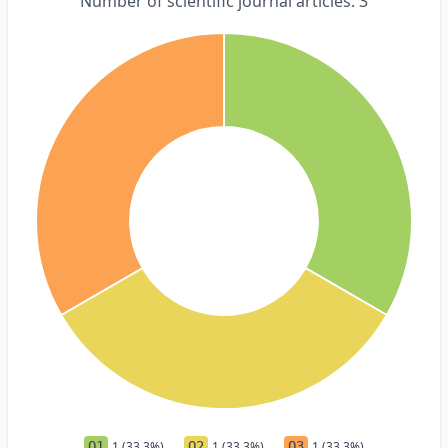
Number of scientific journal articles: 3
Q1
1 (33.3%)
Q2
1 (33.3%)
Q3
1 (33.3%)