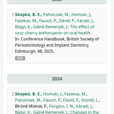
1.
Skopkó, B. E.
,
Paholcsek, M.
,
Homoki, J.
,
Fazekas, M.
,
Fauszt, P.
,
Dávid, P.
,
Váradi, J.
,
Bágyi, K.
,
Gálné Remenyik, J.
:
The effect of
sour cherry anthocyanin on oral health.
In: Conference Handbook, British Society of
Periodontology and Implant Dentistry,
Edinburgh, 48, 2025.
DEA
2024
2.
Skopkó, B. E.
,
Homoki, J.
,
Fazekas, M.
,
Paholcsek, M.
,
Fauszt, P.
,
Dávid, P.
,
Stündl, L.
,
Bíróné Molnár, P.
,
Forgács, I. N.
,
Váradi, J.
,
Bágyi, K.
,
Gálné Remenyik, J.
:
Changes in the