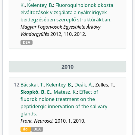
K.
,
Kelentey, B.
:
Fluoroquinolonok okozta
elváltozások vizsgálata a nyálmirigyek
beidegzésében szereplő struktúrákban.
Magyar Fogorvosok Egyesülete Árkövy
Vándorgyűlés
2012, 110, 2012.
DEA
2010
12.
Bácskai, T.
,
Kelentey, B.
,
Deák, Á.
,
Zelles, T.
,
Skopkó, B. E.
,
Matesz, K.
:
Effect of
fluorokinolone treatment on the
peptidergic innervation of the salivary
glands.
Front. Neurosci.
2010, 1, 2010.
doi
DEA