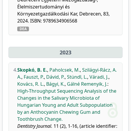
Élelmiszertudományi és
Környezetgazdálkodási Kar, Debrecen, 83,
2024. ISBN: 9789634906568
DEA
2023
4.
Skopkó, B. E.
,
Paholcsek, M.
,
Szilágyi-Rácz, A.
A.
,
Fauszt, P.
,
Dávid, P.
,
Stündl, L.
,
Váradi, J.
,
Kovács, R. L.
,
Bágyi, K.
,
Gálné Remenyik, J.
:
High-Throughput Sequencing Analysis of the
Changes in the Salivary Microbiota of
Hungarian Young and Adult Subpopulation
by an Anthocyanin Chewing Gum and
Toothbrush Change.
Dentistry Journal.
11 (2), 1-16, (article identifier: