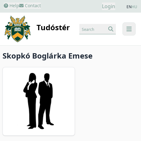
Help
Contact
Login
EN
HU
Tudóstér
Search
menu
Skopkó Boglárka Emese