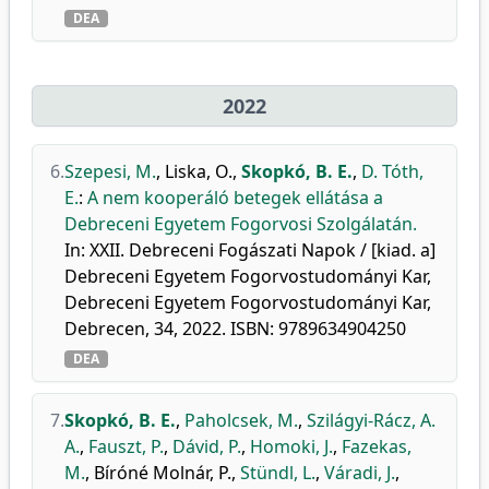
DEA
2022
6.
Szepesi, M.
,
Liska, O.
,
Skopkó, B. E.
,
D. Tóth,
E.
:
A nem kooperáló betegek ellátása a
Debreceni Egyetem Fogorvosi Szolgálatán.
In: XXII. Debreceni Fogászati Napok / [kiad. a]
Debreceni Egyetem Fogorvostudományi Kar,
Debreceni Egyetem Fogorvostudományi Kar,
Debrecen, 34, 2022. ISBN: 9789634904250
DEA
7.
Skopkó, B. E.
,
Paholcsek, M.
,
Szilágyi-Rácz, A.
A.
,
Fauszt, P.
,
Dávid, P.
,
Homoki, J.
,
Fazekas,
M.
,
Bíróné Molnár, P.
,
Stündl, L.
,
Váradi, J.
,