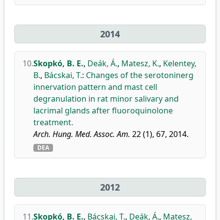
2014
10.
Skopkó, B. E.
,
Deák, Á.
,
Matesz, K.
,
Kelentey,
B.
,
Bácskai, T.
:
Changes of the serotoninerg
innervation pattern and mast cell
degranulation in rat minor salivary and
lacrimal glands after fluoroquinolone
treatment.
Arch. Hung. Med. Assoc. Am.
22 (1), 67, 2014.
DEA
2012
11.
Skopkó, B. E.
,
Bácskai, T.
,
Deák, Á.
,
Matesz,