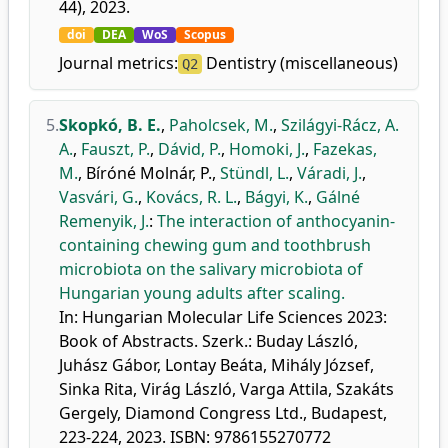
44), 2023.
doi
DEA
WoS
Scopus
Journal metrics:
Dentistry (miscellaneous)
Q2
5.
Skopkó, B. E.
,
Paholcsek, M.
,
Szilágyi-Rácz, A.
A.
,
Fauszt, P.
,
Dávid, P.
,
Homoki, J.
,
Fazekas,
M.
,
Bíróné Molnár, P.
,
Stündl, L.
,
Váradi, J.
,
Vasvári, G.
,
Kovács, R. L.
,
Bágyi, K.
,
Gálné
Remenyik, J.
:
The interaction of anthocyanin-
containing chewing gum and toothbrush
microbiota on the salivary microbiota of
Hungarian young adults after scaling.
In: Hungarian Molecular Life Sciences 2023:
Book of Abstracts. Szerk.: Buday László,
Juhász Gábor, Lontay Beáta, Mihály József,
Sinka Rita, Virág László, Varga Attila, Szakáts
Gergely, Diamond Congress Ltd., Budapest,
223-224, 2023. ISBN: 9786155270772