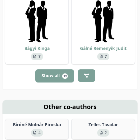
Bágyi Kinga
Gálné Remenyik Judit
7
7
Show all
19
Other co-authors
Bíróné Molnár Piroska
Zelles Tivadar
4
2