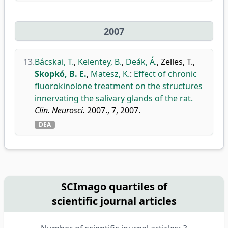
2007
13.
Bácskai, T.
,
Kelentey, B.
,
Deák, Á.
,
Zelles, T.
,
Skopkó, B. E.
,
Matesz, K.
:
Effect of chronic
fluorokinolone treatment on the structures
innervating the salivary glands of the rat.
Clin. Neurosci.
2007., 7, 2007.
DEA
SCImago quartiles of
scientific journal articles