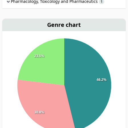
Pharmacology, Toxicology and Pharmaceutics
1
Genre chart
23.1%
46.2%
30.8%