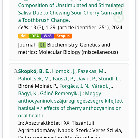
Composition of Unstimulated and Stimulated
Saliva Due to Chewing Sour Cherry Gum and
a Toothbrush Change.
Cells.
13 (3), 1-29, (article identifier: 251), 2024.
doi
DEA
WoS
Scopus
Journal
Biochemistry, Genetics and
Q1
metrics:
Molecular Biology (miscellaneous)
3.
Skopkó, B. E.
,
Homoki, J.
,
Fazekas, M.
,
Paholcsek, M.
,
Fauszt, P.
,
Dávid, P.
,
Stündl, L.
,
Bíróné Molnár, P.
,
Forgács, I. N.
,
Váradi, J.
,
Bágyi, K.
,
Gálné Remenyik, J.
:
Meggy
anthocyaninok szájüregi egészségre kifejtett
hatásai = / effects of cherry anthocyanins on
oral health.
In: Absztraktkötet : XX. Tiszántúli
Agrártudományi Napok. Szerk.: Veres Szilvia,
Debreceni Egyetem Mezőgazdaság-,