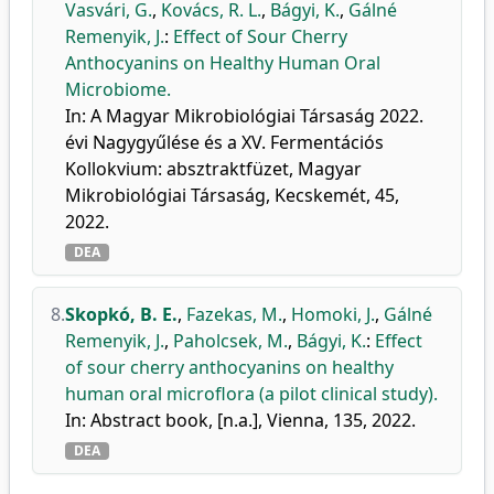
Vasvári, G.
,
Kovács, R. L.
,
Bágyi, K.
,
Gálné
Remenyik, J.
:
Effect of Sour Cherry
Anthocyanins on Healthy Human Oral
Microbiome.
In: A Magyar Mikrobiológiai Társaság 2022.
évi Nagygyűlése és a XV. Fermentációs
Kollokvium: absztraktfüzet, Magyar
Mikrobiológiai Társaság, Kecskemét, 45,
2022.
DEA
8.
Skopkó, B. E.
,
Fazekas, M.
,
Homoki, J.
,
Gálné
Remenyik, J.
,
Paholcsek, M.
,
Bágyi, K.
:
Effect
of sour cherry anthocyanins on healthy
human oral microflora (a pilot clinical study).
In: Abstract book, [n.a.], Vienna, 135, 2022.
DEA