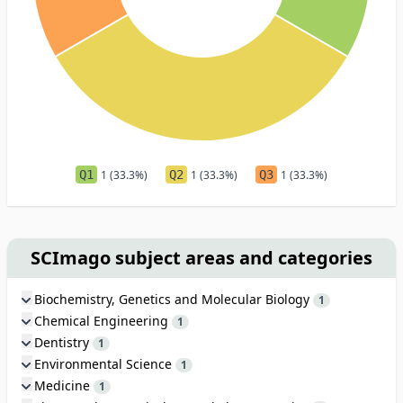
Q1
1 (33.3%)
Q2
1 (33.3%)
Q3
1 (33.3%)
SCImago subject areas and categories
Biochemistry, Genetics and Molecular Biology
1
Chemical Engineering
1
Dentistry
1
Environmental Science
1
Medicine
1