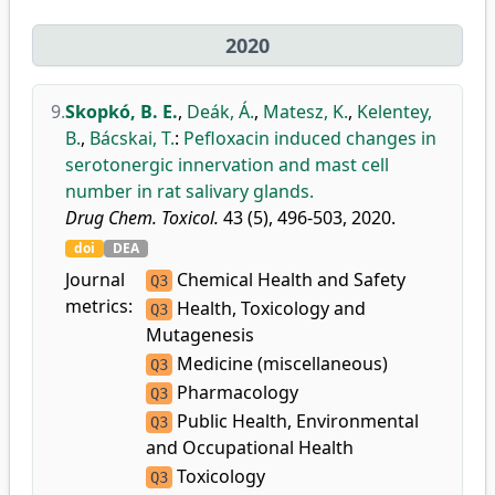
2020
9.
Skopkó, B. E.
,
Deák, Á.
,
Matesz, K.
,
Kelentey,
B.
,
Bácskai, T.
:
Pefloxacin induced changes in
serotonergic innervation and mast cell
number in rat salivary glands.
Drug Chem. Toxicol.
43 (5), 496-503, 2020.
doi
DEA
Journal
Chemical Health and Safety
Q3
metrics:
Health, Toxicology and
Q3
Mutagenesis
Medicine (miscellaneous)
Q3
Pharmacology
Q3
Public Health, Environmental
Q3
and Occupational Health
Toxicology
Q3