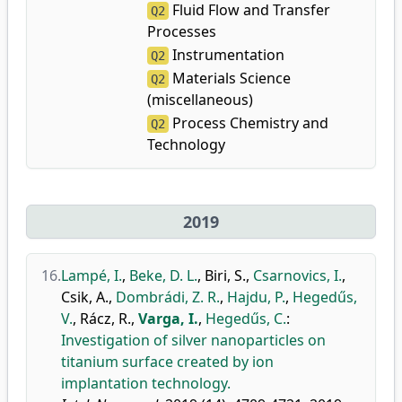
Fluid Flow and Transfer
Q2
Processes
Instrumentation
Q2
Materials Science
Q2
(miscellaneous)
Process Chemistry and
Q2
Technology
2019
16.
Lampé, I.
,
Beke, D. L.
,
Biri, S.
,
Csarnovics, I.
,
Csik, A.
,
Dombrádi, Z. R.
,
Hajdu, P.
,
Hegedűs,
V.
,
Rácz, R.
,
Varga, I.
,
Hegedűs, C.
:
Investigation of silver nanoparticles on
titanium surface created by ion
implantation technology.