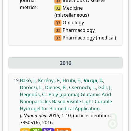
Journal
Infectious Diseases
Q3
metrics:
Medicine
Q2
(miscellaneous)
Oncology
Q3
Pharmacology
Q3
Pharmacology (medical)
Q3
2016
19.
Bakó, J.
,
Kerényi, F.
,
Hrubi, E.
,
Varga, I.
,
Daróczi, L.
,
Dienes, B.
,
Csernoch, L.
,
Gáll, J.
,
Hegedűs, C.
:
Poly-[gamma]-Glutamic Acid
Nanoparticles Based Visible Light-Curable
Hydrogel for Biomedical Application.
J. Nanomater.
2016, 1-10, (article identifier:
7350516), 2016.
doi
DEA
WoS
Scopus