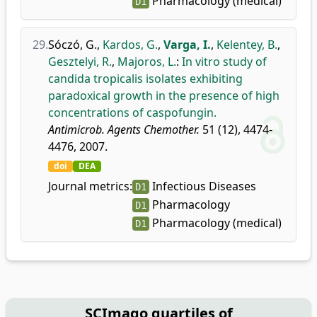
Pharmacology (medical)
D1
29.
Sóczó, G.
,
Kardos, G.
,
Varga, I.
,
Kelentey, B.
,
Gesztelyi, R.
,
Majoros, L.
:
In vitro study of
candida tropicalis isolates exhibiting
paradoxical growth in the presence of high
concentrations of caspofungin.
Antimicrob. Agents Chemother.
51 (12), 4474-
4476, 2007.
doi
DEA
Journal metrics:
Infectious Diseases
D1
Pharmacology
D1
Pharmacology (medical)
D1
SCImago quartiles of