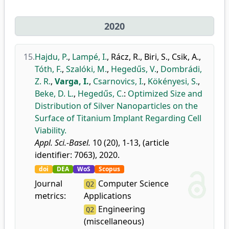
2020
15.
Hajdu, P.
,
Lampé, I.
,
Rácz, R.
,
Biri, S.
,
Csik, A.
,
Tóth, F.
,
Szalóki, M.
,
Hegedűs, V.
,
Dombrádi,
Z. R.
,
Varga, I.
,
Csarnovics, I.
,
Kökényesi, S.
,
Beke, D. L.
,
Hegedűs, C.
:
Optimized Size and
Distribution of Silver Nanoparticles on the
Surface of Titanium Implant Regarding Cell
Viability.
Appl. Sci.-Basel.
10 (20), 1-13, (article
identifier: 7063), 2020.
doi
DEA
WoS
Scopus
Journal
Computer Science
Q2
metrics:
Applications
Engineering
Q2
(miscellaneous)