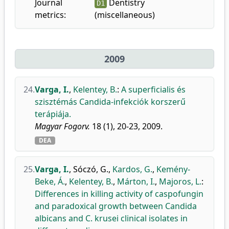
Journal
Dentistry
D1
metrics:
(miscellaneous)
2009
24.
Varga, I.
,
Kelentey, B.
:
A superficialis és
szisztémás Candida-infekciók korszerű
terápiája.
Magyar Fogorv.
18 (1), 20-23, 2009.
DEA
25.
Varga, I.
,
Sóczó, G.
,
Kardos, G.
,
Kemény-
Beke, Á.
,
Kelentey, B.
,
Márton, I.
,
Majoros, L.
:
Differences in killing activity of caspofungin
and paradoxical growth between Candida
albicans and C. krusei clinical isolates in