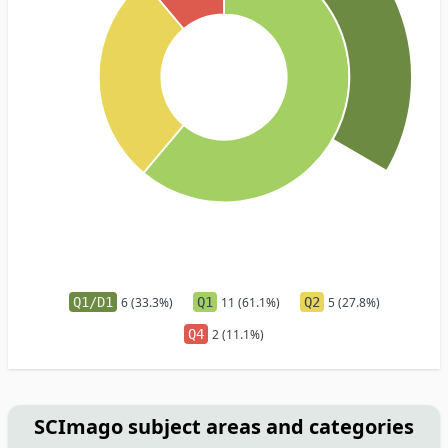
Q1/D1
6 (33.3%)
Q1
11 (61.1%)
Q2
5 (27.8%)
Q4
2 (11.1%)
SCImago subject areas and categories