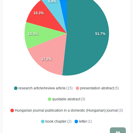
6.9%
10.3%
10.3%
51.7%
17.2%
research article/review article
(15)
presentation abstract
(5)
quotable abstract
(3)
Hungarian journal publication in a domestic (Hungarian) journal
(3)
book chapter
(2)
letter
(1)