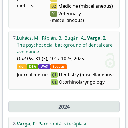
metrics:
Medicine (miscellaneous)
Q2
Veterinary
D1
(miscellaneous)
7.
Lukács, M.
,
Fábián, B.
,
Bugán, A.
,
Varga, I.
:
The psychosocial background of dental care
avoidance.
Oral Dis.
31 (3), 1017-1023, 2025.
doi
DEA
WoS
Scopus
Journal metrics:
Dentistry (miscellaneous)
Q1
Otorhinolaryngology
Q1
2024
8.
Varga, I.
:
Parodontális terápia a