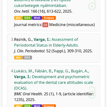
cukorbetegek nyálmintáiban.
Orv. hetil.
166 (16), 613-622, 2025.
doi
DEA
WoS
Scopus
Journal metrics:
Medicine (miscellaneous)
Q4
3.
Reznik, G.
,
Varga, I.
:
Assessment of
Periodontal Status in Elderly-Adults.
J. Clin. Periodontol.
52 (Suppl.), 309-310, 2025.
doi
DEA
4.
Lukács, M.
,
Fábián, B.
,
Papp, G.
,
Bugán, A.
,
Varga, I.
:
Development and psychometric
evaluation of the dental care attitudes scale
(DCAS).
BMC Oral Health.
25 (1), 1-9, (article identifier:
1235), 2025.
doi
DEA
WoS
Scopus