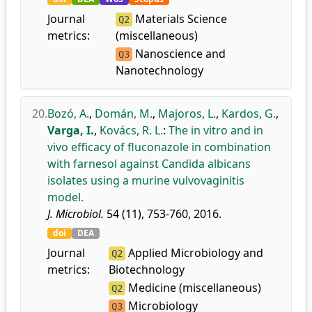
Journal
Materials Science
Q2
metrics:
(miscellaneous)
Nanoscience and
Q3
Nanotechnology
20.
Bozó, A.
,
Domán, M.
,
Majoros, L.
,
Kardos, G.
,
Varga, I.
,
Kovács, R. L.
:
The in vitro and in
vivo efficacy of fluconazole in combination
with farnesol against Candida albicans
isolates using a murine vulvovaginitis
model.
J. Microbiol.
54 (11), 753-760, 2016.
doi
DEA
Journal
Applied Microbiology and
Q2
metrics:
Biotechnology
Medicine (miscellaneous)
Q2
Microbiology
Q3