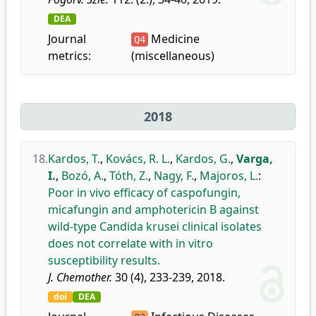
DEA
Journal
Medicine
Q4
metrics:
(miscellaneous)
2018
18.
Kardos, T.
,
Kovács, R. L.
,
Kardos, G.
,
Varga,
I.
,
Bozó, A.
,
Tóth, Z.
,
Nagy, F.
,
Majoros, L.
:
Poor in vivo efficacy of caspofungin,
micafungin and amphotericin B against
wild-type Candida krusei clinical isolates
does not correlate with in vitro
susceptibility results.
J. Chemother.
30 (4), 233-239, 2018.
doi
DEA