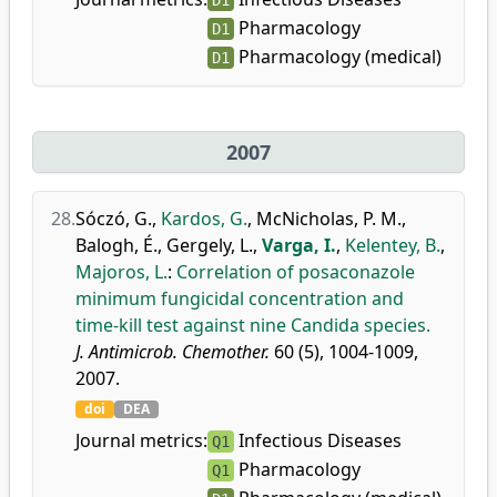
D1
Pharmacology
D1
Pharmacology (medical)
D1
2007
28.
Sóczó, G.
,
Kardos, G.
,
McNicholas, P. M.
,
Balogh, É.
,
Gergely, L.
,
Varga, I.
,
Kelentey, B.
,
Majoros, L.
:
Correlation of posaconazole
minimum fungicidal concentration and
time-kill test against nine Candida species.
J. Antimicrob. Chemother.
60 (5), 1004-1009,
2007.
doi
DEA
Journal metrics:
Infectious Diseases
Q1
Pharmacology
Q1