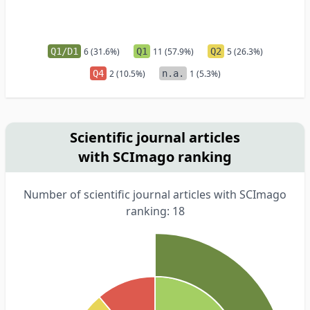
Q1/D1
6 (31.6%)
Q1
11 (57.9%)
Q2
5 (26.3%)
Q4
2 (10.5%)
n.a.
1 (5.3%)
Scientific journal articles
with SCImago ranking
Number of scientific journal articles with SCImago
ranking: 18