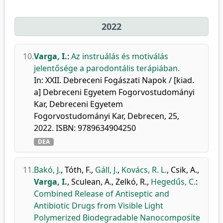
2022
10.
Varga, I.
:
Az instruálás és motiválás
jelentősége a parodontális terápiában.
In: XXII. Debreceni Fogászati Napok / [kiad.
a] Debreceni Egyetem Fogorvostudományi
Kar, Debreceni Egyetem
Fogorvostudományi Kar, Debrecen, 25,
2022. ISBN: 9789634904250
DEA
11.
Bakó, J.
,
Tóth, F.
,
Gáll, J.
,
Kovács, R. L.
,
Csik, A.
,
Varga, I.
,
Sculean, A.
,
Zelkó, R.
,
Hegedűs, C.
:
Combined Release of Antiseptic and
Antibiotic Drugs from Visible Light
Polymerized Biodegradable Nanocomposite