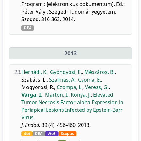
Program : [elektronikus dokumentum]. Ed.:
Péter Vályi, Szegedi Tudományegyetem,
Szeged, 316-363, 2014.
DEA
2013
23.
Hernádi, K.
,
Gyöngyösi, E.
,
Mészáros, B.
,
Szakács, L.
,
Szalmás, A.
,
Csoma, E.
,
Mogyorósi, R.
,
Czompa, L.
,
Veress, G.
,
Varga, I.
,
Márton, I.
,
Kónya, J.
:
Elevated
Tumor Necrosis Factor-alpha Expression in
Periapical Lesions Infected by Epstein-Barr
Virus.
J. Endod.
39 (4), 456-460, 2013.
doi
DEA
WoS
Scopus