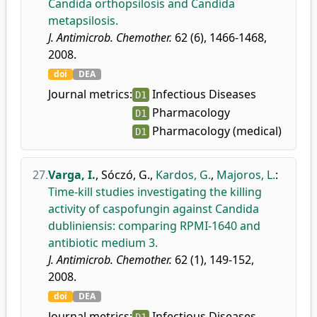
Candida orthopsilosis and Candida
metapsilosis.
J. Antimicrob. Chemother.
62 (6), 1466-1468,
2008.
doi
DEA
Journal metrics:
Infectious Diseases
D1
Pharmacology
D1
Pharmacology (medical)
D1
27.
Varga, I.
,
Sóczó, G.
,
Kardos, G.
,
Majoros, L.
:
Time-kill studies investigating the killing
activity of caspofungin against Candida
dubliniensis: comparing RPMI-1640 and
antibiotic medium 3.
J. Antimicrob. Chemother.
62 (1), 149-152,
2008.
doi
DEA
Journal metrics:
Infectious Diseases