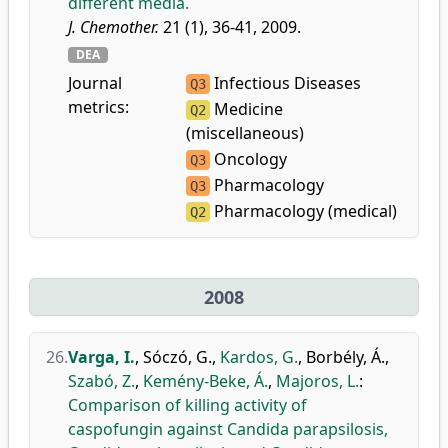
different media.
J. Chemother.
21 (1), 36-41, 2009.
DEA
Journal
Infectious Diseases
Q3
metrics:
Medicine
Q2
(miscellaneous)
Oncology
Q3
Pharmacology
Q3
Pharmacology (medical)
Q2
2008
26.
Varga, I.
,
Sóczó, G.
,
Kardos, G.
,
Borbély, Á.
,
Szabó, Z.
,
Kemény-Beke, Á.
,
Majoros, L.
:
Comparison of killing activity of
caspofungin against Candida parapsilosis,