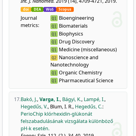
Int. J. Nanomed.
2019 (14), 4709-4721, 2019.
doi
DEA
WoS
Scopus
Journal
Bioengineering
Q1
metrics:
Biomaterials
Q1
Biophysics
Q1
Drug Discovery
Q1
Medicine (miscellaneous)
Q1
Nanoscience and
Q2
Nanotechnology
Organic Chemistry
Q1
Pharmaceutical Science
Q1
17.
Bakó, J.
,
Varga, I.
,
Bágyi, K.
,
Lampé, I.
,
Hegedűs, V.
,
Blum, I. R.
,
Hegedűs, C.
:
PerioChip klórhexidin-glükonát
felszabadulásának vizsgálata különböző
pH-k esetén.
Fogorv. Szle.
112. (2.), 34-40, 2019.