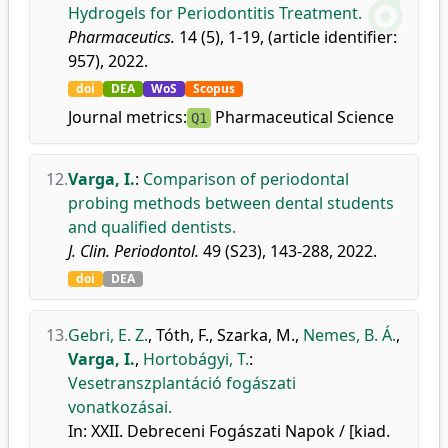
Hydrogels for Periodontitis Treatment.
Pharmaceutics.
14 (5), 1-19, (article identifier:
957), 2022.
doi
DEA
WoS
Scopus
Journal metrics:
Pharmaceutical Science
Q1
12.
Varga, I.
:
Comparison of periodontal
probing methods between dental students
and qualified dentists.
J. Clin. Periodontol.
49 (S23), 143-288, 2022.
doi
DEA
13.
Gebri, E. Z.
,
Tóth, F.
,
Szarka, M.
,
Nemes, B. Á.
,
Varga, I.
,
Hortobágyi, T.
:
Vesetranszplantáció fogászati
vonatkozásai.
In: XXII. Debreceni Fogászati Napok / [kiad.