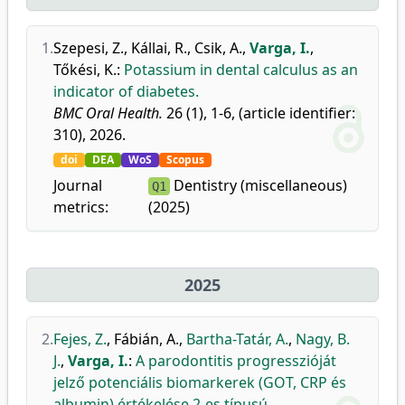
1.
Szepesi, Z.
,
Kállai, R.
,
Csik, A.
,
Varga, I.
,
Tőkési, K.
:
Potassium in dental calculus as an
indicator of diabetes.
BMC Oral Health.
26 (1), 1-6, (article identifier:
310), 2026.
doi
DEA
WoS
Scopus
Journal
Dentistry (miscellaneous)
Q1
metrics:
(2025)
2025
2.
Fejes, Z.
,
Fábián, A.
,
Bartha-Tatár, A.
,
Nagy, B.
J.
,
Varga, I.
:
A parodontitis progresszióját
jelző potenciális biomarkerek (GOT, CRP és
albumin) értékelése 2-es típusú