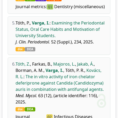
Journal metrics:
Dentistry (miscellaneous)
Q1
5.
Tóth, P.
,
Varga, I.
:
Examining the Periodontal
Status, Oral Care Habits and Motivation of
University Students.
J. Clin. Periodontol.
52 (Suppl.), 234, 2025.
doi
DEA
6.
Tóth, Z.
,
Farkas, B.
,
Majoros, L.
,
Jakab, Á.
,
Borman, A. M.
,
Varga, I.
,
Tóth, P. R.
,
Kovács,
R. L.
:
The in vitro activity of iron chelator
deferiprone against Candida (Candidozyma)
auris in combination with antifungal agents.
Med. Mycol.
63 (12), (article identifier: 116),
2025.
doi
DEA
Journal
Infectious Diseases
Q2