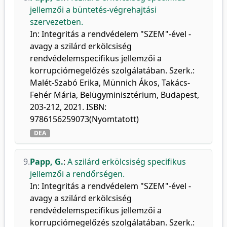
jellemzői a büntetés-végrehajtási
szervezetben.
In: Integritás a rendvédelem "SZEM"-ével -
avagy a szilárd erkölcsiség
rendvédelemspecifikus jellemzői a
korrupciómegelőzés szolgálatában. Szerk.:
Malét-Szabó Erika, Münnich Ákos, Takács-
Fehér Mária, Belügyminisztérium, Budapest,
203-212, 2021. ISBN:
9786156259073(Nyomtatott)
DEA
9.
Papp, G.
:
A szilárd erkölcsiség specifikus
jellemzői a rendőrségen.
In: Integritás a rendvédelem "SZEM"-ével -
avagy a szilárd erkölcsiség
rendvédelemspecifikus jellemzői a
korrupciómegelőzés szolgálatában. Szerk.: