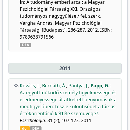
In: A tudomány emberi arca : a Magyar
Pszichológiai Társaság XXI. Országos
tudományos nagygyűlése / fel. szerk.
Vargha András, Magyar Pszichológiai
Társaság, [Budapest], 286-287, 2012. ISBN:
9789638791566
DEA
2011
38.
Kovács, J.
,
Bernáth, Á.
,
Pántya, J.
,
Papp, G.
:
Az együttműködő személy figyelmessége és
eredményessége által keltett benyomások a
megfigyelőben: tesz-e különbséget a társas
értékorientáció kétféle szemüvege?.
Pszichológia.
31 (2), 107-123, 2011.
doi
DEA