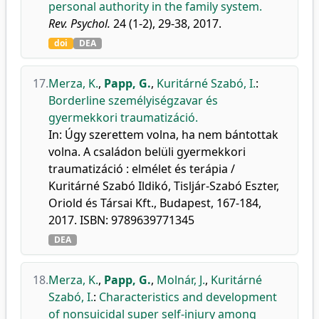
personal authority in the family system.
Rev. Psychol.
24 (1-2), 29-38, 2017.
doi
DEA
17.
Merza, K.
,
Papp, G.
,
Kuritárné Szabó, I.
:
Borderline személyiségzavar és
gyermekkori traumatizáció.
In: Úgy szerettem volna, ha nem bántottak
volna. A családon belüli gyermekkori
traumatizáció : elmélet és terápia /
Kuritárné Szabó Ildikó, Tisljár-Szabó Eszter,
Oriold és Társai Kft., Budapest, 167-184,
2017. ISBN: 9789639771345
DEA
18.
Merza, K.
,
Papp, G.
,
Molnár, J.
,
Kuritárné
Szabó, I.
:
Characteristics and development
of nonsuicidal super self-injury among