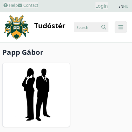
Help
Contact
Login
EN
HU
Tudóstér
Search
menu
Papp Gábor