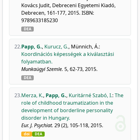
Kovács Judit, Debreceni Egyetemi Kiadó,
Debrecen, 161-177, 2015. ISBN:
9789633185230
DEA
22.
Papp, G.
,
Kurucz, G.
,
Münnich, Á.
:
Koordinációs képességek a kiválasztási
folyamatban.
Munkaügyi Szemle.
5, 62-73, 2015.
DEA
23.
Merza, K.
,
Papp, G.
,
Kuritárné Szabó, I.
:
The
role of childhood traumatization in the
development of borderline personality
disorder in Hungary.
Eur. J. Psychiat.
29 (2), 105-118, 2015.
doi
DEA