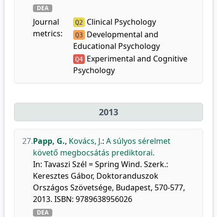
DEA
Journal
Clinical Psychology
Q2
metrics:
Developmental and
Q3
Educational Psychology
Experimental and Cognitive
Q4
Psychology
2013
27.
Papp, G.
,
Kovács, J.
:
A súlyos sérelmet
követő megbocsátás prediktorai.
In: Tavaszi Szél = Spring Wind. Szerk.:
Keresztes Gábor, Doktoranduszok
Országos Szövetsége, Budapest, 570-577,
2013. ISBN: 9789638956026
DEA