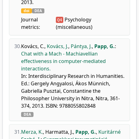
2013.
doi
DEA
Journal
Psychology
Q4
metrics:
(miscellaneous)
30.
Kovács, C.
,
Kovács, J.
,
Pántya, J.
,
Papp, G.
:
Chat with a Mach - Machiavellian
effectiveness in computer-mediated
interactions.
In: Interdisciplinary Research in Humanities.
Ed.: Gergely Angyalosi, Ákos Münnich,
Gabriella Pusztai, Constantine the
Philosopher University in Nitra, Nitra, 361-
374, 2013. ISBN: 9788055802848
DEA
31.
Merza, K.
,
Harmatta, J.
,
Papp, G.
,
Kuritárné