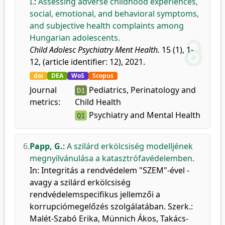
I.
:
Assessing adverse childhood experiences,
social, emotional, and behavioral symptoms,
and subjective health complaints among
Hungarian adolescents.
Child Adolesc Psychiatry Ment Health.
15 (1), 1-
12, (article identifier: 12), 2021.
doi
DEA
WoS
Scopus
Journal
Pediatrics, Perinatology and
D1
metrics:
Child Health
Psychiatry and Mental Health
Q1
6.
Papp, G.
:
A szilárd erkölcsiség modelljének
megnyilvánulása a katasztrófavédelemben.
In: Integritás a rendvédelem "SZEM"-ével -
avagy a szilárd erkölcsiség
rendvédelemspecifikus jellemzői a
korrupciómegelőzés szolgálatában. Szerk.:
Malét-Szabó Erika, Münnich Ákos, Takács-