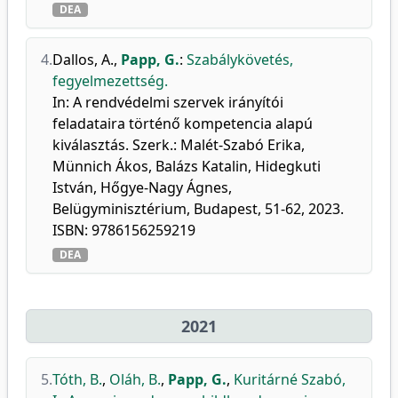
DEA
4.
Dallos, A.
,
Papp, G.
:
Szabálykövetés,
fegyelmezettség.
In: A rendvédelmi szervek irányítói
feladataira történő kompetencia alapú
kiválasztás. Szerk.: Malét-Szabó Erika,
Münnich Ákos, Balázs Katalin, Hidegkuti
István, Hőgye-Nagy Ágnes,
Belügyminisztérium, Budapest, 51-62, 2023.
ISBN: 9786156259219
DEA
2021
5.
Tóth, B.
,
Oláh, B.
,
Papp, G.
,
Kuritárné Szabó,