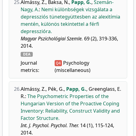
25.
Almássy, Z.
,
Baksa, N.
,
Papp, G.
,
Szemán-
Nagy, A.
:
Nemi különbségek vizsgálata a
depressziós tünetegyüttesben az alexitímia
mentén, különös tekintettel a férfi
depresszióra.
Magyar Pszichológiai Szemle.
69 (2), 319-336,
2014.
DEA
Journal
Psychology
Q4
metrics:
(miscellaneous)
26.
Almássy, Z.
,
Pék, G.
,
Papp, G.
,
Greenglass, E.
R.
:
The Psychometric Properties of the
Hungarian Version of the Proactive Coping
Inventory: Reliability, Construct Validity and
Factor Structure.
Int. J. Psychol. Psychol. Ther.
14 (1), 115-124,
2014.