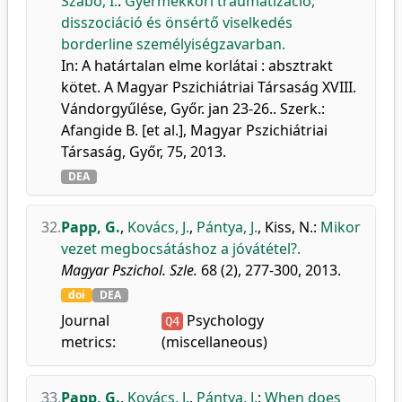
Szabó, I.
:
Gyermekkori traumatizáció,
disszociáció és önsértő viselkedés
borderline személyiségzavarban.
In: A határtalan elme korlátai : absztrakt
kötet. A Magyar Pszichiátriai Társaság XVIII.
Vándorgyűlése, Győr. jan 23-26.. Szerk.:
Afangide B. [et al.], Magyar Pszichiátriai
Társaság, Győr, 75, 2013.
DEA
32.
Papp, G.
,
Kovács, J.
,
Pántya, J.
,
Kiss, N.
:
Mikor
vezet megbocsátáshoz a jóvátétel?.
Magyar Pszichol. Szle.
68 (2), 277-300, 2013.
doi
DEA
Journal
Psychology
Q4
metrics:
(miscellaneous)
33.
Papp, G.
,
Kovács, J.
,
Pántya, J.
:
When does