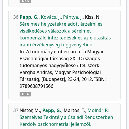
DEA
36.
Papp, G.
,
Kovács, J.
,
Pántya, J.
,
Kiss, N.
:
Sérelmes helyzetekre adott érzelmi és
viselkedéses válaszok a sérelmet
kompenzáló intézkedések és az elutasítás
iránti érzékenység függvényében.
In: A tudomány emberi arca : a Magyar
Pszichológiai Társaság XXI. Országos
tudományos nagygyűlése / fel. szerk.
Vargha András, Magyar Pszichológiai
Társaság, [Budapest], 23-24, 2012. ISBN:
9789638791566
DEA
37.
Nistor, M.
,
Papp, G.
,
Martos, T.
,
Molnár, P.
:
Személyes Tekintély a Családi Rendszerben
Kérdőív pszichometriai jellemzői.