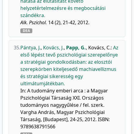
hatása az elutasítást követő
helyzetértelmezésre és megbocsátási
szándékra.
Alk. Pszichol.
14 (2), 21-42, 2012.
DEA
35.
Pántya, J.
,
Kovács, J.
,
Papp, G.
,
Kovács, C.
:
Az
első lépést tevő pszichológiai szerepelőnye
a stratégiai gondolkodásban: az elosztói
szerepkörben kiteljesedő machiavellizmus
és stratégiai sikeresség egy
ultimátumjátékban.
In: A tudomány emberi arca : a Magyar
Pszichológiai Társaság XXI. Országos
tudományos nagygyűlése / fel. szerk.
Vargha András, Magyar Pszichológiai
Társaság, [Budapest], 24-25, 2012. ISBN:
9789638791566