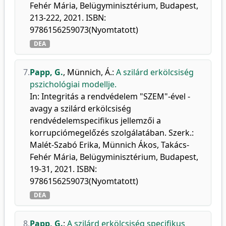
Fehér Mária, Belügyminisztérium, Budapest,
213-222, 2021. ISBN:
9786156259073(Nyomtatott)
DEA
7.
Papp, G.
,
Münnich, Á.
:
A szilárd erkölcsiség
pszichológiai modellje.
In: Integritás a rendvédelem "SZEM"-ével -
avagy a szilárd erkölcsiség
rendvédelemspecifikus jellemzői a
korrupciómegelőzés szolgálatában. Szerk.:
Malét-Szabó Erika, Münnich Ákos, Takács-
Fehér Mária, Belügyminisztérium, Budapest,
19-31, 2021. ISBN:
9786156259073(Nyomtatott)
DEA
8.
Papp, G.
:
A szilárd erkölcsiség specifikus