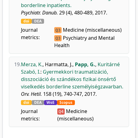
borderline inpatients.
Psychiatr. Danub.
29 (4), 480-489, 2017.
doi
DEA
Journal
Medicine (miscellaneous)
Q3
metrics:
Psychiatry and Mental
Q3
Health
19.
Merza, K.
,
Harmatta, J.
,
Papp, G.
,
Kuritárné
Szabó, I.
:
Gyermekkori traumatizáció,
disszociáció és szándékos fizikai önsértő
viselkedés borderline személyiségzavarban.
Orv. Hetil.
158 (19), 740-747, 2017.
doi
DEA
WoS
Scopus
Journal
Medicine
Q4
metrics:
(miscellaneous)