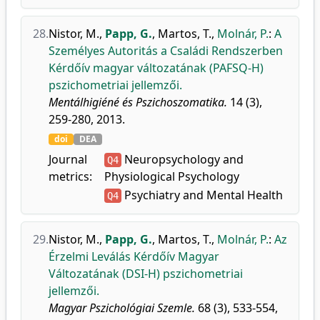
28.
Nistor, M.
,
Papp, G.
,
Martos, T.
,
Molnár, P.
:
A
Személyes Autoritás a Családi Rendszerben
Kérdőív magyar változatának (PAFSQ-H)
pszichometriai jellemzői.
Mentálhigiéné és Pszichoszomatika.
14 (3),
259-280, 2013.
doi
DEA
Journal
Neuropsychology and
Q4
metrics:
Physiological Psychology
Psychiatry and Mental Health
Q4
29.
Nistor, M.
,
Papp, G.
,
Martos, T.
,
Molnár, P.
:
Az
Érzelmi Leválás Kérdőív Magyar
Változatának (DSI-H) pszichometriai
jellemzői.
Magyar Pszichológiai Szemle.
68 (3), 533-554,