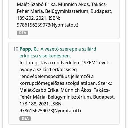
Malét-Szabó Erika, Münnich Ákos, Takács-
Fehér Mária, Belügyminisztérium, Budapest,
189-202, 2021. ISBN:
9786156259073(Nyomtatott)
DEA
10.
Papp, G.
:
A vezető szerepe a szilárd
erkölcsű viselkedésben.
In: Integritás a rendvédelem "SZEM"-ével -
avagy a szilárd erkölcsiség
rendvédelemspecifikus jellemzői a
korrupciómegelőzés szolgálatában. Szerk.:
Malét-Szabó Erika, Münnich Ákos, Takács-
Fehér Mária, Belügyminisztérium, Budapest,
178-188, 2021. ISBN:
9786156259073(Nyomtatott)
DEA