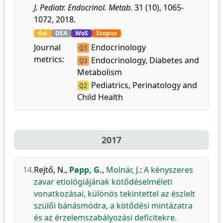
J. Pediatr. Endocrinol. Metab.
31 (10), 1065-
1072, 2018.
doi
DEA
WoS
Scopus
Journal
Endocrinology
Q3
metrics:
Endocrinology, Diabetes and
Q3
Metabolism
Pediatrics, Perinatology and
Q2
Child Health
2017
14.
Rejtő, N.
,
Papp, G.
,
Molnár, J.
:
A kényszeres
zavar etiológiájának kötődéselméleti
vonatkozásai, különös tekintettel az észlelt
szülői bánásmódra, a kötődési mintázatra
és az érzelemszabályozási deficitekre.