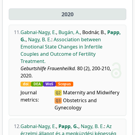
2020
11.
Gabnai-Nagy, E.
,
Bugán, A.
,
Bodnár, B.
,
Papp,
G.
,
Nagy, B. E.
:
Association between
Emotional State Changes in Infertile
Couples and Outcome of Fertility
Treatment.
Geburtshilfe Frauenheilkd.
80 (2), 200-210,
2020.
doi
DEA
WoS
Scopus
Journal
Maternity and Midwifery
Q2
metrics:
Obstetrics and
Q3
Gynecology
12.
Gabnai-Nagy, E.
,
Papp, G.
,
Nagy, B. E.
:
Az
érzelmi állapot és a megküzdési képesség