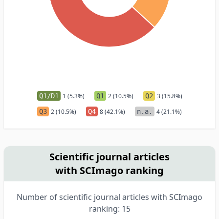
Q1/D1
1 (5.3%)
Q1
2 (10.5%)
Q2
3 (15.8%)
Q3
2 (10.5%)
Q4
8 (42.1%)
n.a.
4 (21.1%)
Scientific journal articles
with SCImago ranking
Number of scientific journal articles with SCImago
ranking: 15