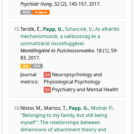
Psychiatr Hung.
32 (2), 145-157, 2017.
DEA
Scopus
15.
Terdik, É.
,
Papp, G.
,
Sztancsik, V.
:
Az elhárító
mechanizmusok, a vallásosság és a
szomatizáció összefüggései.
Mentálhigiéné és Pszichoszomatika.
18 (1), 59-
83, 2017.
doi
DEA
Journal
Neuropsychology and
Q4
metrics:
Physiological Psychology
Psychiatry and Mental Health
Q4
16.
Nistor, M.
,
Martos, T.
,
Papp, G.
,
Molnár, P.
:
"Belonging to my family, but still being
myself": The relationships between
dimensions of attachment theory and