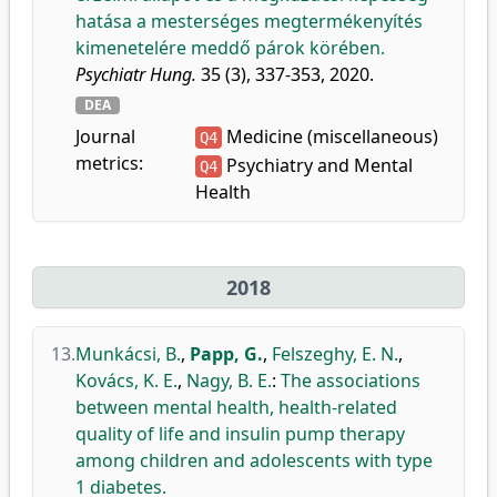
hatása a mesterséges megtermékenyítés
kimenetelére meddő párok körében.
Psychiatr Hung.
35 (3), 337-353, 2020.
DEA
Journal
Medicine (miscellaneous)
Q4
metrics:
Psychiatry and Mental
Q4
Health
2018
13.
Munkácsi, B.
,
Papp, G.
,
Felszeghy, E. N.
,
Kovács, K. E.
,
Nagy, B. E.
:
The associations
between mental health, health-related
quality of life and insulin pump therapy
among children and adolescents with type
1 diabetes.