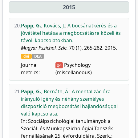
2015
20.
Papp, G.
,
Kovács, J.
:
A bocsánatkérés és a
jóvátétel hatása a megbocsátásra közeli és
távoli kapcsolatokban.
Magyar Pszichol. Szle.
70 (1), 265-282, 2015.
doi
DEA
Journal
Psychology
Q4
metrics:
(miscellaneous)
21.
Papp, G.
,
Bernáth, Á.
:
A mentalizációra
irányuló igény és néhány személyes
diszpozíció megbocsátási hajlandósággal
való kapcsolata.
In: Szociálpszichológiai tanulmányok a
Szociál- és Munkapszichológiai Tanszék
fennállásának 25. évfordulójára. Szerk.: