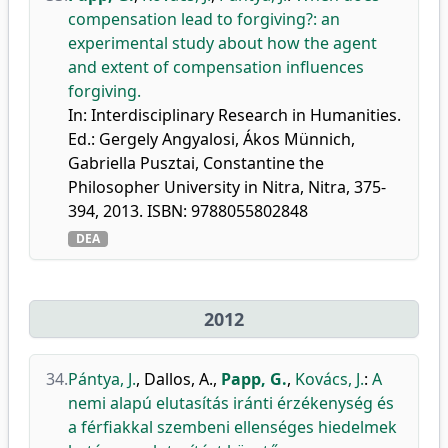
compensation lead to forgiving?: an
experimental study about how the agent
and extent of compensation influences
forgiving.
In: Interdisciplinary Research in Humanities.
Ed.: Gergely Angyalosi, Ákos Münnich,
Gabriella Pusztai, Constantine the
Philosopher University in Nitra, Nitra, 375-
394, 2013. ISBN: 9788055802848
DEA
2012
34.
Pántya, J.
,
Dallos, A.
,
Papp, G.
,
Kovács, J.
:
A
nemi alapú elutasítás iránti érzékenység és
a férfiakkal szembeni ellenséges hiedelmek