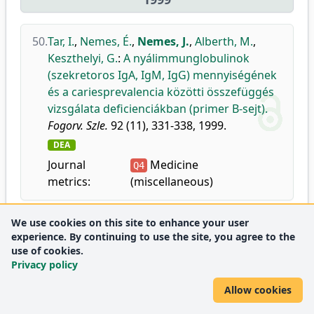
50.
Tar, I.
,
Nemes, É.
,
Nemes, J.
,
Alberth, M.
,
Keszthelyi, G.
:
A nyálimmunglobulinok
(szekretoros IgA, IgM, IgG) mennyiségének
és a cariesprevalencia közötti összefüggés
vizsgálata deficienciákban (primer B-sejt).
Fogorv. Szle.
92 (11), 331-338, 1999.
DEA
Journal
Medicine
Q4
metrics:
(miscellaneous)
We use cookies on this site to enhance your user
experience. By continuing to use the site, you agree to the
1997
use of cookies.
Privacy policy
51.
Alberth, M.
,
Nemes, J.
,
Radics, T.
,
Kiss, C.
:
Allow cookies
Egy amegakaryocytás thrombocytás