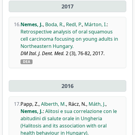
2017
16.
Nemes, J.
,
Boda, R.
,
Redl, P.
,
Márton, I.
:
Retrospective analysis of oral squamous
cell carcinoma focusing on young adults in
Northeastern Hungary.
DM Ital. J. Dent. Med.
2 (3), 76-82, 2017.
DEA
2016
17.
Papp, Z.
,
Alberth, M.
,
Rácz, N.
,
Máth, J.
,
Nemes, J.
:
Alitosi e sua correlazione con le
abitudini di salute orale in Ungheria
(Halitosis and its association with oral
health behaviour in Hungary).