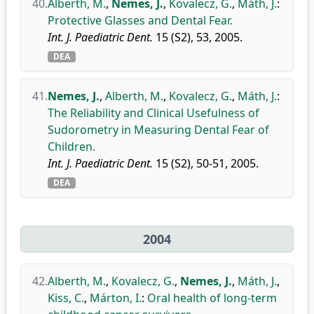
40.
Alberth, M.
,
Nemes, J.
,
Kovalecz, G.
,
Máth, J.
:
Protective Glasses and Dental Fear.
Int. J. Paediatric Dent.
15 (S2), 53, 2005.
DEA
41.
Nemes, J.
,
Alberth, M.
,
Kovalecz, G.
,
Máth, J.
:
The Reliability and Clinical Usefulness of
Sudorometry in Measuring Dental Fear of
Children.
Int. J. Paediatric Dent.
15 (S2), 50-51, 2005.
DEA
2004
42.
Alberth, M.
,
Kovalecz, G.
,
Nemes, J.
,
Máth, J.
,
Kiss, C.
,
Márton, I.
:
Oral health of long-term