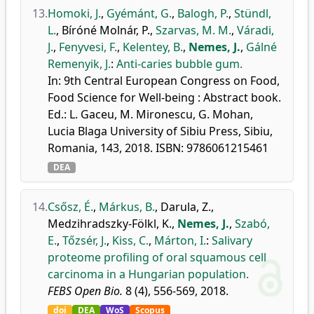
13.
Homoki, J.
,
Gyémánt, G.
,
Balogh, P.
,
Stündl,
L.
,
Bíróné Molnár, P.
,
Szarvas, M. M.
,
Váradi,
J.
,
Fenyvesi, F.
,
Kelentey, B.
,
Nemes, J.
,
Gálné
Remenyik, J.
:
Anti-caries bubble gum.
In: 9th Central European Congress on Food,
Food Science for Well-being : Abstract book.
Ed.: L. Gaceu, M. Mironescu, G. Mohan,
Lucia Blaga University of Sibiu Press, Sibiu,
Romania, 143, 2018. ISBN: 9786061215461
DEA
14.
Csősz, É.
,
Márkus, B.
,
Darula, Z.
,
Medzihradszky-Fölkl, K.
,
Nemes, J.
,
Szabó,
E.
,
Tőzsér, J.
,
Kiss, C.
,
Márton, I.
:
Salivary
proteome profiling of oral squamous cell
carcinoma in a Hungarian population.
FEBS Open Bio.
8 (4), 556-569, 2018.
doi
DEA
WoS
Scopus