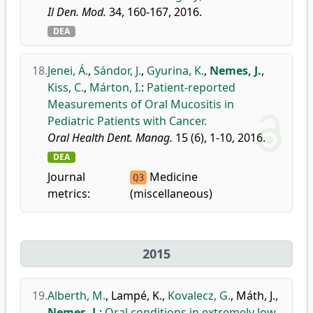
Il Den. Mod.
34, 160-167, 2016.
DEA
18.
Jenei, Á.
,
Sándor, J.
,
Gyurina, K.
,
Nemes, J.
,
Kiss, C.
,
Márton, I.
:
Patient-reported
Measurements of Oral Mucositis in
Pediatric Patients with Cancer.
Oral Health Dent. Manag.
15 (6), 1-10, 2016.
DEA
Journal
Medicine
Q3
metrics:
(miscellaneous)
2015
19.
Alberth, M.
,
Lampé, K.
,
Kovalecz, G.
,
Máth, J.
,
Nemes, J.
:
Oral conditions in extremely low