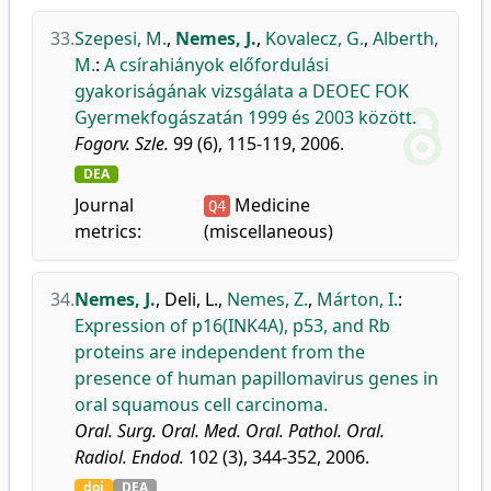
33.
Szepesi, M.
,
Nemes, J.
,
Kovalecz, G.
,
Alberth,
M.
:
A csírahiányok előfordulási
gyakoriságának vizsgálata a DEOEC FOK
Gyermekfogászatán 1999 és 2003 között.
Fogorv. Szle.
99 (6), 115-119, 2006.
DEA
Journal
Medicine
Q4
metrics:
(miscellaneous)
34.
Nemes, J.
,
Deli, L.
,
Nemes, Z.
,
Márton, I.
:
Expression of p16(INK4A), p53, and Rb
proteins are independent from the
presence of human papillomavirus genes in
oral squamous cell carcinoma.
Oral. Surg. Oral. Med. Oral. Pathol. Oral.
Radiol. Endod.
102 (3), 344-352, 2006.
doi
DEA