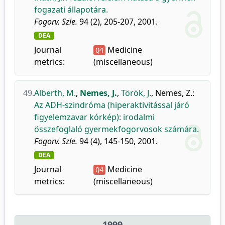
fogazati állapotára.
Fogorv. Szle.
94 (2), 205-207, 2001.
DEA
Journal
Medicine
Q4
metrics:
(miscellaneous)
49.
Alberth, M.
,
Nemes, J.
,
Török, J.
,
Nemes, Z.
:
Az ADH-szindróma (hiperaktivitással járó
figyelemzavar kórkép): irodalmi
összefoglaló gyermekfogorvosok számára.
Fogorv. Szle.
94 (4), 145-150, 2001.
DEA
Journal
Medicine
Q4
metrics:
(miscellaneous)
1999