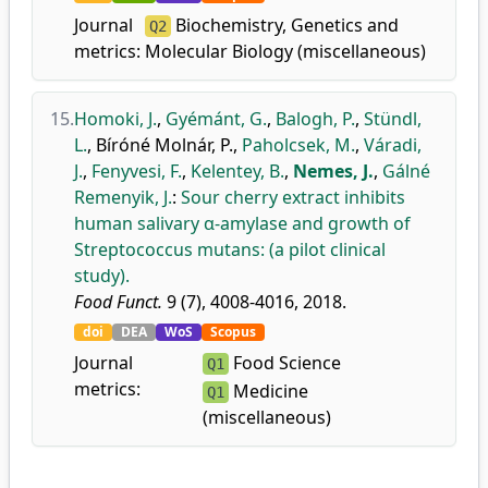
Journal
Biochemistry, Genetics and
Q2
metrics:
Molecular Biology (miscellaneous)
15.
Homoki, J.
,
Gyémánt, G.
,
Balogh, P.
,
Stündl,
L.
,
Bíróné Molnár, P.
,
Paholcsek, M.
,
Váradi,
J.
,
Fenyvesi, F.
,
Kelentey, B.
,
Nemes, J.
,
Gálné
Remenyik, J.
:
Sour cherry extract inhibits
human salivary α-amylase and growth of
Streptococcus mutans: (a pilot clinical
study).
Food Funct.
9 (7), 4008-4016, 2018.
doi
DEA
WoS
Scopus
Journal
Food Science
Q1
metrics:
Medicine
Q1
(miscellaneous)