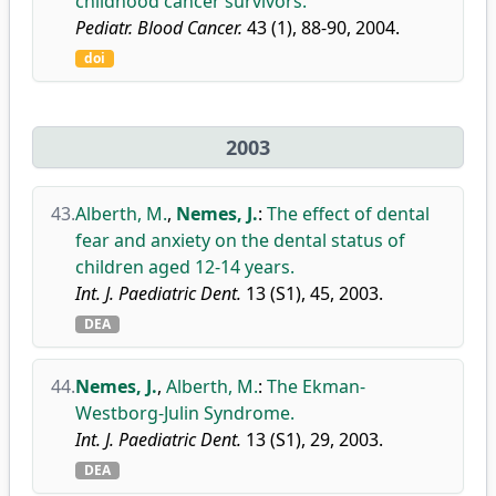
childhood cancer survivors.
Pediatr. Blood Cancer.
43 (1), 88-90, 2004.
doi
2003
43.
Alberth, M.
,
Nemes, J.
:
The effect of dental
fear and anxiety on the dental status of
children aged 12-14 years.
Int. J. Paediatric Dent.
13 (S1), 45, 2003.
DEA
44.
Nemes, J.
,
Alberth, M.
:
The Ekman-
Westborg-Julin Syndrome.
Int. J. Paediatric Dent.
13 (S1), 29, 2003.
DEA