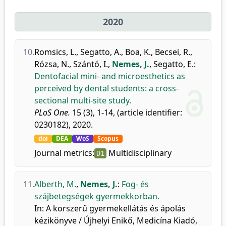
2020
10.
Romsics, L.
,
Segatto, A.
,
Boa, K.
,
Becsei, R.
,
Rózsa, N.
,
Szántó, I.
,
Nemes, J.
,
Segatto, E.
:
Dentofacial mini- and microesthetics as
perceived by dental students: a cross-
sectional multi-site study.
PLoS One.
15 (3), 1-14, (article identifier:
0230182), 2020.
doi
DEA
WoS
Scopus
Journal metrics:
Multidisciplinary
D1
11.
Alberth, M.
,
Nemes, J.
:
Fog- és
szájbetegségek gyermekkorban.
In: A korszerű gyermekellátás és ápolás
kézikönyve / Újhelyi Enikő, Medicína Kiadó,