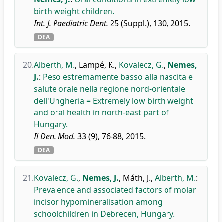
birth weight children.
Int. J. Paediatric Dent.
25 (Suppl.), 130, 2015.
DEA
20.
Alberth, M.
,
Lampé, K.
,
Kovalecz, G.
,
Nemes,
J.
:
Peso estremamente basso alla nascita e
salute orale nella regione nord-orientale
dell'Ungheria = Extremely low birth weight
and oral health in north-east part of
Hungary.
Il Den. Mod.
33 (9), 76-88, 2015.
DEA
21.
Kovalecz, G.
,
Nemes, J.
,
Máth, J.
,
Alberth, M.
:
Prevalence and associated factors of molar
incisor hypomineralisation among
schoolchildren in Debrecen, Hungary.