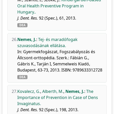
Oral Health Preventive Program in
Hungary..
J. Dent. Res.
92 (Spec.), 61, 2013.
DEA
26.
Nemes, J.
:
Tej- és maradófogak
szuvasodásának ellátása.
In: Gyermekfogászat, Fogszabályozás és
Állcsont-orttopédia. Szerk.: Fábián G.,
Gábris K., Tarján I, Semmelweis Kiadó,
Budapest, 63-73, 2013. ISBN: 9789633312728
DEA
27.
Kovalecz, G.
,
Alberth, M.
,
Nemes, J.
:
The
Importance of Prevention in Case of Dens
Invaginatus.
J. Dent. Res.
92 (Spec.), 198, 2013.