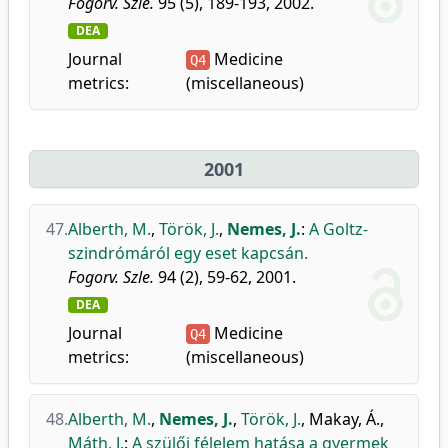
Fogorv. Szle.
95 (5), 189-193, 2002.
DEA
Journal
Medicine
Q4
metrics:
(miscellaneous)
2001
47.
Alberth, M.
,
Török, J.
,
Nemes, J.
:
A Goltz-
szindrómáról egy eset kapcsán.
Fogorv. Szle.
94 (2), 59-62, 2001.
DEA
Journal
Medicine
Q4
metrics:
(miscellaneous)
48.
Alberth, M.
,
Nemes, J.
,
Török, J.
,
Makay, Á.
,
Máth, J.
:
A szülői félelem hatása a gyermek