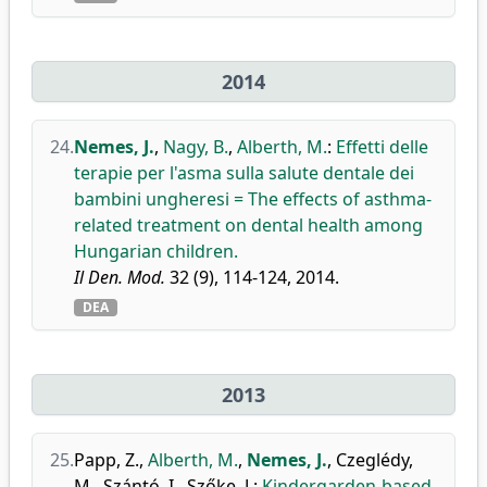
2014
24.
Nemes, J.
,
Nagy, B.
,
Alberth, M.
:
Effetti delle
terapie per l'asma sulla salute dentale dei
bambini ungheresi = The effects of asthma-
related treatment on dental health among
Hungarian children.
Il Den. Mod.
32 (9), 114-124, 2014.
DEA
2013
25.
Papp, Z.
,
Alberth, M.
,
Nemes, J.
,
Czeglédy,
M.
,
Szántó, I.
,
Szőke, J.
:
Kindergarden-based