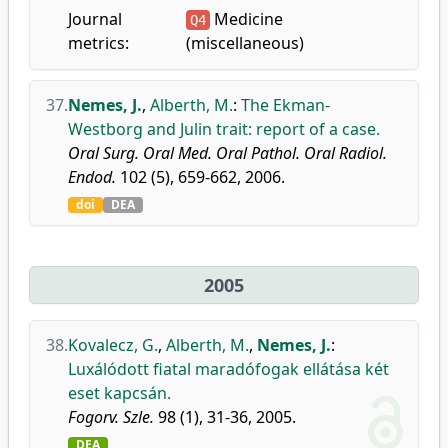
Journal
Medicine
Q4
metrics:
(miscellaneous)
37.
Nemes, J.
,
Alberth, M.
:
The Ekman-
Westborg and Julin trait: report of a case.
Oral Surg. Oral Med. Oral Pathol. Oral Radiol.
Endod.
102 (5), 659-662, 2006.
doi
DEA
2005
38.
Kovalecz, G.
,
Alberth, M.
,
Nemes, J.
:
Luxálódott fiatal maradófogak ellátása két
eset kapcsán.
Fogorv. Szle.
98 (1), 31-36, 2005.
DEA