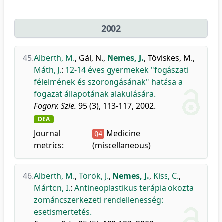
2002
45.
Alberth, M.
,
Gál, N.
,
Nemes, J.
,
Töviskes, M.
,
Máth, J.
:
12-14 éves gyermekek "fogászati
félelmének és szorongásának" hatása a
fogazat állapotának alakulására.
Fogorv. Szle.
95 (3), 113-117, 2002.
DEA
Journal
Medicine
Q4
metrics:
(miscellaneous)
46.
Alberth, M.
,
Török, J.
,
Nemes, J.
,
Kiss, C.
,
Márton, I.
:
Antineoplastikus terápia okozta
zománcszerkezeti rendellenesség:
esetismertetés.