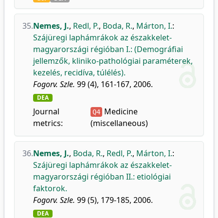
35.
Nemes, J.
,
Redl, P.
,
Boda, R.
,
Márton, I.
:
Szájüregi laphámrákok az északkelet-
magyarországi régióban I.: (Demográfiai
jellemzők, kliniko-pathológiai paraméterek,
kezelés, recidíva, túlélés).
Fogorv. Szle.
99 (4), 161-167, 2006.
DEA
Journal
Medicine
Q4
metrics:
(miscellaneous)
36.
Nemes, J.
,
Boda, R.
,
Redl, P.
,
Márton, I.
:
Szájüregi laphámrákok az északkelet-
magyarországi régióban II.: etiológiai
faktorok.
Fogorv. Szle.
99 (5), 179-185, 2006.
DEA