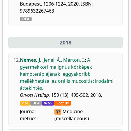
Budapest, 1206-1224, 2020. ISBN:
9789632267463
DEA
2018
12.
Nemes, J.
,
Jenei, Á.
,
Márton, I.
:
A
gyermekkori malignus kórképek
kemoterápiájának leggyakoribb
mellékhatása, az orális mucositis: irodalmi
áttekintés.
Orvosi Hetilap.
159 (13), 495-502, 2018.
doi
DEA
WoS
Scopus
Journal
Medicine
Q3
metrics:
(miscellaneous)