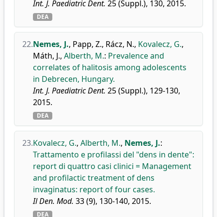
Int. J. Paediatric Dent.
25 (Suppl.), 130, 2015.
DEA
22.
Nemes, J.
,
Papp, Z.
,
Rácz, N.
,
Kovalecz, G.
,
Máth, J.
,
Alberth, M.
:
Prevalence and
correlates of halitosis among adolescents
in Debrecen, Hungary.
Int. J. Paediatric Dent.
25 (Suppl.), 129-130,
2015.
DEA
23.
Kovalecz, G.
,
Alberth, M.
,
Nemes, J.
:
Trattamento e profilassi del "dens in dente":
report di quattro casi clinici = Management
and profilactic treatment of dens
invaginatus: report of four cases.
Il Den. Mod.
33 (9), 130-140, 2015.
DEA