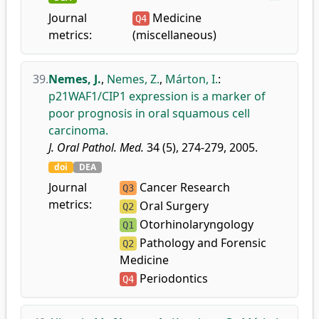
Journal
Medicine
Q4
metrics:
(miscellaneous)
39.
Nemes, J.
,
Nemes, Z.
,
Márton, I.
:
p21WAF1/CIP1 expression is a marker of
poor prognosis in oral squamous cell
carcinoma.
J. Oral Pathol. Med.
34 (5), 274-279, 2005.
doi
DEA
Journal
Cancer Research
Q3
metrics:
Oral Surgery
Q2
Otorhinolaryngology
Q1
Pathology and Forensic
Q2
Medicine
Periodontics
Q4