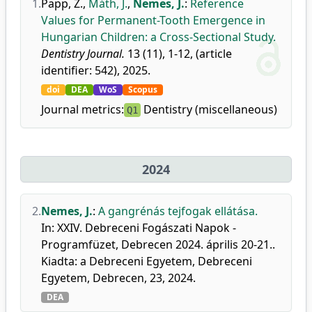
1.
Papp, Z.
,
Máth, J.
,
Nemes, J.
:
Reference
Values for Permanent-Tooth Emergence in
Hungarian Children: a Cross-Sectional Study.
Dentistry Journal.
13 (11), 1-12, (article
identifier: 542), 2025.
doi
DEA
WoS
Scopus
Journal metrics:
Dentistry (miscellaneous)
Q1
2024
2.
Nemes, J.
:
A gangrénás tejfogak ellátása.
In: XXIV. Debreceni Fogászati Napok -
Programfüzet, Debrecen 2024. április 20-21..
Kiadta: a Debreceni Egyetem, Debreceni
Egyetem, Debrecen, 23, 2024.
DEA