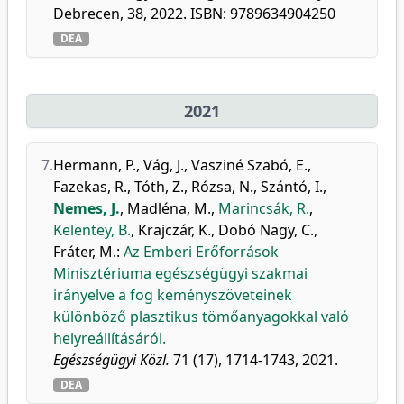
Debrecen, 38, 2022. ISBN: 9789634904250
DEA
2021
7.
Hermann, P.
,
Vág, J.
,
Vasziné Szabó, E.
,
Fazekas, R.
,
Tóth, Z.
,
Rózsa, N.
,
Szántó, I.
,
Nemes, J.
,
Madléna, M.
,
Marincsák, R.
,
Kelentey, B.
,
Krajczár, K.
,
Dobó Nagy, C.
,
Fráter, M.
:
Az Emberi Erőforrások
Minisztériuma egészségügyi szakmai
irányelve a fog keményszöveteinek
különböző plasztikus tömőanyagokkal való
helyreállításáról.
Egészségügyi Közl.
71 (17), 1714-1743, 2021.
DEA