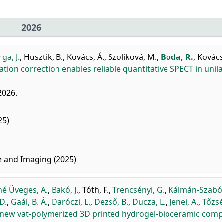
2026
ga, J.
,
Husztik, B.
,
Kovács, Á.
,
Szoliková, M.
,
Boda, R.
,
Kovács,
tion correction enables reliable quantitative SPECT in unila
 2026.
25)
e and Imaging (2025)
é Üveges, A.
,
Bakó, J.
,
Tóth, F.
,
Trencsényi, G.
,
Kálmán-Szabó,
D.
,
Gaál, B. Á.
,
Daróczi, L.
,
Dezső, B.
,
Ducza, L.
,
Jenei, A.
,
Tőzsér
g new vat-polymerized 3D printed hydrogel-bioceramic comp