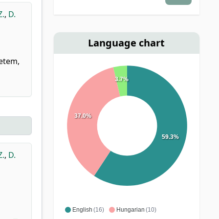
Z.
,
D.
Language chart
yetem,
3.7%
37.0%
59.3%
Z.
,
D.
English
(16)
Hungarian
(10)