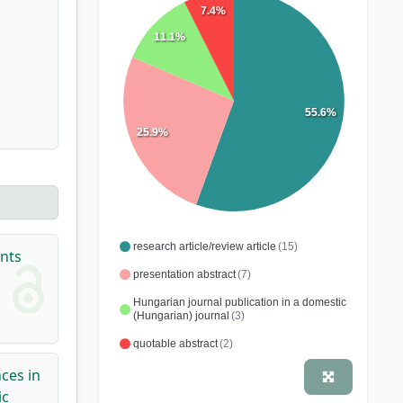
7.4%
11.1%
55.6%
25.9%
research article/review article
(15)
ents
presentation abstract
(7)
Hungarian journal publication in a domestic
(Hungarian) journal
(3)
quotable abstract
(2)
ces in
ic