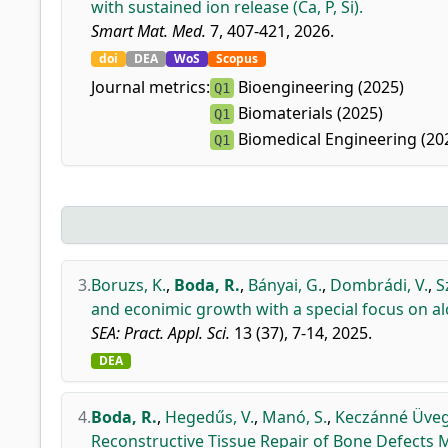
with sustained ion release (Ca, P, Si).
Smart Mat. Med.
7, 407-421, 2026.
doi
DEA
WoS
Scopus
Journal metrics:
Bioengineering (2025)
Q1
Biomaterials (2025)
Q1
Biomedical Engineering (20
Q1
3.
Boruzs, K.
,
Boda, R.
,
Bányai, G.
,
Dombrádi, V.
,
S
and econimic growth with a special focus on al
SEA: Pract. Appl. Sci.
13 (37), 7-14, 2025.
DEA
4.
Boda, R.
,
Hegedűs, V.
,
Manó, S.
,
Keczánné Üveg
Reconstructive Tissue Repair of Bone Defects 