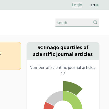
Login
EN
HU
Search
SCImago quartiles of
scientific journal articles
d
Number of scientific journal articles:
17