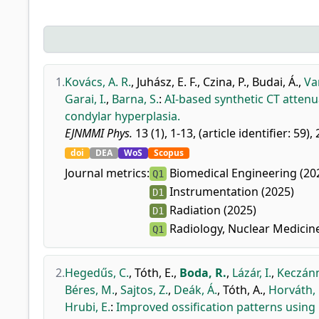
1.
Kovács, A. R.
,
Juhász, E. F.
,
Czina, P.
,
Budai, Á.
,
Var
Garai, I.
,
Barna, S.
:
AI-based synthetic CT attenua
condylar hyperplasia.
EJNMMI Phys.
13 (1), 1-13, (article identifier: 59),
doi
DEA
WoS
Scopus
Journal metrics:
Biomedical Engineering (20
Q1
Instrumentation (2025)
D1
Radiation (2025)
D1
Radiology, Nuclear Medicin
Q1
2.
Hegedűs, C.
,
Tóth, E.
,
Boda, R.
,
Lázár, I.
,
Keczánn
Béres, M.
,
Sajtos, Z.
,
Deák, Á.
,
Tóth, A.
,
Horváth, 
Hrubi, E.
:
Improved ossification patterns usin