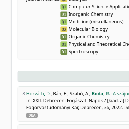
Computer Science Applicat
Q1
Inorganic Chemistry
D1
Medicine (miscellaneous)
Q1
Molecular Biology
Q2
Organic Chemistry
D1
Physical and Theoretical Ch
Q1
Spectroscopy
D1
8.
Horváth, D.
,
Bán, E.
,
Szabó, A.
,
Boda, R.
:
A szájü
In: XXII. Debreceni Fogászati Napok / [kiad. 
Fogorvostudományi Kar, Debrecen, 36, 2022. I
DEA