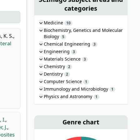
categories
Medicine
10
Biochemistry, Genetics and Molecular
 K. S.
,
Biology
5
teral
Chemical Engineering
3
Engineering
3
Materials Science
3
Chemistry
2
Dentistry
2
Computer Science
1
Immunology and Microbiology
1
Physics and Astronomy
1
 I.
,
Genre chart
, J.
,
osites