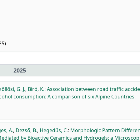
25)
2025
zőllősi, G. J.
,
Bíró, K.
:
Association between road traffic accid
cohol consumption: A comparison of six Alpine Countries.
es, A.
,
Dezső, B.
,
Hegedűs, C.
:
Morphologic Pattern Differen
Mediated by Bioactive Ceramics and Hydrogels: a Microscop