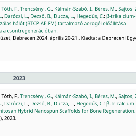
,
Tóth, F.
,
Trencsényi, G.
,
Kálmán-Szabó, I.
,
Béres, M.
,
Sajtos, 
.
,
Daróczi, L.
,
Dezső, B.
,
Ducza, L.
,
Hegedűs, C.
:
β-trikalcium-
szálas hálót (BTCP-AE-FM) tartalmazó aerogél előállítása
sa a csontregenerációban.
üzet, Debrecen 2024. április 20-21.. Kiadta: a Debreceni Eg
2023
,
Tóth, F.
,
Trencsényi, G.
,
Kálmán-Szabó, I.
,
Béres, M.
,
Sajtos, 
.
,
Daróczi, L.
,
Dezső, B.
,
Ducza, L.
,
Hegedűs, C.
:
β-Tricalcium
itosan Hybrid Nanospun Scaffolds for Bone Regeneration.
2), 2023.