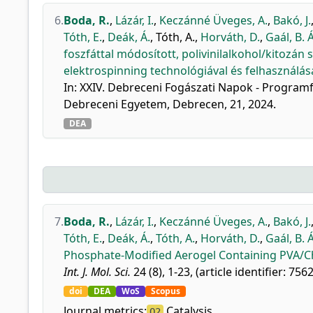
6.
Boda, R.
,
Lázár, I.
,
Keczánné Üveges, A.
,
Bakó, J.
Tóth, E.
,
Deák, Á.
,
Tóth, A.
,
Horváth, D.
,
Gaál, B. Á
foszfáttal módosított, polivinilalkohol/kitozán 
elektrospinning technológiával és felhasználá
In: XXIV. Debreceni Fogászati Napok - Programf
Debreceni Egyetem, Debrecen, 21, 2024.
DEA
7.
Boda, R.
,
Lázár, I.
,
Keczánné Üveges, A.
,
Bakó, J.
Tóth, E.
,
Deák, Á.
,
Tóth, A.
,
Horváth, D.
,
Gaál, B. Á
Phosphate-Modified Aerogel Containing PVA/Ch
Int. J. Mol. Sci.
24 (8), 1-23, (article identifier: 756
doi
DEA
WoS
Scopus
Journal metrics:
Catalysis
Q2