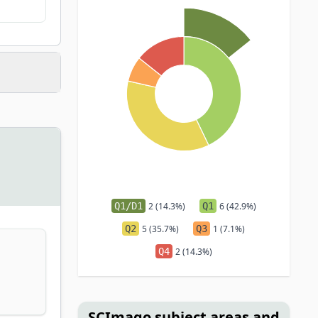
Q1/D1
2 (14.3%)
Q1
6 (42.9%)
Q2
5 (35.7%)
Q3
1 (7.1%)
Q4
2 (14.3%)
SCImago subject areas and