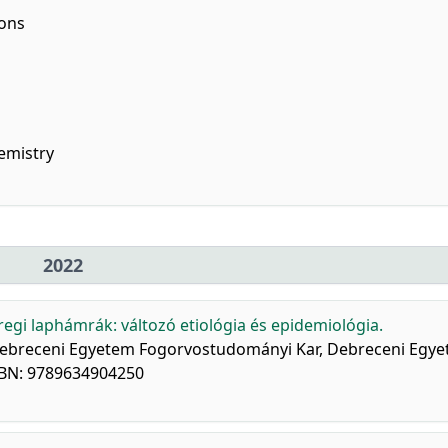
ions
emistry
2022
regi laphámrák: változó etiológia és epidemiológia.
a] Debreceni Egyetem Fogorvostudományi Kar, Debreceni Egy
SBN: 9789634904250