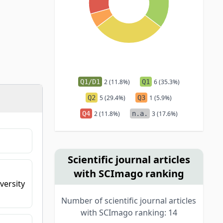
Q1/D1
2 (11.8%)
Q1
6 (35.3%)
Q2
5 (29.4%)
Q3
1 (5.9%)
Q4
2 (11.8%)
n.a.
3 (17.6%)
Scientific journal articles
with SCImago ranking
versity
Number of scientific journal articles
with SCImago ranking: 14