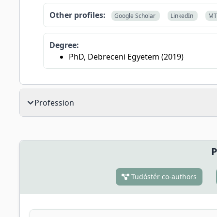
Other profiles:
Google Scholar
LinkedIn
M
Degree:
PhD, Debreceni Egyetem (2019)
Profession
P
Tudóstér co-authors