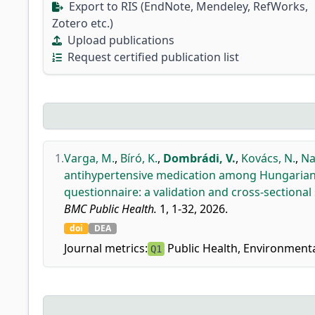
Export to RIS (EndNote, Mendeley, RefWorks,
Zotero etc.)
Upload publications
Request certified publication list
1.
Varga, M.
,
Bíró, K.
,
Dombrádi, V.
,
Kovács, N.
,
Na
antihypertensive medication among Hungarian 
questionnaire: a validation and cross-sectional 
BMC Public Health.
1, 1-32, 2026.
doi
DEA
Journal metrics:
Public Health, Environmenta
Q1