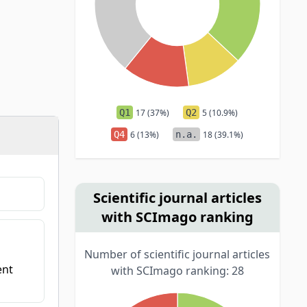
Q1
17 (37%)
Q2
5 (10.9%)
Q4
6 (13%)
n.a.
18 (39.1%)
Scientific journal articles
with SCImago ranking
Number of scientific journal articles
ent
with SCImago ranking: 28