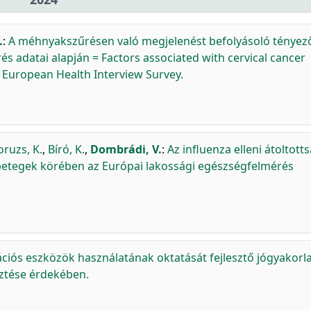
.
:
A méhnyakszűrésen való megjelenést befolyásoló tényez
s adatai alapján = Factors associated with cervical cancer
 European Health Interview Survey.
oruzs, K.
,
Bíró, K.
,
Dombrádi, V.
:
Az influenza elleni átoltott
i betegek körében az Európai lakossági egészségfelmérés
ációs eszközök használatának oktatását fejlesztő jógyakorla
sztése érdekében.