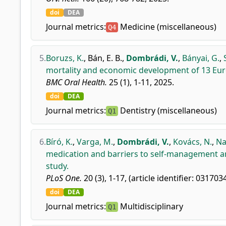
doi
DEA
Journal metrics:
Medicine (miscellaneous)
Q4
5.
Boruzs, K.
,
Bán, E. B.
,
Dombrádi, V.
,
Bányai, G.
,
mortality and economic development of 13 Euro
BMC Oral Health.
25 (1), 1-11, 2025.
doi
DEA
Journal metrics:
Dentistry (miscellaneous)
Q1
6.
Bíró, K.
,
Varga, M.
,
Dombrádi, V.
,
Kovács, N.
,
Na
medication and barriers to self-management am
study.
PLoS One.
20 (3), 1-17, (article identifier: 031703
doi
DEA
Journal metrics:
Multidisciplinary
Q1