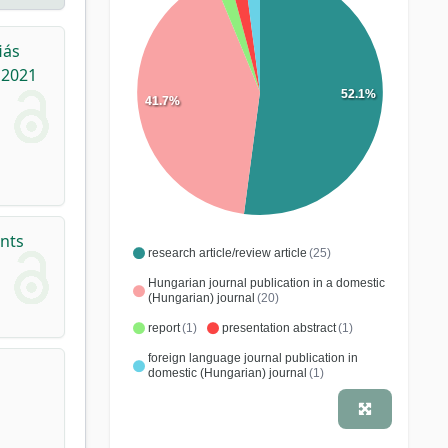
iás
 2021
52.1%
41.7%
ents
research article/review article
(25)
Hungarian journal publication in a domestic
(Hungarian) journal
(20)
report
(1)
presentation abstract
(1)
foreign language journal publication in
domestic (Hungarian) journal
(1)