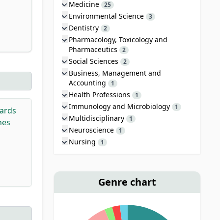
Medicine
25
Environmental Science
3
Dentistry
2
Pharmacology, Toxicology and
Pharmaceutics
2
Social Sciences
2
Business, Management and
Accounting
1
Health Professions
1
Immunology and Microbiology
1
wards
Multidisciplinary
1
nes
Neuroscience
1
Nursing
1
Genre chart