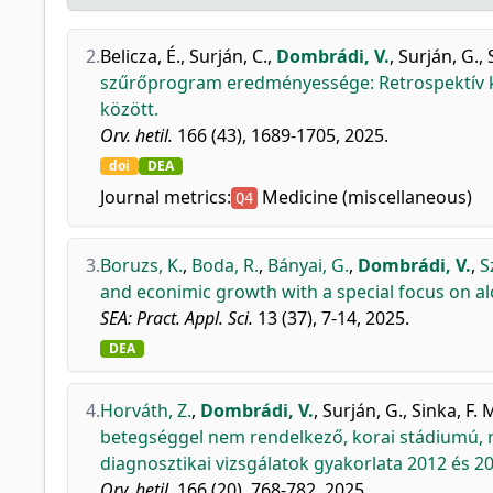
2.
Belicza, É.
,
Surján, C.
,
Dombrádi, V.
,
Surján, G.
,
szűrőprogram eredményessége: Retrospektív kö
között.
Orv. hetil.
166 (43), 1689-1705, 2025.
doi
DEA
Journal metrics:
Medicine (miscellaneous)
Q4
3.
Boruzs, K.
,
Boda, R.
,
Bányai, G.
,
Dombrádi, V.
,
S
and econimic growth with a special focus on al
SEA: Pract. Appl. Sci.
13 (37), 7-14, 2025.
DEA
4.
Horváth, Z.
,
Dombrádi, V.
,
Surján, G.
,
Sinka, F. 
betegséggel nem rendelkező, korai stádiumú, 
diagnosztikai vizsgálatok gyakorlata 2012 és 20
Orv. hetil.
166 (20), 768-782, 2025.