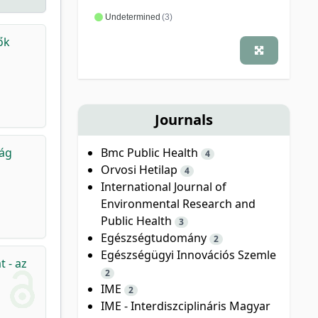
Undetermined
(3)
ők
Journals
Bmc Public Health
ság
4
Orvosi Hetilap
4
International Journal of
Environmental Research and
Public Health
3
Egészségtudomány
2
Egészségügyi Innovációs Szemle
t - az
2
IME
2
IME - Interdiszciplináris Magyar