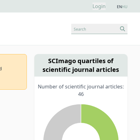
Login
EN
HU
Search
SCImago quartiles of
scientific journal articles
d
Number of scientific journal articles:
46