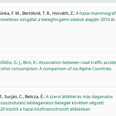
Sinka, F. M.
,
Bertókné, T. R.
,
Horváth, Z.
:
A hazai mammográf
vetéses vizsgálat a betegforgalmi adatok alapján 2010 és
zőllősi, G. J.
,
Bíró, K.
:
Association between road traffic accid
cohol consumption: A comparison of six Alpine Countries.
M.
,
Surján, C.
,
Belicza, É.
:
A szervi áttéttel és más daganatos
rosszindulatú béldaganatos betegek körében végzett
20 között a hazai közfinanszírozott ellátásban.