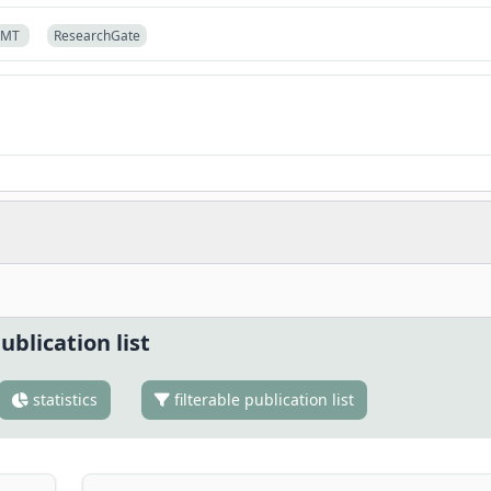
TMT
ResearchGate
ublication list
statistics
filterable publication list