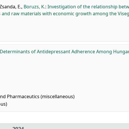
Zsanda, E.
,
Boruzs, K.
:
Investigation of the relationship bet
s and raw materials with economic growth among the Vise
 Determinants of Antidepressant Adherence Among Hunga
nd Pharmaceutics (miscellaneous)
ous)
2024