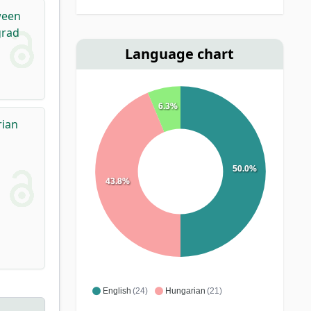
ween
grad
Language chart
6.3%
rian
50.0%
43.8%
English
(24)
Hungarian
(21)