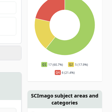
Q1
17 (60.7%)
Q2
5 (17.9%)
Q4
6 (21.4%)
SCImago subject areas and
categories