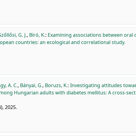
Szőllősi, G. J.
,
Bíró, K.
:
Examining associations between oral 
pean countries: an ecological and correlational study.
gy, A. C.
,
Bányai, G.
,
Boruzs, K.
:
Investigating attitudes towa
ong Hungarian adults with diabetes mellitus: A cross-sect
4), 2025.