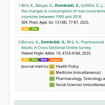
7.
Bíró, K.
,
Bányai, G.
,
Dombrádi, V.
,
Szőllősi, G. J.
,
the changes in consumption of macronutrient
countries between 1993 and 2018.
SEA: Pract. Appl. Sci.
13 (38), 77-87, 2025.
doi
DEA
8.
Boruzs, K.
,
Dombrádi, V.
,
Bíró, K.
:
Psychosocial
Adults: A Cross-Sectional Online Survey.
Patient Prefer. Adher.
19, 4153-4166, 2025.
doi
DEA
WoS
Scopus
Journal metrics:
Health Policy
Q2
Medicine (miscellaneous)
Q2
Pharmacology, Toxicology a
Q1
Social Sciences (miscellane
Q1