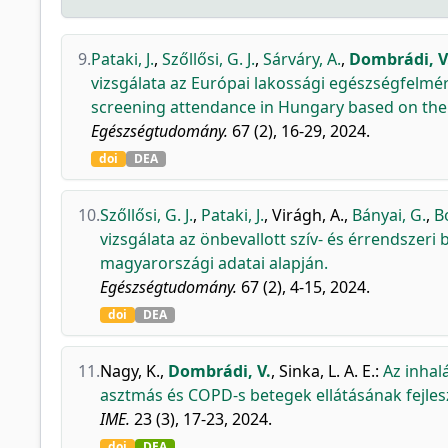
9.
Pataki, J.
,
Szőllősi, G. J.
,
Sárváry, A.
,
Dombrádi, V
vizsgálata az Európai lakossági egészségfelméré
screening attendance in Hungary based on the
Egészségtudomány.
67 (2), 16-29, 2024.
doi
DEA
10.
Szőllősi, G. J.
,
Pataki, J.
,
Virágh, A.
,
Bányai, G.
,
B
vizsgálata az önbevallott szív- és érrendszer
magyarországi adatai alapján.
Egészségtudomány.
67 (2), 4-15, 2024.
doi
DEA
11.
Nagy, K.
,
Dombrádi, V.
,
Sinka, L. A. E.
:
Az inhal
asztmás és COPD-s betegek ellátásának fejle
IME.
23 (3), 17-23, 2024.
doi
DEA