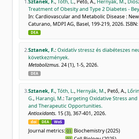
1.
Sztanek, F.
,
Tóth, L.
,
Pető, A.
,
Hernyák, M.
,
Diósz
Treatment of Obesity and Type 2 Diabetes - Be
In: Cardiovascular and Metabolic Disease : New 
Caturano, MDPI AG, Basel, 199-219, 2026. ISBN
DEA
2.
Sztanek, F.
:
Oxidatív stressz és diabéteszes n
következmények.
Metabolizmus.
24 (1), 1-5, 2026.
DEA
3.
Sztanek, F.
,
Tóth, L.
,
Hernyák, M.
,
Pető, A.
,
Lőrin
G.
,
Harangi, M.
:
Targeting Oxidative Stress an
and Therapeutic Opportunities.
Antioxidants.
15 (3), 367-401, 2026.
doi
DEA
WoS
Journal metrics:
Biochemistry (2025)
Q1
Cell Biology (2025)