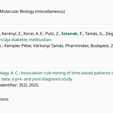
Molecular Biology (miscellaneous)
,
Kerényi, Z.
,
Körei, A. E.
,
Putz, Z.
,
Sztanek, F.
,
Tamás, G.
,
Zieg
nciája diabetes mellitusban.
rk.: Kempler Péter, Várkonyi Tamás, Pharmindex, Budapest, 
Nagy, A. C.
:
Association rule mining of time-based patterns 
data: a pre- and post-diagnosis study.
 identifier: 352), 2025.
tions