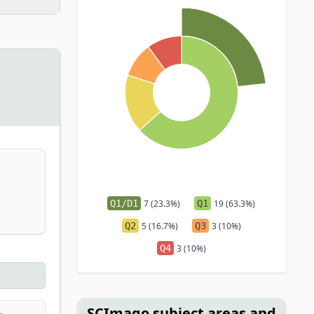
Q1/D1
7 (23.3%)
Q1
19 (63.3%)
Q2
5 (16.7%)
Q3
3 (10%)
Q4
3 (10%)
SCImago subject areas and