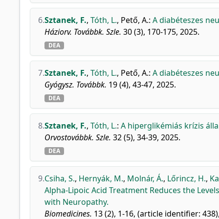
6.
Sztanek, F.
,
Tóth, L.
,
Pető, A.
:
A diabéteszes neu
Háziorv. Továbbk. Szle.
30 (3), 170-175, 2025.
DEA
7.
Sztanek, F.
,
Tóth, L.
,
Pető, A.
:
A diabéteszes neu
Gyógysz. Továbbk.
19 (4), 43-47, 2025.
DEA
8.
Sztanek, F.
,
Tóth, L.
:
A hiperglikémiás krízis ál
Orvostovábbk. Szle.
32 (5), 34-39, 2025.
DEA
9.
Csiha, S.
,
Hernyák, M.
,
Molnár, Á.
,
Lőrincz, H.
,
Ka
Alpha-Lipoic Acid Treatment Reduces the Levels
with Neuropathy.
Biomedicines.
13 (2), 1-16, (article identifier: 438)