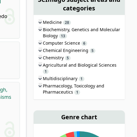
l
categories
redo
Medicine
28
Biochemistry, Genetics and Molecular
Biology
13
Computer Science
6
Chemical Engineering
5
Chemistry
5
Agricultural and Biological Sciences
1
Multidisciplinary
1
Pharmacology, Toxicology and
gh,
Pharmaceutics
1
nisms
Genre chart