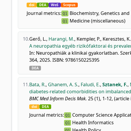
doi
DEA
WoS
Scopus
Journal metrics:
Biochemistry, Genetics and 
Q1
Medicine (miscellaneous)
Q1
10.
Gerő, L.
,
Harangi, M.
,
Kempler, P.
,
Keresztes, K.
A neuropathia egyéb rizikófaktorai és prevale
In: Neuropathiák a klinikai gyakorlatban. Sze
364, 2025. ISBN: 9786150225395
DEA
11.
Bata, R.
,
Ghanem, A. S.
,
Faludi, E.
,
Sztanek, F.
,
diabetes-related comorbidities on imbalanced 
BMC Med Inform Decis Mak.
25 (1), 1-12, (article
doi
DEA
Journal metrics:
Computer Science Applica
Q1
Health Informatics
Q1
Health Policy
Q1