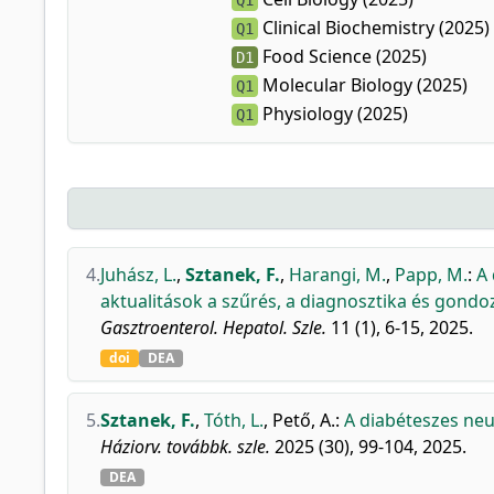
Q1
Clinical Biochemistry (2025)
Q1
Food Science (2025)
D1
Molecular Biology (2025)
Q1
Physiology (2025)
Q1
4.
Juhász, L.
,
Sztanek, F.
,
Harangi, M.
,
Papp, M.
:
A 
aktualitások a szűrés, a diagnosztika és gond
Gasztroenterol. Hepatol. Szle.
11 (1), 6-15, 2025.
doi
DEA
5.
Sztanek, F.
,
Tóth, L.
,
Pető, A.
:
A diabéteszes neu
Háziorv. továbbk. szle.
2025 (30), 99-104, 2025.
DEA