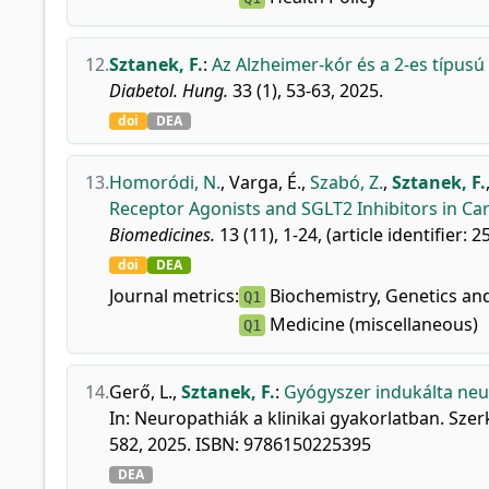
12.
Sztanek, F.
:
Az Alzheimer-kór és a 2-es típus
Diabetol. Hung.
33 (1), 53-63, 2025.
doi
DEA
13.
Homoródi, N.
,
Varga, É.
,
Szabó, Z.
,
Sztanek, F.
Receptor Agonists and SGLT2 Inhibitors in Car
Biomedicines.
13 (11), 1-24, (article identifier: 2
doi
DEA
Journal metrics:
Biochemistry, Genetics and
Q1
Medicine (miscellaneous)
Q1
14.
Gerő, L.
,
Sztanek, F.
:
Gyógyszer indukálta neu
In: Neuropathiák a klinikai gyakorlatban. Sze
582, 2025. ISBN: 9786150225395
DEA