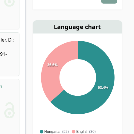
Language chart
ler, D.
:
291-
36.6%
in
63.4%
Hungarian
(52)
English
(30)