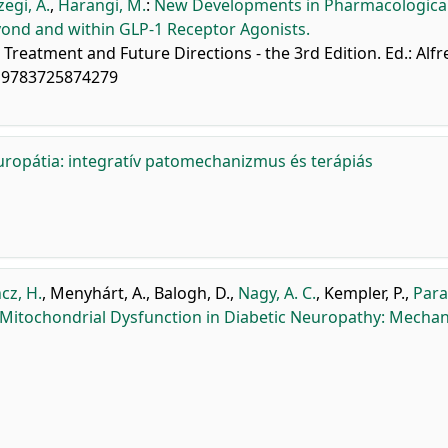
egi, Á.
,
Harangi, M.
:
New Developments in Pharmacologica
yond and within GLP-1 Receptor Agonists.
Treatment and Future Directions - the 3rd Edition. Ed.: Alf
: 9783725874279
europátia: integratív patomechanizmus és terápiás
cz, H.
,
Menyhárt, A.
,
Balogh, D.
,
Nagy, A. C.
,
Kempler, P.
,
Para
d Mitochondrial Dysfunction in Diabetic Neuropathy: Mecha