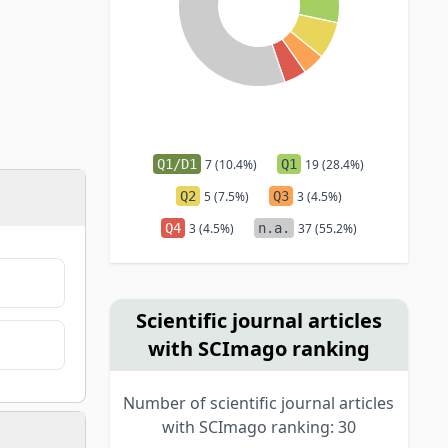
Q1/D1
7 (10.4%)
Q1
19 (28.4%)
Q2
5 (7.5%)
Q3
3 (4.5%)
Q4
3 (4.5%)
n.a.
37 (55.2%)
Scientific journal articles
with SCImago ranking
Number of scientific journal articles
with SCImago ranking: 30