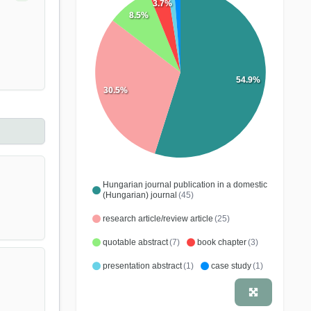
3.7%
8.5%
54.9%
30.5%
Hungarian journal publication in a domestic
(Hungarian) journal
(45)
research article/review article
(25)
quotable abstract
(7)
book chapter
(3)
presentation abstract
(1)
case study
(1)