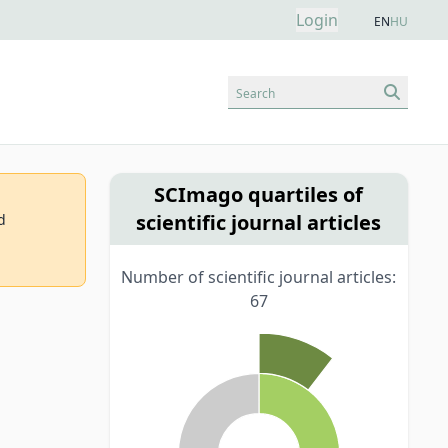
Login
EN
HU
Search
SCImago quartiles of
scientific journal articles
d
Number of scientific journal articles:
67