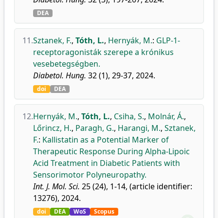
DEA
11.
Sztanek, F.
,
Tóth, L.
,
Hernyák, M.
:
GLP-1-
receptoragonisták szerepe a krónikus
vesebetegségben.
Diabetol. Hung.
32 (1), 29-37, 2024.
doi
DEA
12.
Hernyák, M.
,
Tóth, L.
,
Csiha, S.
,
Molnár, Á.
,
Lőrincz, H.
,
Paragh, G.
,
Harangi, M.
,
Sztanek,
F.
:
Kallistatin as a Potential Marker of
Therapeutic Response During Alpha-Lipoic
Acid Treatment in Diabetic Patients with
Sensorimotor Polyneuropathy.
Int. J. Mol. Sci.
25 (24), 1-14, (article identifier:
13276), 2024.
doi
DEA
WoS
Scopus