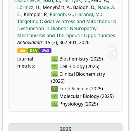
2.
Sztanek, F.
,
Tóth, L.
,
Hernyák, M.
,
Pető, A.
,
Lőrincz, H.
,
Menyhárt, A.
,
Balogh, D.
,
Nagy, A.
C.
,
Kempler, P.
,
Paragh, G.
,
Harangi, M.
:
Targeting Oxidative Stress and Mitochondrial
Dysfunction in Diabetic Neuropathy:
Mechanisms and Therapeutic Opportunities.
Antioxidants.
15 (3), 367-401, 2026.
doi
DEA
WoS
Journal
Biochemistry (2025)
Q1
metrics:
Cell Biology (2025)
Q1
Clinical Biochemistry
Q1
(2025)
Food Science (2025)
D1
Molecular Biology (2025)
Q1
Physiology (2025)
Q1
2025