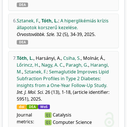
DEA
6.
Sztanek, F.
,
Tóth, L.
:
A hiperglikémiás krízis
állapotok korszerű kezelése.
Orvostovábbk. Szle.
32 (5), 34-39, 2025.
DEA
7.
Tóth, L.
,
Harsányi, A.
,
Csiha, S.
,
Molnár, Á.
,
Lőrincz, H.
,
Nagy, A. C.
,
Paragh, G.
,
Harangi,
M.
,
Sztanek, F.
:
Semaglutide Improves Lipid
Subfraction Profiles in Type 2 Diabetes:
insights from a One-Year Follow-Up Study.
Int. J. Mol. Sci.
26 (13), 1-18, (article identifier:
5951), 2025.
doi
DEA
WoS
Journal
Catalysis
Q1
metrics:
Computer Science
Q1