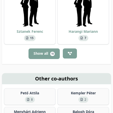
Sztanek Ferenc
Harangi Mariann
15
7
Show all
10
Other co-authors
Pető Attila
Kempler Péter
8
2
Menyhárt Adrienn
Balogh Dóra