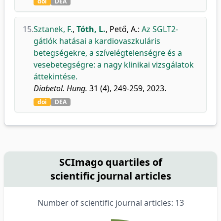
doi
DEA
15.
Sztanek, F.
,
Tóth, L.
,
Pető, A.
:
Az SGLT2-
gátlók hatásai a kardiovaszkuláris
betegségekre, a szívelégtelenségre és a
vesebetegségre: a nagy klinikai vizsgálatok
áttekintése.
Diabetol. Hung.
31 (4), 249-259, 2023.
doi
DEA
SCImago quartiles of
scientific journal articles
Number of scientific journal articles: 13