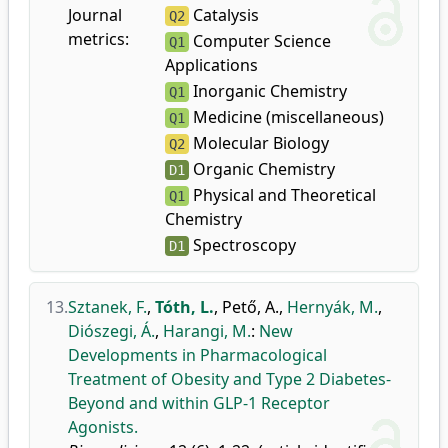
Journal
Catalysis
Q2
metrics:
Computer Science
Q1
Applications
Inorganic Chemistry
Q1
Medicine (miscellaneous)
Q1
Molecular Biology
Q2
Organic Chemistry
D1
Physical and Theoretical
Q1
Chemistry
Spectroscopy
D1
13.
Sztanek, F.
,
Tóth, L.
,
Pető, A.
,
Hernyák, M.
,
Diószegi, Á.
,
Harangi, M.
:
New
Developments in Pharmacological
Treatment of Obesity and Type 2 Diabetes-
Beyond and within GLP-1 Receptor
Agonists.