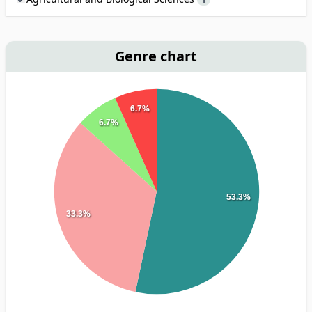
Genre chart
6.7%
6.7%
53.3%
33.3%