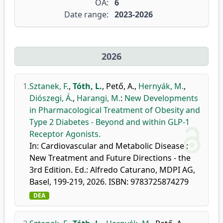
OA:
6
Date range:
2023-2026
2026
1.
Sztanek, F.
,
Tóth, L.
,
Pető, A.
,
Hernyák, M.
,
Diószegi, Á.
,
Harangi, M.
:
New Developments
in Pharmacological Treatment of Obesity and
Type 2 Diabetes - Beyond and within GLP-1
Receptor Agonists.
In: Cardiovascular and Metabolic Disease :
New Treatment and Future Directions - the
3rd Edition. Ed.: Alfredo Caturano, MDPI AG,
Basel, 199-219, 2026. ISBN: 9783725874279
DEA