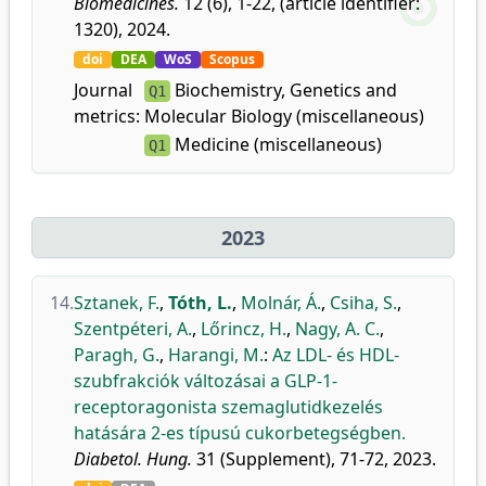
Biomedicines.
12 (6), 1-22, (article identifier:
1320), 2024.
doi
DEA
WoS
Scopus
Journal
Biochemistry, Genetics and
Q1
metrics:
Molecular Biology (miscellaneous)
Medicine (miscellaneous)
Q1
2023
14.
Sztanek, F.
,
Tóth, L.
,
Molnár, Á.
,
Csiha, S.
,
Szentpéteri, A.
,
Lőrincz, H.
,
Nagy, A. C.
,
Paragh, G.
,
Harangi, M.
:
Az LDL- és HDL-
szubfrakciók változásai a GLP-1-
receptoragonista szemaglutidkezelés
hatására 2-es típusú cukorbetegségben.
Diabetol. Hung.
31 (Supplement), 71-72, 2023.