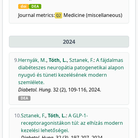
doi
DEA
Journal metrics:
Medicine (miscellaneous)
Q2
2024
9.
Hernyák, M.
,
Tóth, L.
,
Sztanek, F.
:
A fájdalmas
diabéteszes neuropátia patogenetikai alapon
nyugvó és tüneti kezelésének modern
szemlélete.
Diabetol. Hung.
32 (2), 109-116, 2024.
DEA
10.
Sztanek, F.
,
Tóth, L.
:
A GLP-1-
receptoragonistákon túl: az elhízás modern
kezelési lehetőségei.
Diabetol. Hung.
32 (3), 197-207, 2024.