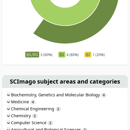
Q1/D1
3 (60%)
Q1
4 (80%)
Q2
1 (20%)
SCImago subject areas and categories
Biochemistry, Genetics and Molecular Biology
4
Medicine
4
Chemical Engineering
2
Chemistry
2
Computer Science
2
Agricultural and Biological Sciences
1