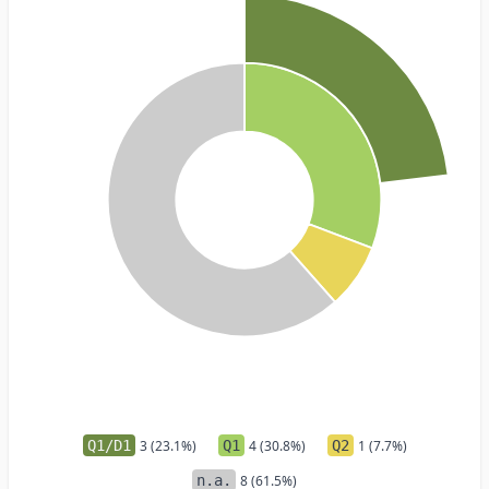
Q1/D1
3 (23.1%)
Q1
4 (30.8%)
Q2
1 (7.7%)
n.a.
8 (61.5%)