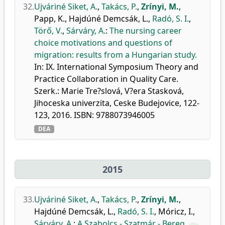
32.
Ujváriné Siket, A.
,
Takács, P.
,
Zrínyi, M.
,
Papp, K.
,
Hajdúné Demcsák, L.
,
Radó, S. I.
,
Törő, V.
,
Sárváry, A.
:
The nursing career
choice motivations and questions of
migration: results from a Hungarian study.
In: IX. International Symposium Theory and
Practice Collaboration in Quality Care.
Szerk.: Marie Tre?slová, V?era Stasková,
Jihoceska univerzita, Ceske Budejovice, 122-
123, 2016. ISBN: 9788073946005
DEA
2015
33.
Ujváriné Siket, A.
,
Takács, P.
,
Zrínyi, M.
,
Hajdúné Demcsák, L.
,
Radó, S. I.
,
Móricz, I.
,
Sárváry, A.
:
A Szabolcs - Szatmár - Bereg