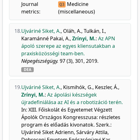
Journal
Medicine
Q3
metrics:
(miscellaneous)
18.
Ujváriné Siket, A.
,
Oláh, A.
,
Tulkán, I.
,
Karamánné Pakai, A.
,
Zrínyi, M.
:
Az APN
ápoló szerepe az egyes kliensutakban a
praxisközösségi team-ben.
Népegészségügy.
97 (3), 301, 2019.
DEA
19.
Ujváriné Siket, A.
,
Kismihók, G.
,
Keszler, Á.
,
Zrínyi, M.
:
Az ápolási készségek
újradefiniálása az AI és a robotizáció terén.
In: XIII. Főiskolát és Egyetemet Végzett
Ápolók Országos Kongresszusa: részletes
program és előadás kivonatok. Szerk.:
Ujváriné Siket Adrienn, Sárváry Attila,
Debreceni Egyetem Egészségügyi Kar,