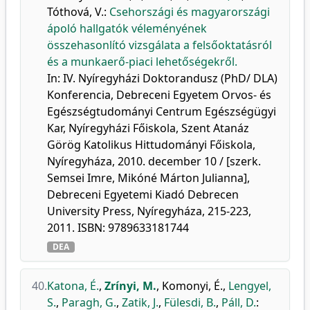
Tóthová, V.
:
Csehországi és magyarországi
ápoló hallgatók véleményének
összehasonlító vizsgálata a felsőoktatásról
és a munkaerő-piaci lehetőségekről.
In: IV. Nyíregyházi Doktorandusz (PhD/ DLA)
Konferencia, Debreceni Egyetem Orvos- és
Egészségtudományi Centrum Egészségügyi
Kar, Nyíregyházi Főiskola, Szent Atanáz
Görög Katolikus Hittudományi Főiskola,
Nyíregyháza, 2010. december 10 / [szerk.
Semsei Imre, Mikóné Márton Julianna],
Debreceni Egyetemi Kiadó Debrecen
University Press, Nyíregyháza, 215-223,
2011. ISBN: 9789633181744
DEA
40.
Katona, É.
,
Zrínyi, M.
,
Komonyi, É.
,
Lengyel,
S.
,
Paragh, G.
,
Zatik, J.
,
Fülesdi, B.
,
Páll, D.
: