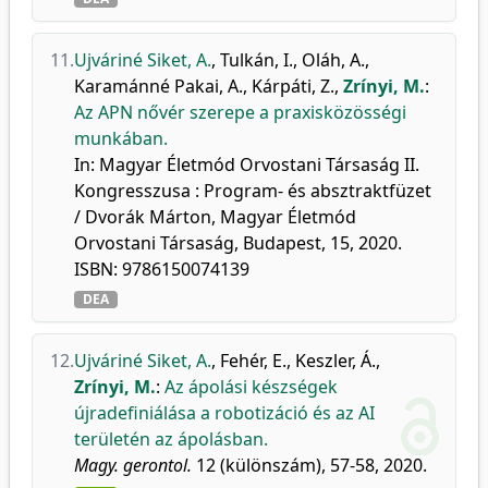
11.
Ujváriné Siket, A.
,
Tulkán, I.
,
Oláh, A.
,
Karamánné Pakai, A.
,
Kárpáti, Z.
,
Zrínyi, M.
:
Az APN nővér szerepe a praxisközösségi
munkában.
In: Magyar Életmód Orvostani Társaság II.
Kongresszusa : Program- és absztraktfüzet
/ Dvorák Márton, Magyar Életmód
Orvostani Társaság, Budapest, 15, 2020.
ISBN: 9786150074139
DEA
12.
Ujváriné Siket, A.
,
Fehér, E.
,
Keszler, Á.
,
Zrínyi, M.
:
Az ápolási készségek
újradefiniálása a robotizáció és az AI
területén az ápolásban.
Magy. gerontol.
12 (különszám), 57-58, 2020.