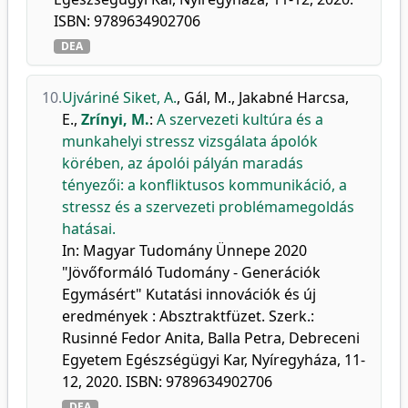
ISBN: 9789634902706
DEA
10.
Ujváriné Siket, A.
,
Gál, M.
,
Jakabné Harcsa,
E.
,
Zrínyi, M.
:
A szervezeti kultúra és a
munkahelyi stressz vizsgálata ápolók
körében, az ápolói pályán maradás
tényezői: a konfliktusos kommunikáció, a
stressz és a szervezeti problémamegoldás
hatásai.
In: Magyar Tudomány Ünnepe 2020
"Jövőformáló Tudomány - Generációk
Egymásért" Kutatási innovációk és új
eredmények : Absztraktfüzet. Szerk.:
Rusinné Fedor Anita, Balla Petra, Debreceni
Egyetem Egészségügyi Kar, Nyíregyháza, 11-
12, 2020. ISBN: 9789634902706
DEA