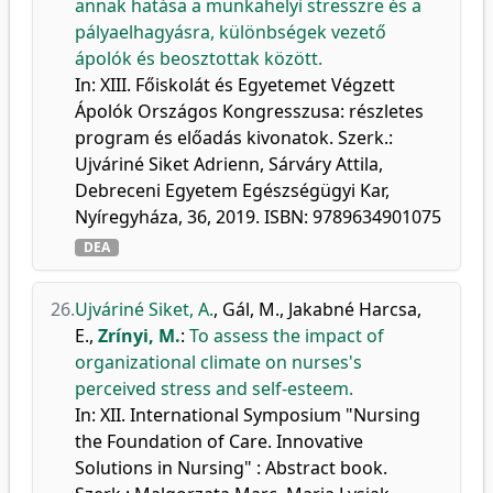
annak hatása a munkahelyi stresszre és a
pályaelhagyásra, különbségek vezető
ápolók és beosztottak között.
In: XIII. Főiskolát és Egyetemet Végzett
Ápolók Országos Kongresszusa: részletes
program és előadás kivonatok. Szerk.:
Ujváriné Siket Adrienn, Sárváry Attila,
Debreceni Egyetem Egészségügyi Kar,
Nyíregyháza, 36, 2019. ISBN: 9789634901075
DEA
26.
Ujváriné Siket, A.
,
Gál, M.
,
Jakabné Harcsa,
E.
,
Zrínyi, M.
:
To assess the impact of
organizational climate on nurses's
perceived stress and self-esteem.
In: XII. International Symposium "Nursing
the Foundation of Care. Innovative
Solutions in Nursing" : Abstract book.