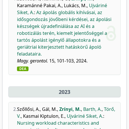
Karamánné Pakai, A.
,
Lukács, M.
,
Ujváriné
Siket, A.
:
Az ápolás globális kihívásai, az
idősgondozás jövőbeni kérdései, az ápolási
készségek újradefiniálása az AI és a
robotizálás terén, kiemelt jelentőséggel a
tartós ápolást igénylő állapotokra és a
geriátriai kiterjesztett hatáskörű ápoló
feladataira.
Magy. gerontol.
15, 101-103, 2024.
DEA
2023
2.
Szőllősi, A.
,
Gál, M.
,
Zrínyi, M.
,
Barth, A.
,
Törő,
V.
,
Kasmai Kiptulon, E.
,
Ujváriné Siket, A.
:
Nursing workload characteristics and