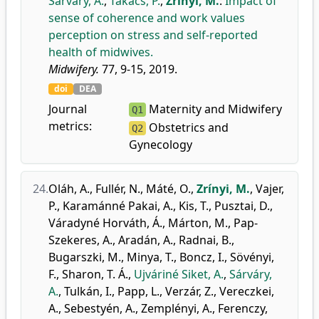
Sárváry, A.
,
Takács, P.
,
Zrínyi, M.
:
Impact of
sense of coherence and work values
perception on stress and self-reported
health of midwives.
Midwifery.
77, 9-15, 2019.
doi
DEA
Journal
Maternity and Midwifery
Q1
metrics:
Obstetrics and
Q2
Gynecology
24.
Oláh, A.
,
Fullér, N.
,
Máté, O.
,
Zrínyi, M.
,
Vajer,
P.
,
Karamánné Pakai, A.
,
Kis, T.
,
Pusztai, D.
,
Váradyné Horváth, Á.
,
Márton, M.
,
Pap-
Szekeres, A.
,
Aradán, A.
,
Radnai, B.
,
Bugarszki, M.
,
Minya, T.
,
Boncz, I.
,
Sövényi,
F.
,
Sharon, T. Á.
,
Ujváriné Siket, A.
,
Sárváry,
A.
,
Tulkán, I.
,
Papp, L.
,
Verzár, Z.
,
Vereczkei,
A.
,
Sebestyén, A.
,
Zemplényi, A.
,
Ferenczy,