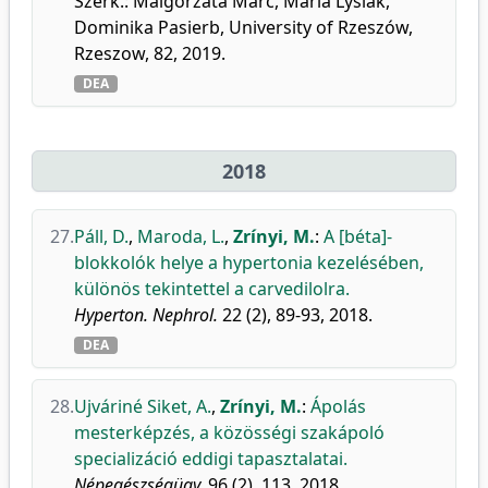
Szerk.: Malgorzata Marc, Maria Lysiak,
Dominika Pasierb, University of Rzeszów,
Rzeszow, 82, 2019.
DEA
2018
27.
Páll, D.
,
Maroda, L.
,
Zrínyi, M.
:
A [béta]-
blokkolók helye a hypertonia kezelésében,
különös tekintettel a carvedilolra.
Hyperton. Nephrol.
22 (2), 89-93, 2018.
DEA
28.
Ujváriné Siket, A.
,
Zrínyi, M.
:
Ápolás
mesterképzés, a közösségi szakápoló
specializáció eddigi tapasztalatai.
Népegészségügy.
96 (2), 113, 2018.