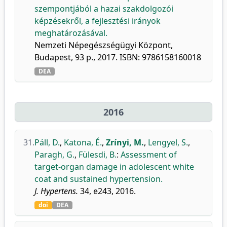
szempontjából a hazai szakdolgozói
képzésekről, a fejlesztési irányok
meghatározásával.
Nemzeti Népegészségügyi Központ,
Budapest, 93 p., 2017. ISBN: 9786158160018
DEA
2016
31.
Páll, D.
,
Katona, É.
,
Zrínyi, M.
,
Lengyel, S.
,
Paragh, G.
,
Fülesdi, B.
:
Assessment of
target-organ damage in adolescent white
coat and sustained hypertension.
J. Hypertens.
34, e243, 2016.
doi
DEA