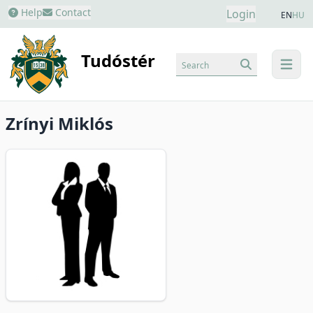
Help
Contact
Login
EN
HU
Tudóstér
Search
menu
Zrínyi Miklós