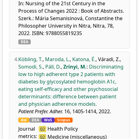
In: Nursing of the 21st Century in the
Process of Changes 2022 : Book of Abstracts.
Szerk.: Mária Semanisinová, Constantine the
Philosopher University in Nitra, Nitra, 78,
2022. ISBN: 9788055819235
DEA
4.
Köbling, T.
,
Maroda, L.
,
Katona, É.
,
Váradi, Z.
,
Somodi, S.
,
Páll, D.
,
Zrínyi, M.
:
Discriminating
low to high adherent type 2 patients with
diabetes by glycosylated hemoglobin A1c,
eating self-efficacy and other psychosocial
determinants: difference between patient
and physician adherence models.
Patient Prefer. Adher.
16, 1405-1414, 2022.
doi
DEA
WoS
Scopus
Journal
Health Policy
Q2
metrics:
Medicine (miscellaneous)
Q2