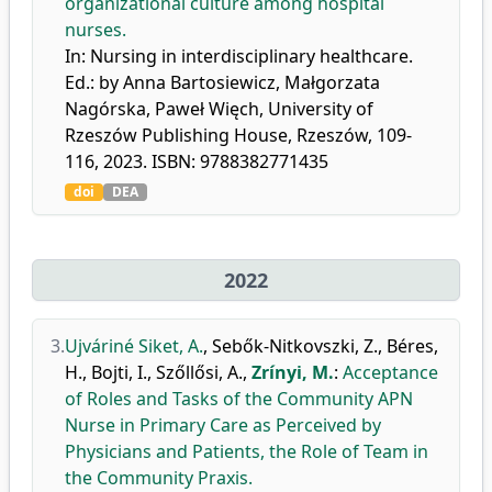
organizational culture among hospital
nurses.
In: Nursing in interdisciplinary healthcare.
Ed.: by Anna Bartosiewicz, Małgorzata
Nagórska, Paweł Więch, University of
Rzeszów Publishing House, Rzeszów, 109-
116, 2023. ISBN: 9788382771435
doi
DEA
2022
3.
Ujváriné Siket, A.
,
Sebők-Nitkovszki, Z.
,
Béres,
H.
,
Bojti, I.
,
Szőllősi, A.
,
Zrínyi, M.
:
Acceptance
of Roles and Tasks of the Community APN
Nurse in Primary Care as Perceived by
Physicians and Patients, the Role of Team in
the Community Praxis.