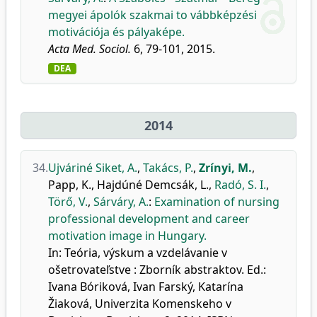
megyei ápolók szakmai to vábbképzési
motivációja és pályaképe.
Acta Med. Sociol.
6, 79-101, 2015.
DEA
2014
34.
Ujváriné Siket, A.
,
Takács, P.
,
Zrínyi, M.
,
Papp, K.
,
Hajdúné Demcsák, L.
,
Radó, S. I.
,
Törő, V.
,
Sárváry, A.
:
Examination of nursing
professional development and career
motivation image in Hungary.
In: Teória, výskum a vzdelávanie v
ošetrovateľstve : Zborník abstraktov. Ed.:
Ivana Bóriková, Ivan Farský, Katarína
Žiaková, Univerzita Komenskeho v