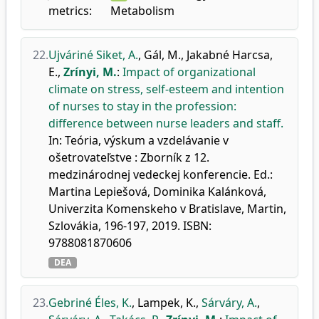
metrics:
Metabolism
22.
Ujváriné Siket, A.
,
Gál, M.
,
Jakabné Harcsa,
E.
,
Zrínyi, M.
:
Impact of organizational
climate on stress, self-esteem and intention
of nurses to stay in the profession:
difference between nurse leaders and staff.
In: Teória, výskum a vzdelávanie v
ošetrovateľstve : Zborník z 12.
medzinárodnej vedeckej konferencie. Ed.:
Martina Lepiešová, Dominika Kalánková,
Univerzita Komenskeho v Bratislave, Martin,
Szlovákia, 196-197, 2019. ISBN:
9788081870606
DEA
23.
Gebriné Éles, K.
,
Lampek, K.
,
Sárváry, A.
,