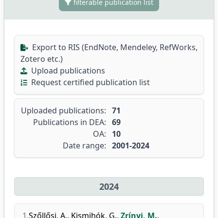
filterable publication list
Export to RIS (EndNote, Mendeley, RefWorks,
Zotero etc.)
Upload publications
Request certified publication list
Uploaded publications:
71
Publications in DEA:
69
OA:
10
Date range:
2001-2024
2024
1.
Szőllősi, A.
,
Kismihók, G.
,
Zrínyi, M.
,