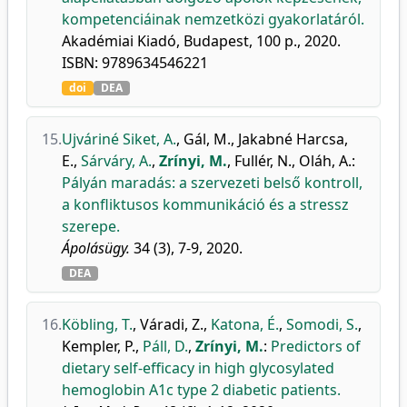
kompetenciáinak nemzetközi gyakorlatáról.
Akadémiai Kiadó, Budapest, 100 p., 2020.
ISBN: 9789634546221
doi
DEA
15.
Ujváriné Siket, A.
,
Gál, M.
,
Jakabné Harcsa,
E.
,
Sárváry, A.
,
Zrínyi, M.
,
Fullér, N.
,
Oláh, A.
:
Pályán maradás: a szervezeti belső kontroll,
a konfliktusos kommunikáció és a stressz
szerepe.
Ápolásügy.
34 (3), 7-9, 2020.
DEA
16.
Köbling, T.
,
Váradi, Z.
,
Katona, É.
,
Somodi, S.
,
Kempler, P.
,
Páll, D.
,
Zrínyi, M.
:
Predictors of
dietary self-efficacy in high glycosylated
hemoglobin A1c type 2 diabetic patients.