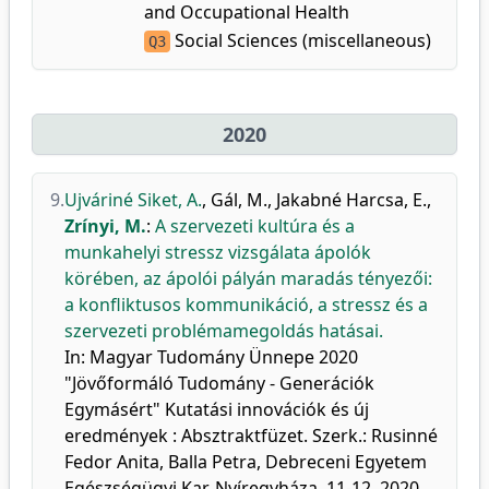
and Occupational Health
Social Sciences (miscellaneous)
Q3
2020
9.
Ujváriné Siket, A.
,
Gál, M.
,
Jakabné Harcsa, E.
,
Zrínyi, M.
:
A szervezeti kultúra és a
munkahelyi stressz vizsgálata ápolók
körében, az ápolói pályán maradás tényezői:
a konfliktusos kommunikáció, a stressz és a
szervezeti problémamegoldás hatásai.
In: Magyar Tudomány Ünnepe 2020
"Jövőformáló Tudomány - Generációk
Egymásért" Kutatási innovációk és új
eredmények : Absztraktfüzet. Szerk.: Rusinné
Fedor Anita, Balla Petra, Debreceni Egyetem
Egészségügyi Kar, Nyíregyháza, 11-12, 2020.