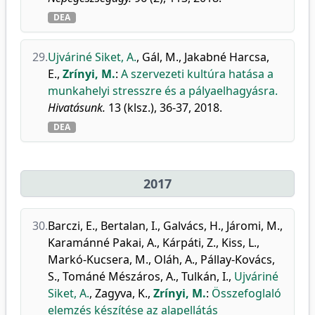
DEA
29.
Ujváriné Siket, A.
,
Gál, M.
,
Jakabné Harcsa,
E.
,
Zrínyi, M.
:
A szervezeti kultúra hatása a
munkahelyi stresszre és a pályaelhagyásra.
Hivatásunk.
13 (klsz.), 36-37, 2018.
DEA
2017
30.
Barczi, E.
,
Bertalan, I.
,
Galvács, H.
,
Járomi, M.
,
Karamánné Pakai, A.
,
Kárpáti, Z.
,
Kiss, L.
,
Markó-Kucsera, M.
,
Oláh, A.
,
Pállay-Kovács,
S.
,
Tománé Mészáros, A.
,
Tulkán, I.
,
Ujváriné
Siket, A.
,
Zagyva, K.
,
Zrínyi, M.
:
Összefoglaló
elemzés készítése az alapellátás