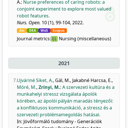
A.
:
Nurse preferences of caring robots: a
conjoint experiment to explore most valued
robot features.
Nurs. Open.
10 (1), 99-104, 2022.
doi
DEA
WoS
Scopus
Journal metrics:
Nursing (miscellaneous)
Q1
2021
7.
Ujváriné Siket, A.
,
Gál, M.
,
Jakabné Harcsa, E.
,
Móré, M.
,
Zrínyi, M.
:
A szervezeti kultúra és a
munkahelyi stressz vizsgálata ápolók
körében, az ápolói pályán maradás tényezői:
a konfliktusos kommunikáció, a stressz és a
szervezeti problémamegoldás hatásai.
In: Jövőformáló tudomány - Generációk