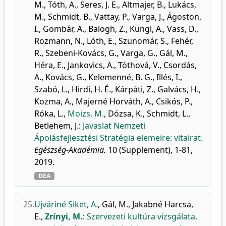
M.
,
Tóth, A.
,
Seres, J. E.
,
Altmajer, B.
,
Lukács,
M.
,
Schmidt, B.
,
Vattay, P.
,
Varga, J.
,
Ágoston,
I.
,
Gombár, A.
,
Balogh, Z.
,
Kungl, A.
,
Vass, D.
,
Rozmann, N.
,
Lóth, E.
,
Szunomár, S.
,
Fehér,
R.
,
Szebeni-Kovács, G.
,
Varga, G.
,
Gál, M.
,
Héra, E.
,
Jankovics, A.
,
Tóthová, V.
,
Csordás,
A.
,
Kovács, G.
,
Kelemenné, B. G.
,
Illés, I.
,
Szabó, L.
,
Hirdi, H. É.
,
Kárpáti, Z.
,
Galvács, H.
,
Kozma, A.
,
Majerné Horváth, A.
,
Csikós, P.
,
Róka, L.
,
Moizs, M.
,
Dózsa, K.
,
Schmidt, L.
,
Betlehem, J.
:
Javaslat Nemzeti
Ápolásfejlesztési Stratégia elemeire: vitairat.
Egészség-Akadémia.
10 (Supplement), 1-81,
2019.
DEA
25.
Ujváriné Siket, A.
,
Gál, M.
,
Jakabné Harcsa,
E.
,
Zrínyi, M.
:
Szervezeti kultúra vizsgálata,