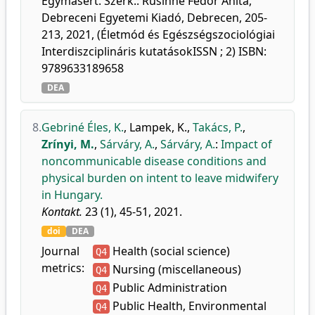
Egymásért. Szerk.: Rusinné Fedor Anita,
Debreceni Egyetemi Kiadó, Debrecen, 205-
213, 2021, (Életmód és Egészségszociológiai
Interdiszciplináris kutatásokISSN ; 2) ISBN:
9789633189658
DEA
8.
Gebriné Éles, K.
,
Lampek, K.
,
Takács, P.
,
Zrínyi, M.
,
Sárváry, A.
,
Sárváry, A.
:
Impact of
noncommunicable disease conditions and
physical burden on intent to leave midwifery
in Hungary.
Kontakt.
23 (1), 45-51, 2021.
doi
DEA
Journal
Health (social science)
Q4
metrics:
Nursing (miscellaneous)
Q4
Public Administration
Q4
Public Health, Environmental
Q4