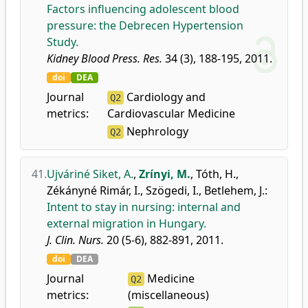
Factors influencing adolescent blood
pressure: the Debrecen Hypertension
Study.
Kidney Blood Press. Res.
34 (3), 188-195, 2011.
doi
DEA
Journal
Cardiology and
Q2
metrics:
Cardiovascular Medicine
Nephrology
Q2
41.
Ujváriné Siket, A.
,
Zrínyi, M.
,
Tóth, H.
,
Zékányné Rimár, I.
,
Szögedi, I.
,
Betlehem, J.
:
Intent to stay in nursing: internal and
external migration in Hungary.
J. Clin. Nurs.
20 (5-6), 882-891, 2011.
doi
DEA
Journal
Medicine
Q2
metrics:
(miscellaneous)