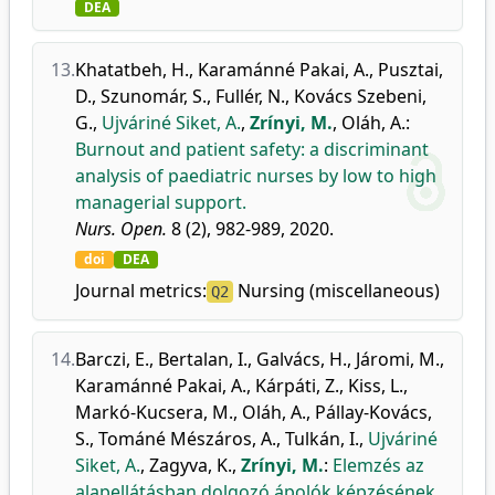
DEA
13.
Khatatbeh, H.
,
Karamánné Pakai, A.
,
Pusztai,
D.
,
Szunomár, S.
,
Fullér, N.
,
Kovács Szebeni,
G.
,
Ujváriné Siket, A.
,
Zrínyi, M.
,
Oláh, A.
:
Burnout and patient safety: a discriminant
analysis of paediatric nurses by low to high
managerial support.
Nurs. Open.
8 (2), 982-989, 2020.
doi
DEA
Journal metrics:
Nursing (miscellaneous)
Q2
14.
Barczi, E.
,
Bertalan, I.
,
Galvács, H.
,
Járomi, M.
,
Karamánné Pakai, A.
,
Kárpáti, Z.
,
Kiss, L.
,
Markó-Kucsera, M.
,
Oláh, A.
,
Pállay-Kovács,
S.
,
Tománé Mészáros, A.
,
Tulkán, I.
,
Ujváriné
Siket, A.
,
Zagyva, K.
,
Zrínyi, M.
:
Elemzés az
alapellátásban dolgozó ápolók képzésének,