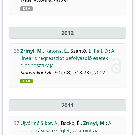
ISBN: 9789634737292
DEA
2012
36.
Zrínyi, M.
,
Katona, É.
,
Szántó, I.
,
Páll, D.
:
A
lineáris regressziót befolyásoló esetek
diagnosztikája.
Statisztikai Szle.
90 (7-8), 718-732, 2012.
DEA
2011
37.
Ujváriné Siket, A.
,
Becka, É.
,
Zrínyi, M.
:
A
gondozási szükséglet, valamint az