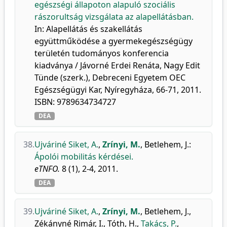
egészségi állapoton alapuló szociális
rászorultság vizsgálata az alapellátásban.
In: Alapellátás és szakellátás
együttműködése a gyermekegészségügy
területén tudományos konferencia
kiadványa / Jávorné Erdei Renáta, Nagy Edit
Tünde (szerk.), Debreceni Egyetem OEC
Egészségügyi Kar, Nyíregyháza, 66-71, 2011.
ISBN: 9789634734727
DEA
38.
Ujváriné Siket, A.
,
Zrínyi, M.
,
Betlehem, J.
:
Ápolói mobilitás kérdései.
eTNFO.
8 (1), 2-4, 2011.
DEA
39.
Ujváriné Siket, A.
,
Zrínyi, M.
,
Betlehem, J.
,
Zékányné Rimár, I.
,
Tóth, H.
,
Takács, P.
,