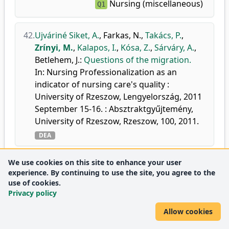
Nursing (miscellaneous)
Q1
42.
Ujváriné Siket, A.
,
Farkas, N.
,
Takács, P.
,
Zrínyi, M.
,
Kalapos, I.
,
Kósa, Z.
,
Sárváry, A.
,
Betlehem, J.
:
Questions of the migration.
In: Nursing Professionalization as an
indicator of nursing care's quality :
University of Rzeszow, Lengyelország, 2011
September 15-16. : Absztraktgyűjtemény,
University of Rzeszow, Rzeszow, 100, 2011.
DEA
We use cookies on this site to enhance your user
43.
Katona, É.
,
Zrínyi, M.
,
Lengyel, S.
,
Komonyi,
experience. By continuing to use the site, you agree to the
É.
,
Paragh, G.
,
Zatik, J.
,
Nagy, G.
,
Fülesdi, B.
,
use of cookies.
Páll, D.
:
The prevalence of adolescent
Privacy policy
hypertension in Hungary: the Debrecen
Allow cookies
hypertension study.
Blood Press.
20 (3), 134-139, 2011.