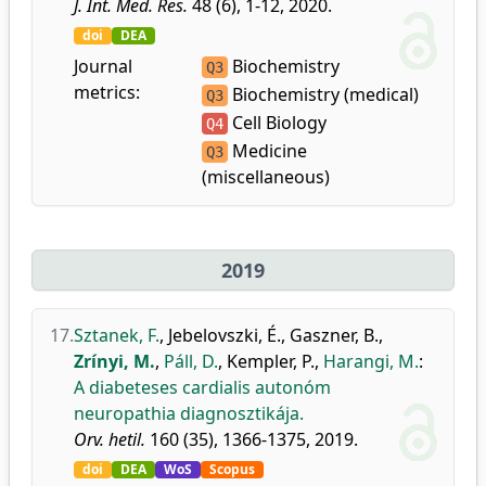
J. Int. Med. Res.
48 (6), 1-12, 2020.
doi
DEA
Journal
Biochemistry
Q3
metrics:
Biochemistry (medical)
Q3
Cell Biology
Q4
Medicine
Q3
(miscellaneous)
2019
17.
Sztanek, F.
,
Jebelovszki, É.
,
Gaszner, B.
,
Zrínyi, M.
,
Páll, D.
,
Kempler, P.
,
Harangi, M.
:
A diabeteses cardialis autonóm
neuropathia diagnosztikája.
Orv. hetil.
160 (35), 1366-1375, 2019.
doi
DEA
WoS
Scopus