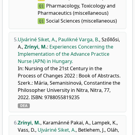
Pharmacology, Toxicology and
Q1
Pharmaceutics (miscellaneous)
Social Sciences (miscellaneous)
Q1
5.
Ujváriné Siket, A.
,
Paulikné Varga, B.
,
Szőllősi,
A.
,
Zrínyi, M.
:
Experiences Concerning the
Implementation of the Advance Practice
Nurse (APN) in Hungary.
In: Nursing of the 21st Century in the
Process of Changes 2022 : Book of Abstracts.
Szerk.: Mária, Semanisinová, Constantine the
Philosopher University in Nitra, Nitra, 77,
2022. ISBN: 9788055819235
DEA
6.
Zrínyi, M.
,
Karamánné Pakai, A.
,
Lampek, K.
,
Vass, D.
,
Ujváriné Siket, A.
,
Betlehem, J.
,
Oláh,