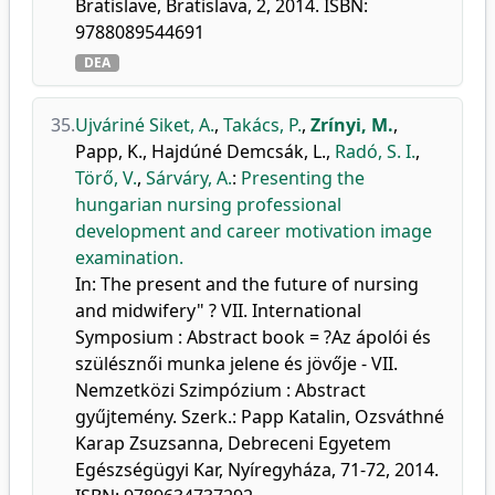
Bratislave, Bratislava, 2, 2014. ISBN:
9788089544691
DEA
35.
Ujváriné Siket, A.
,
Takács, P.
,
Zrínyi, M.
,
Papp, K.
,
Hajdúné Demcsák, L.
,
Radó, S. I.
,
Törő, V.
,
Sárváry, A.
:
Presenting the
hungarian nursing professional
development and career motivation image
examination.
In: The present and the future of nursing
and midwifery" ? VII. International
Symposium : Abstract book = ?Az ápolói és
szülésznői munka jelene és jövője - VII.
Nemzetközi Szimpózium : Abstract
gyűjtemény. Szerk.: Papp Katalin, Ozsváthné
Karap Zsuzsanna, Debreceni Egyetem
Egészségügyi Kar, Nyíregyháza, 71-72, 2014.