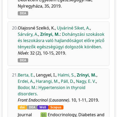
Nyíregyháza, 35, 2019.
DEA
20.
Olajosné Szelkó, K.
,
Ujváriné Siket, A.
,
Sárváry, A.
,
Zrínyi, M.
:
Dohányzási szokások
és leszokásra való hajlandóságot előre jelző
tényezők egészségügyi dolgozók körében.
Nővér.
32 (2), 10-15, 2019.
DEA
21.
Berta, E.
,
Lengyel, I.
,
Halmi, S.
,
Zrínyi, M.
,
Erdei, A.
,
Harangi, M.
,
Páll, D.
,
Nagy, E. V.
,
Bodor, M.
:
Hypertension in thyroid
disorders.
Front Endocrinol (Lausanne).
10, 1-11, 2019.
doi
DEA
WoS
Scopus
Journal
Endocrinology, Diabetes and
Q1