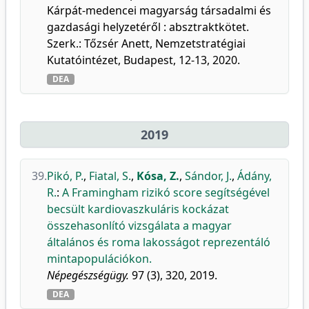
Kárpát-medencei magyarság társadalmi és
gazdasági helyzetéről : absztraktkötet.
Szerk.: Tőzsér Anett, Nemzetstratégiai
Kutatóintézet, Budapest, 12-13, 2020.
DEA
2019
39.
Pikó, P.
,
Fiatal, S.
,
Kósa, Z.
,
Sándor, J.
,
Ádány,
R.
:
A Framingham rizikó score segítségével
becsült kardiovaszkuláris kockázat
összehasonlító vizsgálata a magyar
általános és roma lakosságot reprezentáló
mintapopulációkon.
Népegészségügy.
97 (3), 320, 2019.
DEA