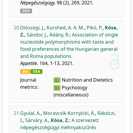
Népegészségügy.
98 (2), 269, 2021.
DEA
20.
Diószegi, J.
,
Kurshed, A. A. M.
,
Pikó, P.
,
Kósa,
Z.
,
Sándor, J.
,
Ádány, R.
:
Association of single
nucleotide polymorphisms with taste and
food preferences of the Hungarian general
and Roma populations.
Appetite.
164, 1-13, 2021.
doi
DEA
Journal
Nutrition and Dietetics
Q1
metrics:
Psychology
Q1
(miscellaneous)
21.
Gyulai, A.
,
Moravcsik-Kornyicki, Á.
,
Rákóczi,
I.
,
Sárváry, A.
,
Kósa, Z.
:
A szervezett
népegészségügyi méhnyakszűrés