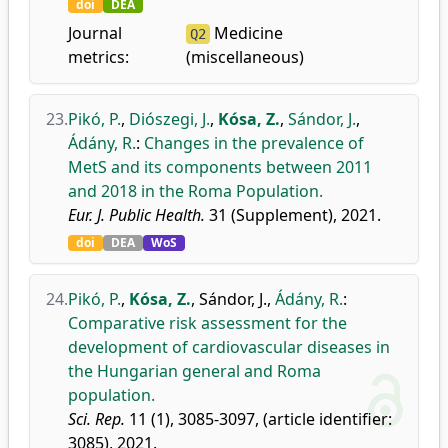
doi
DEA
Journal
Medicine
Q2
metrics:
(miscellaneous)
23.
Pikó, P.
,
Diószegi, J.
,
Kósa, Z.
,
Sándor, J.
,
Ádány, R.
:
Changes in the prevalence of
MetS and its components between 2011
and 2018 in the Roma Population.
Eur. J. Public Health.
31 (Supplement), 2021.
doi
DEA
WoS
24.
Pikó, P.
,
Kósa, Z.
,
Sándor, J.
,
Ádány, R.
:
Comparative risk assessment for the
development of cardiovascular diseases in
the Hungarian general and Roma
population.
Sci. Rep.
11 (1), 3085-3097, (article identifier:
3085), 2021.