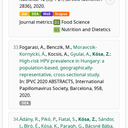
2836), 2020.
doi
DEA
WoS
Scopus
Journal metrics:
Food Science
D1
Nutrition and Dietetics
Q1
33.
Fogarasi, A.
,
Benczik, M.
,
Moravcsik-
Kornyicki, Á.
,
Kocsis, A.
,
Gyulai, A.
,
Kósa, Z.
:
High-risk HPV prevalence in Hungary: a
population-based, geographically-
representative, cross-sectional study.
In: IPVC 2020 ABSTRACTS, International
Papillomavirus Society, Barcelona, 958,
2020.
DEA
34.
Ádány, R.
,
Pikó, P.
,
Fiatal, S.
,
Kósa, Z.
,
Sándor,
J.
,
Bíró, É.
,
Kósa, K.
,
Paragh, G.
,
Bácsné Bába,