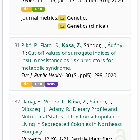
Genes.
11, 1-13, (article identifier: 516), 2020.
doi
DEA
Journal metrics:
Genetics
Q2
Genetics (clinical)
Q2
31.
Pikó, P.
,
Fiatal, S.
,
Kósa, Z.
,
Sándor, J.
,
Ádány,
R.
:
Cut-off values of surrogate indices of
insulin resistance as risk predictors for
metabolic syndrome.
Eur. J. Public Health.
30 (Suppl5), 299, 2020.
doi
DEA
WoS
32.
Llanaj, E.
,
Vincze, F.
,
Kósa, Z.
,
Sándor, J.
,
Diószegi, J.
,
Ádány, R.
:
Dietary Profile and
Nutritional Status of the Roma Population
Living in Segregated Colonies in Northeast
Hungary.
Nutrients.
12 (9), 1-21, (article identifier: