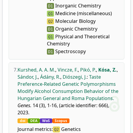
Inorganic Chemistry
D1
Medicine (miscellaneous)
Q1
Molecular Biology
Q2
Organic Chemistry
D1
Physical and Theoretical
Q1
Chemistry
Spectroscopy
D1
7.
Kurshed, A. A. M.
,
Vincze, F.
,
Pikó, P.
,
Kósa, Z.
,
Sándor, J.
,
Ádány, R.
,
Diószegi, J.
:
Taste
Preference-Related Genetic Polymorphisms
Modify Alcohol Consumption Behavior of the
Hungarian General and Roma Populations.
Genes.
14 (3), 1-16, (article identifier: 666),
2023.
doi
DEA
WoS
Scopus
Journal metrics:
Genetics
Q2