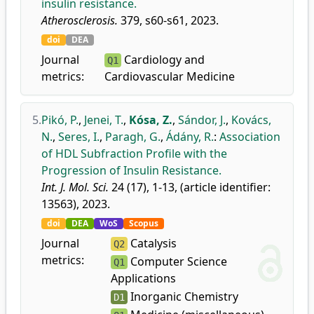
insulin resistance.
Atherosclerosis.
379, s60-s61, 2023.
doi
DEA
Journal
Cardiology and
Q1
metrics:
Cardiovascular Medicine
5.
Pikó, P.
,
Jenei, T.
,
Kósa, Z.
,
Sándor, J.
,
Kovács,
N.
,
Seres, I.
,
Paragh, G.
,
Ádány, R.
:
Association
of HDL Subfraction Profile with the
Progression of Insulin Resistance.
Int. J. Mol. Sci.
24 (17), 1-13, (article identifier:
13563), 2023.
doi
DEA
WoS
Scopus
Journal
Catalysis
Q2
metrics:
Computer Science
Q1
Applications
Inorganic Chemistry
D1