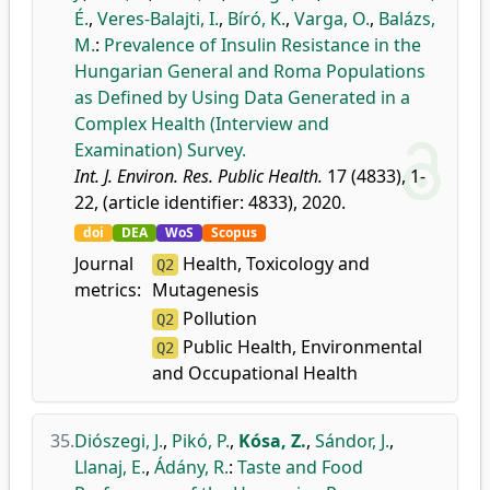
É.
,
Veres-Balajti, I.
,
Bíró, K.
,
Varga, O.
,
Balázs,
M.
:
Prevalence of Insulin Resistance in the
Hungarian General and Roma Populations
as Defined by Using Data Generated in a
Complex Health (Interview and
Examination) Survey.
Int. J. Environ. Res. Public Health.
17 (4833), 1-
22, (article identifier: 4833), 2020.
doi
DEA
WoS
Scopus
Journal
Health, Toxicology and
Q2
metrics:
Mutagenesis
Pollution
Q2
Public Health, Environmental
Q2
and Occupational Health
35.
Diószegi, J.
,
Pikó, P.
,
Kósa, Z.
,
Sándor, J.
,
Llanaj, E.
,
Ádány, R.
:
Taste and Food