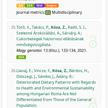
doi
DEA
WoS
Scopus
Journal metrics:
Multidisciplinary
D1
25.
Törő, V.
,
Takács, P.
,
Kósa, Z.
,
Radó, S. I.
,
Szelesné Árokszállási, A.
,
Sárváry, A.
:
Cukorbetegek háziorvosi ellátásának
minőségvizsgálata.
Magy. gerontol.
13 (Klsz.), 133-134, 2021.
DEA
26.
Llanaj, E.
,
Vincze, F.
,
Kósa, Z.
,
Bárdos, H.
,
Diószegi, J.
,
Sándor, J.
,
Ádány, R.
:
Deteriorated Dietary Patterns with Regards
to Health and Environmental Sustainability
among Hungarian Roma Are Not
Differentiated from Those of the General
Population.