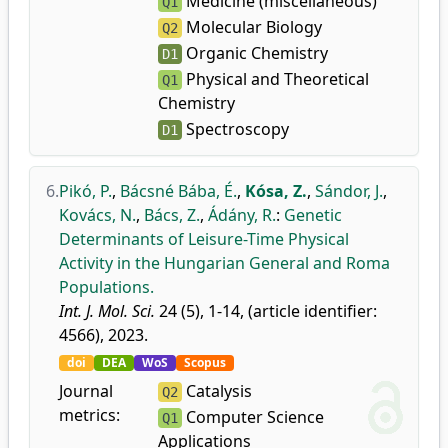
Medicine (miscellaneous)
Q1
Molecular Biology
Q2
Organic Chemistry
D1
Physical and Theoretical
Q1
Chemistry
Spectroscopy
D1
6.
Pikó, P.
,
Bácsné Bába, É.
,
Kósa, Z.
,
Sándor, J.
,
Kovács, N.
,
Bács, Z.
,
Ádány, R.
:
Genetic
Determinants of Leisure-Time Physical
Activity in the Hungarian General and Roma
Populations.
Int. J. Mol. Sci.
24 (5), 1-14, (article identifier:
4566), 2023.
doi
DEA
WoS
Scopus
Journal
Catalysis
Q2
metrics:
Computer Science
Q1
Applications