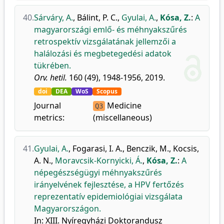
40.
Sárváry, A.
,
Bálint, P. C.
,
Gyulai, A.
,
Kósa, Z.
:
A
magyarországi emlő- és méhnyakszűrés
retrospektív vizsgálatának jellemzői a
halálozási és megbetegedési adatok
tükrében.
Orv. hetil.
160 (49), 1948-1956, 2019.
doi
DEA
WoS
Scopus
Journal
Medicine
Q3
metrics:
(miscellaneous)
41.
Gyulai, A.
,
Fogarasi, I. A.
,
Benczik, M.
,
Kocsis,
A. N.
,
Moravcsik-Kornyicki, Á.
,
Kósa, Z.
:
A
népegészségügyi méhnyakszűrés
irányelvének fejlesztése, a HPV fertőzés
reprezentatív epidemiológiai vizsgálata
Magyarországon.
In: XIII. Nyíregyházi Doktorandusz