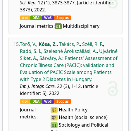
Sci. Rep.
12 (1), 3873-3877, (article identifier:
3873), 2022.
doi
DEA
WoS
Scopus
Journal metrics:
Multidisciplinary
D1
15.
Törő, V.
,
Kósa, Z.
,
Takács, P.
,
Széll, R. F.
,
Radó, S. I.
,
Szelesné Árokszállási, A.
,
Ujváriné
Siket, A.
,
Sárváry, A.
:
Patients' Assessment of
Chronic Illness Care (PACIC): validation and
Evaluation of PACIC Scale among Patients
with Type 2 Diabetes in Hungary.
Int. J. Integr. Care.
22 (3), 1-12, (article
identifier: 5), 2022.
doi
DEA
WoS
Scopus
Journal
Health Policy
Q2
metrics:
Health (social science)
Q2
Sociology and Political
Q1