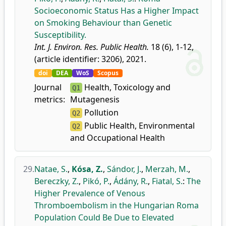
Socioeconomic Status Has a Higher Impact
on Smoking Behaviour than Genetic
Susceptibility.
Int. J. Environ. Res. Public Health.
18 (6), 1-12,
(article identifier: 3206), 2021.
doi
DEA
WoS
Scopus
Journal
Health, Toxicology and
Q1
metrics:
Mutagenesis
Pollution
Q2
Public Health, Environmental
Q2
and Occupational Health
29.
Natae, S.
,
Kósa, Z.
,
Sándor, J.
,
Merzah, M.
,
Bereczky, Z.
,
Pikó, P.
,
Ádány, R.
,
Fiatal, S.
:
The
Higher Prevalence of Venous
Thromboembolism in the Hungarian Roma
Population Could Be Due to Elevated