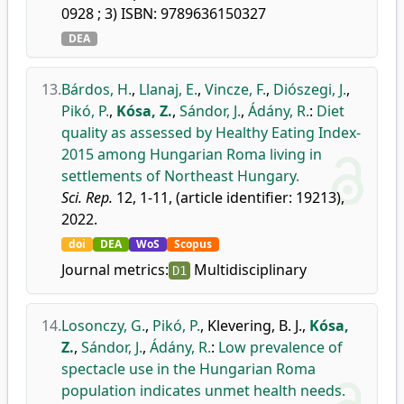
0928 ; 3) ISBN: 9789636150327
DEA
13.
Bárdos, H.
,
Llanaj, E.
,
Vincze, F.
,
Diószegi, J.
,
Pikó, P.
,
Kósa, Z.
,
Sándor, J.
,
Ádány, R.
:
Diet
quality as assessed by Healthy Eating Index-
2015 among Hungarian Roma living in
settlements of Northeast Hungary.
Sci. Rep.
12, 1-11, (article identifier: 19213),
2022.
doi
DEA
WoS
Scopus
Journal metrics:
Multidisciplinary
D1
14.
Losonczy, G.
,
Pikó, P.
,
Klevering, B. J.
,
Kósa,
Z.
,
Sándor, J.
,
Ádány, R.
:
Low prevalence of
spectacle use in the Hungarian Roma
population indicates unmet health needs.