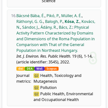
Science
16.
Bácsné Bába, É.
,
Pikó, P.
,
Müller, A. É.
,
Ráthonyi, G. G.
,
Balogh, P.
,
Kósa, Z.
,
Kovács,
N.
,
Sándor, J.
,
Ádány, R.
,
Bács, Z.
:
Physical
Activity Pattern Characterized by Domains
and Dimensions of the Roma Population in
Comparison with That of the General
Population in Northeast Hungary.
Int. J. Environ. Res. Public Health.
19 (6), 1-14,
(article identifier: 3545), 2022.
doi
DEA
WoS
Scopus
Journal
Health, Toxicology and
Q2
metrics:
Mutagenesis
Pollution
Q2
Public Health, Environmental
Q2
and Occupational Health