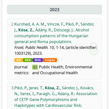
2023
2.
Kurshed, A. A. M.
,
Vincze, F.
,
Pikó, P.
,
Sándor,
J.
,
Kósa, Z.
,
Ádány, R.
,
Diószegi, J.
:
Alcohol
consumption patterns of the Hungarian
general and Roma populations.
Front. Public Health.
10, 1-14, (article identifier:
1003129), 2023.
doi
DEA
WoS
Scopus
Journal
Public Health, Environmental
Q1
metrics:
and Occupational Health
3.
Pikó, P.
,
Jenei, T.
,
Kósa, Z.
,
Sándor, J.
,
Kovács,
N.
,
Seres, I.
,
Paragh, G.
,
Ádány, R.
:
Association
of CETP Gene Polymorphisms and
Haplotypes with Cardiovascular Risk.