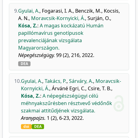
9.
Gyulai, A.
,
Fogarasi, I. A.
,
Benczik, M.
,
Kocsis,
A. N.
,
Moravcsik-Kornyicki, Á.
,
Surján, O.
,
Kósa, Z.
:
A magas kockázatú Humán
papillómavírus genotípusok
prevalenciájának vizsgálata
Magyarországon.
Népegészségügy.
99 (2), 216, 2022.
DEA
10.
Gyulai, A.
,
Takács, P.
,
Sárváry, A.
,
Moravcsik-
Kornyicki, Á.
,
Árváné Egri, C.
,
Csire, T. B.
,
Kósa, Z.
:
A népegészségügyi célú
méhnyakszűrésben résztvevő védőnők
szakmai attitűdjének vizsgálata.
Aranypajzs.
1 (2), 6-23, 2022.
doi
DEA