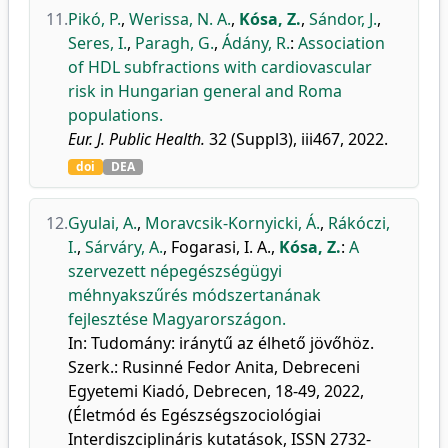
11.
Pikó, P.
,
Werissa, N. A.
,
Kósa, Z.
,
Sándor, J.
,
Seres, I.
,
Paragh, G.
,
Ádány, R.
:
Association
of HDL subfractions with cardiovascular
risk in Hungarian general and Roma
populations.
Eur. J. Public Health.
32 (Suppl3), iii467, 2022.
doi
DEA
12.
Gyulai, A.
,
Moravcsik-Kornyicki, Á.
,
Rákóczi,
I.
,
Sárváry, A.
,
Fogarasi, I. A.
,
Kósa, Z.
:
A
szervezett népegészségügyi
méhnyakszűrés módszertanának
fejlesztése Magyarországon.
In: Tudomány: iránytű az élhető jövőhöz.
Szerk.: Rusinné Fedor Anita, Debreceni
Egyetemi Kiadó, Debrecen, 18-49, 2022,
(Életmód és Egészségszociológiai
Interdiszciplináris kutatások, ISSN 2732-