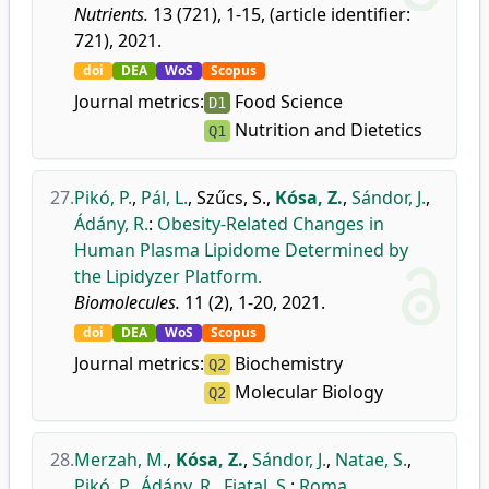
Nutrients.
13 (721), 1-15, (article identifier:
721), 2021.
doi
DEA
WoS
Scopus
Journal metrics:
Food Science
D1
Nutrition and Dietetics
Q1
27.
Pikó, P.
,
Pál, L.
,
Szűcs, S.
,
Kósa, Z.
,
Sándor, J.
,
Ádány, R.
:
Obesity-Related Changes in
Human Plasma Lipidome Determined by
the Lipidyzer Platform.
Biomolecules.
11 (2), 1-20, 2021.
doi
DEA
WoS
Scopus
Journal metrics:
Biochemistry
Q2
Molecular Biology
Q2
28.
Merzah, M.
,
Kósa, Z.
,
Sándor, J.
,
Natae, S.
,
Pikó, P.
,
Ádány, R.
,
Fiatal, S.
:
Roma