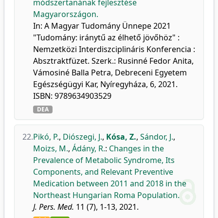
módszertanának fejlesztése
Magyarországon.
In: A Magyar Tudomány Ünnepe 2021
"Tudomány: iránytű az élhető jövőhöz" :
Nemzetközi Interdiszciplináris Konferencia :
Absztraktfüzet. Szerk.: Rusinné Fedor Anita,
Vámosiné Balla Petra, Debreceni Egyetem
Egészségügyi Kar, Nyíregyháza, 6, 2021.
ISBN: 9789634903529
DEA
22.
Pikó, P.
,
Diószegi, J.
,
Kósa, Z.
,
Sándor, J.
,
Moizs, M.
,
Ádány, R.
:
Changes in the
Prevalence of Metabolic Syndrome, Its
Components, and Relevant Preventive
Medication between 2011 and 2018 in the
Northeast Hungarian Roma Population.
J. Pers. Med.
11 (7), 1-13, 2021.