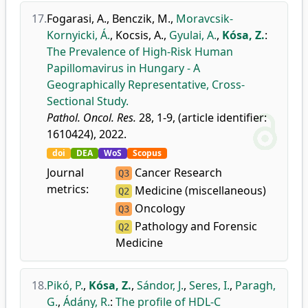
17.
Fogarasi, A.
,
Benczik, M.
,
Moravcsik-
Kornyicki, Á.
,
Kocsis, A.
,
Gyulai, A.
,
Kósa, Z.
:
The Prevalence of High-Risk Human
Papillomavirus in Hungary - A
Geographically Representative, Cross-
Sectional Study.
Pathol. Oncol. Res.
28, 1-9, (article identifier:
1610424), 2022.
doi
DEA
WoS
Scopus
Journal
Cancer Research
Q3
metrics:
Medicine (miscellaneous)
Q2
Oncology
Q3
Pathology and Forensic
Q2
Medicine
18.
Pikó, P.
,
Kósa, Z.
,
Sándor, J.
,
Seres, I.
,
Paragh,
G.
,
Ádány, R.
:
The profile of HDL-C