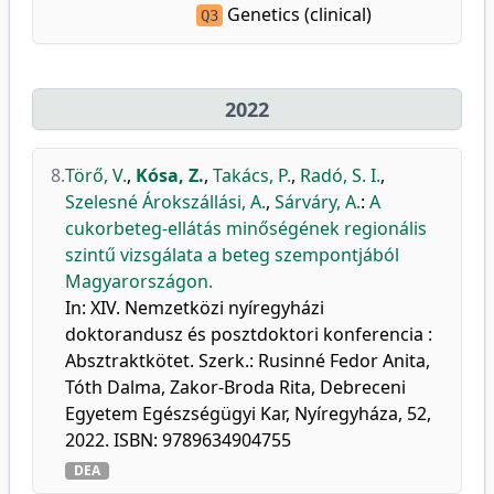
Genetics (clinical)
Q3
2022
8.
Törő, V.
,
Kósa, Z.
,
Takács, P.
,
Radó, S. I.
,
Szelesné Árokszállási, A.
,
Sárváry, A.
:
A
cukorbeteg-ellátás minőségének regionális
szintű vizsgálata a beteg szempontjából
Magyarországon.
In: XIV. Nemzetközi nyíregyházi
doktorandusz és posztdoktori konferencia :
Absztraktkötet. Szerk.: Rusinné Fedor Anita,
Tóth Dalma, Zakor-Broda Rita, Debreceni
Egyetem Egészségügyi Kar, Nyíregyháza, 52,
2022. ISBN: 9789634904755
DEA