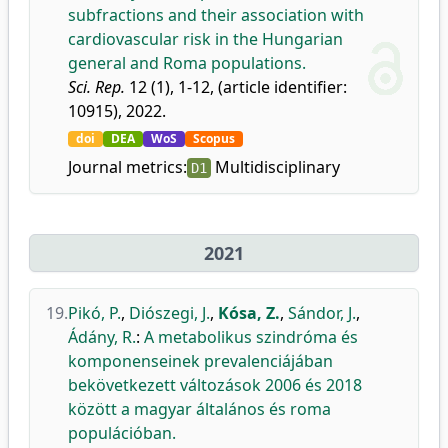
subfractions and their association with
cardiovascular risk in the Hungarian
general and Roma populations.
Sci. Rep.
12 (1), 1-12, (article identifier:
10915), 2022.
doi
DEA
WoS
Scopus
Journal metrics:
Multidisciplinary
D1
2021
19.
Pikó, P.
,
Diószegi, J.
,
Kósa, Z.
,
Sándor, J.
,
Ádány, R.
:
A metabolikus szindróma és
komponenseinek prevalenciájában
bekövetkezett változások 2006 és 2018
között a magyar általános és roma
populációban.