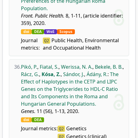
Preferences of the Hungarian Roma
Population.
Front. Public Health.
8, 1-11, (article identifier:
359), 2020.
doi
DEA
WoS
Scopus
Journal
Public Health, Environmental
Q2
metrics:
and Occupational Health
36.
Pikó, P.
,
Fiatal, S.
,
Werissa, N. A.
,
Bekele, B. B.
,
Rácz, G.
,
Kósa, Z.
,
Sándor, J.
,
Ádány, R.
:
The
Effect of Haplotypes in the CETP and LIPC
Genes on the Triglycerides to HDL-C Ratio
and Its Components in the Roma and
Hungarian General Populations.
Genes.
11 (56), 1-13, 2020.
doi
DEA
Journal metrics:
Genetics
Q2
Genetics (clinical)
Q2