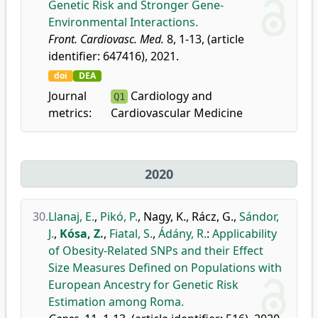
Genetic Risk and Stronger Gene-
Environmental Interactions.
Front. Cardiovasc. Med.
8, 1-13, (article
identifier: 647416), 2021.
doi
DEA
Journal
Cardiology and
Q1
metrics:
Cardiovascular Medicine
2020
30.
Llanaj, E.
,
Pikó, P.
,
Nagy, K.
,
Rácz, G.
,
Sándor,
J.
,
Kósa, Z.
,
Fiatal, S.
,
Ádány, R.
:
Applicability
of Obesity-Related SNPs and their Effect
Size Measures Defined on Populations with
European Ancestry for Genetic Risk
Estimation among Roma.