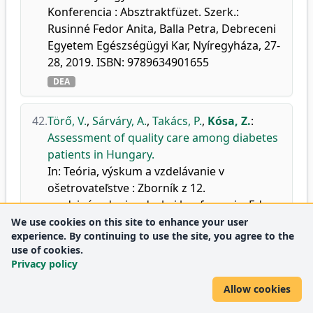
Konferencia : Absztraktfüzet. Szerk.:
Rusinné Fedor Anita, Balla Petra, Debreceni
Egyetem Egészségügyi Kar, Nyíregyháza, 27-
28, 2019. ISBN: 9789634901655
DEA
42.
Törő, V.
,
Sárváry, A.
,
Takács, P.
,
Kósa, Z.
:
Assessment of quality care among diabetes
patients in Hungary.
In: Teória, výskum a vzdelávanie v
ošetrovateľstve : Zborník z 12.
medzinárodnej vedeckej konferencie. Ed.:
Martina Lepiešová, Dominika Kalánková,
We use cookies on this site to enhance your user
experience. By continuing to use the site, you agree to the
Univerzita Komenskeho v Bratislave, Martin,
use of cookies.
Szlovákia, 235-236, 2019. ISBN:
Privacy policy
9788081870606
Allow cookies
DEA