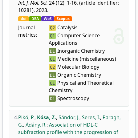
Int. J. Mol. Sci.
24 (12), 1-16, (article identifier:
10281), 2023.
doi
DEA
WoS
Scopus
Journal
Catalysis
Q2
metrics:
Computer Science
Q1
Applications
Inorganic Chemistry
D1
Medicine (miscellaneous)
Q1
Molecular Biology
Q2
Organic Chemistry
D1
Physical and Theoretical
Q1
Chemistry
Spectroscopy
D1
4.
Pikó, P.
,
Kósa, Z.
,
Sándor, J.
,
Seres, I.
,
Paragh,
G.
,
Ádány, R.
:
Association of HDL-C
subfraction profile with the progression of