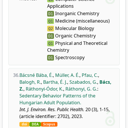
Applications
Inorganic Chemistry
D1
Medicine (miscellaneous)
Q1
Molecular Biology
Q2
Organic Chemistry
D1
Physical and Theoretical
Q1
Chemistry
Spectroscopy
D1
36.
Bácsné Bába, É.
,
Müller, A. É.
,
Pfau, C.
,
Balogh, R.
,
Bartha, É. J.
,
Szabados, G.
,
Bács,
Z.
,
Ráthonyi-Ódor, K.
,
Ráthonyi, G. G.
:
Sedentary Behavior Patterns of the
Hungarian Adult Population.
Int. J. Environ. Res. Public Health.
20 (3), 1-15,
(article identifier: 2702), 2023.
doi
DEA
Scopus