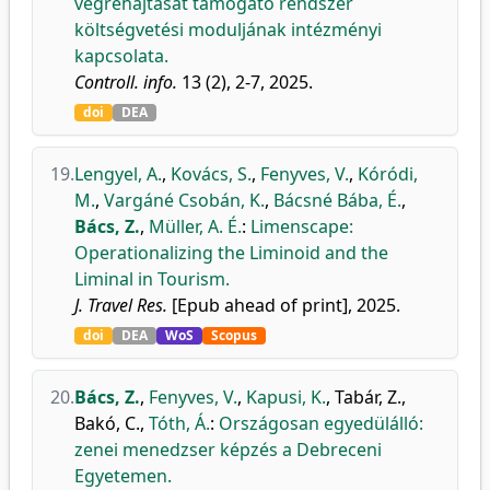
végrehajtását támogató rendszer
költségvetési moduljának intézményi
kapcsolata.
Controll. info.
13 (2), 2-7, 2025.
doi
DEA
19.
Lengyel, A.
,
Kovács, S.
,
Fenyves, V.
,
Kóródi,
M.
,
Vargáné Csobán, K.
,
Bácsné Bába, É.
,
Bács, Z.
,
Müller, A. É.
:
Limenscape:
Operationalizing the Liminoid and the
Liminal in Tourism.
J. Travel Res.
[Epub ahead of print], 2025.
doi
DEA
WoS
Scopus
20.
Bács, Z.
,
Fenyves, V.
,
Kapusi, K.
,
Tabár, Z.
,
Bakó, C.
,
Tóth, Á.
:
Országosan egyedülálló:
zenei menedzser képzés a Debreceni
Egyetemen.