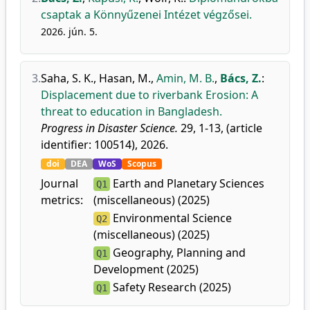
csaptak a Könnyűzenei Intézet végzősei.
2026. jún. 5.
3.
Saha, S. K.
,
Hasan, M.
,
Amin, M. B.
,
Bács, Z.
:
Displacement due to riverbank Erosion: A
threat to education in Bangladesh.
Progress in Disaster Science.
29, 1-13, (article
identifier: 100514), 2026.
doi
DEA
WoS
Scopus
Journal
Earth and Planetary Sciences
Q1
metrics:
(miscellaneous) (2025)
Environmental Science
Q2
(miscellaneous) (2025)
Geography, Planning and
Q1
Development (2025)
Safety Research (2025)
Q1