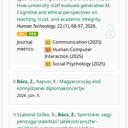
How university staff evaluate generative AI:
Cognitive and ethical perspectives on
teaching, trust, and academic integrity.
Human Technology.
22 (1), 68-97, 2026.
doi
DEA
Journal
Communication (2025)
Q2
metrics:
Human-Computer
Q3
Interaction (2025)
Social Psychology (2025)
Q2
8.
Bács, Z.
,
Kapusi, K.
:
Magyarország első
könnyűzenei diplomakoncertje.
2026. jún. 5.
9.
Szabóné Szőke, R.
,
Bács, Z.
:
Sportsiker vagy
pénzügyi stabilitás? Játékostranszfer-