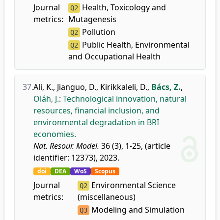
Journal
Health, Toxicology and
Q2
metrics:
Mutagenesis
Pollution
Q2
Public Health, Environmental
Q2
and Occupational Health
37.
Ali, K.
,
Jianguo, D.
,
Kirikkaleli, D.
,
Bács, Z.
,
Oláh, J.
:
Technological innovation, natural
resources, financial inclusion, and
environmental degradation in BRI
economies.
Nat. Resour. Model.
36 (3), 1-25, (article
identifier: 12373), 2023.
doi
DEA
WoS
Scopus
Journal
Environmental Science
Q2
metrics:
(miscellaneous)
Modeling and Simulation
Q3