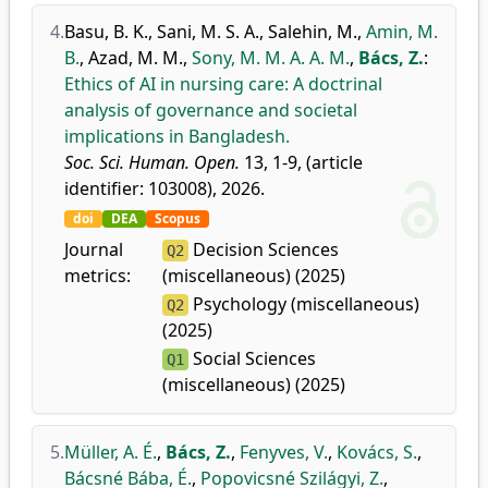
4.
Basu, B. K.
,
Sani, M. S. A.
,
Salehin, M.
,
Amin, M.
B.
,
Azad, M. M.
,
Sony, M. M. A. A. M.
,
Bács, Z.
:
Ethics of AI in nursing care: A doctrinal
analysis of governance and societal
implications in Bangladesh.
Soc. Sci. Human. Open.
13, 1-9, (article
identifier: 103008), 2026.
doi
DEA
Scopus
Journal
Decision Sciences
Q2
metrics:
(miscellaneous) (2025)
Psychology (miscellaneous)
Q2
(2025)
Social Sciences
Q1
(miscellaneous) (2025)
5.
Müller, A. É.
,
Bács, Z.
,
Fenyves, V.
,
Kovács, S.
,
Bácsné Bába, É.
,
Popovicsné Szilágyi, Z.
,