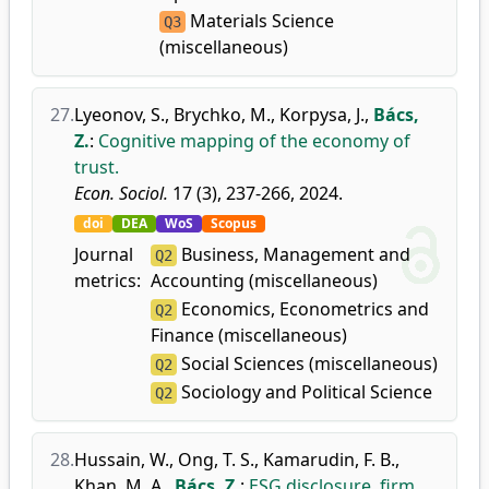
Materials Science
Q3
(miscellaneous)
27.
Lyeonov, S.
,
Brychko, M.
,
Korpysa, J.
,
Bács,
Z.
:
Cognitive mapping of the economy of
trust.
Econ. Sociol.
17 (3), 237-266, 2024.
doi
DEA
WoS
Scopus
Journal
Business, Management and
Q2
metrics:
Accounting (miscellaneous)
Economics, Econometrics and
Q2
Finance (miscellaneous)
Social Sciences (miscellaneous)
Q2
Sociology and Political Science
Q2
28.
Hussain, W.
,
Ong, T. S.
,
Kamarudin, F. B.
,
Khan, M. A.
,
Bács, Z.
:
ESG disclosure, firm