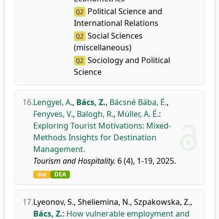
Political Science and
Q2
International Relations
Social Sciences
Q2
(miscellaneous)
Sociology and Political
Q2
Science
16.
Lengyel, A.
,
Bács, Z.
,
Bácsné Bába, É.
,
Fenyves, V.
,
Balogh, R.
,
Müller, A. É.
:
Exploring Tourist Motivations: Mixed-
Methods Insights for Destination
Management.
Tourism and Hospitality.
6 (4), 1-19, 2025.
doi
DEA
17.
Lyeonov, S.
,
Sheliemina, N.
,
Szpakowska, Z.
,
Bács, Z.
:
How vulnerable employment and