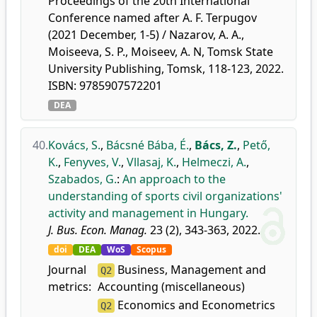
Proceedings of the 20th International
Conference named after A. F. Terpugov
(2021 December, 1-5) / Nazarov, A. A.,
Moiseeva, S. P., Moiseev, A. N, Tomsk State
University Publishing, Tomsk, 118-123, 2022.
ISBN: 9785907572201
DEA
40.
Kovács, S.
,
Bácsné Bába, É.
,
Bács, Z.
,
Pető,
K.
,
Fenyves, V.
,
Vllasaj, K.
,
Helmeczi, A.
,
Szabados, G.
:
An approach to the
understanding of sports civil organizations'
activity and management in Hungary.
J. Bus. Econ. Manag.
23 (2), 343-363, 2022.
doi
DEA
WoS
Scopus
Journal
Business, Management and
Q2
metrics:
Accounting (miscellaneous)
Economics and Econometrics
Q2