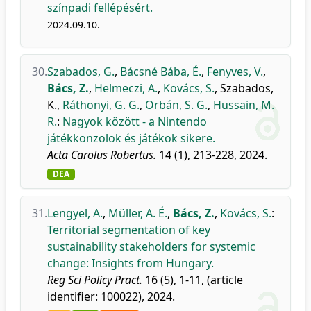
színpadi fellépésért.
2024.09.10.
30.
Szabados, G.
,
Bácsné Bába, É.
,
Fenyves, V.
,
Bács, Z.
,
Helmeczi, A.
,
Kovács, S.
,
Szabados,
K.
,
Ráthonyi, G. G.
,
Orbán, S. G.
,
Hussain, M.
R.
:
Nagyok között - a Nintendo
játékkonzolok és játékok sikere.
Acta Carolus Robertus.
14 (1), 213-228, 2024.
DEA
31.
Lengyel, A.
,
Müller, A. É.
,
Bács, Z.
,
Kovács, S.
:
Territorial segmentation of key
sustainability stakeholders for systemic
change: Insights from Hungary.
Reg Sci Policy Pract.
16 (5), 1-11, (article
identifier: 100022), 2024.