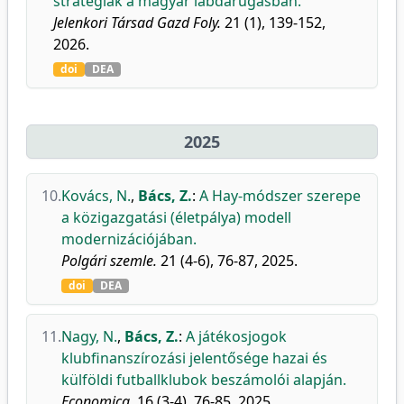
stratégiák a magyar labdarúgásban.
Jelenkori Társad Gazd Foly.
21 (1), 139-152,
2026.
doi
DEA
2025
10.
Kovács, N.
,
Bács, Z.
:
A Hay-módszer szerepe
a közigazgatási (életpálya) modell
modernizációjában.
Polgári szemle.
21 (4-6), 76-87, 2025.
doi
DEA
11.
Nagy, N.
,
Bács, Z.
:
A játékosjogok
klubfinanszírozási jelentősége hazai és
külföldi futballklubok beszámolói alapján.
Economica.
16 (3-4), 76-85, 2025.