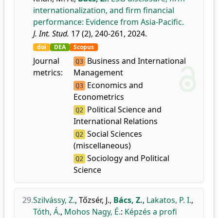
internationalization, and firm financial
performance: Evidence from Asia-Pacific.
J. Int. Stud.
17 (2), 240-261, 2024.
doi
DEA
Scopus
Journal
Business and International
Q3
metrics:
Management
Economics and
Q3
Econometrics
Political Science and
Q2
International Relations
Social Sciences
Q2
(miscellaneous)
Sociology and Political
Q2
Science
29.
Szilvássy, Z.
,
Tőzsér, J.
,
Bács, Z.
,
Lakatos, P. I.
,
Tóth, Á.
,
Mohos Nagy, É.
:
Képzés a profi