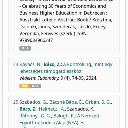
- Celebrating 30 Years of Economics and
Business Higher Education in Debrecen :
Absztrakt kötet = Abstract Book / Krisztina,
Dajnoki; János, Szenderák; László, Erdey;
Veronika, Fenyves (szerk.) ISBN:
9789634906247
DEA
24.
Kovács, N.
,
Bács, Z.
:
A kontrolling, mint egy
lehetséges támogató eszköz.
Védelem Tudomány.
9 (4), 74-95, 2024.
doi
DEA
25.
Szabados, G.
,
Bácsné Bába, É.
,
Orbán, S. G.
,
Bács, Z.
,
Helmeczi, A.
,
Szabados, K.
,
Ráthonyi, G. G.
,
Balogh, R.
:
A Nemzeti
Együttműködési Alap (NEA) és