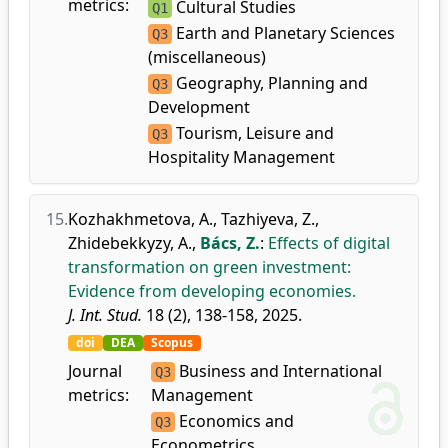
metrics:
Cultural Studies
Q1
Earth and Planetary Sciences
Q3
(miscellaneous)
Geography, Planning and
Q3
Development
Tourism, Leisure and
Q3
Hospitality Management
15.
Kozhakhmetova, A.
,
Tazhiyeva, Z.
,
Zhidebekkyzy, A.
,
Bács, Z.
:
Effects of digital
transformation on green investment:
Evidence from developing economies.
J. Int. Stud.
18 (2), 138-158, 2025.
doi
DEA
Scopus
Journal
Business and International
Q3
metrics:
Management
Economics and
Q3
Econometrics