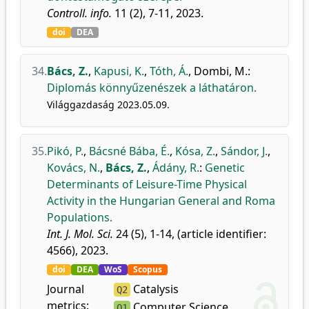
Controll. info.
11 (2), 7-11, 2023.
doi
DEA
34.
Bács, Z.
,
Kapusi, K.
,
Tóth, Á.
,
Dombi, M.
:
Diplomás könnyűzenészek a láthatáron.
Világgazdaság 2023.05.09.
35.
Pikó, P.
,
Bácsné Bába, É.
,
Kósa, Z.
,
Sándor, J.
,
Kovács, N.
,
Bács, Z.
,
Ádány, R.
:
Genetic
Determinants of Leisure-Time Physical
Activity in the Hungarian General and Roma
Populations.
Int. J. Mol. Sci.
24 (5), 1-14, (article identifier:
4566), 2023.
doi
DEA
WoS
Scopus
Journal
Catalysis
Q2
metrics:
Computer Science
Q1