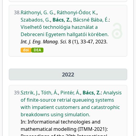
38.
Ráthonyi, G. G.
,
Ráthonyi-Ódor, K.
,
Szabados, G.
,
Bács, Z.
,
Bácsné Bába, É.
:
Viselhető technológia használat a
Debreceni Egyetem hallgatói körében.
Int. J. Eng. Manag. Sci.
8 (1), 33-47, 2023.
doi
DEA
2022
39.
Sztrik, J.
,
Tóth, Á.
,
Pintér, Á.
,
Bács, Z.
:
Analysis
of finite-source retrial queueing systems
with impatient customers and catastrophic
breakdowns using simulation.
In: Informational technologies and
mathematical modelling (ITMM-2021):