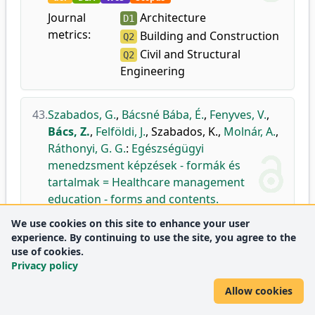
Journal
Architecture
D1
metrics:
Building and Construction
Q2
Civil and Structural
Q2
Engineering
43.
Szabados, G.
,
Bácsné Bába, É.
,
Fenyves, V.
,
Bács, Z.
,
Felföldi, J.
,
Szabados, K.
,
Molnár, A.
,
Ráthonyi, G. G.
:
Egészségügyi
menedzsment képzések - formák és
tartalmak = Healthcare management
education - forms and contents.
Int. J. Eng. Manag. Sci.
7 (1), 1-15, 2022.
We use cookies on this site to enhance your user
doi
DEA
experience. By continuing to use the site, you agree to the
use of cookies.
Privacy policy
44.
Fenyves, V.
,
Tarnóczi, T.
,
Bács, Z.
,
Kerezsi, D.
,
Bajnai, P.
,
Szoboszlai, M.
:
Egy kiválasztott
Allow cookies
nemzetgazdasági ág vállalatainak