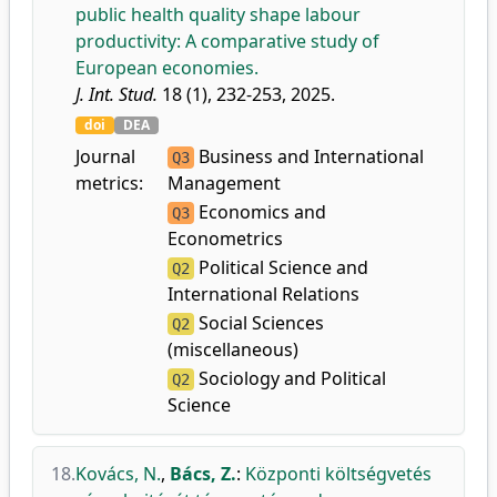
public health quality shape labour
productivity: A comparative study of
European economies.
J. Int. Stud.
18 (1), 232-253, 2025.
doi
DEA
Journal
Business and International
Q3
metrics:
Management
Economics and
Q3
Econometrics
Political Science and
Q2
International Relations
Social Sciences
Q2
(miscellaneous)
Sociology and Political
Q2
Science
18.
Kovács, N.
,
Bács, Z.
:
Központi költségvetés