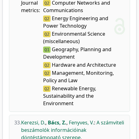
Journal
Computer Networks and
Q2
metrics:
Communications
Energy Engineering and
Q2
Power Technology
Environmental Science
Q2
(miscellaneous)
Geography, Planning and
Q1
Development
Hardware and Architecture
Q2
Management, Monitoring,
Q2
Policy and Law
Renewable Energy,
Q2
Sustainability and the
Environment
33.
Kerezsi, D.
,
Bács, Z.
,
Fenyves, V.
:
A számviteli
beszámolók információinak
döntéstámogató szerepe.