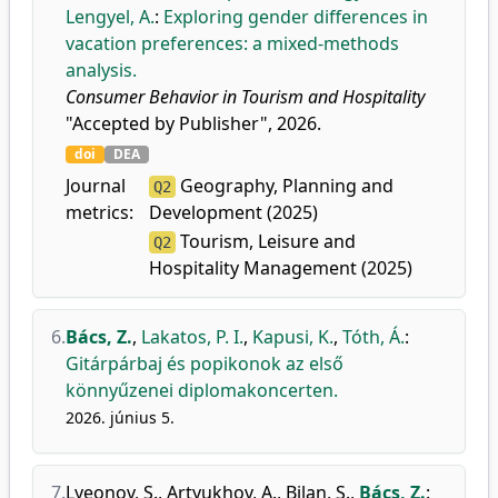
Lengyel, A.
:
Exploring gender differences in
vacation preferences: a mixed-methods
analysis.
Consumer Behavior in Tourism and Hospitality
"Accepted by Publisher", 2026.
doi
DEA
Journal
Geography, Planning and
Q2
metrics:
Development (2025)
Tourism, Leisure and
Q2
Hospitality Management (2025)
6.
Bács, Z.
,
Lakatos, P. I.
,
Kapusi, K.
,
Tóth, Á.
:
Gitárpárbaj és popikonok az első
könnyűzenei diplomakoncerten.
2026. június 5.
7.
Lyeonov, S.
,
Artyukhov, A.
,
Bilan, S.
,
Bács, Z.
: