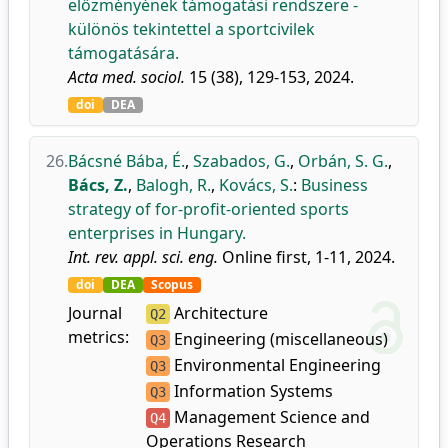
előzményének támogatási rendszere -
különös tekintettel a sportcivilek
támogatására.
Acta med. sociol.
15 (38), 129-153, 2024.
doi
DEA
26.
Bácsné Bába, É.
,
Szabados, G.
,
Orbán, S. G.
,
Bács, Z.
,
Balogh, R.
,
Kovács, S.
:
Business
strategy of for-profit-oriented sports
enterprises in Hungary.
Int. rev. appl. sci. eng.
Online first, 1-11, 2024.
doi
DEA
Scopus
Journal
Architecture
Q2
metrics:
Engineering (miscellaneous)
Q3
Environmental Engineering
Q3
Information Systems
Q3
Management Science and
Q4
Operations Research