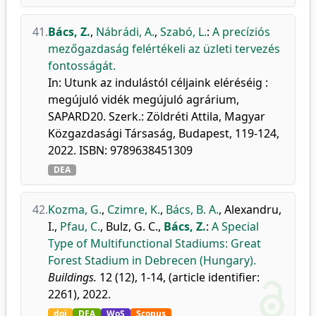
41.
Bács, Z.
,
Nábrádi, A.
,
Szabó, L.
:
A precíziós
mezőgazdaság felértékeli az üzleti tervezés
fontosságát.
In: Utunk az indulástól céljaink eléréséig :
megújuló vidék megújuló agrárium,
SAPARD20. Szerk.: Zöldréti Attila, Magyar
Közgazdasági Társaság, Budapest, 119-124,
2022. ISBN: 9789638451309
DEA
42.
Kozma, G.
,
Czimre, K.
,
Bács, B. A.
,
Alexandru,
I.
,
Pfau, C.
,
Bulz, G. C.
,
Bács, Z.
:
A Special
Type of Multifunctional Stadiums: Great
Forest Stadium in Debrecen (Hungary).
Buildings.
12 (12), 1-14, (article identifier:
2261), 2022.
doi
DEA
WoS
Scopus