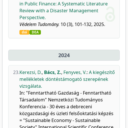
in Public Finance: A Systematic Literature
Review with a Disaster Management
Perspective.
Védelem Tudomány.
10 (3), 101-132, 2025.
doi
DEA
2024
23.
Kerezsi, D.
,
Bács, Z.
,
Fenyves, V.
:
A kiegészítő
mellékletek döntéstámogató szerepének
vizsgálata.
In: "Fenntartható Gazdaság - Fenntartható
Társadalom" Nemzetközi Tudományos
Konferencia - 30 éves a debreceni
közgazdasági és üzleti felsőoktatási képzés
= "Sustainable Economy - Sustainable
Society" International Scientific Conference