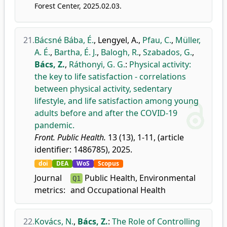
Forest Center, 2025.02.03.
21.
Bácsné Bába, É.
,
Lengyel, A.
,
Pfau, C.
,
Müller,
A. É.
,
Bartha, É. J.
,
Balogh, R.
,
Szabados, G.
,
Bács, Z.
,
Ráthonyi, G. G.
:
Physical activity:
the key to life satisfaction - correlations
between physical activity, sedentary
lifestyle, and life satisfaction among young
adults before and after the COVID-19
pandemic.
Front. Public Health.
13 (13), 1-11, (article
identifier: 1486785), 2025.
doi
DEA
WoS
Scopus
Journal
Public Health, Environmental
Q1
metrics:
and Occupational Health
22.
Kovács, N.
,
Bács, Z.
:
The Role of Controlling