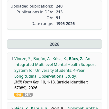
Uploaded publications:
240
Publications in DEA:
213
OA:
91
Date range:
1995-2026
2026
1.
Vincze, S.
,
Bugán, A.
,
Kósa, K.
,
Bács, Z.
:
An
Integrated Multilevel Mental Health Support
System for University Students: 4-Year
Longitudinal Observational Study.
JMIR Form Res.
10, 1-13, (article identifier:
67089), 2026.
doi
DEA
2.
Bács, Z.
,
Kapusi, K.
,
Wolf, K.
:
Diplomahúrokba