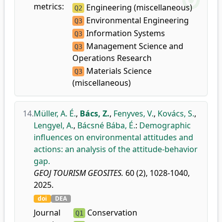
metrics:
Engineering (miscellaneous)
Q2
Environmental Engineering
Q3
Information Systems
Q3
Management Science and
Q3
Operations Research
Materials Science
Q3
(miscellaneous)
14.
Müller, A. É.
,
Bács, Z.
,
Fenyves, V.
,
Kovács, S.
,
Lengyel, A.
,
Bácsné Bába, É.
:
Demographic
influences on environmental attitudes and
actions: an analysis of the attitude-behavior
gap.
GEOJ TOURISM GEOSITES.
60 (2), 1028-1040,
2025.
doi
DEA
Journal
Conservation
Q1