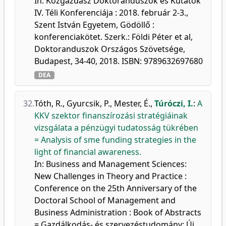
In: Közgazdász Doktoranduszok és Kutatók
IV. Téli Konferenciája : 2018. február 2-3.,
Szent István Egyetem, Gödöllő :
konferenciakötet. Szerk.: Földi Péter et al,
Doktoranduszok Országos Szövetsége,
Budapest, 34-40, 2018. ISBN: 9789632697680
DEA
32.
Tóth, R.
,
Gyurcsik, P.
,
Mester, É.
,
Túróczi, I.
:
A
KKV szektor finanszírozási stratégiáinak
vizsgálata a pénzügyi tudatosság tükrében
= Analysis of sme funding strategies in the
light of financial awareness.
In: Business and Management Sciences:
New Challenges in Theory and Practice :
Conference on the 25th Anniversary of the
Doctoral School of Management and
Business Administration : Book of Abstracts
= Gazdálkodás- és szervezéstudomány: Új