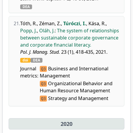
DEA
21.
Tóth, R.
,
Zéman, Z.
,
Túróczi, I.
,
Kása, R.
,
Popp, J.
,
Oláh, J.
:
The system of relationships
between sustainable corporate governance
and corporate financial literacy.
Pol. J. Manag. Stud.
23 (1), 418-435, 2021.
doi
DEA
Journal
Business and International
Q3
metrics:
Management
Organizational Behavior and
Q3
Human Resource Management
Strategy and Management
Q3
2020