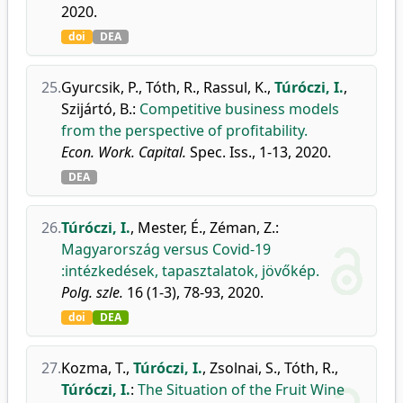
2020.
doi
DEA
25.
Gyurcsik, P.
,
Tóth, R.
,
Rassul, K.
,
Túróczi, I.
,
Szijártó, B.
:
Competitive business models
from the perspective of profitability.
Econ. Work. Capital.
Spec. Iss., 1-13, 2020.
DEA
26.
Túróczi, I.
,
Mester, É.
,
Zéman, Z.
:
Magyarország versus Covid-19
:intézkedések, tapasztalatok, jövőkép.
Polg. szle.
16 (1-3), 78-93, 2020.
doi
DEA
27.
Kozma, T.
,
Túróczi, I.
,
Zsolnai, S.
,
Tóth, R.
,
Túróczi, I.
:
The Situation of the Fruit Wine