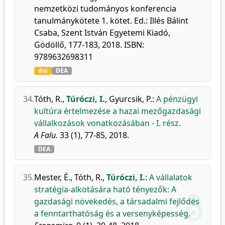
nemzetközi tudományos konferencia
tanulmánykötete 1. kötet. Ed.: Illés Bálint
Csaba, Szent István Egyetemi Kiadó,
Gödöllő, 177-183, 2018. ISBN:
9789632698311
doi
DEA
34.
Tóth, R.
,
Túróczi, I.
,
Gyurcsik, P.
:
A pénzügyi
kultúra értelmezése a hazai mezőgazdasági
vállalkozások vonatkozásában - I. rész.
A Falu.
33 (1), 77-85, 2018.
DEA
35.
Mester, É.
,
Tóth, R.
,
Túróczi, I.
:
A vállalatok
stratégia-alkotására ható tényezők: A
gazdasági növekedés, a társadalmi fejlődés
a fenntarthatóság és a versenyképesség.