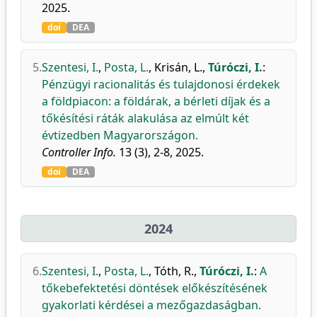
2025.
doi
DEA
5.
Szentesi, I.
,
Posta, L.
,
Krisán, L.
,
Túróczi, I.
:
Pénzügyi racionalitás és tulajdonosi érdekek
a földpiacon: a földárak, a bérleti díjak és a
tőkésítési ráták alakulása az elmúlt két
évtizedben Magyarországon.
Controller Info.
13 (3), 2-8, 2025.
doi
DEA
2024
6.
Szentesi, I.
,
Posta, L.
,
Tóth, R.
,
Túróczi, I.
:
A
tőkebefektetési döntések előkészítésének
gyakorlati kérdései a mezőgazdaságban.