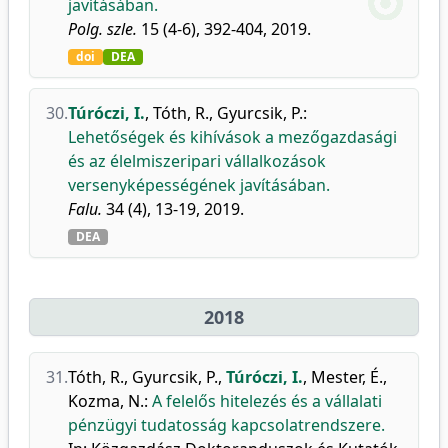
javításában.
Polg. szle.
15 (4-6), 392-404, 2019.
doi
DEA
30.
Túróczi, I.
,
Tóth, R.
,
Gyurcsik, P.
:
Lehetőségek és kihívások a mezőgazdasági
és az élelmiszeripari vállalkozások
versenyképességének javításában.
Falu.
34 (4), 13-19, 2019.
DEA
2018
31.
Tóth, R.
,
Gyurcsik, P.
,
Túróczi, I.
,
Mester, É.
,
Kozma, N.
:
A felelős hitelezés és a vállalati
pénzügyi tudatosság kapcsolatrendszere.