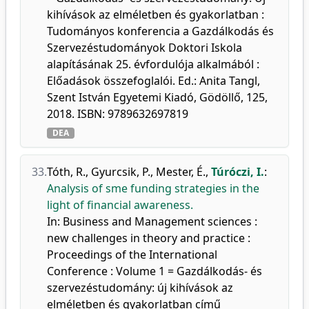
kihívások az elméletben és gyakorlatban :
Tudományos konferencia a Gazdálkodás és
Szervezéstudományok Doktori Iskola
alapításának 25. évfordulója alkalmából :
Előadások összefoglalói. Ed.: Anita Tangl,
Szent István Egyetemi Kiadó, Gödöllő, 125,
2018. ISBN: 9789632697819
DEA
33.
Tóth, R.
,
Gyurcsik, P.
,
Mester, É.
,
Túróczi, I.
:
Analysis of sme funding strategies in the
light of financial awareness.
In: Business and Management sciences :
new challenges in theory and practice :
Proceedings of the International
Conference : Volume 1 = Gazdálkodás- és
szervezéstudomány: új kihívások az
elméletben és gyakorlatban című