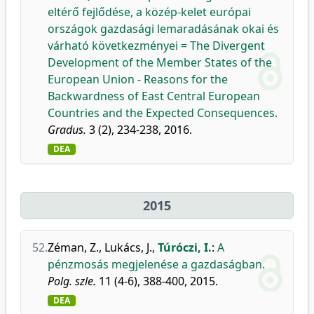
eltérő fejlődése, a közép-kelet európai
országok gazdasági lemaradásának okai és
várható következményei = The Divergent
Development of the Member States of the
European Union - Reasons for the
Backwardness of East Central European
Countries and the Expected Consequences.
Gradus.
3 (2), 234-238, 2016.
DEA
2015
52.
Zéman, Z.
,
Lukács, J.
,
Túróczi, I.
:
A
pénzmosás megjelenése a gazdaságban.
Polg. szle.
11 (4-6), 388-400, 2015.
DEA