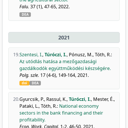
Falu.
37 (1), 47-65, 2022.
DEA
2021
19.
Szentesi, I.
,
Túróczi, I.
,
Pónusz, M.
,
Tóth, R.
:
Az utódlás hatása a mezőgazdasági
gazdálkodók együttműködési készségére.
Polg. szle.
17 (4-6), 149-164, 2021.
doi
DEA
20.
Gyurcsik, P.
,
Rassul, K.
,
Túróczi, I.
,
Mester, É.
,
Pataki, L.
,
Tóth, R.
:
National economy
sectors in the bank financing and their
profitability.
Econ. Work. Capital.
1-2, 46-50, 2021.