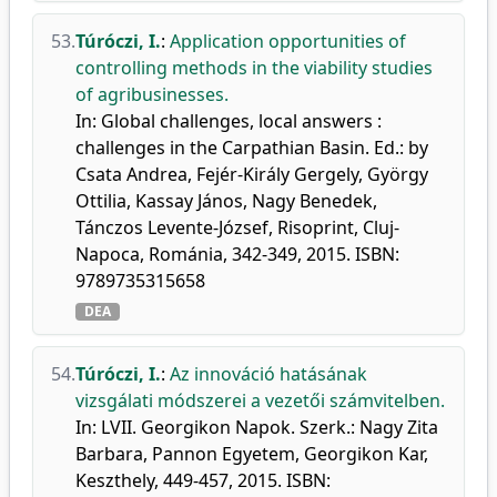
53.
Túróczi, I.
:
Application opportunities of
controlling methods in the viability studies
of agribusinesses.
In: Global challenges, local answers :
challenges in the Carpathian Basin. Ed.: by
Csata Andrea, Fejér-Király Gergely, György
Ottilia, Kassay János, Nagy Benedek,
Tánczos Levente-József, Risoprint, Cluj-
Napoca, Románia, 342-349, 2015. ISBN:
9789735315658
DEA
54.
Túróczi, I.
:
Az innováció hatásának
vizsgálati módszerei a vezetői számvitelben.
In: LVII. Georgikon Napok. Szerk.: Nagy Zita
Barbara, Pannon Egyetem, Georgikon Kar,
Keszthely, 449-457, 2015. ISBN: