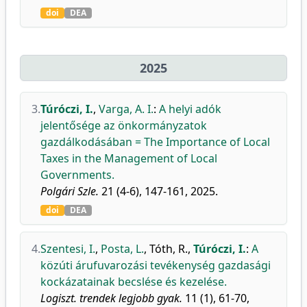
doi
DEA
2025
3.
Túróczi, I.
,
Varga, A. I.
:
A helyi adók
jelentősége az önkormányzatok
gazdálkodásában = The Importance of Local
Taxes in the Management of Local
Governments.
Polgári Szle.
21 (4-6), 147-161, 2025.
doi
DEA
4.
Szentesi, I.
,
Posta, L.
,
Tóth, R.
,
Túróczi, I.
:
A
közúti árufuvarozási tevékenység gazdasági
kockázatainak becslése és kezelése.
Logiszt. trendek legjobb gyak.
11 (1), 61-70,