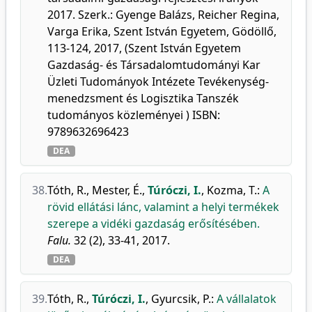
2017. Szerk.: Gyenge Balázs, Reicher Regina,
Varga Erika, Szent István Egyetem, Gödöllő,
113-124, 2017, (Szent István Egyetem
Gazdaság- és Társadalomtudományi Kar
Üzleti Tudományok Intézete Tevékenység-
menedzsment és Logisztika Tanszék
tudományos közleményei ) ISBN:
9789632696423
DEA
38.
Tóth, R.
,
Mester, É.
,
Túróczi, I.
,
Kozma, T.
:
A
rövid ellátási lánc, valamint a helyi termékek
szerepe a vidéki gazdaság erősítésében.
Falu.
32 (2), 33-41, 2017.
DEA
39.
Tóth, R.
,
Túróczi, I.
,
Gyurcsik, P.
:
A vállalatok