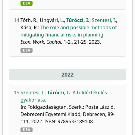
DEA
14.
Tóth, R.
,
Ungvári, L.
,
Túróczi, I.
,
Szentesi, I.
,
Kása, R.
:
The role and possible methods of
mitigating financial risks in planning.
Econ. Work. Capital.
1-2., 21-25, 2023.
DEA
2022
15.
Szentesi, I.
,
Túróczi, I.
:
A földértékelés
gyakorlata.
In: Földgazdaságtan. Szerk.: Posta László,
Debreceni Egyetemi Kiadó, Debrecen, 89-
111, 2022. ISBN: 9789633189108
DEA