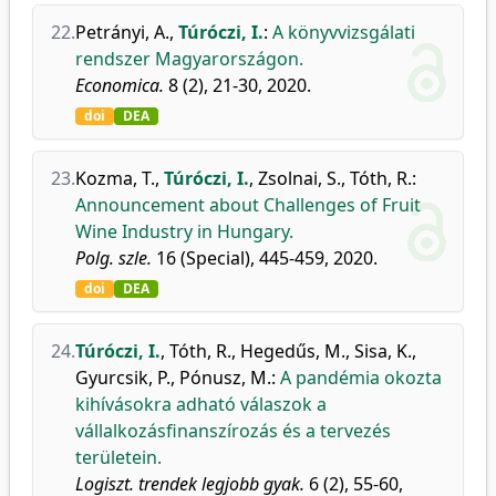
22.
Petrányi, A.
,
Túróczi, I.
:
A könyvvizsgálati
rendszer Magyarországon.
Economica.
8 (2), 21-30, 2020.
doi
DEA
23.
Kozma, T.
,
Túróczi, I.
,
Zsolnai, S.
,
Tóth, R.
:
Announcement about Challenges of Fruit
Wine Industry in Hungary.
Polg. szle.
16 (Special), 445-459, 2020.
doi
DEA
24.
Túróczi, I.
,
Tóth, R.
,
Hegedűs, M.
,
Sisa, K.
,
Gyurcsik, P.
,
Pónusz, M.
:
A pandémia okozta
kihívásokra adható válaszok a
vállalkozásfinanszírozás és a tervezés
területein.
Logiszt. trendek legjobb gyak.
6 (2), 55-60,