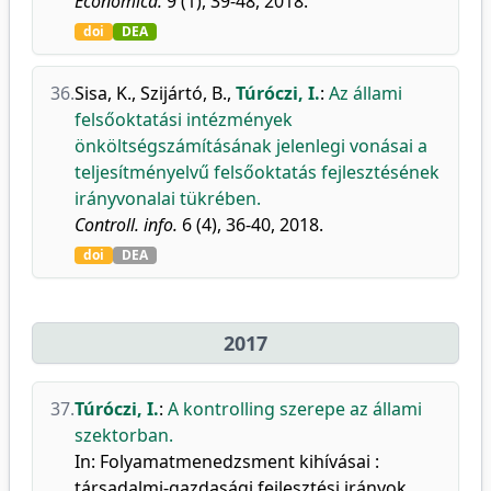
Economica.
9 (1), 39-48, 2018.
doi
DEA
36.
Sisa, K.
,
Szijártó, B.
,
Túróczi, I.
:
Az állami
felsőoktatási intézmények
önköltségszámításának jelenlegi vonásai a
teljesítményelvű felsőoktatás fejlesztésének
irányvonalai tükrében.
Controll. info.
6 (4), 36-40, 2018.
doi
DEA
2017
37.
Túróczi, I.
:
A kontrolling szerepe az állami
szektorban.
In: Folyamatmenedzsment kihívásai :
társadalmi-gazdasági fejlesztési irányok