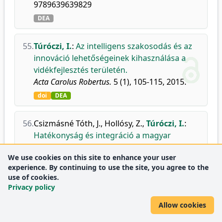
9789639639829
DEA
55.
Túróczi, I.
:
Az intelligens szakosodás és az
innováció lehetőségeinek kihasználása a
vidékfejlesztés területén.
Acta Carolus Robertus.
5 (1), 105-115, 2015.
doi
DEA
56.
Csizmásné Tóth, J.
,
Hollósy, Z.
,
Túróczi, I.
:
Hatékonyság és integráció a magyar
mezőgazdaságban: Gondolatok Mészáros
We use cookies on this site to enhance your user
Sándor - Szabó Gábor vitaírásához.
experience. By continuing to use the site, you agree to the
Gazdálkodás.
59 (1), 47-61, 2015.
use of cookies.
DEA
Privacy policy
Allow cookies
57.
Túróczi, I.
:
Képes-e kezelni a tudomány