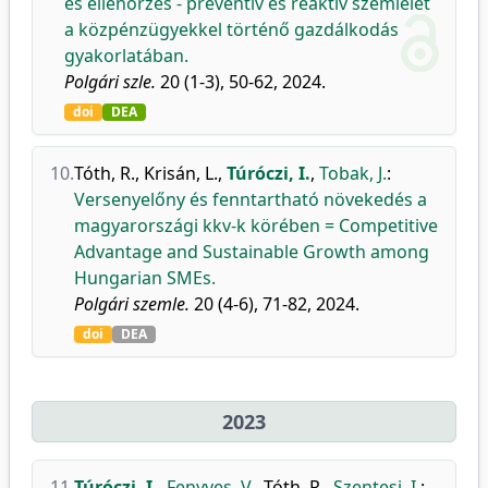
és ellenőrzés - preventív és reaktív szemlélet
a közpénzügyekkel történő gazdálkodás
gyakorlatában.
Polgári szle.
20 (1-3), 50-62, 2024.
doi
DEA
10.
Tóth, R.
,
Krisán, L.
,
Túróczi, I.
,
Tobak, J.
:
Versenyelőny és fenntartható növekedés a
magyarországi kkv-k körében = Competitive
Advantage and Sustainable Growth among
Hungarian SMEs.
Polgári szemle.
20 (4-6), 71-82, 2024.
doi
DEA
2023
11.
Túróczi, I.
,
Fenyves, V.
,
Tóth, R.
,
Szentesi, I.
: