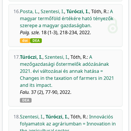
16.
Posta, L.
,
Szentesi, I.
,
Túróczi, I.
,
Tóth, R.
:
A
magyar termőföld értékére ható tényezők
szerepe a magyar gazdaságban.
Polg. szle.
18 (1-3), 218-234, 2022.
doi
DEA
17.
Túróczi, I.
,
Szentesi, I.
,
Tóth, R.
:
A
mezőgazdasági őstermelők adózásának
2021. évi változásai és annak hatása =
Changes in the taxation of farmers in 2021
and its impact.
Falu.
37 (2), 77-90, 2022.
DEA
18.
Szentesi, I.
,
Túróczi, I.
,
Tóth, R.
:
Innovációs
folyamatok az agráriumban = Innovation in
the agricultural sector.