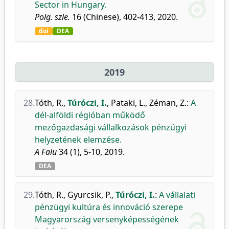
Sector in Hungary.
Polg. szle.
16 (Chinese), 402-413, 2020.
doi
DEA
2019
28.
Tóth, R.
,
Túróczi, I.
,
Pataki, L.
,
Zéman, Z.
:
A
dél-alföldi régióban működő
mezőgazdasági vállalkozások pénzügyi
helyzetének elemzése.
A Falu
34 (1), 5-10, 2019.
DEA
29.
Tóth, R.
,
Gyurcsik, P.
,
Túróczi, I.
:
A vállalati
pénzügyi kultúra és innováció szerepe
Magyarország versenyképességének