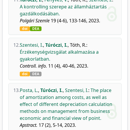
A kontrolling szerepe az államháztartás
gazdálkodásában.
Polgári Szemle
19 (4-6), 133-146, 2023.
doi
DEA
12.
Szentesi, I.
,
Túróczi, I.
,
Tóth, R.
:
Érzékenységvizsgálat alkalmazása a
gyakorlatban.
Controll. info.
11 (4), 40-46, 2023.
doi
DEA
13.
Posta, L.
,
Túróczi, I.
,
Szentesi, I.
:
The place
of amortization among costs, as well as
effect of different depreciation calculation
methods on management from business
economic and financial view of point.
Apstract.
17 (2), 5-14, 2023.