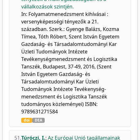
vállalkozások szintjén.
In: Folyamatmenedzsment kihívásai :
versenyképességi tényezők a 21.
században. Szerk.: Gyenge Balázs, Kozma
Tímea, Tóth Róbert, Szent István Egyetem
Gazdaság- és Társadalomtudományi Kar
Üzleti Tudományok Intézete
Tevékenységmenedzsment és Logisztika
Tanszék, Budapest, 37-49, 2016, (Szent
István Egyetem Gazdaság- és
Társadalomtudományi Kar Üzleti
Tudományok Intézete Tevékenység-
menedzsment és Logisztika Tanszék
tudományos közleményei) ISBN:
9789631271584
doi
DEA
51.
Túróczi, I.
:
Az Európai Unió tagállamainak