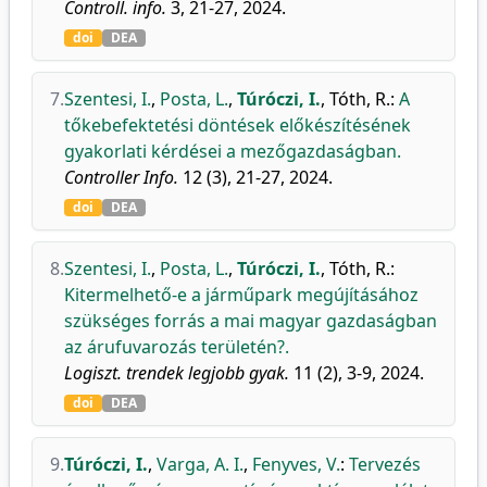
Controll. info.
3, 21-27, 2024.
doi
DEA
7.
Szentesi, I.
,
Posta, L.
,
Túróczi, I.
,
Tóth, R.
:
A
tőkebefektetési döntések előkészítésének
gyakorlati kérdései a mezőgazdaságban.
Controller Info.
12 (3), 21-27, 2024.
doi
DEA
8.
Szentesi, I.
,
Posta, L.
,
Túróczi, I.
,
Tóth, R.
:
Kitermelhető-e a járműpark megújításához
szükséges forrás a mai magyar gazdaságban
az árufuvarozás területén?.
Logiszt. trendek legjobb gyak.
11 (2), 3-9, 2024.
doi
DEA
9.
Túróczi, I.
,
Varga, A. I.
,
Fenyves, V.
:
Tervezés