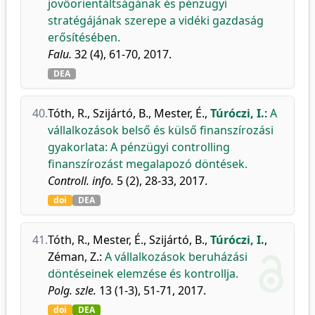
jövőorientáltságának és pénzügyi
stratégájának szerepe a vidéki gazdaság
erősítésében.
Falu.
32 (4), 61-70, 2017.
DEA
40.
Tóth, R.
,
Szijártó, B.
,
Mester, É.
,
Túróczi, I.
:
A
vállalkozások belső és külső finanszírozási
gyakorlata: A pénzügyi controlling
finanszírozást megalapozó döntések.
Controll. info.
5 (2), 28-33, 2017.
doi
DEA
41.
Tóth, R.
,
Mester, É.
,
Szijártó, B.
,
Túróczi, I.
,
Zéman, Z.
:
A vállalkozások beruházási
döntéseinek elemzése és kontrollja.
Polg. szle.
13 (1-3), 51-71, 2017.
doi
DEA