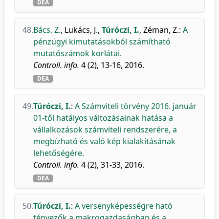
DEA
48.
Bács, Z.
,
Lukács, J.
,
Túróczi, I.
,
Zéman, Z.
:
A
pénzügyi kimutatásokból számítható
mutatószámok korlátai.
Controll. info.
4 (2), 13-16, 2016.
DEA
49.
Túróczi, I.
:
A Számviteli törvény 2016. január
01-től hatályos változásainak hatása a
vállalkozások számviteli rendszerére, a
megbízható és való kép kialakításának
lehetőségére.
Controll. info.
4 (2), 31-33, 2016.
DEA
50.
Túróczi, I.
:
A versenyképességre ható
tényezők a makrogazdaságban és a