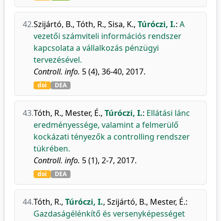
42.
Szijártó, B.
,
Tóth, R.
,
Sisa, K.
,
Túróczi, I.
:
A
vezetői számviteli információs rendszer
kapcsolata a vállalkozás pénzügyi
tervezésével.
Controll. info.
5 (4), 36-40, 2017.
doi
DEA
43.
Tóth, R.
,
Mester, É.
,
Túróczi, I.
:
Ellátási lánc
eredményessége, valamint a felmerülő
kockázati tényezők a controlling rendszer
tükrében.
Controll. info.
5 (1), 2-7, 2017.
doi
DEA
44.
Tóth, R.
,
Túróczi, I.
,
Szijártó, B.
,
Mester, É.
:
Gazdaságélénkítő és versenyképességet