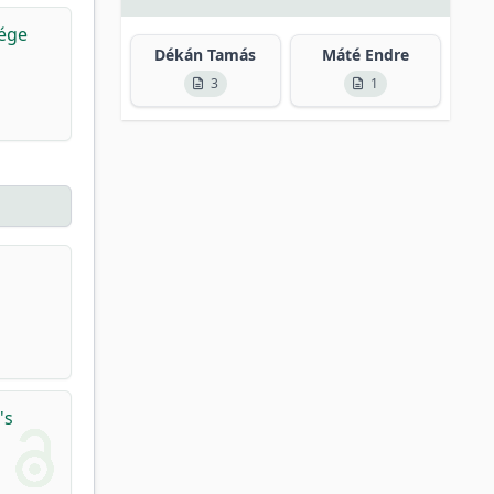
sége
Dékán Tamás
Máté Endre
3
1
's