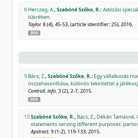
8.
Herczeg, A.
,
Szabóné Szőke, R.
:
Adózási speci
tükrében.
Taylor.
8 (4), 45-53, (article identifier: 25), 2016.
DEA
9.
Bács, Z.
,
Szabóné Szőke, R.
:
Egy vállalkozás ma
összehasonlítása, különös tekintettel a játékos
Controll. info.
3 (2), 2-7, 2015.
DEA
10.
Szabóné Szőke, R.
,
Bács, Z.
,
Dékán Tamásné, O
statements serving different purposes: particu
Apstract.
9 (1-2), 119-133, 2015.