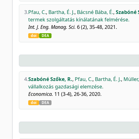
3.
Pfau, C.
,
Bartha, É. J.
,
Bácsné Bába, É.
,
Szabóné 
termek szolgáltatás kínálatának felmérése.
Int. J. Eng. Manag. Sci.
6 (2), 35-48, 2021.
doi
DEA
4.
Szabóné Szőke, R.
,
Pfau, C.
,
Bartha, É. J.
,
Müller,
vállalkozás gazdasági elemzése.
Economica.
11 (3-4), 26-36, 2020.
doi
DEA