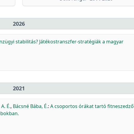
2026
nzügyi stabilitás? Játékostranszfer-stratégiák a magyar
2021
 A. É.
,
Bácsné Bába, É.
:
A csoportos órákat tartó fitneszedz
ubokban.