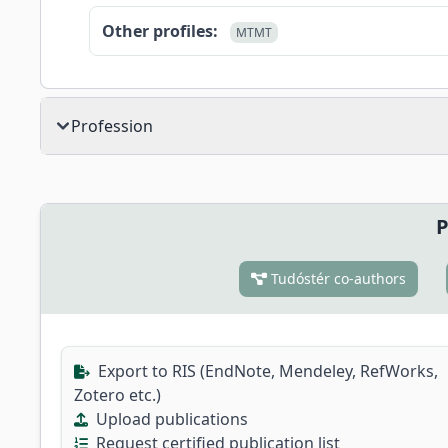
Other profiles:
MTMT
Profession
P
Tudóstér co-authors
Export to RIS (EndNote, Mendeley, RefWorks,
Zotero etc.)
Upload publications
Request certified publication list