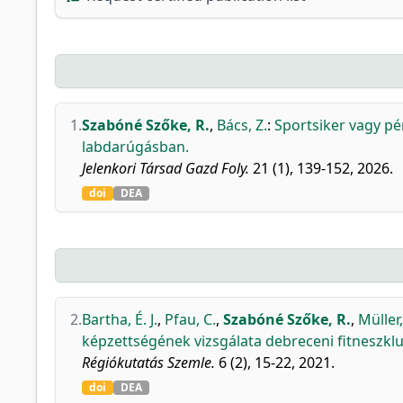
1.
Szabóné Szőke, R.
,
Bács, Z.
:
Sportsiker vagy pé
labdarúgásban.
Jelenkori Társad Gazd Foly.
21 (1), 139-152, 2026.
doi
DEA
2.
Bartha, É. J.
,
Pfau, C.
,
Szabóné Szőke, R.
,
Müller,
képzettségének vizsgálata debreceni fitneszkl
Régiókutatás Szemle.
6 (2), 15-22, 2021.
doi
DEA