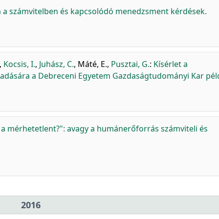
sa a számvitelben és kapcsolódó menedzsment kérdések.
,
Kocsis, I.
,
Juhász, C.
,
Máté, E.
,
Pusztai, G.
:
Kísérlet a
adására a Debreceni Egyetem Gazdaságtudományi Kar pél
i a mérhetetlent?": avagy a humánerőforrás számviteli és
2016