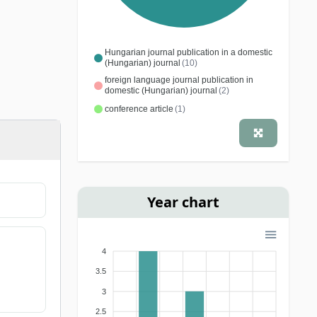
Hungarian journal publication in a domestic
(Hungarian) journal
(10)
foreign language journal publication in
domestic (Hungarian) journal
(2)
conference article
(1)
Year chart
4
3.5
3
2.5