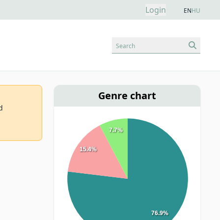
Login
EN
HU
Search
Genre chart
d
7.7%
15.4%
76.9%