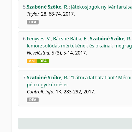
5.
Szabóné Szőke, R.
:
Játékosjogok nyilvántartá
Taylor.
28, 68-74, 2017.
DEA
6.
Fenyves, V.
,
Bácsné Bába, É.
,
Szabóné Szőke, R.
lemorzsolódás mértékének és okainak megrag
Neveléstud.
5 (3), 5-14, 2017.
doi
DEA
7.
Szabóné Szőke, R.
:
"Látni a láthatatlant? Mérn
pénzügyi kérdései.
Controll. info.
1K, 283-292, 2017.
DEA