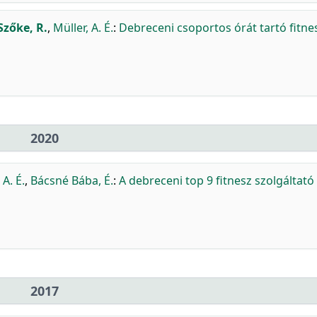
Szőke, R.
,
Müller, A. É.
:
Debreceni csoportos órát tartó fitne
2020
 A. É.
,
Bácsné Bába, É.
:
A debreceni top 9 fitnesz szolgáltató
2017