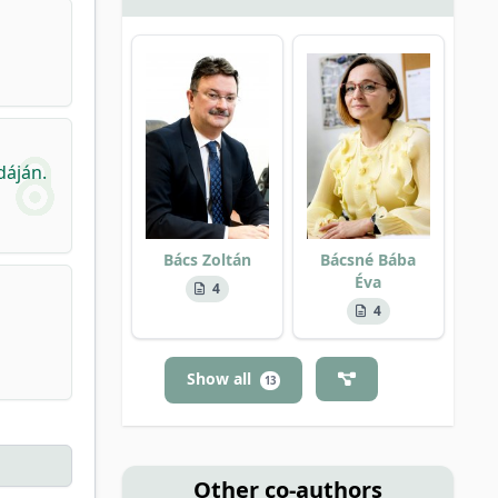
dáján.
Bács Zoltán
Bácsné Bába
Éva
4
4
Show all
13
Other co-authors