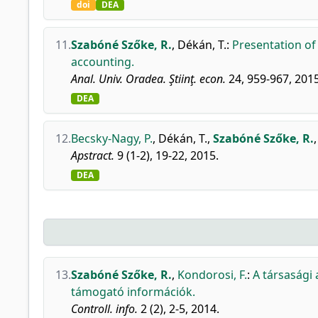
doi
DEA
11.
Szabóné Szőke, R.
,
Dékán, T.
:
Presentation of
accounting.
Anal. Univ. Oradea. Ştiinţ. econ.
24, 959-967, 2015
DEA
12.
Becsky-Nagy, P.
,
Dékán, T.
,
Szabóné Szőke, R.
Apstract.
9 (1-2), 19-22, 2015.
DEA
13.
Szabóné Szőke, R.
,
Kondorosi, F.
:
A társasági
támogató információk.
Controll. info.
2 (2), 2-5, 2014.