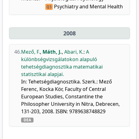
Psychiatry and Mental Health
Q3
2008
46.
Mező, F.
,
Máth, J.
,
Abari, K.
:
A
különbségvizsgálatokon alapuló
tehetségdiagnosztika matematikai
statisztikai alapjai.
In: Tehetségdiagnosztika. Szerk.: Mező
Ferenc, Kocka Kör, Faculty of Central
European Studies, Constantine the
Philosopher University in Nitra, Debrecen,
131-203, 2008. ISBN: 9789638748829
DEA