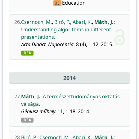
Education
Q3
26.
Csernoch, M.
,
Biró, P.
,
Abari, K.
,
Máth, J.
:
Understanding algorithms in different
presentations.
Acta Didact. Napocensia.
8 (4), 1-12, 2015.
DEA
2014
27.
Máth, J.
:
A természettudományos oktatás
válsága.
Géniusz műhely.
11, 1-18, 2014.
DEA
28.
Biró, P.
,
Csernoch, M.
,
Abari, K.
,
Máth, J.
: