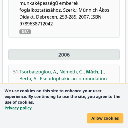
munkaképességű emberek
foglalkoztatásához. Szerk.: Münnich Ákos,
Didakt, Debrecen, 253-285, 2007. ISBN:
9789638712042
DEA
2006
51.
Tsorbatzoglou, A.
,
Németh, G.
,
Máth, J.
,
Berta, A.
:
Pseudophakic accommodation
and pseudoaccommodation under
We use cookies on this site to enhance your user
physiological conditions measured with
experience. By continuing to use the site, you agree to the
partial coherence interferometry.
use of cookies.
J. Cataract. Refract. Surg.
32 (8), 1345-1350,
Privacy policy
2006.
Allow cookies
doi
DEA