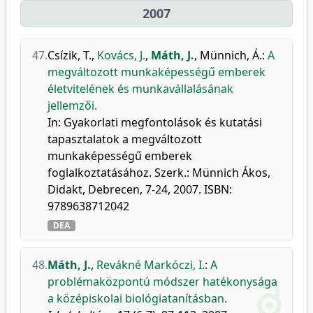
2007
47.
Csízik, T.
,
Kovács, J.
,
Máth, J.
,
Münnich, Á.
:
A
megváltozott munkaképességű emberek
életvitelének és munkavállalásának
jellemzői.
In: Gyakorlati megfontolások és kutatási
tapasztalatok a megváltozott
munkaképességű emberek
foglalkoztatásához. Szerk.: Münnich Ákos,
Didakt, Debrecen, 7-24, 2007. ISBN:
9789638712042
DEA
48.
Máth, J.
,
Revákné Markóczi, I.
:
A
problémaközpontú módszer hatékonysága
a középiskolai biológiatanításban.