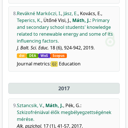
8.
Revákné Markóczi, I.
,
Jász, E.
,
Kovács, E.
,
Teperics, K.
,
Ütőné Visi, J.
,
Máth, J.
:
Primary
and secondary school students' knowledge
related to renewable energy and some of its
influencing factors.
J. Balt. Sci. Educ.
18 (6), 924-942, 2019.
doi
DEA
WoS
Scopus
Journal metrics:
Education
Q2
2017
9.
Sztancsik, V.
,
Máth, J.
,
Pék, G.
:
Szkizofréniával élők megbélyegzettségének
mérése.
Alk. pszichol.
17 (1), 41-57, 2017.