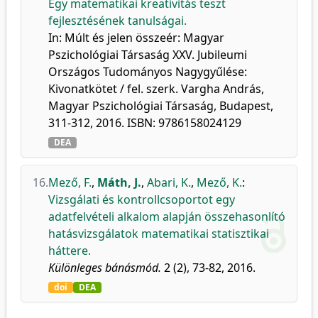
Egy matematikai kreativitás teszt
fejlesztésének tanulságai.
In: Múlt és jelen összeér: Magyar
Pszichológiai Társaság XXV. Jubileumi
Országos Tudományos Nagygyűlése:
Kivonatkötet / fel. szerk. Vargha András,
Magyar Pszichológiai Társaság, Budapest,
311-312, 2016. ISBN: 9786158024129
DEA
16.
Mező, F.
,
Máth, J.
,
Abari, K.
,
Mező, K.
:
Vizsgálati és kontrollcsoportot egy
adatfelvételi alkalom alapján összehasonlító
hatásvizsgálatok matematikai statisztikai
háttere.
Különleges bánásmód.
2 (2), 73-82, 2016.
doi
DEA