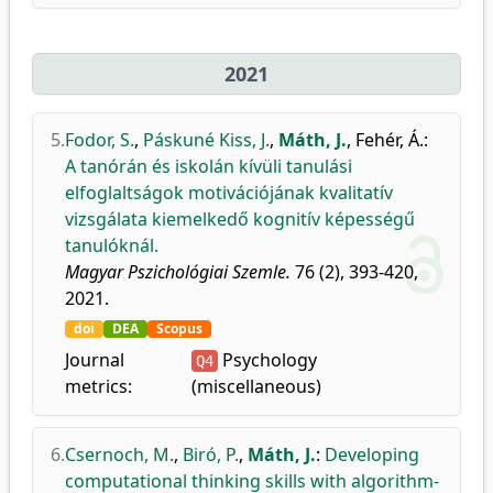
2021
5.
Fodor, S.
,
Páskuné Kiss, J.
,
Máth, J.
,
Fehér, Á.
:
A tanórán és iskolán kívüli tanulási
elfoglaltságok motivációjának kvalitatív
vizsgálata kiemelkedő kognitív képességű
tanulóknál.
Magyar Pszichológiai Szemle.
76 (2), 393-420,
2021.
doi
DEA
Scopus
Journal
Psychology
Q4
metrics:
(miscellaneous)
6.
Csernoch, M.
,
Biró, P.
,
Máth, J.
:
Developing
computational thinking skills with algorithm-