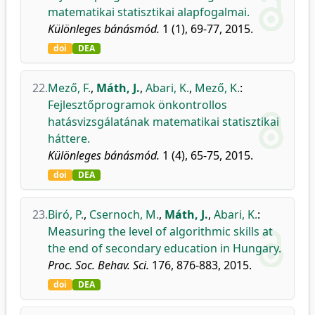
matematikai statisztikai alapfogalmai.
Különleges bánásmód.
1 (1), 69-77, 2015.
doi
DEA
22.
Mező, F.
,
Máth, J.
,
Abari, K.
,
Mező, K.
:
Fejlesztőprogramok önkontrollos
hatásvizsgálatának matematikai statisztikai
háttere.
Különleges bánásmód.
1 (4), 65-75, 2015.
doi
DEA
23.
Biró, P.
,
Csernoch, M.
,
Máth, J.
,
Abari, K.
:
Measuring the level of algorithmic skills at
the end of secondary education in Hungary.
Proc. Soc. Behav. Sci.
176, 876-883, 2015.
doi
DEA