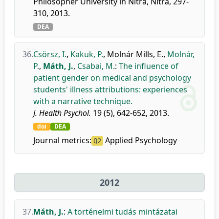
Philosopher University in Nitra, Nitra, 297-
310, 2013.
DEA
36.
Csörsz, I.
,
Kakuk, P.
,
Molnár Mills, E.
,
Molnár,
P.
,
Máth, J.
,
Csabai, M.
:
The influence of
patient gender on medical and psychology
students' illness attributions: experiences
with a narrative technique.
J. Health Psychol.
19 (5), 642-652, 2013.
doi
DEA
Journal metrics:
Applied Psychology
Q2
2012
37.
Máth, J.
:
A történelmi tudás mintázatai