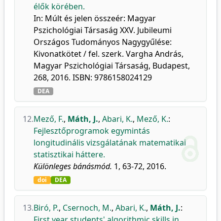
élők körében.
In: Múlt és jelen összeér: Magyar
Pszichológiai Társaság XXV. Jubileumi
Országos Tudományos Nagygyűlése:
Kivonatkötet / fel. szerk. Vargha András,
Magyar Pszichológiai Társaság, Budapest,
268, 2016. ISBN: 9786158024129
DEA
12.
Mező, F.
,
Máth, J.
,
Abari, K.
,
Mező, K.
:
Fejlesztőprogramok egymintás
longitudinális vizsgálatának matematikai
statisztikai háttere.
Különleges bánásmód.
1, 63-72, 2016.
doi
DEA
13.
Biró, P.
,
Csernoch, M.
,
Abari, K.
,
Máth, J.
:
First year students' algorithmic skills in