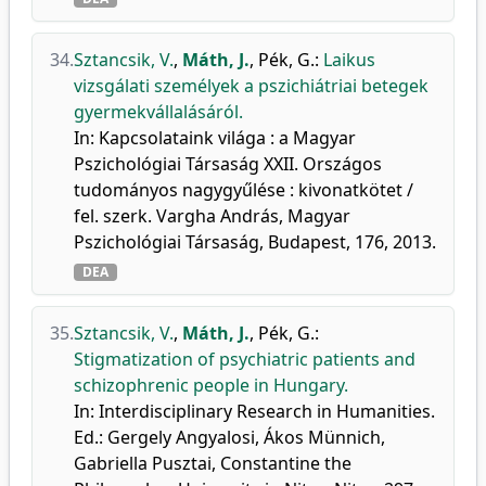
34.
Sztancsik, V.
,
Máth, J.
,
Pék, G.
:
Laikus
vizsgálati személyek a pszichiátriai betegek
gyermekvállalásáról.
In: Kapcsolataink világa : a Magyar
Pszichológiai Társaság XXII. Országos
tudományos nagygyűlése : kivonatkötet /
fel. szerk. Vargha András, Magyar
Pszichológiai Társaság, Budapest, 176, 2013.
DEA
35.
Sztancsik, V.
,
Máth, J.
,
Pék, G.
:
Stigmatization of psychiatric patients and
schizophrenic people in Hungary.
In: Interdisciplinary Research in Humanities.
Ed.: Gergely Angyalosi, Ákos Münnich,
Gabriella Pusztai, Constantine the