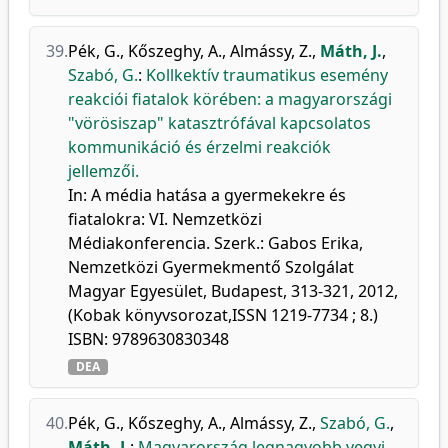
39.
Pék, G.
,
Kőszeghy, A.
,
Almássy, Z.
,
Máth, J.
,
Szabó, G.
:
Kollkektív traumatikus esemény
reakciói fiatalok körében: a magyarországi
"vörösiszap" katasztrófával kapcsolatos
kommunikáció és érzelmi reakciók
jellemzői.
In: A média hatása a gyermekekre és
fiatalokra: VI. Nemzetközi
Médiakonferencia. Szerk.: Gabos Erika,
Nemzetközi Gyermekmentő Szolgálat
Magyar Egyesület, Budapest, 313-321, 2012,
(Kobak könyvsorozat,ISSN 1219-7734 ; 8.)
ISBN: 9789630830348
DEA
40.
Pék, G.
,
Kőszeghy, A.
,
Almássy, Z.
,
Szabó, G.
,
Máth, J.
:
Magyarország legnagyobb vegyi