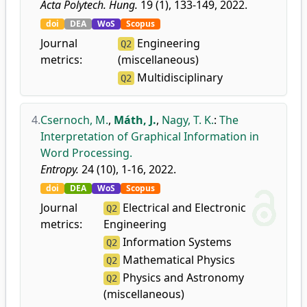
Acta Polytech. Hung.
19 (1), 133-149, 2022.
doi
DEA
WoS
Scopus
Journal
Engineering
Q2
metrics:
(miscellaneous)
Multidisciplinary
Q2
4.
Csernoch, M.
,
Máth, J.
,
Nagy, T. K.
:
The
Interpretation of Graphical Information in
Word Processing.
Entropy.
24 (10), 1-16, 2022.
doi
DEA
WoS
Scopus
Journal
Electrical and Electronic
Q2
metrics:
Engineering
Information Systems
Q2
Mathematical Physics
Q2
Physics and Astronomy
Q2
(miscellaneous)