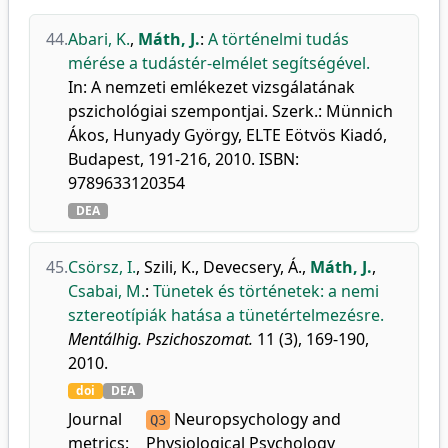
44.
Abari, K.
,
Máth, J.
:
A történelmi tudás
mérése a tudástér-elmélet segítségével.
In: A nemzeti emlékezet vizsgálatának
pszichológiai szempontjai. Szerk.: Münnich
Ákos, Hunyady György, ELTE Eötvös Kiadó,
Budapest, 191-216, 2010. ISBN:
9789633120354
DEA
45.
Csörsz, I.
,
Szili, K.
,
Devecsery, Á.
,
Máth, J.
,
Csabai, M.
:
Tünetek és történetek: a nemi
sztereotípiák hatása a tünetértelmezésre.
Mentálhig. Pszichoszomat.
11 (3), 169-190,
2010.
doi
DEA
Journal
Neuropsychology and
Q3
metrics:
Physiological Psychology