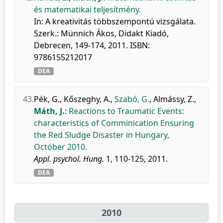
és matematikai teljesítmény.
In: A kreativitás többszempontú vizsgálata.
Szerk.: Münnich Ákos, Didakt Kiadó,
Debrecen, 149-174, 2011. ISBN:
9786155212017
DEA
43.
Pék, G.
,
Kőszeghy, A.
,
Szabó, G.
,
Almássy, Z.
,
Máth, J.
:
Reactions to Traumatic Events:
characteristics of Comminication Ensuring
the Red Sludge Disaster in Hungary,
Octóber 2010.
Appl. psychol. Hung.
1, 110-125, 2011.
DEA
2010