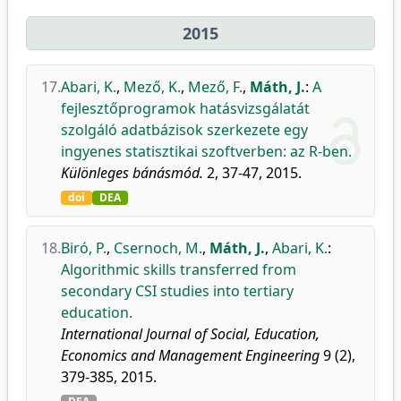
2015
17.
Abari, K.
,
Mező, K.
,
Mező, F.
,
Máth, J.
:
A
fejlesztőprogramok hatásvizsgálatát
szolgáló adatbázisok szerkezete egy
ingyenes statisztikai szoftverben: az R-ben.
Különleges bánásmód.
2, 37-47, 2015.
doi
DEA
18.
Biró, P.
,
Csernoch, M.
,
Máth, J.
,
Abari, K.
:
Algorithmic skills transferred from
secondary CSI studies into tertiary
education.
International Journal of Social, Education,
Economics and Management Engineering
9 (2),
379-385, 2015.