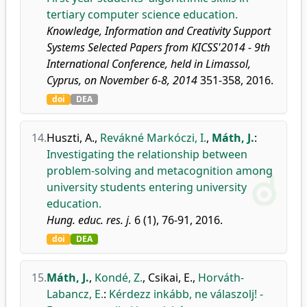
tertiary computer science education.
Knowledge, Information and Creativity Support
Systems Selected Papers from KICSS'2014 - 9th
International Conference, held in Limassol,
Cyprus, on November 6-8, 2014
351-358, 2016.
doi
DEA
14.
Huszti, A.
,
Revákné Markóczi, I.
,
Máth, J.
:
Investigating the relationship between
problem-solving and metacognition among
university students entering university
education.
Hung. educ. res. j.
6 (1), 76-91, 2016.
doi
DEA
15.
Máth, J.
,
Kondé, Z.
,
Csikai, E.
,
Horváth-
Labancz, E.
:
Kérdezz inkább, ne válaszolj! -