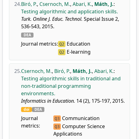
24.
Biró, P.
,
Csernoch, M.
,
Abari, K.
,
Máth, J.
:
Testing algorithmic and application skills.
Turk. Online J. Educ. Technol.
Special Issue 2,
536-543, 2015.
DEA
Journal metrics:
Education
Q2
E-learning
Q2
25.
Csernoch, M.
,
Biró, P.
,
Máth, J.
,
Abari, K.
:
Testing algorithmic skills in traditional and
non-traditional programming
environments.
Informatics in Education.
14 (2), 175-197, 2015.
doi
DEA
Journal
Communication
Q3
metrics:
Computer Science
Q3
Applications