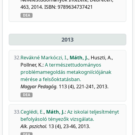
463, 2014. ISBN: 9789634737421
DEA
2013
32.
Revákné Markóczi, I.
,
Máth, J.
,
Huszti, A.
,
Pollner, K.
:
A természettudományos
problémamegoldás metakogniíciójának
mérése a felsőoktatásban.
Magyar Pedagóg.
113 (4), 221-241, 2013.
DEA
33.
Ceglédi, E.
,
Máth, J.
:
Az iskolai teljesítményt
befolyásoló tényezők vizsgálata.
Alk. pszichol.
13 (4), 23-46, 2013.
DEA