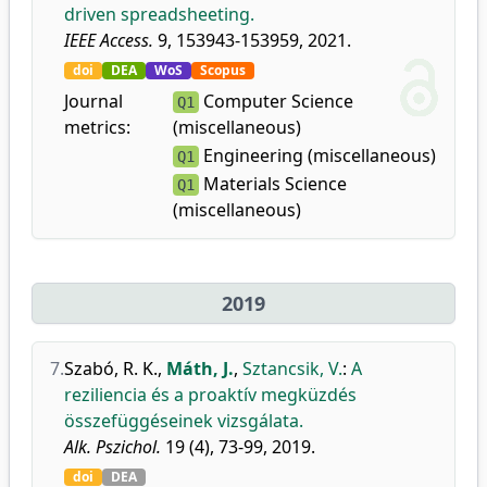
driven spreadsheeting.
IEEE Access.
9, 153943-153959, 2021.
doi
DEA
WoS
Scopus
Journal
Computer Science
Q1
metrics:
(miscellaneous)
Engineering (miscellaneous)
Q1
Materials Science
Q1
(miscellaneous)
2019
7.
Szabó, R. K.
,
Máth, J.
,
Sztancsik, V.
:
A
reziliencia és a proaktív megküzdés
összefüggéseinek vizsgálata.
Alk. Pszichol.
19 (4), 73-99, 2019.
doi
DEA