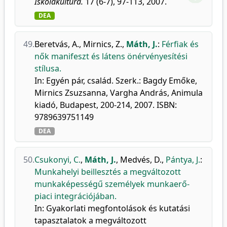
Iskolakultúra.
17 (6-7), 97-113, 2007.
DEA
49.
Beretvás, A.
,
Mirnics, Z.
,
Máth, J.
:
Férfiak és
nők manifeszt és látens önérvényesítési
stílusa.
In: Egyén pár, család. Szerk.: Bagdy Emőke,
Mirnics Zsuzsanna, Vargha András, Animula
kiadó, Budapest, 200-214, 2007. ISBN:
9789639751149
DEA
50.
Csukonyi, C.
,
Máth, J.
,
Medvés, D.
,
Pántya, J.
:
Munkahelyi beillesztés a megváltozott
munkaképességű személyek munkaerő-
piaci integrációjában.
In: Gyakorlati megfontolások és kutatási
tapasztalatok a megváltozott