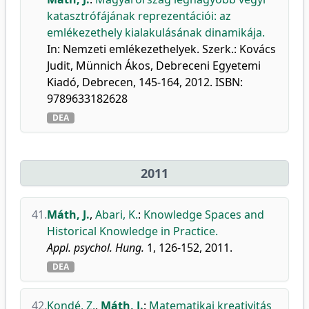
katasztrófájának reprezentációi: az
emlékezethely kialakulásának dinamikája.
In: Nemzeti emlékezethelyek. Szerk.: Kovács
Judit, Münnich Ákos, Debreceni Egyetemi
Kiadó, Debrecen, 145-164, 2012. ISBN:
9789633182628
DEA
2011
41.
Máth, J.
,
Abari, K.
:
Knowledge Spaces and
Historical Knowledge in Practice.
Appl. psychol. Hung.
1, 126-152, 2011.
DEA
42.
Kondé, Z.
,
Máth, J.
:
Matematikai kreativitás