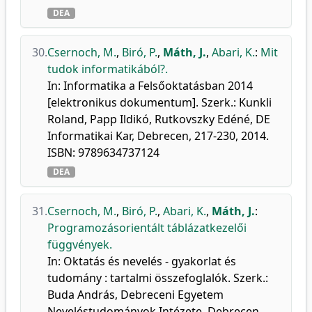
DEA
30.
Csernoch, M.
,
Biró, P.
,
Máth, J.
,
Abari, K.
:
Mit
tudok informatikából?.
In: Informatika a Felsőoktatásban 2014
[elektronikus dokumentum]. Szerk.: Kunkli
Roland, Papp Ildikó, Rutkovszky Edéné, DE
Informatikai Kar, Debrecen, 217-230, 2014.
ISBN: 9789634737124
DEA
31.
Csernoch, M.
,
Biró, P.
,
Abari, K.
,
Máth, J.
:
Programozásorientált táblázatkezelői
függvények.
In: Oktatás és nevelés - gyakorlat és
tudomány : tartalmi összefoglalók. Szerk.:
Buda András, Debreceni Egyetem
Neveléstudományok Intézete, Debrecen,