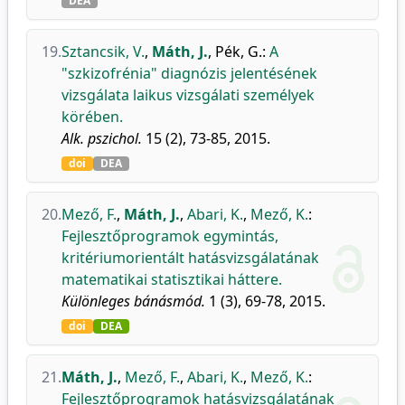
DEA
19.
Sztancsik, V.
,
Máth, J.
,
Pék, G.
:
A
"szkizofrénia" diagnózis jelentésének
vizsgálata laikus vizsgálati személyek
körében.
Alk. pszichol.
15 (2), 73-85, 2015.
doi
DEA
20.
Mező, F.
,
Máth, J.
,
Abari, K.
,
Mező, K.
:
Fejlesztőprogramok egymintás,
kritériumorientált hatásvizsgálatának
matematikai statisztikai háttere.
Különleges bánásmód.
1 (3), 69-78, 2015.
doi
DEA
21.
Máth, J.
,
Mező, F.
,
Abari, K.
,
Mező, K.
:
Fejlesztőprogramok hatásvizsgálatának