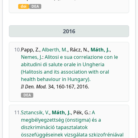
doi
DEA
2016
10.
Papp, Z.
,
Alberth, M.
,
Rácz, N.
,
Máth, J.
,
Nemes, J.
:
Alitosi e sua correlazione con le
abitudini di salute orale in Ungheria
(Halitosis and its association with oral
health behaviour in Hungary).
Il Den. Mod.
34, 160-167, 2016.
DEA
11.
Sztancsik, V.
,
Máth, J.
,
Pék, G.
:
A
megbélyegzettség (önstigma) és a
diszkrimináció tapasztalatok
összefüggéseinek vizsgálata szkizofréniával