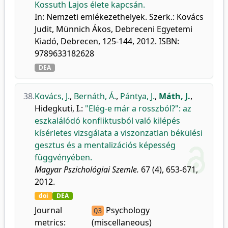
Kossuth Lajos élete kapcsán.
In: Nemzeti emlékezethelyek. Szerk.: Kovács
Judit, Münnich Ákos, Debreceni Egyetemi
Kiadó, Debrecen, 125-144, 2012. ISBN:
9789633182628
DEA
38.
Kovács, J.
,
Bernáth, Á.
,
Pántya, J.
,
Máth, J.
,
Hidegkuti, I.
:
"Elég-e már a rosszból?": az
eszkalálódó konfliktusból való kilépés
kísérletes vizsgálata a viszonzatlan békülési
gesztus és a mentalizációs képesség
függvényében.
Magyar Pszichológiai Szemle.
67 (4), 653-671,
2012.
doi
DEA
Journal
Psychology
Q3
metrics:
(miscellaneous)