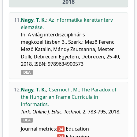
2018
11.
Nagy, T. K.
:
Az informatika kerettanterv
elemzése.
In: A világ interdiszciplináris
megközelítésben 3.. Szerk.: Mező Ferenc,
Mező Katalin, Mándy Zsuzsanna, Mester
Dolli, Debreceni Egyetem, Debrecen, 25-40,
2018. ISBN: 9789634900573
DEA
12.
Nagy, T. K.
,
Csernoch, M.
:
The Paradox of
the Hungarian Frame Curricula in
Informatics.
Turk. Online J. Educ. Technol.
2, 783-795, 2018.
DEA
Journal metrics:
Education
Q4
E-learning