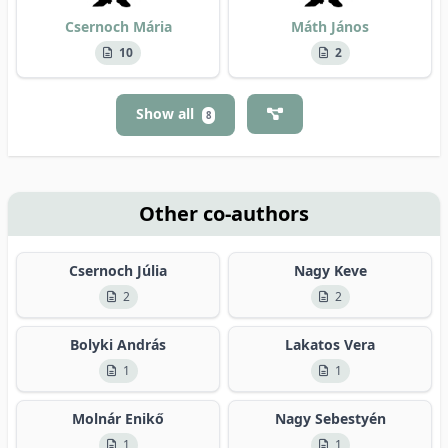
Csernoch Mária
Máth János
10
2
Show all
8
Other co-authors
Csernoch Júlia
Nagy Keve
2
2
Bolyki András
Lakatos Vera
1
1
Molnár Enikő
Nagy Sebestyén
1
1