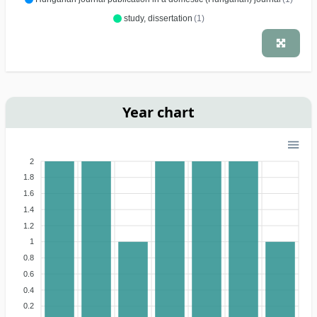
study, dissertation
(1)
Year chart
2
1.8
1.6
1.4
1.2
1
0.8
0.6
0.4
0.2