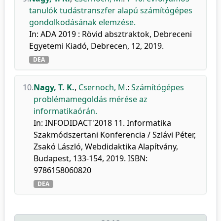
tanulók tudástranszfer alapú számítógépes
gondolkodásának elemzése.
In: ADA 2019 : Rövid absztraktok, Debreceni
Egyetemi Kiadó, Debrecen, 12, 2019.
DEA
10.
Nagy, T. K.
,
Csernoch, M.
:
Számítógépes
problémamegoldás mérése az
informatikaórán.
In: INFODIDACT'2018 11. Informatika
Szakmódszertani Konferencia / Szlávi Péter,
Zsakó László, Webdidaktika Alapítvány,
Budapest, 133-154, 2019. ISBN:
9786158060820
DEA