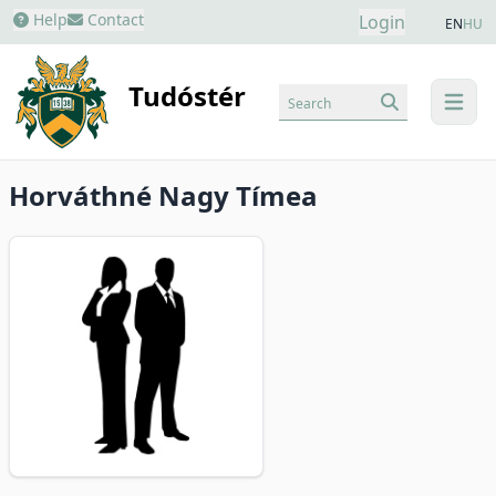
Help
Contact
Login
EN
HU
Tudóstér
Search
menu
Horváthné Nagy Tímea