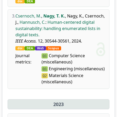
doi
DEA
3.
Csernoch, M.
,
Nagy, T. K.
,
Nagy, K.
,
Csernoch,
J.
,
Hannusch, C.
:
Human-centered digital
sustainability: handling enumerated lists in
digital texts.
IEEE Access.
12, 30544-30561, 2024.
doi
DEA
WoS
Scopus
Journal
Computer Science
Q1
metrics:
(miscellaneous)
Engineering (miscellaneous)
Q1
Materials Science
Q2
(miscellaneous)
2023