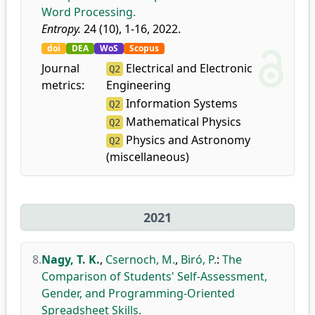
Word Processing.
Entropy.
24 (10), 1-16, 2022.
doi
DEA
WoS
Scopus
Journal
Electrical and Electronic
Q2
metrics:
Engineering
Information Systems
Q2
Mathematical Physics
Q2
Physics and Astronomy
Q2
(miscellaneous)
2021
8.
Nagy, T. K.
,
Csernoch, M.
,
Biró, P.
:
The
Comparison of Students' Self-Assessment,
Gender, and Programming-Oriented
Spreadsheet Skills.