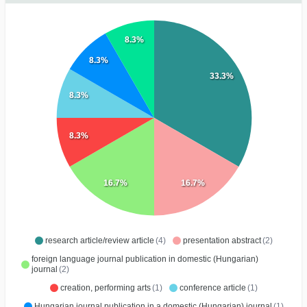
8.3%
8.3%
33.3%
8.3%
8.3%
16.7%
16.7%
research article/review article
(4)
presentation abstract
(2)
foreign language journal publication in domestic (Hungarian)
journal
(2)
creation, performing arts
(1)
conference article
(1)
Hungarian journal publication in a domestic (Hungarian) journal
(1)