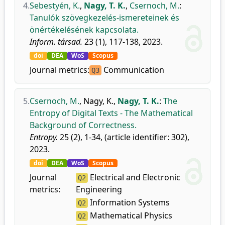
4.
Sebestyén, K.
,
Nagy, T. K.
,
Csernoch, M.
:
Tanulók szövegkezelés-ismereteinek és
önértékelésének kapcsolata.
Inform. társad.
23 (1), 117-138, 2023.
doi
DEA
WoS
Scopus
Journal metrics:
Communication
Q3
5.
Csernoch, M.
,
Nagy, K.
,
Nagy, T. K.
:
The
Entropy of Digital Texts - The Mathematical
Background of Correctness.
Entropy.
25 (2), 1-34, (article identifier: 302),
2023.
doi
DEA
WoS
Scopus
Journal
Electrical and Electronic
Q2
metrics:
Engineering
Information Systems
Q2
Mathematical Physics
Q2