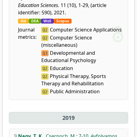
Education Sciences.
11 (10), 1-29, (article
identifier: 590), 2021.
doi
DEA
WoS
Scopus
Journal
Computer Science Applications
Q2
metrics:
Computer Science
Q2
(miscellaneous)
Developmental and
Q3
Educational Psychology
Education
Q2
Physical Therapy, Sports
Q2
Therapy and Rehabilitation
Public Administration
Q2
2019
9.
Nagy, T. K.
,
Csernoch, M.
:
7-10. évfolyamos