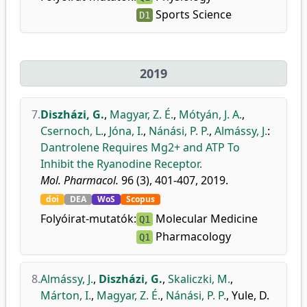
Sports Science
D1
2019
7.
Diszházi, G.
,
Magyar, Z. É.
,
Mótyán, J. A.
,
Csernoch, L.
,
Jóna, I.
,
Nánási, P. P.
,
Almássy, J.
:
Dantrolene Requires Mg2+ and ATP To
Inhibit the Ryanodine Receptor.
Mol. Pharmacol.
96 (3), 401-407, 2019.
doi
DEA
WoS
Scopus
Folyóirat-mutatók:
Molecular Medicine
Q1
Pharmacology
Q1
8.
Almássy, J.
,
Diszházi, G.
,
Skaliczki, M.
,
Márton, I.
,
Magyar, Z. É.
,
Nánási, P. P.
,
Yule, D.