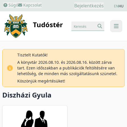
Súgó
Kapcsolat
Bejelentkezés
EN
HU
Tudóstér
Keresés
menu
Tisztelt Kutatók!
A könyvtár 2026.08.10. és 2026.08.16. között zárva
tart. Ezen időszakban a publikációk feltöltésére van
lehetőség, de minden más szolgáltatásunk szünetel.
Köszönjük megértésüket!
Diszházi Gyula