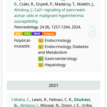
B.
,
Csáki, R.
,
Enyedi, P.
,
Madácsy, T.
,
Maléth, J.
,
Almássy, J.
:
Ca2+ signaling of pancreatic
acinar cells in malignant hyperthermia
susceptibility.
Pancreatology.
24 (8), 1257-1264, 2024.
doi
DEA
WoS
Scopus
Folyóirat-
Endocrinology
Q2
mutatók:
Endocrinology, Diabetes
Q2
and Metabolism
Gastroenterology
Q1
Hepatology
Q2
2021
3.
Matta, C.
,
Lewis, R.
,
Fellows, C. R.
,
Diszházi,
G.
,
Almássy, J.
,
Miosge, N.
,
Dixon, J. E.
,
Uribe,