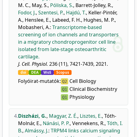
M. C.
,
May, S.
,
Póliska, S.
,
Barrett-Jolley, R.
,
Fodor, J.
,
Szentesi, P.
,
Hajdú, T.
,
Keller-Pintér,
A.
,
Henslee, E.
,
Labeed, F. H.
,
Hughes, M. P.
,
Mobasheri, A.
:
Transcriptome-based
screening of ion channels and transporters
in a migratory chondroprogenitor cell line
isolated from late-stage osteoarthritic
cartilage.
J. Cell. Physiol.
236 (11), 7421-7439, 2021.
doi
DEA
WoS
Scopus
Folyóirat-mutatók:
Cell Biology
Q2
Clinical Biochemistry
Q1
Physiology
Q1
4.
Diszházi, G.
,
Magyar, Z. É.
,
Lisztes, E.
,
Tóth-
Molnár, E.
,
Nánási, P. P.
,
Vennekens, R.
,
Tóth, I.
B.
,
Almássy, J.
:
TRPM4 links calcium signaling