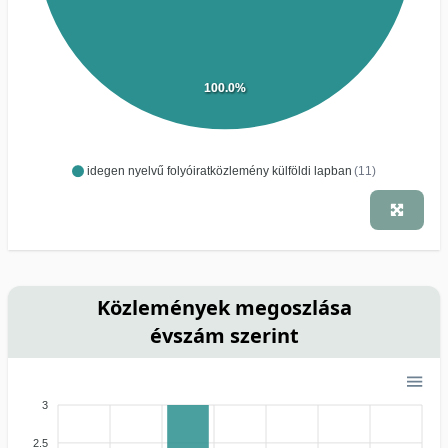
100.0%
idegen nyelvű folyóiratközlemény külföldi lapban
(11)
Közlemények megoszlása
évszám szerint
3
2.5