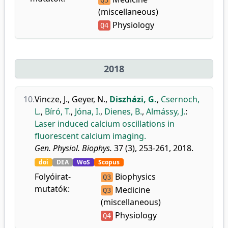
Q3
(miscellaneous)
Physiology
Q4
2018
10.
Vincze, J.
,
Geyer, N.
,
Diszházi, G.
,
Csernoch,
L.
,
Bíró, T.
,
Jóna, I.
,
Dienes, B.
,
Almássy, J.
:
Laser induced calcium oscillations in
fluorescent calcium imaging.
Gen. Physiol. Biophys.
37 (3), 253-261, 2018.
doi
DEA
WoS
Scopus
Folyóirat-
Biophysics
Q3
mutatók:
Medicine
Q3
(miscellaneous)
Physiology
Q4