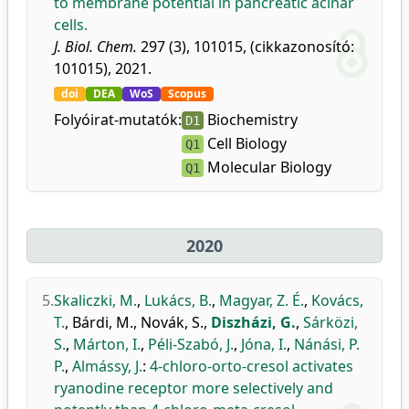
to membrane potential in pancreatic acinar
cells.
J. Biol. Chem.
297 (3), 101015, (cikkazonosító:
101015), 2021.
doi
DEA
WoS
Scopus
Folyóirat-mutatók:
Biochemistry
D1
Cell Biology
Q1
Molecular Biology
Q1
2020
5.
Skaliczki, M.
,
Lukács, B.
,
Magyar, Z. É.
,
Kovács,
T.
,
Bárdi, M.
,
Novák, S.
,
Diszházi, G.
,
Sárközi,
S.
,
Márton, I.
,
Péli-Szabó, J.
,
Jóna, I.
,
Nánási, P.
P.
,
Almássy, J.
:
4-chloro-orto-cresol activates
ryanodine receptor more selectively and