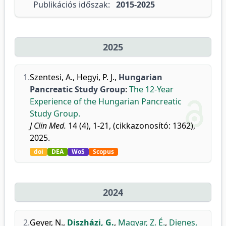
Publikációs időszak:
2015-2025
2025
1.
Szentesi, A.
,
Hegyi, P. J.
,
Hungarian
Pancreatic Study Group
:
The 12-Year
Experience of the Hungarian Pancreatic
Study Group.
J Clin Med.
14 (4), 1-21, (cikkazonosító: 1362),
2025.
doi
DEA
WoS
Scopus
2024
2.
Geyer, N.
,
Diszházi, G.
,
Magyar, Z. É.
,
Dienes,