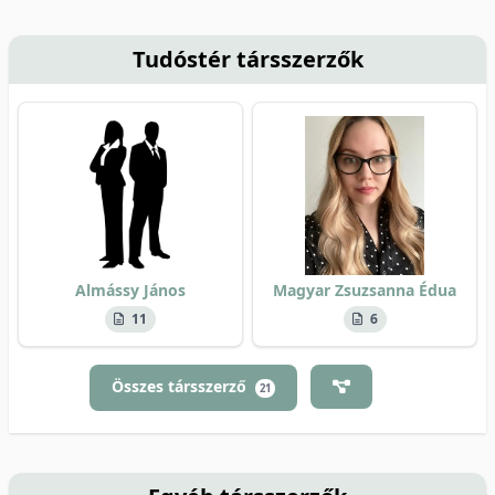
Tudóstér társszerzők
Almássy János
Magyar Zsuzsanna Édua
11
6
Összes társszerző
21