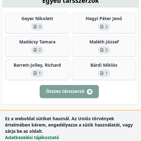
Egyéb társszerzők
Geyer Nikolett
Hegyi Péter Jenő
3
2
Madácsy Tamara
Maléth József
2
2
Barrett-Jolley, Richard
Bárdi Miklós
1
1
Összes társszerző
35
Ez a weboldal sütiket használ. Az Uniós törvények
értelmében kérem, engedélyezze a sütik használatát, vagy
zárja be az oldalt.
Adatkezelési tájékoztató