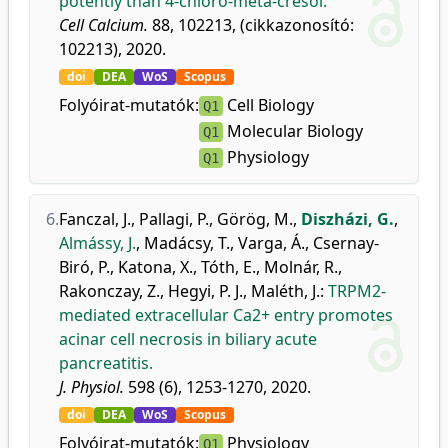
potently than 4-chloro-meta-cresol.
Cell Calcium.
88, 102213, (cikkazonosító:
102213), 2020.
doi
DEA
WoS
Scopus
Folyóirat-mutatók:
Cell Biology
Q1
Molecular Biology
Q1
Physiology
Q1
6.
Fanczal, J.
,
Pallagi, P.
,
Görög, M.
,
Diszházi, G.
,
Almássy, J.
,
Madácsy, T.
,
Varga, Á.
,
Csernay-
Biró, P.
,
Katona, X.
,
Tóth, E.
,
Molnár, R.
,
Rakonczay, Z.
,
Hegyi, P. J.
,
Maléth, J.
:
TRPM2-
mediated extracellular Ca2+ entry promotes
acinar cell necrosis in biliary acute
pancreatitis.
J. Physiol.
598 (6), 1253-1270, 2020.
doi
DEA
WoS
Scopus
Folyóirat-mutatók:
Physiology
Q1