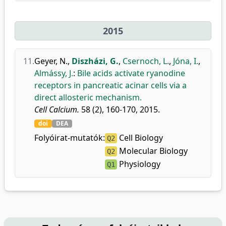
2015
11.
Geyer, N.
,
Diszházi, G.
,
Csernoch, L.
,
Jóna, I.
,
Almássy, J.
:
Bile acids activate ryanodine
receptors in pancreatic acinar cells via a
direct allosteric mechanism.
Cell Calcium.
58 (2), 160-170, 2015.
doi
DEA
Folyóirat-mutatók:
Cell Biology
Q2
Molecular Biology
Q2
Physiology
Q1