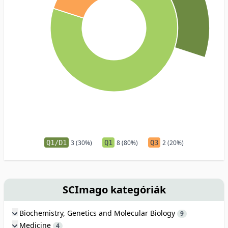
Q1/D1
3 (30%)
Q1
8 (80%)
Q3
2 (20%)
SCImago kategóriák
Biochemistry, Genetics and Molecular Biology
9
Medicine
4