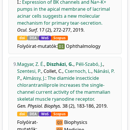
I.
:
Expression of BK channels and Na+-K+
pumps in the apical membrane of lacrimal
acinar cells suggests a new molecular
mechanism for primary tear-secretion.
Ocul. Surf.
17 (2), 272-277, 2019.
doi
DEA
WoS
Scopus
Folyóirat-mutatók:
Ophthalmology
D1
9.
Magyar, Z. É.
,
Diszházi, G.
,
Péli-Szabó, J.
,
Szentesi, P.
,
Collet, C.
,
Csernoch, L.
,
Nánási, P.
P.
,
Almássy, J.
:
The diamide insecticide
chlorantraniliprole increases the single-
channel current activity of the mammalian
skeletal muscle ryanodine receptor.
Gen. Physiol. Biophys.
38 (2), 183-186, 2019.
doi
DEA
WoS
Scopus
Folyóirat-
Biophysics
Q3
mutatók:
Medicine