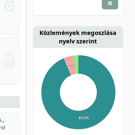
Közlemények megoszlása
nyelv szerint
4.3%
93.5%
A.
,
and