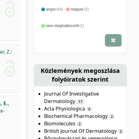
angol
(43)
magyar
(2)
nem meghatározott
(1)
er, Z.
:
Közlemények megoszlása
folyóiratok szerint
Journal Of Investigative
Dermatology
17
, E.
,
Acta Physiologica
4
e-
Biochemical Pharmacology
2
Biomolecules
2
British Journal Of Dermatology
2
Bőrgyógyászati és venerológiai