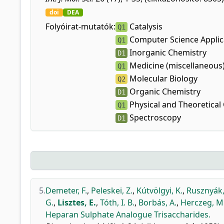
doi
DEA
Folyóirat-mutatók:
Catalysis
Q1
Computer Science Applic
Q1
Inorganic Chemistry
D1
Medicine (miscellaneous
Q1
Molecular Biology
Q2
Organic Chemistry
D1
Physical and Theoretical
Q1
Spectroscopy
D1
5.
Demeter, F.
,
Peleskei, Z.
,
Kútvölgyi, K.
,
Rusznyák,
G.
,
Lisztes, E.
,
Tóth, I. B.
,
Borbás, A.
,
Herczeg, M
Heparan Sulphate Analogue Trisaccharides.