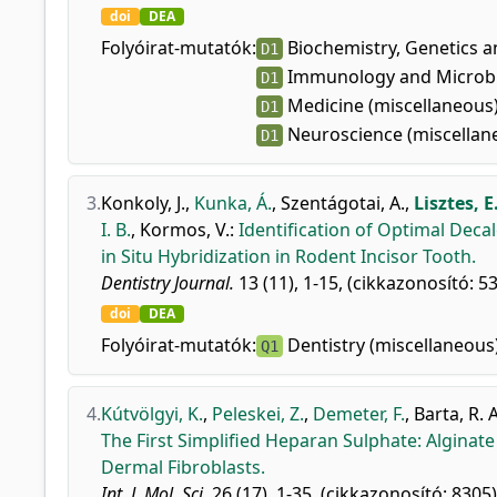
doi
DEA
Folyóirat-mutatók:
Biochemistry, Genetics a
D1
Immunology and Microbio
D1
Medicine (miscellaneous
D1
Neuroscience (miscellan
D1
3.
Konkoly, J.
,
Kunka, Á.
,
Szentágotai, A.
,
Lisztes, E
I. B.
,
Kormos, V.
:
Identification of Optimal Deca
in Situ Hybridization in Rodent Incisor Tooth.
Dentistry Journal.
13 (11), 1-15, (cikkazonosító: 53
doi
DEA
Folyóirat-mutatók:
Dentistry (miscellaneous
Q1
4.
Kútvölgyi, K.
,
Peleskei, Z.
,
Demeter, F.
,
Barta, R. A
The First Simplified Heparan Sulphate: Alginat
Dermal Fibroblasts.
Int. J. Mol. Sci.
26 (17), 1-35, (cikkazonosító: 8305)