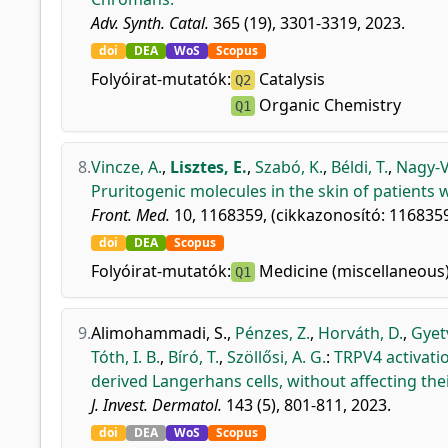
Adv. Synth. Catal.
365 (19), 3301-3319, 2023.
doi
DEA
WoS
Scopus
Folyóirat-mutatók:
Catalysis
Q2
Organic Chemistry
Q1
8.
Vincze, A.
,
Lisztes, E.
,
Szabó, K.
,
Béldi, T.
,
Nagy-V
Pruritogenic molecules in the skin of patients
Front. Med.
10, 1168359, (cikkazonosító: 1168359
doi
DEA
Scopus
Folyóirat-mutatók:
Medicine (miscellaneous
Q1
9.
Alimohammadi, S.
,
Pénzes, Z.
,
Horváth, D.
,
Gyetv
Tóth, I. B.
,
Bíró, T.
,
Szöllősi, A. G.
:
TRPV4 activati
derived Langerhans cells, without affecting the
J. Invest. Dermatol.
143 (5), 801-811, 2023.
doi
DEA
WoS
Scopus