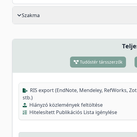
Szakma
Telje
Tudóstér társszerzők
RIS export (EndNote, Mendeley, RefWorks, Zo
stb.)
Hiányzó közlemények feltöltése
Hitelesített Publikációs Lista igénylése