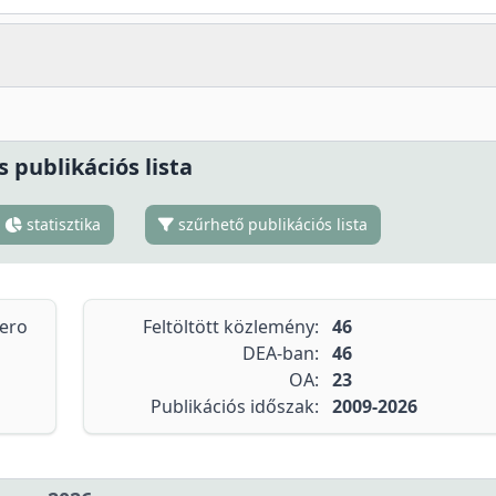
s publikációs lista
statisztika
szűrhető publikációs lista
tero
Feltöltött közlemény:
46
DEA-ban:
46
OA:
23
Publikációs időszak:
2009-2026