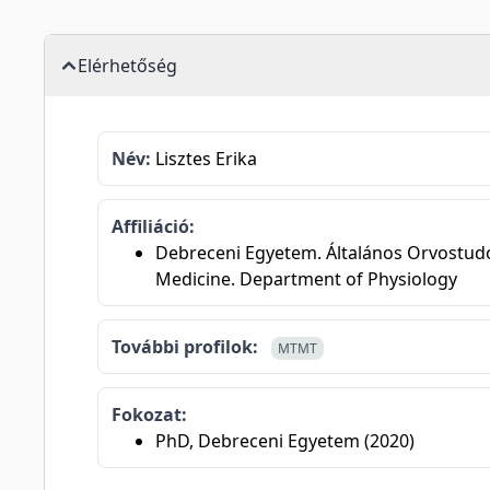
Elérhetőség
Név:
Lisztes Erika
Affiliáció:
Debreceni Egyetem. Általános Orvostudomá
Medicine. Department of Physiology
További profilok:
MTMT
Fokozat:
PhD, Debreceni Egyetem (2020)