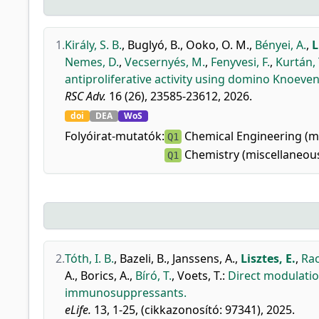
1.
Király, S. B.
,
Buglyó, B.
,
Ooko, O. M.
,
Bényei, A.
,
L
Nemes, D.
,
Vecsernyés, M.
,
Fenyvesi, F.
,
Kurtán, 
antiproliferative activity using domino Knoev
RSC Adv.
16 (26), 23585-23612, 2026.
doi
DEA
WoS
Folyóirat-mutatók:
Chemical Engineering (mi
Q1
Chemistry (miscellaneous
Q1
2.
Tóth, I. B.
,
Bazeli, B.
,
Janssens, A.
,
Lisztes, E.
,
Rac
A.
,
Borics, A.
,
Bíró, T.
,
Voets, T.
:
Direct modulati
immunosuppressants.
eLife.
13, 1-25, (cikkazonosító: 97341), 2025.