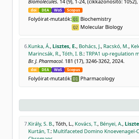
Biomolecules.
14 (9), 1-24, (cikkazonosító: 1052),
doi
DEA
WoS
Scopus
Folyóirat-mutatók:
Biochemistry
Q1
Molecular Biology
Q2
6.
Kunka, Á.
,
Lisztes, E.
,
Bohács, J.
,
Racskó, M.
,
Kel
Marincsák, R.
,
Tóth, I. B.
:
TRPA1 up-regulation med
Br. J. Pharmacol.
181 (17), 3246-3262, 2024.
doi
DEA
WoS
Scopus
Folyóirat-mutatók:
Pharmacology
D1
7.
Király, S. B.
,
Tóth, L.
,
Kovács, T.
,
Bényei, A.
,
Liszte
Kurtán, T.
:
Multifaceted Domino Knoevenagel-C
Chromans.