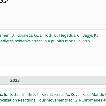
 2024.
emen, B.
,
Kovalecz, G.
,
D. Tóth, E.
,
Hegedűs, C.
,
Bágyi, K.
,
iates oxidative stress in a pulpitis model in vitro.
2023
s, E.
,
Tóth, I. B.
,
Bíró, T.
,
Kiss-Szikszai, A.
,
Kövér, K. E.
,
Mándi, 
yclization Reactions; Four Movements for 2H-Chromenes 