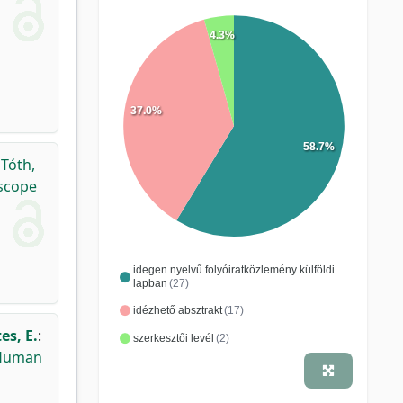
4.3%
37.0%
58.7%
,
Tóth,
Ascope
idegen nyelvű folyóiratközlemény külföldi
lapban
(27)
idézhető absztrakt
(17)
es, E.
:
szerkesztői levél
(2)
n Human