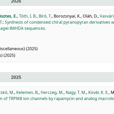
2026
isztes, E.
,
Tóth, I. B.
,
Bíró, T.
,
Borozsnyai, K.
,
Oláh, D.
,
Vasvári
T.
:
Synthesis of condensed chiral pyranopyran derivatives w
enagel-IMHDA sequences.
scellaneous) (2025)
) (2025)
2025
skó, M.
,
Kelemen, B.
,
Herczeg, M.
,
Nagy, T. M.
,
Kövér, K. E.
,
M
on of TRPM8 ion channels by rapamycin and analog macroli