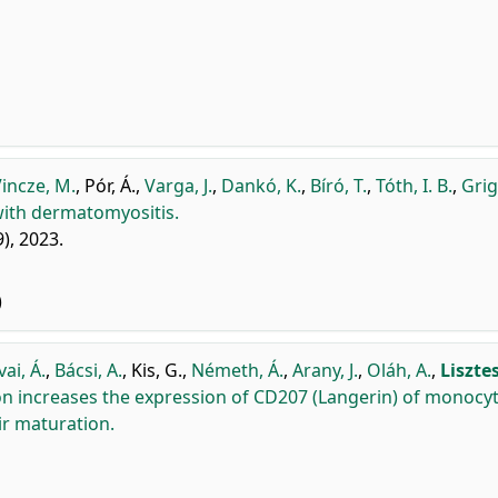
incze, M.
,
Pór, Á.
,
Varga, J.
,
Dankó, K.
,
Bíró, T.
,
Tóth, I. B.
,
Grig
 with dermatomyositis.
), 2023.
)
ai, Á.
,
Bácsi, A.
,
Kis, G.
,
Németh, Á.
,
Arany, J.
,
Oláh, A.
,
Lisztes
on increases the expression of CD207 (Langerin) of monocyt
ir maturation.