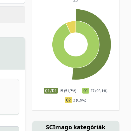
Q1/D1
15 (51,7%)
Q1
27 (93,1%)
Q2
2 (6,9%)
SCImago kategóriák