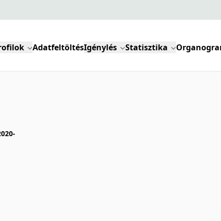
rofilok
Adatfeltöltés
Igénylés
Statisztika
Organogr
020-