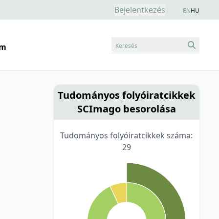
Bejelentkezés
EN
HU
Keresés
am
Tudományos folyóiratcikkek
SCImago besorolása
Tudományos folyóiratcikkek száma:
29