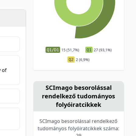
Q1/D1
15 (51,7%)
Q1
27 (93,1%)
Q2
2 (6,9%)
 of
SCImago besorolással
rendelkező tudományos
folyóiratcikkek
SCImago besorolással rendelkező
tudományos folyóiratcikkek száma:
29