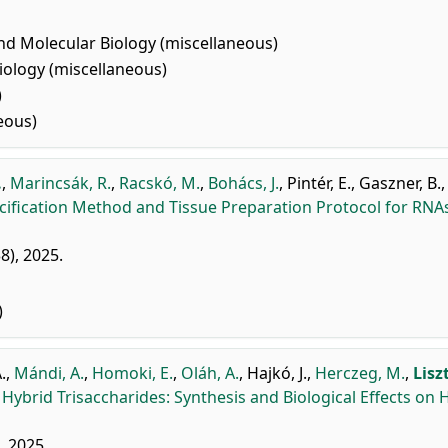
nd Molecular Biology (miscellaneous)
logy (miscellaneous)
)
eous)
.
,
Marincsák, R.
,
Racskó, M.
,
Bohács, J.
,
Pintér, E.
,
Gaszner, B.
lcification Method and Tissue Preparation Protocol for RN
8), 2025.
)
.
,
Mándi, A.
,
Homoki, E.
,
Oláh, A.
,
Hajkó, J.
,
Herczeg, M.
,
Liszt
e Hybrid Trisaccharides: Synthesis and Biological Effects o
, 2025.