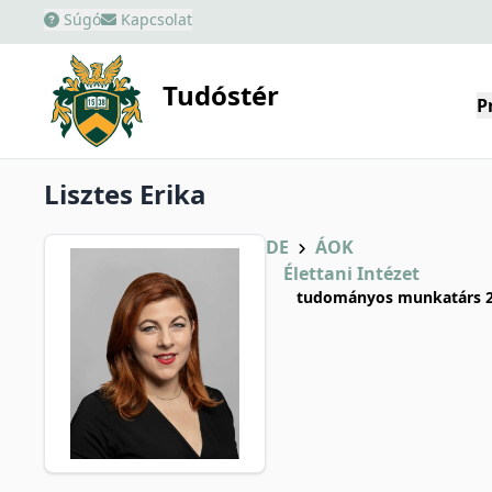
Súgó
Kapcsolat
Tudóstér
P
Lisztes Erika
DE
ÁOK
Élettani Intézet
tudományos munkatárs 2