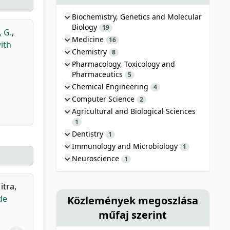
Biochemistry, Genetics and Molecular
Biology
19
, G.
,
Medicine
16
ith
Chemistry
8
Pharmacology, Toxicology and
Pharmaceutics
5
Chemical Engineering
4
Computer Science
2
Agricultural and Biological Sciences
1
Dentistry
1
Immunology and Microbiology
1
Neuroscience
1
itra,
de
Közlemények megoszlása
műfaj szerint