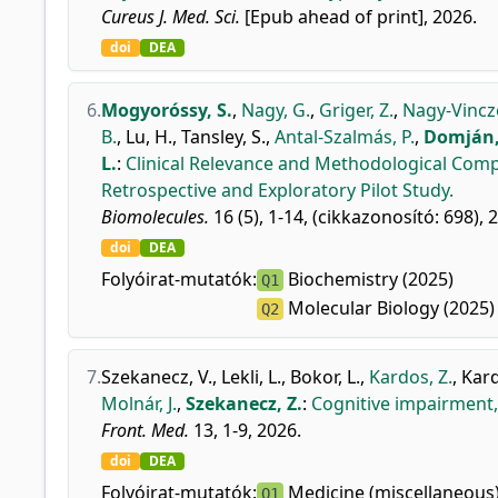
Cureus J. Med. Sci.
[Epub ahead of print], 2026.
doi
DEA
6.
Mogyoróssy, S.
,
Nagy, G.
,
Griger, Z.
,
Nagy-Vincz
B.
,
Lu, H.
,
Tansley, S.
,
Antal-Szalmás, P.
,
Domján,
L.
:
Clinical Relevance and Methodological Comp
Retrospective and Exploratory Pilot Study.
Biomolecules.
16 (5), 1-14, (cikkazonosító: 698), 
doi
DEA
Folyóirat-mutatók:
Biochemistry (2025)
Q1
Molecular Biology (2025)
Q2
7.
Szekanecz, V.
,
Lekli, L.
,
Bokor, L.
,
Kardos, Z.
,
Kard
Molnár, J.
,
Szekanecz, Z.
:
Cognitive impairment, 
Front. Med.
13, 1-9, 2026.
doi
DEA
Folyóirat-mutatók:
Medicine (miscellaneous)
Q1