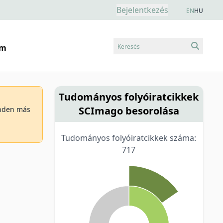
Bejelentkezés
EN
HU
Keresés
am
Tudományos folyóiratcikkek
SCImago besorolása
minden más
Tudományos folyóiratcikkek száma:
717