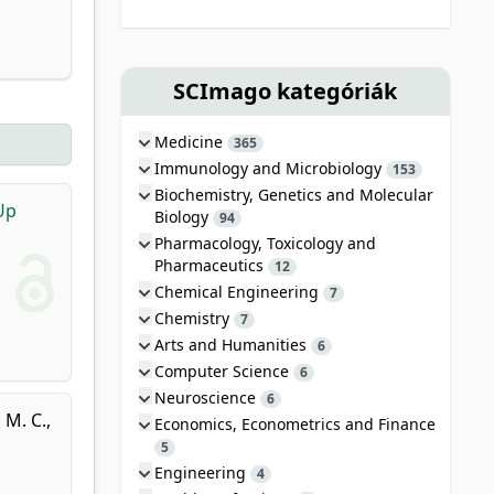
SCImago kategóriák
Medicine
365
Immunology and Microbiology
153
Biochemistry, Genetics and Molecular
Up
Biology
94
Pharmacology, Toxicology and
Pharmaceutics
12
Chemical Engineering
7
Chemistry
7
Arts and Humanities
6
Computer Science
6
Neuroscience
6
 M. C.
,
Economics, Econometrics and Finance
d
5
Engineering
4