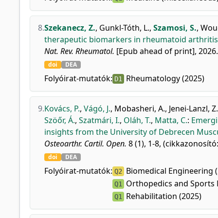
8.
Szekanecz, Z.
,
Gunkl-Tóth, L.
,
Szamosi, S.
,
Woud
therapeutic biomarkers in rheumatoid arthritis
Nat. Rev. Rheumatol.
[Epub ahead of print], 2026.
doi
DEA
Folyóirat-mutatók:
Rheumatology (2025)
D1
9.
Kovács, P.
,
Vágó, J.
,
Mobasheri, A.
,
Jenei-Lanzl, Z.
Szöőr, Á.
,
Szatmári, I.
,
Oláh, T.
,
Matta, C.
:
Emergi
insights from the University of Debrecen Mus
Osteoarthr. Cartil. Open.
8 (1), 1-8, (cikkazonosító
doi
DEA
Folyóirat-mutatók:
Biomedical Engineering (
Q2
Orthopedics and Sports 
Q1
Rehabilitation (2025)
Q1