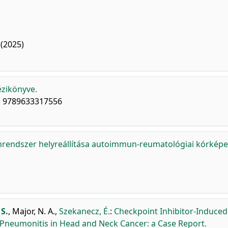
(2025)
ézikönyve.
N: 9789633317556
rendszer helyreállítása autoimmun-reumatológiai kórkép
S.
,
Major, N. A.
,
Szekanecz, É.
:
Checkpoint Inhibitor-Induced
neumonitis in Head and Neck Cancer: a Case Report.