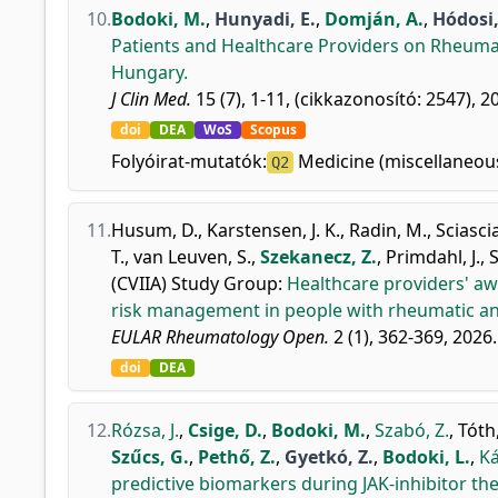
10.
Bodoki, M.
,
Hunyadi, E.
,
Domján, A.
,
Hódosi,
Patients and Healthcare Providers on Rheumatol
Hungary.
J Clin Med.
15 (7), 1-11, (cikkazonosító: 2547), 2
doi
DEA
WoS
Scopus
Folyóirat-mutatók:
Medicine (miscellaneous
Q2
11.
Husum, D.
,
Karstensen, J. K.
,
Radin, M.
,
Sciascia
T.
,
van Leuven, S.
,
Szekanecz, Z.
,
Primdahl, J.
,
S
(CVIIA) Study Group
:
Healthcare providers' a
risk management in people with rheumatic and
EULAR Rheumatology Open.
2 (1), 362-369, 2026.
doi
DEA
12.
Rózsa, J.
,
Csige, D.
,
Bodoki, M.
,
Szabó, Z.
,
Tóth,
Szűcs, G.
,
Pethő, Z.
,
Gyetkó, Z.
,
Bodoki, L.
,
Ká
predictive biomarkers during JAK-inhibitor the