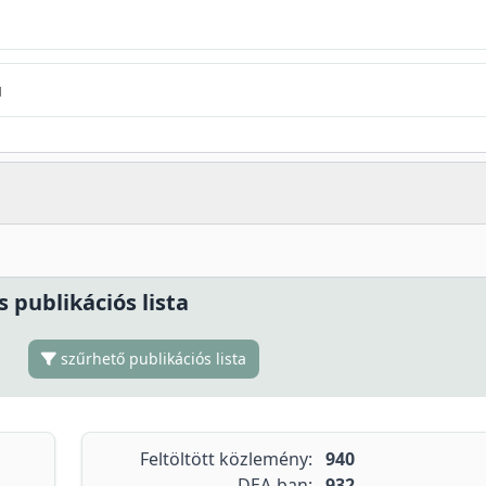
u
s publikációs lista
szűrhető publikációs lista
Feltöltött közlemény:
940
DEA-ban:
932