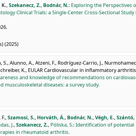
 K.
,
Szekanecz, Z.
,
Bodnár, N.
:
Exploring the Perspectives o
ogy Clinical Trials: a Single-Center Cross-Sectional Study 
026.
) (2025)
, S.
,
Alunno, A.
,
Atzeni, F.
,
Rodríguez-Carrio, J.
,
Nurmohamed
chreiber, K.
,
EULAR Cardiovascular in inflammatory arthritis
wareness and knowledge of recommendations on cardiovas
 musculoskeletal diseases: a survey study.
 F.
,
Szamosi, S.
,
Horváth, Á.
,
Bodnár, N.
,
Végh, E.
,
Szántó, 
das, J.
,
Szekanecz, Z.
,
Póliska, S.
:
Identification of potential
rapies in rheumatoid arthritis.