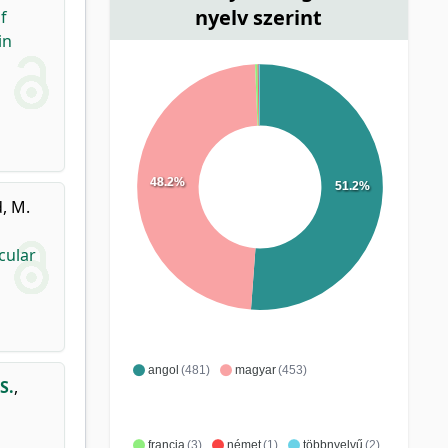
nyelv szerint
f
in
48.2%
51.2%
, M.
cular
angol
(481)
magyar
(453)
S.
,
francia
(3)
német
(1)
többnyelvű
(2)