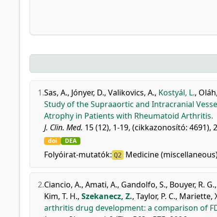
1.
Sas, A.
,
Jónyer, D.
,
Valikovics, A.
,
Kostyál, L.
,
Oláh,
Study of the Supraaortic and Intracranial Vesse
Atrophy in Patients with Rheumatoid Arthritis.
J. Clin. Med.
15 (12), 1-19, (cikkazonosító: 4691), 
doi
DEA
Folyóirat-mutatók:
Medicine (miscellaneous)
Q2
2.
Ciancio, A.
,
Amati, A.
,
Gandolfo, S.
,
Bouyer, R. G.
Kim, T. H.
,
Szekanecz, Z.
,
Taylor, P. C.
,
Mariette, 
arthritis drug development: a comparison of 