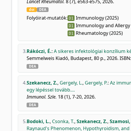
Lancet Rheumatol.
8 (7), e563-e575, 2026.
doi
DEA
Folyóirat-mutatók:
Immunology (2025)
D1
Immunology and Allergy 
D1
Rheumatology (2025)
D1
3.
Rákóczi, É.
:
A sikeres infektológiai konzílium k
Semmelweis Kiadó, Budapest, 80 p., 2026. ISB
DEA
4.
Szekanecz, Z.
,
Gergely, L.
,
Gergely, P.
:
Az immun
egy lépéssel tovább....
Immunol. Szle.
18 (1), 7-20, 2026.
DEA
5.
Bodoki, L.
,
Csonka, T.
,
Szekanecz, Z.
,
Szamosi, 
Raynaud's Phenomenon, Hypothyroidism, and P