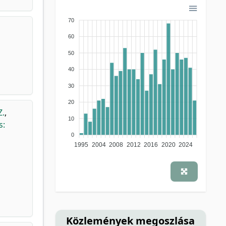
nem besorolt
(1)
recenzió, folyóiratcikk-ismertetés
(1)
70
60
50
40
30
20
Z.
,
10
s:
0
1995
2004
2008
2012
2016
2020
2024
Közlemények megoszlása