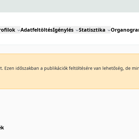
rofilok
Adatfeltöltés
Igénylés
Statisztika
Organogr
art. Ezen időszakban a publikációk feltöltésére van lehetőség, de 
ék