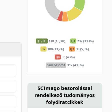
Q1/D1
110 (15,3%)
Q1
237 (33,1%)
Q2
100 (13,9%)
Q3
38 (5,3%)
Q4
30 (4,2%)
nem besorolt
312 (43,5%)
SCImago besorolással
rendelkező tudományos
folyóiratcikkek