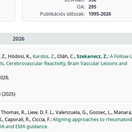
OA:
295
Publikációs időszak:
1995-2026
2026
 Z.
,
Hódosi, K.
,
Kardos, Z.
,
Oláh, C.
,
Szekanecz, Z.
:
A Follow-
ls, Cerebrovascular Reactivity, Brain Vascular Lesions and
2026.
 (2025)
,
Thomas, R.
,
Liew, D. F. L.
,
Valenzuela, G.
,
Gossec, L.
,
Manara,
X.
,
Caporali, R.
,
Ciccia, F.
:
Aligning approaches to rheumatoi
FDA and EMA guidance.