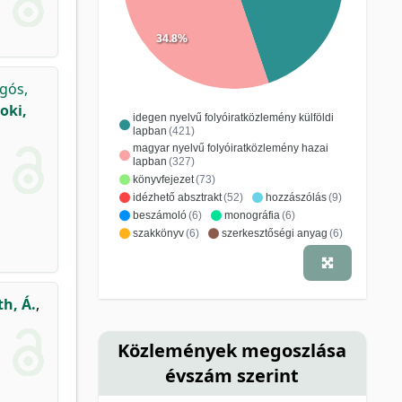
34.8%
gós,
oki,
idegen nyelvű folyóiratközlemény külföldi
lapban
(421)
magyar nyelvű folyóiratközlemény hazai
lapban
(327)
könyvfejezet
(73)
idézhető absztrakt
(52)
hozzászólás
(9)
beszámoló
(6)
monográfia
(6)
szakkönyv
(6)
szerkesztőségi anyag
(6)
idegen nyelvű folyóiratközlemény hazai
lapban
(5)
poszter
(5)
esettanulmány
(4)
levél
(4)
szerkesztői levél
(4)
h, Á.
,
ismeretterjesztő kiadvány
(2)
jegyzet
(2)
lexikon szócikk
(2)
Közlemények megoszlása
szerkesztés, szöveggondozás
(2)
évszám szerint
fordítás
(1)
ismeretterjesztő, népszerűsítő cikk
(1)