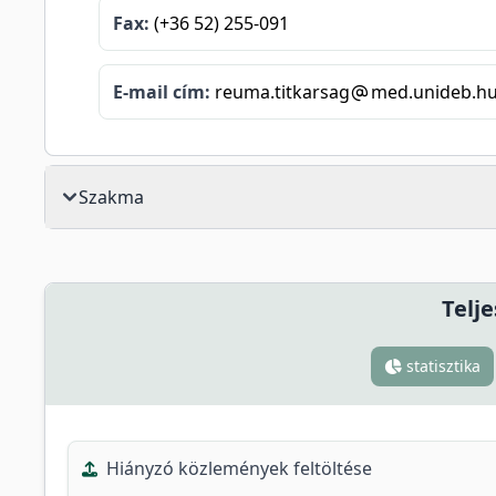
Fax:
(+36 52) 255-091
E-mail cím:
reuma.titkarsag
med.unideb.h
Szakma
Telje
statisztika
Hiányzó közlemények feltöltése