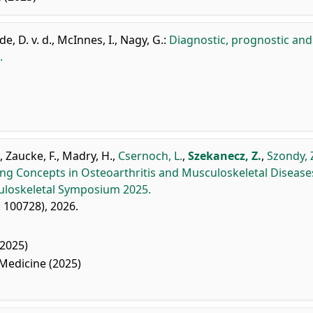
e, D. v. d.
,
McInnes, I.
,
Nagy, G.
:
Diagnostic, prognostic and
.
,
Zaucke, F.
,
Madry, H.
,
Csernoch, L.
,
Szekanecz, Z.
,
Szondy, 
ng Concepts in Osteoarthritis and Musculoskeletal Disease
culoskeletal Symposium 2025.
: 100728), 2026.
2025)
Medicine (2025)