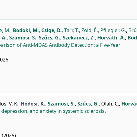
e, M.
,
Bodoki, M.
,
Csige, D.
,
Tarr, T.
,
Zöld, É.
,
Pfliegler, G.
,
Brú
 A.
,
Szamosi, S.
,
Szűcs, G.
,
Szekanecz, Z.
,
Horváth, Á.
,
Bod
arison of Anti-MDA5 Antibody Detection: a Five-Year
2026.
os, V. K.
,
Hódosi, K.
,
Szamosi, S.
,
Szűcs, G.
,
Oláh, C.
,
Horvát
depression, and anxiety in systemic sclerosis.
 (2025)