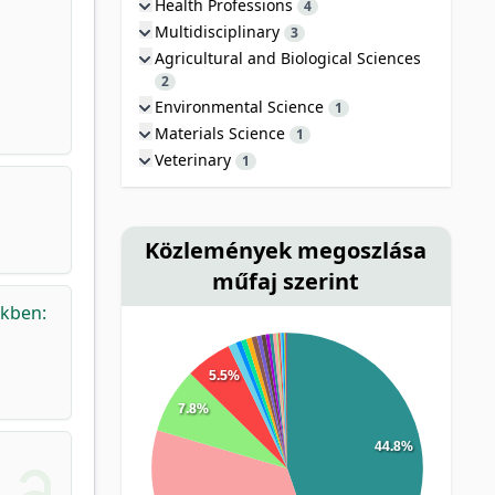
Health Professions
4
Multidisciplinary
3
Agricultural and Biological Sciences
2
Environmental Science
1
Materials Science
1
Veterinary
1
Közlemények megoszlása
műfaj szerint
ekben:
5.5%
7.8%
44.8%