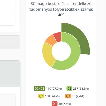
SCImago besorolással rendelkező
tudományos folyóiratcikkek száma:
405
Q1/D1
110 (27,2%)
Q1
237 (58,5%)
Q2
100 (24,7%)
Q3
38 (9,4%)
Q4
30 (7,4%)