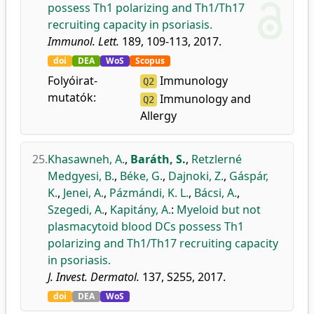
possess Th1 polarizing and Th1/Th17
recruiting capacity in psoriasis.
Immunol. Lett.
189, 109-113, 2017.
doi
DEA
WoS
Scopus
Folyóirat-
Immunology
Q2
mutatók:
Immunology and
Q2
Allergy
25.
Khasawneh, A.
,
Baráth, S.
,
Retzlerné
Medgyesi, B.
,
Béke, G.
,
Dajnoki, Z.
,
Gáspár,
K.
,
Jenei, A.
,
Pázmándi, K. L.
,
Bácsi, A.
,
Szegedi, A.
,
Kapitány, A.
:
Myeloid but not
plasmacytoid blood DCs possess Th1
polarizing and Th1/Th17 recruiting capacity
in psoriasis.
J. Invest. Dermatol.
137, S255, 2017.
doi
DEA
WoS