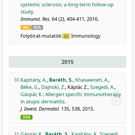
systemic sclerosis: a long-term follow-up
study.
Immunol. Res.
64 (2), 404-411, 2016.
doi
DEA
Folyóirat-mutatók:
Immunology
Q2
2015
30.
Kapitány, A.
,
Baráth, S.
,
Khasawneh, A.
,
Béke, G.
,
Dajnoki, Z.
,
Káplár, Z.
,
Szegedi, A.
,
Gáspár, K.
:
Allergen specific immunotherapy
in atopic dermatitis.
J. Invest. Dermatol.
135, S38, 2015.
DEA
31.
Gáspár, K.
,
Baráth, S.
,
Kapitány, A.
,
Szegedi,