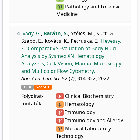
Pathology and Forensic
Q1
Medicine
14.
Ivády, G.
,
Baráth, S.
,
Széles, M.
,
Kürti-G.
Szabó, E.
,
Kovács, K.
,
Petruska, E.
,
Hevessy,
Z.
:
Comparative Evaluation of Body Fluid
Analysis by Sysmex XN Hematology
Analyzers, CellaVision, Manual Microscopy
and Multicolor Flow Cytometry.
Ann. Clin. Lab. Sci.
52 (2), 314-322, 2022.
DEA
Scopus
Folyóirat-
Clinical Biochemistry
Q4
mutatók:
Hematology
Q3
Immunology
Q4
Immunology and Allergy
Q4
Medical Laboratory
Q3
Technology