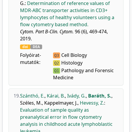
G.
:
Determination of reference values of
MDR-ABC transporter activities in CD3+
lymphocytes of healthy volunteers using a
flow cytometry based method.
Cytom. Part B-Clin. Cytom.
96 (6), 469-474,
2019.
doi
DEA
Folyóirat-
Cell Biology
Q3
mutatók:
Histology
Q2
Pathology and Forensic
Q1
Medicine
19.
Szánthó, E.
,
Kárai, B.
,
Ivády, G.
,
Baráth, S.
,
Széles, M.
,
Kappelmayer, J.
,
Hevessy, Z.
:
Evaluation of sample quality as
preanalytical error in flow cytometry
analysis in childhood acute lymphoblastic
leukemia.