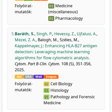
Folyóirat-
Medicine
D1
mutatók:
(miscellaneous)
Pharmacology
D1
5.
Baráth, S.
,
Singh, P.
,
Hevessy, Z.
,
Ujfalusi, A.
,
Mezei, Z. A.
,
Balogh, M.
,
Széles, M.
,
Kappelmayer, J.
:
Enhancing HLA-B27 antigen
detection: Leveraging machine learning
algorithms for flow cytometric analysis.
Cytom. Part B-Clin. Cytom.
108 (5), 351-356,
2025.
doi
DEA
WoS
Scopus
Folyóirat-
Cell Biology
Q2
mutatók:
Histology
Q1
Pathology and Forensic
Q1
Medicine