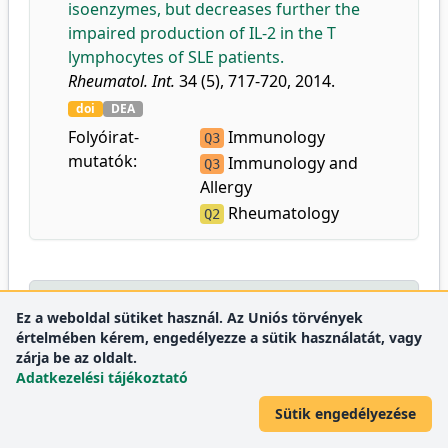
isoenzymes, but decreases further the
impaired production of IL-2 in the T
lymphocytes of SLE patients.
Rheumatol. Int.
34 (5), 717-720, 2014.
doi
DEA
Folyóirat-
Immunology
Q3
mutatók:
Immunology and
Q3
Allergy
Rheumatology
Q2
2013
Ez a weboldal sütiket használ. Az Uniós törvények
értelmében kérem, engedélyezze a sütik használatát, vagy
zárja be az oldalt.
39.
Szodoray, P.
,
Nakken, B.
,
Baráth, S.
,
Csípő,
Adatkezelési tájékoztató
I.
,
Nagy, G.
,
El-Hage, F.
,
Osnes, L. T.
,
Szegedi,
G.
,
Bodolay, E.
:
Altered Th17 cells and
Sütik engedélyezése
Th17/regulatory T-cell ratios indicate the