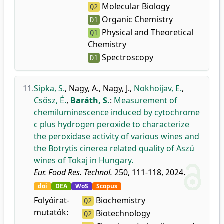
Molecular Biology
Q2
Organic Chemistry
D1
Physical and Theoretical
Q1
Chemistry
Spectroscopy
D1
11.
Sipka, S.
,
Nagy, A.
,
Nagy, J.
,
Nokhoijav, E.
,
Csősz, É.
,
Baráth, S.
:
Measurement of
chemiluminescence induced by cytochrome
c plus hydrogen peroxide to characterize
the peroxidase activity of various wines and
the Botrytis cinerea related quality of Aszú
wines of Tokaj in Hungary.
Eur. Food Res. Technol.
250, 111-118, 2024.
doi
DEA
WoS
Scopus
Folyóirat-
Biochemistry
Q2
mutatók:
Biotechnology
Q2