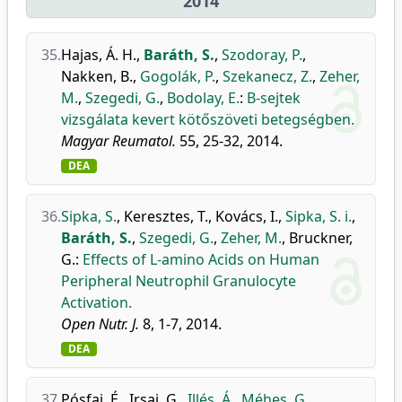
2014
35.
Hajas, Á. H.
,
Baráth, S.
,
Szodoray, P.
,
Nakken, B.
,
Gogolák, P.
,
Szekanecz, Z.
,
Zeher,
M.
,
Szegedi, G.
,
Bodolay, E.
:
B-sejtek
vizsgálata kevert kötőszöveti betegségben.
Magyar Reumatol.
55, 25-32, 2014.
DEA
36.
Sipka, S.
,
Keresztes, T.
,
Kovács, I.
,
Sipka, S. i.
,
Baráth, S.
,
Szegedi, G.
,
Zeher, M.
,
Bruckner,
G.
:
Effects of L-amino Acids on Human
Peripheral Neutrophil Granulocyte
Activation.
Open Nutr. J.
8, 1-7, 2014.
DEA
37.
Pósfai, É.
,
Irsai, G.
,
Illés, Á.
,
Méhes, G.
,