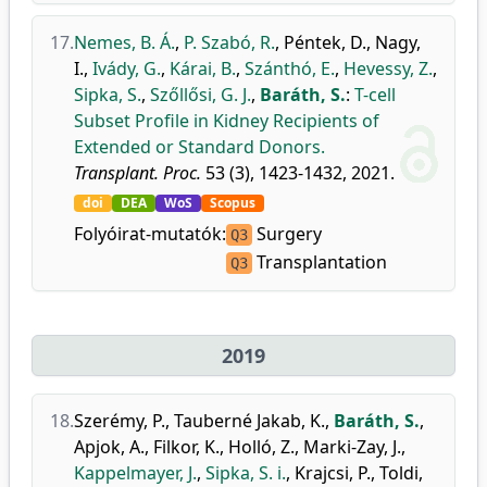
17.
Nemes, B. Á.
,
P. Szabó, R.
,
Péntek, D.
,
Nagy,
I.
,
Ivády, G.
,
Kárai, B.
,
Szánthó, E.
,
Hevessy, Z.
,
Sipka, S.
,
Szőllősi, G. J.
,
Baráth, S.
:
T-cell
Subset Profile in Kidney Recipients of
Extended or Standard Donors.
Transplant. Proc.
53 (3), 1423-1432, 2021.
doi
DEA
WoS
Scopus
Folyóirat-mutatók:
Surgery
Q3
Transplantation
Q3
2019
18.
Szerémy, P.
,
Tauberné Jakab, K.
,
Baráth, S.
,
Apjok, A.
,
Filkor, K.
,
Holló, Z.
,
Marki-Zay, J.
,
Kappelmayer, J.
,
Sipka, S. i.
,
Krajcsi, P.
,
Toldi,