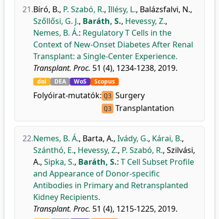
21.
Bíró, B.
,
P. Szabó, R.
,
Illésy, L.
,
Balázsfalvi, N.
,
Szőllősi, G. J.
,
Baráth, S.
,
Hevessy, Z.
,
Nemes, B. Á.
:
Regulatory T Cells in the
Context of New-Onset Diabetes After Renal
Transplant: a Single-Center Experience.
Transplant. Proc.
51 (4), 1234-1238, 2019.
doi
DEA
WoS
Scopus
Folyóirat-mutatók:
Surgery
Q3
Transplantation
Q3
22.
Nemes, B. Á.
,
Barta, A.
,
Ivády, G.
,
Kárai, B.
,
Szánthó, E.
,
Hevessy, Z.
,
P. Szabó, R.
,
Szilvási,
A.
,
Sipka, S.
,
Baráth, S.
:
T Cell Subset Profile
and Appearance of Donor-specific
Antibodies in Primary and Retransplanted
Kidney Recipients.
Transplant. Proc.
51 (4), 1215-1225, 2019.