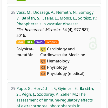
28.
Vass, M.
,
Diószegi, Á.
,
Németh, N.
,
Somogyi,
V.
,
Baráth, S.
,
Szalai, E.
,
Módis, L.
,
Soltész, P.
:
Rheopheresis in vascular diseases.
Clin. Hemorheol. Microcirc.
64 (4), 977-987,
2016.
doi
DEA
WoS
Scopus
Folyóirat-
Cardiology and
Q2
mutatók:
Cardiovascular Medicine
Hematology
Q3
Physiology
Q3
Physiology (medical)
Q3
29.
Papp, G.
,
Horváth, I. F.
,
Gyimesi, E.
,
Baráth,
S.
,
Végh, J.
,
Szodoray, P.
,
Zeher, M.
:
The
assessment of immune-regulatory effects
of extracorporeal photopheresis in