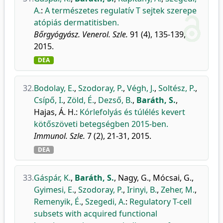
A.
:
A természetes regulatív T sejtek szerepe
atópiás dermatitisben.
Bőrgyógyász. Venerol. Szle.
91 (4), 135-139,
2015.
DEA
32.
Bodolay, E.
,
Szodoray, P.
,
Végh, J.
,
Soltész, P.
,
Csípő, I.
,
Zöld, É.
,
Dezső, B.
,
Baráth, S.
,
Hajas, Á. H.
:
Kórlefolyás és túlélés kevert
kötőszöveti betegségben 2015-ben.
Immunol. Szle.
7 (2), 21-31, 2015.
DEA
33.
Gáspár, K.
,
Baráth, S.
,
Nagy, G.
,
Mócsai, G.
,
Gyimesi, E.
,
Szodoray, P.
,
Irinyi, B.
,
Zeher, M.
,
Remenyik, É.
,
Szegedi, A.
:
Regulatory T-cell
subsets with acquired functional