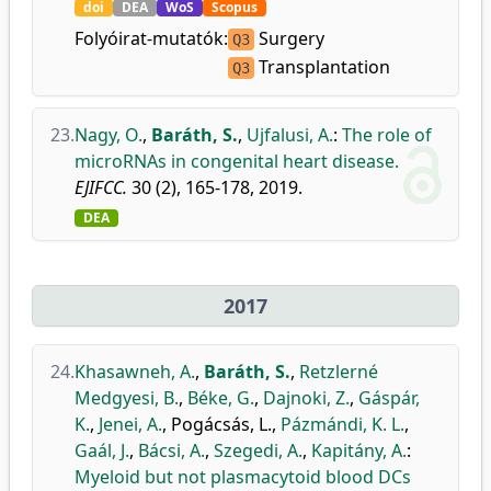
doi
DEA
WoS
Scopus
Folyóirat-mutatók:
Surgery
Q3
Transplantation
Q3
23.
Nagy, O.
,
Baráth, S.
,
Ujfalusi, A.
:
The role of
microRNAs in congenital heart disease.
EJIFCC.
30 (2), 165-178, 2019.
DEA
2017
24.
Khasawneh, A.
,
Baráth, S.
,
Retzlerné
Medgyesi, B.
,
Béke, G.
,
Dajnoki, Z.
,
Gáspár,
K.
,
Jenei, A.
,
Pogácsás, L.
,
Pázmándi, K. L.
,
Gaál, J.
,
Bácsi, A.
,
Szegedi, A.
,
Kapitány, A.
:
Myeloid but not plasmacytoid blood DCs