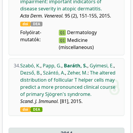
impairment: important indicators of
disease severity in atopic dermatitis.
Acta Derm. Venereol.
95 (2), 151-155, 2015.
doi
DEA
Folyóirat-
Dermatology
Q1
mutatók:
Medicine
Q1
(miscellaneous)
34.
Szabó, K.
,
Papp, G.
,
Baráth, S.
,
Gyimesi, E.
,
Dezső, B.
,
Szántó, A.
,
Zeher, M.
:
The altered
distribution of follicular T helper cells may
predict a more pronounced clinical course
of primary Sjögren's syndrome.
Scand. J. Immunol.
[81], 2015.
doi
DEA