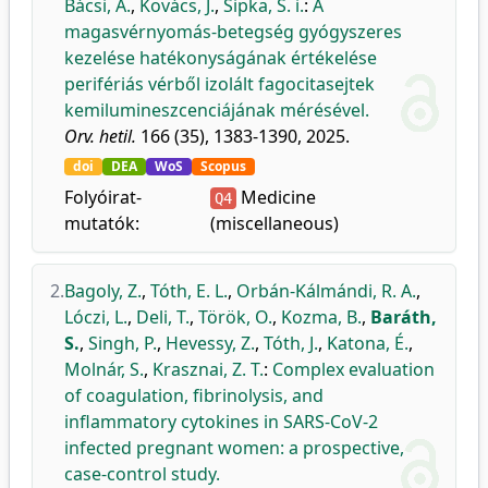
Bácsi, A.
,
Kovács, J.
,
Sipka, S. i.
:
A
magasvérnyomás-betegség gyógyszeres
kezelése hatékonyságának értékelése
perifériás vérből izolált fagocitasejtek
kemilumineszcenciájának mérésével.
Orv. hetil.
166 (35), 1383-1390, 2025.
doi
DEA
WoS
Scopus
Folyóirat-
Medicine
Q4
mutatók:
(miscellaneous)
2.
Bagoly, Z.
,
Tóth, E. L.
,
Orbán-Kálmándi, R. A.
,
Lóczi, L.
,
Deli, T.
,
Török, O.
,
Kozma, B.
,
Baráth,
S.
,
Singh, P.
,
Hevessy, Z.
,
Tóth, J.
,
Katona, É.
,
Molnár, S.
,
Krasznai, Z. T.
:
Complex evaluation
of coagulation, fibrinolysis, and
inflammatory cytokines in SARS-CoV-2
infected pregnant women: a prospective,
case-control study.