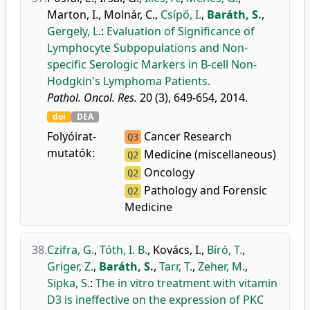
Marton, I.
,
Molnár, C.
,
Csípő, I.
,
Baráth, S.
,
Gergely, L.
:
Evaluation of Significance of
Lymphocyte Subpopulations and Non-
specific Serologic Markers in B-cell Non-
Hodgkin's Lymphoma Patients.
Pathol. Oncol. Res.
20 (3), 649-654, 2014.
doi
DEA
Folyóirat-
Cancer Research
Q3
mutatók:
Medicine (miscellaneous)
Q2
Oncology
Q2
Pathology and Forensic
Q2
Medicine
38.
Czifra, G.
,
Tóth, I. B.
,
Kovács, I.
,
Bíró, T.
,
Griger, Z.
,
Baráth, S.
,
Tarr, T.
,
Zeher, M.
,
Sipka, S.
:
The in vitro treatment with vitamin
D3 is ineffective on the expression of PKC