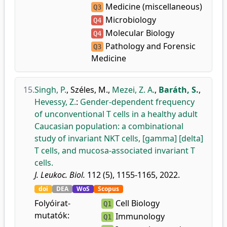
Medicine (miscellaneous)
Q3
Microbiology
Q4
Molecular Biology
Q4
Pathology and Forensic
Q3
Medicine
15.
Singh, P.
,
Széles, M.
,
Mezei, Z. A.
,
Baráth, S.
,
Hevessy, Z.
:
Gender-dependent frequency
of unconventional T cells in a healthy adult
Caucasian population: a combinational
study of invariant NKT cells, [gamma] [delta]
T cells, and mucosa-associated invariant T
cells.
J. Leukoc. Biol.
112 (5), 1155-1165, 2022.
doi
DEA
WoS
Scopus
Folyóirat-
Cell Biology
Q1
mutatók:
Immunology
Q1