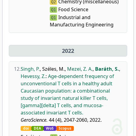
Chemistry (miscellaneous)
Q2
Food Science
Q1
Industrial and
Q1
Manufacturing Engineering
2022
12.
Singh, P.
,
Széles, M.
,
Mezei, Z. A.
,
Baráth, S.
,
Hevessy, Z.
:
Age-dependent frequency of
unconventional T cells in a healthy adult
Caucasian population: a combinational
study of invariant natural killer T cells,
[gamma][delta] T cells, and mucosa-
associated invariant T cells.
GeroScience.
44 (4), 2047-2060, 2022.
doi
DEA
WoS
Scopus