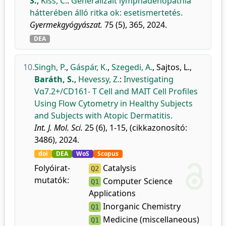
S.
,
Kiss, C.
:
Generalizált lymphadenopathia
hátterében álló ritka ok: esetismertetés.
Gyermekgyógyászat.
75 (5), 365, 2024.
DEA
10.
Singh, P.
,
Gáspár, K.
,
Szegedi, A.
,
Sajtos, L.
,
Baráth, S.
,
Hevessy, Z.
:
Investigating
Vα7.2+/CD161- T Cell and MAIT Cell Profiles
Using Flow Cytometry in Healthy Subjects
and Subjects with Atopic Dermatitis.
Int. J. Mol. Sci.
25 (6), 1-15, (cikkazonosító:
3486), 2024.
doi
DEA
WoS
Scopus
Folyóirat-
Catalysis
Q2
mutatók:
Computer Science
Q1
Applications
Inorganic Chemistry
Q1
Medicine (miscellaneous)
Q1