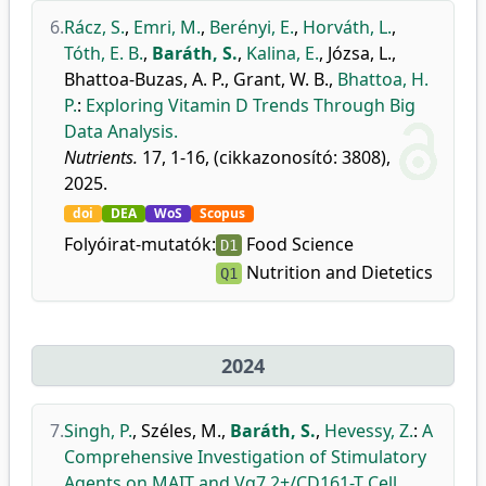
6.
Rácz, S.
,
Emri, M.
,
Berényi, E.
,
Horváth, L.
,
Tóth, E. B.
,
Baráth, S.
,
Kalina, E.
,
Józsa, L.
,
Bhattoa-Buzas, A. P.
,
Grant, W. B.
,
Bhattoa, H.
P.
:
Exploring Vitamin D Trends Through Big
Data Analysis.
Nutrients.
17, 1-16, (cikkazonosító: 3808),
2025.
doi
DEA
WoS
Scopus
Folyóirat-mutatók:
Food Science
D1
Nutrition and Dietetics
Q1
2024
7.
Singh, P.
,
Széles, M.
,
Baráth, S.
,
Hevessy, Z.
:
A
Comprehensive Investigation of Stimulatory
Agents on MAIT and Vα7.2+/CD161-T Cell