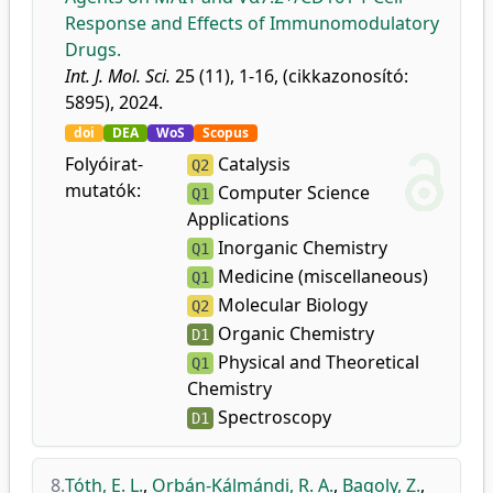
Response and Effects of Immunomodulatory
Drugs.
Int. J. Mol. Sci.
25 (11), 1-16, (cikkazonosító:
5895), 2024.
doi
DEA
WoS
Scopus
Folyóirat-
Catalysis
Q2
mutatók:
Computer Science
Q1
Applications
Inorganic Chemistry
Q1
Medicine (miscellaneous)
Q1
Molecular Biology
Q2
Organic Chemistry
D1
Physical and Theoretical
Q1
Chemistry
Spectroscopy
D1
8.
Tóth, E. L.
,
Orbán-Kálmándi, R. A.
,
Bagoly, Z.
,