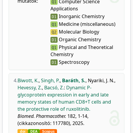
mutatók:
Computer Science
Q1
Applications
Inorganic Chemistry
D1
Medicine (miscellaneous)
Q1
Molecular Biology
Q2
Organic Chemistry
D1
Physical and Theoretical
Q1
Chemistry
Spectroscopy
D1
4.
Biwott, K.
,
Singh, P.
,
Baráth, S.
,
Nyariki, J. N.
,
Hevessy, Z.
,
Bacsó, Z.
:
Dynamic P-
glycoprotein expression in early and late
memory states of human CD8+T cells and
the protective role of ruxolitinib.
Biomed. Pharmacother.
182, 1-14,
(cikkazonosító: 117780), 2025.
doi
DEA
Scopus