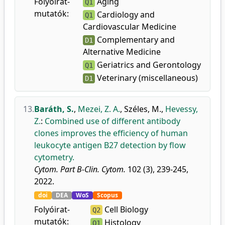
Folyóirat-
Aging
Q1
mutatók:
Cardiology and
Q1
Cardiovascular Medicine
Complementary and
D1
Alternative Medicine
Geriatrics and Gerontology
Q1
Veterinary (miscellaneous)
D1
13.
Baráth, S.
,
Mezei, Z. A.
,
Széles, M.
,
Hevessy,
Z.
:
Combined use of different antibody
clones improves the efficiency of human
leukocyte antigen B27 detection by flow
cytometry.
Cytom. Part B-Clin. Cytom.
102 (3), 239-245,
2022.
doi
DEA
WoS
Scopus
Folyóirat-
Cell Biology
Q2
mutatók:
Histology
Q1