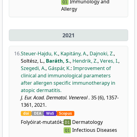
Immunology and
Q1
Allergy
2021
16.
Steuer-Hajdu, K.
,
Kapitány, A.
,
Dajnoki, Z.
,
Soltész, L.
,
Baráth, S.
,
Hendrik, Z.
,
Veres, I.
,
Szegedi, A.
,
Gáspár, K.
:
Improvement of
clinical and immunological parameters
after allergen specific immunotherapy in
atopic dermatitis.
J. Eur. Acad. Dermatol. Venereol .
35 (6), 1357-
1361, 2021.
doi
DEA
WoS
Scopus
Folyóirat-mutatók:
Dermatology
D1
Infectious Diseases
Q1