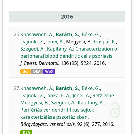
2016
26.
Khasawneh, A.
,
Baráth, S.
,
Béke, G.
,
Dajnoki, Z.
,
Jenei, A.
,
Megyesi, B.
,
Gáspár, K.
,
Szegedi, A.
,
Kapitány, A.
:
Characterization of
peripheral blood dendritic cells psoriasis.
J. Invest. Dermatol.
136 (95), S224, 2016.
doi
DEA
WoS
27.
Khasawneh, A.
,
Baráth, S.
,
Béke, G.
,
Dajnoki, Z.
,
Janka, E. A.
,
Jenei, A.
,
Retzlerné
Medgyesi, B.
,
Szegedi, A.
,
Kapitány, A.
:
Perifériás vér dendrititkus sejtek
karakterizálása pszoriázisban.
Bőrgyógyász. venerol. szle.
92 (6), 277, 2016.
DEA