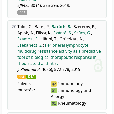
EJIFCC.
30 (4), 385-395, 2019.
DEA
20.
Toldi, G.
,
Batel, P.
,
Baráth, S.
,
Szerémy, P.
,
Apjok, A.
,
Filkor, K.
,
Szántó, S.
,
Szűcs, G.
,
Szamosi, S.
,
Häupl, T.
,
Grützkau, A.
,
Szekanecz, Z.
:
Peripheral lymphocyte
multidrug resistance activity as a predictive
tool of biological therapeutic response in
rheumatoid arthritis.
J. Rheumatol.
46 (6), 572-578, 2019.
doi
DEA
Folyóirat-
Immunology
Q2
mutatók:
Immunology and
Q1
Allergy
Rheumatology
Q1