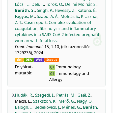
Lóczi, L.
,
Deli, T.
,
Török, O.
,
Deliné Molnár, S.
,
Baráth, S.
,
Singh, P.
,
Hevessy, Z.
,
Katona, É.
,
Fagyas, M.
,
Szabó, A. Á.
,
Molnár, S.
,
Krasznai,
Z. T.
:
Case report: Complex evaluation of
coagulation, fibrinolysis and inflammatory
cytokines in a SARS-CoV-2 infected pregnant
woman with fetal loss.
Front. Immunol.
15, 1-10, (cikkazonosító:
1329236), 2024.
doi
DEA
WoS
Scopus
Folyóirat-
Immunology
Q1
mutatók:
Immunology and
Q1
Allergy
9.
Hudák, R.
,
Szegedi, I.
,
Petrás, M.
,
Gaál, Z.
,
Macsi, L.
,
Szakszon, K.
,
Merő, G.
,
Nagy, O.
,
Balogh, I.
,
Bedekovics, J.
,
Méhes, G.
,
Baráth,