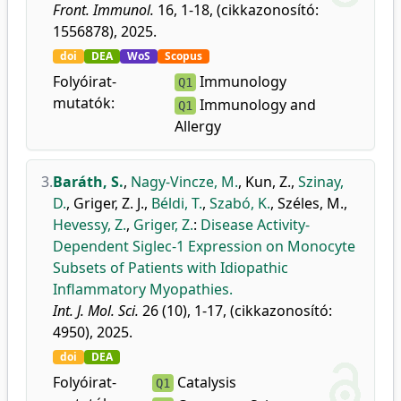
Front. Immunol.
16, 1-18, (cikkazonosító:
1556878), 2025.
doi
DEA
WoS
Scopus
Folyóirat-
Immunology
Q1
mutatók:
Immunology and
Q1
Allergy
3.
Baráth, S.
,
Nagy-Vincze, M.
,
Kun, Z.
,
Szinay,
D.
,
Griger, Z. J.
,
Béldi, T.
,
Szabó, K.
,
Széles, M.
,
Hevessy, Z.
,
Griger, Z.
:
Disease Activity-
Dependent Siglec-1 Expression on Monocyte
Subsets of Patients with Idiopathic
Inflammatory Myopathies.
Int. J. Mol. Sci.
26 (10), 1-17, (cikkazonosító:
4950), 2025.
doi
DEA
Folyóirat-
Catalysis
Q1